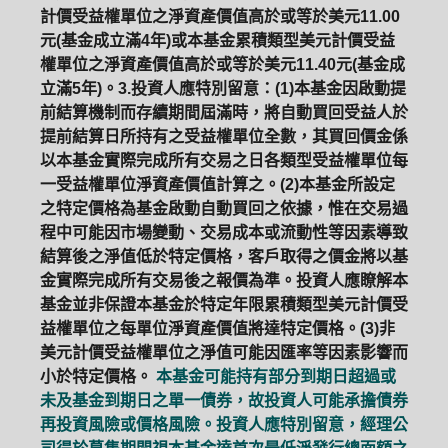
計價受益權單位之淨資產價值高於或等於美元11.00
元(基金成立滿4年)或本基金累積類型美元計價受益
權單位之淨資產價值高於或等於美元11.40元(基金成
立滿5年)。3.投資人應特別留意：(1)本基金因啟動提
前結算機制而存續期間屆滿時，將自動買回受益人於
提前結算日所持有之受益權單位全數，其買回價金係
以本基金實際完成所有交易之日各類型受益權單位每
一受益權單位淨資產價值計算之。(2)本基金所設定
之特定價格為基金啟動自動買回之依據，惟在交易過
程中可能因市場變動、交易成本或流動性等因素導致
結算後之淨值低於特定價格，客戶取得之價金將以基
金實際完成所有交易後之報價為準。投資人應瞭解本
基金並非保證本基金於特定年限累積類型美元計價受
益權單位之每單位淨資產價值將達特定價格。(3)非
美元計價受益權單位之淨值可能因匯率等因素影響而
小於特定價格。
本基金可能持有部分到期日超過或
未及基金到期日之單一債券，故投資人可能承擔債券
再投資風險或價格風險。投資人應特別留意，經理公