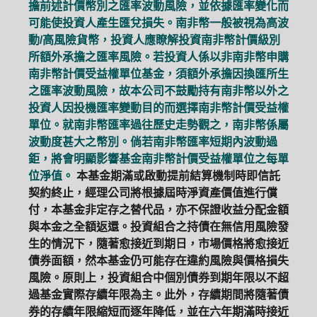
擔前述計價幣別之匯率波動風險，並依據匯率變化而
可能使投資人產生匯兌損失。南非幣一般被視為高波
動/高風險貨幣，投資人應瞭解投資南非幣計價級別
所額外承擔之匯率風險。若投資人係以非南非幣申購
南非幣計價受益權單位基金，須額外承擔因換匯所生
之匯率波動風險，故本公司不鼓勵持有南非幣以外之
投資人因投機匯率變動目的而選擇南非幣計價受益權
單位。就南非幣匯率過往歷史走勢觀之，南非幣係屬
波動度甚大之幣別。倘若南非幣匯率短期內波動過
鉅，將會明顯影響基金南非幣計價受益權單位之每單
位淨值。
本基金期滿或啟動提前結算機制時即信託
契約終止，經理公司將根據屆時淨資產價值進行償
付，本基金非定存之替代品，亦不保證收益分配金額
與本金之全額返還。投資組合之持債在無信用風險發
生的情況下，隨著愈接近到期日，市場價格將愈接近
債券面額，然本基金仍可能存在違約風險與價格損失
風險。原則上，投資組合中個別債券到期年限以不超
過基金實際存續年限為主。此外，存續期間將隨著債
券的存續年限縮短而逐年降低，並在六年期滿時接近