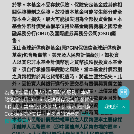
於零。本基金不受存款保險、保險安定基金或其他相
關保障機制之保障。故投資本基金可能發生部分或全
部本金之損失，最大可能損失則為全部投資金額。本
基金外幣計價受益權單位得於基金銷售機構之國際金
融業務分行(OBU)及國際證券業務分公司(OSU)銷
售。
玉山全球新供應鏈基金(原PGIM保德信全球新供應鏈
基金)包含新臺幣、美元及人民幣計價級別，如投資
人以其它非本基金計價幣別之貨幣換匯後投資本基金
者，須自行承擔匯率變動之風險，當本基金計價幣別
之貨幣相對於其它貨幣貶值時，將產生匯兌損失。此
外，因投資人與銀行進行外匯交易有賣價與買價之差
異，投資人進行換匯時須承擔買賣價差，此價差依各
為提供您最佳個人化且即時的服務，本網
銀行報價而定。另，投資人尚須承擔匯款費用且外幣
站透過使用Cookies紀錄與存取您的瀏覽使
匯款費用可能高於新臺幣匯款費用，投資人亦須留意
用訊息。當您使用本網站，即表示您同意
我知道了
外幣匯款到達時點可能因受款行作業時間而遞延。
Cookies技術支援。更多資訊請參閱
隱私
本基金人民幣計價受益權單位之人民幣匯率主要係採
權保護聲明
。
用離岸人民幣匯率（即中國離岸人民幣市場的匯率，