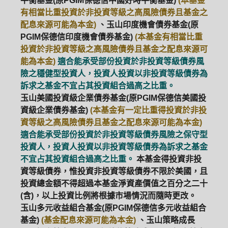
平衡基金(原PGIM保德信中國好時平衡基金)
(本基金
有相當比重投資於非投資等級之高風險債券且基金之
配息來源可能為本金)
、玉山印度機會債券基金(原
PGIM保德信印度機會債券基金)
(本基金有相當比重
投資於非投資等級之高風險債券且基金之配息來源可
能為本金)
適合能承受部份投資於非投資等級債券風
險之穩健型投資人，投資人投資以非投資等級債券為
訴求之基金不宜占其投資組合過高之比重。
玉山美國投資級企業債券基金(原PGIM保德信美國投
資級企業債券基金)
(本基金有一定比重得投資於非投
資等級之高風險債券且基金之配息來源可能為本金)
適合能承受部份投資於非投資等級債券風險之保守型
投資人，投資人投資以非投資等級債券為訴求之基金
不宜占其投資組合過高之比重。
本基金得投資非投
資等級債券，惟投資非投資等級債券不限於美國，且
投資總金額不得超過本基金淨資產價值之百分之二十
(含)，以上投資比例將根據市場情況而隨時更改。
玉山多元收益組合基金(原PGIM保德信多元收益組合
基金)
(基金配息來源可能為本金)
、玉山策略成長