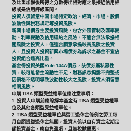
及比重加權後所得之分數得出相對應之最接近信用評
級或是信用評級區間。
投資人須留意中國市場特定政治、經濟、市場、股價
波動性與稅務規定等投資風險。
新興市場債券主要投資風險，包含外匯管制及匯率變
動、利率變動及信用違約之風險，不適合無法承擔相
關風險之投資人，僅適合願意承擔較高風險之投資
人，且投資人投資新興市場債券為訴求之基金不宜佔
投資組合過高比重。
基金得投資美國Rule 144A債券，該債券屬私募性
質，較可能發生流動性不足，財務訊息揭露不完整或
因價格不透明導致波動性較大之風險，投資人須留意
相關風險。
申購 TISA 類型受益權單位應注意事項：
1. 投資人申購前應瞭解本基金有 TISA 類型受益權單
位及其他各類型受益權單位。
2. TISA 類型受益權單位與勞工退休金條例之勞工每
PGIM系列基金
168循環投資
月自願提繳退休金無關，投資人係以自有資金定期定
額投資基金，應自負盈虧，且無稅賦優惠。
定期(不)定額
高成長基金
月配息