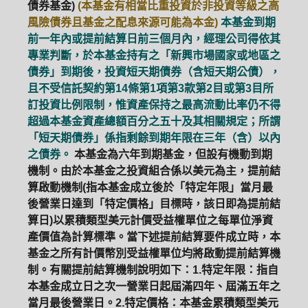
債券基金)
(本基金有相當比重投資於非投資等級之高
風險債券且基金之配息來源可能為本金)
本基金到期
前一年內或提前結算日前三個月內，經理公司得依其
專業判斷，於本基金持有之「新興市場國家或地區之
債券」到期後，投資短天期債券（含短天期公債），
且不受信託契約第14條第1項第3款第2目或第3目所
訂投資比例限制，惟資產保持之最高流動比率仍不得
超過本基金資產總額百分之五十及其相關規定；所謂
「短天期債券」係指剩餘到期年限在三年（含）以內
之債券。
本基金為六年到期基金，但設有機動到期
機制。由於本基金之投資組合係以美元為主，提前結
算啟動機制(指本基金成立後於「特定年限」當月最
後營業日達到「特定價格」目標時，該日即為提前結
算日)以累積類型美元計價受益權單位之每單位淨資
產價值為計算標準。當下述提前結算要件成立時，本
基金之所有計價幣別受益權單位均將啟動提前結算機
制。有關提前結算機制說明如下：1.特定年限：指自
本基金成立日之次一營業日起屆滿四年、屆滿五年之
當月最後營業日。2.特定價格：本基金累積類型美元