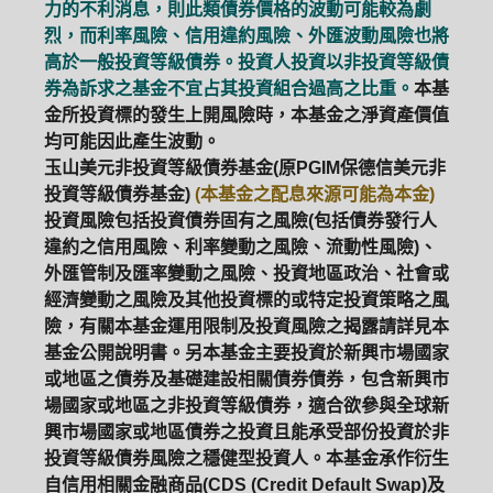
力的不利消息，則此類債券價格的波動可能較為劇
烈，而利率風險、信用違約風險、外匯波動風險也將
高於一般投資等級債券。投資人投資以非投資等級債
券為訴求之基金不宜占其投資組合過高之比重。
本基
金所投資標的發生上開風險時，本基金之淨資產價值
均可能因此產生波動。
玉山美元非投資等級債券基金(原PGIM保德信美元非
投資等級債券基金)
(本基金之配息來源可能為本金)
投資風險包括投資債券固有之風險(包括債券發行人
違約之信用風險、利率變動之風險、流動性風險)、
外匯管制及匯率變動之風險、投資地區政治、社會或
經濟變動之風險及其他投資標的或特定投資策略之風
險，有關本基金運用限制及投資風險之揭露請詳見本
基金公開說明書。另本基金主要投資於新興市場國家
或地區之債券及基礎建設相關債券債券，包含新興市
場國家或地區之非投資等級債券，適合欲參與全球新
興市場國家或地區債券之投資且能承受部份投資於非
投資等級債券風險之穩健型投資人。本基金承作衍生
自信用相關金融商品(CDS (Credit Default Swap)及