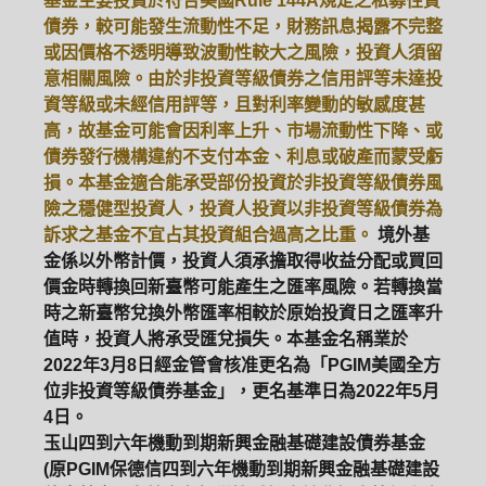
基金主要投資於符合美國Rule 144A規定之私募性質
債券，較可能發生流動性不足，財務訊息揭露不完整
或因價格不透明導致波動性較大之風險，投資人須留
意相關風險。由於非投資等級債券之信用評等未達投
資等級或未經信用評等，且對利率變動的敏感度甚
高，故基金可能會因利率上升、市場流動性下降、或
債券發行機構違約不支付本金、利息或破產而蒙受虧
損。本基金適合能承受部份投資於非投資等級債券風
險之穩健型投資人，投資人投資以非投資等級債券為
訴求之基金不宜占其投資組合過高之比重。
境外基
金係以外幣計價，投資人須承擔取得收益分配或買回
價金時轉換回新臺幣可能產生之匯率風險。若轉換當
時之新臺幣兌換外幣匯率相較於原始投資日之匯率升
值時，投資人將承受匯兌損失。本基金名稱業於
2022年3月8日經金管會核准更名為「PGIM美國全方
位非投資等級債券基金」，更名基準日為2022年5月
4日。
玉山四到六年機動到期新興金融基礎建設債券基金
(原PGIM保德信四到六年機動到期新興金融基礎建設