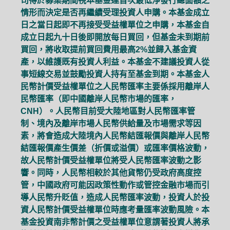
司得於募集期間視本基金達首次最低淨發行總面額之
情形而決定是否再繼續受理投資人申購。本基金成立
日之當日起即不再接受受益權單位之申購，本基金自
成立日起九十日後即開放每日買回，但基金未到期前
買回，將收取提前買回費用最高2%並歸入基金資
產，以維護既有投資人利益。本基金不建議投資人從
事短線交易並鼓勵投資人持有至基金到期。本基金人
民幣計價受益權單位之人民幣匯率主要係採用離岸人
民幣匯率（即中國離岸人民幣市場的匯率，
CNH）。人民幣目前受大陸地區對人民幣匯率管
制、境內及離岸市場人民幣供給量及市場需求等因
素，將會造成大陸境內人民幣結匯報價與離岸人民幣
結匯報價產生價差（折價或溢價）或匯率價格波動，
故人民幣計價受益權單位將受人民幣匯率波動之影
響。同時，人民幣相較於其他貨幣仍受政府高度控
管，中國政府可能因政策性動作或管控金融市場而引
導人民幣升貶值，造成人民幣匯率波動，投資人於投
資人民幣計價受益權單位時應考量匯率波動風險。本
基金投資南非幣計價之受益權單位意謂著投資人將承