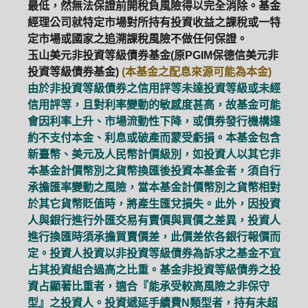
最低，然無法保證前開稅負風險得以完全消除。基金
經理公司就特定市場對所持有投資收益之課稅或一特
定市場或國家之追溯課稅風險不做任何保證。
玉山美元非投資等級債券基金(原PGIM保德信美元非
投資等級債券基金)
(本基金之配息來源可能為本金)
由於非投資等級債券之信用評等未達投資等級或未經
信用評等，且對利率變動的敏感度甚高，故基金可能
會因利率上升、市場流動性下降，或債券發行機構違
約不支付本金、利息或破產而蒙受虧損。本基金包含
新臺幣、美元及人民幣計價級別，如投資人以其它非
本基金計價幣別之貨幣換匯後投資本基金者，須自行
承擔匯率變動之風險，當本基金計價幣別之貨幣相對
於其它貨幣貶值時，將產生匯兌損失。此外，因投資
人與銀行進行外匯交易有賣價與買價之差異，投資人
進行換匯時須承擔買賣價差，此價差依各銀行報價而
定。投資人投資以非投資等級債券為訴求之基金不宜
占其投資組合過高之比重。基金非投資等級債券之投
資占顯著比重者，適合『能承受較高風險之非保守
型』之投資人。投資遞延手續費N類型者，持有未超