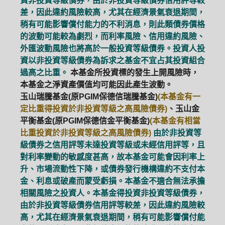
資非投資等級債券，由於非投資等級債券信用評等較
差，因此違約風險較高，尤其在經濟景氣衰退期間，
稍有可能影響償付能力的不利消息，則此類債券價格
的波動可能較為劇烈，而利率風險、信用違約風險、
外匯波動風險也將高於一般投資等級債券。投資人投
資以非投資等級債券為訴求之基金不宜占其投資組合
過高之比重。
本基金所投資標的發生上開風險時，
本基金之淨資產價值均可能因此產生波動。
玉山瑞騰基金(原PGIM保德信瑞騰基金)
(本基金有一
定比重得投資於非投資等級之高風險債券)
、玉山金
平衡基金(原PGIM保德信金平衡基金)
(本基金有相當
比重投資於非投資等級之高風險債券)
由於非投資等
級債券之信用評等未達投資等級或未經信用評等，且
對利率變動的敏感度甚高，故本基金可能會因利率上
升、市場流動性下降，或債券發行機構違約不支付本
金、利息或破產而蒙受虧損。本基金不適合無法承擔
相關風險之投資人。本基金得投資非投資等級債券，
由於非投資等級債券信用評等較差，因此違約風險較
高，尤其在經濟景氣衰退期間，稍有可能影響償付能