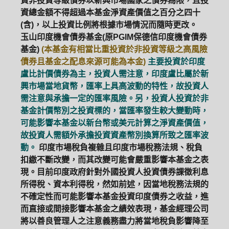
資非投資等級債券以新興市場國家之債券為限，且投
資總金額不得超過本基金淨資產價值之百分之四十
(含)，以上投資比例將根據市場情況而隨時更改。
玉山印度機會債券基金(原PGIM保德信印度機會債券
基金)
(本基金有相當比重投資於非投資等級之高風險
債券且基金之配息來源可能為本金)
主要投資於印度
盧比計價債券為主，投資人需注意，印度盧比屬於新
興市場當地貨幣，匯率上具高波動的特性，故投資人
需注意與承擔一定的匯率風險。另，投資人投資於非
基金計價幣別之投資標的，當匯率發生較大變動時，
可能影響本基金以新台幣或美元計算之淨資產價值，
故投資人需額外承擔投資資產幣別換算所致之匯率波
動。
印度市場稅負複雜且印度市場稅務法規、稅負
扣繳不斷改變，而其改變可能會嚴重影響本基金之表
現。目前印度政府針對外國投資人投資債券課徵利息
所得稅、資本利得稅，然如前述，因當地稅務法規的
不確定性而可能影響本基金投資印度債券之收益，進
而直接或間接影響本基金之績效表現，基金經理公司
將以善良管理人之注意義務盡力將當地稅負影響降至