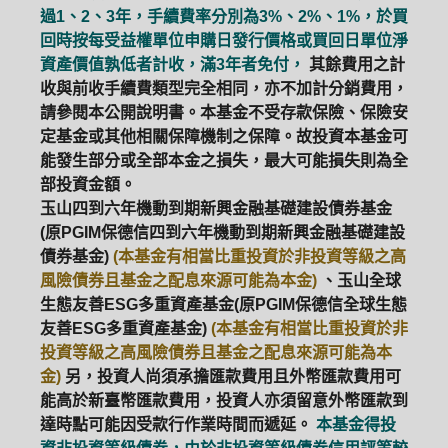
過1、2、3年，手續費率分別為3%、2%、1%，於買
回時按每受益權單位申購日發行價格或買回日單位淨
資產價值孰低者計收，滿3年者免付，
其餘費用之計
收與前收手續費類型完全相同，亦不加計分銷費用，
請參閱本公開說明書。本基金不受存款保險、保險安
定基金或其他相關保障機制之保障。故投資本基金可
能發生部分或全部本金之損失，最大可能損失則為全
部投資金額。
玉山四到六年機動到期新興金融基礎建設債券基金
(原PGIM保德信四到六年機動到期新興金融基礎建設
債券基金)
(本基金有相當比重投資於非投資等級之高
風險債券且基金之配息來源可能為本金)
、玉山全球
生態友善ESG多重資產基金(原PGIM保德信全球生態
友善ESG多重資產基金)
(本基金有相當比重投資於非
投資等級之高風險債券且基金之配息來源可能為本
金)
另，投資人尚須承擔匯款費用且外幣匯款費用可
能高於新臺幣匯款費用，投資人亦須留意外幣匯款到
達時點可能因受款行作業時間而遞延。
本基金得投