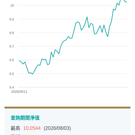
View as data table, Chart
10
The chart has 1 X axis displaying categories.
The chart has 1 Y axis displaying values. Data ranges from 9
9.9
9.8
9.7
9.6
9.5
9.4
2026/05/11
End of interactive chart.
查詢期間淨值
最高
10.0544
(2026/08/03)