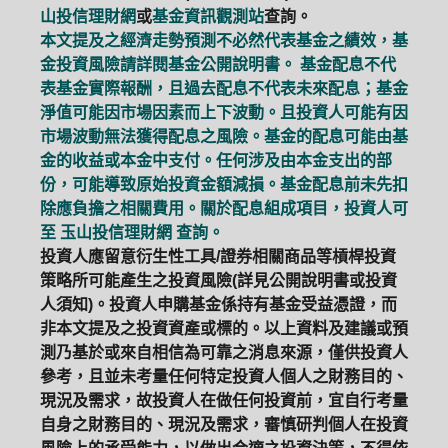
山投信理財網
或
基金資訊觀測站
查詢。
本文提及之經濟走勢預測不必然代表基金之績效，基
金投資風險請詳閱基金公開說明書。 基金配息不代
表基金實際報酬，且過去配息不代表未來配息；基金
淨值可能因市場因素而上下波動。且投資人可能有因
市場波動無法獲得配息之風險。基金的配息可能由基
金的收益或本金中支付。任何涉及由本金支出的部
份，可能導致原始投資金額減損。基金配息前未先扣
除應負擔之相關費用。關於配息組成項目，投資人可
至
玉山投信理財網
查詢。
投資人應留意衍生性工具/證券相關商品等槓桿投資
策略所可能產生之投資風險(詳見公開說明書或投資
人須知)。投資人申購基金係持有基金受益憑證，而
非本文提及之投資資產或標的。以上資料及建議或預
測乃基於或來自相信為可靠之消息來源，僅供投資人
參考，且並未考量任何特定投資人個人之財務目的、
現況及需求，故投資人在做任何投資前，宜自行考量
自身之財務目的、現況及需求，審慎研判個人在投資