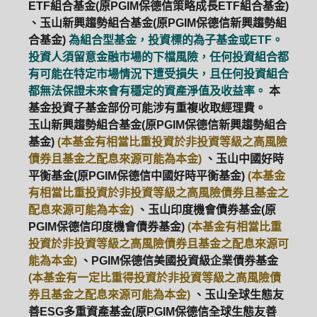
ETF組合基金(原PGIM保德信策略成長ETF組合基金)
、玉山新興趨勢組合基金(原PGIM保德信新興趨勢組
合基金)
為組合型基金，投資標的為子基金或ETF。
投資人須留意金融市場的下檔風險，任何投資組合都
有可能在特定市場情況下遭受損失，且任何投資組合
都無法保證未來會有穩定的資產淨值及收益率。
本
基金投資子基金部份可能涉有重複收取經理費。
玉山新興趨勢組合基金(原PGIM保德信新興趨勢組合
基金)
(本基金有相當比重投資於非投資等級之高風險
債券且基金之配息來源可能為本金)
、玉山中國好時
平衡基金(原PGIM保德信中國好時平衡基金)
(本基金
有相當比重投資於非投資等級之高風險債券且基金之
配息來源可能為本金)
、玉山印度機會債券基金(原
PGIM保德信印度機會債券基金)
(本基金有相當比重
投資於非投資等級之高風險債券且基金之配息來源可
能為本金)
、PGIM保德信美國投資級企業債券基金
(本基金有一定比重得投資於非投資等級之高風險債
券且基金之配息來源可能為本金)
、玉山全球生態友
善ESG多重資產基金(原PGIM保德信全球生態友善