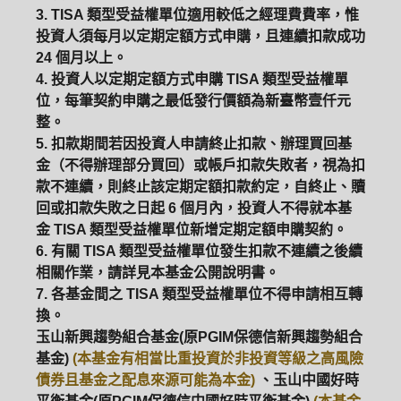
3. TISA 類型受益權單位適用較低之經理費費率，惟
投資人須每月以定期定額方式申購，且連續扣款成功
ETF
中國好時平衡
壽星優惠
24 個月以上。
4. 投資人以定期定額方式申購 TISA 類型受益權單
醫療生化
中國品牌
0%手續費
位，每筆契約申購之最低發行價額為新臺幣壹仟元
整。
基金申購
策略成長
拉丁美洲
5. 扣款期間若因投資人申請終止扣款、辦理買回基
金（不得辦理部分買回）或帳戶扣款失敗者，視為扣
大中華
款不連續，則終止該定期定額扣款約定，自終止、贖
回或扣款失敗之日起 6 個月內，投資人不得就本基
金 TISA 類型受益權單位新增定期定額申購契約。
6. 有關 TISA 類型受益權單位發生扣款不連續之後續
相關作業，請詳見本基金公開說明書。
7. 各基金間之 TISA 類型受益權單位不得申請相互轉
換。
玉山新興趨勢組合基金(原PGIM保德信新興趨勢組合
基金)
(本基金有相當比重投資於非投資等級之高風險
債券且基金之配息來源可能為本金)
、玉山中國好時