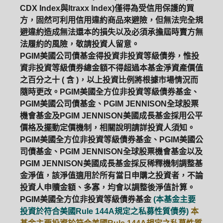
CDX Index與Itraxx Index)僅得為受信用保護的買
方，固然可利用信用違約商品來避險，但無法完全規
避違約造成無法還本的損失以及必須承擔屆時賣方無
法履約的風險，敬請投資人留意。
PGIM美國公司債基金得投資非投資等級債券，惟投
資非投資等級債券總金額不得超過本基金淨資產價值
之百分之十 ( 含 )，以上投資比例將根據市場情況而
隨時更改。PGIM美國全方位非投資等級債券基金、
PGIM美國公司債基金、PGIM JENNISON全球股票
機會基金及PGIM JENNISON美國成長基金採用公平
價格及擺動定價機制，相關說明請詳投資人須知。
PGIM美國全方位非投資等級債券基金、PGIM美國公
司債基金、PGIM JENNISON全球股票機會基金以及
PGIM JENNISON美國成長基金採反稀釋機制調整基
金淨值，該淨值適用於所有當日申購之投資者，不論
投資人申贖金額、多寡，均會以調整後淨值計算。
PGIM美國全方位非投資等級債券基金
(本基金主要
投資於符合美國Rule 144A規定之私募性質債券)
本