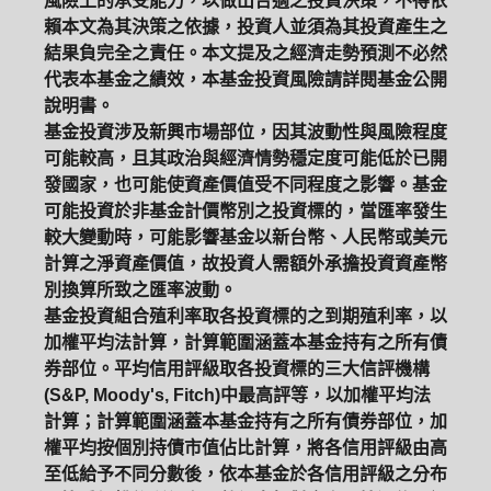
風險上的承受能力，以做出合適之投資決策，不得依
賴本文為其決策之依據，投資人並須為其投資產生之
結果負完全之責任。本文提及之經濟走勢預測不必然
代表本基金之績效，本基金投資風險請詳閱基金公開
說明書。
基金投資涉及新興市場部位，因其波動性與風險程度
可能較高，且其政治與經濟情勢穩定度可能低於已開
發國家，也可能使資產價值受不同程度之影響。基金
可能投資於非基金計價幣別之投資標的，當匯率發生
較大變動時，可能影響基金以新台幣、人民幣或美元
計算之淨資產價值，故投資人需額外承擔投資資產幣
別換算所致之匯率波動。
基金投資組合殖利率取各投資標的之到期殖利率，以
加權平均法計算，計算範圍涵蓋本基金持有之所有債
券部位。平均信用評級取各投資標的三大信評機構
(S&P, Moody's, Fitch)中最高評等，以加權平均法
計算；計算範圍涵蓋本基金持有之所有債券部位，加
權平均按個別持債市值佔比計算，將各信用評級由高
至低給予不同分數後，依本基金於各信用評級之分布