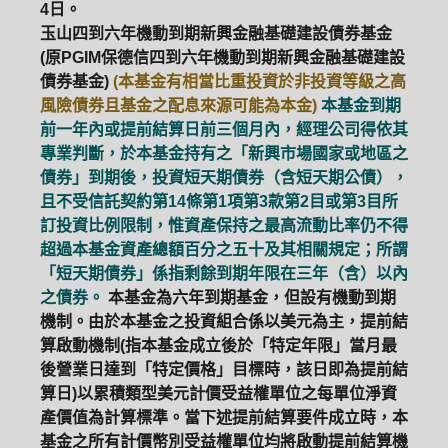
4日。
玉山四到六年機動到期新興金融基礎建設債券基金
(原PGIM保德信四到六年機動到期新興金融基礎建設
債券基金)
(本基金有相當比重投資於非投資等級之高
風險債券且基金之配息來源可能為本金)
本基金到期
前一年內或提前結算日前三個月內，經理公司得依其
專業判斷，於本基金持有之「新興市場國家或地區之
債券」到期後，投資短天期債券（含短天期公債），
且不受信託契約第14條第1項第3款第2目或第3目所
訂投資比例限制，惟資產保持之最高流動比率仍不得
超過本基金資產總額百分之五十及其相關規定；所謂
「短天期債券」係指剩餘到期年限在三年（含）以內
之債券。
本基金為六年到期基金，但設有機動到期
機制。由於本基金之投資組合係以美元為主，提前結
算啟動機制(指本基金成立後於「特定年限」當月最
後營業日達到「特定價格」目標時，該日即為提前結
算日)以累積類型美元計價受益權單位之每單位淨資
產價值為計算標準。當下述提前結算要件成立時，本
基金之所有計價幣別受益權單位均將啟動提前結算機