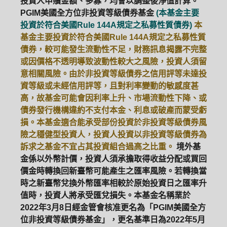
投資人申贖金額、多寡，均會以調整後淨值計算。
PGIM美國全方位非投資等級債券基金
(本基金主要
投資於符合美國Rule 144A規定之私募性質債券)
本
基金主要投資於符合美國Rule 144A規定之私募性質
債券，較可能發生流動性不足，財務訊息揭露不完整
或因價格不透明導致波動性較大之風險，投資人須留
意相關風險。由於非投資等級債券之信用評等未達投
資等級或未經信用評等，且對利率變動的敏感度甚
高，故基金可能會因利率上升、市場流動性下降、或
債券發行機構違約不支付本金、利息或破產而蒙受虧
損。本基金適合能承受部份投資於非投資等級債券風
險之穩健型投資人，投資人投資以非投資等級債券為
訴求之基金不宜占其投資組合過高之比重。
境外基
金係以外幣計價，投資人須承擔取得收益分配或買回
價金時轉換回新臺幣可能產生之匯率風險。若轉換當
時之新臺幣兌換外幣匯率相較於原始投資日之匯率升
值時，投資人將承受匯兌損失。本基金名稱業於
2022年3月8日經金管會核准更名為「PGIM美國全方
位非投資等級債券基金」，更名基準日為2022年5月