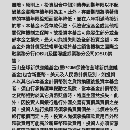
風險。原則上，投資組合中個別債券到期年限以不超
過基金實際存續年限為主。此外，存續期間將隨著債
券的存續年限縮短而逐年降低，並在六年期滿時接近
於零。本基金不受存款保險、保險安定基金或其他相
關保障機制之保障。故投資本基金可能發生部分或全
部本金之損失，最大可能損失則為全部投資金額。本
基金外幣計價受益權單位得於基金銷售機構之國際金
融業務分行(OBU)及國際證券業務分公司(OSU)銷
售。
玉山全球新供應鏈基金(原PGIM保德信全球新供應鏈
基金)包含新臺幣、美元及人民幣計價級別，如投資
人以其它非本基金計價幣別之貨幣換匯後投資本基金
者，須自行承擔匯率變動之風險，當本基金計價幣別
之貨幣相對於其它貨幣貶值時，將產生匯兌損失。此
外，因投資人與銀行進行外匯交易有賣價與買價之差
異，投資人進行換匯時須承擔買賣價差，此價差依各
銀行報價而定。另，投資人尚須承擔匯款費用且外幣
匯款費用可能高於新臺幣匯款費用，投資人亦須留意