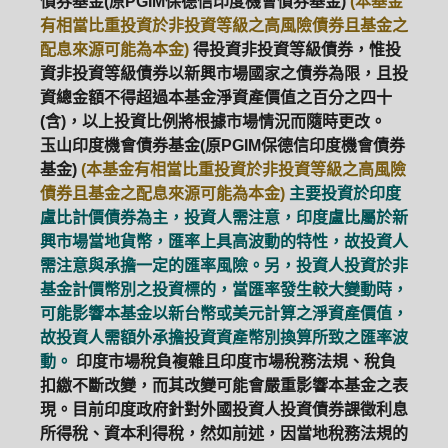
債券基金(原PGIM保德信印度機會債券基金)
(本基金
有相當比重投資於非投資等級之高風險債券且基金之
配息來源可能為本金)
得投資非投資等級債券，惟投
資非投資等級債券以新興市場國家之債券為限，且投
資總金額不得超過本基金淨資產價值之百分之四十
(含)，以上投資比例將根據市場情況而隨時更改。
玉山印度機會債券基金(原PGIM保德信印度機會債券
基金)
(本基金有相當比重投資於非投資等級之高風險
債券且基金之配息來源可能為本金)
主要投資於印度
盧比計價債券為主，投資人需注意，印度盧比屬於新
興市場當地貨幣，匯率上具高波動的特性，故投資人
需注意與承擔一定的匯率風險。另，投資人投資於非
基金計價幣別之投資標的，當匯率發生較大變動時，
可能影響本基金以新台幣或美元計算之淨資產價值，
故投資人需額外承擔投資資產幣別換算所致之匯率波
動。
印度市場稅負複雜且印度市場稅務法規、稅負
扣繳不斷改變，而其改變可能會嚴重影響本基金之表
現。目前印度政府針對外國投資人投資債券課徵利息
所得稅、資本利得稅，然如前述，因當地稅務法規的