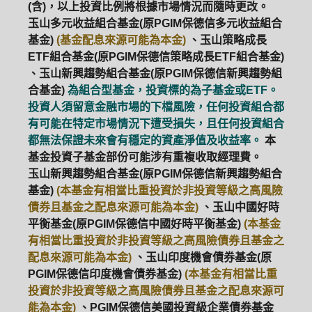
(含)，以上投資比例將根據市場情況而隨時更改。
玉山多元收益組合基金(原PGIM保德信多元收益組合
基金)
(基金配息來源可能為本金)
、玉山策略成長
ETF組合基金(原PGIM保德信策略成長ETF組合基金)
、玉山新興趨勢組合基金(原PGIM保德信新興趨勢組
合基金)
為組合型基金，投資標的為子基金或ETF。
投資人須留意金融市場的下檔風險，任何投資組合都
有可能在特定市場情況下遭受損失，且任何投資組合
都無法保證未來會有穩定的資產淨值及收益率。
本
基金投資子基金部份可能涉有重複收取經理費。
玉山新興趨勢組合基金(原PGIM保德信新興趨勢組合
基金)
(本基金有相當比重投資於非投資等級之高風險
債券且基金之配息來源可能為本金)
、玉山中國好時
平衡基金(原PGIM保德信中國好時平衡基金)
(本基金
有相當比重投資於非投資等級之高風險債券且基金之
配息來源可能為本金)
、玉山印度機會債券基金(原
PGIM保德信印度機會債券基金)
(本基金有相當比重
投資於非投資等級之高風險債券且基金之配息來源可
能為本金)
、PGIM保德信美國投資級企業債券基金