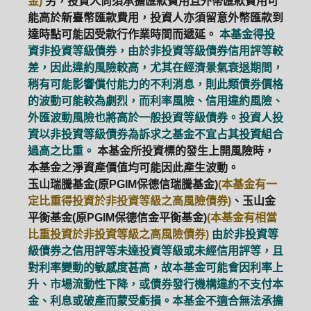
金)
另，投資人尚須承擔匯款費用且外幣匯款費用可
能高於新臺幣匯款費用，投資人亦須留意外幣匯款到
達時點可能因受款行作業時間而遞延。
本基金得投
資非投資等級債券，由於非投資等級債券信用評等較
差，因此違約風險較高，尤其在經濟景氣衰退期間，
稍有可能影響償付能力的不利消息，則此類債券價格
的波動可能較為劇烈，而利率風險、信用違約風險、
外匯波動風險也將高於一般投資等級債券。投資人投
資以非投資等級債券為訴求之基金不宜占其投資組合
過高之比重。
本基金所投資標的發生上開風險時，
本基金之淨資產價值均可能因此產生波動。
玉山瑞騰基金(原PGIM保德信瑞騰基金)
(本基金有一
定比重得投資於非投資等級之高風險債券)
、玉山金
平衡基金(原PGIM保德信金平衡基金)
(本基金有相當
比重投資於非投資等級之高風險債券)
由於非投資等
級債券之信用評等未達投資等級或未經信用評等，且
對利率變動的敏感度甚高，故本基金可能會因利率上
升、市場流動性下降，或債券發行機構違約不支付本
金、利息或破產而蒙受虧損。本基金不適合無法承擔