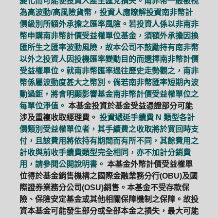
變化而可能使投資人產生匯兌損失。南非幣一般被視
為高波動/高風險貨幣，投資人應瞭解投資南非幣計
價級別所額外承擔之匯率風險。若投資人係以非南非
幣申購南非幣計價受益權單位基金，須額外承擔因換
匯所生之匯率波動風險，故本公司不鼓勵持有南非幣
以外之投資人因投機匯率變動目的而選擇南非幣計價
受益權單位。就南非幣匯率過往歷史走勢觀之，南非
幣係屬波動度甚大之幣別。倘若南非幣匯率短期內波
動過鉅，將會明顯影響基金南非幣計價受益權單位之
每單位淨值。
本基金投資於基金受益憑證部分可能
涉及重複收取經理費。
投資遞延手續費 N 類型各計
價類別受益權單位者，其手續費之收取將於買回時支
付，且該費用將依持有期間而有所不同，其餘費用之
計收與前收手續費類型完全相同，亦不加計分銷費
用，請參閱公開說明書。
本基金外幣計價受益權單
位得於基金銷售機構之國際金融業務分行(OBU)及國
際證券業務分公司(OSU)銷售。本基金不受存款保
險、保險安定基金或其他相關保障機制之保障。故投
資本基金可能發生部分或全部本金之損失，最大可能