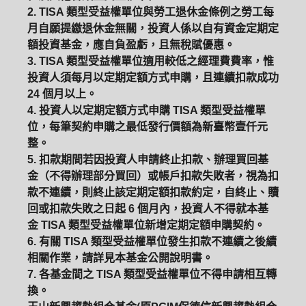
2. TISA 類型受益權單位與勞工退休金條例之勞工每
月自願提繳退休金無關，投資人係以自有資金定期定
額投資基金，應自負盈虧，且無稅賦優惠。
3. TISA 類型受益權單位適用較低之經理費費率，惟
投資人須每月以定期定額方式申購，且連續扣款成功
24 個月以上。
4. 投資人以定期定額方式申購 TISA 類型受益權單
位，每筆契約申購之最低發行價額為新臺幣壹仟元
整。
5. 扣款期間若因投資人申請終止扣款、辦理買回基
金（不得辦理部分買回）或帳戶扣款失敗者，視為扣
款不連續，則終止該定期定額扣款約定，自終止、贖
回或扣款失敗之日起 6 個月內，投資人不得就本基
金 TISA 類型受益權單位新增定期定額申購契約。
6. 有關 TISA 類型受益權單位發生扣款不連續之後續
相關作業，請詳見本基金公開說明書。
7. 各基金間之 TISA 類型受益權單位不得申請相互轉
換。