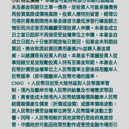
小於特定價格。
本基金可能持有部分到期日超過或
未及基金到期日之單一債券，故投資人可能承擔債券
再投資風險或價格風險。投資人應特別留意，經理公
司得於募集期間視本基金達首次最低淨發行總面額之
情形而決定是否再繼續受理投資人申購。本基金成立
日之當日起即不再接受受益權單位之申購，本基金自
成立日起九十日後即開放每日買回，但基金未到期前
買回，將收取提前買回費用最高2%並歸入基金資
產，以維護既有投資人利益。本基金不建議投資人從
事短線交易並鼓勵投資人持有至基金到期。本基金人
民幣計價受益權單位之人民幣匯率主要係採用離岸人
民幣匯率（即中國離岸人民幣市場的匯率，
CNH）。人民幣目前受大陸地區對人民幣匯率管
制、境內及離岸市場人民幣供給量及市場需求等因
素，將會造成大陸境內人民幣結匯報價與離岸人民幣
結匯報價產生價差（折價或溢價）或匯率價格波動，
故人民幣計價受益權單位將受人民幣匯率波動之影
響。同時，人民幣相較於其他貨幣仍受政府高度控
管，中國政府可能因政策性動作或管控金融市場而引