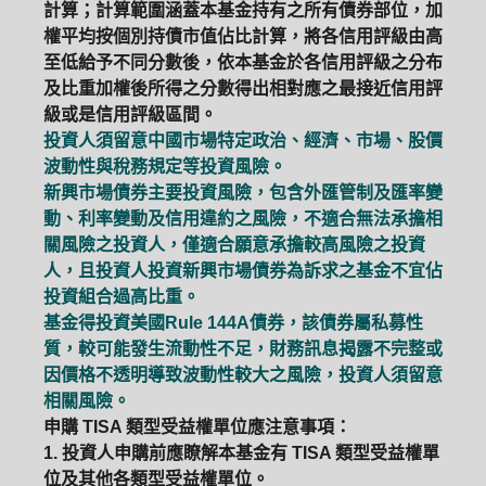
計算；計算範圍涵蓋本基金持有之所有債券部位，加
權平均按個別持債市值佔比計算，將各信用評級由高
至低給予不同分數後，依本基金於各信用評級之分布
及比重加權後所得之分數得出相對應之最接近信用評
級或是信用評級區間。
投資人須留意中國市場特定政治、經濟、市場、股價
波動性與稅務規定等投資風險。
新興市場債券主要投資風險，包含外匯管制及匯率變
動、利率變動及信用違約之風險，不適合無法承擔相
關風險之投資人，僅適合願意承擔較高風險之投資
人，且投資人投資新興市場債券為訴求之基金不宜佔
投資組合過高比重。
基金得投資美國Rule 144A債券，該債券屬私募性
質，較可能發生流動性不足，財務訊息揭露不完整或
因價格不透明導致波動性較大之風險，投資人須留意
相關風險。
申購 TISA 類型受益權單位應注意事項：
1. 投資人申購前應瞭解本基金有 TISA 類型受益權單
位及其他各類型受益權單位。