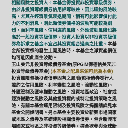
相關風險之投資人。本基金得投資非投資等級債券，
由於非投資等級債券信用評等較差，因此違約風險較
高，尤其在經濟景氣衰退期間，稍有可能影響償付能
力的不利消息，則此類債券價格的波動可能較為劇
烈，而利率風險、信用違約風險、外匯波動風險也將
高於一般投資等級債券。投資人投資以非投資等級債
券為訴求之基金不宜占其投資組合過高之比重。
本基
金所投資標的發生上開風險時，本基金之淨資產價值
均可能因此產生波動。
玉山美元非投資等級債券基金(原PGIM保德信美元非
投資等級債券基金)
(本基金之配息來源可能為本金)
投資風險包括投資債券固有之風險(包括債券發行人
違約之信用風險、利率變動之風險、流動性風險)、
外匯管制及匯率變動之風險、投資地區政治、社會或
經濟變動之風險及其他投資標的或特定投資策略之風
險，有關本基金運用限制及投資風險之揭露請詳見本
基金公開說明書。另本基金主要投資於新興市場國家
或地區之債券及基礎建設相關債券債券，包含新興市
場國家或地區之非投資等級債券，適合欲參與全球新