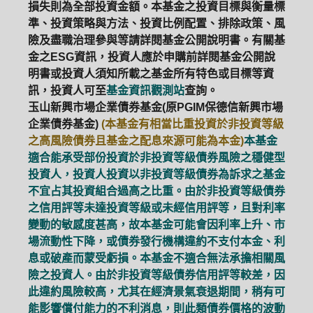
損失則為全部投資金額。本基金之投資目標與衡量標
準、投資策略與方法、投資比例配置、排除政策、風
險及盡職治理參與等請詳閱基金公開說明書。有關基
金之ESG資訊，投資人應於申購前詳閱基金公開說
明書或投資人須知所載之基金所有特色或目標等資
訊，投資人可至
基金資訊觀測站
查詢。
玉山新興市場企業債券基金(原PGIM保德信新興市場
企業債券基金)
(本基金有相當比重投資於非投資等級
之高風險債券且基金之配息來源可能為本金)
本基金
適合能承受部份投資於非投資等級債券風險之穩健型
投資人，投資人投資以非投資等級債券為訴求之基金
不宜占其投資組合過高之比重。由於非投資等級債券
之信用評等未達投資等級或未經信用評等，且對利率
變動的敏感度甚高，故本基金可能會因利率上升、市
場流動性下降，或債券發行機構違約不支付本金、利
息或破產而蒙受虧損。本基金不適合無法承擔相關風
險之投資人。由於非投資等級債券信用評等較差，因
此違約風險較高，尤其在經濟景氣衰退期間，稍有可
能影響償付能力的不利消息，則此類債券價格的波動