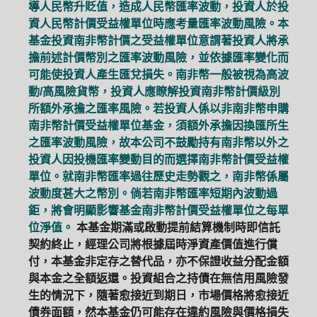
導人民幣升貶值，造成人民幣匯率波動，投資人於投
資人民幣計價受益權單位時應考量匯率波動風險。本
基金投資南非幣計價之受益權單位意謂著投資人將承
擔前述計價幣別之匯率波動風險，並依據匯率變化而
可能使投資人產生匯兌損失。南非幣一般被視為高波
動/高風險貨幣，投資人應瞭解投資南非幣計價級別
所額外承擔之匯率風險。若投資人係以非南非幣申購
南非幣計價受益權單位基金，須額外承擔因換匯所生
之匯率波動風險，故本公司不鼓勵持有南非幣以外之
投資人因投機匯率變動目的而選擇南非幣計價受益權
單位。就南非幣匯率過往歷史走勢觀之，南非幣係屬
波動度甚大之幣別。倘若南非幣匯率短期內波動過
鉅，將會明顯影響基金南非幣計價受益權單位之每單
位淨值。
本基金期滿或啟動提前結算機制時即信託
契約終止，經理公司將根據屆時淨資產價值進行償
付，本基金非定存之替代品，亦不保證收益分配金額
與本金之全額返還。投資組合之持債在無信用風險發
生的情況下，隨著愈接近到期日，市場價格將愈接近
債券面額，然本基金仍可能存在違約風險與價格損失