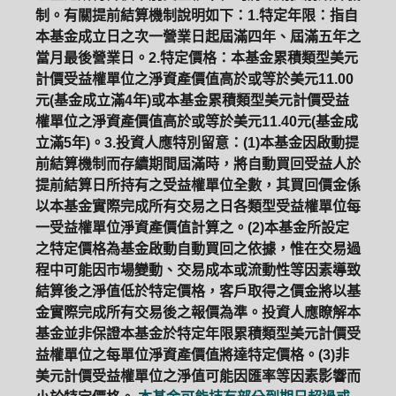
制。有關提前結算機制說明如下：1.特定年限：指自
本基金成立日之次一營業日起屆滿四年、屆滿五年之
當月最後營業日。2.特定價格：本基金累積類型美元
計價受益權單位之淨資產價值高於或等於美元11.00
元(基金成立滿4年)或本基金累積類型美元計價受益
權單位之淨資產價值高於或等於美元11.40元(基金成
立滿5年)。3.投資人應特別留意：(1)本基金因啟動提
前結算機制而存續期間屆滿時，將自動買回受益人於
提前結算日所持有之受益權單位全數，其買回價金係
以本基金實際完成所有交易之日各類型受益權單位每
一受益權單位淨資產價值計算之。(2)本基金所設定
之特定價格為基金啟動自動買回之依據，惟在交易過
程中可能因市場變動、交易成本或流動性等因素導致
結算後之淨值低於特定價格，客戶取得之價金將以基
金實際完成所有交易後之報價為準。投資人應瞭解本
基金並非保證本基金於特定年限累積類型美元計價受
益權單位之每單位淨資產價值將達特定價格。(3)非
美元計價受益權單位之淨值可能因匯率等因素影響而