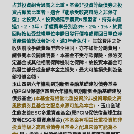
占其投資組合過高之比重。基金非投資等級債券之投
資占顯著比重者，適合『能承受較高風險之非保守
ETF
中國好時平衡
壽星優惠
型』之投資人。投資遞延手續費N類型者，持有未超
過1、2、3年，手續費率分別為3%、2%、1%，於買
醫療生化
中國品牌
0%手續費
回時按每受益權單位申購日發行價格或買回日單位淨
資產價值孰低者計收，滿3年者免付，
其餘費用之計
基金申購
策略成長
拉丁美洲
收與前收手續費類型完全相同，亦不加計分銷費用，
請參閱本公開說明書。本基金不受存款保險、保險安
大中華
定基金或其他相關保障機制之保障。故投資本基金可
能發生部分或全部本金之損失，最大可能損失則為全
部投資金額。
玉山四到六年機動到期新興金融基礎建設債券基金
(原PGIM保德信四到六年機動到期新興金融基礎建設
債券基金)
(本基金有相當比重投資於非投資等級之高
風險債券且基金之配息來源可能為本金)
、玉山全球
生態友善ESG多重資產基金(原PGIM保德信全球生態
友善ESG多重資產基金)
(本基金有相當比重投資於非
投資等級之高風險債券且基金之配息來源可能為本