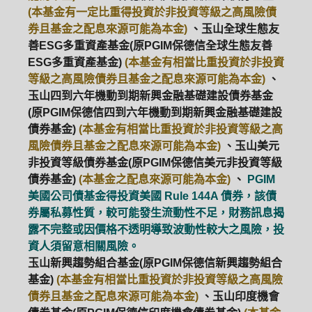
(本基金有一定比重得投資於非投資等級之高風險債
券且基金之配息來源可能為本金)
、玉山全球生態友
善ESG多重資產基金(原PGIM保德信全球生態友善
ESG多重資產基金)
(本基金有相當比重投資於非投資
等級之高風險債券且基金之配息來源可能為本金)
、
玉山四到六年機動到期新興金融基礎建設債券基金
(原PGIM保德信四到六年機動到期新興金融基礎建設
債券基金)
(本基金有相當比重投資於非投資等級之高
風險債券且基金之配息來源可能為本金)
、玉山美元
非投資等級債券基金(原PGIM保德信美元非投資等級
債券基金)
(本基金之配息來源可能為本金)
、
PGIM
美國公司債基金得投資美國 Rule 144A 債券，該債
券屬私募性質，較可能發生流動性不足，財務訊息揭
露不完整或因價格不透明導致波動性較大之風險，投
資人須留意相關風險。
玉山新興趨勢組合基金(原PGIM保德信新興趨勢組合
基金)
(本基金有相當比重投資於非投資等級之高風險
債券且基金之配息來源可能為本金)
、玉山印度機會