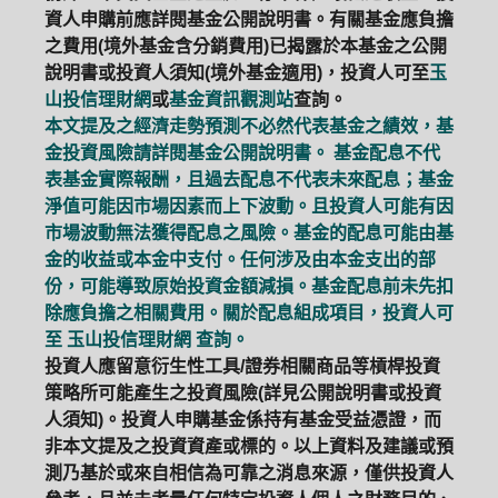
資人申購前應詳閱基金公開說明書。有關基金應負擔
之費用(境外基金含分銷費用)已揭露於本基金之公開
說明書或投資人須知(境外基金適用)，投資人可至
玉
山投信理財網
或
基金資訊觀測站
查詢。
本文提及之經濟走勢預測不必然代表基金之績效，基
金投資風險請詳閱基金公開說明書。 基金配息不代
表基金實際報酬，且過去配息不代表未來配息；基金
淨值可能因市場因素而上下波動。且投資人可能有因
市場波動無法獲得配息之風險。基金的配息可能由基
金的收益或本金中支付。任何涉及由本金支出的部
份，可能導致原始投資金額減損。基金配息前未先扣
除應負擔之相關費用。關於配息組成項目，投資人可
至
玉山投信理財網
查詢。
投資人應留意衍生性工具/證券相關商品等槓桿投資
策略所可能產生之投資風險(詳見公開說明書或投資
人須知)。投資人申購基金係持有基金受益憑證，而
非本文提及之投資資產或標的。以上資料及建議或預
測乃基於或來自相信為可靠之消息來源，僅供投資人