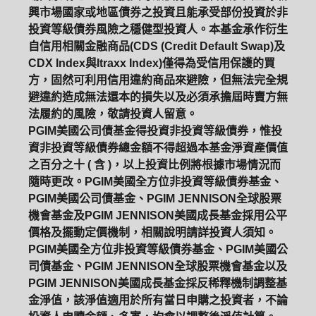
興市場國家或地區債券之投資且能承受部份投資於非
投資等級債券風險之穩健型投資人。本基金承作衍生
自信用相關金融商品(CDS (Credit Default Swap)及
CDX Index與Itraxx Index)僅得為受信用保護的買
方，固然可利用信用違約商品來避險，但無法完全規
避違約造成無法還本的損失以及必須承擔屆時賣方無
法履約的風險，敬請投資人留意。
PGIM美國公司債基金得投資非投資等級債券，惟投
資非投資等級債券總金額不得超過本基金淨資產價值
之百分之十 ( 含 )，以上投資比例將根據市場情況而
隨時更改。PGIM美國全方位非投資等級債券基金、
PGIM美國公司債基金、PGIM JENNISON全球股票
機會基金及PGIM JENNISON美國成長基金採用公平
價格及擺動定價機制，相關說明請詳投資人須知。
PGIM美國全方位非投資等級債券基金、PGIM美國公
司債基金、PGIM JENNISON全球股票機會基金以及
PGIM JENNISON美國成長基金採反稀釋機制調整基
金淨值，該淨值適用於所有當日申購之投資者，不論