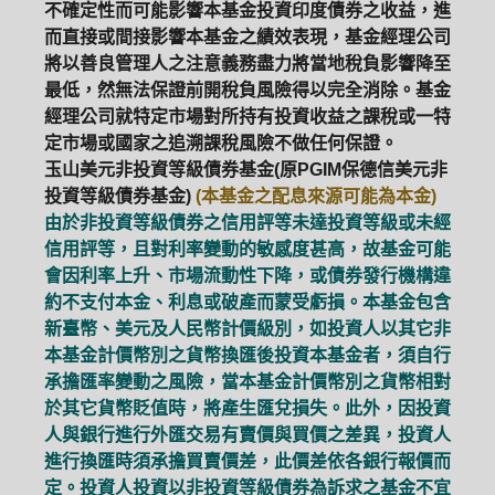
不確定性而可能影響本基金投資印度債券之收益，進
而直接或間接影響本基金之績效表現，基金經理公司
將以善良管理人之注意義務盡力將當地稅負影響降至
最低，然無法保證前開稅負風險得以完全消除。基金
經理公司就特定市場對所持有投資收益之課稅或一特
定市場或國家之追溯課稅風險不做任何保證。
玉山美元非投資等級債券基金(原PGIM保德信美元非
投資等級債券基金)
(本基金之配息來源可能為本金)
由於非投資等級債券之信用評等未達投資等級或未經
信用評等，且對利率變動的敏感度甚高，故基金可能
會因利率上升、市場流動性下降，或債券發行機構違
約不支付本金、利息或破產而蒙受虧損。本基金包含
新臺幣、美元及人民幣計價級別，如投資人以其它非
本基金計價幣別之貨幣換匯後投資本基金者，須自行
承擔匯率變動之風險，當本基金計價幣別之貨幣相對
於其它貨幣貶值時，將產生匯兌損失。此外，因投資
人與銀行進行外匯交易有賣價與買價之差異，投資人
PGIM系列基金
168循環投資
進行換匯時須承擔買賣價差，此價差依各銀行報價而
定。投資人投資以非投資等級債券為訴求之基金不宜
定期(不)定額
高成長基金
月配息