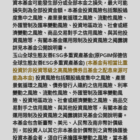
資本基金可能發生部分或全部本金之損失，最大可能
損失則為全部投資金額。本基金投資風險包括類股過
度集中之風險、產業景氣循環之風險、流動性風險、
外匯管制及匯率變動風險、投資地區政治、社會或經
濟變動之風險、商品交易對手之信用風險、與其他投
資風險等，有關本基金運用限制及投資風險之揭露請
詳見本基金公開說明書。
玉山全球生態友善ESG多重資產基金(原PGIM保德信
全球生態友善ESG多重資產基金)
(本基金有相當比重
投資於非投資等級之高風險債券且基金之配息來源可
能為本金)
投資風險包括類股過度集中之風險、產業
景氣循環之風險、債券發行人違約之信用風險、利率
變動之風險、流動性風險、外匯管制及匯率變動風
險、投資地區政治、社會或經濟變動之風險、商品交
易對手之信用風險、與其他投資風險等，有關本基金
運用限制及投資風險之揭露請詳見基金公開說明書。
本基金包含新臺幣、美元、人民幣及南非幣計價級
別，如投資人以其它非本基金計價幣別之貨幣換匯後
投資本基金者，須自行承擔匯率變動之風險，當本基