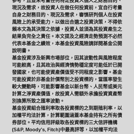
參考，且並未考量任何特定投資人個人之財務目的、
現況及需求，故投資人在做任何投資前，宜自行考量
自身之財務目的、現況及需求，審慎研判個人在投資
風險上的承受能力，以做出合適之投資決策，不得依
賴本文為其決策之依據，投資人並須為其投資產生之
結果負完全之責任。本文提及之經濟走勢預測不必然
代表本基金之績效，本基金投資風險請詳閱基金公開
說明書。
基金投資涉及新興市場部位，因其波動性與風險程度
可能較高，且其政治與經濟情勢穩定度可能低於已開
發國家，也可能使資產價值受不同程度之影響。基金
可能投資於非基金計價幣別之投資標的，當匯率發生
較大變動時，可能影響基金以新台幣、人民幣或美元
計算之淨資產價值，故投資人需額外承擔投資資產幣
別換算所致之匯率波動。
基金投資組合殖利率取各投資標的之到期殖利率，以
加權平均法計算，計算範圍涵蓋本基金持有之所有債
券部位。平均信用評級取各投資標的三大信評機構
(S&P, Moody's, Fitch)中最高評等，以加權平均法