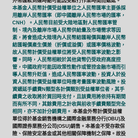
外幣匯款到達時點可能因受款行作業時間而遞延。
本基金人民幣計價受益權單位之人民幣匯率主要係採
用離岸人民幣匯率（即中國離岸人民幣市場的匯率，
CNH）。人民幣目前受大陸地區對人民幣匯率管
制、境內及離岸市場人民幣供給量及市場需求等因
素，將會造成大陸境內人民幣結匯報價與離岸人民幣
結匯報價產生價差（折價或溢價）或匯率價格波動，
故人民幣計價受益權單位將受人民幣匯率波動之影
響。同時，人民幣相較於其他貨幣仍受政府高度控
管，中國政府可能因政策性動作或管控金融市場而引
導人民幣升貶值，造成人民幣匯率波動，投資人於投
資人民幣計價受益權單位時應考量匯率波動風險。投
資遞延手續費N類型各計價類別受益權單位者，其手
續費之收取將於買回時支付，且該費用將依持有期間
而有所不同，其餘費用之計收與前收手續費類型完全
相同，亦不加計分銷費用。
本基金外幣計價受益權
單位得於基金銷售機構之國際金融業務分行(OBU)及
國際證券業務分公司(OSU)銷售。本基金不受存款保
險、保險安定基金或其他相關保障機制之保障。故投