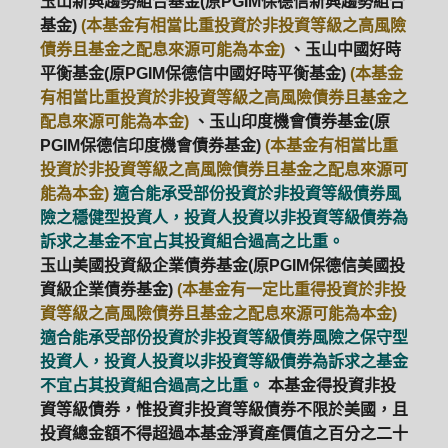
玉山新興趨勢組合基金(原PGIM保德信新興趨勢組合
基金)
(本基金有相當比重投資於非投資等級之高風險
債券且基金之配息來源可能為本金)
、玉山中國好時
平衡基金(原PGIM保德信中國好時平衡基金)
(本基金
有相當比重投資於非投資等級之高風險債券且基金之
配息來源可能為本金)
、玉山印度機會債券基金(原
PGIM保德信印度機會債券基金)
(本基金有相當比重
投資於非投資等級之高風險債券且基金之配息來源可
能為本金)
適合能承受部份投資於非投資等級債券風
險之穩健型投資人，投資人投資以非投資等級債券為
訴求之基金不宜占其投資組合過高之比重。
玉山美國投資級企業債券基金(原PGIM保德信美國投
資級企業債券基金)
(本基金有一定比重得投資於非投
資等級之高風險債券且基金之配息來源可能為本金)
適合能承受部份投資於非投資等級債券風險之保守型
投資人，投資人投資以非投資等級債券為訴求之基金
不宜占其投資組合過高之比重。
本基金得投資非投
資等級債券，惟投資非投資等級債券不限於美國，且
投資總金額不得超過本基金淨資產價值之百分之二十