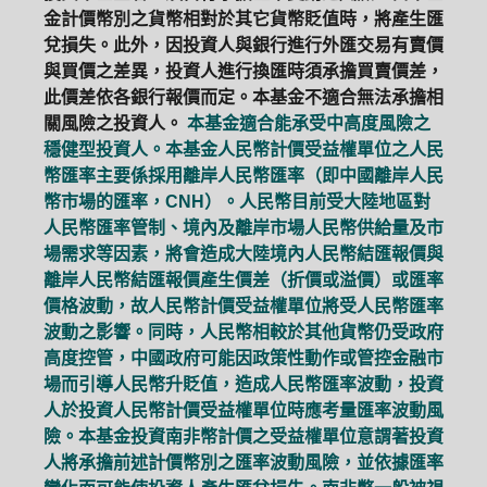
金計價幣別之貨幣相對於其它貨幣貶值時，將產生匯
兌損失。此外，因投資人與銀行進行外匯交易有賣價
與買價之差異，投資人進行換匯時須承擔買賣價差，
此價差依各銀行報價而定。本基金不適合無法承擔相
關風險之投資人。
本基金適合能承受中高度風險之
穩健型投資人。本基金人民幣計價受益權單位之人民
幣匯率主要係採用離岸人民幣匯率（即中國離岸人民
幣市場的匯率，CNH）。人民幣目前受大陸地區對
人民幣匯率管制、境內及離岸市場人民幣供給量及市
場需求等因素，將會造成大陸境內人民幣結匯報價與
離岸人民幣結匯報價產生價差（折價或溢價）或匯率
價格波動，故人民幣計價受益權單位將受人民幣匯率
波動之影響。同時，人民幣相較於其他貨幣仍受政府
高度控管，中國政府可能因政策性動作或管控金融市
場而引導人民幣升貶值，造成人民幣匯率波動，投資
人於投資人民幣計價受益權單位時應考量匯率波動風
險。本基金投資南非幣計價之受益權單位意謂著投資
人將承擔前述計價幣別之匯率波動風險，並依據匯率