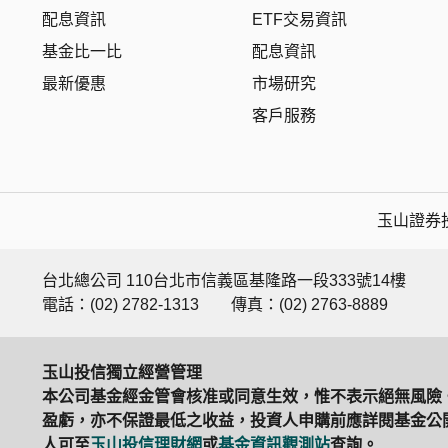
配息資訊
ETF交易資訊
基金比一比
配息資訊
最新優惠
市場研究
客戶服務
玉山證券投
台北總公司 110台北市信義區基隆路一段333號14樓
電話：(02) 2782-1313
傳真：(02) 2763-8889
玉山投信獨立經營管理
本公司基金經金管會核准或同意生效，惟不表示絕無風險
盈虧，亦不保證最低之收益，投資人申購前應詳閱基金公開
人可至
玉山投信理財網
或
基金資訊觀測站
查詢。