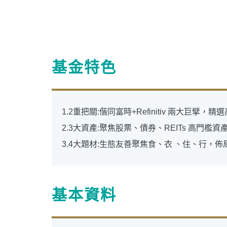
基金特色
1.2重把關:偕同富時+Refinitiv 兩⼤巨擘
2.3大資產:聚焦股票、債券、REITs ⾼⾨
3.4大題材:⽣態友善聚焦食、衣 、住、行，
基本資料