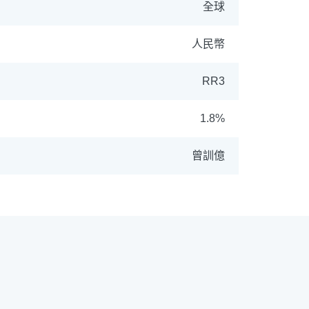
全球
人民幣
RR3
ETF
中國好時平衡
1.8%
拉丁美洲
大中華
曾訓億