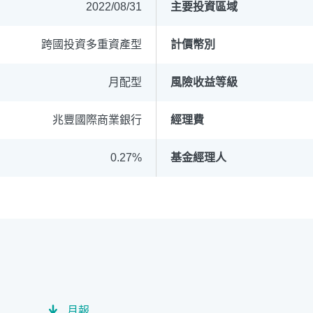
2022/08/31
主要投資區域
跨國投資多重資產型
計價幣別
月配型
風險收益等級
循環投資
定期(不)定額
高成長基金
月配息
兆豐國際商業銀行
經理費
中國品牌
0%手續費
基金申購
策略成長
0.27%
基金經理人
月報