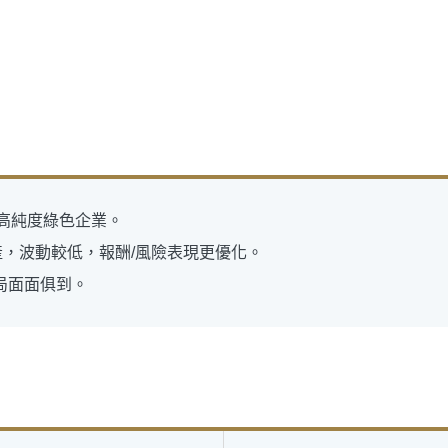
，精選⾼純度綠⾊企業。
檻資產，波動較低，報酬/風險表現更優化。
佈局⾯⾯俱到。