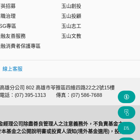
菁英招募
玉山創投
盡職治理
玉山投顧
SG專區
玉山志工
金融友善服務
玉山文教
金融消費者保護專區
|
線上客服
高雄分公司 802 高雄市苓雅區四維四路22之2號15樓
電話：(07) 395-1313
傳真：(07) 586-7688
金經理公司除盡善良管理人之注意義務外，不負責基金之
本基金之公開說明書或投資人須知(境外基金適用)，投資