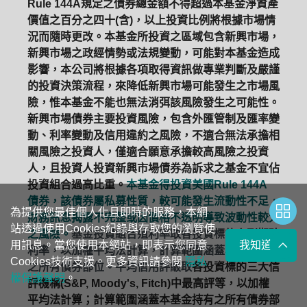
Rule 144A規定之債券總金額不得超過本基金淨資產
價值之百分之四十(含)，以上投資比例將根據市場情
況而隨時更改。本基金所投資之區域包含新興市場，
新興市場之政經情勢或法規變動，可能對本基金造成
影響，本公司將根據各項取得資訊做專業判斷及嚴謹
的投資決策流程，來降低新興市場可能發生之市場風
險，惟本基金不能也無法消弭該風險發生之可能性。
新興市場債券主要投資風險，包含外匯管制及匯率變
動、利率變動及信用違約之風險，不適合無法承擔相
關風險之投資人，僅適合願意承擔較高風險之投資
人，且投資人投資新興市場債券為訴求之基金不宜佔
投資組合過高比重。
本基金得投資美國Rule 144A
債券，該債券屬私募性質，較可能發生流動性不足，
為提供您最佳個人化且即時的服務，本網
財務訊息揭露不完整或因價格不透明導致波動性較大
站透過使用Cookies紀錄與存取您的瀏覽使
之風險。
基金投資組合殖利率取各投資標的之到期殖
用訊息。當您使用本網站，即表示您同意
我知道了
利率，以加權平均法計算，計算範圍涵蓋本基金持有
Cookies技術支援。更多資訊請參閱
隱私
之所有債券部位。平均信用評級取
各投資標的三大信
權保護聲明
。
評機構(S&P, Moody's, Fitch)中最高評等，以加權
平均法計算；計算範圍涵蓋本基金持有之所有債券部