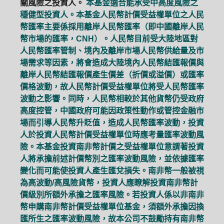
關風險之投資人。
本基金適合能承受中高度風險之
穩健型投資人。本基金人民幣計價受益權單位之人民
幣匯率主要係採用離岸人民幣匯率（即中國離岸人民
幣市場的匯率，CNH）。人民幣目前受大陸地區對
人民幣匯率管制、境內及離岸市場人民幣供給量及市
場需求等因素，將會造成大陸境內人民幣結匯報價與
離岸人民幣結匯報價產生價差（折價或溢價）或匯率
價格波動，故人民幣計價受益權單位將受人民幣匯率
波動之影響。同時，人民幣相較於其他貨幣仍受政府
高度控管，中國政府可能因政策性動作或管控金融市
場而引導人民幣升貶值，造成人民幣匯率波動，投資
人於投資人民幣計價受益權單位時應考量匯率波動風
險。本基金投資南非幣計價之受益權單位意謂著投資
人將承擔前述計價幣別之匯率波動風險，並依據匯率
變化而可能使投資人產生匯兌損失。南非幣一般被視
為高波動/高風險貨幣，投資人應瞭解投資南非幣計
價級別所額外承擔之匯率風險。若投資人係以非南非
幣申購南非幣計價受益權單位基金，須額外承擔因換
匯所生之匯率波動風險，故本公司不鼓勵持有南非幣