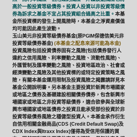
高於一般投資等級債券。投資人投資以非投資等級債
券為訴求之基金不宜占其投資組合過高之比重。
本基
金所投資標的發生上開風險時，本基金之淨資產價值
均可能因此產生波動。
玉山美元非投資等級債券基金(原PGIM保德信美元非
投資等級債券基金)
(本基金之配息來源可能為本金)
投資風險包括投資債券固有之風險(包括債券發行人
違約之信用風險、利率變動之風險、流動性風險)、
外匯管制及匯率變動之風險、投資地區政治、社會或
經濟變動之風險及其他投資標的或特定投資策略之風
險，有關本基金運用限制及投資風險之揭露請詳見本
基金公開說明書。另本基金主要投資於新興市場國家
或地區之債券及基礎建設相關債券債券，包含新興市
場國家或地區之非投資等級債券，適合欲參與全球新
興市場國家或地區債券之投資且能承受部份投資於非
投資等級債券風險之穩健型投資人。本基金承作衍生
自信用相關金融商品(CDS (Credit Default Swap)及
CDX Index與Itraxx Index)僅得為受信用保護的買