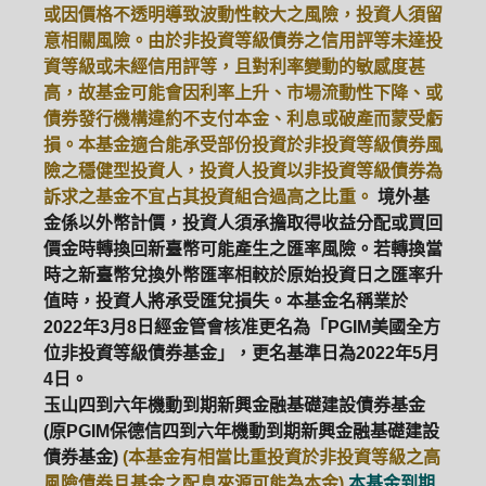
或因價格不透明導致波動性較大之風險，投資人須留
意相關風險。由於非投資等級債券之信用評等未達投
資等級或未經信用評等，且對利率變動的敏感度甚
高，故基金可能會因利率上升、市場流動性下降、或
債券發行機構違約不支付本金、利息或破產而蒙受虧
損。本基金適合能承受部份投資於非投資等級債券風
險之穩健型投資人，投資人投資以非投資等級債券為
訴求之基金不宜占其投資組合過高之比重。
境外基
金係以外幣計價，投資人須承擔取得收益分配或買回
價金時轉換回新臺幣可能產生之匯率風險。若轉換當
時之新臺幣兌換外幣匯率相較於原始投資日之匯率升
值時，投資人將承受匯兌損失。本基金名稱業於
2022年3月8日經金管會核准更名為「PGIM美國全方
位非投資等級債券基金」，更名基準日為2022年5月
4日。
玉山四到六年機動到期新興金融基礎建設債券基金
(原PGIM保德信四到六年機動到期新興金融基礎建設
債券基金)
(本基金有相當比重投資於非投資等級之高
風險債券且基金之配息來源可能為本金)
本基金到期