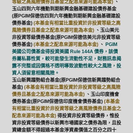
等級之高風險債券且基金之配息來源可能為本金)
、
玉山四到六年機動到期新興金融基礎建設債券基金
(原PGIM保德信四到六年機動到期新興金融基礎建設
債券基金)
(本基金有相當比重投資於非投資等級之高
風險債券且基金之配息來源可能為本金)
、玉山美元
非投資等級債券基金(原PGIM保德信美元非投資等級
債券基金)
(本基金之配息來源可能為本金)
、
PGIM
美國公司債基金得投資美國 Rule 144A 債券，該債
券屬私募性質，較可能發生流動性不足，財務訊息揭
露不完整或因價格不透明導致波動性較大之風險，投
資人須留意相關風險。
玉山新興趨勢組合基金(原PGIM保德信新興趨勢組合
基金)
(本基金有相當比重投資於非投資等級之高風險
債券且基金之配息來源可能為本金)
、玉山印度機會
債券基金(原PGIM保德信印度機會債券基金)
(本基金
有相當比重投資於非投資等級之高風險債券且基金之
配息來源可能為本金)
得投資非投資等級債券，惟投
資非投資等級債券以新興市場國家之債券為限，且投
資總金額不得超過本基金淨資產價值之百分之四十