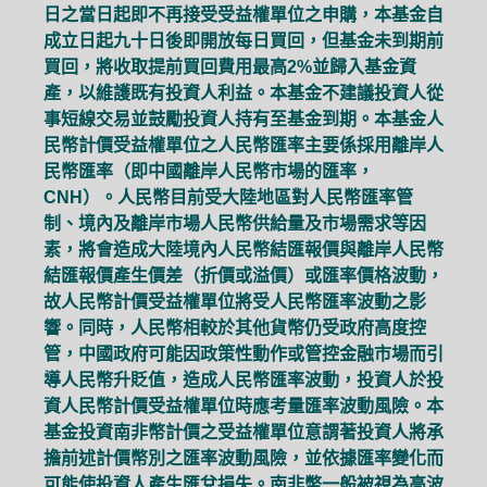
日之當日起即不再接受受益權單位之申購，本基金自
成立日起九十日後即開放每日買回，但基金未到期前
買回，將收取提前買回費用最高2%並歸入基金資
產，以維護既有投資人利益。本基金不建議投資人從
事短線交易並鼓勵投資人持有至基金到期。本基金人
民幣計價受益權單位之人民幣匯率主要係採用離岸人
民幣匯率（即中國離岸人民幣市場的匯率，
CNH）。人民幣目前受大陸地區對人民幣匯率管
制、境內及離岸市場人民幣供給量及市場需求等因
素，將會造成大陸境內人民幣結匯報價與離岸人民幣
結匯報價產生價差（折價或溢價）或匯率價格波動，
故人民幣計價受益權單位將受人民幣匯率波動之影
響。同時，人民幣相較於其他貨幣仍受政府高度控
管，中國政府可能因政策性動作或管控金融市場而引
導人民幣升貶值，造成人民幣匯率波動，投資人於投
資人民幣計價受益權單位時應考量匯率波動風險。本
基金投資南非幣計價之受益權單位意謂著投資人將承
擔前述計價幣別之匯率波動風險，並依據匯率變化而
可能使投資人產生匯兌損失。南非幣一般被視為高波