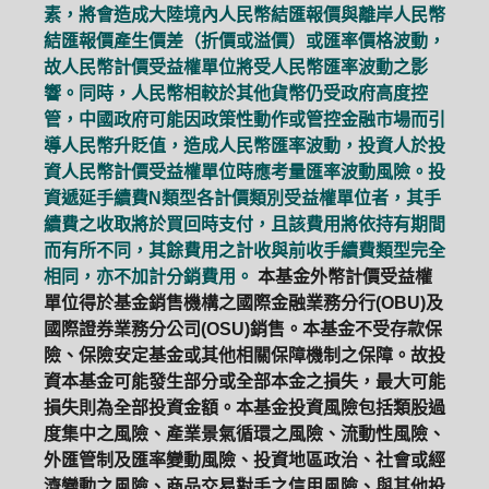
素，將會造成大陸境內人民幣結匯報價與離岸人民幣
結匯報價產生價差（折價或溢價）或匯率價格波動，
故人民幣計價受益權單位將受人民幣匯率波動之影
響。同時，人民幣相較於其他貨幣仍受政府高度控
管，中國政府可能因政策性動作或管控金融市場而引
導人民幣升貶值，造成人民幣匯率波動，投資人於投
資人民幣計價受益權單位時應考量匯率波動風險。投
資遞延手續費N類型各計價類別受益權單位者，其手
續費之收取將於買回時支付，且該費用將依持有期間
而有所不同，其餘費用之計收與前收手續費類型完全
相同，亦不加計分銷費用。
本基金外幣計價受益權
單位得於基金銷售機構之國際金融業務分行(OBU)及
國際證券業務分公司(OSU)銷售。本基金不受存款保
險、保險安定基金或其他相關保障機制之保障。故投
資本基金可能發生部分或全部本金之損失，最大可能
損失則為全部投資金額。本基金投資風險包括類股過
度集中之風險、產業景氣循環之風險、流動性風險、
外匯管制及匯率變動風險、投資地區政治、社會或經
濟變動之風險、商品交易對手之信用風險、與其他投