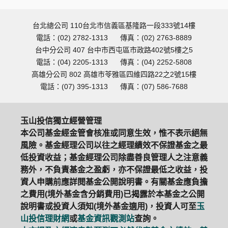
台北總公司 110台北市信義區基隆路一段333號14樓
電話：(02) 2782-1313
傳真：(02) 2763-8889
台中分公司 407 台中市西屯區市政路402號5樓之5
電話：(04) 2205-1313
傳真：(04) 2252-5808
高雄分公司 802 高雄市苓雅區四維四路22之2號15樓
電話：(07) 395-1313
傳真：(07) 586-7688
玉山投信獨立經營管理
本公司基金經金管會核准或同意生效，惟不表示絕無
風險。基金經理公司以往之經理績效不保證基金之最
低投資收益；基金經理公司除盡善良管理人之注意義
務外，不負責基金之盈虧，亦不保證最低之收益，投
資人申購前應詳閱基金公開說明書。有關基金應負擔
之費用(境外基金含分銷費用)已揭露於本基金之公開
說明書或投資人須知(境外基金適用)，投資人可至
玉
山投信理財網
或
基金資訊觀測站
查詢。