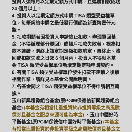
投資人須每月以定期定額方式申購，且連續扣款成功
24 個月以上。
4. 投資人以定期定額方式申購 TISA 類型受益權單
位，每筆契約申購之最低發行價額為新臺幣壹仟元
整。
5. 扣款期間若因投資人申請終止扣款、辦理買回基
金（不得辦理部分買回）或帳戶扣款失敗者，視為扣
款不連續，則終止該定期定額扣款約定，自終止、贖
回或扣款失敗之日起 6 個月內，投資人不得就本基
金 TISA 類型受益權單位新增定期定額申購契約。
6. 有關 TISA 類型受益權單位發生扣款不連續之後續
相關作業，請詳見本基金公開說明書。
7. 各基金間之 TISA 類型受益權單位不得申請相互轉
換。
玉山新興趨勢組合基金(原PGIM保德信新興趨勢組合
基金)
(本基金有相當比重投資於非投資等級之高風險
債券且基金之配息來源可能為本金)
、玉山中國好時
平衡基金(原PGIM保德信中國好時平衡基金)
(本基金
有相當比重投資於非投資等級之高風險債券且基金之