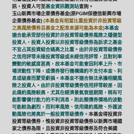
訊，投資人可至
基金資訊觀測站
查詢。
玉山新興市場企業債券基金(原PGIM保德信新興市場
企業債券基金)
(本基金有相當比重投資於非投資等級
之高風險債券且基金之配息來源可能為本金)
本基金
適合能承受部份投資於非投資等級債券風險之穩健型
投資人，投資人投資以非投資等級債券為訴求之基金
不宜占其投資組合過高之比重。由於非投資等級債券
之信用評等未達投資等級或未經信用評等，且對利率
變動的敏感度甚高，故本基金可能會因利率上升、市
場流動性下降，或債券發行機構違約不支付本金、利
息或破產而蒙受虧損。本基金不適合無法承擔相關風
險之投資人。由於非投資等級債券信用評等較差，因
此違約風險較高，尤其在經濟景氣衰退期間，稍有可
能影響償付能力的不利消息，則此類債券價格的波動
可能較為劇烈，而利率風險、信用違約風險、外匯波
動風險也將高於一般投資等級債券。
本基金得投資非
投資等級債券，惟投資非投資等級債券以新興市場國
家之債券為限，且投資非投資等級債券及符合美國