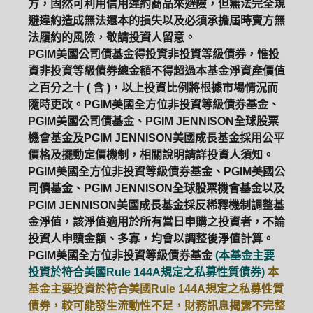
方，固然可利用信用違約商品來避險，但無法完全規
避違約造成無法還本的損失以及必須承擔屆時賣方無
法履約的風險，敬請投資人留意。
PGIM美國公司債基金得投資非投資等級債券，惟投
資非投資等級債券總金額不得超過本基金淨資產價值
之百分之十 ( 含 )，以上投資比例將根據市場情況而
隨時更改。PGIM美國全方位非投資等級債券基金、
PGIM美國公司債基金、PGIM JENNISON全球股票
機會基金及PGIM JENNISON美國成長基金採用公平
價格及擺動定價機制，相關說明請詳投資人須知。
PGIM美國全方位非投資等級債券基金、PGIM美國公
司債基金、PGIM JENNISON全球股票機會基金以及
PGIM JENNISON美國成長基金採反稀釋機制調整基
金淨值，該淨值適用於所有當日申購之投資者，不論
投資人申贖金額、多寡，均會以調整後淨值計算。
PGIM美國全方位非投資等級債券基金
(本基金主要
投資於符合美國Rule 144A規定之私募性質債券)
本
基金主要投資於符合美國Rule 144A規定之私募性質
債券，較可能發生流動性不足，財務訊息揭露不完整