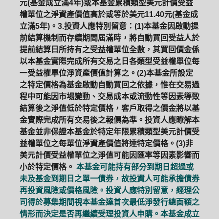
元(基金成立滿4年)或本基金累積類型美元計價受益
權單位之淨資產價值高於或等於美元11.40元(基金成
立滿5年)。3.投資人應特別留意：(1)本基金因啟動提
前結算機制而存續期間屆滿時，將自動買回受益人於
提前結算日所持有之受益權單位全數，其買回價金係
以本基金實際完成所有交易之日各類型受益權單位每
一受益權單位淨資產價值計算之。(2)本基金所設定
之特定價格為基金啟動自動買回之依據，惟在交易過
程中可能因市場變動、交易成本或流動性等因素導致
結算後之淨值低於特定價格，客戶取得之價金將以基
金實際完成所有交易後之報價為準。投資人應瞭解本
基金並非保證本基金於特定年限累積類型美元計價受
益權單位之每單位淨資產價值將達特定價格。(3)非
美元計價受益權單位之淨值可能因匯率等因素影響而
小於特定價格。
本基金可能持有部分到期日超過或
未及基金到期日之單一債券，故投資人可能承擔債券
再投資風險或價格風險。投資人應特別留意，經理公
司得於募集期間視本基金達首次最低淨發行總面額之
情形而決定是否再繼續受理投資人申購。本基金成立