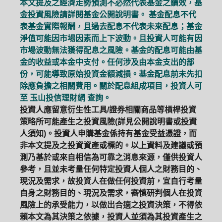
本文提及之經濟走勢預測不必然代表基金之績效，基
金投資風險請詳閱基金公開說明書。 基金配息不代
表基金實際報酬，且過去配息不代表未來配息；基金
淨值可能因市場因素而上下波動。且投資人可能有因
市場波動無法獲得配息之風險。基金的配息可能由基
金的收益或本金中支付。任何涉及由本金支出的部
份，可能導致原始投資金額減損。基金配息前未先扣
除應負擔之相關費用。關於配息組成項目，投資人可
至
玉山投信理財網
查詢。
投資人應留意衍生性工具/證券相關商品等槓桿投資
策略所可能產生之投資風險(詳見公開說明書或投資
人須知)。投資人申購基金係持有基金受益憑證，而
非本文提及之投資資產或標的。以上資料及建議或預
測乃基於或來自相信為可靠之消息來源，僅供投資人
參考，且並未考量任何特定投資人個人之財務目的、
現況及需求，故投資人在做任何投資前，宜自行考量
自身之財務目的、現況及需求，審慎研判個人在投資
風險上的承受能力，以做出合適之投資決策，不得依
賴本文為其決策之依據，投資人並須為其投資產生之