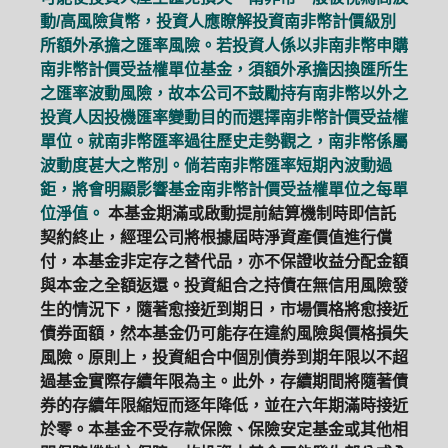
動/高風險貨幣，投資人應瞭解投資南非幣計價級別
所額外承擔之匯率風險。若投資人係以非南非幣申購
南非幣計價受益權單位基金，須額外承擔因換匯所生
之匯率波動風險，故本公司不鼓勵持有南非幣以外之
投資人因投機匯率變動目的而選擇南非幣計價受益權
單位。就南非幣匯率過往歷史走勢觀之，南非幣係屬
波動度甚大之幣別。倘若南非幣匯率短期內波動過
鉅，將會明顯影響基金南非幣計價受益權單位之每單
位淨值。
本基金期滿或啟動提前結算機制時即信託
契約終止，經理公司將根據屆時淨資產價值進行償
付，本基金非定存之替代品，亦不保證收益分配金額
與本金之全額返還。投資組合之持債在無信用風險發
生的情況下，隨著愈接近到期日，市場價格將愈接近
債券面額，然本基金仍可能存在違約風險與價格損失
風險。原則上，投資組合中個別債券到期年限以不超
過基金實際存續年限為主。此外，存續期間將隨著債
券的存續年限縮短而逐年降低，並在六年期滿時接近
於零。本基金不受存款保險、保險安定基金或其他相