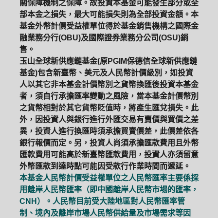
關保障機制之保障。故投資本基金可能發生部分或全
部本金之損失，最大可能損失則為全部投資金額。本
基金外幣計價受益權單位得於基金銷售機構之國際金
融業務分行(OBU)及國際證券業務分公司(OSU)銷
售。
玉山全球新供應鏈基金(原PGIM保德信全球新供應鏈
基金)包含新臺幣、美元及人民幣計價級別，如投資
人以其它非本基金計價幣別之貨幣換匯後投資本基金
者，須自行承擔匯率變動之風險，當本基金計價幣別
之貨幣相對於其它貨幣貶值時，將產生匯兌損失。此
外，因投資人與銀行進行外匯交易有賣價與買價之差
異，投資人進行換匯時須承擔買賣價差，此價差依各
銀行報價而定。另，投資人尚須承擔匯款費用且外幣
匯款費用可能高於新臺幣匯款費用，投資人亦須留意
外幣匯款到達時點可能因受款行作業時間而遞延。
本基金人民幣計價受益權單位之人民幣匯率主要係採
用離岸人民幣匯率（即中國離岸人民幣市場的匯率，
CNH）。人民幣目前受大陸地區對人民幣匯率管
制、境內及離岸市場人民幣供給量及市場需求等因