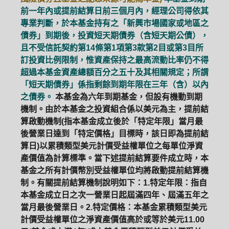
前一年內或提前結算日前三個月內，經理公司得依其
專業判斷，於本基金持有之「新興市場國家或地區之
債券」到期後，投資短天期債券（含短天期公債），
且不受信託契約第14條第1項第3款第2目或第3目所
訂投資比例限制，惟資產保持之最高流動比率仍不得
超過本基金資產總額百分之五十及其相關規定；所謂
「短天期債券」係指剩餘到期年限在三年（含）以內
之債券。
本基金為六年到期基金，但設有機動到期
機制。由於本基金之投資組合係以美元為主，提前結
算啟動機制(指本基金成立後於「特定年限」當月最
後營業日達到「特定價格」目標時，該日即為提前結
算日)以累積類型美元計價受益權單位之每單位淨資
產價值為計算標準。當下述提前結算要件成立時，本
基金之所有計價幣別受益權單位均將啟動提前結算機
制。有關提前結算機制說明如下：1.特定年限：指自
本基金成立日之次一營業日起屆滿四年、屆滿五年之
當月最後營業日。2.特定價格：本基金累積類型美元
計價受益權單位之淨資產價值高於或等於美元11.00