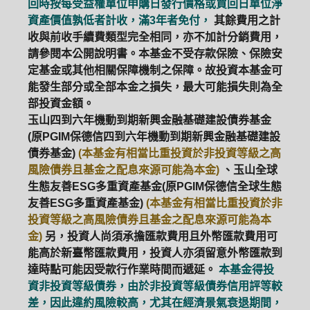
回時按每受益權單位申購日發行價格或買回日單位淨
資產價值孰低者計收，滿3年者免付，
其餘費用之計
ETF
中國好時平衡
壽星優惠
收與前收手續費類型完全相同，亦不加計分銷費用，
請參閱本公開說明書。本基金不受存款保險、保險安
醫療生化
中國品牌
0%手續費
定基金或其他相關保障機制之保障。故投資本基金可
能發生部分或全部本金之損失，最大可能損失則為全
基金申購
策略成長
拉丁美洲
部投資金額。
玉山四到六年機動到期新興金融基礎建設債券基金
大中華
(原PGIM保德信四到六年機動到期新興金融基礎建設
債券基金)
(本基金有相當比重投資於非投資等級之高
風險債券且基金之配息來源可能為本金)
、玉山全球
生態友善ESG多重資產基金(原PGIM保德信全球生態
友善ESG多重資產基金)
(本基金有相當比重投資於非
投資等級之高風險債券且基金之配息來源可能為本
金)
另，投資人尚須承擔匯款費用且外幣匯款費用可
能高於新臺幣匯款費用，投資人亦須留意外幣匯款到
達時點可能因受款行作業時間而遞延。
本基金得投
資非投資等級債券，由於非投資等級債券信用評等較
差，因此違約風險較高，尤其在經濟景氣衰退期間，