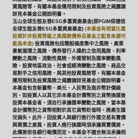
資風險等，有關本基金運用限制及投資風險之揭露請
詳見本基金公開說明書。
玉山全球生態友善ESG多重資產基金(原PGIM保德信
全球生態友善ESG多重資產基金)
(本基金有相當比重
投資於非投資等級之高風險債券且基金之配息來源可
能為本金)
投資風險包括類股過度集中之風險、產業
景氣循環之風險、債券發行人違約之信用風險、利率
變動之風險、流動性風險、外匯管制及匯率變動風
險、投資地區政治、社會或經濟變動之風險、商品交
易對手之信用風險、與其他投資風險等，有關本基金
運用限制及投資風險之揭露請詳見基金公開說明書。
本基金包含新臺幣、美元、人民幣及南非幣計價級
別，如投資人以其它非本基金計價幣別之貨幣換匯後
投資本基金者，須自行承擔匯率變動之風險，當本基
金計價幣別之貨幣相對於其它貨幣貶值時，將產生匯
兌損失。此外，因投資人與銀行進行外匯交易有賣價
與買價之差異，投資人進行換匯時須承擔買賣價差，
此價差依各銀行報價而定。本基金不適合無法承擔相