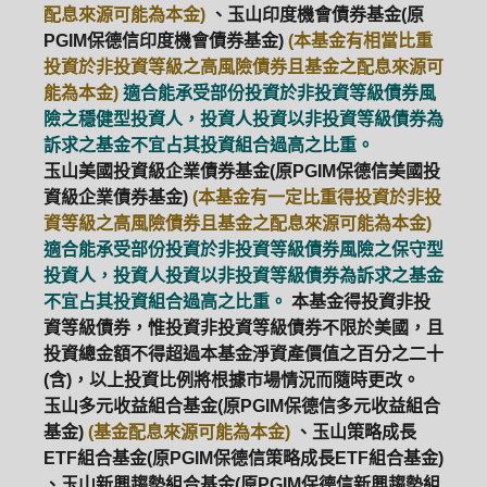
配息來源可能為本金)
、玉山印度機會債券基金(原
PGIM保德信印度機會債券基金)
(本基金有相當比重
投資於非投資等級之高風險債券且基金之配息來源可
能為本金)
適合能承受部份投資於非投資等級債券風
險之穩健型投資人，投資人投資以非投資等級債券為
訴求之基金不宜占其投資組合過高之比重。
玉山美國投資級企業債券基金(原PGIM保德信美國投
資級企業債券基金)
(本基金有一定比重得投資於非投
資等級之高風險債券且基金之配息來源可能為本金)
適合能承受部份投資於非投資等級債券風險之保守型
投資人，投資人投資以非投資等級債券為訴求之基金
不宜占其投資組合過高之比重。
本基金得投資非投
資等級債券，惟投資非投資等級債券不限於美國，且
投資總金額不得超過本基金淨資產價值之百分之二十
(含)，以上投資比例將根據市場情況而隨時更改。
玉山多元收益組合基金(原PGIM保德信多元收益組合
基金)
(基金配息來源可能為本金)
、玉山策略成長
ETF組合基金(原PGIM保德信策略成長ETF組合基金)
、玉山新興趨勢組合基金(原PGIM保德信新興趨勢組