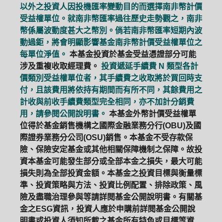
以外之投資人因投機匯率變動目的而選擇南非幣計價
受益權單位。就南非幣匯率過往歷史走勢觀之，南非
幣係屬波動度甚大之幣別。倘若南非幣匯率短期內波
動過鉅，將會明顯影響基金南非幣計價受益權單位之
每單位淨值。
本基金投資於基金受益憑證部分可能
涉及重複收取經理費。
投資遞延手續費 N 類型各計
價類別受益權單位者，其手續費之收取將於買回時支
付，且該費用將依持有期間而有所不同，其餘費用之
計收與前收手續費類型完全相同，亦不加計分銷費
用，請參閱公開說明書。
本基金外幣計價受益權單
位得於基金銷售機構之國際金融業務分行(OBU)及國
際證券業務分公司(OSU)銷售。本基金不受存款保
險、保險安定基金或其他相關保障機制之保障。故投
資本基金可能發生部分或全部本金之損失，最大可能
損失則為全部投資金額。本基金之投資目標與衡量標
準、投資策略與方法、投資比例配置、排除政策、風
險及盡職治理參與等請詳閱基金公開說明書。有關基
金之ESG資訊，投資人應於申購前詳閱基金公開說
明書或投資人須知所載之基金所有特色或目標等資