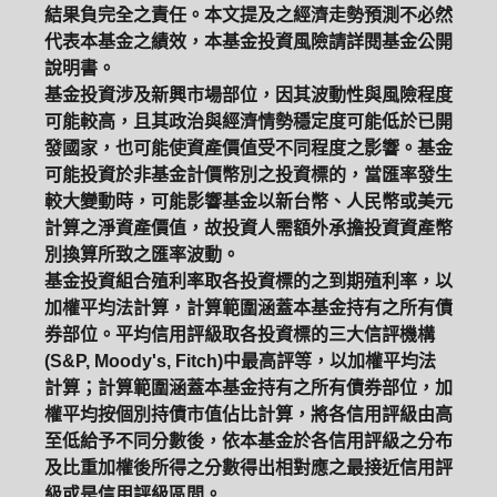
結果負完全之責任。本文提及之經濟走勢預測不必然
代表本基金之績效，本基金投資風險請詳閱基金公開
說明書。
基金投資涉及新興市場部位，因其波動性與風險程度
可能較高，且其政治與經濟情勢穩定度可能低於已開
發國家，也可能使資產價值受不同程度之影響。基金
可能投資於非基金計價幣別之投資標的，當匯率發生
較大變動時，可能影響基金以新台幣、人民幣或美元
計算之淨資產價值，故投資人需額外承擔投資資產幣
別換算所致之匯率波動。
基金投資組合殖利率取各投資標的之到期殖利率，以
加權平均法計算，計算範圍涵蓋本基金持有之所有債
券部位。平均信用評級取各投資標的三大信評機構
(S&P, Moody's, Fitch)中最高評等，以加權平均法
計算；計算範圍涵蓋本基金持有之所有債券部位，加
權平均按個別持債市值佔比計算，將各信用評級由高
至低給予不同分數後，依本基金於各信用評級之分布
及比重加權後所得之分數得出相對應之最接近信用評
級或是信用評級區間。