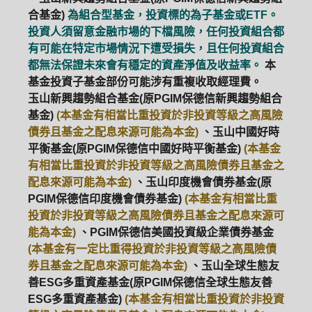
合基金)
為組合型基金，投資標的為子基金或ETF。
投資人須留意金融市場的下檔風險，任何投資組合都
有可能在特定市場情況下遭受損失，且任何投資組合
都無法保證未來會有穩定的資產淨值及收益率。
本
基金投資子基金部份可能涉有重複收取經理費。
玉山新興趨勢組合基金(原PGIM保德信新興趨勢組合
基金)
(本基金有相當比重投資於非投資等級之高風險
債券且基金之配息來源可能為本金)
、玉山中國好時
平衡基金(原PGIM保德信中國好時平衡基金)
(本基金
有相當比重投資於非投資等級之高風險債券且基金之
配息來源可能為本金)
、玉山印度機會債券基金(原
PGIM保德信印度機會債券基金)
(本基金有相當比重
投資於非投資等級之高風險債券且基金之配息來源可
能為本金)
、PGIM保德信美國投資級企業債券基金
(本基金有一定比重得投資於非投資等級之高風險債
券且基金之配息來源可能為本金)
、玉山全球生態友
善ESG多重資產基金(原PGIM保德信全球生態友善
ESG多重資產基金)
(本基金有相當比重投資於非投資