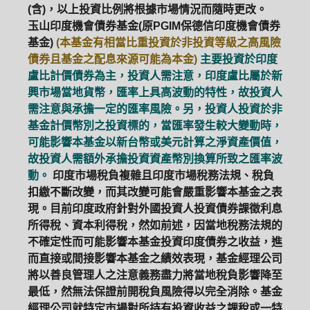
(含)，以上投資比例將根據市場情況而隨時更改。
玉山印度機會債券基金(原PGIM保德信印度機會債券
基金)
(本基金有相當比重投資於非投資等級之高風險
債券且基金之配息來源可能為本金)
主要投資於印度
盧比計價債券為主，投資人需注意，印度盧比屬於新
興市場當地貨幣，匯率上具高波動的特性，故投資人
需注意與承擔一定的匯率風險。另，投資人投資於非
基金計價幣別之投資標的，當匯率發生較大變動時，
可能影響本基金以新台幣或美元計算之淨資產價值，
故投資人需額外承擔投資資產幣別換算所致之匯率波
動。
印度市場稅負複雜且印度市場稅務法規、稅負
扣繳不斷改變，而其改變可能會嚴重影響本基金之表
現。目前印度政府針對外國投資人投資債券課徵利息
所得稅、資本利得稅，然如前述，因當地稅務法規的
不確定性而可能影響本基金投資印度債券之收益，進
而直接或間接影響本基金之績效表現，基金經理公司
將以善良管理人之注意義務盡力將當地稅負影響降至
最低，然無法保證前開稅負風險得以完全消除。基金
經理公司就特定市場對所持有投資收益之課稅或一特