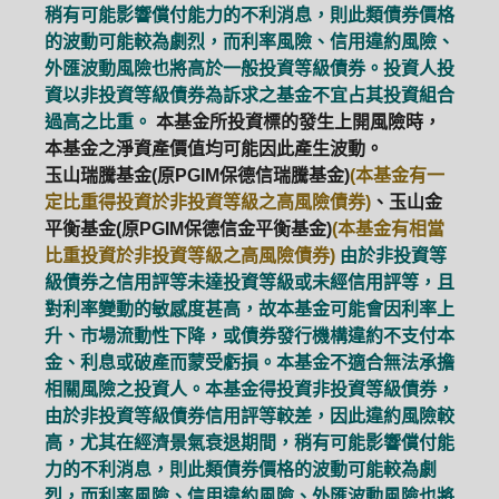
稍有可能影響償付能力的不利消息，則此類債券價格
的波動可能較為劇烈，而利率風險、信用違約風險、
外匯波動風險也將高於一般投資等級債券。投資人投
資以非投資等級債券為訴求之基金不宜占其投資組合
過高之比重。
本基金所投資標的發生上開風險時，
本基金之淨資產價值均可能因此產生波動。
玉山瑞騰基金(原PGIM保德信瑞騰基金)
(本基金有一
定比重得投資於非投資等級之高風險債券)
、玉山金
平衡基金(原PGIM保德信金平衡基金)
(本基金有相當
比重投資於非投資等級之高風險債券)
由於非投資等
級債券之信用評等未達投資等級或未經信用評等，且
對利率變動的敏感度甚高，故本基金可能會因利率上
升、市場流動性下降，或債券發行機構違約不支付本
金、利息或破產而蒙受虧損。本基金不適合無法承擔
相關風險之投資人。本基金得投資非投資等級債券，
由於非投資等級債券信用評等較差，因此違約風險較
高，尤其在經濟景氣衰退期間，稍有可能影響償付能
力的不利消息，則此類債券價格的波動可能較為劇
烈，而利率風險、信用違約風險、外匯波動風險也將