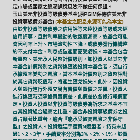
定市場或國家之追溯課稅風險不做任何保證。
玉山美元非投資等級債券基金(原PGIM保德信美元非
投資等級債券基金)
(本基金之配息來源可能為本金)
由於非投資等級債券之信用評等未達投資等級或未經
信用評等，且對利率變動的敏感度甚高，故基金可能
會因利率上升、市場流動性下降，或債券發行機構違
約不支付本金、利息或破產而蒙受虧損。本基金包含
新臺幣、美元及人民幣計價級別，如投資人以其它非
本基金計價幣別之貨幣換匯後投資本基金者，須自行
承擔匯率變動之風險，當本基金計價幣別之貨幣相對
於其它貨幣貶值時，將產生匯兌損失。此外，因投資
人與銀行進行外匯交易有賣價與買價之差異，投資人
進行換匯時須承擔買賣價差，此價差依各銀行報價而
定。投資人投資以非投資等級債券為訴求之基金不宜
占其投資組合過高之比重。基金非投資等級債券之投
資占顯著比重者，適合『能承受較高風險之非保守
PGIM系列基金
168循環投資
型』之投資人。投資遞延手續費N類型者，持有未超
過1、2、3年，手續費率分別為3%、2%、1%，於買
定期(不)定額
高成長基金
月配息