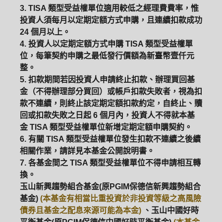
3. TISA 類型受益權單位適用較低之經理費費率，惟
投資人須每月以定期定額方式申購，且連續扣款成功
ETF
中國好時平衡
壽星優惠
24 個月以上。
4. 投資人以定期定額方式申購 TISA 類型受益權單
醫療生化
中國品牌
0%手續費
位，每筆契約申購之最低發行價額為新臺幣壹仟元
整。
基金申購
策略成長
拉丁美洲
5. 扣款期間若因投資人申請終止扣款、辦理買回基
金（不得辦理部分買回）或帳戶扣款失敗者，視為扣
大中華
款不連續，則終止該定期定額扣款約定，自終止、贖
回或扣款失敗之日起 6 個月內，投資人不得就本基
金 TISA 類型受益權單位新增定期定額申購契約。
6. 有關 TISA 類型受益權單位發生扣款不連續之後續
相關作業，請詳見本基金公開說明書。
7. 各基金間之 TISA 類型受益權單位不得申請相互轉
換。
玉山新興趨勢組合基金(原PGIM保德信新興趨勢組合
基金)
(本基金有相當比重投資於非投資等級之高風險
債券且基金之配息來源可能為本金)
、玉山中國好時