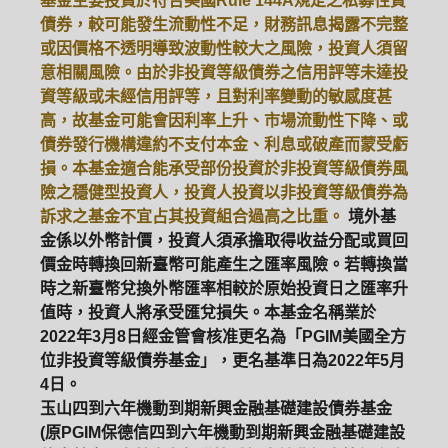
基金主要投資於符合美國Rule 144A規定之私募性質
債券，較可能發生流動性不足，財務訊息揭露不完整
或因價格不透明導致波動性較大之風險，投資人須留
意相關風險。由於非投資等級債券之信用評等未達投
資等級或未經信用評等，且對利率變動的敏感度甚
高，故基金可能會因利率上升、市場流動性下降、或
債券發行機構違約不支付本金、利息或破產而蒙受虧
損。本基金適合能承受部份投資於非投資等級債券風
險之穩健型投資人，投資人投資以非投資等級債券為
訴求之基金不宜占其投資組合過高之比重。
境外基
金係以外幣計價，投資人須承擔取得收益分配或買回
價金時轉換回新臺幣可能產生之匯率風險。若轉換當
時之新臺幣兌換外幣匯率相較於原始投資日之匯率升
值時，投資人將承受匯兌損失。本基金名稱業於
2022年3月8日經金管會核准更名為「PGIM美國全方
位非投資等級債券基金」，更名基準日為2022年5月
4日。
玉山四到六年機動到期新興金融基礎建設債券基金
(原PGIM保德信四到六年機動到期新興金融基礎建設