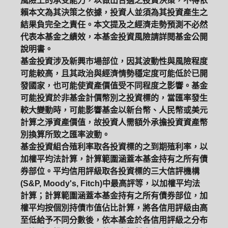
風險上的承受能力，以做出合適之投資決策，不得依
賴本文為其決策之依據，投資人並須為其投資產生之
結果負完全之責任。本文提及之經濟走勢預測不必然
代表本基金之績效，本基金投資風險請詳閱基金公開
說明書。
基金投資涉及新興市場部位，因其波動性與風險程度
可能較高，且其政治與經濟情勢穩定度可能低於已開
發國家，也可能使資產價值受不同程度之影響。基金
可能投資於非基金計價幣別之投資標的，當匯率發生
較大變動時，可能影響基金以新台幣、人民幣或美元
計算之淨資產價值，故投資人需額外承擔投資資產幣
別換算所致之匯率波動。
基金投資組合殖利率取各投資標的之到期殖利率，以
加權平均法計算，計算範圍涵蓋本基金持有之所有債
券部位。平均信用評級取各投資標的三大信評機構
(S&P, Moody's, Fitch)中最高評等，以加權平均法
計算；計算範圍涵蓋本基金持有之所有債券部位，加
權平均按個別持債市值佔比計算，將各信用評級由高
至低給予不同分數後，依本基金於各信用評級之分布