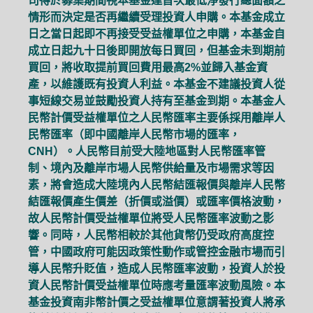
司得於募集期間視本基金達首次最低淨發行總面額之
情形而決定是否再繼續受理投資人申購。本基金成立
日之當日起即不再接受受益權單位之申購，本基金自
成立日起九十日後即開放每日買回，但基金未到期前
買回，將收取提前買回費用最高2%並歸入基金資
產，以維護既有投資人利益。本基金不建議投資人從
事短線交易並鼓勵投資人持有至基金到期。本基金人
民幣計價受益權單位之人民幣匯率主要係採用離岸人
民幣匯率（即中國離岸人民幣市場的匯率，
CNH）。人民幣目前受大陸地區對人民幣匯率管
制、境內及離岸市場人民幣供給量及市場需求等因
素，將會造成大陸境內人民幣結匯報價與離岸人民幣
結匯報價產生價差（折價或溢價）或匯率價格波動，
故人民幣計價受益權單位將受人民幣匯率波動之影
響。同時，人民幣相較於其他貨幣仍受政府高度控
管，中國政府可能因政策性動作或管控金融市場而引
導人民幣升貶值，造成人民幣匯率波動，投資人於投
資人民幣計價受益權單位時應考量匯率波動風險。本
基金投資南非幣計價之受益權單位意謂著投資人將承