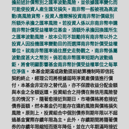
擔前述計價幣別之匯率波動風險，並依據匯率變化而
可能使投資人產生匯兌損失。南非幣一般被視為高波
動/高風險貨幣，投資人應瞭解投資南非幣計價級別
所額外承擔之匯率風險。若投資人係以非南非幣申購
南非幣計價受益權單位基金，須額外承擔因換匯所生
之匯率波動風險，故本公司不鼓勵持有南非幣以外之
投資人因投機匯率變動目的而選擇南非幣計價受益權
單位。就南非幣匯率過往歷史走勢觀之，南非幣係屬
波動度甚大之幣別。倘若南非幣匯率短期內波動過
鉅，將會明顯影響基金南非幣計價受益權單位之每單
位淨值。
本基金期滿或啟動提前結算機制時即信託
契約終止，經理公司將根據屆時淨資產價值進行償
付，本基金非定存之替代品，亦不保證收益分配金額
與本金之全額返還。投資組合之持債在無信用風險發
生的情況下，隨著愈接近到期日，市場價格將愈接近
債券面額，然本基金仍可能存在違約風險與價格損失
風險。原則上，投資組合中個別債券到期年限以不超
過基金實際存續年限為主。此外，存續期間將隨著債
券的存續年限縮短而逐年降低，並在六年期滿時接近