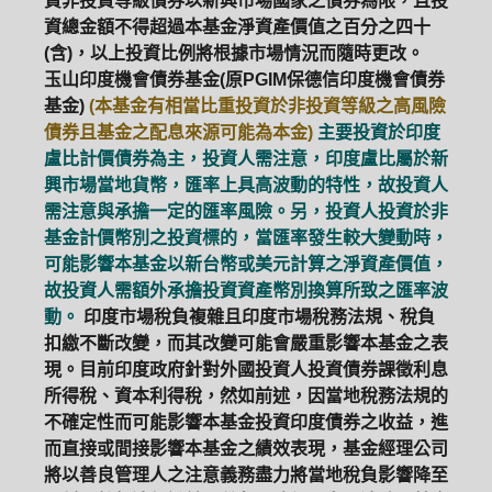
資非投資等級債券以新興市場國家之債券為限，且投
資總金額不得超過本基金淨資產價值之百分之四十
(含)，以上投資比例將根據市場情況而隨時更改。
玉山印度機會債券基金(原PGIM保德信印度機會債券
基金)
(本基金有相當比重投資於非投資等級之高風險
債券且基金之配息來源可能為本金)
主要投資於印度
盧比計價債券為主，投資人需注意，印度盧比屬於新
興市場當地貨幣，匯率上具高波動的特性，故投資人
需注意與承擔一定的匯率風險。另，投資人投資於非
基金計價幣別之投資標的，當匯率發生較大變動時，
可能影響本基金以新台幣或美元計算之淨資產價值，
故投資人需額外承擔投資資產幣別換算所致之匯率波
動。
印度市場稅負複雜且印度市場稅務法規、稅負
扣繳不斷改變，而其改變可能會嚴重影響本基金之表
現。目前印度政府針對外國投資人投資債券課徵利息
所得稅、資本利得稅，然如前述，因當地稅務法規的
不確定性而可能影響本基金投資印度債券之收益，進
而直接或間接影響本基金之績效表現，基金經理公司
將以善良管理人之注意義務盡力將當地稅負影響降至