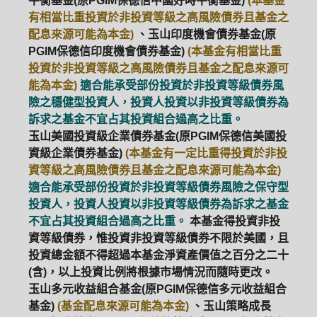
平衡基金(原PGIM保德信中國好時平衡基金)
(本基金
有相當比重投資於非投資等級之高風險債券且基金之
配息來源可能為本金)
、玉山印度機會債券基金(原
PGIM保德信印度機會債券基金)
(本基金有相當比重
投資於非投資等級之高風險債券且基金之配息來源可
能為本金)
適合能承受部份投資於非投資等級債券風
險之穩健型投資人，投資人投資以非投資等級債券為
訴求之基金不宜占其投資組合過高之比重。
玉山美國投資級企業債券基金(原PGIM保德信美國投
資級企業債券基金)
(本基金有一定比重得投資於非投
資等級之高風險債券且基金之配息來源可能為本金)
適合能承受部份投資於非投資等級債券風險之保守型
投資人，投資人投資以非投資等級債券為訴求之基金
不宜占其投資組合過高之比重。
本基金得投資非投
資等級債券，惟投資非投資等級債券不限於美國，且
投資總金額不得超過本基金淨資產價值之百分之二十
(含)，以上投資比例將根據市場情況而隨時更改。
玉山多元收益組合基金(原PGIM保德信多元收益組合
基金)
(基金配息來源可能為本金)
、玉山策略成長