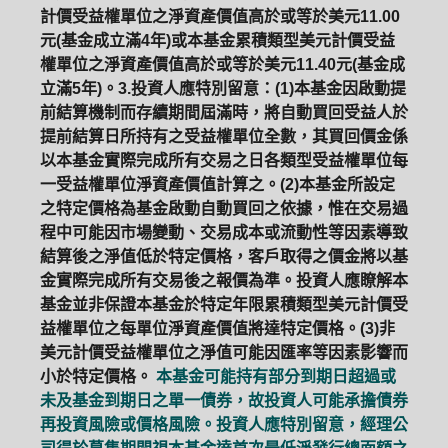
計價受益權單位之淨資產價值高於或等於美元11.00
元(基金成立滿4年)或本基金累積類型美元計價受益
權單位之淨資產價值高於或等於美元11.40元(基金成
立滿5年)。3.投資人應特別留意：(1)本基金因啟動提
前結算機制而存續期間屆滿時，將自動買回受益人於
提前結算日所持有之受益權單位全數，其買回價金係
以本基金實際完成所有交易之日各類型受益權單位每
一受益權單位淨資產價值計算之。(2)本基金所設定
之特定價格為基金啟動自動買回之依據，惟在交易過
程中可能因市場變動、交易成本或流動性等因素導致
結算後之淨值低於特定價格，客戶取得之價金將以基
金實際完成所有交易後之報價為準。投資人應瞭解本
基金並非保證本基金於特定年限累積類型美元計價受
益權單位之每單位淨資產價值將達特定價格。(3)非
美元計價受益權單位之淨值可能因匯率等因素影響而
小於特定價格。
本基金可能持有部分到期日超過或
未及基金到期日之單一債券，故投資人可能承擔債券
再投資風險或價格風險。投資人應特別留意，經理公