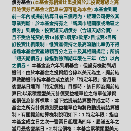
債券基金)
(本基金有相當比重投資於非投資等級之高
風險債券且基金之配息來源可能為本金)
本基金到期
前一年內或提前結算日前三個月內，經理公司得依其
專業判斷，於本基金持有之「新興市場國家或地區之
債券」到期後，投資短天期債券（含短天期公債），
且不受信託契約第14條第1項第3款第2目或第3目所
訂投資比例限制，惟資產保持之最高流動比率仍不得
超過本基金資產總額百分之五十及其相關規定；所謂
「短天期債券」係指剩餘到期年限在三年（含）以內
之債券。
本基金為六年到期基金，但設有機動到期
機制。由於本基金之投資組合係以美元為主，提前結
算啟動機制(指本基金成立後於「特定年限」當月最
後營業日達到「特定價格」目標時，該日即為提前結
算日)以累積類型美元計價受益權單位之每單位淨資
產價值為計算標準。當下述提前結算要件成立時，本
基金之所有計價幣別受益權單位均將啟動提前結算機
制。有關提前結算機制說明如下：1.特定年限：指自
本基金成立日之次一營業日起屆滿四年、屆滿五年之
當月最後營業日。2.特定價格：本基金累積類型美元