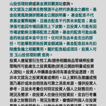
山投信理財網
或
基金資訊觀測站
查詢。
本文提及之經濟走勢預測不必然代表基金之績效，基
金投資風險請詳閱基金公開說明書。 基金配息不代
表基金實際報酬，且過去配息不代表未來配息；基金
淨值可能因市場因素而上下波動。且投資人可能有因
市場波動無法獲得配息之風險。基金的配息可能由基
金的收益或本金中支付。任何涉及由本金支出的部
份，可能導致原始投資金額減損。基金配息前未先扣
除應負擔之相關費用。關於配息組成項目，投資人可
至
玉山投信理財網
查詢。
投資人應留意衍生性工具/證券相關商品等槓桿投資
策略所可能產生之投資風險(詳見公開說明書或投資
人須知)。投資人申購基金係持有基金受益憑證，而
非本文提及之投資資產或標的。以上資料及建議或預
測乃基於或來自相信為可靠之消息來源，僅供投資人
參考，且並未考量任何特定投資人個人之財務目的、
現況及需求，故投資人在做任何投資前，宜自行考量
自身之財務目的、現況及需求，審慎研判個人在投資