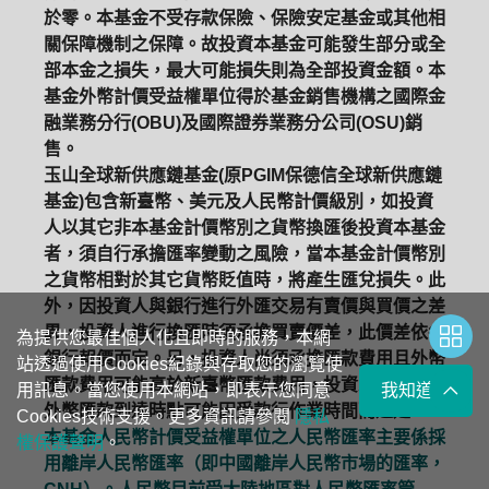
於零。本基金不受存款保險、保險安定基金或其他相
關保障機制之保障。故投資本基金可能發生部分或全
部本金之損失，最大可能損失則為全部投資金額。本
基金外幣計價受益權單位得於基金銷售機構之國際金
融業務分行(OBU)及國際證券業務分公司(OSU)銷
售。
玉山全球新供應鏈基金(原PGIM保德信全球新供應鏈
基金)包含新臺幣、美元及人民幣計價級別，如投資
人以其它非本基金計價幣別之貨幣換匯後投資本基金
者，須自行承擔匯率變動之風險，當本基金計價幣別
之貨幣相對於其它貨幣貶值時，將產生匯兌損失。此
外，因投資人與銀行進行外匯交易有賣價與買價之差
異，投資人進行換匯時須承擔買賣價差，此價差依各
為提供您最佳個人化且即時的服務，本網
銀行報價而定。另，投資人尚須承擔匯款費用且外幣
站透過使用Cookies紀錄與存取您的瀏覽使
匯款費用可能高於新臺幣匯款費用，投資人亦須留意
用訊息。當您使用本網站，即表示您同意
我知道了
外幣匯款到達時點可能因受款行作業時間而遞延。
Cookies技術支援。更多資訊請參閱
隱私
本基金人民幣計價受益權單位之人民幣匯率主要係採
權保護聲明
。
用離岸人民幣匯率（即中國離岸人民幣市場的匯率，