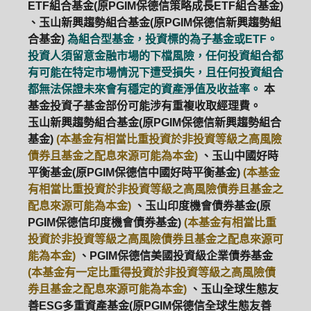
ETF組合基金(原PGIM保德信策略成長ETF組合基金)
、玉山新興趨勢組合基金(原PGIM保德信新興趨勢組
合基金)
為組合型基金，投資標的為子基金或ETF。
投資人須留意金融市場的下檔風險，任何投資組合都
有可能在特定市場情況下遭受損失，且任何投資組合
都無法保證未來會有穩定的資產淨值及收益率。
本
基金投資子基金部份可能涉有重複收取經理費。
玉山新興趨勢組合基金(原PGIM保德信新興趨勢組合
基金)
(本基金有相當比重投資於非投資等級之高風險
債券且基金之配息來源可能為本金)
、玉山中國好時
平衡基金(原PGIM保德信中國好時平衡基金)
(本基金
有相當比重投資於非投資等級之高風險債券且基金之
配息來源可能為本金)
、玉山印度機會債券基金(原
PGIM保德信印度機會債券基金)
(本基金有相當比重
投資於非投資等級之高風險債券且基金之配息來源可
能為本金)
、PGIM保德信美國投資級企業債券基金
(本基金有一定比重得投資於非投資等級之高風險債
券且基金之配息來源可能為本金)
、玉山全球生態友
善ESG多重資產基金(原PGIM保德信全球生態友善