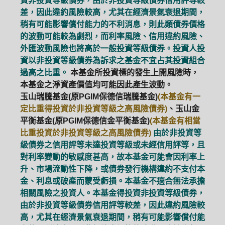
資非投資等級債券，由於非投資等級債券信用評等較
差，因此違約風險較高，尤其在經濟景氣衰退期間，
稍有可能影響償付能力的不利消息，則此類債券價格
的波動可能較為劇烈，而利率風險、信用違約風險、
外匯波動風險也將高於一般投資等級債券。投資人投
資以非投資等級債券為訴求之基金不宜占其投資組合
過高之比重。
本基金所投資標的發生上開風險時，
本基金之淨資產價值均可能因此產生波動。
玉山瑞騰基金(原PGIM保德信瑞騰基金)
(本基金有一
定比重得投資於非投資等級之高風險債券)
、玉山金
平衡基金(原PGIM保德信金平衡基金)
(本基金有相當
比重投資於非投資等級之高風險債券)
由於非投資等
級債券之信用評等未達投資等級或未經信用評等，且
對利率變動的敏感度甚高，故本基金可能會因利率上
升、市場流動性下降，或債券發行機構違約不支付本
金、利息或破產而蒙受虧損。本基金不適合無法承擔
相關風險之投資人。本基金得投資非投資等級債券，
由於非投資等級債券信用評等較差，因此違約風險較
高，尤其在經濟景氣衰退期間，稍有可能影響償付能