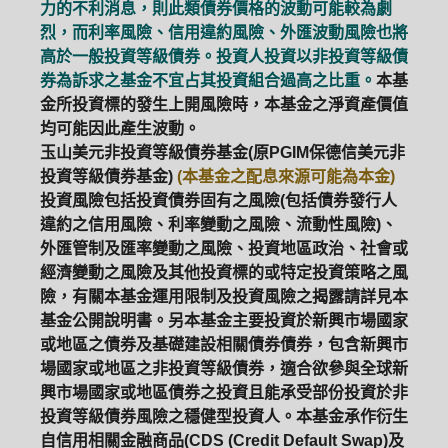
力的不利消息，則此類債券價格的波動可能較為劇
烈，而利率風險、信用違約風險、外匯波動風險也將
高於一般投資等級債券。投資人投資以非投資等級債
券為訴求之基金不宜占其投資組合過高之比重。
本基
金所投資標的發生上開風險時，本基金之淨資產價值
均可能因此產生波動。
玉山美元非投資等級債券基金(原PGIM保德信美元非
投資等級債券基金)
(本基金之配息來源可能為本金)
投資風險包括投資債券固有之風險(包括債券發行人
違約之信用風險、利率變動之風險、流動性風險)、
外匯管制及匯率變動之風險、投資地區政治、社會或
經濟變動之風險及其他投資標的或特定投資策略之風
險，有關本基金運用限制及投資風險之揭露請詳見本
基金公開說明書。另本基金主要投資於新興市場國家
或地區之債券及基礎建設相關債券債券，包含新興市
場國家或地區之非投資等級債券，適合欲參與全球新
興市場國家或地區債券之投資且能承受部份投資於非
投資等級債券風險之穩健型投資人。本基金承作衍生
自信用相關金融商品(CDS (Credit Default Swap)及