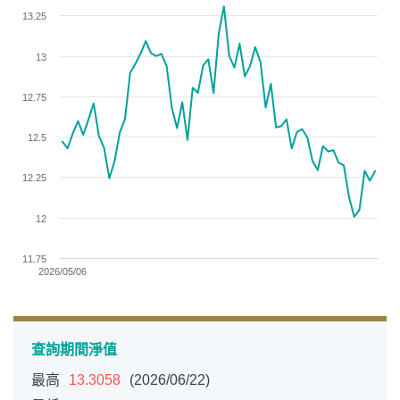
View as data table, Chart
13.25
The chart has 1 X axis displaying categories.
The chart has 1 Y axis displaying values. Data ranges from 1
13
12.75
12.5
12.25
12
11.75
2026/05/06
End of interactive chart.
查詢期間淨值
最高
13.3058
(2026/06/22)