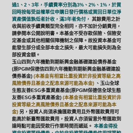
過1、2、3年，手續費率分別為3%、2%、1%，於買
回時按每受益權單位申購日發行價格或買回日單位淨
資產價值孰低者計收，滿3年者免付，
其餘費用之計
收與前收手續費類型完全相同，亦不加計分銷費用，
請參閱本公開說明書。本基金不受存款保險、保險安
定基金或其他相關保障機制之保障。故投資本基金可
能發生部分或全部本金之損失，最大可能損失則為全
部投資金額。
玉山四到六年機動到期新興金融基礎建設債券基金
(原PGIM保德信四到六年機動到期新興金融基礎建設
債券基金)
(本基金有相當比重投資於非投資等級之高
風險債券且基金之配息來源可能為本金)
、玉山全球
生態友善ESG多重資產基金(原PGIM保德信全球生態
友善ESG多重資產基金)
(本基金有相當比重投資於非
投資等級之高風險債券且基金之配息來源可能為本
金)
另，投資人尚須承擔匯款費用且外幣匯款費用可
能高於新臺幣匯款費用，投資人亦須留意外幣匯款到
達時點可能因受款行作業時間而遞延。
本基金得投