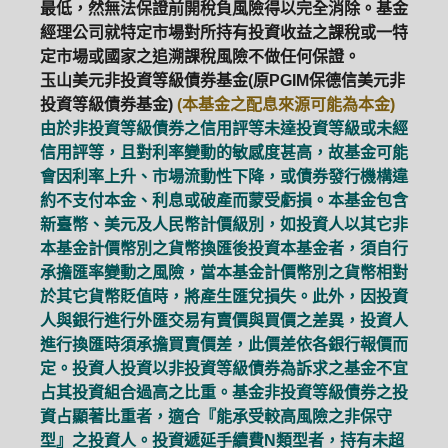
最低，然無法保證前開稅負風險得以完全消除。基金
經理公司就特定市場對所持有投資收益之課稅或一特
定市場或國家之追溯課稅風險不做任何保證。
玉山美元非投資等級債券基金(原PGIM保德信美元非
投資等級債券基金)
(本基金之配息來源可能為本金)
由於非投資等級債券之信用評等未達投資等級或未經
信用評等，且對利率變動的敏感度甚高，故基金可能
會因利率上升、市場流動性下降，或債券發行機構違
約不支付本金、利息或破產而蒙受虧損。本基金包含
新臺幣、美元及人民幣計價級別，如投資人以其它非
本基金計價幣別之貨幣換匯後投資本基金者，須自行
承擔匯率變動之風險，當本基金計價幣別之貨幣相對
於其它貨幣貶值時，將產生匯兌損失。此外，因投資
人與銀行進行外匯交易有賣價與買價之差異，投資人
進行換匯時須承擔買賣價差，此價差依各銀行報價而
定。投資人投資以非投資等級債券為訴求之基金不宜
占其投資組合過高之比重。基金非投資等級債券之投
資占顯著比重者，適合『能承受較高風險之非保守
型』之投資人。投資遞延手續費N類型者，持有未超