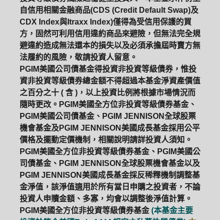
自信用相關金融商品(CDS (Credit Default Swap)及
CDX Index與Itraxx Index)僅得為受信用保護的買
方，固然可利用信用違約商品來避險，但無法完全規
避違約造成無法還本的損失以及必須承擔屆時賣方無
法履約的風險，敬請投資人留意。
PGIM美國公司債基金得投資非投資等級債券，惟投
資非投資等級債券總金額不得超過本基金淨資產價值
之百分之十 ( 含 )，以上投資比例將根據市場情況而
隨時更改。PGIM美國全方位非投資等級債券基金、
PGIM美國公司債基金、PGIM JENNISON全球股票
機會基金及PGIM JENNISON美國成長基金採用公平
價格及擺動定價機制，相關說明請詳投資人須知。
PGIM美國全方位非投資等級債券基金、PGIM美國公
司債基金、PGIM JENNISON全球股票機會基金以及
PGIM JENNISON美國成長基金採反稀釋機制調整基
金淨值，該淨值適用於所有當日申購之投資者，不論
投資人申贖金額、多寡，均會以調整後淨值計算。
PGIM美國全方位非投資等級債券基金
(本基金主要