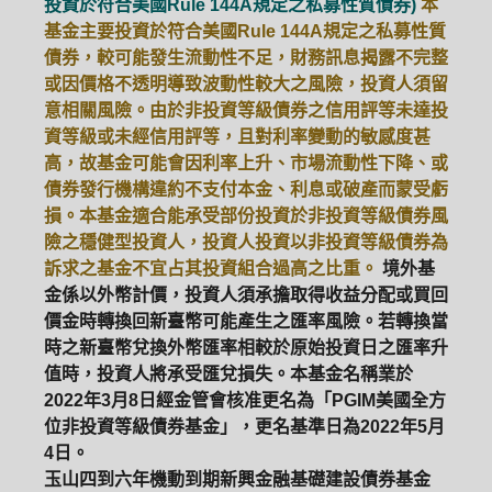
投資於符合美國Rule 144A規定之私募性質債券)
本
基金主要投資於符合美國Rule 144A規定之私募性質
債券，較可能發生流動性不足，財務訊息揭露不完整
或因價格不透明導致波動性較大之風險，投資人須留
意相關風險。由於非投資等級債券之信用評等未達投
資等級或未經信用評等，且對利率變動的敏感度甚
高，故基金可能會因利率上升、市場流動性下降、或
債券發行機構違約不支付本金、利息或破產而蒙受虧
損。本基金適合能承受部份投資於非投資等級債券風
險之穩健型投資人，投資人投資以非投資等級債券為
訴求之基金不宜占其投資組合過高之比重。
境外基
金係以外幣計價，投資人須承擔取得收益分配或買回
價金時轉換回新臺幣可能產生之匯率風險。若轉換當
時之新臺幣兌換外幣匯率相較於原始投資日之匯率升
值時，投資人將承受匯兌損失。本基金名稱業於
2022年3月8日經金管會核准更名為「PGIM美國全方
位非投資等級債券基金」，更名基準日為2022年5月
4日。
玉山四到六年機動到期新興金融基礎建設債券基金