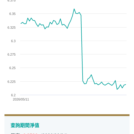
6.375
Line chart with 62 data points.
View as data table, Chart
6.35
The chart has 1 X axis displaying categories.
The chart has 1 Y axis displaying values. Data ranges from 6.
6.325
6.3
6.275
6.25
6.225
6.2
2026/05/11
End of interactive chart.
查詢期間淨值