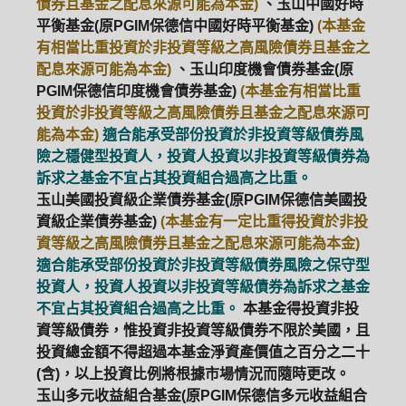
債券且基金之配息來源可能為本金)
、玉山中國好時
平衡基金(原PGIM保德信中國好時平衡基金)
(本基金
有相當比重投資於非投資等級之高風險債券且基金之
配息來源可能為本金)
、玉山印度機會債券基金(原
PGIM保德信印度機會債券基金)
(本基金有相當比重
投資於非投資等級之高風險債券且基金之配息來源可
能為本金)
適合能承受部份投資於非投資等級債券風
險之穩健型投資人，投資人投資以非投資等級債券為
訴求之基金不宜占其投資組合過高之比重。
玉山美國投資級企業債券基金(原PGIM保德信美國投
資級企業債券基金)
(本基金有一定比重得投資於非投
資等級之高風險債券且基金之配息來源可能為本金)
適合能承受部份投資於非投資等級債券風險之保守型
投資人，投資人投資以非投資等級債券為訴求之基金
不宜占其投資組合過高之比重。
本基金得投資非投
資等級債券，惟投資非投資等級債券不限於美國，且
投資總金額不得超過本基金淨資產價值之百分之二十
(含)，以上投資比例將根據市場情況而隨時更改。
玉山多元收益組合基金(原PGIM保德信多元收益組合