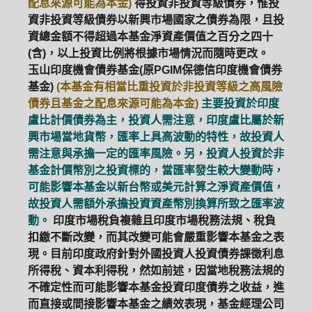
配息來源可能為本金)
得投資非投資等級債券，惟投
資非投資等級債券以新興市場國家之債券為限，且投
資總金額不得超過本基金淨資產價值之百分之四十
(含)，以上投資比例將根據市場情況而隨時更改。
玉山印度機會債券基金(原PGIM保德信印度機會債券
基金)
(本基金有相當比重投資於非投資等級之高風險
債券且基金之配息來源可能為本金)
主要投資於印度
盧比計價債券為主，投資人需注意，印度盧比屬於新
興市場當地貨幣，匯率上具高波動的特性，故投資人
需注意與承擔一定的匯率風險。另，投資人投資於非
基金計價幣別之投資標的，當匯率發生較大變動時，
可能影響本基金以新台幣或美元計算之淨資產價值，
故投資人需額外承擔投資資產幣別換算所致之匯率波
動。
印度市場稅負複雜且印度市場稅務法規、稅負
扣繳不斷改變，而其改變可能會嚴重影響本基金之表
現。目前印度政府針對外國投資人投資債券課徵利息
所得稅、資本利得稅，然如前述，因當地稅務法規的
不確定性而可能影響本基金投資印度債券之收益，進
而直接或間接影響本基金之績效表現，基金經理公司