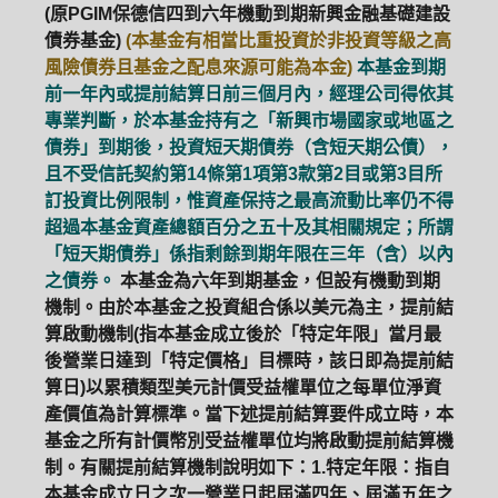
(原PGIM保德信四到六年機動到期新興金融基礎建設
債券基金)
(本基金有相當比重投資於非投資等級之高
風險債券且基金之配息來源可能為本金)
本基金到期
前一年內或提前結算日前三個月內，經理公司得依其
專業判斷，於本基金持有之「新興市場國家或地區之
債券」到期後，投資短天期債券（含短天期公債），
且不受信託契約第14條第1項第3款第2目或第3目所
訂投資比例限制，惟資產保持之最高流動比率仍不得
超過本基金資產總額百分之五十及其相關規定；所謂
「短天期債券」係指剩餘到期年限在三年（含）以內
之債券。
本基金為六年到期基金，但設有機動到期
機制。由於本基金之投資組合係以美元為主，提前結
算啟動機制(指本基金成立後於「特定年限」當月最
後營業日達到「特定價格」目標時，該日即為提前結
算日)以累積類型美元計價受益權單位之每單位淨資
產價值為計算標準。當下述提前結算要件成立時，本
基金之所有計價幣別受益權單位均將啟動提前結算機
制。有關提前結算機制說明如下：1.特定年限：指自
本基金成立日之次一營業日起屆滿四年、屆滿五年之