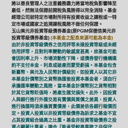
將以善良管理人之注意義務盡力將當地稅負影響降至
最低，然無法保證前開稅負風險得以完全消除。基金
經理公司就特定市場對所持有投資收益之課稅或一特
定市場或國家之追溯課稅風險不做任何保證。
玉山美元非投資等級債券基金(原PGIM保德信美元非
投資等級債券基金)
(本基金之配息來源可能為本金)
由於非投資等級債券之信用評等未達投資等級或未經
信用評等，且對利率變動的敏感度甚高，故基金可能
會因利率上升、市場流動性下降，或債券發行機構違
約不支付本金、利息或破產而蒙受虧損。本基金包含
新臺幣、美元及人民幣計價級別，如投資人以其它非
本基金計價幣別之貨幣換匯後投資本基金者，須自行
承擔匯率變動之風險，當本基金計價幣別之貨幣相對
於其它貨幣貶值時，將產生匯兌損失。此外，因投資
人與銀行進行外匯交易有賣價與買價之差異，投資人
進行換匯時須承擔買賣價差，此價差依各銀行報價而
定。投資人投資以非投資等級債券為訴求之基金不宜
占其投資組合過高之比重。基金非投資等級債券之投
資占顯著比重者，適合『能承受較高風險之非保守