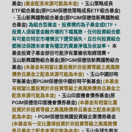
基金)
(基金配息來源可能為本金)
、玉山策略成長
ETF組合基金(原PGIM保德信策略成長ETF組合基金)
、玉山新興趨勢組合基金(原PGIM保德信新興趨勢組
合基金)
為組合型基金，投資標的為子基金或ETF。
投資人須留意金融市場的下檔風險，任何投資組合都
有可能在特定市場情況下遭受損失，且任何投資組合
都無法保證未來會有穩定的資產淨值及收益率。
本
基金投資子基金部份可能涉有重複收取經理費。
玉山新興趨勢組合基金(原PGIM保德信新興趨勢組合
基金)
(本基金有相當比重投資於非投資等級之高風險
債券且基金之配息來源可能為本金)
、玉山中國好時
平衡基金(原PGIM保德信中國好時平衡基金)
(本基金
有相當比重投資於非投資等級之高風險債券且基金之
配息來源可能為本金)
、玉山印度機會債券基金(原
PGIM保德信印度機會債券基金)
(本基金有相當比重
投資於非投資等級之高風險債券且基金之配息來源可
能為本金)
、PGIM保德信美國投資級企業債券基金
(本基金有一定比重得投資於非投資等級之高風險債
券且基金之配息來源可能為本金)
、玉山全球生態友