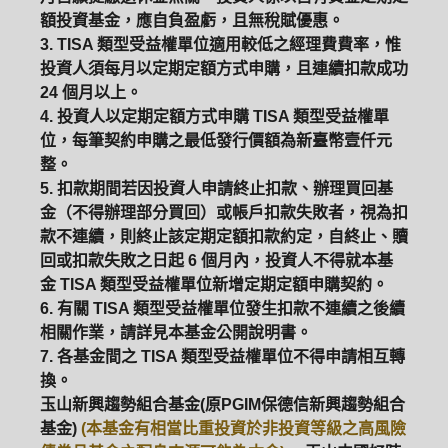
額投資基金，應自負盈虧，且無稅賦優惠。
ETF
中國好時平衡
壽星優惠
3. TISA 類型受益權單位適用較低之經理費費率，惟
投資人須每月以定期定額方式申購，且連續扣款成功
醫療生化
中國品牌
0%手續費
24 個月以上。
4. 投資人以定期定額方式申購 TISA 類型受益權單
基金申購
策略成長
拉丁美洲
位，每筆契約申購之最低發行價額為新臺幣壹仟元
整。
大中華
5. 扣款期間若因投資人申請終止扣款、辦理買回基
金（不得辦理部分買回）或帳戶扣款失敗者，視為扣
款不連續，則終止該定期定額扣款約定，自終止、贖
回或扣款失敗之日起 6 個月內，投資人不得就本基
金 TISA 類型受益權單位新增定期定額申購契約。
6. 有關 TISA 類型受益權單位發生扣款不連續之後續
相關作業，請詳見本基金公開說明書。
7. 各基金間之 TISA 類型受益權單位不得申請相互轉
換。
玉山新興趨勢組合基金(原PGIM保德信新興趨勢組合
基金)
(本基金有相當比重投資於非投資等級之高風險