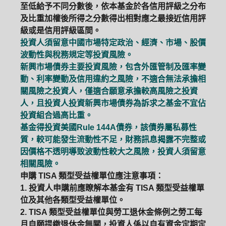
至低給予不同分數後，依本基金於各信用評級之分布
及比重加權後所得之分數得出相對應之最接近信用評
級或是信用評級區間。
投資人須留意中國市場特定政治、經濟、市場、股價
波動性與稅務規定等投資風險。
新興市場債券主要投資風險，包含外匯管制及匯率變
動、利率變動及信用違約之風險，不適合無法承擔相
關風險之投資人，僅適合願意承擔較高風險之投資
人，且投資人投資新興市場債券為訴求之基金不宜佔
投資組合過高比重。
基金得投資美國Rule 144A債券，該債券屬私募性
質，較可能發生流動性不足，財務訊息揭露不完整或
因價格不透明導致波動性較大之風險，投資人須留意
相關風險。
申購 TISA 類型受益權單位應注意事項：
1. 投資人申購前應瞭解本基金有 TISA 類型受益權單
PGIM系列基金
168循環投資
位及其他各類型受益權單位。
2. TISA 類型受益權單位與勞工退休金條例之勞工每
定期(不)定額
高成長基金
月配息
月自願提繳退休金無關，投資人係以自有資金定期定