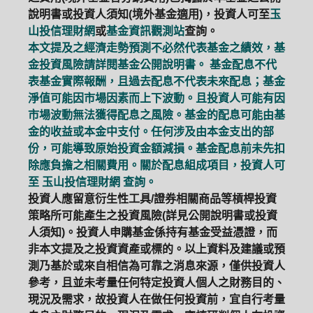
說明書或投資人須知(境外基金適用)，投資人可至
玉
山投信理財網
或
基金資訊觀測站
查詢。
本文提及之經濟走勢預測不必然代表基金之績效，基
金投資風險請詳閱基金公開說明書。 基金配息不代
表基金實際報酬，且過去配息不代表未來配息；基金
淨值可能因市場因素而上下波動。且投資人可能有因
市場波動無法獲得配息之風險。基金的配息可能由基
金的收益或本金中支付。任何涉及由本金支出的部
份，可能導致原始投資金額減損。基金配息前未先扣
除應負擔之相關費用。關於配息組成項目，投資人可
至
玉山投信理財網
查詢。
投資人應留意衍生性工具/證券相關商品等槓桿投資
策略所可能產生之投資風險(詳見公開說明書或投資
人須知)。投資人申購基金係持有基金受益憑證，而
非本文提及之投資資產或標的。以上資料及建議或預
測乃基於或來自相信為可靠之消息來源，僅供投資人
參考，且並未考量任何特定投資人個人之財務目的、
現況及需求，故投資人在做任何投資前，宜自行考量