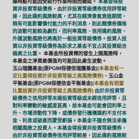
達時點可能因受款行作業時間而遞延。
本基金得投
資非投資等級債券，由於非投資等級債券信用評等較
差，因此違約風險較高，尤其在經濟景氣衰退期間，
稍有可能影響償付能力的不利消息，則此類債券價格
的波動可能較為劇烈，而利率風險、信用違約風險、
外匯波動風險也將高於一般投資等級債券。投資人投
資以非投資等級債券為訴求之基金不宜占其投資組合
過高之比重。
本基金所投資標的發生上開風險時，
本基金之淨資產價值均可能因此產生波動。
玉山瑞騰基金(原PGIM保德信瑞騰基金)
(本基金有一
定比重得投資於非投資等級之高風險債券)
、玉山金
平衡基金(原PGIM保德信金平衡基金)
(本基金有相當
比重投資於非投資等級之高風險債券)
由於非投資等
級債券之信用評等未達投資等級或未經信用評等，且
對利率變動的敏感度甚高，故本基金可能會因利率上
升、市場流動性下降，或債券發行機構違約不支付本
金、利息或破產而蒙受虧損。本基金不適合無法承擔
相關風險之投資人。本基金得投資非投資等級債券，
由於非投資等級債券信用評等較差，因此違約風險較