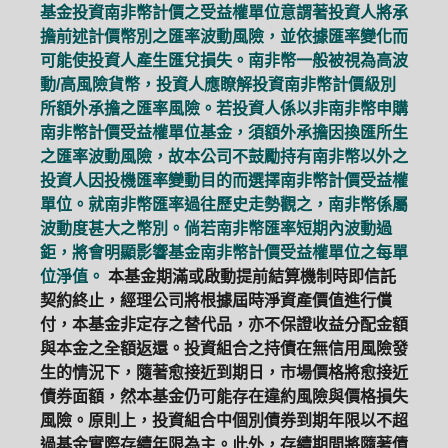
基金投資南非幣計價之受益權單位意謂著投資人將承
擔前述計價幣別之匯率波動風險，並依據匯率變化而
可能使投資人產生匯兌損失。南非幣一般被視為高波
動/高風險貨幣，投資人應瞭解投資南非幣計價級別
所額外承擔之匯率風險。若投資人係以非南非幣申購
南非幣計價受益權單位基金，須額外承擔因換匯所生
之匯率波動風險，故本公司不鼓勵持有南非幣以外之
投資人因投機匯率變動目的而選擇南非幣計價受益權
單位。就南非幣匯率過往歷史走勢觀之，南非幣係屬
波動度甚大之幣別。倘若南非幣匯率短期內波動過
鉅，將會明顯影響基金南非幣計價受益權單位之每單
位淨值。
本基金期滿或啟動提前結算機制時即信託
契約終止，經理公司將根據屆時淨資產價值進行償
付，本基金非定存之替代品，亦不保證收益分配金額
與本金之全額返還。投資組合之持債在無信用風險發
生的情況下，隨著愈接近到期日，市場價格將愈接近
債券面額，然本基金仍可能存在違約風險與價格損失
風險。原則上，投資組合中個別債券到期年限以不超
過基金實際存續年限為主。此外，存續期間將隨著債