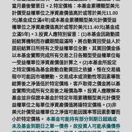
當月最後營業日。2.特定價格：本基金累積類型美元
計價受益權單位之淨資產價值高於或等於美元11.00
元(基金成立滿4年)或本基金累積類型美元計價受益
權單位之淨資產價值高於或等於美元11.40元(基金成
立滿5年)。3.投資人應特別留意：(1)本基金因啟動提
前結算機制而存續期間屆滿時，將自動買回受益人於
提前結算日所持有之受益權單位全數，其買回價金係
以本基金實際完成所有交易之日各類型受益權單位每
一受益權單位淨資產價值計算之。(2)本基金所設定
之特定價格為基金啟動自動買回之依據，惟在交易過
程中可能因市場變動、交易成本或流動性等因素導致
結算後之淨值低於特定價格，客戶取得之價金將以基
金實際完成所有交易後之報價為準。投資人應瞭解本
基金並非保證本基金於特定年限累積類型美元計價受
益權單位之每單位淨資產價值將達特定價格。(3)非
美元計價受益權單位之淨值可能因匯率等因素影響而
小於特定價格。
本基金可能持有部分到期日超過或
未及基金到期日之單一債券，故投資人可能承擔債券