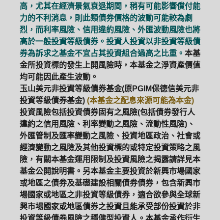
高，尤其在經濟景氣衰退期間，稍有可能影響償付能
力的不利消息，則此類債券價格的波動可能較為劇
烈，而利率風險、信用違約風險、外匯波動風險也將
高於一般投資等級債券。投資人投資以非投資等級債
券為訴求之基金不宜占其投資組合過高之比重。
本基
金所投資標的發生上開風險時，本基金之淨資產價值
均可能因此產生波動。
玉山美元非投資等級債券基金(原PGIM保德信美元非
投資等級債券基金)
(本基金之配息來源可能為本金)
投資風險包括投資債券固有之風險(包括債券發行人
違約之信用風險、利率變動之風險、流動性風險)、
外匯管制及匯率變動之風險、投資地區政治、社會或
經濟變動之風險及其他投資標的或特定投資策略之風
險，有關本基金運用限制及投資風險之揭露請詳見本
基金公開說明書。另本基金主要投資於新興市場國家
或地區之債券及基礎建設相關債券債券，包含新興市
場國家或地區之非投資等級債券，適合欲參與全球新
興市場國家或地區債券之投資且能承受部份投資於非
投資等級債券風險之穩健型投資人。本基金承作衍生