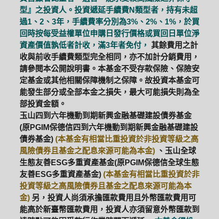
型』之投資人。投資遞延手續費N類型者，持有未超
過1、2、3年，手續費率分別為3%、2%、1%，於買
回時按每受益權單位申購日發行價格或買回日單位淨
資產價值孰低者計收，滿3年者免付，
其餘費用之計
收與前收手續費類型完全相同，亦不加計分銷費用，
請參閱本公開說明書。本基金不受存款保險、保險安
定基金或其他相關保障機制之保障。故投資本基金可
能發生部分或全部本金之損失，最大可能損失則為全
部投資金額。
玉山四到六年機動到期新興金融基礎建設債券基金
(原PGIM保德信四到六年機動到期新興金融基礎建設
債券基金)
(本基金有相當比重投資於非投資等級之高
風險債券且基金之配息來源可能為本金)
、玉山全球
生態友善ESG多重資產基金(原PGIM保德信全球生態
友善ESG多重資產基金)
(本基金有相當比重投資於非
投資等級之高風險債券且基金之配息來源可能為本
金)
另，投資人尚須承擔匯款費用且外幣匯款費用可
能高於新臺幣匯款費用，投資人亦須留意外幣匯款到