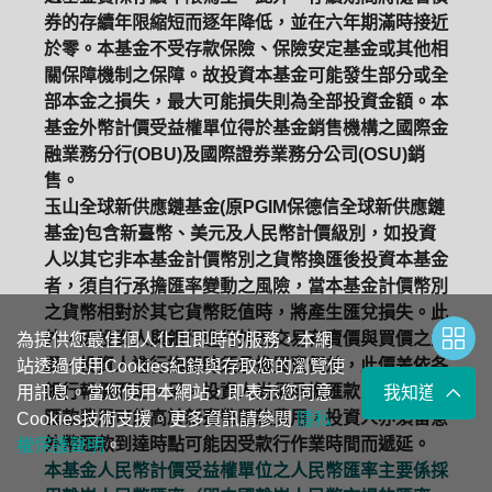
券的存續年限縮短而逐年降低，並在六年期滿時接近
於零。本基金不受存款保險、保險安定基金或其他相
關保障機制之保障。故投資本基金可能發生部分或全
部本金之損失，最大可能損失則為全部投資金額。本
基金外幣計價受益權單位得於基金銷售機構之國際金
融業務分行(OBU)及國際證券業務分公司(OSU)銷
售。
玉山全球新供應鏈基金(原PGIM保德信全球新供應鏈
基金)包含新臺幣、美元及人民幣計價級別，如投資
人以其它非本基金計價幣別之貨幣換匯後投資本基金
者，須自行承擔匯率變動之風險，當本基金計價幣別
之貨幣相對於其它貨幣貶值時，將產生匯兌損失。此
外，因投資人與銀行進行外匯交易有賣價與買價之差
為提供您最佳個人化且即時的服務，本網
異，投資人進行換匯時須承擔買賣價差，此價差依各
站透過使用Cookies紀錄與存取您的瀏覽使
銀行報價而定。另，投資人尚須承擔匯款費用且外幣
用訊息。當您使用本網站，即表示您同意
我知道了
匯款費用可能高於新臺幣匯款費用，投資人亦須留意
Cookies技術支援。更多資訊請參閱
隱私
外幣匯款到達時點可能因受款行作業時間而遞延。
權保護聲明
。
本基金人民幣計價受益權單位之人民幣匯率主要係採