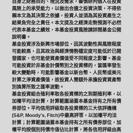
自身之財務目的、現況及需求，審慎研判個人在投資
風險上的承受能力，以做出合適之投資決策，不得依
賴本文為其決策之依據，投資人並須為其投資產生之
結果負完全之責任。本文提及之經濟走勢預測不必然
代表本基金之績效，本基金投資風險請詳閱基金公開
說明書。
基金投資涉及新興市場部位，因其波動性與風險程度
可能較高，且其政治與經濟情勢穩定度可能低於已開
發國家，也可能使資產價值受不同程度之影響。基金
可能投資於非基金計價幣別之投資標的，當匯率發生
較大變動時，可能影響基金以新台幣、人民幣或美元
計算之淨資產價值，故投資人需額外承擔投資資產幣
別換算所致之匯率波動。
基金投資組合殖利率取各投資標的之到期殖利率，以
加權平均法計算，計算範圍涵蓋本基金持有之所有債
券部位。平均信用評級取各投資標的三大信評機構
(S&P, Moody's, Fitch)中最高評等，以加權平均法
計算；計算範圍涵蓋本基金持有之所有債券部位，加
權平均按個別持債市值佔比計算，將各信用評級由高