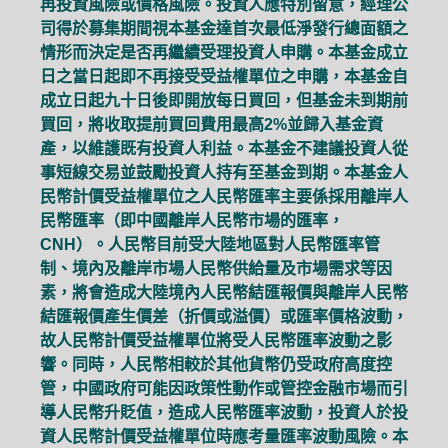
再投資風險或價格風險。投資人應特別留意，經理公
司得於募集期間視本基金達首次最低淨發行總面額之
情形而決定是否再繼續受理投資人申購。本基金成立
日之當日起即不再接受受益權單位之申購，本基金自
成立日起九十日後即開放每日買回，但基金未到期前
買回，將收取提前買回費用最高2%並歸入基金資
產，以維護既有投資人利益。本基金不建議投資人從
事短線交易並鼓勵投資人持有至基金到期。本基金人
民幣計價受益權單位之人民幣匯率主要係採用離岸人
民幣匯率（即中國離岸人民幣市場的匯率，
CNH）。人民幣目前受大陸地區對人民幣匯率管
制、境內及離岸市場人民幣供給量及市場需求等因
素，將會造成大陸境內人民幣結匯報價與離岸人民幣
結匯報價產生價差（折價或溢價）或匯率價格波動，
故人民幣計價受益權單位將受人民幣匯率波動之影
響。同時，人民幣相較於其他貨幣仍受政府高度控
管，中國政府可能因政策性動作或管控金融市場而引
導人民幣升貶值，造成人民幣匯率波動，投資人於投
資人民幣計價受益權單位時應考量匯率波動風險。本