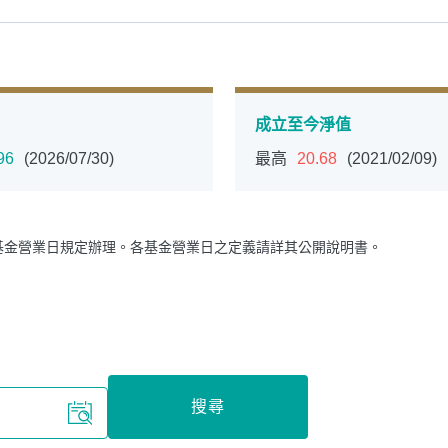
成立至今淨值
96
(2026/07/30)
最高
20.68
(2021/02/09)
循環投資
定期(不)定額
高成長基金
月配息
基金營業日規定辦理。各基金營業日之定義請詳其公開說明書。
中國品牌
0%手續費
基金申購
策略成長
搜尋