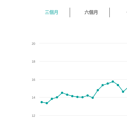
三個月
六個月
Chart
20
Line chart with 61 data points.
View as data table, Chart
The chart has 1 X axis displaying categories.
18
The chart has 1 Y axis displaying values. Data r
16
14
12