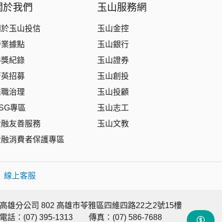
關於我們
玉山服務網
關於玉山投信
玉山金控
營業據點
玉山銀行
得獎紀錄
玉山證券
菁英招募
玉山創投
盡職治理
玉山投顧
SG專區
玉山志工
金融友善服務
玉山文教
金融消費者保護專區
|
線上客服
高雄分公司 802 高雄市苓雅區四維四路22之2號15樓
電話：(07) 395-1313
傳真：(07) 586-7688