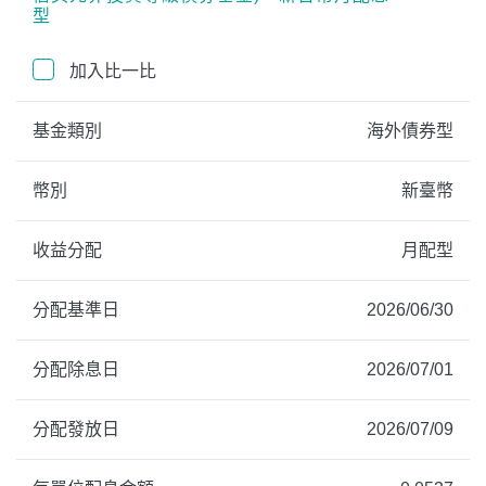
型
ETF
中國好時平衡
壽星優惠
加入比一比
醫療生化
中國品牌
0%手續費
基金類別
海外債券型
基金申購
策略成長
拉丁美洲
幣別
新臺幣
大中華
收益分配
月配型
分配基準日
2026/06/30
分配除息日
2026/07/01
分配發放日
2026/07/09