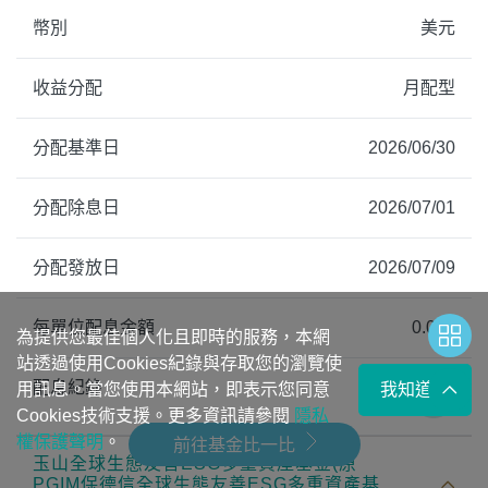
幣別
美元
收益分配
月配型
分配基準日
2026/06/30
分配除息日
2026/07/01
分配發放日
2026/07/09
每單位配息金額
0.047
為提供您最佳個人化且即時的服務，本網
站透過使用Cookies紀錄與存取您的瀏覽使
配息紀錄
用訊息。當您使用本網站，即表示您同意
我知道了
Cookies技術支援。更多資訊請參閱
隱私
權保護聲明
。
前往基金比一比
玉山全球生態友善ESG多重資產基金(原
PGIM保德信全球生態友善ESG多重資產基