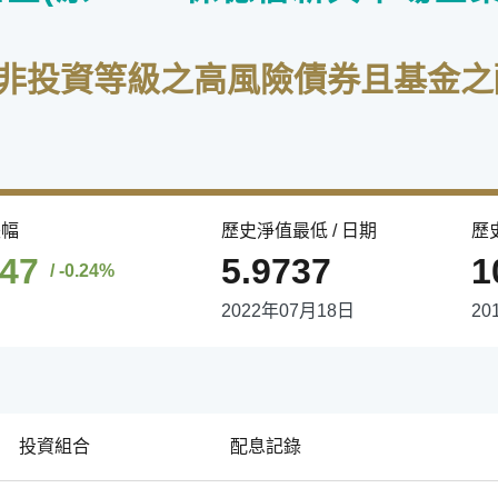
於非投資等級之高風險債券且基金之
跌幅
歷史淨值最低 / 日期
歷
147
5.9737
1
/ -0.24%
2022年07月18日
20
投資組合
配息記錄