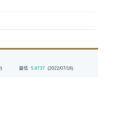
)
最低
5.9737
(2022/07/18)
ETF
中國好時平衡
拉丁美洲
大中華