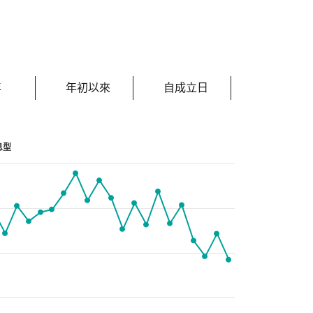
年
年初以來
自成立日
息型