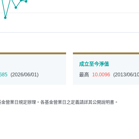
成立至今淨值
685
(2026/06/01)
最高
10.0096
(2013/06/10
循環投資
定期(不)定額
高成長基金
月配息
中國品牌
0%手續費
基金申購
策略成長
基金營業日規定辦理。各基金營業日之定義請詳其公開說明書。