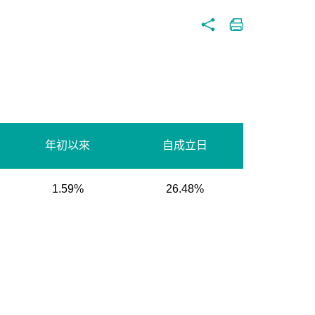
年初以來
自成立日
1.59%
26.48%