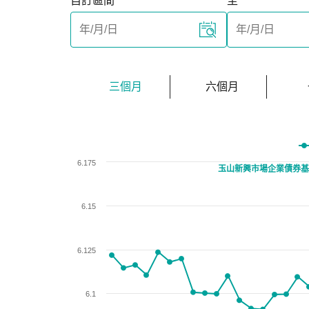
自訂區間
至
三個月
六個月
Chart
6.175
玉山新興市場企業債券基
Line chart with 64 data points.
View as data table, Chart
The chart has 1 X axis displaying categories.
6.15
The chart has 1 Y axis displaying values. Data r
6.125
6.1