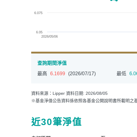
6.075
6.05
2026/05/06
End of interactive chart.
查詢期間淨值
最高
6.1699
(2026/07/17)
最低
6.0
PGIM系列基金
168
壽星優惠
醫療生化
資料來源：Lipper 資料日期: 2026/08/05
※基金淨值公告資料係依照各基金公開說明書所載明之
近30筆淨值