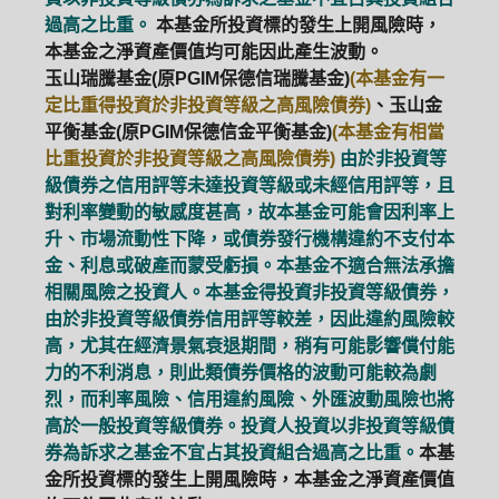
過高之比重。
本基金所投資標的發生上開風險時，
本基金之淨資產價值均可能因此產生波動。
玉山瑞騰基金(原PGIM保德信瑞騰基金)
(本基金有一
定比重得投資於非投資等級之高風險債券)
、玉山金
平衡基金(原PGIM保德信金平衡基金)
(本基金有相當
比重投資於非投資等級之高風險債券)
由於非投資等
級債券之信用評等未達投資等級或未經信用評等，且
對利率變動的敏感度甚高，故本基金可能會因利率上
升、市場流動性下降，或債券發行機構違約不支付本
金、利息或破產而蒙受虧損。本基金不適合無法承擔
相關風險之投資人。本基金得投資非投資等級債券，
由於非投資等級債券信用評等較差，因此違約風險較
高，尤其在經濟景氣衰退期間，稍有可能影響償付能
力的不利消息，則此類債券價格的波動可能較為劇
烈，而利率風險、信用違約風險、外匯波動風險也將
高於一般投資等級債券。投資人投資以非投資等級債
券為訴求之基金不宜占其投資組合過高之比重。
本基
金所投資標的發生上開風險時，本基金之淨資產價值