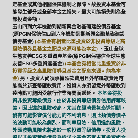
定基金或其他相關保障機制之保障。故投資本基金可
能發生部分或全部本金之損失，最大可能損失則為全
部投資金額。
玉山四到六年機動到期新興金融基礎建設債券基金
(原PGIM保德信四到六年機動到期新興金融基礎建設
債券基金)
(本基金有相當比重投資於非投資等級之高
風險債券且基金之配息來源可能為本金)
、玉山全球
生態友善ESG多重資產基金(原PGIM保德信全球生態
友善ESG多重資產基金)
(本基金有相當比重投資於非
投資等級之高風險債券且基金之配息來源可能為本
金)
另，投資人尚須承擔匯款費用且外幣匯款費用可
能高於新臺幣匯款費用，投資人亦須留意外幣匯款到
達時點可能因受款行作業時間而遞延。
本基金得投
資非投資等級債券，由於非投資等級債券信用評等較
差，因此違約風險較高，尤其在經濟景氣衰退期間，
稍有可能影響償付能力的不利消息，則此類債券價格
的波動可能較為劇烈，而利率風險、信用違約風險、
外匯波動風險也將高於一般投資等級債券。投資人投
資以非投資等級債券為訴求之基金不宜占其投資組合