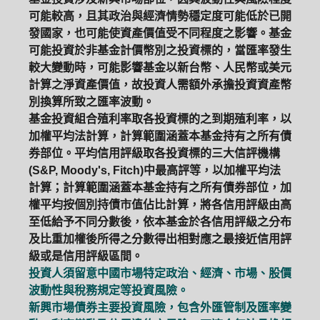
可能較高，且其政治與經濟情勢穩定度可能低於已開
發國家，也可能使資產價值受不同程度之影響。基金
可能投資於非基金計價幣別之投資標的，當匯率發生
較大變動時，可能影響基金以新台幣、人民幣或美元
計算之淨資產價值，故投資人需額外承擔投資資產幣
別換算所致之匯率波動。
基金投資組合殖利率取各投資標的之到期殖利率，以
加權平均法計算，計算範圍涵蓋本基金持有之所有債
券部位。平均信用評級取各投資標的三大信評機構
(S&P, Moody's, Fitch)中最高評等，以加權平均法
計算；計算範圍涵蓋本基金持有之所有債券部位，加
權平均按個別持債市值佔比計算，將各信用評級由高
至低給予不同分數後，依本基金於各信用評級之分布
及比重加權後所得之分數得出相對應之最接近信用評
級或是信用評級區間。
投資人須留意中國市場特定政治、經濟、市場、股價
波動性與稅務規定等投資風險。
新興市場債券主要投資風險，包含外匯管制及匯率變