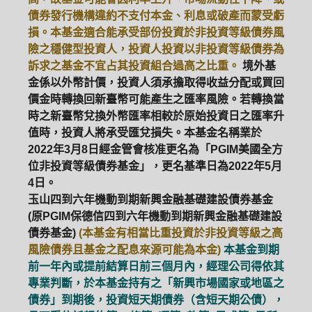
債券發行機構違約不支付本金、利息或破產而蒙受虧
損。本基金適合能承受部份投資於非投資等級債券風
險之穩健型投資人，投資人投資以非投資等級債券為
訴求之基金不宜占其投資組合過高之比重。
境外基
金係以外幣計價，投資人須承擔取得收益分配或買回
價金時轉換回新臺幣可能產生之匯率風險。若轉換當
時之新臺幣兌換外幣匯率相較於原始投資日之匯率升
值時，投資人將承受匯兌損失。本基金名稱業於
2022年3月8日經金管會核准更名為「PGIM美國全方
位非投資等級債券基金」，更名基準日為2022年5月
4日。
玉山四到六年機動到期新興金融基礎建設債券基金
(原PGIM保德信四到六年機動到期新興金融基礎建設
債券基金)
(本基金有相當比重投資於非投資等級之高
風險債券且基金之配息來源可能為本金)
本基金到期
前一年內或提前結算日前三個月內，經理公司得依其
專業判斷，於本基金持有之「新興市場國家或地區之
債券」到期後，投資短天期債券（含短天期公債），