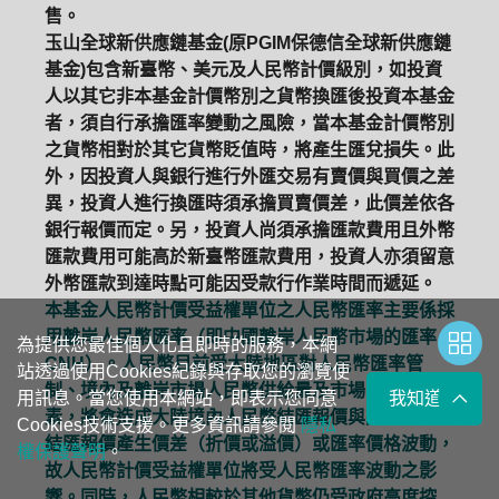
售。
玉山全球新供應鏈基金(原PGIM保德信全球新供應鏈
基金)包含新臺幣、美元及人民幣計價級別，如投資
人以其它非本基金計價幣別之貨幣換匯後投資本基金
者，須自行承擔匯率變動之風險，當本基金計價幣別
之貨幣相對於其它貨幣貶值時，將產生匯兌損失。此
外，因投資人與銀行進行外匯交易有賣價與買價之差
異，投資人進行換匯時須承擔買賣價差，此價差依各
銀行報價而定。另，投資人尚須承擔匯款費用且外幣
匯款費用可能高於新臺幣匯款費用，投資人亦須留意
外幣匯款到達時點可能因受款行作業時間而遞延。
本基金人民幣計價受益權單位之人民幣匯率主要係採
用離岸人民幣匯率（即中國離岸人民幣市場的匯率，
為提供您最佳個人化且即時的服務，本網
CNH）。人民幣目前受大陸地區對人民幣匯率管
站透過使用Cookies紀錄與存取您的瀏覽使
制、境內及離岸市場人民幣供給量及市場需求等因
用訊息。當您使用本網站，即表示您同意
我知道了
素，將會造成大陸境內人民幣結匯報價與離岸人民幣
Cookies技術支援。更多資訊請參閱
隱私
結匯報價產生價差（折價或溢價）或匯率價格波動，
權保護聲明
。
故人民幣計價受益權單位將受人民幣匯率波動之影
響。同時，人民幣相較於其他貨幣仍受政府高度控