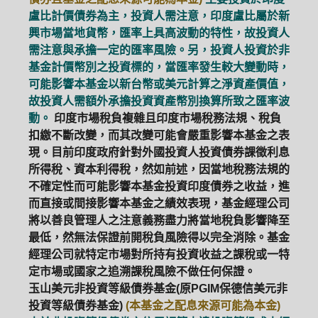
盧比計價債券為主，投資人需注意，印度盧比屬於新
興市場當地貨幣，匯率上具高波動的特性，故投資人
需注意與承擔一定的匯率風險。另，投資人投資於非
基金計價幣別之投資標的，當匯率發生較大變動時，
可能影響本基金以新台幣或美元計算之淨資產價值，
故投資人需額外承擔投資資產幣別換算所致之匯率波
動。
印度市場稅負複雜且印度市場稅務法規、稅負
扣繳不斷改變，而其改變可能會嚴重影響本基金之表
現。目前印度政府針對外國投資人投資債券課徵利息
所得稅、資本利得稅，然如前述，因當地稅務法規的
不確定性而可能影響本基金投資印度債券之收益，進
而直接或間接影響本基金之績效表現，基金經理公司
將以善良管理人之注意義務盡力將當地稅負影響降至
最低，然無法保證前開稅負風險得以完全消除。基金
經理公司就特定市場對所持有投資收益之課稅或一特
定市場或國家之追溯課稅風險不做任何保證。
玉山美元非投資等級債券基金(原PGIM保德信美元非
投資等級債券基金)
(本基金之配息來源可能為本金)