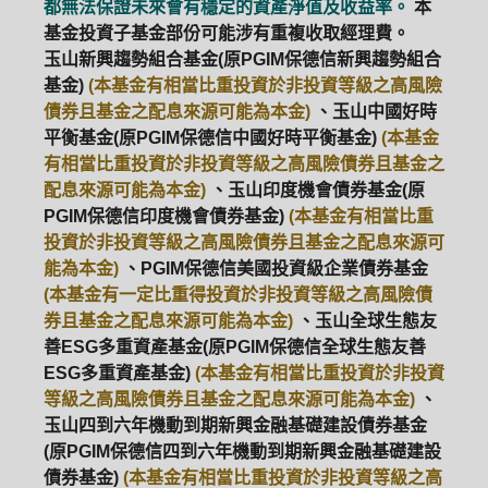
都無法保證未來會有穩定的資產淨值及收益率。
本
基金投資子基金部份可能涉有重複收取經理費。
玉山新興趨勢組合基金(原PGIM保德信新興趨勢組合
基金)
(本基金有相當比重投資於非投資等級之高風險
債券且基金之配息來源可能為本金)
、玉山中國好時
平衡基金(原PGIM保德信中國好時平衡基金)
(本基金
有相當比重投資於非投資等級之高風險債券且基金之
配息來源可能為本金)
、玉山印度機會債券基金(原
PGIM保德信印度機會債券基金)
(本基金有相當比重
投資於非投資等級之高風險債券且基金之配息來源可
能為本金)
、PGIM保德信美國投資級企業債券基金
(本基金有一定比重得投資於非投資等級之高風險債
券且基金之配息來源可能為本金)
、玉山全球生態友
善ESG多重資產基金(原PGIM保德信全球生態友善
ESG多重資產基金)
(本基金有相當比重投資於非投資
等級之高風險債券且基金之配息來源可能為本金)
、
玉山四到六年機動到期新興金融基礎建設債券基金
(原PGIM保德信四到六年機動到期新興金融基礎建設
債券基金)
(本基金有相當比重投資於非投資等級之高