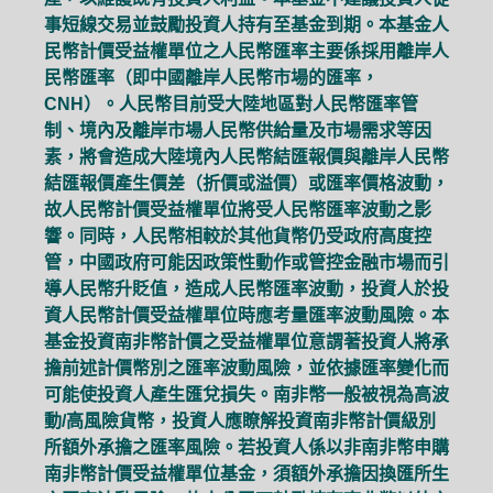
事短線交易並鼓勵投資人持有至基金到期。本基金人
民幣計價受益權單位之人民幣匯率主要係採用離岸人
民幣匯率（即中國離岸人民幣市場的匯率，
CNH）。人民幣目前受大陸地區對人民幣匯率管
制、境內及離岸市場人民幣供給量及市場需求等因
素，將會造成大陸境內人民幣結匯報價與離岸人民幣
結匯報價產生價差（折價或溢價）或匯率價格波動，
故人民幣計價受益權單位將受人民幣匯率波動之影
響。同時，人民幣相較於其他貨幣仍受政府高度控
管，中國政府可能因政策性動作或管控金融市場而引
導人民幣升貶值，造成人民幣匯率波動，投資人於投
資人民幣計價受益權單位時應考量匯率波動風險。本
基金投資南非幣計價之受益權單位意謂著投資人將承
擔前述計價幣別之匯率波動風險，並依據匯率變化而
可能使投資人產生匯兌損失。南非幣一般被視為高波
動/高風險貨幣，投資人應瞭解投資南非幣計價級別
所額外承擔之匯率風險。若投資人係以非南非幣申購
南非幣計價受益權單位基金，須額外承擔因換匯所生