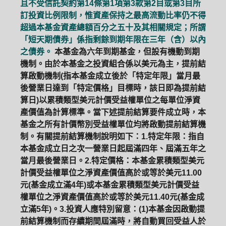
且不受信託契約第14條第1項第3款第2目或第3目所
訂投資比例限制，惟資產保持之最高流動比率仍不得
超過本基金資產總額百分之五十及其相關規定；所謂
「短天期債券」係指剩餘到期年限在三年（含）以內
之債券。
本基金為六年到期基金，但設有機動到期
機制。由於本基金之投資組合係以美元為主，提前結
算啟動機制(指本基金成立後於「特定年限」當月最
後營業日達到「特定價格」目標時，該日即為提前結
算日)以累積類型美元計價受益權單位之每單位淨資
產價值為計算標準。當下述提前結算要件成立時，本
基金之所有計價幣別受益權單位均將啟動提前結算機
制。有關提前結算機制說明如下：1.特定年限：指自
本基金成立日之次一營業日起屆滿四年、屆滿五年之
當月最後營業日。2.特定價格：本基金累積類型美元
計價受益權單位之淨資產價值高於或等於美元11.00
元(基金成立滿4年)或本基金累積類型美元計價受益
權單位之淨資產價值高於或等於美元11.40元(基金成
立滿5年)。3.投資人應特別留意：(1)本基金因啟動提
前結算機制而存續期間屆滿時，將自動買回受益人於