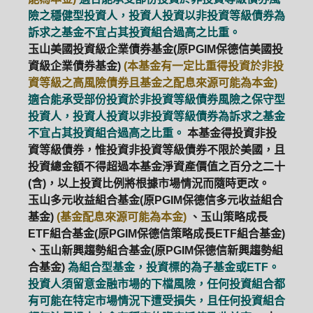
險之穩健型投資人，投資人投資以非投資等級債券為
訴求之基金不宜占其投資組合過高之比重。
玉山美國投資級企業債券基金(原PGIM保德信美國投
資級企業債券基金)
(本基金有一定比重得投資於非投
資等級之高風險債券且基金之配息來源可能為本金)
適合能承受部份投資於非投資等級債券風險之保守型
投資人，投資人投資以非投資等級債券為訴求之基金
不宜占其投資組合過高之比重。
本基金得投資非投
資等級債券，惟投資非投資等級債券不限於美國，且
投資總金額不得超過本基金淨資產價值之百分之二十
(含)，以上投資比例將根據市場情況而隨時更改。
玉山多元收益組合基金(原PGIM保德信多元收益組合
基金)
(基金配息來源可能為本金)
、玉山策略成長
ETF組合基金(原PGIM保德信策略成長ETF組合基金)
、玉山新興趨勢組合基金(原PGIM保德信新興趨勢組
合基金)
為組合型基金，投資標的為子基金或ETF。
投資人須留意金融市場的下檔風險，任何投資組合都
有可能在特定市場情況下遭受損失，且任何投資組合