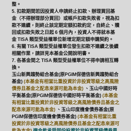
整。
5. 扣款期間若因投資人申請終止扣款、辦理買回基
ETF
中國好時平衡
壽星優惠
金（不得辦理部分買回）或帳戶扣款失敗者，視為扣
款不連續，則終止該定期定額扣款約定，自終止、贖
醫療生化
中國品牌
0%手續費
回或扣款失敗之日起 6 個月內，投資人不得就本基
金 TISA 類型受益權單位新增定期定額申購契約。
基金申購
策略成長
拉丁美洲
6. 有關 TISA 類型受益權單位發生扣款不連續之後續
相關作業，請詳見本基金公開說明書。
大中華
7. 各基金間之 TISA 類型受益權單位不得申請相互轉
換。
玉山新興趨勢組合基金(原PGIM保德信新興趨勢組合
基金)
(本基金有相當比重投資於非投資等級之高風險
債券且基金之配息來源可能為本金)
、玉山中國好時
平衡基金(原PGIM保德信中國好時平衡基金)
(本基金
有相當比重投資於非投資等級之高風險債券且基金之
配息來源可能為本金)
、玉山印度機會債券基金(原
PGIM保德信印度機會債券基金)
(本基金有相當比重
投資於非投資等級之高風險債券且基金之配息來源可
能為本金)
適合能承受部份投資於非投資等級債券風