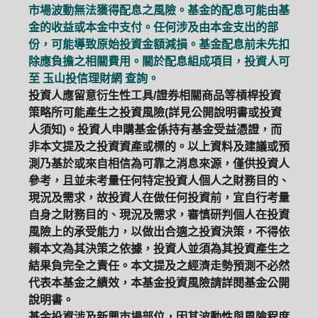
市場波動無法獲得配息之風險。基金的配息可能由基
金的收益或本金中支付。任何涉及由本金支出的部
份，可能導致原始投資金額減損。基金配息前未先扣
除應負擔之相關費用。關於配息組成項目，投資人可
至
玉山投信理財網
查詢。
投資人應留意衍生性工具/證券相關商品等槓桿投資
策略所可能產生之投資風險(詳見公開說明書或投資
人須知)。投資人申購基金係持有基金受益憑證，而
非本文提及之投資資產或標的。以上資料及建議或預
測乃基於或來自相信為可靠之消息來源，僅供投資人
參考，且並未考量任何特定投資人個人之財務目的、
現況及需求，故投資人在做任何投資前，宜自行考量
自身之財務目的、現況及需求，審慎研判個人在投資
風險上的承受能力，以做出合適之投資決策，不得依
賴本文為其決策之依據，投資人並須為其投資產生之
結果負完全之責任。本文提及之經濟走勢預測不必然
代表本基金之績效，本基金投資風險請詳閱基金公開
說明書。
基金投資涉及新興市場部位，因其波動性與風險程度