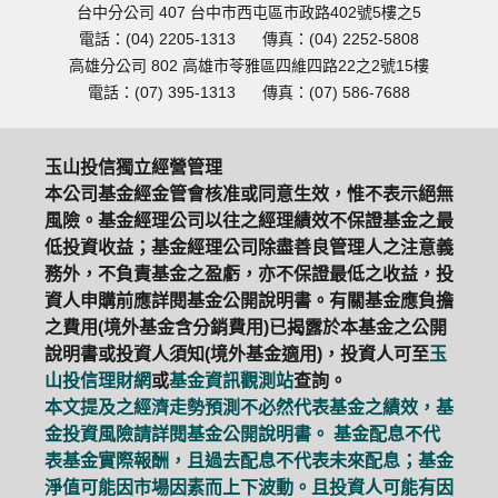
台中分公司 407 台中市西屯區市政路402號5樓之5
電話：(04) 2205-1313
傳真：(04) 2252-5808
高雄分公司 802 高雄市苓雅區四維四路22之2號15樓
電話：(07) 395-1313
傳真：(07) 586-7688
玉山投信獨立經營管理
本公司基金經金管會核准或同意生效，惟不表示絕無
風險。基金經理公司以往之經理績效不保證基金之最
低投資收益；基金經理公司除盡善良管理人之注意義
務外，不負責基金之盈虧，亦不保證最低之收益，投
資人申購前應詳閱基金公開說明書。有關基金應負擔
之費用(境外基金含分銷費用)已揭露於本基金之公開
說明書或投資人須知(境外基金適用)，投資人可至
玉
山投信理財網
或
基金資訊觀測站
查詢。
本文提及之經濟走勢預測不必然代表基金之績效，基
金投資風險請詳閱基金公開說明書。 基金配息不代
表基金實際報酬，且過去配息不代表未來配息；基金
淨值可能因市場因素而上下波動。且投資人可能有因