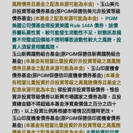
風險債券且基金之配息來源可能為本金)
、玉山美元
非投資等級債券基金(原PGIM保德信美元非投資等級
債券基金)
(本基金之配息來源可能為本金)
、
PGIM
美國公司債基金得投資美國 Rule 144A 債券，該債
券屬私募性質，較可能發生流動性不足，財務訊息揭
露不完整或因價格不透明導致波動性較大之風險，投
資人須留意相關風險。
玉山新興趨勢組合基金(原PGIM保德信新興趨勢組合
基金)
(本基金有相當比重投資於非投資等級之高風險
債券且基金之配息來源可能為本金)
、玉山印度機會
債券基金(原PGIM保德信印度機會債券基金)
(本基金
有相當比重投資於非投資等級之高風險債券且基金之
配息來源可能為本金)
得投資非投資等級債券，惟投
資非投資等級債券以新興市場國家之債券為限，且投
資總金額不得超過本基金淨資產價值之百分之四十
(含)，以上投資比例將根據市場情況而隨時更改。
玉山印度機會債券基金(原PGIM保德信印度機會債券
基金)
(本基金有相當比重投資於非投資等級之高風險
債券且基金之配息來源可能為本金)
主要投資於印度