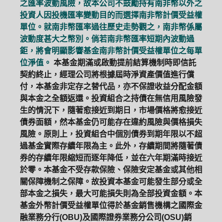
之匯率波動風險，故本公司不鼓勵持有南非幣以外之
投資人因投機匯率變動目的而選擇南非幣計價受益權
單位。就南非幣匯率過往歷史走勢觀之，南非幣係屬
波動度甚大之幣別。倘若南非幣匯率短期內波動過
鉅，將會明顯影響基金南非幣計價受益權單位之每單
位淨值。
本基金期滿或啟動提前結算機制時即信託
契約終止，經理公司將根據屆時淨資產價值進行償
付，本基金非定存之替代品，亦不保證收益分配金額
與本金之全額返還。投資組合之持債在無信用風險發
生的情況下，隨著愈接近到期日，市場價格將愈接近
債券面額，然本基金仍可能存在違約風險與價格損失
風險。原則上，投資組合中個別債券到期年限以不超
過基金實際存續年限為主。此外，存續期間將隨著債
券的存續年限縮短而逐年降低，並在六年期滿時接近
於零。本基金不受存款保險、保險安定基金或其他相
關保障機制之保障。故投資本基金可能發生部分或全
部本金之損失，最大可能損失則為全部投資金額。本
基金外幣計價受益權單位得於基金銷售機構之國際金
融業務分行(OBU)及國際證券業務分公司(OSU)銷