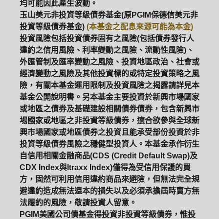
均可能因此產生波動。
玉山美元非投資等級債券基金(原PGIM保德信美元非
投資等級債券基金)
(本基金之配息來源可能為本金)
投資風險包括投資債券固有之風險(包括債券發行人
違約之信用風險、利率變動之風險、流動性風險)、
外匯管制及匯率變動之風險、投資地區政治、社會或
經濟變動之風險及其他投資標的或特定投資策略之風
險，有關本基金運用限制及投資風險之揭露請詳見本
基金公開說明書。另本基金主要投資於新興市場國家
或地區之債券及基礎建設相關債券債券，包含新興市
場國家或地區之非投資等級債券，適合欲參與全球新
興市場國家或地區債券之投資且能承受部份投資於非
投資等級債券風險之穩健型投資人。本基金承作衍生
自信用相關金融商品(CDS (Credit Default Swap)及
CDX Index與Itraxx Index)僅得為受信用保護的買
方，固然可利用信用違約商品來避險，但無法完全規
避違約造成無法還本的損失以及必須承擔屆時賣方無
法履約的風險，敬請投資人留意。
PGIM美國公司債基金得投資非投資等級債券，惟投