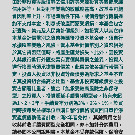
由於非投資等級債券之信用評等未達投資等級或未經
信用評等，且對利率變動的敏感度甚高，故基金可能
會因利率上升、市場流動性下降，或債券發行機構違
約不支付本金、利息或破產而蒙受虧損。本基金包含
新臺幣、美元及人民幣計價級別，如投資人以其它非
本基金計價幣別之貨幣換匯後投資本基金者，須自行
承擔匯率變動之風險，當本基金計價幣別之貨幣相對
於其它貨幣貶值時，將產生匯兌損失。此外，因投資
人與銀行進行外匯交易有賣價與買價之差異，投資人
進行換匯時須承擔買賣價差，此價差依各銀行報價而
定。投資人投資以非投資等級債券為訴求之基金不宜
占其投資組合過高之比重。基金非投資等級債券之投
資占顯著比重者，適合『能承受較高風險之非保守
型』之投資人。投資遞延手續費N類型者，持有未超
過1、2、3年，手續費率分別為3%、2%、1%，於買
回時按每受益權單位申購日發行價格或買回日單位淨
資產價值孰低者計收，滿3年者免付，
其餘費用之計
收與前收手續費類型完全相同，亦不加計分銷費用，
請參閱本公開說明書。本基金不受存款保險、保險安