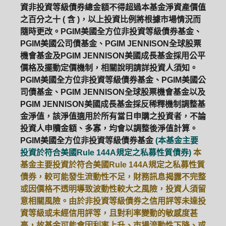
資非投資等級債券總金額不得超過本基金淨資產價值
之百分之十 ( 含 )，以上投資比例將根據市場情況而
隨時更改。PGIM美國全方位非投資等級債券基金、
PGIM美國公司債基金、PGIM JENNISON全球股票
機會基金及PGIM JENNISON美國成長基金採用公平
價格及擺動定價機制，相關說明請詳投資人須知。
PGIM美國全方位非投資等級債券基金、PGIM美國公
司債基金、PGIM JENNISON全球股票機會基金以及
PGIM JENNISON美國成長基金採反稀釋機制調整基
金淨值，該淨值適用於所有當日申購之投資者，不論
投資人申贖金額、多寡，均會以調整後淨值計算。
PGIM美國全方位非投資等級債券基金
(本基金主要
投資於符合美國Rule 144A規定之私募性質債券)
本
基金主要投資於符合美國Rule 144A規定之私募性質
債券，較可能發生流動性不足，財務訊息揭露不完整
或因價格不透明導致波動性較大之風險，投資人須留
意相關風險。由於非投資等級債券之信用評等未達投
資等級或未經信用評等，且對利率變動的敏感度甚
高，故基金可能會因利率上升、市場流動性下降、或