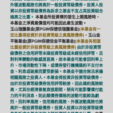
外匯波動風險也將高於一般投資等級債券。投資人投
資以非投資等級債券為訴求之基金不宜占其投資組合
過高之比重。
本基金所投資標的發生上開風險時，
本基金之淨資產價值均可能因此產生波動。
玉山瑞騰基金(原PGIM保德信瑞騰基金)
(本基金有一
定比重得投資於非投資等級之高風險債券)
、玉山金
平衡基金(原PGIM保德信金平衡基金)
(本基金有相當
比重投資於非投資等級之高風險債券)
由於非投資等
級債券之信用評等未達投資等級或未經信用評等，且
對利率變動的敏感度甚高，故本基金可能會因利率上
升、市場流動性下降，或債券發行機構違約不支付本
金、利息或破產而蒙受虧損。本基金不適合無法承擔
相關風險之投資人。本基金得投資非投資等級債券，
由於非投資等級債券信用評等較差，因此違約風險較
高，尤其在經濟景氣衰退期間，稍有可能影響償付能
力的不利消息，則此類債券價格的波動可能較為劇
烈，而利率風險、信用違約風險、外匯波動風險也將
高於一般投資等級債券。投資人投資以非投資等級債