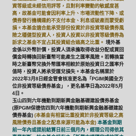
資等級或未經信用評等，且對利率變動的敏感度甚
高，故基金可能會因利率上升、市場流動性下降、或
債券發行機構違約不支付本金、利息或破產而蒙受虧
損。本基金適合能承受部份投資於非投資等級債券風
險之穩健型投資人，投資人投資以非投資等級債券為
訴求之基金不宜占其投資組合過高之比重。
境外基
金係以外幣計價，投資人須承擔取得收益分配或買回
價金時轉換回新臺幣可能產生之匯率風險。若轉換當
時之新臺幣兌換外幣匯率相較於原始投資日之匯率升
值時，投資人將承受匯兌損失。本基金名稱業於
2022年3月8日經金管會核准更名為「PGIM美國全方
位非投資等級債券基金」，更名基準日為2022年5月
4日。
玉山四到六年機動到期新興金融基礎建設債券基金
(原PGIM保德信四到六年機動到期新興金融基礎建設
債券基金)
(本基金有相當比重投資於非投資等級之高
風險債券且基金之配息來源可能為本金)
本基金到期
前一年內或提前結算日前三個月內，經理公司得依其