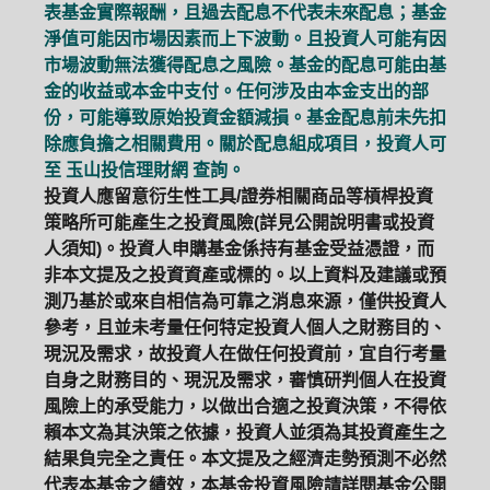
表基金實際報酬，且過去配息不代表未來配息；基金
淨值可能因市場因素而上下波動。且投資人可能有因
市場波動無法獲得配息之風險。基金的配息可能由基
金的收益或本金中支付。任何涉及由本金支出的部
份，可能導致原始投資金額減損。基金配息前未先扣
除應負擔之相關費用。關於配息組成項目，投資人可
至
玉山投信理財網
查詢。
投資人應留意衍生性工具/證券相關商品等槓桿投資
策略所可能產生之投資風險(詳見公開說明書或投資
人須知)。投資人申購基金係持有基金受益憑證，而
非本文提及之投資資產或標的。以上資料及建議或預
測乃基於或來自相信為可靠之消息來源，僅供投資人
參考，且並未考量任何特定投資人個人之財務目的、
現況及需求，故投資人在做任何投資前，宜自行考量
自身之財務目的、現況及需求，審慎研判個人在投資
風險上的承受能力，以做出合適之投資決策，不得依
賴本文為其決策之依據，投資人並須為其投資產生之
結果負完全之責任。本文提及之經濟走勢預測不必然
代表本基金之績效，本基金投資風險請詳閱基金公開