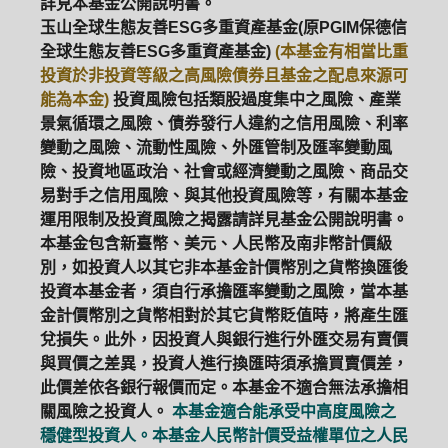
詳見本基金公開說明書。
玉山全球生態友善ESG多重資產基金(原PGIM保德信
全球生態友善ESG多重資產基金)
(本基金有相當比重
投資於非投資等級之高風險債券且基金之配息來源可
能為本金)
投資風險包括類股過度集中之風險、產業
景氣循環之風險、債券發行人違約之信用風險、利率
變動之風險、流動性風險、外匯管制及匯率變動風
險、投資地區政治、社會或經濟變動之風險、商品交
易對手之信用風險、與其他投資風險等，有關本基金
運用限制及投資風險之揭露請詳見基金公開說明書。
本基金包含新臺幣、美元、人民幣及南非幣計價級
別，如投資人以其它非本基金計價幣別之貨幣換匯後
投資本基金者，須自行承擔匯率變動之風險，當本基
金計價幣別之貨幣相對於其它貨幣貶值時，將產生匯
兌損失。此外，因投資人與銀行進行外匯交易有賣價
與買價之差異，投資人進行換匯時須承擔買賣價差，
此價差依各銀行報價而定。本基金不適合無法承擔相
關風險之投資人。
本基金適合能承受中高度風險之
穩健型投資人。本基金人民幣計價受益權單位之人民