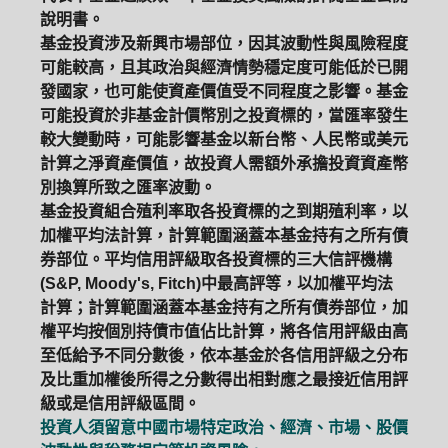
說明書。
基金投資涉及新興市場部位，因其波動性與風險程度
可能較高，且其政治與經濟情勢穩定度可能低於已開
發國家，也可能使資產價值受不同程度之影響。基金
可能投資於非基金計價幣別之投資標的，當匯率發生
較大變動時，可能影響基金以新台幣、人民幣或美元
計算之淨資產價值，故投資人需額外承擔投資資產幣
別換算所致之匯率波動。
基金投資組合殖利率取各投資標的之到期殖利率，以
加權平均法計算，計算範圍涵蓋本基金持有之所有債
券部位。平均信用評級取各投資標的三大信評機構
(S&P, Moody's, Fitch)中最高評等，以加權平均法
計算；計算範圍涵蓋本基金持有之所有債券部位，加
權平均按個別持債市值佔比計算，將各信用評級由高
至低給予不同分數後，依本基金於各信用評級之分布
及比重加權後所得之分數得出相對應之最接近信用評
級或是信用評級區間。
投資人須留意中國市場特定政治、經濟、市場、股價