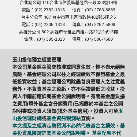
台北總公司 110台北市信義區基隆路一段333號14樓
電話：(02) 2782-1313
傳真：(02) 2763-8889
台中分公司 407 台中市西屯區市政路402號5樓之5
電話：(04) 2205-1313
傳真：(04) 2252-5808
高雄分公司 802 高雄市苓雅區四維四路22之2號15樓
電話：(07) 395-1313
傳真：(07) 586-7688
玉山投信獨立經營管理
本公司基金經金管會核准或同意生效，惟不表示絕無
風險。基金經理公司以往之經理績效不保證基金之最
低投資收益；基金經理公司除盡善良管理人之注意義
務外，不負責基金之盈虧，亦不保證最低之收益，投
資人申購前應詳閱基金公開說明書。有關基金應負擔
之費用(境外基金含分銷費用)已揭露於本基金之公開
說明書或投資人須知(境外基金適用)，投資人可至
玉
山投信理財網
或
基金資訊觀測站
查詢。
本文提及之經濟走勢預測不必然代表基金之績效，基
金投資風險請詳閱基金公開說明書。 基金配息不代