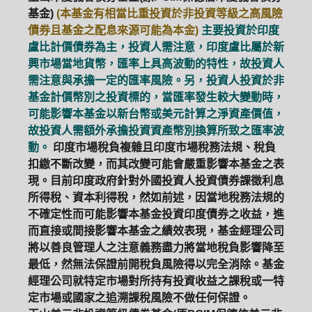
基金)
(本基金有相當比重投資於非投資等級之高風險
債券且基金之配息來源可能為本金)
主要投資於印度
盧比計價債券為主，投資人需注意，印度盧比屬於新
興市場當地貨幣，匯率上具高波動的特性，故投資人
需注意與承擔一定的匯率風險。另，投資人投資於非
基金計價幣別之投資標的，當匯率發生較大變動時，
可能影響本基金以新台幣或美元計算之淨資產價值，
故投資人需額外承擔投資資產幣別換算所致之匯率波
動。
印度市場稅負複雜且印度市場稅務法規、稅負
扣繳不斷改變，而其改變可能會嚴重影響本基金之表
現。目前印度政府針對外國投資人投資債券課徵利息
所得稅、資本利得稅，然如前述，因當地稅務法規的
不確定性而可能影響本基金投資印度債券之收益，進
而直接或間接影響本基金之績效表現，基金經理公司
將以善良管理人之注意義務盡力將當地稅負影響降至
最低，然無法保證前開稅負風險得以完全消除。基金
經理公司就特定市場對所持有投資收益之課稅或一特
定市場或國家之追溯課稅風險不做任何保證。