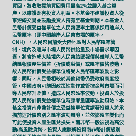
買回，將收取提前買回費用最高2%並歸入基金資
產，以維護既有投資人利益。本基金不建議投資人從
事短線交易並鼓勵投資人持有至基金到期。本基金人
民幣計價受益權單位之人民幣匯率主要係採用離岸人
民幣匯率（即中國離岸人民幣市場的匯率，
CNH）。人民幣目前受大陸地區對人民幣匯率管
制、境內及離岸市場人民幣供給量及市場需求等因
素，將會造成大陸境內人民幣結匯報價與離岸人民幣
結匯報價產生價差（折價或溢價）或匯率價格波動，
故人民幣計價受益權單位將受人民幣匯率波動之影
響。同時，人民幣相較於其他貨幣仍受政府高度控
管，中國政府可能因政策性動作或管控金融市場而引
導人民幣升貶值，造成人民幣匯率波動，投資人於投
資人民幣計價受益權單位時應考量匯率波動風險。本
基金投資南非幣計價之受益權單位意謂著投資人將承
擔前述計價幣別之匯率波動風險，並依據匯率變化而
可能使投資人產生匯兌損失。南非幣一般被視為高波
動/高風險貨幣，投資人應瞭解投資南非幣計價級別