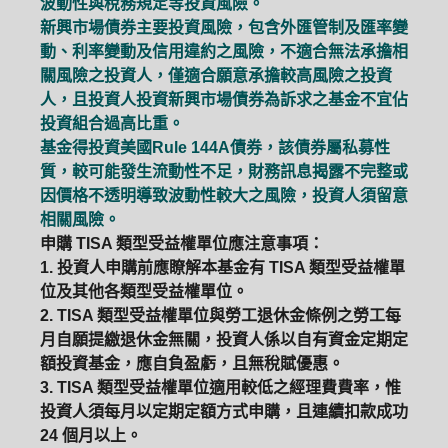
波動性與稅務規定等投資風險。
新興市場債券主要投資風險，包含外匯管制及匯率變
動、利率變動及信用違約之風險，不適合無法承擔相
關風險之投資人，僅適合願意承擔較高風險之投資
人，且投資人投資新興市場債券為訴求之基金不宜佔
投資組合過高比重。
基金得投資美國Rule 144A債券，該債券屬私募性
質，較可能發生流動性不足，財務訊息揭露不完整或
因價格不透明導致波動性較大之風險，投資人須留意
相關風險。
申購 TISA 類型受益權單位應注意事項：
1. 投資人申購前應瞭解本基金有 TISA 類型受益權單
位及其他各類型受益權單位。
2. TISA 類型受益權單位與勞工退休金條例之勞工每
月自願提繳退休金無關，投資人係以自有資金定期定
額投資基金，應自負盈虧，且無稅賦優惠。
3. TISA 類型受益權單位適用較低之經理費費率，惟
投資人須每月以定期定額方式申購，且連續扣款成功
24 個月以上。