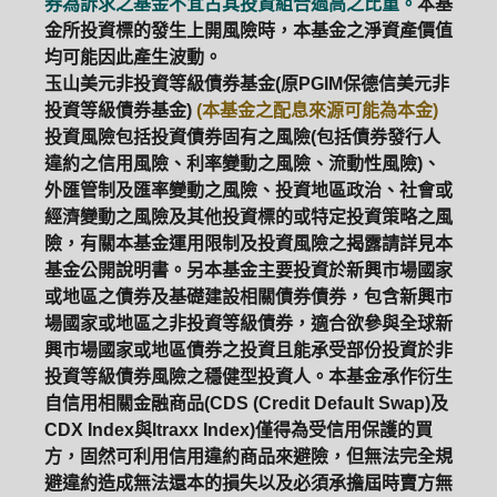
券為訴求之基金不宜占其投資組合過高之比重。
本基
金所投資標的發生上開風險時，本基金之淨資產價值
均可能因此產生波動。
玉山美元非投資等級債券基金(原PGIM保德信美元非
投資等級債券基金)
(本基金之配息來源可能為本金)
投資風險包括投資債券固有之風險(包括債券發行人
違約之信用風險、利率變動之風險、流動性風險)、
外匯管制及匯率變動之風險、投資地區政治、社會或
經濟變動之風險及其他投資標的或特定投資策略之風
險，有關本基金運用限制及投資風險之揭露請詳見本
基金公開說明書。另本基金主要投資於新興市場國家
或地區之債券及基礎建設相關債券債券，包含新興市
場國家或地區之非投資等級債券，適合欲參與全球新
興市場國家或地區債券之投資且能承受部份投資於非
投資等級債券風險之穩健型投資人。本基金承作衍生
自信用相關金融商品(CDS (Credit Default Swap)及
CDX Index與Itraxx Index)僅得為受信用保護的買
方，固然可利用信用違約商品來避險，但無法完全規
避違約造成無法還本的損失以及必須承擔屆時賣方無