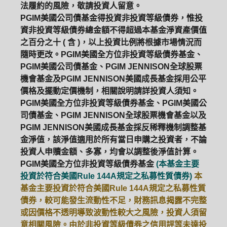
法履約的風險，敬請投資人留意。
PGIM美國公司債基金得投資非投資等級債券，惟投
資非投資等級債券總金額不得超過本基金淨資產價值
之百分之十 ( 含 )，以上投資比例將根據市場情況而
隨時更改。PGIM美國全方位非投資等級債券基金、
PGIM美國公司債基金、PGIM JENNISON全球股票
機會基金及PGIM JENNISON美國成長基金採用公平
價格及擺動定價機制，相關說明請詳投資人須知。
PGIM美國全方位非投資等級債券基金、PGIM美國公
司債基金、PGIM JENNISON全球股票機會基金以及
PGIM JENNISON美國成長基金採反稀釋機制調整基
金淨值，該淨值適用於所有當日申購之投資者，不論
投資人申贖金額、多寡，均會以調整後淨值計算。
PGIM美國全方位非投資等級債券基金
(本基金主要
投資於符合美國Rule 144A規定之私募性質債券)
本
基金主要投資於符合美國Rule 144A規定之私募性質
債券，較可能發生流動性不足，財務訊息揭露不完整
或因價格不透明導致波動性較大之風險，投資人須留
意相關風險。由於非投資等級債券之信用評等未達投