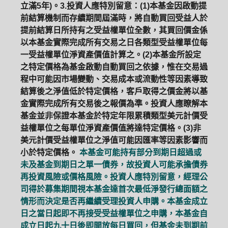
立滿5年)。3.投資人應特別留意：(1)本基金因啟動提
前結算機制而存續期間屆滿時，將自動買回受益人於
提前結算日所持有之受益權單位全數，其買回價金係
以本基金實際完成所有交易之日各類型受益權單位每
一受益權單位淨資產價值計算之。(2)本基金所設定
之特定價格為基金啟動自動買回之依據，惟在交易過
程中可能因市場變動、交易成本或流動性等因素導致
結算後之淨值低於特定價格，客戶取得之價金將以基
金實際完成所有交易後之報價為準。投資人應瞭解本
基金並非保證本基金於特定年限累積類型美元計價受
益權單位之每單位淨資產價值將達特定價格。(3)非
美元計價受益權單位之淨值可能因匯率等因素影響而
小於特定價格。
本基金可能持有部分到期日超過或
未及基金到期日之單一債券，故投資人可能承擔債券
再投資風險或價格風險。投資人應特別留意，經理公
司得於募集期間視本基金達首次最低淨發行總面額之
情形而決定是否再繼續受理投資人申購。本基金成立
日之當日起即不再接受受益權單位之申購，本基金自
成立日起九十日後即開放每日買回，但基金未到期前