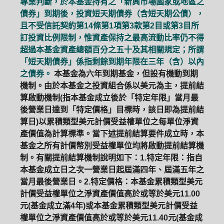
專業判斷，於本基金持有之「新興市場國家或地區之
債券」到期後，投資短天期債券（含短天期公債），
且不受信託契約第14條第1項第3款第2目或第3目所
訂投資比例限制，惟資產保持之最高流動比率仍不得
超過本基金資產總額百分之五十及其相關規定；所謂
「短天期債券」係指剩餘到期年限在三年（含）以內
之債券。
本基金為六年到期基金，但設有機動到期
機制。由於本基金之投資組合係以美元為主，提前結
算啟動機制(指本基金成立後於「特定年限」當月最
後營業日達到「特定價格」目標時，該日即為提前結
算日)以累積類型美元計價受益權單位之每單位淨資
產價值為計算標準。當下述提前結算要件成立時，本
基金之所有計價幣別受益權單位均將啟動提前結算機
制。有關提前結算機制說明如下：1.特定年限：指自
本基金成立日之次一營業日起屆滿四年、屆滿五年之
當月最後營業日。2.特定價格：本基金累積類型美元
計價受益權單位之淨資產價值高於或等於美元11.00
元(基金成立滿4年)或本基金累積類型美元計價受益
權單位之淨資產價值高於或等於美元11.40元(基金成