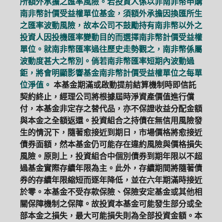
所額外承擔之匯率風險。若投資人係以非南非幣申購
南非幣計價受益權單位基金，須額外承擔因換匯所生
之匯率波動風險，故本公司不鼓勵持有南非幣以外之
投資人因投機匯率變動目的而選擇南非幣計價受益權
單位。就南非幣匯率過往歷史走勢觀之，南非幣係屬
波動度甚大之幣別。倘若南非幣匯率短期內波動過
鉅，將會明顯影響基金南非幣計價受益權單位之每單
位淨值。
本基金期滿或啟動提前結算機制時即信託
契約終止，經理公司將根據屆時淨資產價值進行償
付，本基金非定存之替代品，亦不保證收益分配金額
與本金之全額返還。投資組合之持債在無信用風險發
生的情況下，隨著愈接近到期日，市場價格將愈接近
債券面額，然本基金仍可能存在違約風險與價格損失
風險。原則上，投資組合中個別債券到期年限以不超
過基金實際存續年限為主。此外，存續期間將隨著債
券的存續年限縮短而逐年降低，並在六年期滿時接近
於零。本基金不受存款保險、保險安定基金或其他相
關保障機制之保障。故投資本基金可能發生部分或全
部本金之損失，最大可能損失則為全部投資金額。本