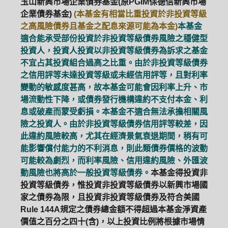
玉山新興市場企業債券基金(原PGIM保德信新興市場
企業債券基金)
(本基金有相當比重投資於非投資等級
之高風險債券且基金之配息來源可能為本金)
本基金
適合能承受部份投資於非投資等級債券風險之穩健型
投資人，投資人投資以非投資等級債券為訴求之基金
不宜占其投資組合過高之比重。由於非投資等級債券
之信用評等未達投資等級或未經信用評等，且對利率
變動的敏感度甚高，故本基金可能會因利率上升、市
場流動性下降，或債券發行機構違約不支付本金、利
息或破產而蒙受虧損。本基金不適合無法承擔相關風
險之投資人。由於非投資等級債券信用評等較差，因
此違約風險較高，尤其在經濟景氣衰退期間，稍有可
能影響償付能力的不利消息，則此類債券價格的波動
可能較為劇烈，而利率風險、信用違約風險、外匯波
動風險也將高於一般投資等級債券。
本基金得投資非
投資等級債券，惟投資非投資等級債券以新興市場國
家之債券為限，且投資非投資等級債券及符合美國
Rule 144A規定之債券總金額不得超過本基金淨資產
價值之百分之四十(含)，以上投資比例將根據市場情