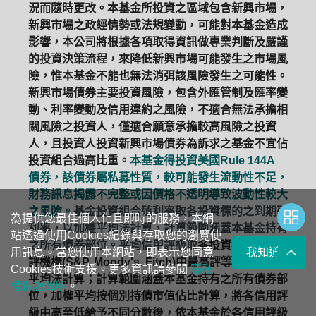
況而隨時更改。本基金所投資之區域包含新興市場，
新興市場之政經情勢或法規變動，可能對本基金造成
影響，本公司將根據各項取得資訊做專業判斷及嚴謹
的投資決策流程，來降低新興市場可能發生之市場風
險，惟本基金不能也無法消弭該風險發生之可能性。
新興市場債券主要投資風險，包含外匯管制及匯率變
動、利率變動及信用違約之風險，不適合無法承擔相
關風險之投資人，僅適合願意承擔較高風險之投資
人，且投資人投資新興市場債券為訴求之基金不宜佔
投資組合過高比重。
本基金得投資美國Rule 144A
債券，該債券屬私募性質，較可能發生流動性不足，
財務訊息揭露不完整或因價格不透明導致波動性較大
之風險。
基金投資組合殖利率取各投資標的之到期殖
為提供您最佳個人化且即時的服務，本網
利率，以加權平均法計算，計算範圍涵蓋本基金持有
站透過使用Cookies紀錄與存取您的瀏覽使
之所有債券部位。平均信用評級取
各投資標的三大信
用訊息。當您使用本網站，即表示您同意
我知道了
評機構(S&P, Moody's, Fitch)中最高評等，以加權
Cookies技術支援。更多資訊請參閱
隱私
平均法計算；計算範圍涵蓋本基金持有之所有債券部
權保護聲明
。
位，加權平均按個別持債市值佔比計算，將各信用評
級由高至低給予不同分數後，依本基金於各信用評級