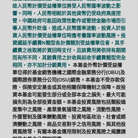
故人民幣計價受益權單位將受人民幣匯率波動之影
響。同時，人民幣相較於其他貨幣仍受政府高度控
管，中國政府可能因政策性動作或管控金融市場而引
導人民幣升貶值，造成人民幣匯率波動，投資人於投
資人民幣計價受益權單位時應考量匯率波動風險。投
資遞延手續費N類型各計價類別受益權單位者，其手
續費之收取將於買回時支付，且該費用將依持有期間
而有所不同，其餘費用之計收與前收手續費類型完全
相同，亦不加計分銷費用。
本基金外幣計價受益權
單位得於基金銷售機構之國際金融業務分行(OBU)及
國際證券業務分公司(OSU)銷售。本基金不受存款保
險、保險安定基金或其他相關保障機制之保障。故投
資本基金可能發生部分或全部本金之損失，最大可能
損失則為全部投資金額。本基金投資風險包括類股過
度集中之風險、產業景氣循環之風險、流動性風險、
外匯管制及匯率變動風險、投資地區政治、社會或經
濟變動之風險、商品交易對手之信用風險、與其他投
資風險等，有關本基金運用限制及投資風險之揭露請