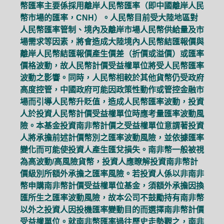
幣匯率主要係採用離岸人民幣匯率（即中國離岸人民
幣市場的匯率，CNH）。人民幣目前受大陸地區對
人民幣匯率管制、境內及離岸市場人民幣供給量及市
場需求等因素，將會造成大陸境內人民幣結匯報價與
離岸人民幣結匯報價產生價差（折價或溢價）或匯率
價格波動，故人民幣計價受益權單位將受人民幣匯率
波動之影響。同時，人民幣相較於其他貨幣仍受政府
高度控管，中國政府可能因政策性動作或管控金融市
場而引導人民幣升貶值，造成人民幣匯率波動，投資
人於投資人民幣計價受益權單位時應考量匯率波動風
險。本基金投資南非幣計價之受益權單位意謂著投資
人將承擔前述計價幣別之匯率波動風險，並依據匯率
變化而可能使投資人產生匯兌損失。南非幣一般被視
為高波動/高風險貨幣，投資人應瞭解投資南非幣計
價級別所額外承擔之匯率風險。若投資人係以非南非
幣申購南非幣計價受益權單位基金，須額外承擔因換
匯所生之匯率波動風險，故本公司不鼓勵持有南非幣
以外之投資人因投機匯率變動目的而選擇南非幣計價
受益權單位。就南非幣匯率過往歷史走勢觀之，南非