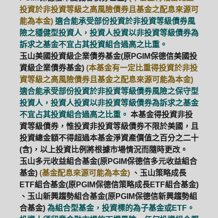
投資於非投資等級之高風險債券且基金之配息來源可
能為本金)
適合能承受部份投資於非投資等級債券風
險之穩健型投資人，投資人投資以非投資等級債券為
訴求之基金不宜占其投資組合過高之比重。
玉山美國投資級企業債券基金(原PGIM保德信美國投
資級企業債券基金)
(本基金有一定比重得投資於非投
資等級之高風險債券且基金之配息來源可能為本金)
適合能承受部份投資於非投資等級債券風險之保守型
投資人，投資人投資以非投資等級債券為訴求之基金
不宜占其投資組合過高之比重。
本基金得投資非投
資等級債券，惟投資非投資等級債券不限於美國，且
投資總金額不得超過本基金淨資產價值之百分之二十
(含)，以上投資比例將根據市場情況而隨時更改。
玉山多元收益組合基金(原PGIM保德信多元收益組合
基金)
(基金配息來源可能為本金)
、玉山策略成長
ETF組合基金(原PGIM保德信策略成長ETF組合基金)
、玉山新興趨勢組合基金(原PGIM保德信新興趨勢組
合基金)
為組合型基金，投資標的為子基金或ETF。