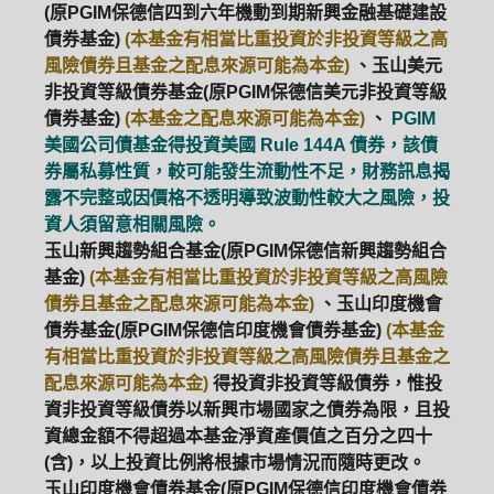
(原PGIM保德信四到六年機動到期新興金融基礎建設
債券基金)
(本基金有相當比重投資於非投資等級之高
風險債券且基金之配息來源可能為本金)
、玉山美元
非投資等級債券基金(原PGIM保德信美元非投資等級
債券基金)
(本基金之配息來源可能為本金)
、
PGIM
美國公司債基金得投資美國 Rule 144A 債券，該債
券屬私募性質，較可能發生流動性不足，財務訊息揭
露不完整或因價格不透明導致波動性較大之風險，投
資人須留意相關風險。
玉山新興趨勢組合基金(原PGIM保德信新興趨勢組合
基金)
(本基金有相當比重投資於非投資等級之高風險
債券且基金之配息來源可能為本金)
、玉山印度機會
債券基金(原PGIM保德信印度機會債券基金)
(本基金
有相當比重投資於非投資等級之高風險債券且基金之
配息來源可能為本金)
得投資非投資等級債券，惟投
資非投資等級債券以新興市場國家之債券為限，且投
資總金額不得超過本基金淨資產價值之百分之四十
(含)，以上投資比例將根據市場情況而隨時更改。
玉山印度機會債券基金(原PGIM保德信印度機會債券