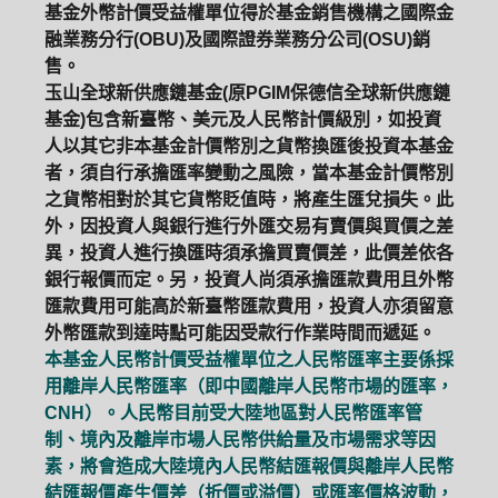
基金外幣計價受益權單位得於基金銷售機構之國際金
融業務分行(OBU)及國際證券業務分公司(OSU)銷
售。
玉山全球新供應鏈基金(原PGIM保德信全球新供應鏈
基金)包含新臺幣、美元及人民幣計價級別，如投資
人以其它非本基金計價幣別之貨幣換匯後投資本基金
者，須自行承擔匯率變動之風險，當本基金計價幣別
之貨幣相對於其它貨幣貶值時，將產生匯兌損失。此
外，因投資人與銀行進行外匯交易有賣價與買價之差
異，投資人進行換匯時須承擔買賣價差，此價差依各
銀行報價而定。另，投資人尚須承擔匯款費用且外幣
匯款費用可能高於新臺幣匯款費用，投資人亦須留意
外幣匯款到達時點可能因受款行作業時間而遞延。
本基金人民幣計價受益權單位之人民幣匯率主要係採
用離岸人民幣匯率（即中國離岸人民幣市場的匯率，
CNH）。人民幣目前受大陸地區對人民幣匯率管
制、境內及離岸市場人民幣供給量及市場需求等因
素，將會造成大陸境內人民幣結匯報價與離岸人民幣
結匯報價產生價差（折價或溢價）或匯率價格波動，