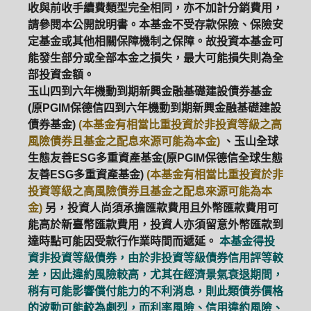
收與前收手續費類型完全相同，亦不加計分銷費用，
請參閱本公開說明書。本基金不受存款保險、保險安
ETF
中國好時平衡
壽星優惠
定基金或其他相關保障機制之保障。故投資本基金可
能發生部分或全部本金之損失，最大可能損失則為全
醫療生化
中國品牌
0%手續費
部投資金額。
玉山四到六年機動到期新興金融基礎建設債券基金
基金申購
策略成長
拉丁美洲
(原PGIM保德信四到六年機動到期新興金融基礎建設
債券基金)
(本基金有相當比重投資於非投資等級之高
大中華
風險債券且基金之配息來源可能為本金)
、玉山全球
生態友善ESG多重資產基金(原PGIM保德信全球生態
友善ESG多重資產基金)
(本基金有相當比重投資於非
投資等級之高風險債券且基金之配息來源可能為本
金)
另，投資人尚須承擔匯款費用且外幣匯款費用可
能高於新臺幣匯款費用，投資人亦須留意外幣匯款到
達時點可能因受款行作業時間而遞延。
本基金得投
資非投資等級債券，由於非投資等級債券信用評等較
差，因此違約風險較高，尤其在經濟景氣衰退期間，
稍有可能影響償付能力的不利消息，則此類債券價格
的波動可能較為劇烈，而利率風險、信用違約風險、