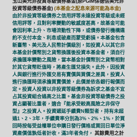
玉山美元非投資等級債券基金(原PGIM保德信美元非
投資等級債券基金)
(本基金之配息來源可能為本金)
由於非投資等級債券之信用評等未達投資等級或未經
信用評等，且對利率變動的敏感度甚高，故基金可能
會因利率上升、市場流動性下降，或債券發行機構違
約不支付本金、利息或破產而蒙受虧損。本基金包含
新臺幣、美元及人民幣計價級別，如投資人以其它非
本基金計價幣別之貨幣換匯後投資本基金者，須自行
承擔匯率變動之風險，當本基金計價幣別之貨幣相對
於其它貨幣貶值時，將產生匯兌損失。此外，因投資
人與銀行進行外匯交易有賣價與買價之差異，投資人
進行換匯時須承擔買賣價差，此價差依各銀行報價而
定。投資人投資以非投資等級債券為訴求之基金不宜
占其投資組合過高之比重。基金非投資等級債券之投
資占顯著比重者，適合『能承受較高風險之非保守
型』之投資人。投資遞延手續費N類型者，持有未超
過1、2、3年，手續費率分別為3%、2%、1%，於買
PGIM系列基金
168循環投資
回時按每受益權單位申購日發行價格或買回日單位淨
資產價值孰低者計收，滿3年者免付，
其餘費用之計
定期(不)定額
高成長基金
月配息