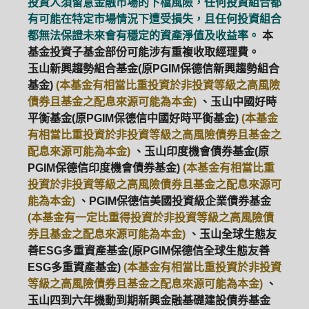
投資人須留意金融市場的下檔風險，任何投資組合都
有可能在特定市場情況下遭受損失，且任何投資組合
都無法保證未來會有穩定的資產淨值及收益率。
本
基金投資子基金部份可能涉有重複收取經理費。
玉山新興趨勢組合基金(原PGIM保德信新興趨勢組合
基金)
(本基金有相當比重投資於非投資等級之高風險
債券且基金之配息來源可能為本金)
、玉山中國好時
平衡基金(原PGIM保德信中國好時平衡基金)
(本基金
有相當比重投資於非投資等級之高風險債券且基金之
配息來源可能為本金)
、玉山印度機會債券基金(原
PGIM保德信印度機會債券基金)
(本基金有相當比重
投資於非投資等級之高風險債券且基金之配息來源可
能為本金)
、PGIM保德信美國投資級企業債券基金
(本基金有一定比重得投資於非投資等級之高風險債
券且基金之配息來源可能為本金)
、玉山全球生態友
善ESG多重資產基金(原PGIM保德信全球生態友善
ESG多重資產基金)
(本基金有相當比重投資於非投資
等級之高風險債券且基金之配息來源可能為本金)
、
玉山四到六年機動到期新興金融基礎建設債券基金