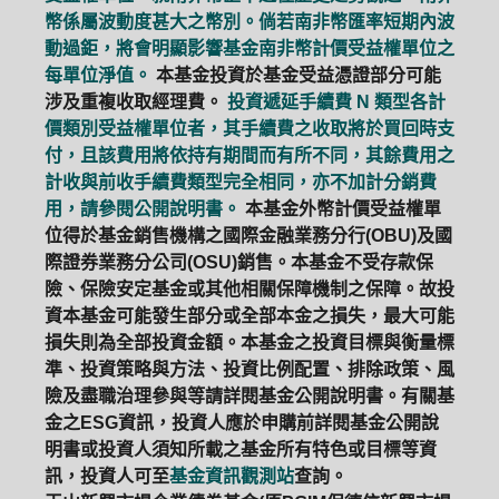
幣係屬波動度甚大之幣別。倘若南非幣匯率短期內波
動過鉅，將會明顯影響基金南非幣計價受益權單位之
每單位淨值。
本基金投資於基金受益憑證部分可能
涉及重複收取經理費。
投資遞延手續費 N 類型各計
價類別受益權單位者，其手續費之收取將於買回時支
付，且該費用將依持有期間而有所不同，其餘費用之
計收與前收手續費類型完全相同，亦不加計分銷費
用，請參閱公開說明書。
本基金外幣計價受益權單
位得於基金銷售機構之國際金融業務分行(OBU)及國
際證券業務分公司(OSU)銷售。本基金不受存款保
險、保險安定基金或其他相關保障機制之保障。故投
資本基金可能發生部分或全部本金之損失，最大可能
損失則為全部投資金額。本基金之投資目標與衡量標
準、投資策略與方法、投資比例配置、排除政策、風
險及盡職治理參與等請詳閱基金公開說明書。有關基
金之ESG資訊，投資人應於申購前詳閱基金公開說
明書或投資人須知所載之基金所有特色或目標等資
訊，投資人可至
基金資訊觀測站
查詢。