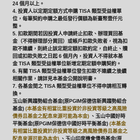
24 個月以上。
4. 投資人以定期定額方式申購 TISA 類型受益權單
位，每筆契約申購之最低發行價額為新臺幣壹仟元
整。
5. 扣款期間若因投資人申請終止扣款、辦理買回基
金（不得辦理部分買回）或帳戶扣款失敗者，視為扣
款不連續，則終止該定期定額扣款約定，自終止、贖
回或扣款失敗之日起 6 個月內，投資人不得就本基
金 TISA 類型受益權單位新增定期定額申購契約。
6. 有關 TISA 類型受益權單位發生扣款不連續之後續
相關作業，請詳見本基金公開說明書。
7. 各基金間之 TISA 類型受益權單位不得申請相互轉
換。
玉山新興趨勢組合基金(原PGIM保德信新興趨勢組合
基金)
(本基金有相當比重投資於非投資等級之高風險
債券且基金之配息來源可能為本金)
、玉山中國好時
平衡基金(原PGIM保德信中國好時平衡基金)
(本基金
有相當比重投資於非投資等級之高風險債券且基金之
配息來源可能為本金)
、玉山印度機會債券基金(原