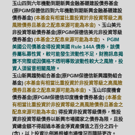
玉山四到六年機動到期新興金融基礎建設債券基金
(原PGIM保德信四到六年機動到期新興金融基礎建設
債券基金)
(本基金有相當比重投資於非投資等級之高
風險債券且基金之配息來源可能為本金)
、玉山美元
非投資等級債券基金(原PGIM保德信美元非投資等級
債券基金)
(本基金之配息來源可能為本金)
、
PGIM
美國公司債基金得投資美國 Rule 144A 債券，該債
券屬私募性質，較可能發生流動性不足，財務訊息揭
露不完整或因價格不透明導致波動性較大之風險，投
資人須留意相關風險。
玉山新興趨勢組合基金(原PGIM保德信新興趨勢組合
基金)
(本基金有相當比重投資於非投資等級之高風險
債券且基金之配息來源可能為本金)
、玉山印度機會
債券基金(原PGIM保德信印度機會債券基金)
(本基金
有相當比重投資於非投資等級之高風險債券且基金之
配息來源可能為本金)
得投資非投資等級債券，惟投
資非投資等級債券以新興市場國家之債券為限，且投
資總金額不得超過本基金淨資產價值之百分之四十
(含)，以上投資比例將根據市場情況而隨時更改。