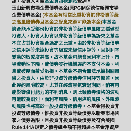
訊，投資人可至
基金資訊觀測站
查詢。
玉山新興市場企業債券基金(原PGIM保德信新興市場
企業債券基金)
(本基金有相當比重投資於非投資等級
之高風險債券且基金之配息來源可能為本金)
本基金
適合能承受部份投資於非投資等級債券風險之穩健型
投資人，投資人投資以非投資等級債券為訴求之基金
不宜占其投資組合過高之比重。由於非投資等級債券
之信用評等未達投資等級或未經信用評等，且對利率
變動的敏感度甚高，故本基金可能會因利率上升、市
場流動性下降，或債券發行機構違約不支付本金、利
息或破產而蒙受虧損。本基金不適合無法承擔相關風
險之投資人。由於非投資等級債券信用評等較差，因
此違約風險較高，尤其在經濟景氣衰退期間，稍有可
能影響償付能力的不利消息，則此類債券價格的波動
可能較為劇烈，而利率風險、信用違約風險、外匯波
動風險也將高於一般投資等級債券。
本基金得投資非
投資等級債券，惟投資非投資等級債券以新興市場國
家之債券為限，且投資非投資等級債券及符合美國
Rule 144A規定之債券總金額不得超過本基金淨資產