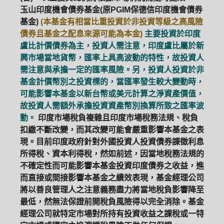
玉山印度機會債券基金(原PGIM保德信印度機會債券
基金)
(本基金有相當比重投資於非投資等級之高風險
債券且基金之配息來源可能為本金)
主要投資於印度
盧比計價債券為主，投資人需注意，印度盧比屬於新
興市場當地貨幣，匯率上具高波動的特性，故投資人
需注意與承擔一定的匯率風險。另，投資人投資於非
基金計價幣別之投資標的，當匯率發生較大變動時，
可能影響本基金以新台幣或美元計算之淨資產價值，
故投資人需額外承擔投資資產幣別換算所致之匯率波
動。
印度市場稅負複雜且印度市場稅務法規、稅負
扣繳不斷改變，而其改變可能會嚴重影響本基金之表
現。目前印度政府針對外國投資人投資債券課徵利息
所得稅、資本利得稅，然如前述，因當地稅務法規的
不確定性而可能影響本基金投資印度債券之收益，進
而直接或間接影響本基金之績效表現，基金經理公司
將以善良管理人之注意義務盡力將當地稅負影響降至
最低，然無法保證前開稅負風險得以完全消除。基金
經理公司就特定市場對所持有投資收益之課稅或一特