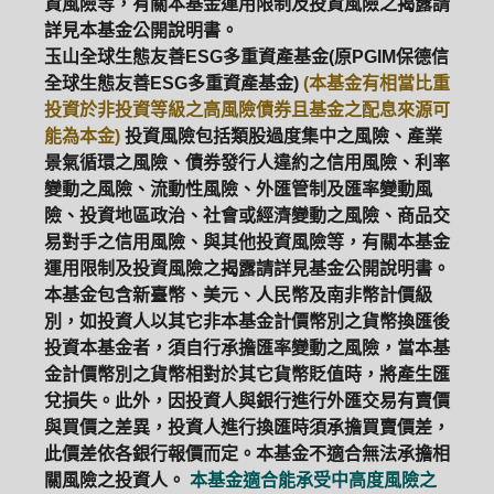
資風險等，有關本基金運用限制及投資風險之揭露請
詳見本基金公開說明書。
玉山全球生態友善ESG多重資產基金(原PGIM保德信
全球生態友善ESG多重資產基金)
(本基金有相當比重
投資於非投資等級之高風險債券且基金之配息來源可
能為本金)
投資風險包括類股過度集中之風險、產業
景氣循環之風險、債券發行人違約之信用風險、利率
變動之風險、流動性風險、外匯管制及匯率變動風
險、投資地區政治、社會或經濟變動之風險、商品交
易對手之信用風險、與其他投資風險等，有關本基金
運用限制及投資風險之揭露請詳見基金公開說明書。
本基金包含新臺幣、美元、人民幣及南非幣計價級
別，如投資人以其它非本基金計價幣別之貨幣換匯後
投資本基金者，須自行承擔匯率變動之風險，當本基
金計價幣別之貨幣相對於其它貨幣貶值時，將產生匯
兌損失。此外，因投資人與銀行進行外匯交易有賣價
與買價之差異，投資人進行換匯時須承擔買賣價差，
此價差依各銀行報價而定。本基金不適合無法承擔相
關風險之投資人。
本基金適合能承受中高度風險之