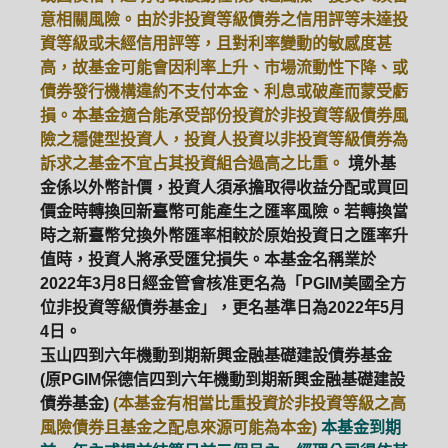
意相關風險。由於非投資等級債券之信用評等未達投
資等級或未經信用評等，且對利率變動的敏感度甚
高，故基金可能會因利率上升、市場流動性下降、或
債券發行機構違約不支付本金、利息或破產而蒙受虧
損。本基金適合能承受部份投資於非投資等級債券風
險之穩健型投資人，投資人投資以非投資等級債券為
訴求之基金不宜占其投資組合過高之比重。
境外基
金係以外幣計價，投資人須承擔取得收益分配或買回
價金時轉換回新臺幣可能產生之匯率風險。若轉換當
時之新臺幣兌換外幣匯率相較於原始投資日之匯率升
值時，投資人將承受匯兌損失。本基金名稱業於
2022年3月8日經金管會核准更名為「PGIM美國全方
位非投資等級債券基金」，更名基準日為2022年5月
4日。
玉山四到六年機動到期新興金融基礎建設債券基金
(原PGIM保德信四到六年機動到期新興金融基礎建設
債券基金)
(本基金有相當比重投資於非投資等級之高
風險債券且基金之配息來源可能為本金)
本基金到期