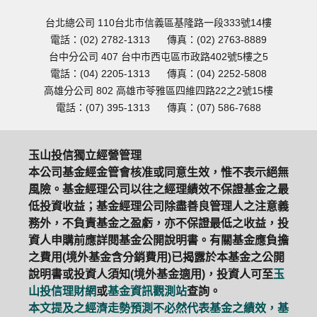
台北總公司 110台北市信義區基隆路一段333號14樓
電話：(02) 2782-1313
傳真：(02) 2763-8889
台中分公司 407 台中市西屯區市政路402號5樓之5
電話：(04) 2205-1313
傳真：(04) 2252-5808
高雄分公司 802 高雄市苓雅區四維四路22之2號15樓
電話：(07) 395-1313
傳真：(07) 586-7688
玉山投信獨立經營管理
本公司基金經金管會核准或同意生效，惟不表示絕無
風險。基金經理公司以往之經理績效不保證基金之最
低投資收益；基金經理公司除盡善良管理人之注意義
務外，不負責基金之盈虧，亦不保證最低之收益，投
資人申購前應詳閱基金公開說明書。有關基金應負擔
之費用(境外基金含分銷費用)已揭露於本基金之公開
說明書或投資人須知(境外基金適用)，投資人可至
玉
山投信理財網
或
基金資訊觀測站
查詢。
本文提及之經濟走勢預測不必然代表基金之績效，基