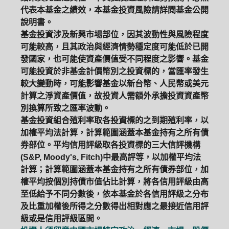
代表本基金之績效，本基金投資風險請詳閱基金公開
說明書。
基金投資涉及新興市場部位，因其波動性與風險程度
可能較高，且其政治與經濟情勢穩定度可能低於已開
發國家，也可能使資產價值受不同程度之影響。基金
可能投資於非基金計價幣別之投資標的，當匯率發生
較大變動時，可能影響基金以新台幣、人民幣或美元
計算之淨資產價值，故投資人需額外承擔投資資產幣
別換算所致之匯率波動。
基金投資組合殖利率取各投資標的之到期殖利率，以
加權平均法計算，計算範圍涵蓋本基金持有之所有債
券部位。平均信用評級取各投資標的三大信評機構
(S&P, Moody's, Fitch)中最高評等，以加權平均法
計算；計算範圍涵蓋本基金持有之所有債券部位，加
權平均按個別持債市值佔比計算，將各信用評級由高
至低給予不同分數後，依本基金於各信用評級之分布
及比重加權後所得之分數得出相對應之最接近信用評
級或是信用評級區間。