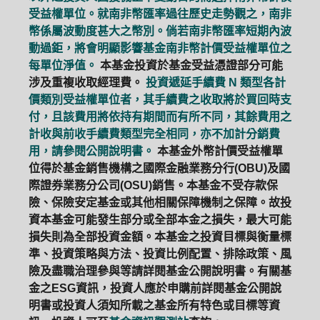
受益權單位。就南非幣匯率過往歷史走勢觀之，南非
幣係屬波動度甚大之幣別。倘若南非幣匯率短期內波
動過鉅，將會明顯影響基金南非幣計價受益權單位之
每單位淨值。
本基金投資於基金受益憑證部分可能
涉及重複收取經理費。
投資遞延手續費 N 類型各計
價類別受益權單位者，其手續費之收取將於買回時支
付，且該費用將依持有期間而有所不同，其餘費用之
計收與前收手續費類型完全相同，亦不加計分銷費
用，請參閱公開說明書。
本基金外幣計價受益權單
位得於基金銷售機構之國際金融業務分行(OBU)及國
際證券業務分公司(OSU)銷售。本基金不受存款保
險、保險安定基金或其他相關保障機制之保障。故投
資本基金可能發生部分或全部本金之損失，最大可能
損失則為全部投資金額。本基金之投資目標與衡量標
準、投資策略與方法、投資比例配置、排除政策、風
險及盡職治理參與等請詳閱基金公開說明書。有關基
金之ESG資訊，投資人應於申購前詳閱基金公開說
明書或投資人須知所載之基金所有特色或目標等資