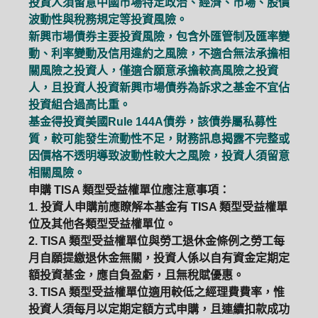
投資人須留意中國市場特定政治、經濟、市場、股價
波動性與稅務規定等投資風險。
新興市場債券主要投資風險，包含外匯管制及匯率變
動、利率變動及信用違約之風險，不適合無法承擔相
關風險之投資人，僅適合願意承擔較高風險之投資
人，且投資人投資新興市場債券為訴求之基金不宜佔
投資組合過高比重。
基金得投資美國Rule 144A債券，該債券屬私募性
質，較可能發生流動性不足，財務訊息揭露不完整或
因價格不透明導致波動性較大之風險，投資人須留意
相關風險。
申購 TISA 類型受益權單位應注意事項：
1. 投資人申購前應瞭解本基金有 TISA 類型受益權單
位及其他各類型受益權單位。
2. TISA 類型受益權單位與勞工退休金條例之勞工每
月自願提繳退休金無關，投資人係以自有資金定期定
額投資基金，應自負盈虧，且無稅賦優惠。
3. TISA 類型受益權單位適用較低之經理費費率，惟
投資人須每月以定期定額方式申購，且連續扣款成功