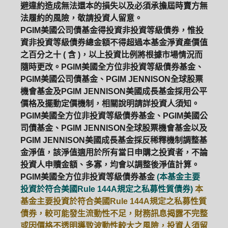
避違約造成無法還本的損失以及必須承擔屆時賣方無
法履約的風險，敬請投資人留意。
PGIM美國公司債基金得投資非投資等級債券，惟投
資非投資等級債券總金額不得超過本基金淨資產價值
之百分之十 ( 含 )，以上投資比例將根據市場情況而
隨時更改。PGIM美國全方位非投資等級債券基金、
PGIM美國公司債基金、PGIM JENNISON全球股票
機會基金及PGIM JENNISON美國成長基金採用公平
價格及擺動定價機制，相關說明請詳投資人須知。
PGIM美國全方位非投資等級債券基金、PGIM美國公
司債基金、PGIM JENNISON全球股票機會基金以及
PGIM JENNISON美國成長基金採反稀釋機制調整基
金淨值，該淨值適用於所有當日申購之投資者，不論
投資人申贖金額、多寡，均會以調整後淨值計算。
PGIM美國全方位非投資等級債券基金
(本基金主要
投資於符合美國Rule 144A規定之私募性質債券)
本
基金主要投資於符合美國Rule 144A規定之私募性質
債券，較可能發生流動性不足，財務訊息揭露不完整
或因價格不透明導致波動性較大之風險，投資人須留