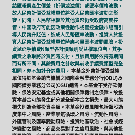
結匯報價產生價差（折價或溢價）或匯率價格波動，
故人民幣計價受益權單位將受人民幣匯率波動之影
響。同時，人民幣相較於其他貨幣仍受政府高度控
管，中國政府可能因政策性動作或管控金融市場而引
導人民幣升貶值，造成人民幣匯率波動，投資人於投
資人民幣計價受益權單位時應考量匯率波動風險。投
資遞延手續費N類型各計價類別受益權單位者，其手
續費之收取將於買回時支付，且該費用將依持有期間
而有所不同，其餘費用之計收與前收手續費類型完全
相同，亦不加計分銷費用。
本基金外幣計價受益權
單位得於基金銷售機構之國際金融業務分行(OBU)及
國際證券業務分公司(OSU)銷售。本基金不受存款保
險、保險安定基金或其他相關保障機制之保障。故投
資本基金可能發生部分或全部本金之損失，最大可能
損失則為全部投資金額。本基金投資風險包括類股過
度集中之風險、產業景氣循環之風險、流動性風險、
外匯管制及匯率變動風險、投資地區政治、社會或經
濟變動之風險、商品交易對手之信用風險、與其他投