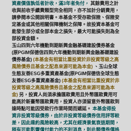
資產價值孰低者計收，滿3年者免付，
其餘費用之計
收與前收手續費類型完全相同，亦不加計分銷費用，
ETF
中國好時平衡
壽星優惠
請參閱本公開說明書。本基金不受存款保險、保險安
定基金或其他相關保障機制之保障。故投資本基金可
醫療生化
中國品牌
0%手續費
能發生部分或全部本金之損失，最大可能損失則為全
部投資金額。
基金申購
策略成長
拉丁美洲
玉山四到六年機動到期新興金融基礎建設債券基金
(原PGIM保德信四到六年機動到期新興金融基礎建設
大中華
債券基金)
(本基金有相當比重投資於非投資等級之高
風險債券且基金之配息來源可能為本金)
、玉山全球
生態友善ESG多重資產基金(原PGIM保德信全球生態
友善ESG多重資產基金)
(本基金有相當比重投資於非
投資等級之高風險債券且基金之配息來源可能為本
金)
另，投資人尚須承擔匯款費用且外幣匯款費用可
能高於新臺幣匯款費用，投資人亦須留意外幣匯款到
達時點可能因受款行作業時間而遞延。
本基金得投
資非投資等級債券，由於非投資等級債券信用評等較
差，因此違約風險較高，尤其在經濟景氣衰退期間，
稍有可能影響償付能力的不利消息，則此類債券價格