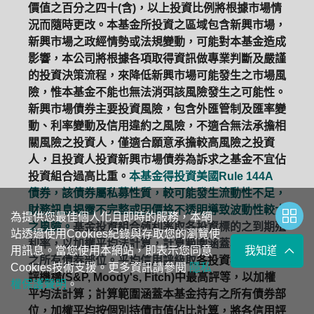
價值之百分之四十(含)，以上投資比例將根據市場情
況而隨時更改。本基金所投資之區域包含新興市場，
新興市場之政經情勢或法規變動，可能對本基金造成
影響，本公司將根據各項取得資訊做專業判斷及嚴謹
的投資決策流程，來降低新興市場可能發生之市場風
險，惟本基金不能也無法消弭該風險發生之可能性。
新興市場債券主要投資風險，包含外匯管制及匯率變
動、利率變動及信用違約之風險，不適合無法承擔相
關風險之投資人，僅適合願意承擔較高風險之投資
人，且投資人投資新興市場債券為訴求之基金不宜佔
投資組合過高比重。
本基金得投資美國Rule 144A
債券，該債券屬私募性質，較可能發生流動性不足，
財務訊息揭露不完整或因價格不透明導致波動性較大
為提供您最佳個人化且即時的服務，本網
之風險。
基金投資組合殖利率取各投資標的之到期殖
站透過使用Cookies紀錄與存取您的瀏覽使
利率，以加權平均法計算，計算範圍涵蓋本基金持有
用訊息。當您使用本網站，即表示您同意
我知道了
之所有債券部位。平均信用評級取
各投資標的三大信
Cookies技術支援。更多資訊請參閱
隱私
評機構(S&P, Moody's, Fitch)中最高評等，以加權
權保護聲明
。
平均法計算；計算範圍涵蓋本基金持有之所有債券部
位，加權平均按個別持債市值佔比計算，將各信用評