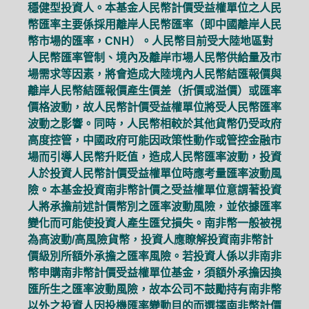
穩健型投資人。本基金人民幣計價受益權單位之人民
幣匯率主要係採用離岸人民幣匯率（即中國離岸人民
幣市場的匯率，CNH）。人民幣目前受大陸地區對
人民幣匯率管制、境內及離岸市場人民幣供給量及市
場需求等因素，將會造成大陸境內人民幣結匯報價與
離岸人民幣結匯報價產生價差（折價或溢價）或匯率
價格波動，故人民幣計價受益權單位將受人民幣匯率
波動之影響。同時，人民幣相較於其他貨幣仍受政府
高度控管，中國政府可能因政策性動作或管控金融市
場而引導人民幣升貶值，造成人民幣匯率波動，投資
人於投資人民幣計價受益權單位時應考量匯率波動風
險。本基金投資南非幣計價之受益權單位意謂著投資
人將承擔前述計價幣別之匯率波動風險，並依據匯率
變化而可能使投資人產生匯兌損失。南非幣一般被視
為高波動/高風險貨幣，投資人應瞭解投資南非幣計
價級別所額外承擔之匯率風險。若投資人係以非南非
幣申購南非幣計價受益權單位基金，須額外承擔因換
匯所生之匯率波動風險，故本公司不鼓勵持有南非幣
以外之投資人因投機匯率變動目的而選擇南非幣計價