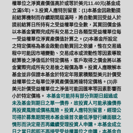
權單位之淨資產價值高於或等於美元11.40元(基金成
立滿5年)。3.投資人應特別留意：(1)本基金因啟動提
前結算機制而存續期間屆滿時，將自動買回受益人於
提前結算日所持有之受益權單位全數，其買回價金係
以本基金實際完成所有交易之日各類型受益權單位每
一受益權單位淨資產價值計算之。(2)本基金所設定
之特定價格為基金啟動自動買回之依據，惟在交易過
程中可能因市場變動、交易成本或流動性等因素導致
結算後之淨值低於特定價格，客戶取得之價金將以基
金實際完成所有交易後之報價為準。投資人應瞭解本
基金並非保證本基金於特定年限累積類型美元計價受
益權單位之每單位淨資產價值將達特定價格。(3)非
美元計價受益權單位之淨值可能因匯率等因素影響而
小於特定價格。
本基金可能持有部分到期日超過或
未及基金到期日之單一債券，故投資人可能承擔債券
再投資風險或價格風險。投資人應特別留意，經理公
司得於募集期間視本基金達首次最低淨發行總面額之
情形而決定是否再繼續受理投資人申購。本基金成立
日之當日起即不再接受受益權單位之申購，本基金自