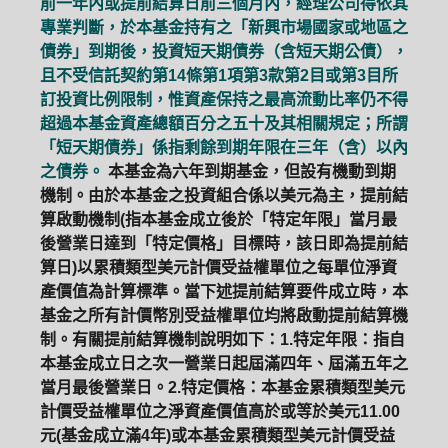
前一年內或提前結算日前三個月內，經理公司得依其
專業判斷，於本基金持有之「新興市場國家或地區之
債券」到期後，投資短天期債券（含短天期公債），
且不受信託契約第14條第1項第3款第2目或第3目所
訂投資比例限制，惟資產保持之最高流動比率仍不得
超過本基金資產總額百分之五十及其相關規定；所謂
「短天期債券」係指剩餘到期年限在三年（含）以內
之債券。
本基金為六年到期基金，但設有機動到期
機制。由於本基金之投資組合係以美元為主，提前結
算啟動機制(指本基金成立後於「特定年限」當月最
後營業日達到「特定價格」目標時，該日即為提前結
算日)以累積類型美元計價受益權單位之每單位淨資
產價值為計算標準。當下述提前結算要件成立時，本
基金之所有計價幣別受益權單位均將啟動提前結算機
制。有關提前結算機制說明如下：1.特定年限：指自
本基金成立日之次一營業日起屆滿四年、屆滿五年之
當月最後營業日。2.特定價格：本基金累積類型美元
計價受益權單位之淨資產價值高於或等於美元11.00
元(基金成立滿4年)或本基金累積類型美元計價受益