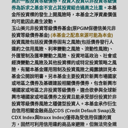
高於一般投資等級債券。投資人投資以非投資等級債
券為訴求之基金不宜占其投資組合過高之比重。
本基
金所投資標的發生上開風險時，本基金之淨資產價值
均可能因此產生波動。
玉山美元非投資等級債券基金(原PGIM保德信美元非
投資等級債券基金)
(本基金之配息來源可能為本金)
投資風險包括投資債券固有之風險(包括債券發行人
違約之信用風險、利率變動之風險、流動性風險)、
外匯管制及匯率變動之風險、投資地區政治、社會或
經濟變動之風險及其他投資標的或特定投資策略之風
險，有關本基金運用限制及投資風險之揭露請詳見本
基金公開說明書。另本基金主要投資於新興市場國家
或地區之債券及基礎建設相關債券債券，包含新興市
場國家或地區之非投資等級債券，適合欲參與全球新
興市場國家或地區債券之投資且能承受部份投資於非
投資等級債券風險之穩健型投資人。本基金承作衍生
自信用相關金融商品(CDS (Credit Default Swap)及
CDX Index與Itraxx Index)僅得為受信用保護的買
方，固然可利用信用違約商品來避險，但無法完全規