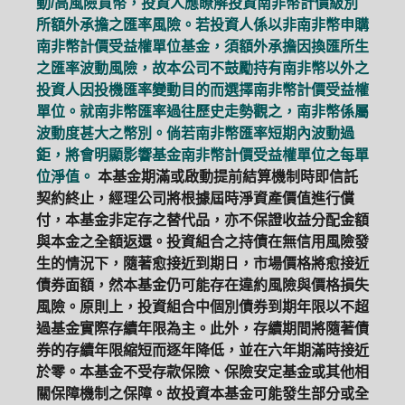
動/高風險貨幣，投資人應瞭解投資南非幣計價級別
所額外承擔之匯率風險。若投資人係以非南非幣申購
南非幣計價受益權單位基金，須額外承擔因換匯所生
之匯率波動風險，故本公司不鼓勵持有南非幣以外之
投資人因投機匯率變動目的而選擇南非幣計價受益權
單位。就南非幣匯率過往歷史走勢觀之，南非幣係屬
波動度甚大之幣別。倘若南非幣匯率短期內波動過
鉅，將會明顯影響基金南非幣計價受益權單位之每單
位淨值。
本基金期滿或啟動提前結算機制時即信託
契約終止，經理公司將根據屆時淨資產價值進行償
付，本基金非定存之替代品，亦不保證收益分配金額
與本金之全額返還。投資組合之持債在無信用風險發
生的情況下，隨著愈接近到期日，市場價格將愈接近
債券面額，然本基金仍可能存在違約風險與價格損失
風險。原則上，投資組合中個別債券到期年限以不超
過基金實際存續年限為主。此外，存續期間將隨著債
券的存續年限縮短而逐年降低，並在六年期滿時接近
於零。本基金不受存款保險、保險安定基金或其他相
關保障機制之保障。故投資本基金可能發生部分或全