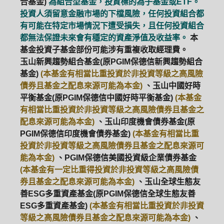
合基金)
為組合型基金，投資標的為子基金或ETF。
投資人須留意金融市場的下檔風險，任何投資組合都
有可能在特定市場情況下遭受損失，且任何投資組合
都無法保證未來會有穩定的資產淨值及收益率。
本
基金投資子基金部份可能涉有重複收取經理費。
玉山新興趨勢組合基金(原PGIM保德信新興趨勢組合
基金)
(本基金有相當比重投資於非投資等級之高風險
債券且基金之配息來源可能為本金)
、玉山中國好時
平衡基金(原PGIM保德信中國好時平衡基金)
(本基金
有相當比重投資於非投資等級之高風險債券且基金之
配息來源可能為本金)
、玉山印度機會債券基金(原
PGIM保德信印度機會債券基金)
(本基金有相當比重
投資於非投資等級之高風險債券且基金之配息來源可
能為本金)
、PGIM保德信美國投資級企業債券基金
(本基金有一定比重得投資於非投資等級之高風險債
券且基金之配息來源可能為本金)
、玉山全球生態友
善ESG多重資產基金(原PGIM保德信全球生態友善
ESG多重資產基金)
(本基金有相當比重投資於非投資
等級之高風險債券且基金之配息來源可能為本金)
、