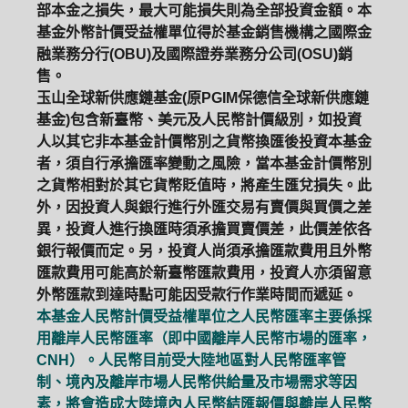
部本金之損失，最大可能損失則為全部投資金額。本
基金外幣計價受益權單位得於基金銷售機構之國際金
融業務分行(OBU)及國際證券業務分公司(OSU)銷
售。
玉山全球新供應鏈基金(原PGIM保德信全球新供應鏈
基金)包含新臺幣、美元及人民幣計價級別，如投資
人以其它非本基金計價幣別之貨幣換匯後投資本基金
者，須自行承擔匯率變動之風險，當本基金計價幣別
之貨幣相對於其它貨幣貶值時，將產生匯兌損失。此
外，因投資人與銀行進行外匯交易有賣價與買價之差
異，投資人進行換匯時須承擔買賣價差，此價差依各
銀行報價而定。另，投資人尚須承擔匯款費用且外幣
匯款費用可能高於新臺幣匯款費用，投資人亦須留意
外幣匯款到達時點可能因受款行作業時間而遞延。
本基金人民幣計價受益權單位之人民幣匯率主要係採
用離岸人民幣匯率（即中國離岸人民幣市場的匯率，
CNH）。人民幣目前受大陸地區對人民幣匯率管
制、境內及離岸市場人民幣供給量及市場需求等因
素，將會造成大陸境內人民幣結匯報價與離岸人民幣