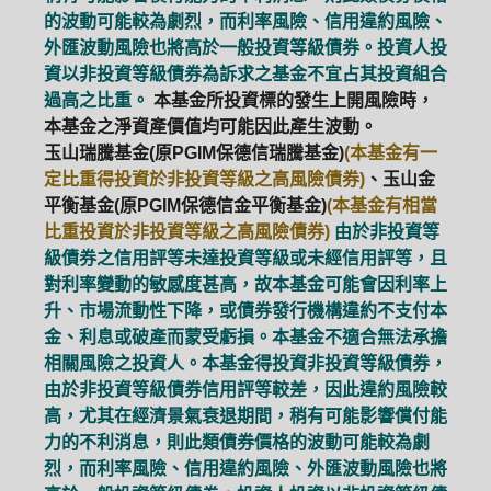
的波動可能較為劇烈，而利率風險、信用違約風險、
外匯波動風險也將高於一般投資等級債券。投資人投
資以非投資等級債券為訴求之基金不宜占其投資組合
過高之比重。
本基金所投資標的發生上開風險時，
本基金之淨資產價值均可能因此產生波動。
玉山瑞騰基金(原PGIM保德信瑞騰基金)
(本基金有一
定比重得投資於非投資等級之高風險債券)
、玉山金
平衡基金(原PGIM保德信金平衡基金)
(本基金有相當
比重投資於非投資等級之高風險債券)
由於非投資等
級債券之信用評等未達投資等級或未經信用評等，且
對利率變動的敏感度甚高，故本基金可能會因利率上
升、市場流動性下降，或債券發行機構違約不支付本
金、利息或破產而蒙受虧損。本基金不適合無法承擔
相關風險之投資人。本基金得投資非投資等級債券，
由於非投資等級債券信用評等較差，因此違約風險較
高，尤其在經濟景氣衰退期間，稍有可能影響償付能
力的不利消息，則此類債券價格的波動可能較為劇
烈，而利率風險、信用違約風險、外匯波動風險也將