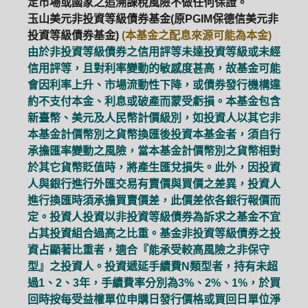
定市場或國家之追溯課稅風險不做任何保證。
玉山美元非投資等級債券基金(原PGIM保德信美元非
投資等級債券基金)
(本基金之配息來源可能為本金)
由於非投資等級債券之信用評等未達投資等級或未經
信用評等，且對利率變動的敏感度甚高，故基金可能
會因利率上升、市場流動性下降，或債券發行機構違
約不支付本金、利息或破產而蒙受虧損。本基金包含
新臺幣、美元及人民幣計價級別，如投資人以其它非
本基金計價幣別之貨幣換匯後投資本基金者，須自行
承擔匯率變動之風險，當本基金計價幣別之貨幣相對
於其它貨幣貶值時，將產生匯兌損失。此外，因投資
人與銀行進行外匯交易有賣價與買價之差異，投資人
進行換匯時須承擔買賣價差，此價差依各銀行報價而
定。投資人投資以非投資等級債券為訴求之基金不宜
占其投資組合過高之比重。基金非投資等級債券之投
資占顯著比重者，適合『能承受較高風險之非保守
型』之投資人。投資遞延手續費N類型者，持有未超
PGIM系列基金
168循環投資
過1、2、3年，手續費率分別為3%、2%、1%，於買
回時按每受益權單位申購日發行價格或買回日單位淨
定期(不)定額
高成長基金
月配息