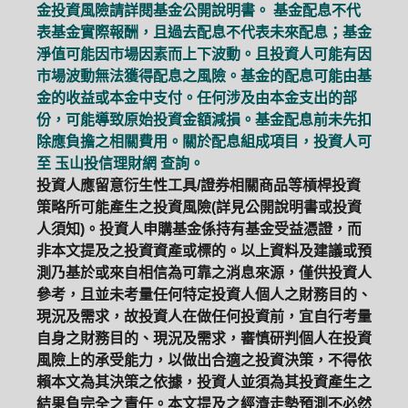
金投資風險請詳閱基金公開說明書。 基金配息不代
表基金實際報酬，且過去配息不代表未來配息；基金
淨值可能因市場因素而上下波動。且投資人可能有因
市場波動無法獲得配息之風險。基金的配息可能由基
金的收益或本金中支付。任何涉及由本金支出的部
份，可能導致原始投資金額減損。基金配息前未先扣
除應負擔之相關費用。關於配息組成項目，投資人可
至
玉山投信理財網
查詢。
投資人應留意衍生性工具/證券相關商品等槓桿投資
策略所可能產生之投資風險(詳見公開說明書或投資
人須知)。投資人申購基金係持有基金受益憑證，而
非本文提及之投資資產或標的。以上資料及建議或預
測乃基於或來自相信為可靠之消息來源，僅供投資人
參考，且並未考量任何特定投資人個人之財務目的、
現況及需求，故投資人在做任何投資前，宜自行考量
自身之財務目的、現況及需求，審慎研判個人在投資
風險上的承受能力，以做出合適之投資決策，不得依
賴本文為其決策之依據，投資人並須為其投資產生之
結果負完全之責任。本文提及之經濟走勢預測不必然