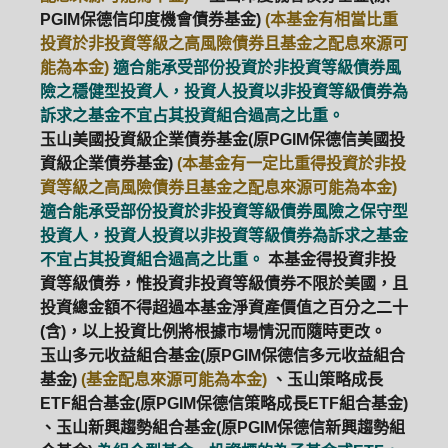
PGIM保德信印度機會債券基金)
(本基金有相當比重
投資於非投資等級之高風險債券且基金之配息來源可
能為本金)
適合能承受部份投資於非投資等級債券風
險之穩健型投資人，投資人投資以非投資等級債券為
訴求之基金不宜占其投資組合過高之比重。
玉山美國投資級企業債券基金(原PGIM保德信美國投
資級企業債券基金)
(本基金有一定比重得投資於非投
資等級之高風險債券且基金之配息來源可能為本金)
適合能承受部份投資於非投資等級債券風險之保守型
投資人，投資人投資以非投資等級債券為訴求之基金
不宜占其投資組合過高之比重。
本基金得投資非投
資等級債券，惟投資非投資等級債券不限於美國，且
投資總金額不得超過本基金淨資產價值之百分之二十
(含)，以上投資比例將根據市場情況而隨時更改。
玉山多元收益組合基金(原PGIM保德信多元收益組合
基金)
(基金配息來源可能為本金)
、玉山策略成長
ETF組合基金(原PGIM保德信策略成長ETF組合基金)
、玉山新興趨勢組合基金(原PGIM保德信新興趨勢組