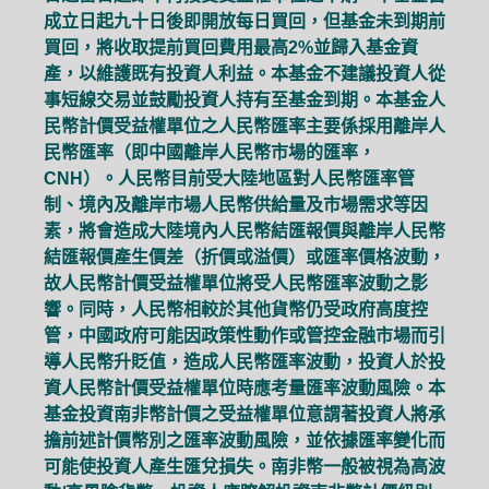
成立日起九十日後即開放每日買回，但基金未到期前
買回，將收取提前買回費用最高2%並歸入基金資
產，以維護既有投資人利益。本基金不建議投資人從
事短線交易並鼓勵投資人持有至基金到期。本基金人
民幣計價受益權單位之人民幣匯率主要係採用離岸人
民幣匯率（即中國離岸人民幣市場的匯率，
CNH）。人民幣目前受大陸地區對人民幣匯率管
制、境內及離岸市場人民幣供給量及市場需求等因
素，將會造成大陸境內人民幣結匯報價與離岸人民幣
結匯報價產生價差（折價或溢價）或匯率價格波動，
故人民幣計價受益權單位將受人民幣匯率波動之影
響。同時，人民幣相較於其他貨幣仍受政府高度控
管，中國政府可能因政策性動作或管控金融市場而引
導人民幣升貶值，造成人民幣匯率波動，投資人於投
資人民幣計價受益權單位時應考量匯率波動風險。本
基金投資南非幣計價之受益權單位意謂著投資人將承
擔前述計價幣別之匯率波動風險，並依據匯率變化而
可能使投資人產生匯兌損失。南非幣一般被視為高波