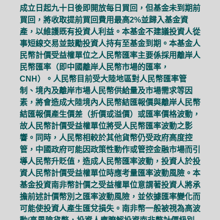
成立日起九十日後即開放每日買回，但基金未到期前
買回，將收取提前買回費用最高2%並歸入基金資
產，以維護既有投資人利益。本基金不建議投資人從
事短線交易並鼓勵投資人持有至基金到期。本基金人
民幣計價受益權單位之人民幣匯率主要係採用離岸人
民幣匯率（即中國離岸人民幣市場的匯率，
CNH）。人民幣目前受大陸地區對人民幣匯率管
制、境內及離岸市場人民幣供給量及市場需求等因
素，將會造成大陸境內人民幣結匯報價與離岸人民幣
結匯報價產生價差（折價或溢價）或匯率價格波動，
故人民幣計價受益權單位將受人民幣匯率波動之影
響。同時，人民幣相較於其他貨幣仍受政府高度控
管，中國政府可能因政策性動作或管控金融市場而引
導人民幣升貶值，造成人民幣匯率波動，投資人於投
資人民幣計價受益權單位時應考量匯率波動風險。本
基金投資南非幣計價之受益權單位意謂著投資人將承
擔前述計價幣別之匯率波動風險，並依據匯率變化而
可能使投資人產生匯兌損失。南非幣一般被視為高波