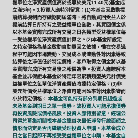
權單位之淨資產價值高於或等於美元11.40元(基金成
立滿5年)。3.投資人應特別留意：(1)本基金因啟動提
前結算機制而存續期間屆滿時，將自動買回受益人於
提前結算日所持有之受益權單位全數，其買回價金係
以本基金實際完成所有交易之日各類型受益權單位每
一受益權單位淨資產價值計算之。(2)本基金所設定
之特定價格為基金啟動自動買回之依據，惟在交易過
程中可能因市場變動、交易成本或流動性等因素導致
結算後之淨值低於特定價格，客戶取得之價金將以基
金實際完成所有交易後之報價為準。投資人應瞭解本
基金並非保證本基金於特定年限累積類型美元計價受
益權單位之每單位淨資產價值將達特定價格。(3)非
美元計價受益權單位之淨值可能因匯率等因素影響而
小於特定價格。
本基金可能持有部分到期日超過或
未及基金到期日之單一債券，故投資人可能承擔債券
再投資風險或價格風險。投資人應特別留意，經理公
司得於募集期間視本基金達首次最低淨發行總面額之
情形而決定是否再繼續受理投資人申購。本基金成立
日之當日起即不再接受受益權單位之申購，本基金自