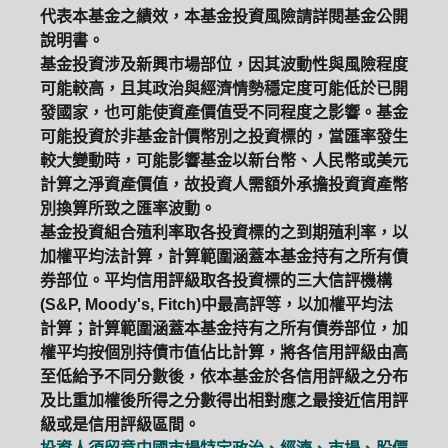
代表本基金之績效，本基金投資風險請詳閱基金公開
說明書。
基金投資涉及新興市場部位，因其波動性與風險程度
可能較高，且其政治與經濟情勢穩定度可能低於已開
發國家，也可能使資產價值受不同程度之影響。基金
可能投資於非基金計價幣別之投資標的，當匯率發生
較大變動時，可能影響基金以新台幣、人民幣或美元
計算之淨資產價值，故投資人需額外承擔投資資產幣
別換算所致之匯率波動。
基金投資組合殖利率取各投資標的之到期殖利率，以
加權平均法計算，計算範圍涵蓋本基金持有之所有債
券部位。平均信用評級取各投資標的三大信評機構
(S&P, Moody's, Fitch)中最高評等，以加權平均法
計算；計算範圍涵蓋本基金持有之所有債券部位，加
權平均按個別持債市值佔比計算，將各信用評級由高
至低給予不同分數後，依本基金於各信用評級之分布
及比重加權後所得之分數得出相對應之最接近信用評
級或是信用評級區間。