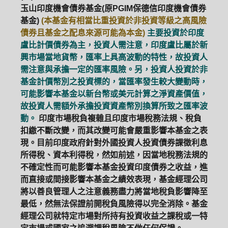
玉山印度機會債券基金(原PGIM保德信印度機會債券
基金)
(本基金有相當比重投資於非投資等級之高風險
債券且基金之配息來源可能為本金)
主要投資於印度
盧比計價債券為主，投資人需注意，印度盧比屬於新
興市場當地貨幣，匯率上具高波動的特性，故投資人
需注意與承擔一定的匯率風險。另，投資人投資於非
基金計價幣別之投資標的，當匯率發生較大變動時，
可能影響本基金以新台幣或美元計算之淨資產價值，
故投資人需額外承擔投資資產幣別換算所致之匯率波
動。
印度市場稅負複雜且印度市場稅務法規、稅負
扣繳不斷改變，而其改變可能會嚴重影響本基金之表
現。目前印度政府針對外國投資人投資債券課徵利息
所得稅、資本利得稅，然如前述，因當地稅務法規的
不確定性而可能影響本基金投資印度債券之收益，進
而直接或間接影響本基金之績效表現，基金經理公司
將以善良管理人之注意義務盡力將當地稅負影響降至
最低，然無法保證前開稅負風險得以完全消除。基金
經理公司就特定市場對所持有投資收益之課稅或一特