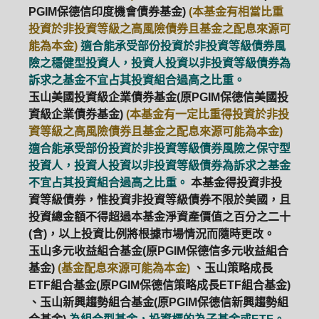
PGIM保德信印度機會債券基金)
(本基金有相當比重
投資於非投資等級之高風險債券且基金之配息來源可
能為本金)
適合能承受部份投資於非投資等級債券風
險之穩健型投資人，投資人投資以非投資等級債券為
訴求之基金不宜占其投資組合過高之比重。
玉山美國投資級企業債券基金(原PGIM保德信美國投
資級企業債券基金)
(本基金有一定比重得投資於非投
資等級之高風險債券且基金之配息來源可能為本金)
適合能承受部份投資於非投資等級債券風險之保守型
投資人，投資人投資以非投資等級債券為訴求之基金
不宜占其投資組合過高之比重。
本基金得投資非投
資等級債券，惟投資非投資等級債券不限於美國，且
投資總金額不得超過本基金淨資產價值之百分之二十
(含)，以上投資比例將根據市場情況而隨時更改。
玉山多元收益組合基金(原PGIM保德信多元收益組合
基金)
(基金配息來源可能為本金)
、玉山策略成長
ETF組合基金(原PGIM保德信策略成長ETF組合基金)
、玉山新興趨勢組合基金(原PGIM保德信新興趨勢組