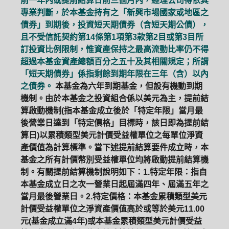
前一年內或提前結算日前三個月內，經理公司得依其
專業判斷，於本基金持有之「新興市場國家或地區之
債券」到期後，投資短天期債券（含短天期公債），
且不受信託契約第14條第1項第3款第2目或第3目所
訂投資比例限制，惟資產保持之最高流動比率仍不得
超過本基金資產總額百分之五十及其相關規定；所謂
「短天期債券」係指剩餘到期年限在三年（含）以內
之債券。
本基金為六年到期基金，但設有機動到期
機制。由於本基金之投資組合係以美元為主，提前結
算啟動機制(指本基金成立後於「特定年限」當月最
後營業日達到「特定價格」目標時，該日即為提前結
算日)以累積類型美元計價受益權單位之每單位淨資
產價值為計算標準。當下述提前結算要件成立時，本
基金之所有計價幣別受益權單位均將啟動提前結算機
制。有關提前結算機制說明如下：1.特定年限：指自
本基金成立日之次一營業日起屆滿四年、屆滿五年之
當月最後營業日。2.特定價格：本基金累積類型美元
計價受益權單位之淨資產價值高於或等於美元11.00
元(基金成立滿4年)或本基金累積類型美元計價受益