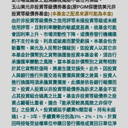
定市場或國家之追溯課稅風險不做任何保證。
玉山美元非投資等級債券基金(原PGIM保德信美元非
投資等級債券基金)
(本基金之配息來源可能為本金)
由於非投資等級債券之信用評等未達投資等級或未經
信用評等，且對利率變動的敏感度甚高，故基金可能
會因利率上升、市場流動性下降，或債券發行機構違
約不支付本金、利息或破產而蒙受虧損。本基金包含
新臺幣、美元及人民幣計價級別，如投資人以其它非
本基金計價幣別之貨幣換匯後投資本基金者，須自行
承擔匯率變動之風險，當本基金計價幣別之貨幣相對
於其它貨幣貶值時，將產生匯兌損失。此外，因投資
人與銀行進行外匯交易有賣價與買價之差異，投資人
進行換匯時須承擔買賣價差，此價差依各銀行報價而
定。投資人投資以非投資等級債券為訴求之基金不宜
占其投資組合過高之比重。基金非投資等級債券之投
資占顯著比重者，適合『能承受較高風險之非保守
型』之投資人。投資遞延手續費N類型者，持有未超
過1、2、3年，手續費率分別為3%、2%、1%，於買
回時按每受益權單位申購日發行價格或買回日單位淨