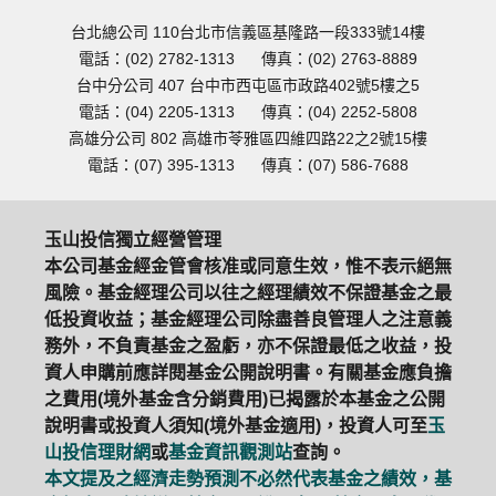
台北總公司 110台北市信義區基隆路一段333號14樓
電話：(02) 2782-1313
傳真：(02) 2763-8889
台中分公司 407 台中市西屯區市政路402號5樓之5
電話：(04) 2205-1313
傳真：(04) 2252-5808
高雄分公司 802 高雄市苓雅區四維四路22之2號15樓
電話：(07) 395-1313
傳真：(07) 586-7688
玉山投信獨立經營管理
本公司基金經金管會核准或同意生效，惟不表示絕無
風險。基金經理公司以往之經理績效不保證基金之最
低投資收益；基金經理公司除盡善良管理人之注意義
務外，不負責基金之盈虧，亦不保證最低之收益，投
資人申購前應詳閱基金公開說明書。有關基金應負擔
之費用(境外基金含分銷費用)已揭露於本基金之公開
說明書或投資人須知(境外基金適用)，投資人可至
玉
山投信理財網
或
基金資訊觀測站
查詢。
本文提及之經濟走勢預測不必然代表基金之績效，基