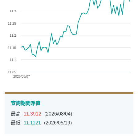
The chart has 1 Y axis displaying values. Data ranges from 1
11.3
11.25
11.2
11.15
11.1
11.05
2026/05/07
End of interactive chart.
查詢期間淨值
最高
11.3912
(2026/08/04)
最低
11.1121
(2026/05/19)