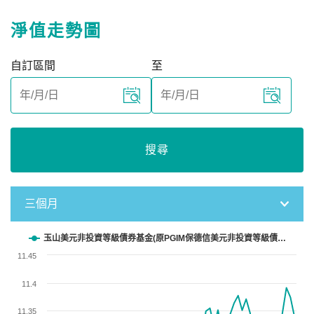
淨值走勢圖
自訂區間
至
搜尋
三個月
Chart
玉山美元非投資等級債券基金(原PGIM保德信美元非投資等級債…
11.45
Line chart with 62 data points.
View as data table, Chart
11.4
The chart has 1 X axis displaying categories.
11.35