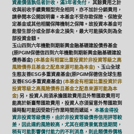
資產價值孰低者計收，滿3年者免付，
其餘費用之計
收與前收手續費類型完全相同，亦不加計分銷費用，
請參閱本公開說明書。本基金不受存款保險、保險安
定基金或其他相關保障機制之保障。故投資本基金可
能發生部分或全部本金之損失，最大可能損失則為全
部投資金額。
玉山四到六年機動到期新興金融基礎建設債券基金
(原PGIM保德信四到六年機動到期新興金融基礎建設
債券基金)
(本基金有相當比重投資於非投資等級之高
風險債券且基金之配息來源可能為本金)
、玉山全球
生態友善ESG多重資產基金(原PGIM保德信全球生態
友善ESG多重資產基金)
(本基金有相當比重投資於非
投資等級之高風險債券且基金之配息來源可能為本
金)
另，投資人尚須承擔匯款費用且外幣匯款費用可
能高於新臺幣匯款費用，投資人亦須留意外幣匯款到
達時點可能因受款行作業時間而遞延。
本基金得投
資非投資等級債券，由於非投資等級債券信用評等較
差，因此違約風險較高，尤其在經濟景氣衰退期間，
稍有可能影響償付能力的不利消息，則此類債券價格