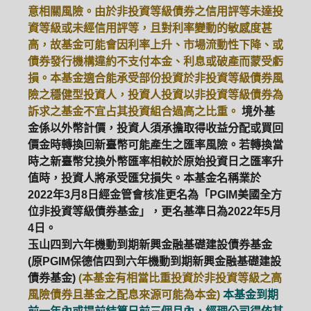
意相關風險。由於非投資等級債券之信用評等未達投
資等級或未經信用評等，且對利率變動的敏感度甚
高，故基金可能會因利率上升、市場流動性下降、或
債券發行機構違約不支付本金、利息或破產而蒙受虧
損。本基金適合能承受部份投資於非投資等級債券風
險之穩健型投資人，投資人投資以非投資等級債券為
訴求之基金不宜占其投資組合過高之比重。
境外基
金係以外幣計價，投資人須承擔取得收益分配或買回
價金時轉換回新臺幣可能產生之匯率風險。若轉換當
時之新臺幣兌換外幣匯率相較於原始投資日之匯率升
值時，投資人將承受匯兌損失。本基金名稱業於
2022年3月8日經金管會核准更名為「PGIM美國全方
位非投資等級債券基金」，更名基準日為2022年5月
4日。
玉山四到六年機動到期新興金融基礎建設債券基金
(原PGIM保德信四到六年機動到期新興金融基礎建設
債券基金)
(本基金有相當比重投資於非投資等級之高
風險債券且基金之配息來源可能為本金)
本基金到期