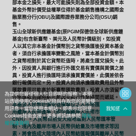
部本金之損失，最大可能損失則為全部投資金額。本
基金外幣計價受益權單位得於基金銷售機構之國際金
融業務分行(OBU)及國際證券業務分公司(OSU)銷
售。
玉山全球新供應鏈基金(原PGIM保德信全球新供應鏈
基金)包含新臺幣、美元及人民幣計價級別，如投資
人以其它非本基金計價幣別之貨幣換匯後投資本基金
者，須自行承擔匯率變動之風險，當本基金計價幣別
之貨幣相對於其它貨幣貶值時，將產生匯兌損失。此
外，因投資人與銀行進行外匯交易有賣價與買價之差
異，投資人進行換匯時須承擔買賣價差，此價差依各
銀行報價而定。另，投資人尚須承擔匯款費用且外幣
匯款費用可能高於新臺幣匯款費用，投資人亦須留意
為提供您最佳個人化且即時的服務，本網
外幣匯款到達時點可能因受款行作業時間而遞延。
站透過使用Cookies紀錄與存取您的瀏覽使
本基金人民幣計價受益權單位之人民幣匯率主要係採
用訊息。當您使用本網站，即表示您同意
我知道了
用離岸人民幣匯率（即中國離岸人民幣市場的匯率，
Cookies技術支援。更多資訊請參閱
隱私
CNH）。人民幣目前受大陸地區對人民幣匯率管
權保護聲明
。
制、境內及離岸市場人民幣供給量及市場需求等因
素，將會造成大陸境內人民幣結匯報價與離岸人民幣