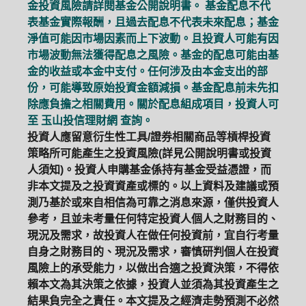
金投資風險請詳閱基金公開說明書。 基金配息不代
表基金實際報酬，且過去配息不代表未來配息；基金
淨值可能因市場因素而上下波動。且投資人可能有因
市場波動無法獲得配息之風險。基金的配息可能由基
金的收益或本金中支付。任何涉及由本金支出的部
份，可能導致原始投資金額減損。基金配息前未先扣
除應負擔之相關費用。關於配息組成項目，投資人可
至
玉山投信理財網
查詢。
投資人應留意衍生性工具/證券相關商品等槓桿投資
策略所可能產生之投資風險(詳見公開說明書或投資
人須知)。投資人申購基金係持有基金受益憑證，而
非本文提及之投資資產或標的。以上資料及建議或預
測乃基於或來自相信為可靠之消息來源，僅供投資人
參考，且並未考量任何特定投資人個人之財務目的、
現況及需求，故投資人在做任何投資前，宜自行考量
自身之財務目的、現況及需求，審慎研判個人在投資
風險上的承受能力，以做出合適之投資決策，不得依
賴本文為其決策之依據，投資人並須為其投資產生之
結果負完全之責任。本文提及之經濟走勢預測不必然