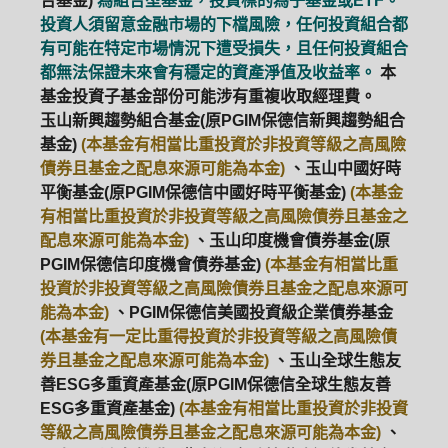
合基金)
為組合型基金，投資標的為子基金或ETF。
投資人須留意金融市場的下檔風險，任何投資組合都
有可能在特定市場情況下遭受損失，且任何投資組合
都無法保證未來會有穩定的資產淨值及收益率。
本
基金投資子基金部份可能涉有重複收取經理費。
玉山新興趨勢組合基金(原PGIM保德信新興趨勢組合
基金)
(本基金有相當比重投資於非投資等級之高風險
債券且基金之配息來源可能為本金)
、玉山中國好時
平衡基金(原PGIM保德信中國好時平衡基金)
(本基金
有相當比重投資於非投資等級之高風險債券且基金之
配息來源可能為本金)
、玉山印度機會債券基金(原
PGIM保德信印度機會債券基金)
(本基金有相當比重
投資於非投資等級之高風險債券且基金之配息來源可
能為本金)
、PGIM保德信美國投資級企業債券基金
(本基金有一定比重得投資於非投資等級之高風險債
券且基金之配息來源可能為本金)
、玉山全球生態友
善ESG多重資產基金(原PGIM保德信全球生態友善
ESG多重資產基金)
(本基金有相當比重投資於非投資
等級之高風險債券且基金之配息來源可能為本金)
、