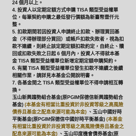
24 個月以上。
4. 投資人以定期定額方式申購 TISA 類型受益權單
ETF
中國好時平衡
壽星優惠
位，每筆契約申購之最低發行價額為新臺幣壹仟元
整。
醫療生化
中國品牌
0%手續費
5. 扣款期間若因投資人申請終止扣款、辦理買回基
金（不得辦理部分買回）或帳戶扣款失敗者，視為扣
基金申購
策略成長
拉丁美洲
款不連續，則終止該定期定額扣款約定，自終止、贖
回或扣款失敗之日起 6 個月內，投資人不得就本基
大中華
金 TISA 類型受益權單位新增定期定額申購契約。
6. 有關 TISA 類型受益權單位發生扣款不連續之後續
相關作業，請詳見本基金公開說明書。
7. 各基金間之 TISA 類型受益權單位不得申請相互轉
換。
玉山新興趨勢組合基金(原PGIM保德信新興趨勢組合
基金)
(本基金有相當比重投資於非投資等級之高風險
債券且基金之配息來源可能為本金)
、玉山中國好時
平衡基金(原PGIM保德信中國好時平衡基金)
(本基金
有相當比重投資於非投資等級之高風險債券且基金之
配息來源可能為本金)
、玉山印度機會債券基金(原