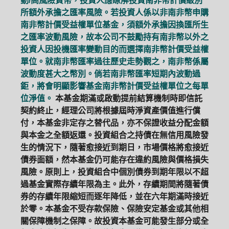
動/高風險貨幣，投資人應瞭解投資南非幣計價級別
所額外承擔之匯率風險。若投資人係以非南非幣申購
南非幣計價受益權單位基金，須額外承擔因換匯所生
之匯率波動風險，故本公司不鼓勵持有南非幣以外之
投資人因投機匯率變動目的而選擇南非幣計價受益權
單位。就南非幣匯率過往歷史走勢觀之，南非幣係屬
波動度甚大之幣別。倘若南非幣匯率短期內波動過
鉅，將會明顯影響基金南非幣計價受益權單位之每單
位淨值。
本基金期滿或啟動提前結算機制時即信託
契約終止，經理公司將根據屆時淨資產價值進行償
付，本基金非定存之替代品，亦不保證收益分配金額
與本金之全額返還。投資組合之持債在無信用風險發
生的情況下，隨著愈接近到期日，市場價格將愈接近
債券面額，然本基金仍可能存在違約風險與價格損失
風險。原則上，投資組合中個別債券到期年限以不超
過基金實際存續年限為主。此外，存續期間將隨著債
券的存續年限縮短而逐年降低，並在六年期滿時接近
於零。本基金不受存款保險、保險安定基金或其他相
關保障機制之保障。故投資本基金可能發生部分或全