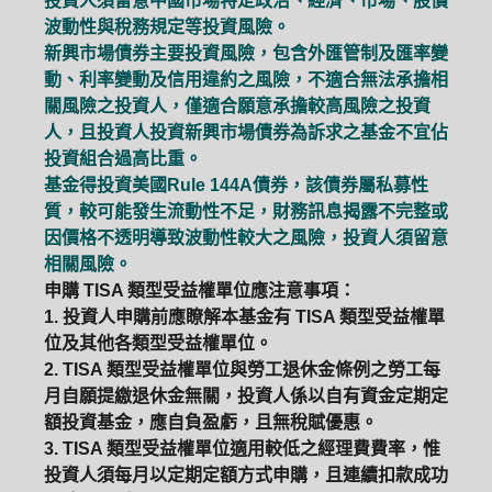
投資人須留意中國市場特定政治、經濟、市場、股價
波動性與稅務規定等投資風險。
新興市場債券主要投資風險，包含外匯管制及匯率變
動、利率變動及信用違約之風險，不適合無法承擔相
關風險之投資人，僅適合願意承擔較高風險之投資
人，且投資人投資新興市場債券為訴求之基金不宜佔
投資組合過高比重。
基金得投資美國Rule 144A債券，該債券屬私募性
質，較可能發生流動性不足，財務訊息揭露不完整或
因價格不透明導致波動性較大之風險，投資人須留意
相關風險。
申購 TISA 類型受益權單位應注意事項：
1. 投資人申購前應瞭解本基金有 TISA 類型受益權單
位及其他各類型受益權單位。
2. TISA 類型受益權單位與勞工退休金條例之勞工每
月自願提繳退休金無關，投資人係以自有資金定期定
額投資基金，應自負盈虧，且無稅賦優惠。
PGIM系列基金
168循環投資
3. TISA 類型受益權單位適用較低之經理費費率，惟
投資人須每月以定期定額方式申購，且連續扣款成功
定期(不)定額
高成長基金
月配息