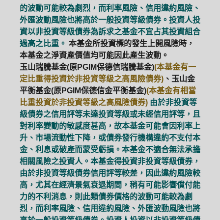
的波動可能較為劇烈，而利率風險、信用違約風險、
外匯波動風險也將高於一般投資等級債券。投資人投
資以非投資等級債券為訴求之基金不宜占其投資組合
過高之比重。
本基金所投資標的發生上開風險時，
本基金之淨資產價值均可能因此產生波動。
玉山瑞騰基金(原PGIM保德信瑞騰基金)
(本基金有一
定比重得投資於非投資等級之高風險債券)
、玉山金
平衡基金(原PGIM保德信金平衡基金)
(本基金有相當
比重投資於非投資等級之高風險債券)
由於非投資等
級債券之信用評等未達投資等級或未經信用評等，且
對利率變動的敏感度甚高，故本基金可能會因利率上
升、市場流動性下降，或債券發行機構違約不支付本
金、利息或破產而蒙受虧損。本基金不適合無法承擔
相關風險之投資人。本基金得投資非投資等級債券，
由於非投資等級債券信用評等較差，因此違約風險較
高，尤其在經濟景氣衰退期間，稍有可能影響償付能
力的不利消息，則此類債券價格的波動可能較為劇
烈，而利率風險、信用違約風險、外匯波動風險也將