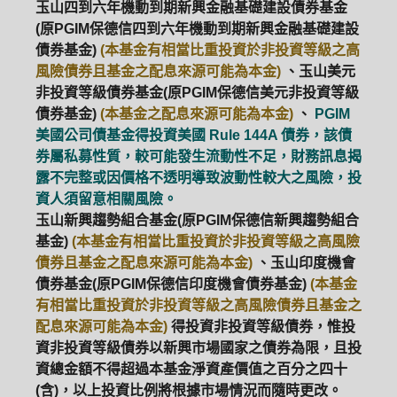
玉山四到六年機動到期新興金融基礎建設債券基金
(原PGIM保德信四到六年機動到期新興金融基礎建設
債券基金)
(本基金有相當比重投資於非投資等級之高
風險債券且基金之配息來源可能為本金)
、玉山美元
非投資等級債券基金(原PGIM保德信美元非投資等級
債券基金)
(本基金之配息來源可能為本金)
、
PGIM
美國公司債基金得投資美國 Rule 144A 債券，該債
券屬私募性質，較可能發生流動性不足，財務訊息揭
露不完整或因價格不透明導致波動性較大之風險，投
資人須留意相關風險。
玉山新興趨勢組合基金(原PGIM保德信新興趨勢組合
基金)
(本基金有相當比重投資於非投資等級之高風險
債券且基金之配息來源可能為本金)
、玉山印度機會
債券基金(原PGIM保德信印度機會債券基金)
(本基金
有相當比重投資於非投資等級之高風險債券且基金之
配息來源可能為本金)
得投資非投資等級債券，惟投
資非投資等級債券以新興市場國家之債券為限，且投
資總金額不得超過本基金淨資產價值之百分之四十
(含)，以上投資比例將根據市場情況而隨時更改。