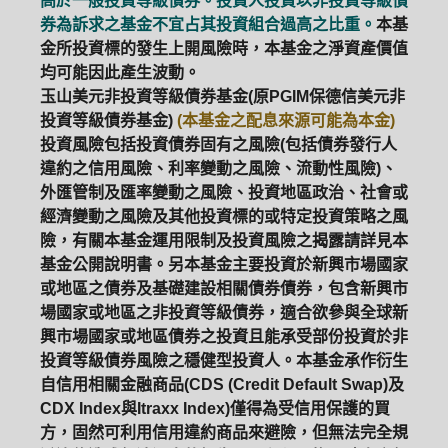
高於一般投資等級債券。投資人投資以非投資等級債
券為訴求之基金不宜占其投資組合過高之比重。
本基
金所投資標的發生上開風險時，本基金之淨資產價值
均可能因此產生波動。
玉山美元非投資等級債券基金(原PGIM保德信美元非
投資等級債券基金)
(本基金之配息來源可能為本金)
投資風險包括投資債券固有之風險(包括債券發行人
違約之信用風險、利率變動之風險、流動性風險)、
外匯管制及匯率變動之風險、投資地區政治、社會或
經濟變動之風險及其他投資標的或特定投資策略之風
險，有關本基金運用限制及投資風險之揭露請詳見本
基金公開說明書。另本基金主要投資於新興市場國家
或地區之債券及基礎建設相關債券債券，包含新興市
場國家或地區之非投資等級債券，適合欲參與全球新
興市場國家或地區債券之投資且能承受部份投資於非
投資等級債券風險之穩健型投資人。本基金承作衍生
自信用相關金融商品(CDS (Credit Default Swap)及
CDX Index與Itraxx Index)僅得為受信用保護的買
方，固然可利用信用違約商品來避險，但無法完全規