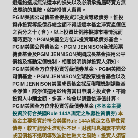
避違約造成無法還本的損失以及必須承擔屆時賣方無
法履約的風險，敬請投資人留意。
PGIM美國公司債基金得投資非投資等級債券，惟投
資非投資等級債券總金額不得超過本基金淨資產價值
之百分之十 ( 含 )，以上投資比例將根據市場情況而
隨時更改。PGIM美國全方位非投資等級債券基金、
PGIM美國公司債基金、PGIM JENNISON全球股票
機會基金及PGIM JENNISON美國成長基金採用公平
價格及擺動定價機制，相關說明請詳投資人須知。
PGIM美國全方位非投資等級債券基金、PGIM美國公
司債基金、PGIM JENNISON全球股票機會基金以及
PGIM JENNISON美國成長基金採反稀釋機制調整基
金淨值，該淨值適用於所有當日申購之投資者，不論
投資人申贖金額、多寡，均會以調整後淨值計算。
PGIM美國全方位非投資等級債券基金
(本基金主要
投資於符合美國Rule 144A規定之私募性質債券)
本
基金主要投資於符合美國Rule 144A規定之私募性質
債券，較可能發生流動性不足，財務訊息揭露不完整
或因價格不透明導致波動性較大之風險，投資人須留