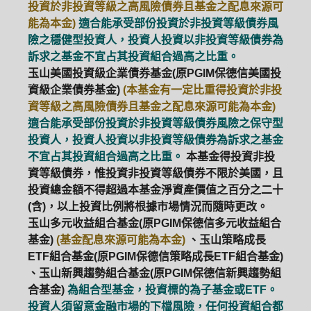
投資於非投資等級之高風險債券且基金之配息來源可
能為本金)
適合能承受部份投資於非投資等級債券風
險之穩健型投資人，投資人投資以非投資等級債券為
訴求之基金不宜占其投資組合過高之比重。
玉山美國投資級企業債券基金(原PGIM保德信美國投
資級企業債券基金)
(本基金有一定比重得投資於非投
資等級之高風險債券且基金之配息來源可能為本金)
適合能承受部份投資於非投資等級債券風險之保守型
投資人，投資人投資以非投資等級債券為訴求之基金
不宜占其投資組合過高之比重。
本基金得投資非投
資等級債券，惟投資非投資等級債券不限於美國，且
投資總金額不得超過本基金淨資產價值之百分之二十
(含)，以上投資比例將根據市場情況而隨時更改。
玉山多元收益組合基金(原PGIM保德信多元收益組合
基金)
(基金配息來源可能為本金)
、玉山策略成長
ETF組合基金(原PGIM保德信策略成長ETF組合基金)
、玉山新興趨勢組合基金(原PGIM保德信新興趨勢組
合基金)
為組合型基金，投資標的為子基金或ETF。
投資人須留意金融市場的下檔風險，任何投資組合都