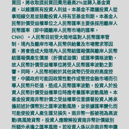
買回，將收取提前買回費用最高2%並歸入基金資
產，以維護既有投資人利益。本基金不建議投資人從
事短線交易並鼓勵投資人持有至基金到期。本基金人
民幣計價受益權單位之人民幣匯率主要係採用離岸人
民幣匯率（即中國離岸人民幣市場的匯率，
CNH）。人民幣目前受大陸地區對人民幣匯率管
制、境內及離岸市場人民幣供給量及市場需求等因
素，將會造成大陸境內人民幣結匯報價與離岸人民幣
結匯報價產生價差（折價或溢價）或匯率價格波動，
故人民幣計價受益權單位將受人民幣匯率波動之影
響。同時，人民幣相較於其他貨幣仍受政府高度控
管，中國政府可能因政策性動作或管控金融市場而引
導人民幣升貶值，造成人民幣匯率波動，投資人於投
資人民幣計價受益權單位時應考量匯率波動風險。本
基金投資南非幣計價之受益權單位意謂著投資人將承
擔前述計價幣別之匯率波動風險，並依據匯率變化而
可能使投資人產生匯兌損失。南非幣一般被視為高波
動/高風險貨幣，投資人應瞭解投資南非幣計價級別
所額外承擔之匯率風險。若投資人係以非南非幣申購