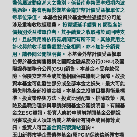
幣係屬波動度甚大之幣別。倘若南非幣匯率短期內波
動過鉅，將會明顯影響基金南非幣計價受益權單位之
每單位淨值。
本基金投資於基金受益憑證部分可能
涉及重複收取經理費。
投資遞延手續費 N 類型各計
價類別受益權單位者，其手續費之收取將於買回時支
付，且該費用將依持有期間而有所不同，其餘費用之
計收與前收手續費類型完全相同，亦不加計分銷費
用，請參閱公開說明書。
本基金外幣計價受益權單
位得於基金銷售機構之國際金融業務分行(OBU)及國
際證券業務分公司(OSU)銷售。本基金不受存款保
險、保險安定基金或其他相關保障機制之保障。故投
資本基金可能發生部分或全部本金之損失，最大可能
損失則為全部投資金額。本基金之投資目標與衡量標
準、投資策略與方法、投資比例配置、排除政策、風
險及盡職治理參與等請詳閱基金公開說明書。有關基
金之ESG資訊，投資人應於申購前詳閱基金公開說
明書或投資人須知所載之基金所有特色或目標等資
訊，投資人可至
基金資訊觀測站
查詢。
玉山新興市場企業債券基金(原PGIM保德信新興市場