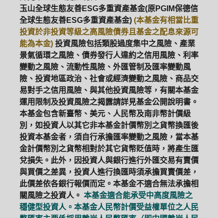
玉山全球生態友善ESG多重資產基金(原PGIM保德信
全球生態友善ESG多重資產基金)
(本基金有相當比重
投資於非投資等級之高風險債券且基金之配息來源可
能為本金)
投資風險包括類股過度集中之風險、產業
景氣循環之風險、債券發行人違約之信用風險、利率
變動之風險、流動性風險、外匯管制及匯率變動風
險、投資地區政治、社會或經濟變動之風險、商品交
易對手之信用風險、與其他投資風險等，有關本基金
運用限制及投資風險之揭露請詳見基金公開說明書。
本基金包含新臺幣、美元、人民幣及南非幣計價級
別，如投資人以其它非本基金計價幣別之貨幣換匯後
投資本基金者，須自行承擔匯率變動之風險，當本基
金計價幣別之貨幣相對於其它貨幣貶值時，將產生匯
兌損失。此外，因投資人與銀行進行外匯交易有賣價
與買價之差異，投資人進行換匯時須承擔買賣價差，
此價差依各銀行報價而定。本基金不適合無法承擔相
關風險之投資人。
本基金適合能承受中高度風險之
穩健型投資人。本基金人民幣計價受益權單位之人民