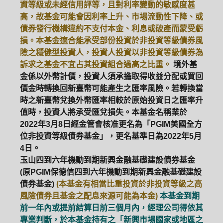
資等級或未經信用評等，且對利率變動的敏感度甚
高，故基金可能會因利率上升、市場流動性下降、或
債券發行機構違約不支付本金、利息或破產而蒙受虧
損。本基金適合能承受部份投資於非投資等級債券風
險之穩健型投資人，投資人投資以非投資等級債券為
訴求之基金不宜占其投資組合過高之比重。
境外基
金係以外幣計價，投資人須承擔取得收益分配或買回
價金時轉換回新臺幣可能產生之匯率風險。若轉換當
時之新臺幣兌換外幣匯率相較於原始投資日之匯率升
值時，投資人將承受匯兌損失。本基金名稱業於
2022年3月8日經金管會核准更名為「PGIM美國全方
位非投資等級債券基金」，更名基準日為2022年5月
4日。
玉山四到六年機動到期新興金融基礎建設債券基金
(原PGIM保德信四到六年機動到期新興金融基礎建設
債券基金)
(本基金有相當比重投資於非投資等級之高
風險債券且基金之配息來源可能為本金)
本基金到期
前一年內或提前結算日前三個月內，經理公司得依其
專業判斷，於本基金持有之「新興市場國家或地區之