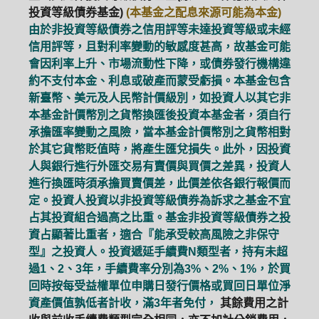
投資等級債券基金)
(本基金之配息來源可能為本金)
由於非投資等級債券之信用評等未達投資等級或未經
ETF
中國好時平衡
壽星優惠
信用評等，且對利率變動的敏感度甚高，故基金可能
會因利率上升、市場流動性下降，或債券發行機構違
醫療生化
中國品牌
0%手續費
約不支付本金、利息或破產而蒙受虧損。本基金包含
新臺幣、美元及人民幣計價級別，如投資人以其它非
基金申購
策略成長
拉丁美洲
本基金計價幣別之貨幣換匯後投資本基金者，須自行
承擔匯率變動之風險，當本基金計價幣別之貨幣相對
大中華
於其它貨幣貶值時，將產生匯兌損失。此外，因投資
人與銀行進行外匯交易有賣價與買價之差異，投資人
進行換匯時須承擔買賣價差，此價差依各銀行報價而
定。投資人投資以非投資等級債券為訴求之基金不宜
占其投資組合過高之比重。基金非投資等級債券之投
資占顯著比重者，適合『能承受較高風險之非保守
型』之投資人。投資遞延手續費N類型者，持有未超
過1、2、3年，手續費率分別為3%、2%、1%，於買
回時按每受益權單位申購日發行價格或買回日單位淨
資產價值孰低者計收，滿3年者免付，
其餘費用之計