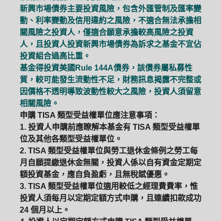
新興市場債券主要投資風險，包含外匯管制及匯率變
動、利率變動及信用違約之風險，不適合無法承擔相
關風險之投資人，僅適合願意承擔較高風險之投資
人，且投資人投資新興市場債券為訴求之基金不宜佔
投資組合過高比重。
基金得投資美國Rule 144A債券，該債券屬私募性
質，較可能發生流動性不足，財務訊息揭露不完整或
因價格不透明導致波動性較大之風險，投資人須留意
相關風險。
申購 TISA 類型受益權單位應注意事項：
1. 投資人申購前應瞭解本基金有 TISA 類型受益權單
位及其他各類型受益權單位。
2. TISA 類型受益權單位與勞工退休金條例之勞工每
月自願提繳退休金無關，投資人係以自有資金定期定
額投資基金，應自負盈虧，且無稅賦優惠。
3. TISA 類型受益權單位適用較低之經理費費率，惟
投資人須每月以定期定額方式申購，且連續扣款成功
24 個月以上。