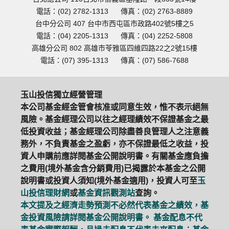
電話：(02) 2782-1313
傳真：(02) 2763-8889
台中分公司 407 台中市西屯區市政路402號5樓之5
電話：(04) 2205-1313
傳真：(04) 2252-5808
高雄分公司 802 高雄市苓雅區四維四路22之2號15樓
電話：(07) 395-1313
傳真：(07) 586-7688
玉山投信獨立經營管理
本公司基金經金管會核准或同意生效，惟不表示絕無
風險。基金經理公司以往之經理績效不保證基金之最
低投資收益；基金經理公司除盡善良管理人之注意義
務外，不負責基金之盈虧，亦不保證最低之收益，投
資人申購前應詳閱基金公開說明書。有關基金應負擔
之費用(境外基金含分銷費用)已揭露於本基金之公開
說明書或投資人須知(境外基金適用)，投資人可至
玉
山投信理財網
或
基金資訊觀測站
查詢。
本文提及之經濟走勢預測不必然代表基金之績效，基
金投資風險請詳閱基金公開說明書。 基金配息不代