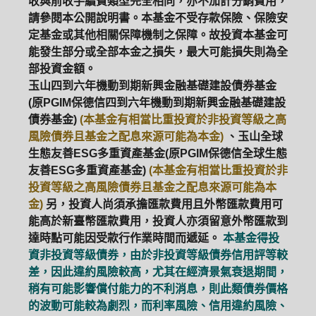
收與前收手續費類型完全相同，亦不加計分銷費用，
請參閱本公開說明書。本基金不受存款保險、保險安
定基金或其他相關保障機制之保障。故投資本基金可
能發生部分或全部本金之損失，最大可能損失則為全
部投資金額。
玉山四到六年機動到期新興金融基礎建設債券基金
(原PGIM保德信四到六年機動到期新興金融基礎建設
債券基金)
(本基金有相當比重投資於非投資等級之高
風險債券且基金之配息來源可能為本金)
、玉山全球
生態友善ESG多重資產基金(原PGIM保德信全球生態
友善ESG多重資產基金)
(本基金有相當比重投資於非
投資等級之高風險債券且基金之配息來源可能為本
金)
另，投資人尚須承擔匯款費用且外幣匯款費用可
能高於新臺幣匯款費用，投資人亦須留意外幣匯款到
達時點可能因受款行作業時間而遞延。
本基金得投
資非投資等級債券，由於非投資等級債券信用評等較
差，因此違約風險較高，尤其在經濟景氣衰退期間，
稍有可能影響償付能力的不利消息，則此類債券價格
的波動可能較為劇烈，而利率風險、信用違約風險、