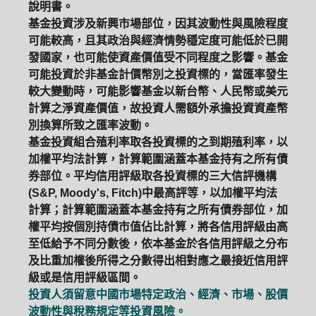
說明書。
基金投資涉及新興市場部位，因其波動性與風險程度
可能較高，且其政治與經濟情勢穩定度可能低於已開
發國家，也可能使資產價值受不同程度之影響。基金
可能投資於非基金計價幣別之投資標的，當匯率發生
較大變動時，可能影響基金以新台幣、人民幣或美元
計算之淨資產價值，故投資人需額外承擔投資資產幣
別換算所致之匯率波動。
基金投資組合殖利率取各投資標的之到期殖利率，以
加權平均法計算，計算範圍涵蓋本基金持有之所有債
券部位。平均信用評級取各投資標的三大信評機構
(S&P, Moody's, Fitch)中最高評等，以加權平均法
計算；計算範圍涵蓋本基金持有之所有債券部位，加
權平均按個別持債市值佔比計算，將各信用評級由高
至低給予不同分數後，依本基金於各信用評級之分布
及比重加權後所得之分數得出相對應之最接近信用評
級或是信用評級區間。
投資人須留意中國市場特定政治、經濟、市場、股價
波動性與稅務規定等投資風險。