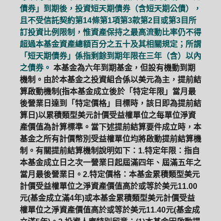
債券」到期後，投資短天期債券（含短天期公債），
且不受信託契約第14條第1項第3款第2目或第3目所
訂投資比例限制，惟資產保持之最高流動比率仍不得
超過本基金資產總額百分之五十及其相關規定；所謂
「短天期債券」係指剩餘到期年限在三年（含）以內
之債券。
本基金為六年到期基金，但設有機動到期
機制。由於本基金之投資組合係以美元為主，提前結
算啟動機制(指本基金成立後於「特定年限」當月最
後營業日達到「特定價格」目標時，該日即為提前結
算日)以累積類型美元計價受益權單位之每單位淨資
產價值為計算標準。當下述提前結算要件成立時，本
基金之所有計價幣別受益權單位均將啟動提前結算機
制。有關提前結算機制說明如下：1.特定年限：指自
本基金成立日之次一營業日起屆滿四年、屆滿五年之
當月最後營業日。2.特定價格：本基金累積類型美元
計價受益權單位之淨資產價值高於或等於美元11.00
元(基金成立滿4年)或本基金累積類型美元計價受益
權單位之淨資產價值高於或等於美元11.40元(基金成