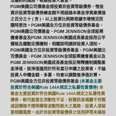
法履約的風險，敬請投資人留意。
PGIM美國公司債基金得投資非投資等級債券，惟投
資非投資等級債券總金額不得超過本基金淨資產價值
之百分之十 ( 含 )，以上投資比例將根據市場情況而
隨時更改。PGIM美國全方位非投資等級債券基金、
PGIM美國公司債基金、PGIM JENNISON全球股票
機會基金及PGIM JENNISON美國成長基金採用公平
價格及擺動定價機制，相關說明請詳投資人須知。
PGIM美國全方位非投資等級債券基金、PGIM美國公
司債基金、PGIM JENNISON全球股票機會基金以及
PGIM JENNISON美國成長基金採反稀釋機制調整基
金淨值，該淨值適用於所有當日申購之投資者，不論
投資人申贖金額、多寡，均會以調整後淨值計算。
PGIM美國全方位非投資等級債券基金
(本基金主要
投資於符合美國Rule 144A規定之私募性質債券)
本
基金主要投資於符合美國Rule 144A規定之私募性質
債券，較可能發生流動性不足，財務訊息揭露不完整
或因價格不透明導致波動性較大之風險，投資人須留
意相關風險。由於非投資等級債券之信用評等未達投