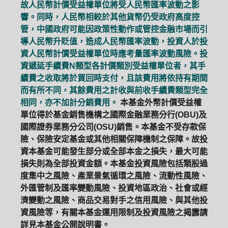
故人民幣計價受益權單位將受人民幣匯率波動之影
響。同時，人民幣相較於其他貨幣仍受政府高度控
管，中國政府可能因政策性動作或管控金融市場而引
導人民幣升貶值，造成人民幣匯率波動，投資人於投
資人民幣計價受益權單位時應考量匯率波動風險。投
資遞延手續費N類型各計價類別受益權單位者，其手
續費之收取將於買回時支付，且該費用將依持有期間
而有所不同，其餘費用之計收與前收手續費類型完全
相同，亦不加計分銷費用。
本基金外幣計價受益權
單位得於基金銷售機構之國際金融業務分行(OBU)及
國際證券業務分公司(OSU)銷售。本基金不受存款保
險、保險安定基金或其他相關保障機制之保障。故投
資本基金可能發生部分或全部本金之損失，最大可能
損失則為全部投資金額。本基金投資風險包括類股過
度集中之風險、產業景氣循環之風險、流動性風險、
外匯管制及匯率變動風險、投資地區政治、社會或經
濟變動之風險、商品交易對手之信用風險、與其他投
資風險等，有關本基金運用限制及投資風險之揭露請
詳見本基金公開說明書。