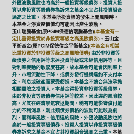
外匯波動風險也將高於一般投資等級債券。投資人投
資以非投資等級債券為訴求之基金不宜占其投資組合
過高之比重。
本基金所投資標的發生上開風險時，
本基金之淨資產價值均可能因此產生波動。
玉山瑞騰基金(原PGIM保德信瑞騰基金)
(本基金有一
定比重得投資於非投資等級之高風險債券)
、玉山金
平衡基金(原PGIM保德信金平衡基金)
(本基金有相當
比重投資於非投資等級之高風險債券)
由於非投資等
級債券之信用評等未達投資等級或未經信用評等，且
對利率變動的敏感度甚高，故本基金可能會因利率上
升、市場流動性下降，或債券發行機構違約不支付本
金、利息或破產而蒙受虧損。本基金不適合無法承擔
相關風險之投資人。本基金得投資非投資等級債券，
由於非投資等級債券信用評等較差，因此違約風險較
高，尤其在經濟景氣衰退期間，稍有可能影響償付能
力的不利消息，則此類債券價格的波動可能較為劇
烈，而利率風險、信用違約風險、外匯波動風險也將
高於一般投資等級債券。投資人投資以非投資等級債
券為訴求之基金不宜占其投資組合過高之比重。
本基