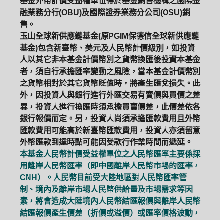
基金外幣計價受益權單位得於基金銷售機構之國際金
融業務分行(OBU)及國際證券業務分公司(OSU)銷
售。
玉山全球新供應鏈基金(原PGIM保德信全球新供應鏈
基金)包含新臺幣、美元及人民幣計價級別，如投資
人以其它非本基金計價幣別之貨幣換匯後投資本基金
者，須自行承擔匯率變動之風險，當本基金計價幣別
之貨幣相對於其它貨幣貶值時，將產生匯兌損失。此
外，因投資人與銀行進行外匯交易有賣價與買價之差
異，投資人進行換匯時須承擔買賣價差，此價差依各
銀行報價而定。另，投資人尚須承擔匯款費用且外幣
匯款費用可能高於新臺幣匯款費用，投資人亦須留意
外幣匯款到達時點可能因受款行作業時間而遞延。
本基金人民幣計價受益權單位之人民幣匯率主要係採
用離岸人民幣匯率（即中國離岸人民幣市場的匯率，
CNH）。人民幣目前受大陸地區對人民幣匯率管
制、境內及離岸市場人民幣供給量及市場需求等因
素，將會造成大陸境內人民幣結匯報價與離岸人民幣
結匯報價產生價差（折價或溢價）或匯率價格波動，