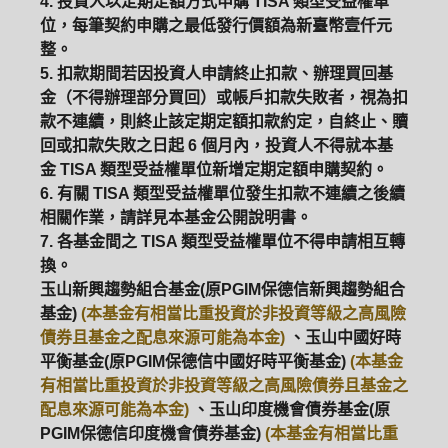
4. 投資人以定期定額方式申購 TISA 類型受益權單
位，每筆契約申購之最低發行價額為新臺幣壹仟元
整。
5. 扣款期間若因投資人申請終止扣款、辦理買回基
金（不得辦理部分買回）或帳戶扣款失敗者，視為扣
款不連續，則終止該定期定額扣款約定，自終止、贖
回或扣款失敗之日起 6 個月內，投資人不得就本基
金 TISA 類型受益權單位新增定期定額申購契約。
6. 有關 TISA 類型受益權單位發生扣款不連續之後續
相關作業，請詳見本基金公開說明書。
7. 各基金間之 TISA 類型受益權單位不得申請相互轉
換。
玉山新興趨勢組合基金(原PGIM保德信新興趨勢組合
基金)
(本基金有相當比重投資於非投資等級之高風險
債券且基金之配息來源可能為本金)
、玉山中國好時
平衡基金(原PGIM保德信中國好時平衡基金)
(本基金
有相當比重投資於非投資等級之高風險債券且基金之
配息來源可能為本金)
、玉山印度機會債券基金(原
PGIM保德信印度機會債券基金)
(本基金有相當比重