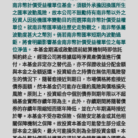
南非幣計價受益權單位基金，須額外承擔因換匯所生
之匯率波動風險，故本公司不鼓勵持有南非幣以外之
投資人因投機匯率變動目的而選擇南非幣計價受益權
單位。就南非幣匯率過往歷史走勢觀之，南非幣係屬
波動度甚大之幣別。倘若南非幣匯率短期內波動過
鉅，將會明顯影響基金南非幣計價受益權單位之每單
位淨值。
本基金期滿或啟動提前結算機制時即信託
契約終止，經理公司將根據屆時淨資產價值進行償
付，本基金非定存之替代品，亦不保證收益分配金額
與本金之全額返還。投資組合之持債在無信用風險發
生的情況下，隨著愈接近到期日，市場價格將愈接近
債券面額，然本基金仍可能存在違約風險與價格損失
風險。原則上，投資組合中個別債券到期年限以不超
過基金實際存續年限為主。此外，存續期間將隨著債
券的存續年限縮短而逐年降低，並在六年期滿時接近
於零。本基金不受存款保險、保險安定基金或其他相
關保障機制之保障。故投資本基金可能發生部分或全
部本金之損失，最大可能損失則為全部投資金額。本