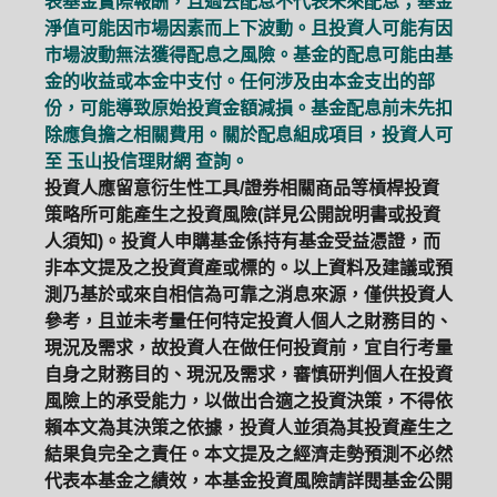
表基金實際報酬，且過去配息不代表未來配息；基金
淨值可能因市場因素而上下波動。且投資人可能有因
市場波動無法獲得配息之風險。基金的配息可能由基
金的收益或本金中支付。任何涉及由本金支出的部
份，可能導致原始投資金額減損。基金配息前未先扣
除應負擔之相關費用。關於配息組成項目，投資人可
至
玉山投信理財網
查詢。
投資人應留意衍生性工具/證券相關商品等槓桿投資
策略所可能產生之投資風險(詳見公開說明書或投資
人須知)。投資人申購基金係持有基金受益憑證，而
非本文提及之投資資產或標的。以上資料及建議或預
測乃基於或來自相信為可靠之消息來源，僅供投資人
參考，且並未考量任何特定投資人個人之財務目的、
現況及需求，故投資人在做任何投資前，宜自行考量
自身之財務目的、現況及需求，審慎研判個人在投資
風險上的承受能力，以做出合適之投資決策，不得依
賴本文為其決策之依據，投資人並須為其投資產生之
結果負完全之責任。本文提及之經濟走勢預測不必然
代表本基金之績效，本基金投資風險請詳閱基金公開