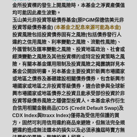
金所投資標的發生上開風險時，本基金之淨資產價值
均可能因此產生波動。
玉山美元非投資等級債券基金(原PGIM保德信美元非
投資等級債券基金)
(本基金之配息來源可能為本金)
投資風險包括投資債券固有之風險(包括債券發行人
違約之信用風險、利率變動之風險、流動性風險)、
外匯管制及匯率變動之風險、投資地區政治、社會或
經濟變動之風險及其他投資標的或特定投資策略之風
險，有關本基金運用限制及投資風險之揭露請詳見本
基金公開說明書。另本基金主要投資於新興市場國家
或地區之債券及基礎建設相關債券債券，包含新興市
場國家或地區之非投資等級債券，適合欲參與全球新
興市場國家或地區債券之投資且能承受部份投資於非
投資等級債券風險之穩健型投資人。本基金承作衍生
自信用相關金融商品(CDS (Credit Default Swap)及
CDX Index與Itraxx Index)僅得為受信用保護的買
方，固然可利用信用違約商品來避險，但無法完全規
避違約造成無法還本的損失以及必須承擔屆時賣方無