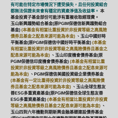
有可能在特定市場情況下遭受損失，且任何投資組合
都無法保證未來會有穩定的資產淨值及收益率。
本
基金投資子基金部份可能涉有重複收取經理費。
玉山新興趨勢組合基金(原PGIM保德信新興趨勢組合
基金)
(本基金有相當比重投資於非投資等級之高風險
債券且基金之配息來源可能為本金)
、玉山中國好時
平衡基金(原PGIM保德信中國好時平衡基金)
(本基金
有相當比重投資於非投資等級之高風險債券且基金之
配息來源可能為本金)
、玉山印度機會債券基金(原
PGIM保德信印度機會債券基金)
(本基金有相當比重
投資於非投資等級之高風險債券且基金之配息來源可
能為本金)
、PGIM保德信美國投資級企業債券基金
(本基金有一定比重得投資於非投資等級之高風險債
券且基金之配息來源可能為本金)
、玉山全球生態友
善ESG多重資產基金(原PGIM保德信全球生態友善
ESG多重資產基金)
(本基金有相當比重投資於非投資
等級之高風險債券且基金之配息來源可能為本金)
、
玉山四到六年機動到期新興金融基礎建設債券基金