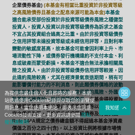
企業債券基金)
(本基金有相當比重投資於非投資等級
之高風險債券且基金之配息來源可能為本金)
本基金
適合能承受部份投資於非投資等級債券風險之穩健型
投資人，投資人投資以非投資等級債券為訴求之基金
不宜占其投資組合過高之比重。由於非投資等級債券
之信用評等未達投資等級或未經信用評等，且對利率
變動的敏感度甚高，故本基金可能會因利率上升、市
場流動性下降，或債券發行機構違約不支付本金、利
息或破產而蒙受虧損。本基金不適合無法承擔相關風
險之投資人。由於非投資等級債券信用評等較差，因
此違約風險較高，尤其在經濟景氣衰退期間，稍有可
能影響償付能力的不利消息，則此類債券價格的波動
可能較為劇烈，而利率風險、信用違約風險、外匯波
為提供您最佳個人化且即時的服務，本網
動風險也將高於一般投資等級債券。
本基金得投資非
站透過使用Cookies紀錄與存取您的瀏覽使
投資等級債券，惟投資非投資等級債券以新興市場國
用訊息。當您使用本網站，即表示您同意
我知道了
家之債券為限，且投資非投資等級債券及符合美國
Cookies技術支援。更多資訊請參閱
隱私
Rule 144A規定之債券總金額不得超過本基金淨資產
權保護聲明
。
價值之百分之四十(含)，以上投資比例將根據市場情