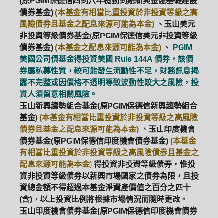
(原PGIM保德信四到六年機動到期新興金融基礎建設
債券基金)
(本基金有相當比重投資於非投資等級之高
風險債券且基金之配息來源可能為本金)
、玉山美元
非投資等級債券基金(原PGIM保德信美元非投資等級
債券基金)
(本基金之配息來源可能為本金)
、
PGIM
美國公司債基金得投資美國 Rule 144A 債券，該債
券屬私募性質，較可能發生流動性不足，財務訊息揭
露不完整或因價格不透明導致波動性較大之風險，投
資人須留意相關風險。
玉山新興趨勢組合基金(原PGIM保德信新興趨勢組合
基金)
(本基金有相當比重投資於非投資等級之高風險
債券且基金之配息來源可能為本金)
、玉山印度機會
債券基金(原PGIM保德信印度機會債券基金)
(本基金
有相當比重投資於非投資等級之高風險債券且基金之
配息來源可能為本金)
得投資非投資等級債券，惟投
資非投資等級債券以新興市場國家之債券為限，且投
資總金額不得超過本基金淨資產價值之百分之四十
(含)，以上投資比例將根據市場情況而隨時更改。
玉山印度機會債券基金(原PGIM保德信印度機會債券