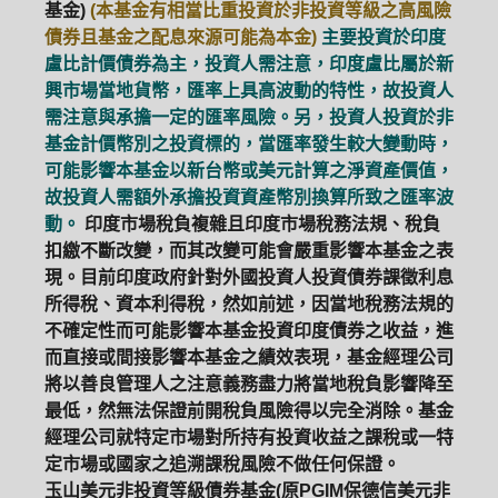
基金)
(本基金有相當比重投資於非投資等級之高風險
債券且基金之配息來源可能為本金)
主要投資於印度
盧比計價債券為主，投資人需注意，印度盧比屬於新
興市場當地貨幣，匯率上具高波動的特性，故投資人
需注意與承擔一定的匯率風險。另，投資人投資於非
基金計價幣別之投資標的，當匯率發生較大變動時，
可能影響本基金以新台幣或美元計算之淨資產價值，
故投資人需額外承擔投資資產幣別換算所致之匯率波
動。
印度市場稅負複雜且印度市場稅務法規、稅負
扣繳不斷改變，而其改變可能會嚴重影響本基金之表
現。目前印度政府針對外國投資人投資債券課徵利息
所得稅、資本利得稅，然如前述，因當地稅務法規的
不確定性而可能影響本基金投資印度債券之收益，進
而直接或間接影響本基金之績效表現，基金經理公司
將以善良管理人之注意義務盡力將當地稅負影響降至
最低，然無法保證前開稅負風險得以完全消除。基金
經理公司就特定市場對所持有投資收益之課稅或一特
PGIM系列基金
168循環投資
定市場或國家之追溯課稅風險不做任何保證。
玉山美元非投資等級債券基金(原PGIM保德信美元非
定期(不)定額
高成長基金
月配息