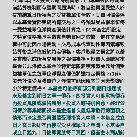
立滿5年)。3.投資人應特別留意：(1)本基金因啟動提
前結算機制而存續期間屆滿時，將自動買回受益人於
提前結算日所持有之受益權單位全數，其買回價金係
以本基金實際完成所有交易之日各類型受益權單位每
一受益權單位淨資產價值計算之。(2)本基金所設定
之特定價格為基金啟動自動買回之依據，惟在交易過
程中可能因市場變動、交易成本或流動性等因素導致
結算後之淨值低於特定價格，客戶取得之價金將以基
金實際完成所有交易後之報價為準。投資人應瞭解本
基金並非保證本基金於特定年限累積類型美元計價受
益權單位之每單位淨資產價值將達特定價格。(3)非
美元計價受益權單位之淨值可能因匯率等因素影響而
小於特定價格。
本基金可能持有部分到期日超過或
未及基金到期日之單一債券，故投資人可能承擔債券
再投資風險或價格風險。投資人應特別留意，經理公
司得於募集期間視本基金達首次最低淨發行總面額之
情形而決定是否再繼續受理投資人申購。本基金成立
日之當日起即不再接受受益權單位之申購，本基金自
成立日起九十日後即開放每日買回，但基金未到期前