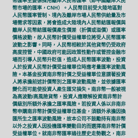
幣匯率主要係採用離岸人民幣匯率（即中國離岸人民
幣市場的匯率，CNH）。人民幣目前受大陸地區對
人民幣匯率管制、境內及離岸市場人民幣供給量及市
場需求等因素，將會造成大陸境內人民幣結匯報價與
離岸人民幣結匯報價產生價差（折價或溢價）或匯率
價格波動，故人民幣計價受益權單位將受人民幣匯率
波動之影響。同時，人民幣相較於其他貨幣仍受政府
高度控管，中國政府可能因政策性動作或管控金融市
場而引導人民幣升貶值，造成人民幣匯率波動，投資
人於投資人民幣計價受益權單位時應考量匯率波動風
險。本基金投資南非幣計價之受益權單位意謂著投資
人將承擔前述計價幣別之匯率波動風險，並依據匯率
變化而可能使投資人產生匯兌損失。南非幣一般被視
為高波動/高風險貨幣，投資人應瞭解投資南非幣計
價級別所額外承擔之匯率風險。若投資人係以非南非
幣申購南非幣計價受益權單位基金，須額外承擔因換
匯所生之匯率波動風險，故本公司不鼓勵持有南非幣
以外之投資人因投機匯率變動目的而選擇南非幣計價
受益權單位。就南非幣匯率過往歷史走勢觀之，南非