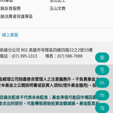
SG專區
玉山志工
金融友善服務
玉山文教
金融消費者保護專區
|
線上客服
高雄分公司 802 高雄市苓雅區四維四路22之2號15樓
電話：(07) 395-1313
傳真：(07) 586-7688
金經理公司除盡善良管理人之注意義務外，不負責基金之
本基金之公開說明書或投資人須知(境外基金適用)，投資
，且過去配息不代表未來配息；基金淨值可能因市場因素而
金支出的部份，可能導致原始投資金額減損。基金配息前