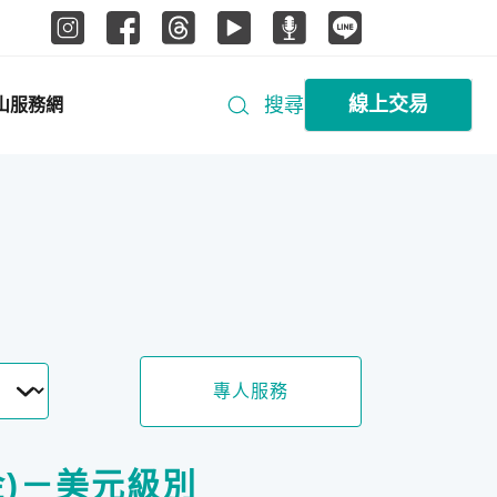
線上交易
搜尋
山服務網
專人服務
金)－美元級別