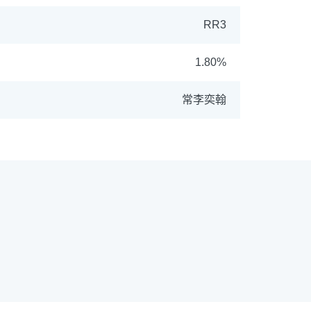
RR3
1.80%
ETF
中國好時平衡
常李奕翰
拉丁美洲
大中華