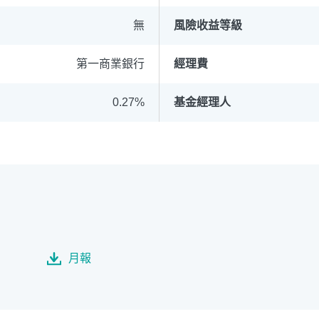
無
風險收益等級
第一商業銀行
經理費
循環投資
定期(不)定額
高成長基金
月配息
0.27%
基金經理人
中國品牌
0%手續費
基金申購
策略成長
月報