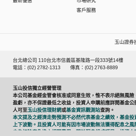
最新優惠
市場研究
客戶服務
玉山證券投
台北總公司 110台北市信義區基隆路一段333號14樓
電話：(02) 2782-1313
傳真：(02) 2763-8889
玉山投信獨立經營管理
本公司基金經金管會核准或同意生效，惟不表示絕無風險
盈虧，亦不保證最低之收益，投資人申購前應詳閱基金公開
人可至
玉山投信理財網
或
基金資訊觀測站
查詢。
本文提及之經濟走勢預測不必然代表基金之績效，基金投
上下波動。且投資人可能有因市場波動無法獲得配息之風
未先扣除應負擔之相關費用。關於配息組成項目，投資人