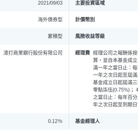
2021/09/03
主要投資區域
海外債券型
計價幣別
累積型
風險收益等級
渣打商業銀行股份有限公司
經理費
經理公司之報酬係按
算，並自本基金成立日
滿一年之當日止：每年
循環投資
定期(不)定額
高成長基金
月配息
一年之次日起至屆滿三
基金成立日起屆滿三
中國品牌
0%手續費
基金申購
策略成長
零點柒伍(0.75%)
之當日止：每年百分之零
年之次日起至到期日當
0.12％
基金經理人