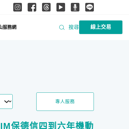
線上交易
搜尋
山服務網
專人服務
IM保德信四到六年機動