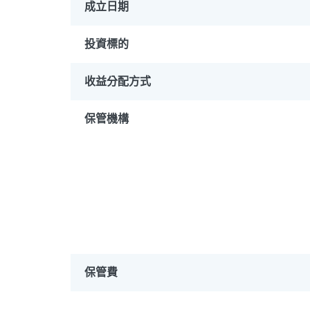
成立日期
投資標的
收益分配方式
保管機構
PGIM系列基金
168
壽星優惠
醫療生化
保管費