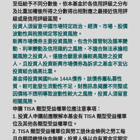
至低給予不同分數後，依本基金於各信用評級之分布
及比重加權後所得之分數得出相對應之最接近信用評
級或是信用評級區間。
投資人須留意中國市場特定政治、經濟、市場、股價
波動性與稅務規定等投資風險。
新興市場債券主要投資風險，包含外匯管制及匯率變
動、利率變動及信用違約之風險，不適合無法承擔相
關風險之投資人，僅適合願意承擔較高風險之投資
人，且投資人投資新興市場債券為訴求之基金不宜佔
投資組合過高比重。
基金得投資美國Rule 144A債券，該債券屬私募性
質，較可能發生流動性不足，財務訊息揭露不完整或
因價格不透明導致波動性較大之風險，投資人須留意
相關風險。
申購 TISA 類型受益權單位應注意事項：
1. 投資人申購前應瞭解本基金有 TISA 類型受益權單
PGIM系列基金
168循環投資
位及其他各類型受益權單位。
2. TISA 類型受益權單位與勞工退休金條例之勞工每
定期(不)定額
高成長基金
月配息
月自願提繳退休金無關，投資人係以自有資金定期定