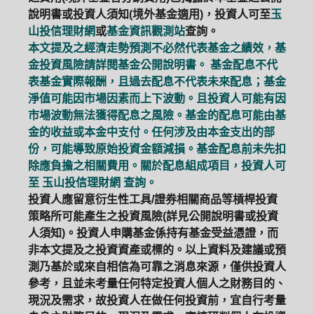
說明書或投資人須知(境外基金適用)，投資人可至
玉
山投信理財網
或
基金資訊觀測站
查詢。
本文提及之經濟走勢預測不必然代表基金之績效，基
金投資風險請詳閱基金公開說明書。 基金配息不代
表基金實際報酬，且過去配息不代表未來配息；基金
淨值可能因市場因素而上下波動。且投資人可能有因
市場波動無法獲得配息之風險。基金的配息可能由基
金的收益或本金中支付。任何涉及由本金支出的部
份，可能導致原始投資金額減損。基金配息前未先扣
除應負擔之相關費用。關於配息組成項目，投資人可
至
玉山投信理財網
查詢。
投資人應留意衍生性工具/證券相關商品等槓桿投資
策略所可能產生之投資風險(詳見公開說明書或投資
人須知)。投資人申購基金係持有基金受益憑證，而
非本文提及之投資資產或標的。以上資料及建議或預
測乃基於或來自相信為可靠之消息來源，僅供投資人
參考，且並未考量任何特定投資人個人之財務目的、
現況及需求，故投資人在做任何投資前，宜自行考量