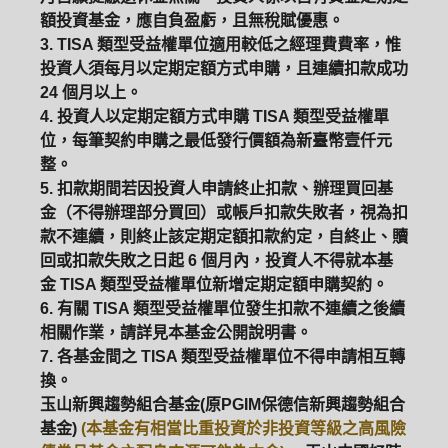
額投資基金，應自負盈虧，且無稅賦優惠。
ETF
中國好時平衡
壽星優惠
3. TISA 類型受益權單位適用較低之經理費費率，惟
投資人須每月以定期定額方式申購，且連續扣款成功
醫療生化
中國品牌
0%手續費
24 個月以上。
4. 投資人以定期定額方式申購 TISA 類型受益權單
基金申購
策略成長
拉丁美洲
位，每筆契約申購之最低發行價額為新臺幣壹仟元
整。
大中華
5. 扣款期間若因投資人申請終止扣款、辦理買回基
金（不得辦理部分買回）或帳戶扣款失敗者，視為扣
款不連續，則終止該定期定額扣款約定，自終止、贖
回或扣款失敗之日起 6 個月內，投資人不得就本基
金 TISA 類型受益權單位新增定期定額申購契約。
6. 有關 TISA 類型受益權單位發生扣款不連續之後續
相關作業，請詳見本基金公開說明書。
7. 各基金間之 TISA 類型受益權單位不得申請相互轉
換。
玉山新興趨勢組合基金(原PGIM保德信新興趨勢組合
基金)
(本基金有相當比重投資於非投資等級之高風險