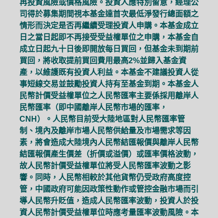
再投資風險或價格風險。投資人應特別留意，經理公
司得於募集期間視本基金達首次最低淨發行總面額之
情形而決定是否再繼續受理投資人申購。本基金成立
日之當日起即不再接受受益權單位之申購，本基金自
成立日起九十日後即開放每日買回，但基金未到期前
買回，將收取提前買回費用最高2%並歸入基金資
產，以維護既有投資人利益。本基金不建議投資人從
事短線交易並鼓勵投資人持有至基金到期。本基金人
民幣計價受益權單位之人民幣匯率主要係採用離岸人
民幣匯率（即中國離岸人民幣市場的匯率，
CNH）。人民幣目前受大陸地區對人民幣匯率管
制、境內及離岸市場人民幣供給量及市場需求等因
素，將會造成大陸境內人民幣結匯報價與離岸人民幣
結匯報價產生價差（折價或溢價）或匯率價格波動，
故人民幣計價受益權單位將受人民幣匯率波動之影
響。同時，人民幣相較於其他貨幣仍受政府高度控
管，中國政府可能因政策性動作或管控金融市場而引
導人民幣升貶值，造成人民幣匯率波動，投資人於投
資人民幣計價受益權單位時應考量匯率波動風險。本