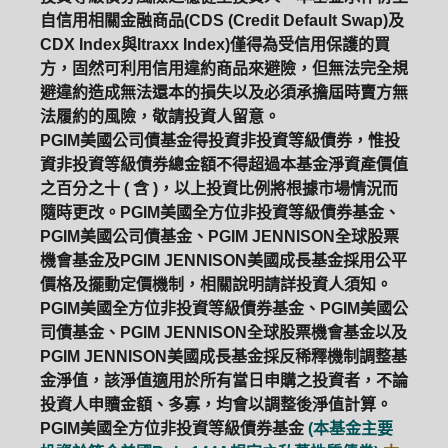
自信用相關金融商品(CDS (Credit Default Swap)及
CDX Index與Itraxx Index)僅得為受信用保護的買
方，固然可利用信用違約商品來避險，但無法完全規
避違約造成無法還本的損失以及必須承擔屆時賣方無
法履約的風險，敬請投資人留意。
PGIM美國公司債基金得投資非投資等級債券，惟投
資非投資等級債券總金額不得超過本基金淨資產價值
之百分之十 ( 含 )，以上投資比例將根據市場情況而
隨時更改。PGIM美國全方位非投資等級債券基金、
PGIM美國公司債基金、PGIM JENNISON全球股票
機會基金及PGIM JENNISON美國成長基金採用公平
價格及擺動定價機制，相關說明請詳投資人須知。
PGIM美國全方位非投資等級債券基金、PGIM美國公
司債基金、PGIM JENNISON全球股票機會基金以及
PGIM JENNISON美國成長基金採反稀釋機制調整基
金淨值，該淨值適用於所有當日申購之投資者，不論
投資人申贖金額、多寡，均會以調整後淨值計算。
PGIM美國全方位非投資等級債券基金
(本基金主要