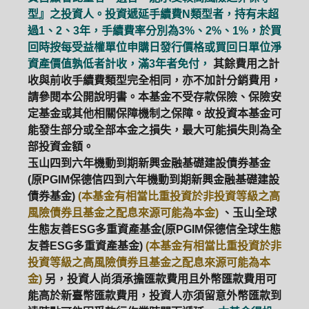
型』之投資人。投資遞延手續費N類型者，持有未超
過1、2、3年，手續費率分別為3%、2%、1%，於買
回時按每受益權單位申購日發行價格或買回日單位淨
資產價值孰低者計收，滿3年者免付，
其餘費用之計
收與前收手續費類型完全相同，亦不加計分銷費用，
請參閱本公開說明書。本基金不受存款保險、保險安
定基金或其他相關保障機制之保障。故投資本基金可
能發生部分或全部本金之損失，最大可能損失則為全
部投資金額。
玉山四到六年機動到期新興金融基礎建設債券基金
(原PGIM保德信四到六年機動到期新興金融基礎建設
債券基金)
(本基金有相當比重投資於非投資等級之高
風險債券且基金之配息來源可能為本金)
、玉山全球
生態友善ESG多重資產基金(原PGIM保德信全球生態
友善ESG多重資產基金)
(本基金有相當比重投資於非
投資等級之高風險債券且基金之配息來源可能為本
金)
另，投資人尚須承擔匯款費用且外幣匯款費用可
能高於新臺幣匯款費用，投資人亦須留意外幣匯款到