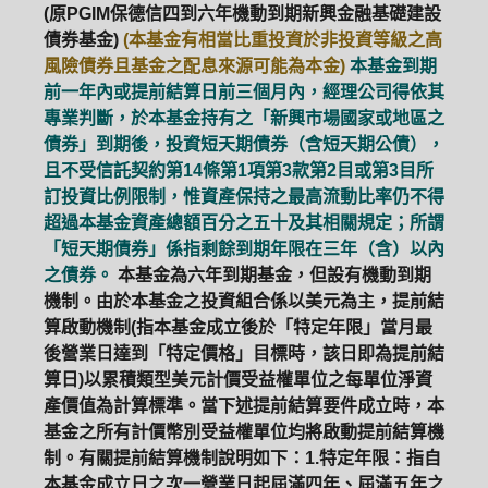
(原PGIM保德信四到六年機動到期新興金融基礎建設
債券基金)
(本基金有相當比重投資於非投資等級之高
風險債券且基金之配息來源可能為本金)
本基金到期
前一年內或提前結算日前三個月內，經理公司得依其
專業判斷，於本基金持有之「新興市場國家或地區之
債券」到期後，投資短天期債券（含短天期公債），
且不受信託契約第14條第1項第3款第2目或第3目所
訂投資比例限制，惟資產保持之最高流動比率仍不得
超過本基金資產總額百分之五十及其相關規定；所謂
「短天期債券」係指剩餘到期年限在三年（含）以內
之債券。
本基金為六年到期基金，但設有機動到期
機制。由於本基金之投資組合係以美元為主，提前結
算啟動機制(指本基金成立後於「特定年限」當月最
後營業日達到「特定價格」目標時，該日即為提前結
算日)以累積類型美元計價受益權單位之每單位淨資
產價值為計算標準。當下述提前結算要件成立時，本
基金之所有計價幣別受益權單位均將啟動提前結算機
制。有關提前結算機制說明如下：1.特定年限：指自
本基金成立日之次一營業日起屆滿四年、屆滿五年之