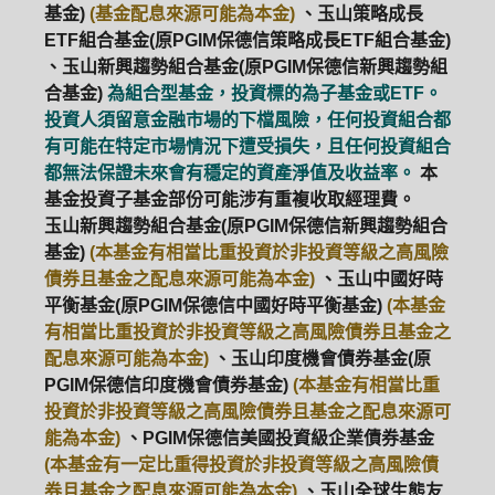
基金)
(基金配息來源可能為本金)
、玉山策略成長
ETF組合基金(原PGIM保德信策略成長ETF組合基金)
、玉山新興趨勢組合基金(原PGIM保德信新興趨勢組
合基金)
為組合型基金，投資標的為子基金或ETF。
投資人須留意金融市場的下檔風險，任何投資組合都
有可能在特定市場情況下遭受損失，且任何投資組合
都無法保證未來會有穩定的資產淨值及收益率。
本
基金投資子基金部份可能涉有重複收取經理費。
玉山新興趨勢組合基金(原PGIM保德信新興趨勢組合
基金)
(本基金有相當比重投資於非投資等級之高風險
債券且基金之配息來源可能為本金)
、玉山中國好時
平衡基金(原PGIM保德信中國好時平衡基金)
(本基金
有相當比重投資於非投資等級之高風險債券且基金之
配息來源可能為本金)
、玉山印度機會債券基金(原
PGIM保德信印度機會債券基金)
(本基金有相當比重
投資於非投資等級之高風險債券且基金之配息來源可
能為本金)
、PGIM保德信美國投資級企業債券基金
(本基金有一定比重得投資於非投資等級之高風險債
券且基金之配息來源可能為本金)
、玉山全球生態友