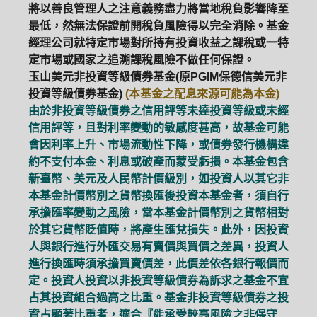
將以善良管理人之注意義務盡力將當地稅負影響降至
最低，然無法保證前開稅負風險得以完全消除。基金
經理公司就特定市場對所持有投資收益之課稅或一特
定市場或國家之追溯課稅風險不做任何保證。
玉山美元非投資等級債券基金(原PGIM保德信美元非
投資等級債券基金)
(本基金之配息來源可能為本金)
由於非投資等級債券之信用評等未達投資等級或未經
信用評等，且對利率變動的敏感度甚高，故基金可能
會因利率上升、市場流動性下降，或債券發行機構違
約不支付本金、利息或破產而蒙受虧損。本基金包含
新臺幣、美元及人民幣計價級別，如投資人以其它非
本基金計價幣別之貨幣換匯後投資本基金者，須自行
承擔匯率變動之風險，當本基金計價幣別之貨幣相對
於其它貨幣貶值時，將產生匯兌損失。此外，因投資
人與銀行進行外匯交易有賣價與買價之差異，投資人
進行換匯時須承擔買賣價差，此價差依各銀行報價而
定。投資人投資以非投資等級債券為訴求之基金不宜
占其投資組合過高之比重。基金非投資等級債券之投
資占顯著比重者，適合『能承受較高風險之非保守