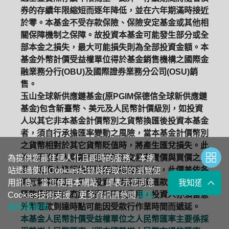
券的存續年限縮短而逐年降低，並在六年期滿時接近
於零。本基金不受存款保險、保險安定基金或其他相
關保障機制之保障。故投資本基金可能發生部分或全
部本金之損失，最大可能損失則為全部投資金額。本
基金外幣計價受益權單位得於基金銷售機構之國際金
融業務分行(OBU)及國際證券業務分公司(OSU)銷
售。
玉山全球新供應鏈基金(原PGIM保德信全球新供應鏈
基金)包含新臺幣、美元及人民幣計價級別，如投資
人以其它非本基金計價幣別之貨幣換匯後投資本基金
者，須自行承擔匯率變動之風險，當本基金計價幣別
之貨幣相對於其它貨幣貶值時，將產生匯兌損失。此
外，因投資人與銀行進行外匯交易有賣價與買價之差
為提供您最佳個人化且即時的服務，本網
異，投資人進行換匯時須承擔買賣價差，此價差依各
站透過使用Cookies紀錄與存取您的瀏覽使
銀行報價而定。另，投資人尚須承擔匯款費用且外幣
用訊息。當您使用本網站，即表示您同意
我知道了
匯款費用可能高於新臺幣匯款費用，投資人亦須留意
Cookies技術支援。更多資訊請參閱
隱私
外幣匯款到達時點可能因受款行作業時間而遞延。
權保護聲明
。
本基金人民幣計價受益權單位之人民幣匯率主要係採