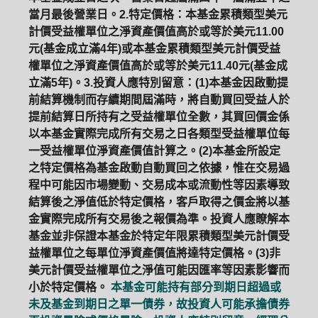
當月最後營業日。2.特定價格：本基金累積類型美元
計價受益權單位之淨資產價值高於或等於美元11.00
元(基金成立滿4年)或本基金累積類型美元計價受益
權單位之淨資產價值高於或等於美元11.40元(基金成
立滿5年)。3.投資人應特別留意：(1)本基金因啟動提
前結算機制而存續期間屆滿時，將自動買回受益人於
提前結算日所持有之受益權單位全數，其買回價金係
以本基金實際完成所有交易之日各類型受益權單位每
一受益權單位淨資產價值計算之。(2)本基金所設定
之特定價格為基金啟動自動買回之依據，惟在交易過
程中可能因市場變動、交易成本或流動性等因素導致
結算後之淨值低於特定價格，客戶取得之價金將以基
金實際完成所有交易後之報價為準。投資人應瞭解本
基金並非保證本基金於特定年限累積類型美元計價受
益權單位之每單位淨資產價值將達特定價格。(3)非
美元計價受益權單位之淨值可能因匯率等因素影響而
小於特定價格。
本基金可能持有部分到期日超過或
未及基金到期日之單一債券，故投資人可能承擔債券