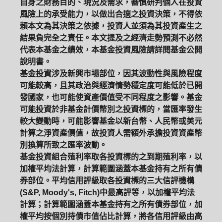
自身之財務目的、現況及需求，審慎研判個人在投資
風險上的承受能力，以做出合適之投資決策，不得依
賴本文為其決策之依據，投資人並須為其投資產生之
結果負完全之責任。本文提及之經濟走勢預測不必然
代表本基金之績效，本基金投資風險請詳閱基金公開
說明書。
基金投資涉及新興市場部位，因其波動性與風險程度
可能較高，且其政治與經濟情勢穩定度可能低於已開
發國家，也可能使資產價值受不同程度之影響。基金
可能投資於非基金計價幣別之投資標的，當匯率發生
較大變動時，可能影響基金以新台幣、人民幣或美元
計算之淨資產價值，故投資人需額外承擔投資資產幣
別換算所致之匯率波動。
基金投資組合殖利率取各投資標的之到期殖利率，以
加權平均法計算，計算範圍涵蓋本基金持有之所有債
券部位。平均信用評級取各投資標的三大信評機構
(S&P, Moody's, Fitch)中最高評等，以加權平均法
計算；計算範圍涵蓋本基金持有之所有債券部位，加
權平均按個別持債市值佔比計算，將各信用評級由高