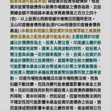
配息來源可能為本金)
得投資非投資等級債券，惟投
資非投資等級債券以新興市場國家之債券為限，且投
資總金額不得超過本基金淨資產價值之百分之四十
(含)，以上投資比例將根據市場情況而隨時更改。
玉山印度機會債券基金(原PGIM保德信印度機會債券
基金)
(本基金有相當比重投資於非投資等級之高風險
債券且基金之配息來源可能為本金)
主要投資於印度
盧比計價債券為主，投資人需注意，印度盧比屬於新
興市場當地貨幣，匯率上具高波動的特性，故投資人
需注意與承擔一定的匯率風險。另，投資人投資於非
基金計價幣別之投資標的，當匯率發生較大變動時，
可能影響本基金以新台幣或美元計算之淨資產價值，
故投資人需額外承擔投資資產幣別換算所致之匯率波
動。
印度市場稅負複雜且印度市場稅務法規、稅負
扣繳不斷改變，而其改變可能會嚴重影響本基金之表
現。目前印度政府針對外國投資人投資債券課徵利息
所得稅、資本利得稅，然如前述，因當地稅務法規的
不確定性而可能影響本基金投資印度債券之收益，進
而直接或間接影響本基金之績效表現，基金經理公司