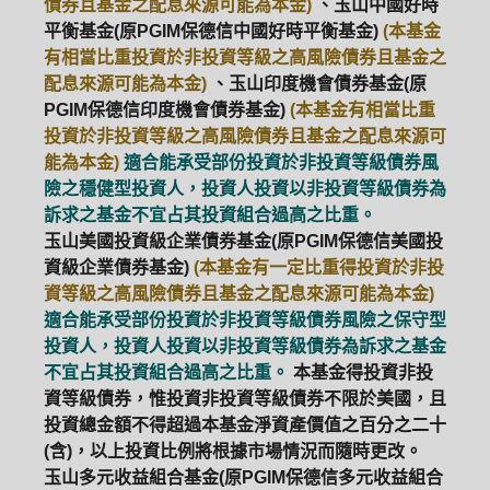
債券且基金之配息來源可能為本金)
、玉山中國好時
平衡基金(原PGIM保德信中國好時平衡基金)
(本基金
有相當比重投資於非投資等級之高風險債券且基金之
配息來源可能為本金)
、玉山印度機會債券基金(原
PGIM保德信印度機會債券基金)
(本基金有相當比重
投資於非投資等級之高風險債券且基金之配息來源可
能為本金)
適合能承受部份投資於非投資等級債券風
險之穩健型投資人，投資人投資以非投資等級債券為
訴求之基金不宜占其投資組合過高之比重。
玉山美國投資級企業債券基金(原PGIM保德信美國投
資級企業債券基金)
(本基金有一定比重得投資於非投
資等級之高風險債券且基金之配息來源可能為本金)
適合能承受部份投資於非投資等級債券風險之保守型
投資人，投資人投資以非投資等級債券為訴求之基金
不宜占其投資組合過高之比重。
本基金得投資非投
資等級債券，惟投資非投資等級債券不限於美國，且
投資總金額不得超過本基金淨資產價值之百分之二十
(含)，以上投資比例將根據市場情況而隨時更改。
玉山多元收益組合基金(原PGIM保德信多元收益組合