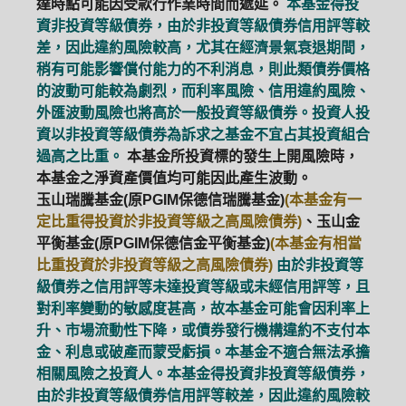
達時點可能因受款行作業時間而遞延。
本基金得投
資非投資等級債券，由於非投資等級債券信用評等較
差，因此違約風險較高，尤其在經濟景氣衰退期間，
稍有可能影響償付能力的不利消息，則此類債券價格
的波動可能較為劇烈，而利率風險、信用違約風險、
外匯波動風險也將高於一般投資等級債券。投資人投
資以非投資等級債券為訴求之基金不宜占其投資組合
過高之比重。
本基金所投資標的發生上開風險時，
本基金之淨資產價值均可能因此產生波動。
玉山瑞騰基金(原PGIM保德信瑞騰基金)
(本基金有一
定比重得投資於非投資等級之高風險債券)
、玉山金
平衡基金(原PGIM保德信金平衡基金)
(本基金有相當
比重投資於非投資等級之高風險債券)
由於非投資等
級債券之信用評等未達投資等級或未經信用評等，且
對利率變動的敏感度甚高，故本基金可能會因利率上
升、市場流動性下降，或債券發行機構違約不支付本
金、利息或破產而蒙受虧損。本基金不適合無法承擔
相關風險之投資人。本基金得投資非投資等級債券，
由於非投資等級債券信用評等較差，因此違約風險較