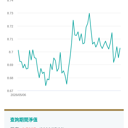
8.74
Line chart with 64 data points.
View as data table, Chart
8.73
The chart has 1 X axis displaying categories.
The chart has 1 Y axis displaying values. Data ranges from 8
8.72
8.71
8.7
8.69
8.68
8.67
2026/05/06
End of interactive chart.
查詢期間淨值