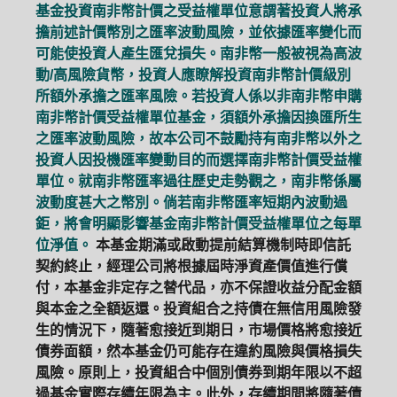
基金投資南非幣計價之受益權單位意謂著投資人將承
擔前述計價幣別之匯率波動風險，並依據匯率變化而
可能使投資人產生匯兌損失。南非幣一般被視為高波
動/高風險貨幣，投資人應瞭解投資南非幣計價級別
所額外承擔之匯率風險。若投資人係以非南非幣申購
南非幣計價受益權單位基金，須額外承擔因換匯所生
之匯率波動風險，故本公司不鼓勵持有南非幣以外之
投資人因投機匯率變動目的而選擇南非幣計價受益權
單位。就南非幣匯率過往歷史走勢觀之，南非幣係屬
波動度甚大之幣別。倘若南非幣匯率短期內波動過
鉅，將會明顯影響基金南非幣計價受益權單位之每單
位淨值。
本基金期滿或啟動提前結算機制時即信託
契約終止，經理公司將根據屆時淨資產價值進行償
付，本基金非定存之替代品，亦不保證收益分配金額
與本金之全額返還。投資組合之持債在無信用風險發
生的情況下，隨著愈接近到期日，市場價格將愈接近
債券面額，然本基金仍可能存在違約風險與價格損失
風險。原則上，投資組合中個別債券到期年限以不超
過基金實際存續年限為主。此外，存續期間將隨著債