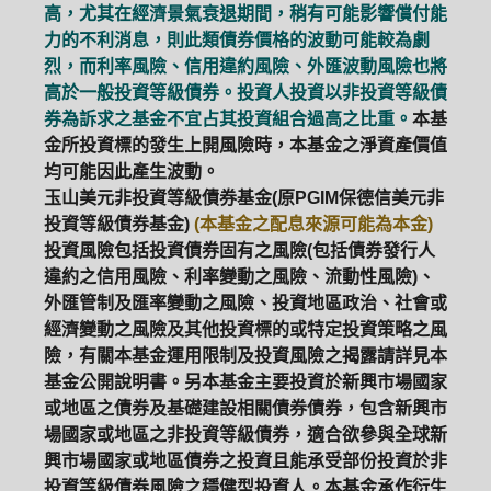
高，尤其在經濟景氣衰退期間，稍有可能影響償付能
力的不利消息，則此類債券價格的波動可能較為劇
烈，而利率風險、信用違約風險、外匯波動風險也將
高於一般投資等級債券。投資人投資以非投資等級債
券為訴求之基金不宜占其投資組合過高之比重。
本基
金所投資標的發生上開風險時，本基金之淨資產價值
均可能因此產生波動。
玉山美元非投資等級債券基金(原PGIM保德信美元非
投資等級債券基金)
(本基金之配息來源可能為本金)
投資風險包括投資債券固有之風險(包括債券發行人
違約之信用風險、利率變動之風險、流動性風險)、
外匯管制及匯率變動之風險、投資地區政治、社會或
經濟變動之風險及其他投資標的或特定投資策略之風
險，有關本基金運用限制及投資風險之揭露請詳見本
基金公開說明書。另本基金主要投資於新興市場國家
或地區之債券及基礎建設相關債券債券，包含新興市
場國家或地區之非投資等級債券，適合欲參與全球新
興市場國家或地區債券之投資且能承受部份投資於非
投資等級債券風險之穩健型投資人。本基金承作衍生