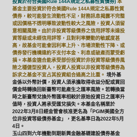
投資於符合美國Rule 144A規定之私募性質債券)
本
基金主要投資於符合美國Rule 144A規定之私募性質
債券，較可能發生流動性不足，財務訊息揭露不完整
或因價格不透明導致波動性較大之風險，投資人須留
意相關風險。由於非投資等級債券之信用評等未達投
資等級或未經信用評等，且對利率變動的敏感度甚
高，故基金可能會因利率上升、市場流動性下降、或
債券發行機構違約不支付本金、利息或破產而蒙受虧
損。本基金適合能承受部份投資於非投資等級債券風
險之穩健型投資人，投資人投資以非投資等級債券為
訴求之基金不宜占其投資組合過高之比重。
境外基
金係以外幣計價，投資人須承擔取得收益分配或買回
價金時轉換回新臺幣可能產生之匯率風險。若轉換當
時之新臺幣兌換外幣匯率相較於原始投資日之匯率升
值時，投資人將承受匯兌損失。本基金名稱業於
2022年3月8日經金管會核准更名為「PGIM美國全方
位非投資等級債券基金」，更名基準日為2022年5月
4日。
玉山四到六年機動到期新興金融基礎建設債券基金