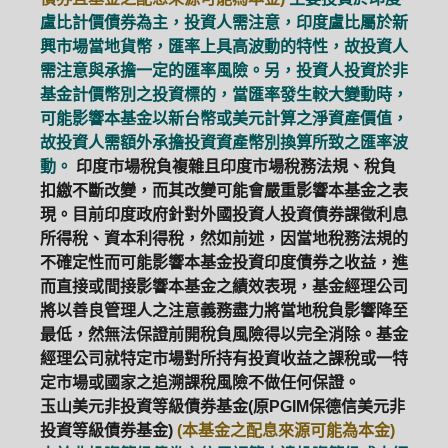
盧比計價債券為主，投資人需注意，印度盧比屬於新
興市場當地貨幣，匯率上具高波動的特性，故投資人
需注意與承擔一定的匯率風險。另，投資人投資於非
基金計價幣別之投資標的，當匯率發生較大變動時，
可能影響本基金以新台幣或美元計算之淨資產價值，
故投資人需額外承擔投資資產幣別換算所致之匯率波
動。
印度市場稅負複雜且印度市場稅務法規、稅負
扣繳不斷改變，而其改變可能會嚴重影響本基金之表
現。目前印度政府針對外國投資人投資債券課徵利息
所得稅、資本利得稅，然如前述，因當地稅務法規的
不確定性而可能影響本基金投資印度債券之收益，進
而直接或間接影響本基金之績效表現，基金經理公司
將以善良管理人之注意義務盡力將當地稅負影響降至
最低，然無法保證前開稅負風險得以完全消除。基金
經理公司就特定市場對所持有投資收益之課稅或一特
定市場或國家之追溯課稅風險不做任何保證。
玉山美元非投資等級債券基金(原PGIM保德信美元非
投資等級債券基金)
(本基金之配息來源可能為本金)