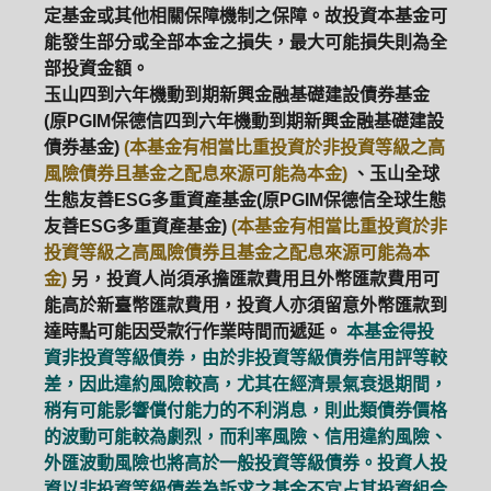
定基金或其他相關保障機制之保障。故投資本基金可
能發生部分或全部本金之損失，最大可能損失則為全
部投資金額。
玉山四到六年機動到期新興金融基礎建設債券基金
(原PGIM保德信四到六年機動到期新興金融基礎建設
債券基金)
(本基金有相當比重投資於非投資等級之高
風險債券且基金之配息來源可能為本金)
、玉山全球
生態友善ESG多重資產基金(原PGIM保德信全球生態
友善ESG多重資產基金)
(本基金有相當比重投資於非
投資等級之高風險債券且基金之配息來源可能為本
金)
另，投資人尚須承擔匯款費用且外幣匯款費用可
能高於新臺幣匯款費用，投資人亦須留意外幣匯款到
達時點可能因受款行作業時間而遞延。
本基金得投
資非投資等級債券，由於非投資等級債券信用評等較
差，因此違約風險較高，尤其在經濟景氣衰退期間，
稍有可能影響償付能力的不利消息，則此類債券價格
的波動可能較為劇烈，而利率風險、信用違約風險、
外匯波動風險也將高於一般投資等級債券。投資人投
資以非投資等級債券為訴求之基金不宜占其投資組合