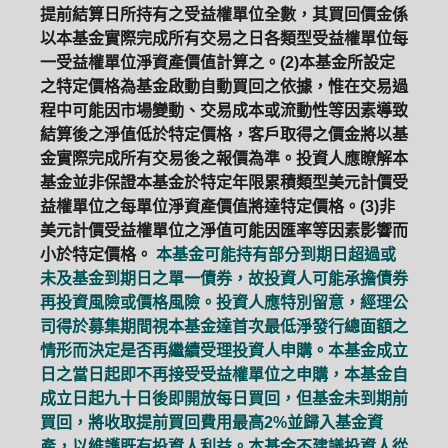
提前結算日所持有之受益權單位全數，其買回價金係
以本基金實際完成所有交易之日各類型受益權單位每
一受益權單位淨資產價值計算之。(2)本基金所設定
之特定價格為基金啟動自動買回之依據，惟在交易過
程中可能因市場變動、交易成本或流動性等因素導致
結算後之淨值低於特定價格，客戶取得之價金將以基
金實際完成所有交易後之報價為準。投資人應瞭解本
基金並非保證本基金於特定年限累積類型美元計價受
益權單位之每單位淨資產價值將達特定價格。(3)非
美元計價受益權單位之淨值可能因匯率等因素影響而
小於特定價格。
本基金可能持有部分到期日超過或
未及基金到期日之單一債券，故投資人可能承擔債券
再投資風險或價格風險。投資人應特別留意，經理公
司得於募集期間視本基金達首次最低淨發行總面額之
情形而決定是否再繼續受理投資人申購。本基金成立
日之當日起即不再接受受益權單位之申購，本基金自
成立日起九十日後即開放每日買回，但基金未到期前
買回，將收取提前買回費用最高2%並歸入基金資
產，以維護既有投資人利益。本基金不建議投資人從