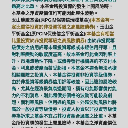
過高之比重。
本基金所投資標的發生上開風險時，
本基金之淨資產價值均可能因此產生波動。
玉山瑞騰基金(原PGIM保德信瑞騰基金)
(本基金有一
定比重得投資於非投資等級之高風險債券)
、玉山金
平衡基金(原PGIM保德信金平衡基金)
(本基金有相當
比重投資於非投資等級之高風險債券)
由於非投資等
級債券之信用評等未達投資等級或未經信用評等，且
對利率變動的敏感度甚高，故本基金可能會因利率上
升、市場流動性下降，或債券發行機構違約不支付本
金、利息或破產而蒙受虧損。本基金不適合無法承擔
相關風險之投資人。本基金得投資非投資等級債券，
由於非投資等級債券信用評等較差，因此違約風險較
高，尤其在經濟景氣衰退期間，稍有可能影響償付能
力的不利消息，則此類債券價格的波動可能較為劇
烈，而利率風險、信用違約風險、外匯波動風險也將
高於一般投資等級債券。投資人投資以非投資等級債
券為訴求之基金不宜占其投資組合過高之比重。
本基
金所投資標的發生上開風險時，本基金之淨資產價值