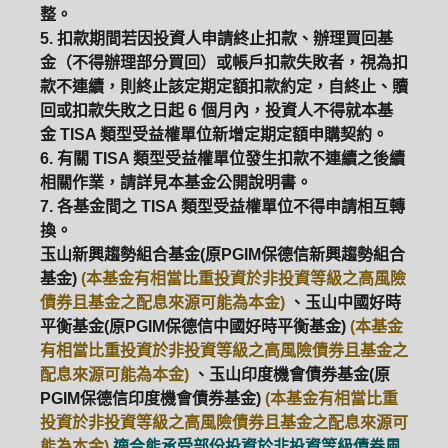
整。
5. 扣款期間若因投資人申請終止扣款、辦理買回基
ETF
中國好時平衡
壽星優惠
金（不得辦理部分買回）或帳戶扣款失敗者，視為扣
款不連續，則終止該定期定額扣款約定，自終止、贖
醫療生化
中國品牌
0%手續費
回或扣款失敗之日起 6 個月內，投資人不得就本基
金 TISA 類型受益權單位新增定期定額申購契約。
基金申購
策略成長
拉丁美洲
6. 有關 TISA 類型受益權單位發生扣款不連續之後續
相關作業，請詳見本基金公開說明書。
大中華
7. 各基金間之 TISA 類型受益權單位不得申請相互轉
換。
玉山新興趨勢組合基金(原PGIM保德信新興趨勢組合
基金)
(本基金有相當比重投資於非投資等級之高風險
債券且基金之配息來源可能為本金)
、玉山中國好時
平衡基金(原PGIM保德信中國好時平衡基金)
(本基金
有相當比重投資於非投資等級之高風險債券且基金之
配息來源可能為本金)
、玉山印度機會債券基金(原
PGIM保德信印度機會債券基金)
(本基金有相當比重
投資於非投資等級之高風險債券且基金之配息來源可
能為本金)
適合能承受部份投資於非投資等級債券風