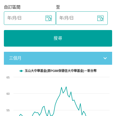
自訂區間
至
搜尋
三個月
Chart
玉山大中華基金(原PGIM保德信大中華基金)－新台幣
65
Line chart with 61 data points.
View as data table, Chart
The chart has 1 X axis displaying categories.
60
The chart has 1 Y axis displaying values. Data ranges from 43
55