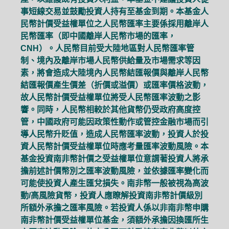
事短線交易並鼓勵投資人持有至基金到期。本基金人
民幣計價受益權單位之人民幣匯率主要係採用離岸人
民幣匯率（即中國離岸人民幣市場的匯率，
CNH）。人民幣目前受大陸地區對人民幣匯率管
制、境內及離岸市場人民幣供給量及市場需求等因
素，將會造成大陸境內人民幣結匯報價與離岸人民幣
結匯報價產生價差（折價或溢價）或匯率價格波動，
故人民幣計價受益權單位將受人民幣匯率波動之影
響。同時，人民幣相較於其他貨幣仍受政府高度控
管，中國政府可能因政策性動作或管控金融市場而引
導人民幣升貶值，造成人民幣匯率波動，投資人於投
資人民幣計價受益權單位時應考量匯率波動風險。本
基金投資南非幣計價之受益權單位意謂著投資人將承
擔前述計價幣別之匯率波動風險，並依據匯率變化而
可能使投資人產生匯兌損失。南非幣一般被視為高波
動/高風險貨幣，投資人應瞭解投資南非幣計價級別
所額外承擔之匯率風險。若投資人係以非南非幣申購
南非幣計價受益權單位基金，須額外承擔因換匯所生