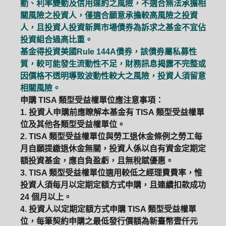
動、利率變動及信用違約之風險，不適合無法承擔相
關風險之投資人，僅適合願意承擔較高風險之投資
人，且投資人投資新興市場債券為訴求之基金不宜佔
投資組合過高比重。
基金得投資美國Rule 144A債券，該債券屬私募性
質，較可能發生流動性不足，財務訊息揭露不完整或
因價格不透明導致波動性較大之風險，投資人須留意
相關風險。
申購 TISA 類型受益權單位應注意事項：
1. 投資人申購前應瞭解本基金有 TISA 類型受益權單
位及其他各類型受益權單位。
2. TISA 類型受益權單位與勞工退休金條例之勞工每
月自願提繳退休金無關，投資人係以自有資金定期定
額投資基金，應自負盈虧，且無稅賦優惠。
3. TISA 類型受益權單位適用較低之經理費費率，惟
投資人須每月以定期定額方式申購，且連續扣款成功
24 個月以上。
PGIM系列基金
168循環投資
4. 投資人以定期定額方式申購 TISA 類型受益權單
位，每筆契約申購之最低發行價額為新臺幣壹仟元
定期(不)定額
高成長基金
月配息