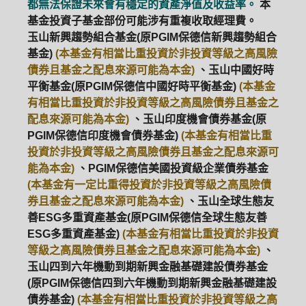
都無法保證未來會有穩定的資產淨值及收益率。
本
基金投資子基金部份可能涉有重複收取經理費。
玉山新興趨勢組合基金(原PGIM保德信新興趨勢組合
基金)
(本基金有相當比重投資於非投資等級之高風險
債券且基金之配息來源可能為本金)
、玉山中國好時
平衡基金(原PGIM保德信中國好時平衡基金)
(本基金
有相當比重投資於非投資等級之高風險債券且基金之
配息來源可能為本金)
、玉山印度機會債券基金(原
PGIM保德信印度機會債券基金)
(本基金有相當比重
投資於非投資等級之高風險債券且基金之配息來源可
能為本金)
、PGIM保德信美國投資級企業債券基金
(本基金有一定比重得投資於非投資等級之高風險債
券且基金之配息來源可能為本金)
、玉山全球生態友
善ESG多重資產基金(原PGIM保德信全球生態友善
ESG多重資產基金)
(本基金有相當比重投資於非投資
等級之高風險債券且基金之配息來源可能為本金)
、
玉山四到六年機動到期新興金融基礎建設債券基金
(原PGIM保德信四到六年機動到期新興金融基礎建設
債券基金)
(本基金有相當比重投資於非投資等級之高