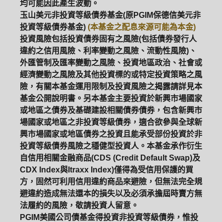
均可能因此產生波動。
玉山美元非投資等級債券基金(原PGIM保德信美元非
投資等級債券基金)
(本基金之配息來源可能為本金)
投資風險包括投資債券固有之風險(包括債券發行人
違約之信用風險、利率變動之風險、流動性風險)、
外匯管制及匯率變動之風險、投資地區政治、社會或
經濟變動之風險及其他投資標的或特定投資策略之風
險，有關本基金運用限制及投資風險之揭露請詳見本
基金公開說明書。另本基金主要投資於新興市場國家
或地區之債券及基礎建設相關債券債券，包含新興市
場國家或地區之非投資等級債券，適合欲參與全球新
興市場國家或地區債券之投資且能承受部份投資於非
投資等級債券風險之穩健型投資人。本基金承作衍生
自信用相關金融商品(CDS (Credit Default Swap)及
CDX Index與Itraxx Index)僅得為受信用保護的買
方，固然可利用信用違約商品來避險，但無法完全規
避違約造成無法還本的損失以及必須承擔屆時賣方無
法履約的風險，敬請投資人留意。
PGIM美國公司債基金得投資非投資等級債券，惟投