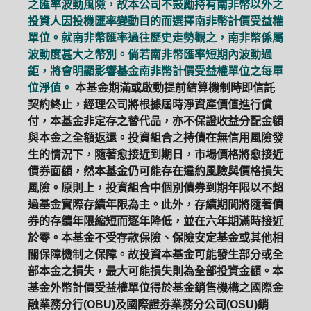
之匯率波動風險，故本公司不鼓勵持有南非幣以外之
投資人因投機匯率變動目的而選擇南非幣計價受益權
單位。就南非幣匯率過往歷史走勢觀之，南非幣係屬
波動度甚大之幣別。倘若南非幣匯率短期內波動過
鉅，將會明顯影響基金南非幣計價受益權單位之每單
位淨值。
本基金期滿或啟動提前結算機制時即信託
契約終止，經理公司將根據屆時淨資產價值進行償
付，本基金非定存之替代品，亦不保證收益分配金額
與本金之全額返還。投資組合之持債在無信用風險發
生的情況下，隨著愈接近到期日，市場價格將愈接近
債券面額，然本基金仍可能存在違約風險與價格損失
風險。原則上，投資組合中個別債券到期年限以不超
過基金實際存續年限為主。此外，存續期間將隨著債
券的存續年限縮短而逐年降低，並在六年期滿時接近
於零。本基金不受存款保險、保險安定基金或其他相
關保障機制之保障。故投資本基金可能發生部分或全
部本金之損失，最大可能損失則為全部投資金額。本
基金外幣計價受益權單位得於基金銷售機構之國際金
融業務分行(OBU)及國際證券業務分公司(OSU)銷