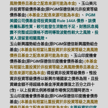
風險債券且基金之配息來源可能為本金)
、玉山美元
非投資等級債券基金(原PGIM保德信美元非投資等級
債券基金)
(本基金之配息來源可能為本金)
、
PGIM
美國公司債基金得投資美國 Rule 144A 債券，該債
券屬私募性質，較可能發生流動性不足，財務訊息揭
露不完整或因價格不透明導致波動性較大之風險，投
資人須留意相關風險。
玉山新興趨勢組合基金(原PGIM保德信新興趨勢組合
基金)
(本基金有相當比重投資於非投資等級之高風險
債券且基金之配息來源可能為本金)
、玉山印度機會
債券基金(原PGIM保德信印度機會債券基金)
(本基金
有相當比重投資於非投資等級之高風險債券且基金之
配息來源可能為本金)
得投資非投資等級債券，惟投
資非投資等級債券以新興市場國家之債券為限，且投
資總金額不得超過本基金淨資產價值之百分之四十
(含)，以上投資比例將根據市場情況而隨時更改。
玉山印度機會債券基金(原PGIM保德信印度機會債券
基金)
(本基金有相當比重投資於非投資等級之高風險
債券且基金之配息來源可能為本金)
主要投資於印度