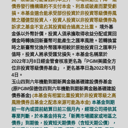
債券發行機構違約不支付本金、利息或破產而蒙受虧
損。本基金適合能承受部份投資於非投資等級債券風
險之穩健型投資人，投資人投資以非投資等級債券為
訴求之基金不宜占其投資組合過高之比重。
境外基
金係以外幣計價，投資人須承擔取得收益分配或買回
價金時轉換回新臺幣可能產生之匯率風險。若轉換當
時之新臺幣兌換外幣匯率相較於原始投資日之匯率升
值時，投資人將承受匯兌損失。本基金名稱業於
2022年3月8日經金管會核准更名為「PGIM美國全方
位非投資等級債券基金」，更名基準日為2022年5月
4日。
玉山四到六年機動到期新興金融基礎建設債券基金
(原PGIM保德信四到六年機動到期新興金融基礎建設
債券基金)
(本基金有相當比重投資於非投資等級之高
風險債券且基金之配息來源可能為本金)
本基金到期
前一年內或提前結算日前三個月內，經理公司得依其
專業判斷，於本基金持有之「新興市場國家或地區之
債券」到期後，投資短天期債券（含短天期公債），