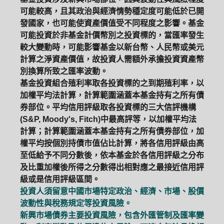
可能較高，且其政治與經濟情勢穩定度可能低於已開
發國家，也可能使資產價值受不同程度之影響。基金
可能投資於非基金計價幣別之投資標的，當匯率發生
較大變動時，可能影響基金以新台幣、人民幣或美元
計算之淨資產價值，故投資人需額外承擔投資資產幣
別換算所致之匯率波動。
基金投資組合殖利率取各投資標的之到期殖利率，以
加權平均法計算，計算範圍涵蓋本基金持有之所有債
券部位。平均信用評級取各投資標的三大信評機構
(S&P, Moody's, Fitch)中最高評等，以加權平均法
計算；計算範圍涵蓋本基金持有之所有債券部位，加
權平均按個別持債市值佔比計算，將各信用評級由高
至低給予不同分數後，依本基金於各信用評級之分布
及比重加權後所得之分數得出相對應之最接近信用評
級或是信用評級區間。
投資人須留意中國市場特定政治、經濟、市場、股價
波動性與稅務規定等投資風險。
新興市場債券主要投資風險，包含外匯管制及匯率變