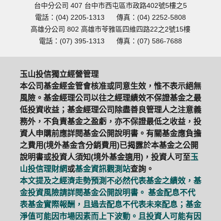
台中分公司 407 台中市西屯區市政路402號5樓之5
電話：(04) 2205-1313
傳真：(04) 2252-5808
高雄分公司 802 高雄市苓雅區四維四路22之2號15樓
電話：(07) 395-1313
傳真：(07) 586-7688
玉山投信獨立經營管理
本公司基金經金管會核准或同意生效，惟不表示絕無
風險。基金經理公司以往之經理績效不保證基金之最
低投資收益；基金經理公司除盡善良管理人之注意義
務外，不負責基金之盈虧，亦不保證最低之收益，投
資人申購前應詳閱基金公開說明書。有關基金應負擔
之費用(境外基金含分銷費用)已揭露於本基金之公開
說明書或投資人須知(境外基金適用)，投資人可至
玉
山投信理財網
或
基金資訊觀測站
查詢。
本文提及之經濟走勢預測不必然代表基金之績效，基
金投資風險請詳閱基金公開說明書。 基金配息不代
表基金實際報酬，且過去配息不代表未來配息；基金
淨值可能因市場因素而上下波動。且投資人可能有因