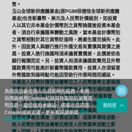
售。
玉山全球新供應鏈基金(原PGIM保德信全球新供應鏈
基金)包含新臺幣、美元及人民幣計價級別，如投資
人以其它非本基金計價幣別之貨幣換匯後投資本基金
者，須自行承擔匯率變動之風險，當本基金計價幣別
之貨幣相對於其它貨幣貶值時，將產生匯兌損失。此
外，因投資人與銀行進行外匯交易有賣價與買價之差
異，投資人進行換匯時須承擔買賣價差，此價差依各
銀行報價而定。另，投資人尚須承擔匯款費用且外幣
匯款費用可能高於新臺幣匯款費用，投資人亦須留意
外幣匯款到達時點可能因受款行作業時間而遞延。
本基金人民幣計價受益權單位之人民幣匯率主要係採
用離岸人民幣匯率（即中國離岸人民幣市場的匯率，
為提供您最佳個人化且即時的服務，本網
CNH）。人民幣目前受大陸地區對人民幣匯率管
站透過使用Cookies紀錄與存取您的瀏覽使
制、境內及離岸市場人民幣供給量及市場需求等因
用訊息。當您使用本網站，即表示您同意
我知道了
素，將會造成大陸境內人民幣結匯報價與離岸人民幣
Cookies技術支援。更多資訊請參閱
隱私
結匯報價產生價差（折價或溢價）或匯率價格波動，
權保護聲明
。
故人民幣計價受益權單位將受人民幣匯率波動之影
響。同時，人民幣相較於其他貨幣仍受政府高度控