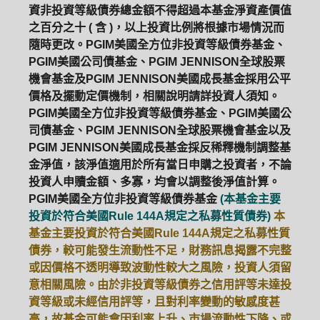
資非投資等級債券總金額不得超過本基金淨資產價值
之百分之十 ( 含 )，以上投資比例將根據市場情況而
隨時更改。PGIM美國全方位非投資等級債券基金、
PGIM美國公司債基金、PGIM JENNISON全球股票
機會基金及PGIM JENNISON美國成長基金採用公平
價格及擺動定價機制，相關說明請詳投資人須知。
PGIM美國全方位非投資等級債券基金、PGIM美國公
司債基金、PGIM JENNISON全球股票機會基金以及
PGIM JENNISON美國成長基金採反稀釋機制調整基
金淨值，該淨值適用於所有當日申購之投資者，不論
投資人申贖金額、多寡，均會以調整後淨值計算。
PGIM美國全方位非投資等級債券基金
(本基金主要
投資於符合美國Rule 144A規定之私募性質債券)
本
基金主要投資於符合美國Rule 144A規定之私募性質
債券，較可能發生流動性不足，財務訊息揭露不完整
或因價格不透明導致波動性較大之風險，投資人須留
意相關風險。由於非投資等級債券之信用評等未達投
資等級或未經信用評等，且對利率變動的敏感度甚
高，故基金可能會因利率上升、市場流動性下降、或