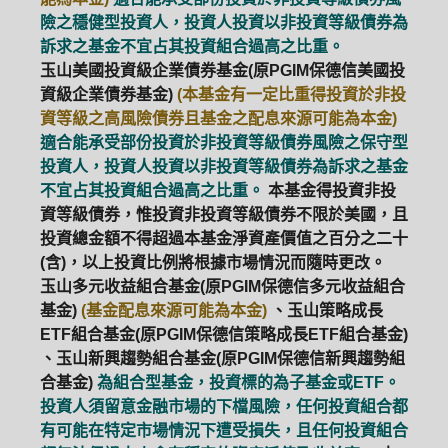
險之穩健型投資人，投資人投資以非投資等級債券為
訴求之基金不宜占其投資組合過高之比重。
玉山美國投資級企業債券基金(原PGIM保德信美國投
資級企業債券基金)
(本基金有一定比重得投資於非投
資等級之高風險債券且基金之配息來源可能為本金)
適合能承受部份投資於非投資等級債券風險之保守型
投資人，投資人投資以非投資等級債券為訴求之基金
不宜占其投資組合過高之比重。
本基金得投資非投
資等級債券，惟投資非投資等級債券不限於美國，且
投資總金額不得超過本基金淨資產價值之百分之二十
(含)，以上投資比例將根據市場情況而隨時更改。
玉山多元收益組合基金(原PGIM保德信多元收益組合
基金)
(基金配息來源可能為本金)
、玉山策略成長
ETF組合基金(原PGIM保德信策略成長ETF組合基金)
、玉山新興趨勢組合基金(原PGIM保德信新興趨勢組
合基金)
為組合型基金，投資標的為子基金或ETF。
投資人須留意金融市場的下檔風險，任何投資組合都
有可能在特定市場情況下遭受損失，且任何投資組合