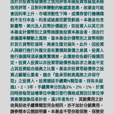
由於非投資等級債券之信用評等未達投資等級或未經
信用評等，且對利率變動的敏感度甚高，故基金可能
會因利率上升、市場流動性下降，或債券發行機構違
約不支付本金、利息或破產而蒙受虧損。本基金包含
新臺幣、美元及人民幣計價級別，如投資人以其它非
本基金計價幣別之貨幣換匯後投資本基金者，須自行
承擔匯率變動之風險，當本基金計價幣別之貨幣相對
於其它貨幣貶值時，將產生匯兌損失。此外，因投資
人與銀行進行外匯交易有賣價與買價之差異，投資人
進行換匯時須承擔買賣價差，此價差依各銀行報價而
定。投資人投資以非投資等級債券為訴求之基金不宜
占其投資組合過高之比重。基金非投資等級債券之投
資占顯著比重者，適合『能承受較高風險之非保守
型』之投資人。投資遞延手續費N類型者，持有未超
過1、2、3年，手續費率分別為3%、2%、1%，於買
回時按每受益權單位申購日發行價格或買回日單位淨
資產價值孰低者計收，滿3年者免付，
其餘費用之計
收與前收手續費類型完全相同，亦不加計分銷費用，
請參閱本公開說明書。本基金不受存款保險、保險安