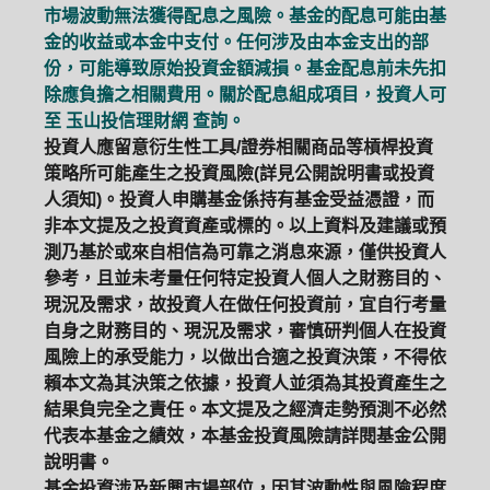
市場波動無法獲得配息之風險。基金的配息可能由基
金的收益或本金中支付。任何涉及由本金支出的部
份，可能導致原始投資金額減損。基金配息前未先扣
除應負擔之相關費用。關於配息組成項目，投資人可
至
玉山投信理財網
查詢。
投資人應留意衍生性工具/證券相關商品等槓桿投資
策略所可能產生之投資風險(詳見公開說明書或投資
人須知)。投資人申購基金係持有基金受益憑證，而
非本文提及之投資資產或標的。以上資料及建議或預
測乃基於或來自相信為可靠之消息來源，僅供投資人
參考，且並未考量任何特定投資人個人之財務目的、
現況及需求，故投資人在做任何投資前，宜自行考量
自身之財務目的、現況及需求，審慎研判個人在投資
風險上的承受能力，以做出合適之投資決策，不得依
賴本文為其決策之依據，投資人並須為其投資產生之
結果負完全之責任。本文提及之經濟走勢預測不必然
代表本基金之績效，本基金投資風險請詳閱基金公開
說明書。
基金投資涉及新興市場部位，因其波動性與風險程度