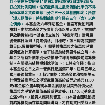
且不受信託契約第14條第1項第3款第2目或第3目所
訂投資比例限制，惟資產保持之最高流動比率仍不得
超過本基金資產總額百分之五十及其相關規定；所謂
「短天期債券」係指剩餘到期年限在三年（含）以內
之債券。
本基金為六年到期基金，但設有機動到期
機制。由於本基金之投資組合係以美元為主，提前結
算啟動機制(指本基金成立後於「特定年限」當月最
後營業日達到「特定價格」目標時，該日即為提前結
算日)以累積類型美元計價受益權單位之每單位淨資
產價值為計算標準。當下述提前結算要件成立時，本
基金之所有計價幣別受益權單位均將啟動提前結算機
制。有關提前結算機制說明如下：1.特定年限：指自
本基金成立日之次一營業日起屆滿四年、屆滿五年之
當月最後營業日。2.特定價格：本基金累積類型美元
計價受益權單位之淨資產價值高於或等於美元11.00
元(基金成立滿4年)或本基金累積類型美元計價受益
權單位之淨資產價值高於或等於美元11.40元(基金成
立滿5年)。3.投資人應特別留意：(1)本基金因啟動提
前結算機制而存續期間屆滿時，將自動買回受益人於