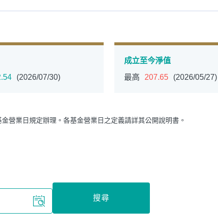
成立至今淨值
.54
(2026/07/30)
最高
207.65
(2026/05/27)
循環投資
定期(不)定額
高成長基金
月配息
基金營業日規定辦理。各基金營業日之定義請詳其公開說明書。
中國品牌
0%手續費
基金申購
策略成長
搜尋