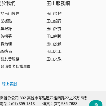
關於我們
玉山服務網
關於玉山投信
玉山金控
營業據點
玉山銀行
得獎紀錄
玉山證券
菁英招募
玉山創投
盡職治理
玉山投顧
SG專區
玉山志工
金融友善服務
玉山文教
金融消費者保護專區
|
線上客服
高雄分公司 802 高雄市苓雅區四維四路22之2號15樓
電話：(07) 395-1313
傳真：(07) 586-7688