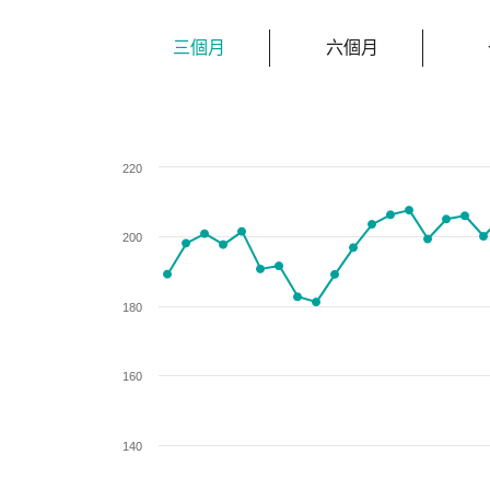
三個月
六個月
Chart
220
Line chart with 64 data points.
View as data table, Chart
The chart has 1 X axis displaying categories.
200
The chart has 1 Y axis displaying values. Data r
180
160
140