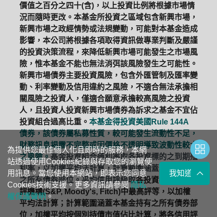
價值之百分之四十(含)，以上投資比例將根據市場情
況而隨時更改。本基金所投資之區域包含新興市場，
新興市場之政經情勢或法規變動，可能對本基金造成
影響，本公司將根據各項取得資訊做專業判斷及嚴謹
的投資決策流程，來降低新興市場可能發生之市場風
險，惟本基金不能也無法消弭該風險發生之可能性。
新興市場債券主要投資風險，包含外匯管制及匯率變
動、利率變動及信用違約之風險，不適合無法承擔相
關風險之投資人，僅適合願意承擔較高風險之投資
人，且投資人投資新興市場債券為訴求之基金不宜佔
投資組合過高比重。
本基金得投資美國Rule 144A
債券，該債券屬私募性質，較可能發生流動性不足，
財務訊息揭露不完整或因價格不透明導致波動性較大
為提供您最佳個人化且即時的服務，本網
之風險。
基金投資組合殖利率取各投資標的之到期殖
站透過使用Cookies紀錄與存取您的瀏覽使
利率，以加權平均法計算，計算範圍涵蓋本基金持有
用訊息。當您使用本網站，即表示您同意
我知道了
之所有債券部位。平均信用評級取
各投資標的三大信
Cookies技術支援。更多資訊請參閱
隱私
評機構(S&P, Moody's, Fitch)中最高評等，以加權
權保護聲明
。
平均法計算；計算範圍涵蓋本基金持有之所有債券部
位，加權平均按個別持債市值佔比計算，將各信用評