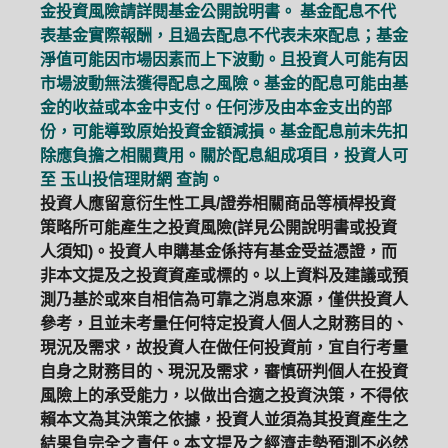
金投資風險請詳閱基金公開說明書。 基金配息不代
表基金實際報酬，且過去配息不代表未來配息；基金
淨值可能因市場因素而上下波動。且投資人可能有因
市場波動無法獲得配息之風險。基金的配息可能由基
金的收益或本金中支付。任何涉及由本金支出的部
份，可能導致原始投資金額減損。基金配息前未先扣
除應負擔之相關費用。關於配息組成項目，投資人可
至
玉山投信理財網
查詢。
投資人應留意衍生性工具/證券相關商品等槓桿投資
策略所可能產生之投資風險(詳見公開說明書或投資
人須知)。投資人申購基金係持有基金受益憑證，而
非本文提及之投資資產或標的。以上資料及建議或預
測乃基於或來自相信為可靠之消息來源，僅供投資人
參考，且並未考量任何特定投資人個人之財務目的、
現況及需求，故投資人在做任何投資前，宜自行考量
自身之財務目的、現況及需求，審慎研判個人在投資
風險上的承受能力，以做出合適之投資決策，不得依
賴本文為其決策之依據，投資人並須為其投資產生之
結果負完全之責任。本文提及之經濟走勢預測不必然