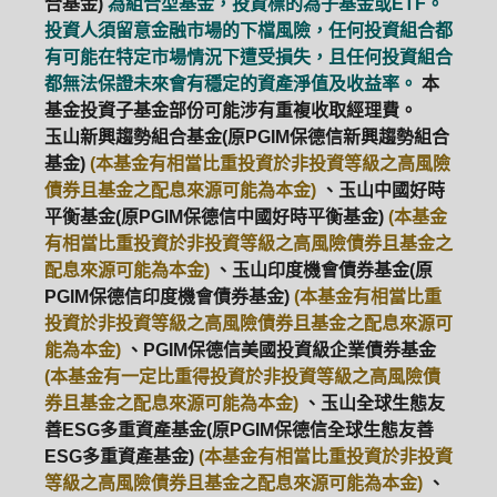
合基金)
為組合型基金，投資標的為子基金或ETF。
投資人須留意金融市場的下檔風險，任何投資組合都
有可能在特定市場情況下遭受損失，且任何投資組合
都無法保證未來會有穩定的資產淨值及收益率。
本
基金投資子基金部份可能涉有重複收取經理費。
玉山新興趨勢組合基金(原PGIM保德信新興趨勢組合
基金)
(本基金有相當比重投資於非投資等級之高風險
債券且基金之配息來源可能為本金)
、玉山中國好時
平衡基金(原PGIM保德信中國好時平衡基金)
(本基金
有相當比重投資於非投資等級之高風險債券且基金之
配息來源可能為本金)
、玉山印度機會債券基金(原
PGIM保德信印度機會債券基金)
(本基金有相當比重
投資於非投資等級之高風險債券且基金之配息來源可
能為本金)
、PGIM保德信美國投資級企業債券基金
(本基金有一定比重得投資於非投資等級之高風險債
券且基金之配息來源可能為本金)
、玉山全球生態友
善ESG多重資產基金(原PGIM保德信全球生態友善
ESG多重資產基金)
(本基金有相當比重投資於非投資
等級之高風險債券且基金之配息來源可能為本金)
、