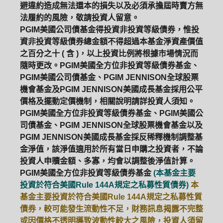
避違約造成無法還本的損失以及必須承擔屆時賣方無
法履約的風險，敬請投資人留意。
PGIM美國公司債基金得投資非投資等級債券，惟投
資非投資等級債券總金額不得超過本基金淨資產價值
之百分之十 ( 含 )，以上投資比例將根據市場情況而
隨時更改。PGIM美國全方位非投資等級債券基金、
PGIM美國公司債基金、PGIM JENNISON全球股票
機會基金及PGIM JENNISON美國成長基金採用公平
價格及擺動定價機制，相關說明請詳投資人須知。
PGIM美國全方位非投資等級債券基金、PGIM美國公
司債基金、PGIM JENNISON全球股票機會基金以及
PGIM JENNISON美國成長基金採反稀釋機制調整基
金淨值，該淨值適用於所有當日申購之投資者，不論
投資人申贖金額、多寡，均會以調整後淨值計算。
PGIM美國全方位非投資等級債券基金
(本基金主要
投資於符合美國Rule 144A規定之私募性質債券)
本
基金主要投資於符合美國Rule 144A規定之私募性質
債券，較可能發生流動性不足，財務訊息揭露不完整
或因價格不透明導致波動性較大之風險，投資人須留