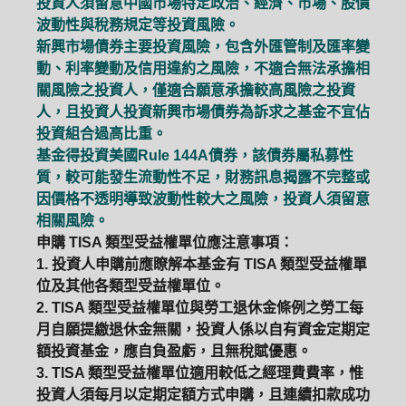
投資人須留意中國市場特定政治、經濟、市場、股價
波動性與稅務規定等投資風險。
新興市場債券主要投資風險，包含外匯管制及匯率變
動、利率變動及信用違約之風險，不適合無法承擔相
關風險之投資人，僅適合願意承擔較高風險之投資
人，且投資人投資新興市場債券為訴求之基金不宜佔
投資組合過高比重。
基金得投資美國Rule 144A債券，該債券屬私募性
質，較可能發生流動性不足，財務訊息揭露不完整或
因價格不透明導致波動性較大之風險，投資人須留意
相關風險。
申購 TISA 類型受益權單位應注意事項：
1. 投資人申購前應瞭解本基金有 TISA 類型受益權單
位及其他各類型受益權單位。
2. TISA 類型受益權單位與勞工退休金條例之勞工每
月自願提繳退休金無關，投資人係以自有資金定期定
額投資基金，應自負盈虧，且無稅賦優惠。
3. TISA 類型受益權單位適用較低之經理費費率，惟
投資人須每月以定期定額方式申購，且連續扣款成功