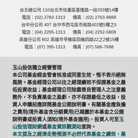
台北總公司 110台北市信義區基隆路一段333號14樓
電話：(02) 2782-1313
傳真：(02) 2763-8889
台中分公司 407 台中市西屯區市政路402號5樓之5
電話：(04) 2205-1313
傳真：(04) 2252-5808
高雄分公司 802 高雄市苓雅區四維四路22之2號15樓
電話：(07) 395-1313
傳真：(07) 586-7688
玉山投信獨立經營管理
本公司基金經金管會核准或同意生效，惟不表示絕無
風險。基金經理公司以往之經理績效不保證基金之最
低投資收益；基金經理公司除盡善良管理人之注意義
務外，不負責基金之盈虧，亦不保證最低之收益，投
資人申購前應詳閱基金公開說明書。有關基金應負擔
之費用(境外基金含分銷費用)已揭露於本基金之公開
說明書或投資人須知(境外基金適用)，投資人可至
玉
山投信理財網
或
基金資訊觀測站
查詢。
本文提及之經濟走勢預測不必然代表基金之績效，基