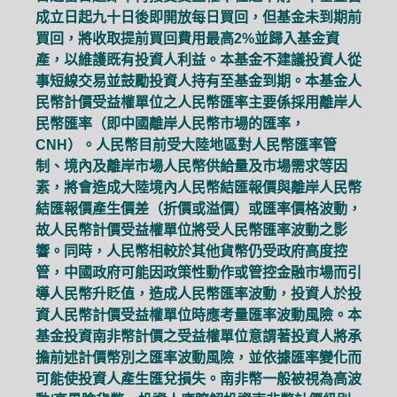
成立日起九十日後即開放每日買回，但基金未到期前
買回，將收取提前買回費用最高2%並歸入基金資
產，以維護既有投資人利益。本基金不建議投資人從
事短線交易並鼓勵投資人持有至基金到期。本基金人
民幣計價受益權單位之人民幣匯率主要係採用離岸人
民幣匯率（即中國離岸人民幣市場的匯率，
CNH）。人民幣目前受大陸地區對人民幣匯率管
制、境內及離岸市場人民幣供給量及市場需求等因
素，將會造成大陸境內人民幣結匯報價與離岸人民幣
結匯報價產生價差（折價或溢價）或匯率價格波動，
故人民幣計價受益權單位將受人民幣匯率波動之影
響。同時，人民幣相較於其他貨幣仍受政府高度控
管，中國政府可能因政策性動作或管控金融市場而引
導人民幣升貶值，造成人民幣匯率波動，投資人於投
資人民幣計價受益權單位時應考量匯率波動風險。本
基金投資南非幣計價之受益權單位意謂著投資人將承
擔前述計價幣別之匯率波動風險，並依據匯率變化而
可能使投資人產生匯兌損失。南非幣一般被視為高波