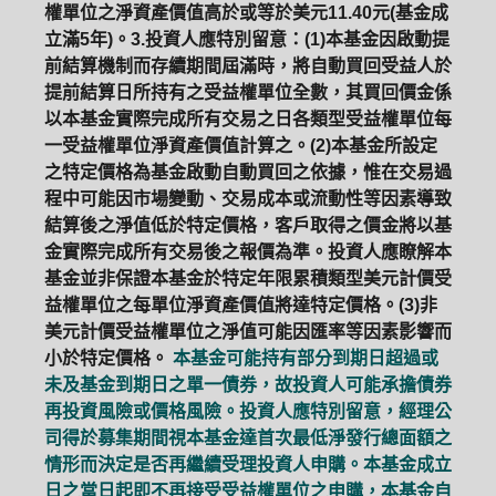
權單位之淨資產價值高於或等於美元11.40元(基金成
立滿5年)。3.投資人應特別留意：(1)本基金因啟動提
前結算機制而存續期間屆滿時，將自動買回受益人於
提前結算日所持有之受益權單位全數，其買回價金係
以本基金實際完成所有交易之日各類型受益權單位每
一受益權單位淨資產價值計算之。(2)本基金所設定
之特定價格為基金啟動自動買回之依據，惟在交易過
程中可能因市場變動、交易成本或流動性等因素導致
結算後之淨值低於特定價格，客戶取得之價金將以基
金實際完成所有交易後之報價為準。投資人應瞭解本
基金並非保證本基金於特定年限累積類型美元計價受
益權單位之每單位淨資產價值將達特定價格。(3)非
美元計價受益權單位之淨值可能因匯率等因素影響而
小於特定價格。
本基金可能持有部分到期日超過或
未及基金到期日之單一債券，故投資人可能承擔債券
再投資風險或價格風險。投資人應特別留意，經理公
司得於募集期間視本基金達首次最低淨發行總面額之
情形而決定是否再繼續受理投資人申購。本基金成立
日之當日起即不再接受受益權單位之申購，本基金自