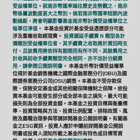
受益權單位。就南非幣匯率過往歷史走勢觀之，南非
幣係屬波動度甚大之幣別。倘若南非幣匯率短期內波
動過鉅，將會明顯影響基金南非幣計價受益權單位之
每單位淨值。
本基金投資於基金受益憑證部分可能
涉及重複收取經理費。
投資遞延手續費 N 類型各計
價類別受益權單位者，其手續費之收取將於買回時支
付，且該費用將依持有期間而有所不同，其餘費用之
計收與前收手續費類型完全相同，亦不加計分銷費
用，請參閱公開說明書。
本基金外幣計價受益權單
位得於基金銷售機構之國際金融業務分行(OBU)及國
際證券業務分公司(OSU)銷售。本基金不受存款保
險、保險安定基金或其他相關保障機制之保障。故投
資本基金可能發生部分或全部本金之損失，最大可能
損失則為全部投資金額。本基金之投資目標與衡量標
準、投資策略與方法、投資比例配置、排除政策、風
險及盡職治理參與等請詳閱基金公開說明書。有關基
金之ESG資訊，投資人應於申購前詳閱基金公開說
明書或投資人須知所載之基金所有特色或目標等資