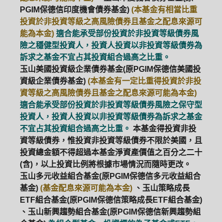
PGIM保德信印度機會債券基金)
(本基金有相當比重
投資於非投資等級之高風險債券且基金之配息來源可
能為本金)
適合能承受部份投資於非投資等級債券風
險之穩健型投資人，投資人投資以非投資等級債券為
訴求之基金不宜占其投資組合過高之比重。
玉山美國投資級企業債券基金(原PGIM保德信美國投
資級企業債券基金)
(本基金有一定比重得投資於非投
資等級之高風險債券且基金之配息來源可能為本金)
適合能承受部份投資於非投資等級債券風險之保守型
投資人，投資人投資以非投資等級債券為訴求之基金
不宜占其投資組合過高之比重。
本基金得投資非投
資等級債券，惟投資非投資等級債券不限於美國，且
投資總金額不得超過本基金淨資產價值之百分之二十
(含)，以上投資比例將根據市場情況而隨時更改。
玉山多元收益組合基金(原PGIM保德信多元收益組合
基金)
(基金配息來源可能為本金)
、玉山策略成長
ETF組合基金(原PGIM保德信策略成長ETF組合基金)
、玉山新興趨勢組合基金(原PGIM保德信新興趨勢組