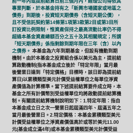
前一年內或提前結算日前三個月內，經理公司得依其
專業判斷，於本基金持有之「新興市場國家或地區之
債券」到期後，投資短天期債券（含短天期公債），
且不受信託契約第14條第1項第3款第2目或第3目所
訂投資比例限制，惟資產保持之最高流動比率仍不得
超過本基金資產總額百分之五十及其相關規定；所謂
「短天期債券」係指剩餘到期年限在三年（含）以內
之債券。
本基金為六年到期基金，但設有機動到期
機制。由於本基金之投資組合係以美元為主，提前結
算啟動機制(指本基金成立後於「特定年限」當月最
後營業日達到「特定價格」目標時，該日即為提前結
算日)以累積類型美元計價受益權單位之每單位淨資
產價值為計算標準。當下述提前結算要件成立時，本
基金之所有計價幣別受益權單位均將啟動提前結算機
制。有關提前結算機制說明如下：1.特定年限：指自
本基金成立日之次一營業日起屆滿四年、屆滿五年之
當月最後營業日。2.特定價格：本基金累積類型美元
計價受益權單位之淨資產價值高於或等於美元11.00
元(基金成立滿4年)或本基金累積類型美元計價受益