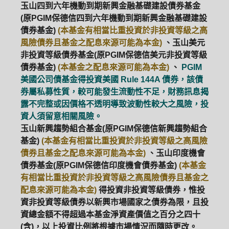
玉山四到六年機動到期新興金融基礎建設債券基金
(原PGIM保德信四到六年機動到期新興金融基礎建設
債券基金)
(本基金有相當比重投資於非投資等級之高
風險債券且基金之配息來源可能為本金)
、玉山美元
非投資等級債券基金(原PGIM保德信美元非投資等級
債券基金)
(本基金之配息來源可能為本金)
、
PGIM
美國公司債基金得投資美國 Rule 144A 債券，該債
券屬私募性質，較可能發生流動性不足，財務訊息揭
露不完整或因價格不透明導致波動性較大之風險，投
資人須留意相關風險。
玉山新興趨勢組合基金(原PGIM保德信新興趨勢組合
基金)
(本基金有相當比重投資於非投資等級之高風險
債券且基金之配息來源可能為本金)
、玉山印度機會
債券基金(原PGIM保德信印度機會債券基金)
(本基金
有相當比重投資於非投資等級之高風險債券且基金之
配息來源可能為本金)
得投資非投資等級債券，惟投
資非投資等級債券以新興市場國家之債券為限，且投
資總金額不得超過本基金淨資產價值之百分之四十
(含)，以上投資比例將根據市場情況而隨時更改。