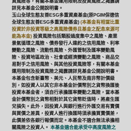
資風險等，有關本基金運用限制及投資風險之揭露請
詳見本基金公開說明書。
玉山全球生態友善ESG多重資產基金(原PGIM保德信
全球生態友善ESG多重資產基金)
(本基金有相當比重
投資於非投資等級之高風險債券且基金之配息來源可
能為本金)
投資風險包括類股過度集中之風險、產業
景氣循環之風險、債券發行人違約之信用風險、利率
變動之風險、流動性風險、外匯管制及匯率變動風
險、投資地區政治、社會或經濟變動之風險、商品交
易對手之信用風險、與其他投資風險等，有關本基金
運用限制及投資風險之揭露請詳見基金公開說明書。
本基金包含新臺幣、美元、人民幣及南非幣計價級
別，如投資人以其它非本基金計價幣別之貨幣換匯後
投資本基金者，須自行承擔匯率變動之風險，當本基
金計價幣別之貨幣相對於其它貨幣貶值時，將產生匯
兌損失。此外，因投資人與銀行進行外匯交易有賣價
與買價之差異，投資人進行換匯時須承擔買賣價差，
此價差依各銀行報價而定。本基金不適合無法承擔相
關風險之投資人。
本基金適合能承受中高度風險之