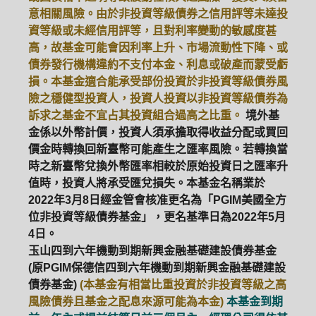
意相關風險。由於非投資等級債券之信用評等未達投
資等級或未經信用評等，且對利率變動的敏感度甚
高，故基金可能會因利率上升、市場流動性下降、或
債券發行機構違約不支付本金、利息或破產而蒙受虧
損。本基金適合能承受部份投資於非投資等級債券風
險之穩健型投資人，投資人投資以非投資等級債券為
訴求之基金不宜占其投資組合過高之比重。
境外基
金係以外幣計價，投資人須承擔取得收益分配或買回
價金時轉換回新臺幣可能產生之匯率風險。若轉換當
時之新臺幣兌換外幣匯率相較於原始投資日之匯率升
值時，投資人將承受匯兌損失。本基金名稱業於
2022年3月8日經金管會核准更名為「PGIM美國全方
位非投資等級債券基金」，更名基準日為2022年5月
4日。
玉山四到六年機動到期新興金融基礎建設債券基金
(原PGIM保德信四到六年機動到期新興金融基礎建設
債券基金)
(本基金有相當比重投資於非投資等級之高
風險債券且基金之配息來源可能為本金)
本基金到期