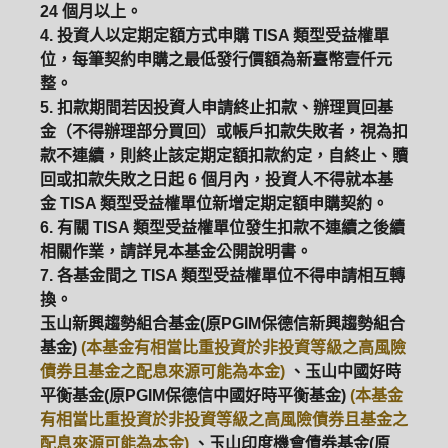
24 個月以上。
4. 投資人以定期定額方式申購 TISA 類型受益權單
位，每筆契約申購之最低發行價額為新臺幣壹仟元
整。
5. 扣款期間若因投資人申請終止扣款、辦理買回基
金（不得辦理部分買回）或帳戶扣款失敗者，視為扣
款不連續，則終止該定期定額扣款約定，自終止、贖
回或扣款失敗之日起 6 個月內，投資人不得就本基
金 TISA 類型受益權單位新增定期定額申購契約。
6. 有關 TISA 類型受益權單位發生扣款不連續之後續
相關作業，請詳見本基金公開說明書。
7. 各基金間之 TISA 類型受益權單位不得申請相互轉
換。
玉山新興趨勢組合基金(原PGIM保德信新興趨勢組合
基金)
(本基金有相當比重投資於非投資等級之高風險
債券且基金之配息來源可能為本金)
、玉山中國好時
平衡基金(原PGIM保德信中國好時平衡基金)
(本基金
有相當比重投資於非投資等級之高風險債券且基金之
配息來源可能為本金)
、玉山印度機會債券基金(原