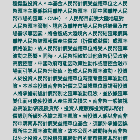
穩健型投資人。本基金人民幣計價受益權單位之人民
幣匯率主要係採用離岸人民幣匯率（即中國離岸人民
幣市場的匯率，CNH）。人民幣目前受大陸地區對
人民幣匯率管制、境內及離岸市場人民幣供給量及市
場需求等因素，將會造成大陸境內人民幣結匯報價與
離岸人民幣結匯報價產生價差（折價或溢價）或匯率
價格波動，故人民幣計價受益權單位將受人民幣匯率
波動之影響。同時，人民幣相較於其他貨幣仍受政府
高度控管，中國政府可能因政策性動作或管控金融市
場而引導人民幣升貶值，造成人民幣匯率波動，投資
人於投資人民幣計價受益權單位時應考量匯率波動風
險。本基金投資南非幣計價之受益權單位意謂著投資
人將承擔前述計價幣別之匯率波動風險，並依據匯率
變化而可能使投資人產生匯兌損失。南非幣一般被視
為高波動/高風險貨幣，投資人應瞭解投資南非幣計
價級別所額外承擔之匯率風險。若投資人係以非南非
幣申購南非幣計價受益權單位基金，須額外承擔因換
匯所生之匯率波動風險，故本公司不鼓勵持有南非幣
以外之投資人因投機匯率變動目的而選擇南非幣計價