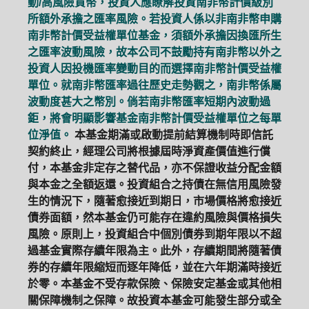
動/高風險貨幣，投資人應瞭解投資南非幣計價級別
所額外承擔之匯率風險。若投資人係以非南非幣申購
南非幣計價受益權單位基金，須額外承擔因換匯所生
之匯率波動風險，故本公司不鼓勵持有南非幣以外之
投資人因投機匯率變動目的而選擇南非幣計價受益權
單位。就南非幣匯率過往歷史走勢觀之，南非幣係屬
波動度甚大之幣別。倘若南非幣匯率短期內波動過
鉅，將會明顯影響基金南非幣計價受益權單位之每單
位淨值。
本基金期滿或啟動提前結算機制時即信託
契約終止，經理公司將根據屆時淨資產價值進行償
付，本基金非定存之替代品，亦不保證收益分配金額
與本金之全額返還。投資組合之持債在無信用風險發
生的情況下，隨著愈接近到期日，市場價格將愈接近
債券面額，然本基金仍可能存在違約風險與價格損失
風險。原則上，投資組合中個別債券到期年限以不超
過基金實際存續年限為主。此外，存續期間將隨著債
券的存續年限縮短而逐年降低，並在六年期滿時接近
於零。本基金不受存款保險、保險安定基金或其他相
關保障機制之保障。故投資本基金可能發生部分或全