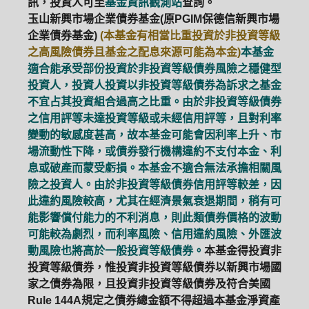
訊，投資人可至
基金資訊觀測站
查詢。
玉山新興市場企業債券基金(原PGIM保德信新興市場
企業債券基金)
(本基金有相當比重投資於非投資等級
之高風險債券且基金之配息來源可能為本金)
本基金
適合能承受部份投資於非投資等級債券風險之穩健型
投資人，投資人投資以非投資等級債券為訴求之基金
不宜占其投資組合過高之比重。由於非投資等級債券
之信用評等未達投資等級或未經信用評等，且對利率
變動的敏感度甚高，故本基金可能會因利率上升、市
場流動性下降，或債券發行機構違約不支付本金、利
息或破產而蒙受虧損。本基金不適合無法承擔相關風
險之投資人。由於非投資等級債券信用評等較差，因
此違約風險較高，尤其在經濟景氣衰退期間，稍有可
能影響償付能力的不利消息，則此類債券價格的波動
可能較為劇烈，而利率風險、信用違約風險、外匯波
動風險也將高於一般投資等級債券。
本基金得投資非
投資等級債券，惟投資非投資等級債券以新興市場國
家之債券為限，且投資非投資等級債券及符合美國
Rule 144A規定之債券總金額不得超過本基金淨資產