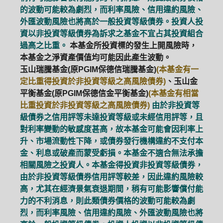
的波動可能較為劇烈，而利率風險、信用違約風險、
外匯波動風險也將高於一般投資等級債券。投資人投
資以非投資等級債券為訴求之基金不宜占其投資組合
過高之比重。
本基金所投資標的發生上開風險時，
本基金之淨資產價值均可能因此產生波動。
玉山瑞騰基金(原PGIM保德信瑞騰基金)
(本基金有一
定比重得投資於非投資等級之高風險債券)
、玉山金
平衡基金(原PGIM保德信金平衡基金)
(本基金有相當
比重投資於非投資等級之高風險債券)
由於非投資等
級債券之信用評等未達投資等級或未經信用評等，且
對利率變動的敏感度甚高，故本基金可能會因利率上
升、市場流動性下降，或債券發行機構違約不支付本
金、利息或破產而蒙受虧損。本基金不適合無法承擔
相關風險之投資人。本基金得投資非投資等級債券，
由於非投資等級債券信用評等較差，因此違約風險較
高，尤其在經濟景氣衰退期間，稍有可能影響償付能
力的不利消息，則此類債券價格的波動可能較為劇
烈，而利率風險、信用違約風險、外匯波動風險也將