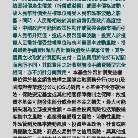
結匯報價產生價差（折價或溢價）或匯率價格波動，
故人民幣計價受益權單位將受人民幣匯率波動之影
響。同時，人民幣相較於其他貨幣仍受政府高度控
管，中國政府可能因政策性動作或管控金融市場而引
導人民幣升貶值，造成人民幣匯率波動，投資人於投
資人民幣計價受益權單位時應考量匯率波動風險。投
資遞延手續費N類型各計價類別受益權單位者，其手
續費之收取將於買回時支付，且該費用將依持有期間
而有所不同，其餘費用之計收與前收手續費類型完全
相同，亦不加計分銷費用。
本基金外幣計價受益權
單位得於基金銷售機構之國際金融業務分行(OBU)及
國際證券業務分公司(OSU)銷售。本基金不受存款保
險、保險安定基金或其他相關保障機制之保障。故投
資本基金可能發生部分或全部本金之損失，最大可能
損失則為全部投資金額。本基金投資風險包括類股過
度集中之風險、產業景氣循環之風險、流動性風險、
外匯管制及匯率變動風險、投資地區政治、社會或經
濟變動之風險、商品交易對手之信用風險、與其他投