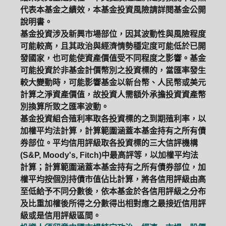
代表本基金之績效，本基金投資風險請詳閱基金公開
說明書。
基金投資涉及新興市場部位，因其波動性與風險程度
可能較高，且其政治與經濟情勢穩定度可能低於已開
發國家，也可能使資產價值受不同程度之影響。基金
可能投資於非基金計價幣別之投資標的，當匯率發生
較大變動時，可能影響基金以新台幣、人民幣或美元
計算之淨資產價值，故投資人需額外承擔投資資產幣
別換算所致之匯率波動。
基金投資組合殖利率取各投資標的之到期殖利率，以
加權平均法計算，計算範圍涵蓋本基金持有之所有債
券部位。平均信用評級取各投資標的三大信評機構
(S&P, Moody's, Fitch)中最高評等，以加權平均法
計算；計算範圍涵蓋本基金持有之所有債券部位，加
權平均按個別持債市值佔比計算，將各信用評級由高
至低給予不同分數後，依本基金於各信用評級之分布
及比重加權後所得之分數得出相對應之最接近信用評
級或是信用評級區間。