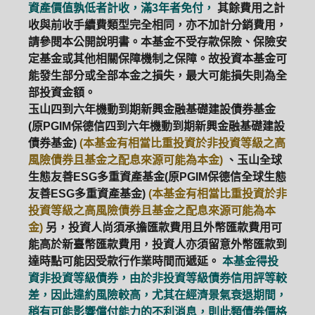
資產價值孰低者計收，滿3年者免付，
其餘費用之計
收與前收手續費類型完全相同，亦不加計分銷費用，
ETF
中國好時平衡
壽星優惠
請參閱本公開說明書。本基金不受存款保險、保險安
定基金或其他相關保障機制之保障。故投資本基金可
醫療生化
中國品牌
0%手續費
能發生部分或全部本金之損失，最大可能損失則為全
部投資金額。
基金申購
策略成長
拉丁美洲
玉山四到六年機動到期新興金融基礎建設債券基金
(原PGIM保德信四到六年機動到期新興金融基礎建設
大中華
債券基金)
(本基金有相當比重投資於非投資等級之高
風險債券且基金之配息來源可能為本金)
、玉山全球
生態友善ESG多重資產基金(原PGIM保德信全球生態
友善ESG多重資產基金)
(本基金有相當比重投資於非
投資等級之高風險債券且基金之配息來源可能為本
金)
另，投資人尚須承擔匯款費用且外幣匯款費用可
能高於新臺幣匯款費用，投資人亦須留意外幣匯款到
達時點可能因受款行作業時間而遞延。
本基金得投
資非投資等級債券，由於非投資等級債券信用評等較
差，因此違約風險較高，尤其在經濟景氣衰退期間，
稍有可能影響償付能力的不利消息，則此類債券價格