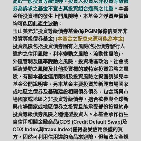
高於一般投資等級債券。投資人投資以非投資等級債
券為訴求之基金不宜占其投資組合過高之比重。
本基
金所投資標的發生上開風險時，本基金之淨資產價值
均可能因此產生波動。
玉山美元非投資等級債券基金(原PGIM保德信美元非
投資等級債券基金)
(本基金之配息來源可能為本金)
投資風險包括投資債券固有之風險(包括債券發行人
違約之信用風險、利率變動之風險、流動性風險)、
外匯管制及匯率變動之風險、投資地區政治、社會或
經濟變動之風險及其他投資標的或特定投資策略之風
險，有關本基金運用限制及投資風險之揭露請詳見本
基金公開說明書。另本基金主要投資於新興市場國家
或地區之債券及基礎建設相關債券債券，包含新興市
場國家或地區之非投資等級債券，適合欲參與全球新
興市場國家或地區債券之投資且能承受部份投資於非
投資等級債券風險之穩健型投資人。本基金承作衍生
自信用相關金融商品(CDS (Credit Default Swap)及
CDX Index與Itraxx Index)僅得為受信用保護的買
方，固然可利用信用違約商品來避險，但無法完全規