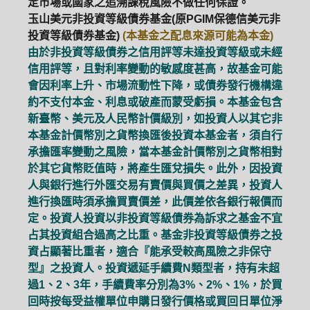
定市場或國家之追溯課稅風險不做任何保證。
玉山美元非投資等級債券基金(原PGIM保德信美元非
投資等級債券基金)
(本基金之配息來源可能為本金)
由於非投資等級債券之信用評等未達投資等級或未經
信用評等，且對利率變動的敏感度甚高，故基金可能
會因利率上升、市場流動性下降，或債券發行機構違
約不支付本金、利息或破產而蒙受虧損。本基金包含
新臺幣、美元及人民幣計價級別，如投資人以其它非
本基金計價幣別之貨幣換匯後投資本基金者，須自行
承擔匯率變動之風險，當本基金計價幣別之貨幣相對
於其它貨幣貶值時，將產生匯兌損失。此外，因投資
人與銀行進行外匯交易有賣價與買價之差異，投資人
進行換匯時須承擔買賣價差，此價差依各銀行報價而
定。投資人投資以非投資等級債券為訴求之基金不宜
占其投資組合過高之比重。基金非投資等級債券之投
資占顯著比重者，適合『能承受較高風險之非保守
型』之投資人。投資遞延手續費N類型者，持有未超
PGIM系列基金
168循環投資
過1、2、3年，手續費率分別為3%、2%、1%，於買
回時按每受益權單位申購日發行價格或買回日單位淨
定期(不)定額
高成長基金
月配息