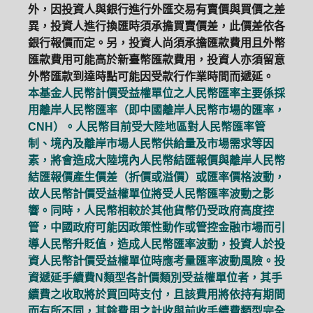
外，因投資人與銀行進行外匯交易有賣價與買價之差
異，投資人進行換匯時須承擔買賣價差，此價差依各
銀行報價而定。另，投資人尚須承擔匯款費用且外幣
匯款費用可能高於新臺幣匯款費用，投資人亦須留意
外幣匯款到達時點可能因受款行作業時間而遞延。
本基金人民幣計價受益權單位之人民幣匯率主要係採
用離岸人民幣匯率（即中國離岸人民幣市場的匯率，
CNH）。人民幣目前受大陸地區對人民幣匯率管
制、境內及離岸市場人民幣供給量及市場需求等因
素，將會造成大陸境內人民幣結匯報價與離岸人民幣
結匯報價產生價差（折價或溢價）或匯率價格波動，
故人民幣計價受益權單位將受人民幣匯率波動之影
響。同時，人民幣相較於其他貨幣仍受政府高度控
管，中國政府可能因政策性動作或管控金融市場而引
導人民幣升貶值，造成人民幣匯率波動，投資人於投
資人民幣計價受益權單位時應考量匯率波動風險。投
資遞延手續費N類型各計價類別受益權單位者，其手
續費之收取將於買回時支付，且該費用將依持有期間
而有所不同，其餘費用之計收與前收手續費類型完全