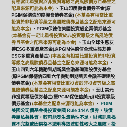
有相當比重投資於非投資等級之高風險債券且基金之
配息來源可能為本金)
、玉山印度機會債券基金(原
PGIM保德信印度機會債券基金)
(本基金有相當比重
投資於非投資等級之高風險債券且基金之配息來源可
能為本金)
、PGIM保德信美國投資級企業債券基金
(本基金有一定比重得投資於非投資等級之高風險債
券且基金之配息來源可能為本金)
、玉山全球生態友
善ESG多重資產基金(原PGIM保德信全球生態友善
ESG多重資產基金)
(本基金有相當比重投資於非投資
等級之高風險債券且基金之配息來源可能為本金)
、
玉山四到六年機動到期新興金融基礎建設債券基金
(原PGIM保德信四到六年機動到期新興金融基礎建設
債券基金)
(本基金有相當比重投資於非投資等級之高
風險債券且基金之配息來源可能為本金)
、玉山美元
非投資等級債券基金(原PGIM保德信美元非投資等級
債券基金)
(本基金之配息來源可能為本金)
、
PGIM
美國公司債基金得投資美國 Rule 144A 債券，該債
券屬私募性質，較可能發生流動性不足，財務訊息揭
露不完整或因價格不透明導致波動性較大之風險，投