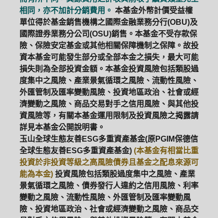
相同，亦不加計分銷費用。
本基金外幣計價受益權
單位得於基金銷售機構之國際金融業務分行(OBU)及
國際證券業務分公司(OSU)銷售。本基金不受存款保
險、保險安定基金或其他相關保障機制之保障。故投
資本基金可能發生部分或全部本金之損失，最大可能
損失則為全部投資金額。本基金投資風險包括類股過
度集中之風險、產業景氣循環之風險、流動性風險、
外匯管制及匯率變動風險、投資地區政治、社會或經
濟變動之風險、商品交易對手之信用風險、與其他投
資風險等，有關本基金運用限制及投資風險之揭露請
詳見本基金公開說明書。
玉山全球生態友善ESG多重資產基金(原PGIM保德信
全球生態友善ESG多重資產基金)
(本基金有相當比重
投資於非投資等級之高風險債券且基金之配息來源可
能為本金)
投資風險包括類股過度集中之風險、產業
景氣循環之風險、債券發行人違約之信用風險、利率
變動之風險、流動性風險、外匯管制及匯率變動風
險、投資地區政治、社會或經濟變動之風險、商品交