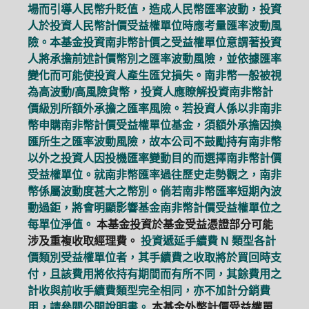
場而引導人民幣升貶值，造成人民幣匯率波動，投資
人於投資人民幣計價受益權單位時應考量匯率波動風
險。本基金投資南非幣計價之受益權單位意謂著投資
人將承擔前述計價幣別之匯率波動風險，並依據匯率
變化而可能使投資人產生匯兌損失。南非幣一般被視
為高波動/高風險貨幣，投資人應瞭解投資南非幣計
價級別所額外承擔之匯率風險。若投資人係以非南非
幣申購南非幣計價受益權單位基金，須額外承擔因換
匯所生之匯率波動風險，故本公司不鼓勵持有南非幣
以外之投資人因投機匯率變動目的而選擇南非幣計價
受益權單位。就南非幣匯率過往歷史走勢觀之，南非
幣係屬波動度甚大之幣別。倘若南非幣匯率短期內波
動過鉅，將會明顯影響基金南非幣計價受益權單位之
每單位淨值。
本基金投資於基金受益憑證部分可能
涉及重複收取經理費。
投資遞延手續費 N 類型各計
價類別受益權單位者，其手續費之收取將於買回時支
付，且該費用將依持有期間而有所不同，其餘費用之
計收與前收手續費類型完全相同，亦不加計分銷費
用，請參閱公開說明書。
本基金外幣計價受益權單