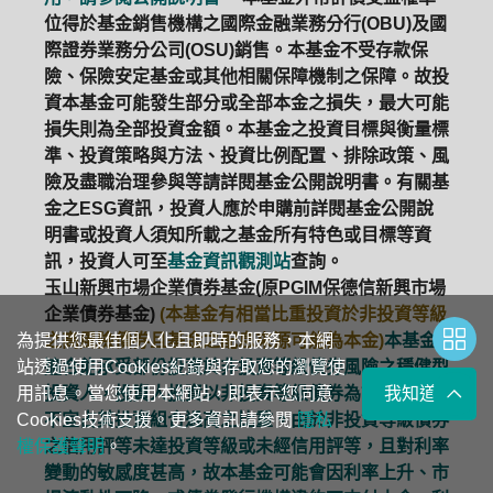
位得於基金銷售機構之國際金融業務分行(OBU)及國
際證券業務分公司(OSU)銷售。本基金不受存款保
險、保險安定基金或其他相關保障機制之保障。故投
資本基金可能發生部分或全部本金之損失，最大可能
損失則為全部投資金額。本基金之投資目標與衡量標
準、投資策略與方法、投資比例配置、排除政策、風
險及盡職治理參與等請詳閱基金公開說明書。有關基
金之ESG資訊，投資人應於申購前詳閱基金公開說
明書或投資人須知所載之基金所有特色或目標等資
訊，投資人可至
基金資訊觀測站
查詢。
玉山新興市場企業債券基金(原PGIM保德信新興市場
企業債券基金)
(本基金有相當比重投資於非投資等級
之高風險債券且基金之配息來源可能為本金)
本基金
為提供您最佳個人化且即時的服務，本網
適合能承受部份投資於非投資等級債券風險之穩健型
站透過使用Cookies紀錄與存取您的瀏覽使
投資人，投資人投資以非投資等級債券為訴求之基金
用訊息。當您使用本網站，即表示您同意
我知道了
不宜占其投資組合過高之比重。由於非投資等級債券
Cookies技術支援。更多資訊請參閱
隱私
之信用評等未達投資等級或未經信用評等，且對利率
權保護聲明
。
變動的敏感度甚高，故本基金可能會因利率上升、市