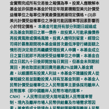
金實際完成所有交易後之報價為準。投資人應瞭解本
基金並非保證本基金於特定年限累積類型美元計價受
益權單位之每單位淨資產價值將達特定價格。(3)非
美元計價受益權單位之淨值可能因匯率等因素影響而
小於特定價格。
本基金可能持有部分到期日超過或
未及基金到期日之單一債券，故投資人可能承擔債券
再投資風險或價格風險。投資人應特別留意，經理公
司得於募集期間視本基金達首次最低淨發行總面額之
情形而決定是否再繼續受理投資人申購。本基金成立
日之當日起即不再接受受益權單位之申購，本基金自
成立日起九十日後即開放每日買回，但基金未到期前
買回，將收取提前買回費用最高2%並歸入基金資
產，以維護既有投資人利益。本基金不建議投資人從
事短線交易並鼓勵投資人持有至基金到期。本基金人
民幣計價受益權單位之人民幣匯率主要係採用離岸人
民幣匯率（即中國離岸人民幣市場的匯率，
CNH）。人民幣目前受大陸地區對人民幣匯率管
制、境內及離岸市場人民幣供給量及市場需求等因
素，將會造成大陸境內人民幣結匯報價與離岸人民幣