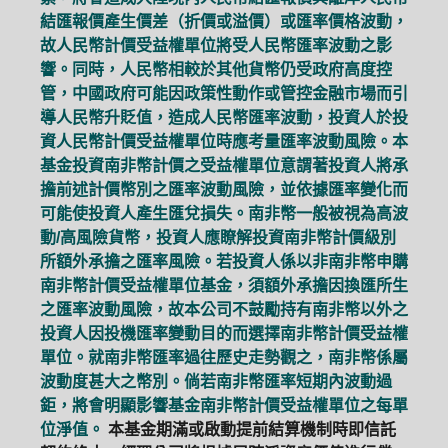
結匯報價產生價差（折價或溢價）或匯率價格波動，
故人民幣計價受益權單位將受人民幣匯率波動之影
響。同時，人民幣相較於其他貨幣仍受政府高度控
管，中國政府可能因政策性動作或管控金融市場而引
導人民幣升貶值，造成人民幣匯率波動，投資人於投
資人民幣計價受益權單位時應考量匯率波動風險。本
基金投資南非幣計價之受益權單位意謂著投資人將承
擔前述計價幣別之匯率波動風險，並依據匯率變化而
可能使投資人產生匯兌損失。南非幣一般被視為高波
動/高風險貨幣，投資人應瞭解投資南非幣計價級別
所額外承擔之匯率風險。若投資人係以非南非幣申購
南非幣計價受益權單位基金，須額外承擔因換匯所生
之匯率波動風險，故本公司不鼓勵持有南非幣以外之
投資人因投機匯率變動目的而選擇南非幣計價受益權
單位。就南非幣匯率過往歷史走勢觀之，南非幣係屬
波動度甚大之幣別。倘若南非幣匯率短期內波動過
鉅，將會明顯影響基金南非幣計價受益權單位之每單
位淨值。
本基金期滿或啟動提前結算機制時即信託