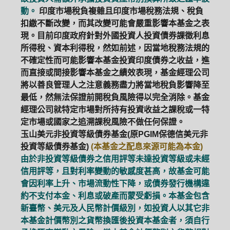
動。
印度市場稅負複雜且印度市場稅務法規、稅負
ETF
中國好時平衡
壽星優惠
扣繳不斷改變，而其改變可能會嚴重影響本基金之表
現。目前印度政府針對外國投資人投資債券課徵利息
醫療生化
中國品牌
0%手續費
所得稅、資本利得稅，然如前述，因當地稅務法規的
不確定性而可能影響本基金投資印度債券之收益，進
基金申購
策略成長
拉丁美洲
而直接或間接影響本基金之績效表現，基金經理公司
將以善良管理人之注意義務盡力將當地稅負影響降至
大中華
最低，然無法保證前開稅負風險得以完全消除。基金
經理公司就特定市場對所持有投資收益之課稅或一特
定市場或國家之追溯課稅風險不做任何保證。
玉山美元非投資等級債券基金(原PGIM保德信美元非
投資等級債券基金)
(本基金之配息來源可能為本金)
由於非投資等級債券之信用評等未達投資等級或未經
信用評等，且對利率變動的敏感度甚高，故基金可能
會因利率上升、市場流動性下降，或債券發行機構違
約不支付本金、利息或破產而蒙受虧損。本基金包含
新臺幣、美元及人民幣計價級別，如投資人以其它非
本基金計價幣別之貨幣換匯後投資本基金者，須自行