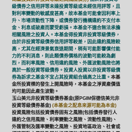
級債券之信用評等未達投資等級或未經信用評等，且
對利率變動的敏感度甚高，故本基金可能會因利率上
升、市場流動性下降，或債券發行機構違約不支付本
金、利息或破產而蒙受虧損。本基金不適合無法承擔
相關風險之投資人。本基金得投資非投資等級債券，
由於非投資等級債券信用評等較差，因此違約風險較
高，尤其在經濟景氣衰退期間，稍有可能影響償付能
力的不利消息，則此類債券價格的波動可能較為劇
烈，而利率風險、信用違約風險、外匯波動風險也將
高於一般投資等級債券。投資人投資以非投資等級債
券為訴求之基金不宜占其投資組合過高之比重。
本基
金所投資標的發生上開風險時，本基金之淨資產價值
均可能因此產生波動。
玉山美元非投資等級債券基金(原PGIM保德信美元非
投資等級債券基金)
(本基金之配息來源可能為本金)
投資風險包括投資債券固有之風險(包括債券發行人
違約之信用風險、利率變動之風險、流動性風險)、
外匯管制及匯率變動之風險、投資地區政治、社會或