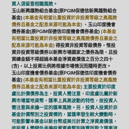
資人須留意相關風險。
玉山新興趨勢組合基金(原PGIM保德信新興趨勢組合
基金)
(本基金有相當比重投資於非投資等級之高風險
債券且基金之配息來源可能為本金)
、玉山印度機會
債券基金(原PGIM保德信印度機會債券基金)
(本基金
有相當比重投資於非投資等級之高風險債券且基金之
配息來源可能為本金)
得投資非投資等級債券，惟投
資非投資等級債券以新興市場國家之債券為限，且投
資總金額不得超過本基金淨資產價值之百分之四十
(含)，以上投資比例將根據市場情況而隨時更改。
玉山印度機會債券基金(原PGIM保德信印度機會債券
基金)
(本基金有相當比重投資於非投資等級之高風險
債券且基金之配息來源可能為本金)
主要投資於印度
盧比計價債券為主，投資人需注意，印度盧比屬於新
興市場當地貨幣，匯率上具高波動的特性，故投資人
需注意與承擔一定的匯率風險。另，投資人投資於非
PGIM系列基金
168循環投資
基金計價幣別之投資標的，當匯率發生較大變動時，
可能影響本基金以新台幣或美元計算之淨資產價值，
定期(不)定額
高成長基金
月配息
故投資人需額外承擔投資資產幣別換算所致之匯率波