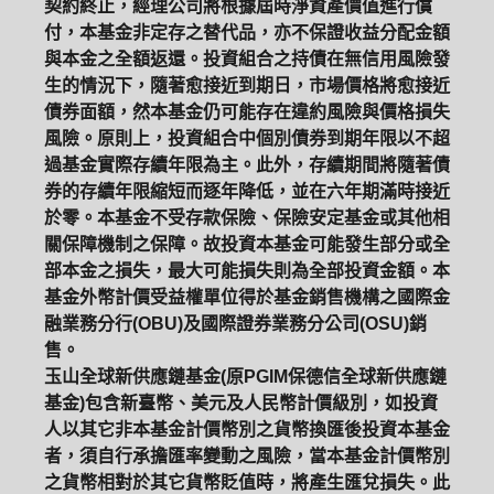
契約終止，經理公司將根據屆時淨資產價值進行償
付，本基金非定存之替代品，亦不保證收益分配金額
與本金之全額返還。投資組合之持債在無信用風險發
生的情況下，隨著愈接近到期日，市場價格將愈接近
債券面額，然本基金仍可能存在違約風險與價格損失
風險。原則上，投資組合中個別債券到期年限以不超
過基金實際存續年限為主。此外，存續期間將隨著債
券的存續年限縮短而逐年降低，並在六年期滿時接近
於零。本基金不受存款保險、保險安定基金或其他相
關保障機制之保障。故投資本基金可能發生部分或全
部本金之損失，最大可能損失則為全部投資金額。本
基金外幣計價受益權單位得於基金銷售機構之國際金
融業務分行(OBU)及國際證券業務分公司(OSU)銷
售。
玉山全球新供應鏈基金(原PGIM保德信全球新供應鏈
基金)包含新臺幣、美元及人民幣計價級別，如投資
人以其它非本基金計價幣別之貨幣換匯後投資本基金
者，須自行承擔匯率變動之風險，當本基金計價幣別
之貨幣相對於其它貨幣貶值時，將產生匯兌損失。此