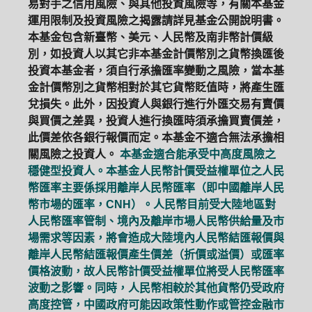
易對手之信用風險、與其他投資風險等，有關本基金
運用限制及投資風險之揭露請詳見基金公開說明書。
本基金包含新臺幣、美元、人民幣及南非幣計價級
別，如投資人以其它非本基金計價幣別之貨幣換匯後
投資本基金者，須自行承擔匯率變動之風險，當本基
金計價幣別之貨幣相對於其它貨幣貶值時，將產生匯
兌損失。此外，因投資人與銀行進行外匯交易有賣價
與買價之差異，投資人進行換匯時須承擔買賣價差，
此價差依各銀行報價而定。本基金不適合無法承擔相
關風險之投資人。
本基金適合能承受中高度風險之
穩健型投資人。本基金人民幣計價受益權單位之人民
幣匯率主要係採用離岸人民幣匯率（即中國離岸人民
幣市場的匯率，CNH）。人民幣目前受大陸地區對
人民幣匯率管制、境內及離岸市場人民幣供給量及市
場需求等因素，將會造成大陸境內人民幣結匯報價與
離岸人民幣結匯報價產生價差（折價或溢價）或匯率
價格波動，故人民幣計價受益權單位將受人民幣匯率
波動之影響。同時，人民幣相較於其他貨幣仍受政府
高度控管，中國政府可能因政策性動作或管控金融市