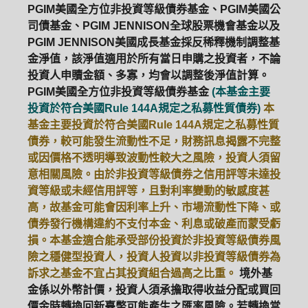
PGIM美國全方位非投資等級債券基金、PGIM美國公
司債基金、PGIM JENNISON全球股票機會基金以及
PGIM JENNISON美國成長基金採反稀釋機制調整基
金淨值，該淨值適用於所有當日申購之投資者，不論
投資人申贖金額、多寡，均會以調整後淨值計算。
PGIM美國全方位非投資等級債券基金
(本基金主要
投資於符合美國Rule 144A規定之私募性質債券)
本
基金主要投資於符合美國Rule 144A規定之私募性質
債券，較可能發生流動性不足，財務訊息揭露不完整
或因價格不透明導致波動性較大之風險，投資人須留
意相關風險。由於非投資等級債券之信用評等未達投
資等級或未經信用評等，且對利率變動的敏感度甚
高，故基金可能會因利率上升、市場流動性下降、或
債券發行機構違約不支付本金、利息或破產而蒙受虧
損。本基金適合能承受部份投資於非投資等級債券風
險之穩健型投資人，投資人投資以非投資等級債券為
訴求之基金不宜占其投資組合過高之比重。
境外基
金係以外幣計價，投資人須承擔取得收益分配或買回
價金時轉換回新臺幣可能產生之匯率風險。若轉換當