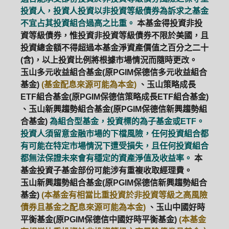
投資人，投資人投資以非投資等級債券為訴求之基金
不宜占其投資組合過高之比重。
本基金得投資非投
資等級債券，惟投資非投資等級債券不限於美國，且
投資總金額不得超過本基金淨資產價值之百分之二十
(含)，以上投資比例將根據市場情況而隨時更改。
玉山多元收益組合基金(原PGIM保德信多元收益組合
基金)
(基金配息來源可能為本金)
、玉山策略成長
ETF組合基金(原PGIM保德信策略成長ETF組合基金)
、玉山新興趨勢組合基金(原PGIM保德信新興趨勢組
合基金)
為組合型基金，投資標的為子基金或ETF。
投資人須留意金融市場的下檔風險，任何投資組合都
有可能在特定市場情況下遭受損失，且任何投資組合
都無法保證未來會有穩定的資產淨值及收益率。
本
基金投資子基金部份可能涉有重複收取經理費。
玉山新興趨勢組合基金(原PGIM保德信新興趨勢組合
基金)
(本基金有相當比重投資於非投資等級之高風險
債券且基金之配息來源可能為本金)
、玉山中國好時
平衡基金(原PGIM保德信中國好時平衡基金)
(本基金