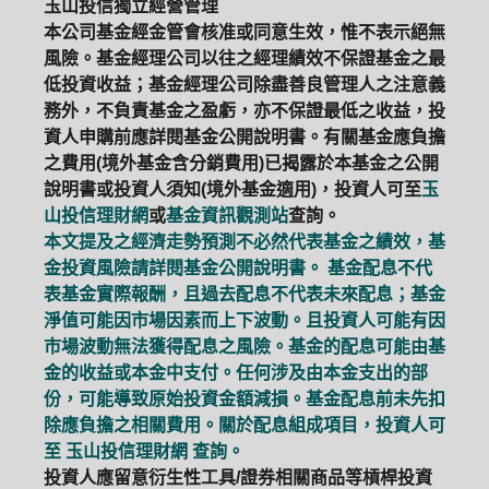
玉山投信獨立經營管理
本公司基金經金管會核准或同意生效，惟不表示絕無
風險。基金經理公司以往之經理績效不保證基金之最
低投資收益；基金經理公司除盡善良管理人之注意義
務外，不負責基金之盈虧，亦不保證最低之收益，投
資人申購前應詳閱基金公開說明書。有關基金應負擔
之費用(境外基金含分銷費用)已揭露於本基金之公開
說明書或投資人須知(境外基金適用)，投資人可至
玉
山投信理財網
或
基金資訊觀測站
查詢。
本文提及之經濟走勢預測不必然代表基金之績效，基
金投資風險請詳閱基金公開說明書。 基金配息不代
表基金實際報酬，且過去配息不代表未來配息；基金
淨值可能因市場因素而上下波動。且投資人可能有因
市場波動無法獲得配息之風險。基金的配息可能由基
金的收益或本金中支付。任何涉及由本金支出的部
份，可能導致原始投資金額減損。基金配息前未先扣
除應負擔之相關費用。關於配息組成項目，投資人可
至
玉山投信理財網
查詢。
投資人應留意衍生性工具/證券相關商品等槓桿投資