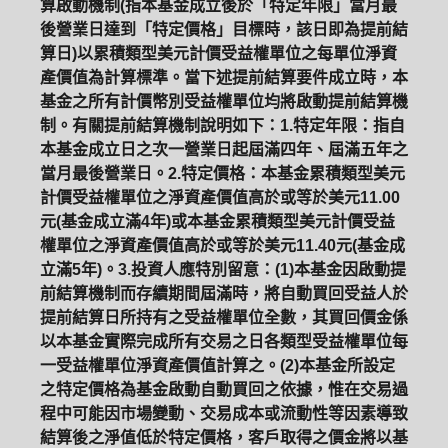
算啟動機制(指本基金成立後於「特定年限」當月最
後營業日達到「特定價格」目標時，該日即為提前結
算日)以累積類型美元計價受益權單位之每單位淨資
產價值為計算標準。當下述提前結算要件成立時，本
基金之所有計價幣別受益權單位均將啟動提前結算機
制。有關提前結算機制說明如下：1.特定年限：指自
本基金成立日之次一營業日起屆滿四年、屆滿五年之
當月最後營業日。2.特定價格：本基金累積類型美元
計價受益權單位之淨資產價值高於或等於美元11.00
元(基金成立滿4年)或本基金累積類型美元計價受益
權單位之淨資產價值高於或等於美元11.40元(基金成
立滿5年)。3.投資人應特別留意：(1)本基金因啟動提
前結算機制而存續期間屆滿時，將自動買回受益人於
提前結算日所持有之受益權單位全數，其買回價金係
以本基金實際完成所有交易之日各類型受益權單位每
一受益權單位淨資產價值計算之。(2)本基金所設定
之特定價格為基金啟動自動買回之依據，惟在交易過
程中可能因市場變動、交易成本或流動性等因素導致
結算後之淨值低於特定價格，客戶取得之價金將以基