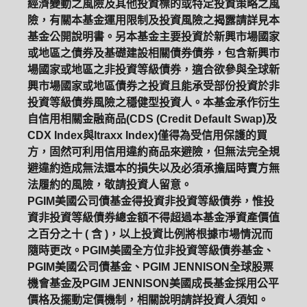
經濟變動之風險及其他投資標的或特定投資策略之風
險，有關本基金運用限制及投資風險之揭露請詳見本
基金公開說明書。另本基金主要投資於新興市場國家
或地區之債券及基礎建設相關債券債券，包含新興市
場國家或地區之非投資等級債券，適合欲參與全球新
興市場國家或地區債券之投資且能承受部份投資於非
投資等級債券風險之穩健型投資人。本基金承作衍生
自信用相關金融商品(CDS (Credit Default Swap)及
CDX Index與Itraxx Index)僅得為受信用保護的買
方，固然可利用信用違約商品來避險，但無法完全規
避違約造成無法還本的損失以及必須承擔屆時賣方無
法履約的風險，敬請投資人留意。
PGIM美國公司債基金得投資非投資等級債券，惟投
資非投資等級債券總金額不得超過本基金淨資產價值
之百分之十 ( 含 )，以上投資比例將根據市場情況而
隨時更改。PGIM美國全方位非投資等級債券基金、
PGIM美國公司債基金、PGIM JENNISON全球股票
機會基金及PGIM JENNISON美國成長基金採用公平
價格及擺動定價機制，相關說明請詳投資人須知。