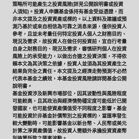
策略所可能產生之投資風險(詳見公開說明書或投資
人須知)。投資人申購基金係持有基金受益憑證，而
非本文提及之投資資產或標的。以上資料及建議或預
測乃基於或來自相信為可靠之消息來源，僅供投資人
參考，且並未考量任何特定投資人個人之財務目的、
現況及需求，故投資人在做任何投資前，宜自行考量
自身之財務目的、現況及需求，審慎研判個人在投資
風險上的承受能力，以做出合適之投資決策，不得依
賴本文為其決策之依據，投資人並須為其投資產生之
結果負完全之責任。本文提及之經濟走勢預測不必然
代表本基金之績效，本基金投資風險請詳閱基金公開
說明書。
基金投資涉及新興市場部位，因其波動性與風險程度
可能較高，且其政治與經濟情勢穩定度可能低於已開
發國家，也可能使資產價值受不同程度之影響。基金
可能投資於非基金計價幣別之投資標的，當匯率發生
較大變動時，可能影響基金以新台幣、人民幣或美元
計算之淨資產價值，故投資人需額外承擔投資資產幣
別換算所致之匯率波動。