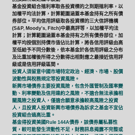
基金投資組合殖利率取各投資標的之到期殖利率，以
加權平均法計算，計算範圍涵蓋本基金持有之所有債
券部位。平均信用評級取各投資標的三大信評機構
(S&P, Moody's, Fitch)中最高評等，以加權平均法
計算；計算範圍涵蓋本基金持有之所有債券部位，加
權平均按個別持債市值佔比計算，將各信用評級由高
至低給予不同分數後，依本基金於各信用評級之分布
及比重加權後所得之分數得出相對應之最接近信用評
級或是信用評級區間。
投資人須留意中國市場特定政治、經濟、市場、股價
波動性與稅務規定等投資風險。
新興市場債券主要投資風險，包含外匯管制及匯率變
動、利率變動及信用違約之風險，不適合無法承擔相
關風險之投資人，僅適合願意承擔較高風險之投資
人，且投資人投資新興市場債券為訴求之基金不宜佔
投資組合過高比重。
基金得投資美國Rule 144A債券，該債券屬私募性
質，較可能發生流動性不足，財務訊息揭露不完整或