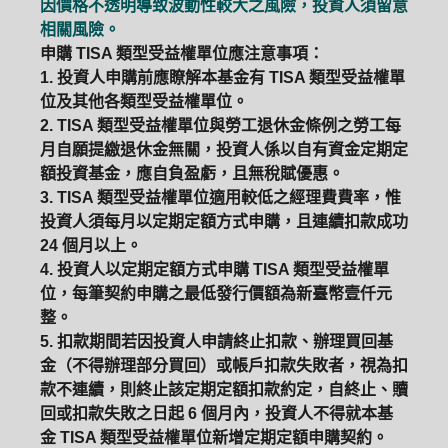
因價格不透明導致波動性較大之風險，投資人須留意
相關風險。
申購 TISA 類型受益權單位應注意事項：
1. 投資人申購前應瞭解本基金有 TISA 類型受益權單
位及其他各類型受益權單位。
2. TISA 類型受益權單位與勞工退休金條例之勞工每
月自願提繳退休金無關，投資人係以自有資金定期定
額投資基金，應自負盈虧，且無稅賦優惠。
3. TISA 類型受益權單位適用較低之經理費費率，惟
投資人須每月以定期定額方式申購，且連續扣款成功
24 個月以上。
4. 投資人以定期定額方式申購 TISA 類型受益權單
位，每筆契約申購之最低發行價額為新臺幣壹仟元
整。
5. 扣款期間若因投資人申請終止扣款、辦理買回基
金（不得辦理部分買回）或帳戶扣款失敗者，視為扣
款不連續，則終止該定期定額扣款約定，自終止、贖
回或扣款失敗之日起 6 個月內，投資人不得就本基
金 TISA 類型受益權單位新增定期定額申購契約。