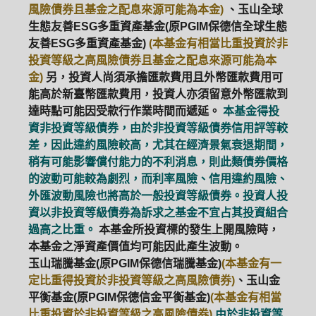
風險債券且基金之配息來源可能為本金)
、玉山全球
生態友善ESG多重資產基金(原PGIM保德信全球生態
友善ESG多重資產基金)
(本基金有相當比重投資於非
投資等級之高風險債券且基金之配息來源可能為本
金)
另，投資人尚須承擔匯款費用且外幣匯款費用可
能高於新臺幣匯款費用，投資人亦須留意外幣匯款到
達時點可能因受款行作業時間而遞延。
本基金得投
資非投資等級債券，由於非投資等級債券信用評等較
差，因此違約風險較高，尤其在經濟景氣衰退期間，
稍有可能影響償付能力的不利消息，則此類債券價格
的波動可能較為劇烈，而利率風險、信用違約風險、
外匯波動風險也將高於一般投資等級債券。投資人投
資以非投資等級債券為訴求之基金不宜占其投資組合
過高之比重。
本基金所投資標的發生上開風險時，
本基金之淨資產價值均可能因此產生波動。
玉山瑞騰基金(原PGIM保德信瑞騰基金)
(本基金有一
定比重得投資於非投資等級之高風險債券)
、玉山金
平衡基金(原PGIM保德信金平衡基金)
(本基金有相當
比重投資於非投資等級之高風險債券)
由於非投資等