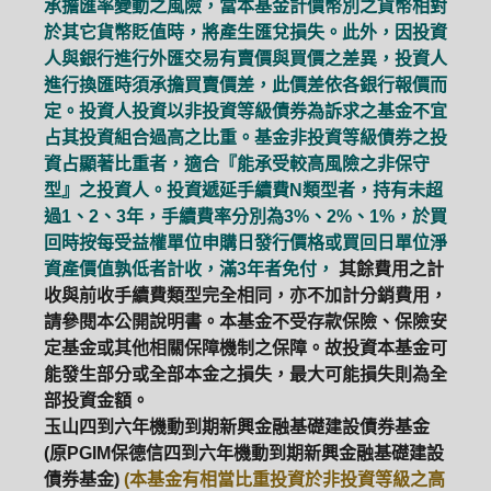
承擔匯率變動之風險，當本基金計價幣別之貨幣相對
於其它貨幣貶值時，將產生匯兌損失。此外，因投資
人與銀行進行外匯交易有賣價與買價之差異，投資人
進行換匯時須承擔買賣價差，此價差依各銀行報價而
定。投資人投資以非投資等級債券為訴求之基金不宜
占其投資組合過高之比重。基金非投資等級債券之投
資占顯著比重者，適合『能承受較高風險之非保守
型』之投資人。投資遞延手續費N類型者，持有未超
過1、2、3年，手續費率分別為3%、2%、1%，於買
回時按每受益權單位申購日發行價格或買回日單位淨
資產價值孰低者計收，滿3年者免付，
其餘費用之計
收與前收手續費類型完全相同，亦不加計分銷費用，
請參閱本公開說明書。本基金不受存款保險、保險安
定基金或其他相關保障機制之保障。故投資本基金可
能發生部分或全部本金之損失，最大可能損失則為全
部投資金額。
玉山四到六年機動到期新興金融基礎建設債券基金
(原PGIM保德信四到六年機動到期新興金融基礎建設
債券基金)
(本基金有相當比重投資於非投資等級之高