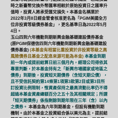
時之新臺幣兌換外幣匯率相較於原始投資日之匯率升
值時，投資人將承受匯兌損失。本基金名稱業於
2022年3月8日經金管會核准更名為「PGIM美國全方
位非投資等級債券基金」，更名基準日為2022年5月
4日。
玉山四到六年機動到期新興金融基礎建設債券基金
(原PGIM保德信四到六年機動到期新興金融基礎建設
債券基金)
(本基金有相當比重投資於非投資等級之高
風險債券且基金之配息來源可能為本金)
本基金到期
前一年內或提前結算日前三個月內，經理公司得依其
專業判斷，於本基金持有之「新興市場國家或地區之
債券」到期後，投資短天期債券（含短天期公債），
且不受信託契約第14條第1項第3款第2目或第3目所
訂投資比例限制，惟資產保持之最高流動比率仍不得
超過本基金資產總額百分之五十及其相關規定；所謂
「短天期債券」係指剩餘到期年限在三年（含）以內
之債券。
本基金為六年到期基金，但設有機動到期
機制。由於本基金之投資組合係以美元為主，提前結