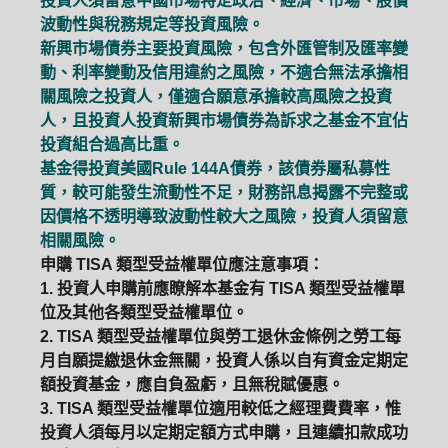
投資人須留意中國市場特定政治、經濟、市場、股價
波動性與稅務規定等投資風險。
新興市場債券主要投資風險，包含外匯管制及匯率變
動、利率變動及信用違約之風險，不適合無法承擔相
關風險之投資人，僅適合願意承擔較高風險之投資
人，且投資人投資新興市場債券為訴求之基金不宜佔
投資組合過高比重。
基金得投資美國Rule 144A債券，該債券屬私募性
質，較可能發生流動性不足，財務訊息揭露不完整或
因價格不透明導致波動性較大之風險，投資人須留意
相關風險。
申購 TISA 類型受益權單位應注意事項：
1. 投資人申購前應瞭解本基金有 TISA 類型受益權單
位及其他各類型受益權單位。
2. TISA 類型受益權單位與勞工退休金條例之勞工每
月自願提繳退休金無關，投資人係以自有資金定期定
額投資基金，應自負盈虧，且無稅賦優惠。
PGIM系列基金
168循環投資
3. TISA 類型受益權單位適用較低之經理費費率，惟
投資人須每月以定期定額方式申購，且連續扣款成功
定期(不)定額
高成長基金
月配息