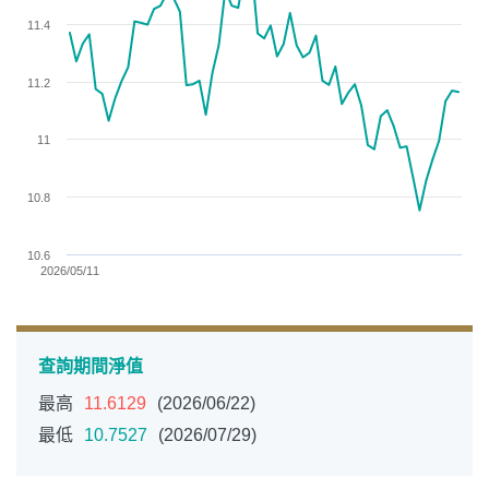
The chart has 1 Y axis displaying values. Data ranges from 1
11.4
11.2
11
10.8
10.6
2026/05/11
End of interactive chart.
查詢期間淨值
最高
11.6129
(2026/06/22)
最低
10.7527
(2026/07/29)