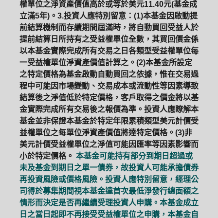
權單位之淨資產價值高於或等於美元11.40元(基金成
立滿5年)。3.投資人應特別留意：(1)本基金因啟動提
前結算機制而存續期間屆滿時，將自動買回受益人於
提前結算日所持有之受益權單位全數，其買回價金係
以本基金實際完成所有交易之日各類型受益權單位每
一受益權單位淨資產價值計算之。(2)本基金所設定
之特定價格為基金啟動自動買回之依據，惟在交易過
程中可能因市場變動、交易成本或流動性等因素導致
結算後之淨值低於特定價格，客戶取得之價金將以基
金實際完成所有交易後之報價為準。投資人應瞭解本
基金並非保證本基金於特定年限累積類型美元計價受
益權單位之每單位淨資產價值將達特定價格。(3)非
美元計價受益權單位之淨值可能因匯率等因素影響而
小於特定價格。
本基金可能持有部分到期日超過或
未及基金到期日之單一債券，故投資人可能承擔債券
再投資風險或價格風險。投資人應特別留意，經理公
司得於募集期間視本基金達首次最低淨發行總面額之
情形而決定是否再繼續受理投資人申購。本基金成立
日之當日起即不再接受受益權單位之申購，本基金自