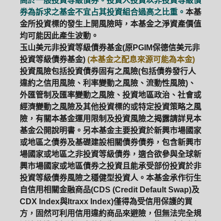
高於一般投資等級債券。投資人投資以非投資等級債
券為訴求之基金不宜占其投資組合過高之比重。
本基
金所投資標的發生上開風險時，本基金之淨資產價值
均可能因此產生波動。
玉山美元非投資等級債券基金(原PGIM保德信美元非
投資等級債券基金)
(本基金之配息來源可能為本金)
投資風險包括投資債券固有之風險(包括債券發行人
違約之信用風險、利率變動之風險、流動性風險)、
外匯管制及匯率變動之風險、投資地區政治、社會或
經濟變動之風險及其他投資標的或特定投資策略之風
險，有關本基金運用限制及投資風險之揭露請詳見本
基金公開說明書。另本基金主要投資於新興市場國家
或地區之債券及基礎建設相關債券債券，包含新興市
場國家或地區之非投資等級債券，適合欲參與全球新
興市場國家或地區債券之投資且能承受部份投資於非
投資等級債券風險之穩健型投資人。本基金承作衍生
自信用相關金融商品(CDS (Credit Default Swap)及
CDX Index與Itraxx Index)僅得為受信用保護的買
方，固然可利用信用違約商品來避險，但無法完全規