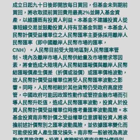
成立日起九十日後即開放每日買回，但基金未到期前
買回，將收取提前買回費用最高2%並歸入基金資
產，以維護既有投資人利益。本基金不建議投資人從
事短線交易並鼓勵投資人持有至基金到期。本基金人
民幣計價受益權單位之人民幣匯率主要係採用離岸人
民幣匯率（即中國離岸人民幣市場的匯率，
CNH）。人民幣目前受大陸地區對人民幣匯率管
制、境內及離岸市場人民幣供給量及市場需求等因
素，將會造成大陸境內人民幣結匯報價與離岸人民幣
結匯報價產生價差（折價或溢價）或匯率價格波動，
故人民幣計價受益權單位將受人民幣匯率波動之影
響。同時，人民幣相較於其他貨幣仍受政府高度控
管，中國政府可能因政策性動作或管控金融市場而引
導人民幣升貶值，造成人民幣匯率波動，投資人於投
資人民幣計價受益權單位時應考量匯率波動風險。本
基金投資南非幣計價之受益權單位意謂著投資人將承
擔前述計價幣別之匯率波動風險，並依據匯率變化而
可能使投資人產生匯兌損失。南非幣一般被視為高波