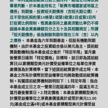
前一年內或提前結算日前三個月內，經理公司得依其
專業判斷，於本基金持有之「新興市場國家或地區之
債券」到期後，投資短天期債券（含短天期公債），
且不受信託契約第14條第1項第3款第2目或第3目所
訂投資比例限制，惟資產保持之最高流動比率仍不得
超過本基金資產總額百分之五十及其相關規定；所謂
「短天期債券」係指剩餘到期年限在三年（含）以內
之債券。
本基金為六年到期基金，但設有機動到期
機制。由於本基金之投資組合係以美元為主，提前結
算啟動機制(指本基金成立後於「特定年限」當月最
後營業日達到「特定價格」目標時，該日即為提前結
算日)以累積類型美元計價受益權單位之每單位淨資
產價值為計算標準。當下述提前結算要件成立時，本
基金之所有計價幣別受益權單位均將啟動提前結算機
制。有關提前結算機制說明如下：1.特定年限：指自
本基金成立日之次一營業日起屆滿四年、屆滿五年之
當月最後營業日。2.特定價格：本基金累積類型美元
計價受益權單位之淨資產價值高於或等於美元11.00
元(基金成立滿4年)或本基金累積類型美元計價受益