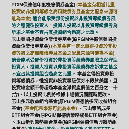
PGIM保德信印度機會債券基金)
(本基金有相當比重
投資於非投資等級之高風險債券且基金之配息來源可
能為本金)
適合能承受部份投資於非投資等級債券風
險之穩健型投資人，投資人投資以非投資等級債券為
訴求之基金不宜占其投資組合過高之比重。
玉山美國投資級企業債券基金(原PGIM保德信美國投
資級企業債券基金)
(本基金有一定比重得投資於非投
資等級之高風險債券且基金之配息來源可能為本金)
適合能承受部份投資於非投資等級債券風險之保守型
投資人，投資人投資以非投資等級債券為訴求之基金
不宜占其投資組合過高之比重。
本基金得投資非投
資等級債券，惟投資非投資等級債券不限於美國，且
投資總金額不得超過本基金淨資產價值之百分之二十
(含)，以上投資比例將根據市場情況而隨時更改。
玉山多元收益組合基金(原PGIM保德信多元收益組合
基金)
(基金配息來源可能為本金)
、玉山策略成長
ETF組合基金(原PGIM保德信策略成長ETF組合基金)
、玉山新興趨勢組合基金(原PGIM保德信新興趨勢組