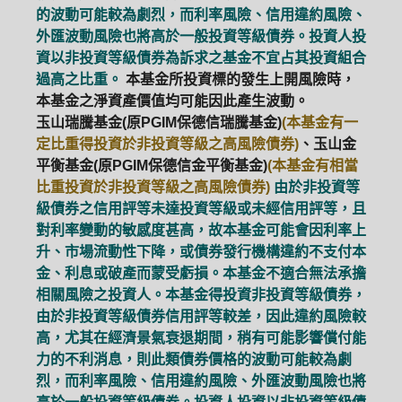
的波動可能較為劇烈，而利率風險、信用違約風險、
外匯波動風險也將高於一般投資等級債券。投資人投
資以非投資等級債券為訴求之基金不宜占其投資組合
過高之比重。
本基金所投資標的發生上開風險時，
本基金之淨資產價值均可能因此產生波動。
玉山瑞騰基金(原PGIM保德信瑞騰基金)
(本基金有一
定比重得投資於非投資等級之高風險債券)
、玉山金
平衡基金(原PGIM保德信金平衡基金)
(本基金有相當
比重投資於非投資等級之高風險債券)
由於非投資等
級債券之信用評等未達投資等級或未經信用評等，且
對利率變動的敏感度甚高，故本基金可能會因利率上
升、市場流動性下降，或債券發行機構違約不支付本
金、利息或破產而蒙受虧損。本基金不適合無法承擔
相關風險之投資人。本基金得投資非投資等級債券，
由於非投資等級債券信用評等較差，因此違約風險較
高，尤其在經濟景氣衰退期間，稍有可能影響償付能
力的不利消息，則此類債券價格的波動可能較為劇
烈，而利率風險、信用違約風險、外匯波動風險也將