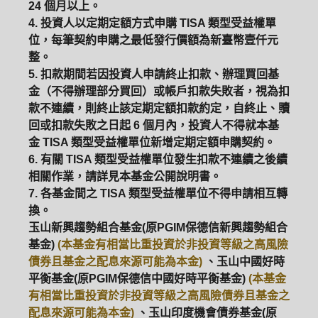
24 個月以上。
4. 投資人以定期定額方式申購 TISA 類型受益權單
ETF
中國好時平衡
壽星優惠
位，每筆契約申購之最低發行價額為新臺幣壹仟元
整。
醫療生化
中國品牌
0%手續費
5. 扣款期間若因投資人申請終止扣款、辦理買回基
金（不得辦理部分買回）或帳戶扣款失敗者，視為扣
基金申購
策略成長
拉丁美洲
款不連續，則終止該定期定額扣款約定，自終止、贖
回或扣款失敗之日起 6 個月內，投資人不得就本基
大中華
金 TISA 類型受益權單位新增定期定額申購契約。
6. 有關 TISA 類型受益權單位發生扣款不連續之後續
相關作業，請詳見本基金公開說明書。
7. 各基金間之 TISA 類型受益權單位不得申請相互轉
換。
玉山新興趨勢組合基金(原PGIM保德信新興趨勢組合
基金)
(本基金有相當比重投資於非投資等級之高風險
債券且基金之配息來源可能為本金)
、玉山中國好時
平衡基金(原PGIM保德信中國好時平衡基金)
(本基金
有相當比重投資於非投資等級之高風險債券且基金之
配息來源可能為本金)
、玉山印度機會債券基金(原