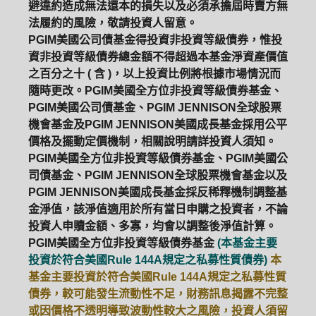
避違約造成無法還本的損失以及必須承擔屆時賣方無
法履約的風險，敬請投資人留意。
PGIM美國公司債基金得投資非投資等級債券，惟投
資非投資等級債券總金額不得超過本基金淨資產價值
之百分之十 ( 含 )，以上投資比例將根據市場情況而
隨時更改。PGIM美國全方位非投資等級債券基金、
PGIM美國公司債基金、PGIM JENNISON全球股票
機會基金及PGIM JENNISON美國成長基金採用公平
價格及擺動定價機制，相關說明請詳投資人須知。
PGIM美國全方位非投資等級債券基金、PGIM美國公
司債基金、PGIM JENNISON全球股票機會基金以及
PGIM JENNISON美國成長基金採反稀釋機制調整基
金淨值，該淨值適用於所有當日申購之投資者，不論
投資人申贖金額、多寡，均會以調整後淨值計算。
PGIM美國全方位非投資等級債券基金
(本基金主要
投資於符合美國Rule 144A規定之私募性質債券)
本
基金主要投資於符合美國Rule 144A規定之私募性質
債券，較可能發生流動性不足，財務訊息揭露不完整
或因價格不透明導致波動性較大之風險，投資人須留