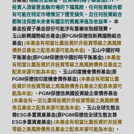
合基金)
為組合型基金，投資標的為子基金或ETF。
投資人須留意金融市場的下檔風險，任何投資組合都
有可能在特定市場情況下遭受損失，且任何投資組合
都無法保證未來會有穩定的資產淨值及收益率。
本
基金投資子基金部份可能涉有重複收取經理費。
玉山新興趨勢組合基金(原PGIM保德信新興趨勢組合
基金)
(本基金有相當比重投資於非投資等級之高風險
債券且基金之配息來源可能為本金)
、玉山中國好時
平衡基金(原PGIM保德信中國好時平衡基金)
(本基金
有相當比重投資於非投資等級之高風險債券且基金之
配息來源可能為本金)
、玉山印度機會債券基金(原
PGIM保德信印度機會債券基金)
(本基金有相當比重
投資於非投資等級之高風險債券且基金之配息來源可
能為本金)
、PGIM保德信美國投資級企業債券基金
(本基金有一定比重得投資於非投資等級之高風險債
券且基金之配息來源可能為本金)
、玉山全球生態友
善ESG多重資產基金(原PGIM保德信全球生態友善
ESG多重資產基金)
(本基金有相當比重投資於非投資
等級之高風險債券且基金之配息來源可能為本金)
、