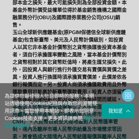
部本金之損失，最大可能損失則為全部投資金額。本
基金外幣計價受益權單位得於基金銷售機構之國際金
融業務分行(OBU)及國際證券業務分公司(OSU)銷
售。
玉山全球新供應鏈基金(原PGIM保德信全球新供應鏈
基金)包含新臺幣、美元及人民幣計價級別，如投資
人以其它非本基金計價幣別之貨幣換匯後投資本基金
者，須自行承擔匯率變動之風險，當本基金計價幣別
之貨幣相對於其它貨幣貶值時，將產生匯兌損失。此
外，因投資人與銀行進行外匯交易有賣價與買價之差
異，投資人進行換匯時須承擔買賣價差，此價差依各
銀行報價而定。另，投資人尚須承擔匯款費用且外幣
匯款費用可能高於新臺幣匯款費用，投資人亦須留意
為提供您最佳個人化且即時的服務，本網
外幣匯款到達時點可能因受款行作業時間而遞延。
站透過使用Cookies紀錄與存取您的瀏覽使
本基金人民幣計價受益權單位之人民幣匯率主要係採
用訊息。當您使用本網站，即表示您同意
我知道了
用離岸人民幣匯率（即中國離岸人民幣市場的匯率，
Cookies技術支援。更多資訊請參閱
隱私
CNH）。人民幣目前受大陸地區對人民幣匯率管
權保護聲明
。
制、境內及離岸市場人民幣供給量及市場需求等因
素，將會造成大陸境內人民幣結匯報價與離岸人民幣