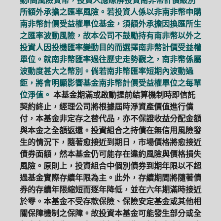
動/高風險貨幣，投資人應瞭解投資南非幣計價級別
所額外承擔之匯率風險。若投資人係以非南非幣申購
南非幣計價受益權單位基金，須額外承擔因換匯所生
之匯率波動風險，故本公司不鼓勵持有南非幣以外之
投資人因投機匯率變動目的而選擇南非幣計價受益權
單位。就南非幣匯率過往歷史走勢觀之，南非幣係屬
波動度甚大之幣別。倘若南非幣匯率短期內波動過
鉅，將會明顯影響基金南非幣計價受益權單位之每單
位淨值。
本基金期滿或啟動提前結算機制時即信託
契約終止，經理公司將根據屆時淨資產價值進行償
付，本基金非定存之替代品，亦不保證收益分配金額
與本金之全額返還。投資組合之持債在無信用風險發
生的情況下，隨著愈接近到期日，市場價格將愈接近
債券面額，然本基金仍可能存在違約風險與價格損失
風險。原則上，投資組合中個別債券到期年限以不超
過基金實際存續年限為主。此外，存續期間將隨著債
券的存續年限縮短而逐年降低，並在六年期滿時接近
於零。本基金不受存款保險、保險安定基金或其他相
關保障機制之保障。故投資本基金可能發生部分或全