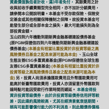
資產價值孰低者計收，滿3年者免付，
其餘費用之計
收與前收手續費類型完全相同，亦不加計分銷費用，
請參閱本公開說明書。本基金不受存款保險、保險安
定基金或其他相關保障機制之保障。故投資本基金可
能發生部分或全部本金之損失，最大可能損失則為全
部投資金額。
玉山四到六年機動到期新興金融基礎建設債券基金
(原PGIM保德信四到六年機動到期新興金融基礎建設
債券基金)
(本基金有相當比重投資於非投資等級之高
風險債券且基金之配息來源可能為本金)
、玉山全球
生態友善ESG多重資產基金(原PGIM保德信全球生態
友善ESG多重資產基金)
(本基金有相當比重投資於非
投資等級之高風險債券且基金之配息來源可能為本
金)
另，投資人尚須承擔匯款費用且外幣匯款費用可
能高於新臺幣匯款費用，投資人亦須留意外幣匯款到
達時點可能因受款行作業時間而遞延。
本基金得投
資非投資等級債券，由於非投資等級債券信用評等較
差，因此違約風險較高，尤其在經濟景氣衰退期間，
稍有可能影響償付能力的不利消息，則此類債券價格