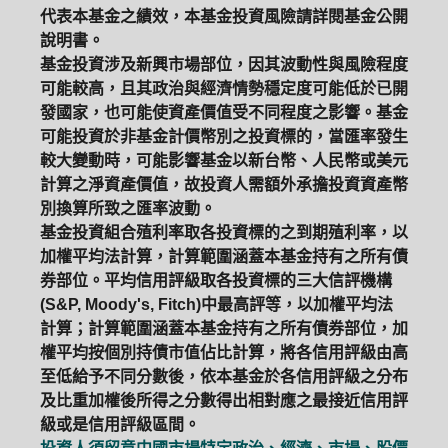
代表本基金之績效，本基金投資風險請詳閱基金公開
說明書。
基金投資涉及新興市場部位，因其波動性與風險程度
可能較高，且其政治與經濟情勢穩定度可能低於已開
發國家，也可能使資產價值受不同程度之影響。基金
可能投資於非基金計價幣別之投資標的，當匯率發生
較大變動時，可能影響基金以新台幣、人民幣或美元
計算之淨資產價值，故投資人需額外承擔投資資產幣
別換算所致之匯率波動。
基金投資組合殖利率取各投資標的之到期殖利率，以
加權平均法計算，計算範圍涵蓋本基金持有之所有債
券部位。平均信用評級取各投資標的三大信評機構
(S&P, Moody's, Fitch)中最高評等，以加權平均法
計算；計算範圍涵蓋本基金持有之所有債券部位，加
權平均按個別持債市值佔比計算，將各信用評級由高
至低給予不同分數後，依本基金於各信用評級之分布
及比重加權後所得之分數得出相對應之最接近信用評
級或是信用評級區間。