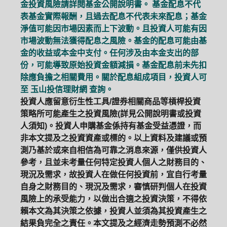
金投資風險請詳閱基金公開說明書。 基金配息不代
表基金實際報酬，且過去配息不代表未來配息；基金
淨值可能因市場因素而上下波動。且投資人可能有因
市場波動無法獲得配息之風險。基金的配息可能由基
金的收益或本金中支付。任何涉及由本金支出的部
份，可能導致原始投資金額減損。基金配息前未先扣
除應負擔之相關費用。關於配息組成項目，投資人可
至
玉山投信理財網
查詢。
投資人應留意衍生性工具/證券相關商品等槓桿投資
策略所可能產生之投資風險(詳見公開說明書或投資
人須知)。投資人申購基金係持有基金受益憑證，而
非本文提及之投資資產或標的。以上資料及建議或預
測乃基於或來自相信為可靠之消息來源，僅供投資人
參考，且並未考量任何特定投資人個人之財務目的、
現況及需求，故投資人在做任何投資前，宜自行考量
自身之財務目的、現況及需求，審慎研判個人在投資
風險上的承受能力，以做出合適之投資決策，不得依
賴本文為其決策之依據，投資人並須為其投資產生之
結果負完全之責任。本文提及之經濟走勢預測不必然