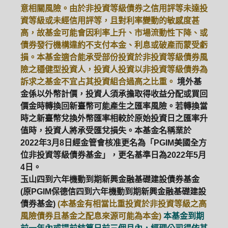
意相關風險。由於非投資等級債券之信用評等未達投
資等級或未經信用評等，且對利率變動的敏感度甚
高，故基金可能會因利率上升、市場流動性下降、或
債券發行機構違約不支付本金、利息或破產而蒙受虧
損。本基金適合能承受部份投資於非投資等級債券風
險之穩健型投資人，投資人投資以非投資等級債券為
訴求之基金不宜占其投資組合過高之比重。
境外基
金係以外幣計價，投資人須承擔取得收益分配或買回
價金時轉換回新臺幣可能產生之匯率風險。若轉換當
時之新臺幣兌換外幣匯率相較於原始投資日之匯率升
值時，投資人將承受匯兌損失。本基金名稱業於
2022年3月8日經金管會核准更名為「PGIM美國全方
位非投資等級債券基金」，更名基準日為2022年5月
4日。
玉山四到六年機動到期新興金融基礎建設債券基金
(原PGIM保德信四到六年機動到期新興金融基礎建設
債券基金)
(本基金有相當比重投資於非投資等級之高
風險債券且基金之配息來源可能為本金)
本基金到期