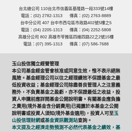
台北總公司 110台北市信義區基隆路一段333號14樓
電話：(02) 2782-1313
傳真：(02) 2763-8889
台中分公司 407 台中市西屯區市政路402號5樓之5
電話：(04) 2205-1313
傳真：(04) 2252-5808
高雄分公司 802 高雄市苓雅區四維四路22之2號15樓
電話：(07) 395-1313
傳真：(07) 586-7688
玉山投信獨立經營管理
本公司基金經金管會核准或同意生效，惟不表示絕無
風險。基金經理公司以往之經理績效不保證基金之最
低投資收益；基金經理公司除盡善良管理人之注意義
務外，不負責基金之盈虧，亦不保證最低之收益，投
資人申購前應詳閱基金公開說明書。有關基金應負擔
之費用(境外基金含分銷費用)已揭露於本基金之公開
說明書或投資人須知(境外基金適用)，投資人可至
玉
山投信理財網
或
基金資訊觀測站
查詢。
本文提及之經濟走勢預測不必然代表基金之績效，基