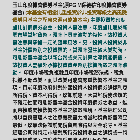
玉山印度機會債券基金(原PGIM保德信印度機會債券
基金)
(本基金有相當比重投資於非投資等級之高風險
債券且基金之配息來源可能為本金)
主要投資於印度
盧比計價債券為主，投資人需注意，印度盧比屬於新
興市場當地貨幣，匯率上具高波動的特性，故投資人
需注意與承擔一定的匯率風險。另，投資人投資於非
基金計價幣別之投資標的，當匯率發生較大變動時，
可能影響本基金以新台幣或美元計算之淨資產價值，
故投資人需額外承擔投資資產幣別換算所致之匯率波
動。
印度市場稅負複雜且印度市場稅務法規、稅負
扣繳不斷改變，而其改變可能會嚴重影響本基金之表
現。目前印度政府針對外國投資人投資債券課徵利息
所得稅、資本利得稅，然如前述，因當地稅務法規的
不確定性而可能影響本基金投資印度債券之收益，進
而直接或間接影響本基金之績效表現，基金經理公司
將以善良管理人之注意義務盡力將當地稅負影響降至
最低，然無法保證前開稅負風險得以完全消除。基金
經理公司就特定市場對所持有投資收益之課稅或一特