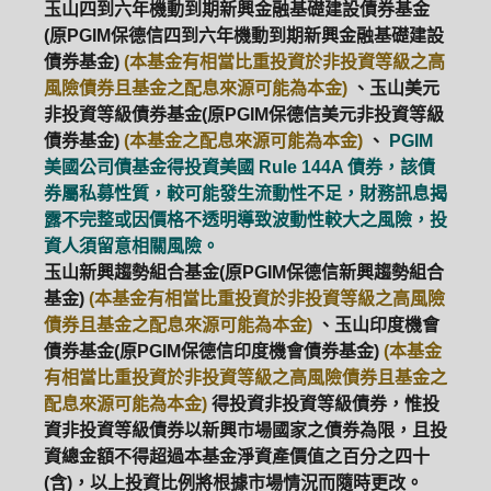
玉山四到六年機動到期新興金融基礎建設債券基金
(原PGIM保德信四到六年機動到期新興金融基礎建設
債券基金)
(本基金有相當比重投資於非投資等級之高
風險債券且基金之配息來源可能為本金)
、玉山美元
非投資等級債券基金(原PGIM保德信美元非投資等級
債券基金)
(本基金之配息來源可能為本金)
、
PGIM
美國公司債基金得投資美國 Rule 144A 債券，該債
券屬私募性質，較可能發生流動性不足，財務訊息揭
露不完整或因價格不透明導致波動性較大之風險，投
資人須留意相關風險。
玉山新興趨勢組合基金(原PGIM保德信新興趨勢組合
基金)
(本基金有相當比重投資於非投資等級之高風險
債券且基金之配息來源可能為本金)
、玉山印度機會
債券基金(原PGIM保德信印度機會債券基金)
(本基金
有相當比重投資於非投資等級之高風險債券且基金之
配息來源可能為本金)
得投資非投資等級債券，惟投
資非投資等級債券以新興市場國家之債券為限，且投
資總金額不得超過本基金淨資產價值之百分之四十
(含)，以上投資比例將根據市場情況而隨時更改。