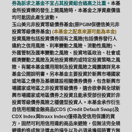
券為訴求之基金不宜占其投資組合過高之比重。
本基
金所投資標的發生上開風險時，本基金之淨資產價值
均可能因此產生波動。
玉山美元非投資等級債券基金(原PGIM保德信美元非
投資等級債券基金)
(本基金之配息來源可能為本金)
投資風險包括投資債券固有之風險(包括債券發行人
違約之信用風險、利率變動之風險、流動性風險)、
外匯管制及匯率變動之風險、投資地區政治、社會或
經濟變動之風險及其他投資標的或特定投資策略之風
險，有關本基金運用限制及投資風險之揭露請詳見本
基金公開說明書。另本基金主要投資於新興市場國家
或地區之債券及基礎建設相關債券債券，包含新興市
場國家或地區之非投資等級債券，適合欲參與全球新
興市場國家或地區債券之投資且能承受部份投資於非
投資等級債券風險之穩健型投資人。本基金承作衍生
自信用相關金融商品(CDS (Credit Default Swap)及
CDX Index與Itraxx Index)僅得為受信用保護的買
方，固然可利用信用違約商品來避險，但無法完全規
避違約造成無法還本的損失以及必須承擔屆時賣方無