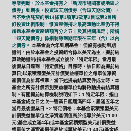
專業判斷，於本基金持有之「新興市場國家或地區之
債券」到期後，投資短天期債券（含短天期公債），
且不受信託契約第14條第1項第3款第2目或第3目所
訂投資比例限制，惟資產保持之最高流動比率仍不得
超過本基金資產總額百分之五十及其相關規定；所謂
「短天期債券」係指剩餘到期年限在三年（含）以內
之債券。
本基金為六年到期基金，但設有機動到期
機制。由於本基金之投資組合係以美元為主，提前結
算啟動機制(指本基金成立後於「特定年限」當月最
後營業日達到「特定價格」目標時，該日即為提前結
算日)以累積類型美元計價受益權單位之每單位淨資
產價值為計算標準。當下述提前結算要件成立時，本
基金之所有計價幣別受益權單位均將啟動提前結算機
制。有關提前結算機制說明如下：1.特定年限：指自
本基金成立日之次一營業日起屆滿四年、屆滿五年之
當月最後營業日。2.特定價格：本基金累積類型美元
計價受益權單位之淨資產價值高於或等於美元11.00
元(基金成立滿4年)或本基金累積類型美元計價受益
權單位之淨資產價值高於或等於美元11.40元(基金成