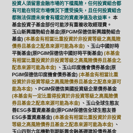
投資人須留意金融市場的下檔風險，任何投資組合都
有可能在特定市場情況下遭受損失，且任何投資組合
都無法保證未來會有穩定的資產淨值及收益率。
本
基金投資子基金部份可能涉有重複收取經理費。
玉山新興趨勢組合基金(原PGIM保德信新興趨勢組合
基金)
(本基金有相當比重投資於非投資等級之高風險
債券且基金之配息來源可能為本金)
、玉山中國好時
平衡基金(原PGIM保德信中國好時平衡基金)
(本基金
有相當比重投資於非投資等級之高風險債券且基金之
配息來源可能為本金)
、玉山印度機會債券基金(原
PGIM保德信印度機會債券基金)
(本基金有相當比重
投資於非投資等級之高風險債券且基金之配息來源可
能為本金)
、PGIM保德信美國投資級企業債券基金
(本基金有一定比重得投資於非投資等級之高風險債
券且基金之配息來源可能為本金)
、玉山全球生態友
善ESG多重資產基金(原PGIM保德信全球生態友善
ESG多重資產基金)
(本基金有相當比重投資於非投資
等級之高風險債券且基金之配息來源可能為本金)
、
玉山四到六年機動到期新興金融基礎建設債券基金