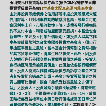
玉山美元非投資等級債券基金(原PGIM保德信美元非
投資等級債券基金)
(本基金之配息來源可能為本金)
由於非投資等級債券之信用評等未達投資等級或未經
信用評等，且對利率變動的敏感度甚高，故基金可能
會因利率上升、市場流動性下降，或債券發行機構違
約不支付本金、利息或破產而蒙受虧損。本基金包含
新臺幣、美元及人民幣計價級別，如投資人以其它非
本基金計價幣別之貨幣換匯後投資本基金者，須自行
承擔匯率變動之風險，當本基金計價幣別之貨幣相對
於其它貨幣貶值時，將產生匯兌損失。此外，因投資
人與銀行進行外匯交易有賣價與買價之差異，投資人
進行換匯時須承擔買賣價差，此價差依各銀行報價而
定。投資人投資以非投資等級債券為訴求之基金不宜
占其投資組合過高之比重。基金非投資等級債券之投
資占顯著比重者，適合『能承受較高風險之非保守
型』之投資人。投資遞延手續費N類型者，持有未超
PGIM系列基金
168循環投資
過1、2、3年，手續費率分別為3%、2%、1%，於買
回時按每受益權單位申購日發行價格或買回日單位淨
定期(不)定額
高成長基金
月配息
資產價值孰低者計收，滿3年者免付，
其餘費用之計