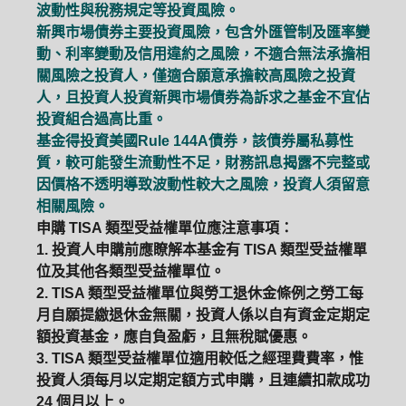
波動性與稅務規定等投資風險。
新興市場債券主要投資風險，包含外匯管制及匯率變
動、利率變動及信用違約之風險，不適合無法承擔相
關風險之投資人，僅適合願意承擔較高風險之投資
人，且投資人投資新興市場債券為訴求之基金不宜佔
投資組合過高比重。
基金得投資美國Rule 144A債券，該債券屬私募性
質，較可能發生流動性不足，財務訊息揭露不完整或
因價格不透明導致波動性較大之風險，投資人須留意
相關風險。
申購 TISA 類型受益權單位應注意事項：
1. 投資人申購前應瞭解本基金有 TISA 類型受益權單
位及其他各類型受益權單位。
2. TISA 類型受益權單位與勞工退休金條例之勞工每
月自願提繳退休金無關，投資人係以自有資金定期定
額投資基金，應自負盈虧，且無稅賦優惠。
3. TISA 類型受益權單位適用較低之經理費費率，惟
投資人須每月以定期定額方式申購，且連續扣款成功
24 個月以上。