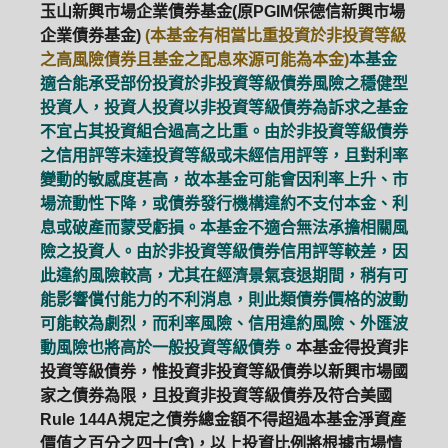
玉山新興市場企業債券基金(原PGIM保德信新興市場
企業債券基金)
(本基金有相當比重投資於非投資等級
之高風險債券且基金之配息來源可能為本金)
本基金
適合能承受部份投資於非投資等級債券風險之穩健型
投資人，投資人投資以非投資等級債券為訴求之基金
不宜占其投資組合過高之比重。由於非投資等級債券
之信用評等未達投資等級或未經信用評等，且對利率
變動的敏感度甚高，故本基金可能會因利率上升、市
場流動性下降，或債券發行機構違約不支付本金、利
息或破產而蒙受虧損。本基金不適合無法承擔相關風
險之投資人。由於非投資等級債券信用評等較差，因
此違約風險較高，尤其在經濟景氣衰退期間，稍有可
能影響償付能力的不利消息，則此類債券價格的波動
可能較為劇烈，而利率風險、信用違約風險、外匯波
動風險也將高於一般投資等級債券。
本基金得投資非
投資等級債券，惟投資非投資等級債券以新興市場國
家之債券為限，且投資非投資等級債券及符合美國
Rule 144A規定之債券總金額不得超過本基金淨資產
價值之百分之四十(含)，以上投資比例將根據市場情