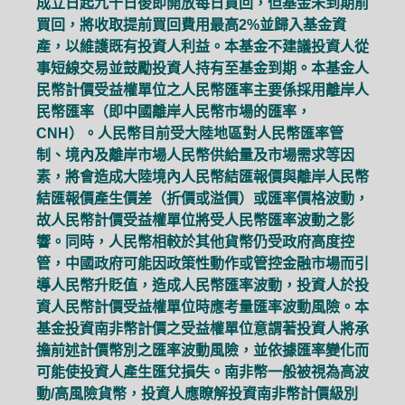
成立日起九十日後即開放每日買回，但基金未到期前
買回，將收取提前買回費用最高2%並歸入基金資
產，以維護既有投資人利益。本基金不建議投資人從
事短線交易並鼓勵投資人持有至基金到期。本基金人
民幣計價受益權單位之人民幣匯率主要係採用離岸人
民幣匯率（即中國離岸人民幣市場的匯率，
CNH）。人民幣目前受大陸地區對人民幣匯率管
制、境內及離岸市場人民幣供給量及市場需求等因
素，將會造成大陸境內人民幣結匯報價與離岸人民幣
結匯報價產生價差（折價或溢價）或匯率價格波動，
故人民幣計價受益權單位將受人民幣匯率波動之影
響。同時，人民幣相較於其他貨幣仍受政府高度控
管，中國政府可能因政策性動作或管控金融市場而引
導人民幣升貶值，造成人民幣匯率波動，投資人於投
資人民幣計價受益權單位時應考量匯率波動風險。本
基金投資南非幣計價之受益權單位意謂著投資人將承
擔前述計價幣別之匯率波動風險，並依據匯率變化而
可能使投資人產生匯兌損失。南非幣一般被視為高波
動/高風險貨幣，投資人應瞭解投資南非幣計價級別