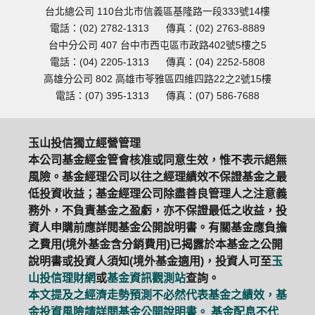
台北總公司 110台北市信義區基隆路一段333號14樓
電話：(02) 2782-1313
傳真：(02) 2763-8889
台中分公司 407 台中市西屯區市政路402號5樓之5
電話：(04) 2205-1313
傳真：(04) 2252-5808
高雄分公司 802 高雄市苓雅區四維四路22之2號15樓
電話：(07) 395-1313
傳真：(07) 586-7688
玉山投信獨立經營管理
本公司基金經金管會核准或同意生效，惟不表示絕無
風險。基金經理公司以往之經理績效不保證基金之最
低投資收益；基金經理公司除盡善良管理人之注意義
務外，不負責基金之盈虧，亦不保證最低之收益，投
資人申購前應詳閱基金公開說明書。有關基金應負擔
之費用(境外基金含分銷費用)已揭露於本基金之公開
說明書或投資人須知(境外基金適用)，投資人可至
玉
山投信理財網
或
基金資訊觀測站
查詢。
本文提及之經濟走勢預測不必然代表基金之績效，基
金投資風險請詳閱基金公開說明書。 基金配息不代