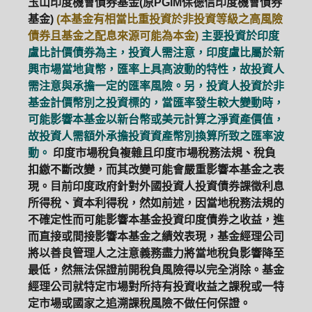
玉山印度機會債券基金(原PGIM保德信印度機會債券
基金)
(本基金有相當比重投資於非投資等級之高風險
債券且基金之配息來源可能為本金)
主要投資於印度
盧比計價債券為主，投資人需注意，印度盧比屬於新
興市場當地貨幣，匯率上具高波動的特性，故投資人
需注意與承擔一定的匯率風險。另，投資人投資於非
基金計價幣別之投資標的，當匯率發生較大變動時，
可能影響本基金以新台幣或美元計算之淨資產價值，
故投資人需額外承擔投資資產幣別換算所致之匯率波
動。
印度市場稅負複雜且印度市場稅務法規、稅負
扣繳不斷改變，而其改變可能會嚴重影響本基金之表
現。目前印度政府針對外國投資人投資債券課徵利息
所得稅、資本利得稅，然如前述，因當地稅務法規的
不確定性而可能影響本基金投資印度債券之收益，進
而直接或間接影響本基金之績效表現，基金經理公司
將以善良管理人之注意義務盡力將當地稅負影響降至
最低，然無法保證前開稅負風險得以完全消除。基金
經理公司就特定市場對所持有投資收益之課稅或一特
定市場或國家之追溯課稅風險不做任何保證。