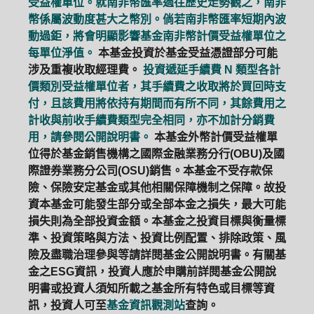
受益權單位。就南非幣匯率過往歷史走勢觀之，南非
幣係屬波動度甚大之幣別。倘若南非幣匯率短期內波
動過鉅，將會明顯影響基金南非幣計價受益權單位之
每單位淨值。
本基金投資於基金受益憑證部分可能
涉及重複收取經理費。
投資遞延手續費 N 類型各計
價類別受益權單位者，其手續費之收取將於買回時支
付，且該費用將依持有期間而有所不同，其餘費用之
計收與前收手續費類型完全相同，亦不加計分銷費
用，請參閱公開說明書。
本基金外幣計價受益權單
位得於基金銷售機構之國際金融業務分行(OBU)及國
際證券業務分公司(OSU)銷售。本基金不受存款保
險、保險安定基金或其他相關保障機制之保障。故投
資本基金可能發生部分或全部本金之損失，最大可能
損失則為全部投資金額。本基金之投資目標與衡量標
準、投資策略與方法、投資比例配置、排除政策、風
險及盡職治理參與等請詳閱基金公開說明書。有關基
金之ESG資訊，投資人應於申購前詳閱基金公開說
明書或投資人須知所載之基金所有特色或目標等資
訊，投資人可至
基金資訊觀測站
查詢。