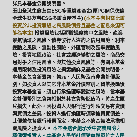
詳見本基金公開說明書。
玉山全球生態友善ESG多重資產基金(原PGIM保德信
全球生態友善ESG多重資產基金)
(本基金有相當比重
投資於非投資等級之高風險債券且基金之配息來源可
能為本金)
投資風險包括類股過度集中之風險、產業
景氣循環之風險、債券發行人違約之信用風險、利率
變動之風險、流動性風險、外匯管制及匯率變動風
險、投資地區政治、社會或經濟變動之風險、商品交
易對手之信用風險、與其他投資風險等，有關本基金
運用限制及投資風險之揭露請詳見基金公開說明書。
本基金包含新臺幣、美元、人民幣及南非幣計價級
別，如投資人以其它非本基金計價幣別之貨幣換匯後
投資本基金者，須自行承擔匯率變動之風險，當本基
金計價幣別之貨幣相對於其它貨幣貶值時，將產生匯
兌損失。此外，因投資人與銀行進行外匯交易有賣價
與買價之差異，投資人進行換匯時須承擔買賣價差，
此價差依各銀行報價而定。本基金不適合無法承擔相
關風險之投資人。
本基金適合能承受中高度風險之
穩健型投資人。本基金人民幣計價受益權單位之人民