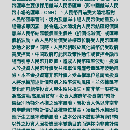
幣匯率主要係採用離岸人民幣匯率（即中國離岸人民
幣市場的匯率，CNH）。人民幣目前受大陸地區對
人民幣匯率管制、境內及離岸市場人民幣供給量及市
場需求等因素，將會造成大陸境內人民幣結匯報價與
離岸人民幣結匯報價產生價差（折價或溢價）或匯率
價格波動，故人民幣計價受益權單位將受人民幣匯率
波動之影響。同時，人民幣相較於其他貨幣仍受政府
高度控管，中國政府可能因政策性動作或管控金融市
場而引導人民幣升貶值，造成人民幣匯率波動，投資
人於投資人民幣計價受益權單位時應考量匯率波動風
險。本基金投資南非幣計價之受益權單位意謂著投資
人將承擔前述計價幣別之匯率波動風險，並依據匯率
變化而可能使投資人產生匯兌損失。南非幣一般被視
為高波動/高風險貨幣，投資人應瞭解投資南非幣計
價級別所額外承擔之匯率風險。若投資人係以非南非
幣申購南非幣計價受益權單位基金，須額外承擔因換
匯所生之匯率波動風險，故本公司不鼓勵持有南非幣
以外之投資人因投機匯率變動目的而選擇南非幣計價