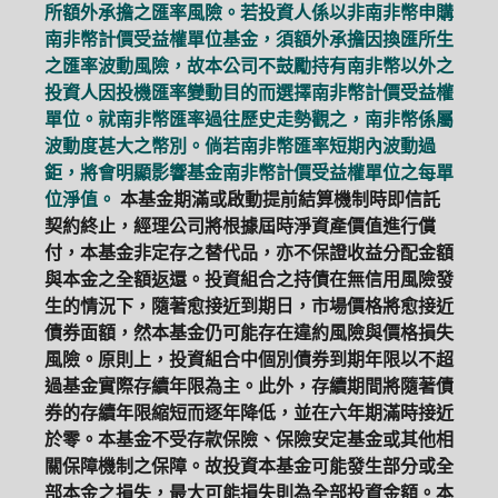
所額外承擔之匯率風險。若投資人係以非南非幣申購
南非幣計價受益權單位基金，須額外承擔因換匯所生
之匯率波動風險，故本公司不鼓勵持有南非幣以外之
投資人因投機匯率變動目的而選擇南非幣計價受益權
單位。就南非幣匯率過往歷史走勢觀之，南非幣係屬
波動度甚大之幣別。倘若南非幣匯率短期內波動過
鉅，將會明顯影響基金南非幣計價受益權單位之每單
位淨值。
本基金期滿或啟動提前結算機制時即信託
契約終止，經理公司將根據屆時淨資產價值進行償
付，本基金非定存之替代品，亦不保證收益分配金額
與本金之全額返還。投資組合之持債在無信用風險發
生的情況下，隨著愈接近到期日，市場價格將愈接近
債券面額，然本基金仍可能存在違約風險與價格損失
風險。原則上，投資組合中個別債券到期年限以不超
過基金實際存續年限為主。此外，存續期間將隨著債
券的存續年限縮短而逐年降低，並在六年期滿時接近
於零。本基金不受存款保險、保險安定基金或其他相
關保障機制之保障。故投資本基金可能發生部分或全
部本金之損失，最大可能損失則為全部投資金額。本