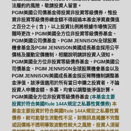
法履約的風險，敬請投資人留意。
PGIM美國公司債基金得投資非投資等級債券，惟投
資非投資等級債券總金額不得超過本基金淨資產價值
之百分之十 ( 含 )，以上投資比例將根據市場情況而
隨時更改。PGIM美國全方位非投資等級債券基金、
PGIM美國公司債基金、PGIM JENNISON全球股票
機會基金及PGIM JENNISON美國成長基金採用公平
價格及擺動定價機制，相關說明請詳投資人須知。
PGIM美國全方位非投資等級債券基金、PGIM美國公
司債基金、PGIM JENNISON全球股票機會基金以及
PGIM JENNISON美國成長基金採反稀釋機制調整基
金淨值，該淨值適用於所有當日申購之投資者，不論
投資人申贖金額、多寡，均會以調整後淨值計算。
PGIM美國全方位非投資等級債券基金
(本基金主要
投資於符合美國Rule 144A規定之私募性質債券)
本
基金主要投資於符合美國Rule 144A規定之私募性質
債券，較可能發生流動性不足，財務訊息揭露不完整
或因價格不透明導致波動性較大之風險，投資人須留