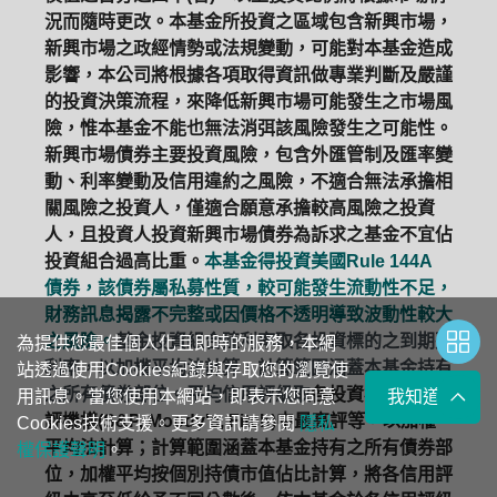
況而隨時更改。本基金所投資之區域包含新興市場，
新興市場之政經情勢或法規變動，可能對本基金造成
影響，本公司將根據各項取得資訊做專業判斷及嚴謹
的投資決策流程，來降低新興市場可能發生之市場風
險，惟本基金不能也無法消弭該風險發生之可能性。
新興市場債券主要投資風險，包含外匯管制及匯率變
動、利率變動及信用違約之風險，不適合無法承擔相
關風險之投資人，僅適合願意承擔較高風險之投資
人，且投資人投資新興市場債券為訴求之基金不宜佔
投資組合過高比重。
本基金得投資美國Rule 144A
債券，該債券屬私募性質，較可能發生流動性不足，
財務訊息揭露不完整或因價格不透明導致波動性較大
之風險。
基金投資組合殖利率取各投資標的之到期殖
為提供您最佳個人化且即時的服務，本網
利率，以加權平均法計算，計算範圍涵蓋本基金持有
站透過使用Cookies紀錄與存取您的瀏覽使
之所有債券部位。平均信用評級取
各投資標的三大信
用訊息。當您使用本網站，即表示您同意
我知道了
評機構(S&P, Moody's, Fitch)中最高評等，以加權
Cookies技術支援。更多資訊請參閱
隱私
平均法計算；計算範圍涵蓋本基金持有之所有債券部
權保護聲明
。
位，加權平均按個別持債市值佔比計算，將各信用評