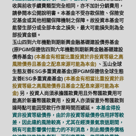
收與前收手續費類型完全相同，亦不加計分銷費用，
ETF
中國好時平衡
壽星優惠
請參閱本公開說明書。本基金不受存款保險、保險安
定基金或其他相關保障機制之保障。故投資本基金可
醫療生化
中國品牌
0%手續費
能發生部分或全部本金之損失，最大可能損失則為全
部投資金額。
基金申購
策略成長
拉丁美洲
玉山四到六年機動到期新興金融基礎建設債券基金
(原PGIM保德信四到六年機動到期新興金融基礎建設
大中華
債券基金)
(本基金有相當比重投資於非投資等級之高
風險債券且基金之配息來源可能為本金)
、玉山全球
生態友善ESG多重資產基金(原PGIM保德信全球生態
友善ESG多重資產基金)
(本基金有相當比重投資於非
投資等級之高風險債券且基金之配息來源可能為本
金)
另，投資人尚須承擔匯款費用且外幣匯款費用可
能高於新臺幣匯款費用，投資人亦須留意外幣匯款到
達時點可能因受款行作業時間而遞延。
本基金得投
資非投資等級債券，由於非投資等級債券信用評等較
差，因此違約風險較高，尤其在經濟景氣衰退期間，
稍有可能影響償付能力的不利消息，則此類債券價格