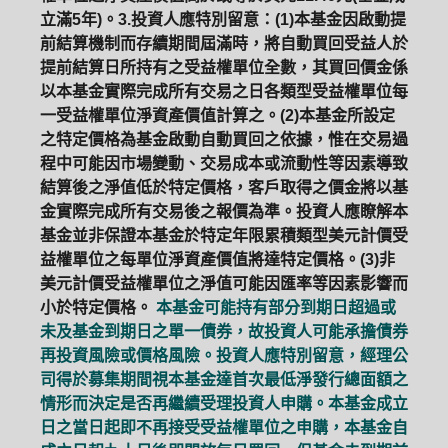
立滿5年)。3.投資人應特別留意：(1)本基金因啟動提
前結算機制而存續期間屆滿時，將自動買回受益人於
提前結算日所持有之受益權單位全數，其買回價金係
以本基金實際完成所有交易之日各類型受益權單位每
一受益權單位淨資產價值計算之。(2)本基金所設定
之特定價格為基金啟動自動買回之依據，惟在交易過
程中可能因市場變動、交易成本或流動性等因素導致
結算後之淨值低於特定價格，客戶取得之價金將以基
金實際完成所有交易後之報價為準。投資人應瞭解本
基金並非保證本基金於特定年限累積類型美元計價受
益權單位之每單位淨資產價值將達特定價格。(3)非
美元計價受益權單位之淨值可能因匯率等因素影響而
小於特定價格。
本基金可能持有部分到期日超過或
未及基金到期日之單一債券，故投資人可能承擔債券
再投資風險或價格風險。投資人應特別留意，經理公
司得於募集期間視本基金達首次最低淨發行總面額之
情形而決定是否再繼續受理投資人申購。本基金成立
日之當日起即不再接受受益權單位之申購，本基金自