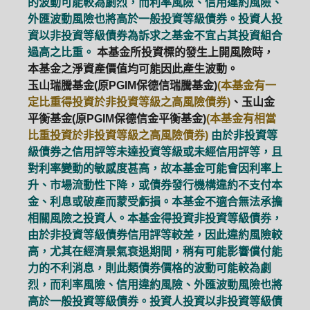
的波動可能較為劇烈，而利率風險、信用違約風險、
外匯波動風險也將高於一般投資等級債券。投資人投
資以非投資等級債券為訴求之基金不宜占其投資組合
過高之比重。
本基金所投資標的發生上開風險時，
本基金之淨資產價值均可能因此產生波動。
玉山瑞騰基金(原PGIM保德信瑞騰基金)
(本基金有一
定比重得投資於非投資等級之高風險債券)
、玉山金
平衡基金(原PGIM保德信金平衡基金)
(本基金有相當
比重投資於非投資等級之高風險債券)
由於非投資等
級債券之信用評等未達投資等級或未經信用評等，且
對利率變動的敏感度甚高，故本基金可能會因利率上
升、市場流動性下降，或債券發行機構違約不支付本
金、利息或破產而蒙受虧損。本基金不適合無法承擔
相關風險之投資人。本基金得投資非投資等級債券，
由於非投資等級債券信用評等較差，因此違約風險較
高，尤其在經濟景氣衰退期間，稍有可能影響償付能
力的不利消息，則此類債券價格的波動可能較為劇
烈，而利率風險、信用違約風險、外匯波動風險也將
高於一般投資等級債券。投資人投資以非投資等級債