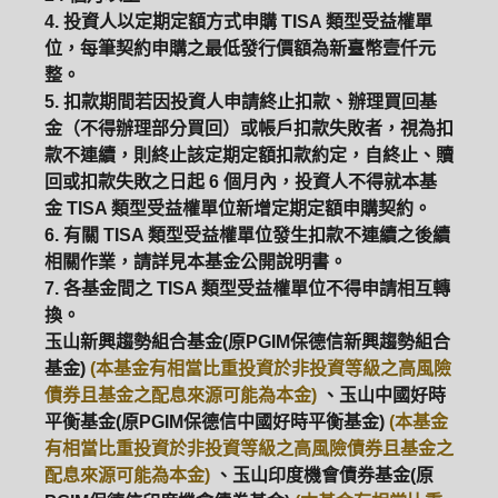
4. 投資人以定期定額方式申購 TISA 類型受益權單
位，每筆契約申購之最低發行價額為新臺幣壹仟元
整。
5. 扣款期間若因投資人申請終止扣款、辦理買回基
金（不得辦理部分買回）或帳戶扣款失敗者，視為扣
款不連續，則終止該定期定額扣款約定，自終止、贖
回或扣款失敗之日起 6 個月內，投資人不得就本基
金 TISA 類型受益權單位新增定期定額申購契約。
6. 有關 TISA 類型受益權單位發生扣款不連續之後續
相關作業，請詳見本基金公開說明書。
7. 各基金間之 TISA 類型受益權單位不得申請相互轉
換。
玉山新興趨勢組合基金(原PGIM保德信新興趨勢組合
基金)
(本基金有相當比重投資於非投資等級之高風險
債券且基金之配息來源可能為本金)
、玉山中國好時
平衡基金(原PGIM保德信中國好時平衡基金)
(本基金
有相當比重投資於非投資等級之高風險債券且基金之
配息來源可能為本金)
、玉山印度機會債券基金(原