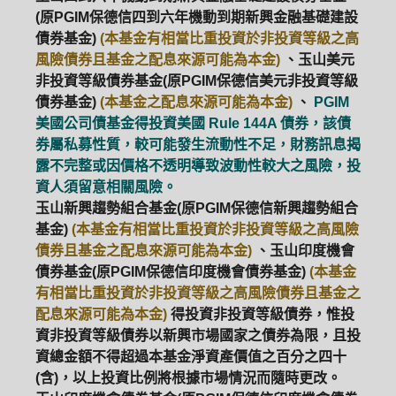
(原PGIM保德信四到六年機動到期新興金融基礎建設
債券基金)
(本基金有相當比重投資於非投資等級之高
風險債券且基金之配息來源可能為本金)
、玉山美元
非投資等級債券基金(原PGIM保德信美元非投資等級
債券基金)
(本基金之配息來源可能為本金)
、
PGIM
美國公司債基金得投資美國 Rule 144A 債券，該債
券屬私募性質，較可能發生流動性不足，財務訊息揭
露不完整或因價格不透明導致波動性較大之風險，投
資人須留意相關風險。
玉山新興趨勢組合基金(原PGIM保德信新興趨勢組合
基金)
(本基金有相當比重投資於非投資等級之高風險
債券且基金之配息來源可能為本金)
、玉山印度機會
債券基金(原PGIM保德信印度機會債券基金)
(本基金
有相當比重投資於非投資等級之高風險債券且基金之
配息來源可能為本金)
得投資非投資等級債券，惟投
資非投資等級債券以新興市場國家之債券為限，且投
資總金額不得超過本基金淨資產價值之百分之四十
(含)，以上投資比例將根據市場情況而隨時更改。