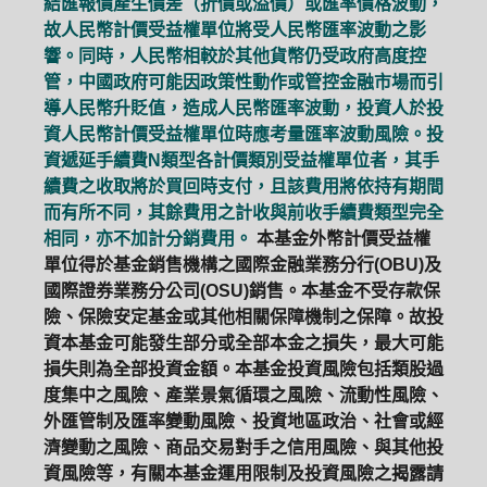
結匯報價產生價差（折價或溢價）或匯率價格波動，
故人民幣計價受益權單位將受人民幣匯率波動之影
響。同時，人民幣相較於其他貨幣仍受政府高度控
管，中國政府可能因政策性動作或管控金融市場而引
導人民幣升貶值，造成人民幣匯率波動，投資人於投
資人民幣計價受益權單位時應考量匯率波動風險。投
資遞延手續費N類型各計價類別受益權單位者，其手
續費之收取將於買回時支付，且該費用將依持有期間
而有所不同，其餘費用之計收與前收手續費類型完全
相同，亦不加計分銷費用。
本基金外幣計價受益權
單位得於基金銷售機構之國際金融業務分行(OBU)及
國際證券業務分公司(OSU)銷售。本基金不受存款保
險、保險安定基金或其他相關保障機制之保障。故投
資本基金可能發生部分或全部本金之損失，最大可能
損失則為全部投資金額。本基金投資風險包括類股過
度集中之風險、產業景氣循環之風險、流動性風險、
外匯管制及匯率變動風險、投資地區政治、社會或經
濟變動之風險、商品交易對手之信用風險、與其他投
資風險等，有關本基金運用限制及投資風險之揭露請