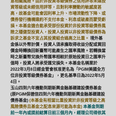
意相關風險。由於非投資等級債券之信用評等未達投
資等級或未經信用評等，且對利率變動的敏感度甚
高，故基金可能會因利率上升、市場流動性下降、或
債券發行機構違約不支付本金、利息或破產而蒙受虧
損。本基金適合能承受部份投資於非投資等級債券風
險之穩健型投資人，投資人投資以非投資等級債券為
訴求之基金不宜占其投資組合過高之比重。
境外基
金係以外幣計價，投資人須承擔取得收益分配或買回
價金時轉換回新臺幣可能產生之匯率風險。若轉換當
時之新臺幣兌換外幣匯率相較於原始投資日之匯率升
值時，投資人將承受匯兌損失。本基金名稱業於
2022年3月8日經金管會核准更名為「PGIM美國全方
位非投資等級債券基金」，更名基準日為2022年5月
4日。
玉山四到六年機動到期新興金融基礎建設債券基金
(原PGIM保德信四到六年機動到期新興金融基礎建設
債券基金)
(本基金有相當比重投資於非投資等級之高
風險債券且基金之配息來源可能為本金)
本基金到期
前一年內或提前結算日前三個月內，經理公司得依其