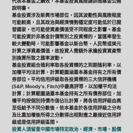
代表本基金之績效，本基金投資風險請詳閱基金公開
說明書。
基金投資涉及新興市場部位，因其波動性與風險程度
可能較高，且其政治與經濟情勢穩定度可能低於已開
發國家，也可能使資產價值受不同程度之影響。基金
可能投資於非基金計價幣別之投資標的，當匯率發生
較大變動時，可能影響基金以新台幣、人民幣或美元
計算之淨資產價值，故投資人需額外承擔投資資產幣
別換算所致之匯率波動。
基金投資組合殖利率取各投資標的之到期殖利率，以
加權平均法計算，計算範圍涵蓋本基金持有之所有債
券部位。平均信用評級取各投資標的三大信評機構
(S&P, Moody's, Fitch)中最高評等，以加權平均法
計算；計算範圍涵蓋本基金持有之所有債券部位，加
權平均按個別持債市值佔比計算，將各信用評級由高
至低給予不同分數後，依本基金於各信用評級之分布
及比重加權後所得之分數得出相對應之最接近信用評
級或是信用評級區間。
投資人須留意中國市場特定政治、經濟、市場、股價