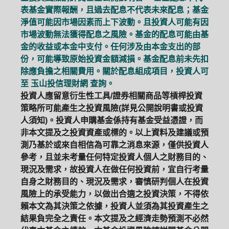
表基金實際報酬，且過去配息不代表未來配息；基金
淨值可能因市場因素而上下波動。且投資人可能有因
市場波動無法獲得配息之風險。基金的配息可能由基
金的收益或本金中支付。任何涉及由本金支出的部
份，可能導致原始投資金額減損。基金配息前未先扣
除應負擔之相關費用。關於配息組成項目，投資人可
至
玉山投信理財網
查詢。
投資人應留意衍生性工具/證券相關商品等槓桿投資
策略所可能產生之投資風險(詳見公開說明書或投資
人須知)。投資人申購基金係持有基金受益憑證，而
非本文提及之投資資產或標的。以上資料及建議或預
測乃基於或來自相信為可靠之消息來源，僅供投資人
參考，且並未考量任何特定投資人個人之財務目的、
現況及需求，故投資人在做任何投資前，宜自行考量
自身之財務目的、現況及需求，審慎研判個人在投資
風險上的承受能力，以做出合適之投資決策，不得依
賴本文為其決策之依據，投資人並須為其投資產生之
結果負完全之責任。本文提及之經濟走勢預測不必然