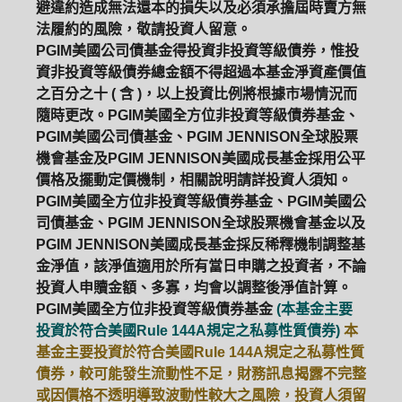
避違約造成無法還本的損失以及必須承擔屆時賣方無
法履約的風險，敬請投資人留意。
PGIM美國公司債基金得投資非投資等級債券，惟投
資非投資等級債券總金額不得超過本基金淨資產價值
之百分之十 ( 含 )，以上投資比例將根據市場情況而
隨時更改。PGIM美國全方位非投資等級債券基金、
PGIM美國公司債基金、PGIM JENNISON全球股票
機會基金及PGIM JENNISON美國成長基金採用公平
價格及擺動定價機制，相關說明請詳投資人須知。
PGIM美國全方位非投資等級債券基金、PGIM美國公
司債基金、PGIM JENNISON全球股票機會基金以及
PGIM JENNISON美國成長基金採反稀釋機制調整基
金淨值，該淨值適用於所有當日申購之投資者，不論
投資人申贖金額、多寡，均會以調整後淨值計算。
PGIM美國全方位非投資等級債券基金
(本基金主要
投資於符合美國Rule 144A規定之私募性質債券)
本
基金主要投資於符合美國Rule 144A規定之私募性質
債券，較可能發生流動性不足，財務訊息揭露不完整
或因價格不透明導致波動性較大之風險，投資人須留