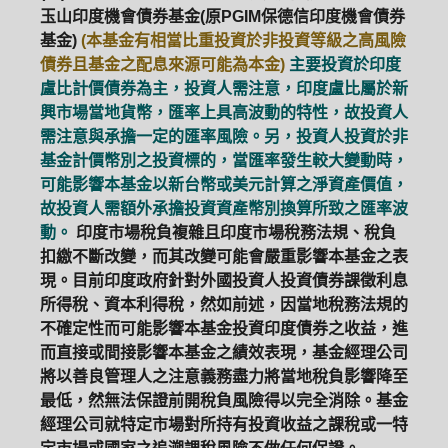
玉山印度機會債券基金(原PGIM保德信印度機會債券
基金)
(本基金有相當比重投資於非投資等級之高風險
債券且基金之配息來源可能為本金)
主要投資於印度
盧比計價債券為主，投資人需注意，印度盧比屬於新
興市場當地貨幣，匯率上具高波動的特性，故投資人
需注意與承擔一定的匯率風險。另，投資人投資於非
基金計價幣別之投資標的，當匯率發生較大變動時，
可能影響本基金以新台幣或美元計算之淨資產價值，
故投資人需額外承擔投資資產幣別換算所致之匯率波
動。
印度市場稅負複雜且印度市場稅務法規、稅負
扣繳不斷改變，而其改變可能會嚴重影響本基金之表
現。目前印度政府針對外國投資人投資債券課徵利息
所得稅、資本利得稅，然如前述，因當地稅務法規的
不確定性而可能影響本基金投資印度債券之收益，進
而直接或間接影響本基金之績效表現，基金經理公司
將以善良管理人之注意義務盡力將當地稅負影響降至
最低，然無法保證前開稅負風險得以完全消除。基金
經理公司就特定市場對所持有投資收益之課稅或一特