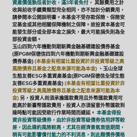
資產價值孰低者計收，滿3年者免付，
其餘費用之計
收與前收手續費類型完全相同，亦不加計分銷費用，
請參閱本公開說明書。本基金不受存款保險、保險安
定基金或其他相關保障機制之保障。故投資本基金可
能發生部分或全部本金之損失，最大可能損失則為全
部投資金額。
玉山四到六年機動到期新興金融基礎建設債券基金
(原PGIM保德信四到六年機動到期新興金融基礎建設
債券基金)
(本基金有相當比重投資於非投資等級之高
風險債券且基金之配息來源可能為本金)
、玉山全球
生態友善ESG多重資產基金(原PGIM保德信全球生態
友善ESG多重資產基金)
(本基金有相當比重投資於非
投資等級之高風險債券且基金之配息來源可能為本
金)
另，投資人尚須承擔匯款費用且外幣匯款費用可
能高於新臺幣匯款費用，投資人亦須留意外幣匯款到
達時點可能因受款行作業時間而遞延。
本基金得投
資非投資等級債券，由於非投資等級債券信用評等較
差，因此違約風險較高，尤其在經濟景氣衰退期間，
稍有可能影響償付能力的不利消息，則此類債券價格