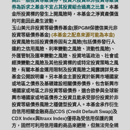
高於一般投資等級債券。投資人投資以非投資等級債
券為訴求之基金不宜占其投資組合過高之比重。
本基
金所投資標的發生上開風險時，本基金之淨資產價值
均可能因此產生波動。
玉山美元非投資等級債券基金(原PGIM保德信美元非
投資等級債券基金)
(本基金之配息來源可能為本金)
投資風險包括投資債券固有之風險(包括債券發行人
違約之信用風險、利率變動之風險、流動性風險)、
外匯管制及匯率變動之風險、投資地區政治、社會或
經濟變動之風險及其他投資標的或特定投資策略之風
險，有關本基金運用限制及投資風險之揭露請詳見本
基金公開說明書。另本基金主要投資於新興市場國家
或地區之債券及基礎建設相關債券債券，包含新興市
場國家或地區之非投資等級債券，適合欲參與全球新
興市場國家或地區債券之投資且能承受部份投資於非
投資等級債券風險之穩健型投資人。本基金承作衍生
自信用相關金融商品(CDS (Credit Default Swap)及
CDX Index與Itraxx Index)僅得為受信用保護的買
方，固然可利用信用違約商品來避險，但無法完全規