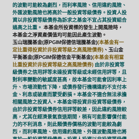
的波動可能較為劇烈，而利率風險、信用違約風險、
外匯波動風險也將高於一般投資等級債券。投資人投
資以非投資等級債券為訴求之基金不宜占其投資組合
過高之比重。
本基金所投資標的發生上開風險時，
本基金之淨資產價值均可能因此產生波動。
玉山瑞騰基金(原PGIM保德信瑞騰基金)
(本基金有一
定比重得投資於非投資等級之高風險債券)
、玉山金
平衡基金(原PGIM保德信金平衡基金)
(本基金有相當
比重投資於非投資等級之高風險債券)
由於非投資等
級債券之信用評等未達投資等級或未經信用評等，且
對利率變動的敏感度甚高，故本基金可能會因利率上
升、市場流動性下降，或債券發行機構違約不支付本
金、利息或破產而蒙受虧損。本基金不適合無法承擔
相關風險之投資人。本基金得投資非投資等級債券，
由於非投資等級債券信用評等較差，因此違約風險較
高，尤其在經濟景氣衰退期間，稍有可能影響償付能
力的不利消息，則此類債券價格的波動可能較為劇
烈，而利率風險、信用違約風險、外匯波動風險也將