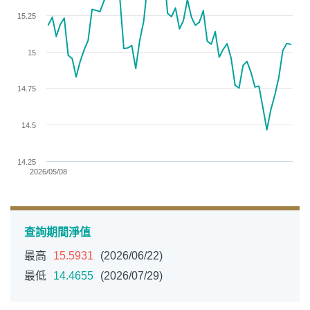
The chart has 1 Y axis displaying values. Data ranges from 1
15.25
15
14.75
14.5
14.25
2026/05/08
End of interactive chart.
查詢期間淨值
最高
15.5931
(2026/06/22)
最低
14.4655
(2026/07/29)