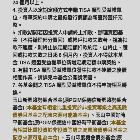
24 個月以上。
4. 投資人以定期定額方式申購 TISA 類型受益權單
ETF
中國好時平衡
壽星優惠
位，每筆契約申購之最低發行價額為新臺幣壹仟元
整。
醫療生化
中國品牌
0%手續費
5. 扣款期間若因投資人申請終止扣款、辦理買回基
金（不得辦理部分買回）或帳戶扣款失敗者，視為扣
基金申購
策略成長
拉丁美洲
款不連續，則終止該定期定額扣款約定，自終止、贖
回或扣款失敗之日起 6 個月內，投資人不得就本基
大中華
金 TISA 類型受益權單位新增定期定額申購契約。
6. 有關 TISA 類型受益權單位發生扣款不連續之後續
相關作業，請詳見本基金公開說明書。
7. 各基金間之 TISA 類型受益權單位不得申請相互轉
換。
玉山新興趨勢組合基金(原PGIM保德信新興趨勢組合
基金)
(本基金有相當比重投資於非投資等級之高風險
債券且基金之配息來源可能為本金)
、玉山中國好時
平衡基金(原PGIM保德信中國好時平衡基金)
(本基金
有相當比重投資於非投資等級之高風險債券且基金之
配息來源可能為本金)
、玉山印度機會債券基金(原