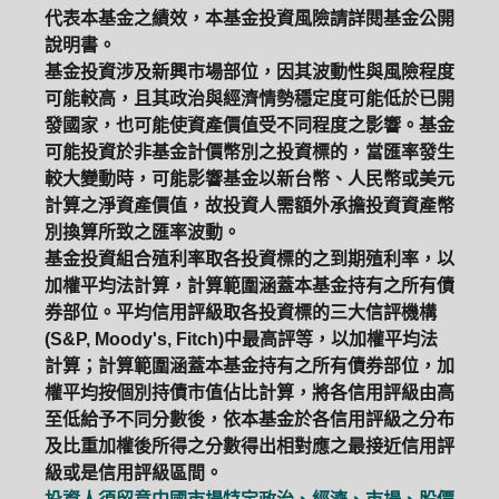
代表本基金之績效，本基金投資風險請詳閱基金公開
說明書。
基金投資涉及新興市場部位，因其波動性與風險程度
可能較高，且其政治與經濟情勢穩定度可能低於已開
發國家，也可能使資產價值受不同程度之影響。基金
可能投資於非基金計價幣別之投資標的，當匯率發生
較大變動時，可能影響基金以新台幣、人民幣或美元
計算之淨資產價值，故投資人需額外承擔投資資產幣
別換算所致之匯率波動。
基金投資組合殖利率取各投資標的之到期殖利率，以
加權平均法計算，計算範圍涵蓋本基金持有之所有債
券部位。平均信用評級取各投資標的三大信評機構
(S&P, Moody's, Fitch)中最高評等，以加權平均法
計算；計算範圍涵蓋本基金持有之所有債券部位，加
權平均按個別持債市值佔比計算，將各信用評級由高
至低給予不同分數後，依本基金於各信用評級之分布
及比重加權後所得之分數得出相對應之最接近信用評
級或是信用評級區間。