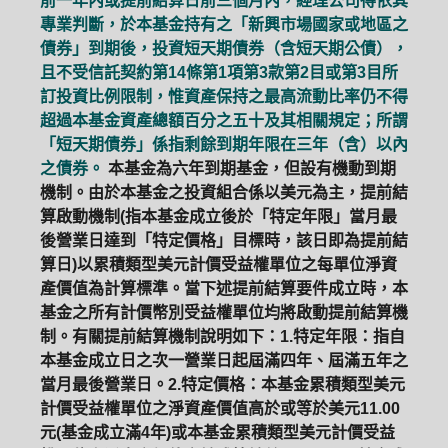
前一年內或提前結算日前三個月內，經理公司得依其
專業判斷，於本基金持有之「新興市場國家或地區之
債券」到期後，投資短天期債券（含短天期公債），
且不受信託契約第14條第1項第3款第2目或第3目所
訂投資比例限制，惟資產保持之最高流動比率仍不得
超過本基金資產總額百分之五十及其相關規定；所謂
「短天期債券」係指剩餘到期年限在三年（含）以內
之債券。
本基金為六年到期基金，但設有機動到期
機制。由於本基金之投資組合係以美元為主，提前結
算啟動機制(指本基金成立後於「特定年限」當月最
後營業日達到「特定價格」目標時，該日即為提前結
算日)以累積類型美元計價受益權單位之每單位淨資
產價值為計算標準。當下述提前結算要件成立時，本
基金之所有計價幣別受益權單位均將啟動提前結算機
制。有關提前結算機制說明如下：1.特定年限：指自
本基金成立日之次一營業日起屆滿四年、屆滿五年之
當月最後營業日。2.特定價格：本基金累積類型美元
計價受益權單位之淨資產價值高於或等於美元11.00
元(基金成立滿4年)或本基金累積類型美元計價受益