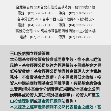
台北總公司 110台北市信義區基隆路一段333號14樓
電話：(02) 2782-1313
傳真：(02) 2763-8889
台中分公司 407 台中市西屯區市政路402號5樓之5
電話：(04) 2205-1313
傳真：(04) 2252-5808
高雄分公司 802 高雄市苓雅區四維四路22之2號15樓
電話：(07) 395-1313
傳真：(07) 586-7688
玉山投信獨立經營管理
本公司基金經金管會核准或同意生效，惟不表示絕無
風險。基金經理公司以往之經理績效不保證基金之最
低投資收益；基金經理公司除盡善良管理人之注意義
務外，不負責基金之盈虧，亦不保證最低之收益，投
資人申購前應詳閱基金公開說明書。有關基金應負擔
之費用(境外基金含分銷費用)已揭露於本基金之公開
說明書或投資人須知(境外基金適用)，投資人可至
玉
山投信理財網
或
基金資訊觀測站
查詢。
本文提及之經濟走勢預測不必然代表基金之績效，基