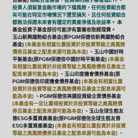
合基金)
為組合型基金，投資標的為子基金或ETF。
投資人須留意金融市場的下檔風險，任何投資組合都
有可能在特定市場情況下遭受損失，且任何投資組合
都無法保證未來會有穩定的資產淨值及收益率。
本
基金投資子基金部份可能涉有重複收取經理費。
玉山新興趨勢組合基金(原PGIM保德信新興趨勢組合
基金)
(本基金有相當比重投資於非投資等級之高風險
債券且基金之配息來源可能為本金)
、玉山中國好時
平衡基金(原PGIM保德信中國好時平衡基金)
(本基金
有相當比重投資於非投資等級之高風險債券且基金之
配息來源可能為本金)
、玉山印度機會債券基金(原
PGIM保德信印度機會債券基金)
(本基金有相當比重
投資於非投資等級之高風險債券且基金之配息來源可
能為本金)
、PGIM保德信美國投資級企業債券基金
(本基金有一定比重得投資於非投資等級之高風險債
券且基金之配息來源可能為本金)
、玉山全球生態友
善ESG多重資產基金(原PGIM保德信全球生態友善
ESG多重資產基金)
(本基金有相當比重投資於非投資
等級之高風險債券且基金之配息來源可能為本金)
、