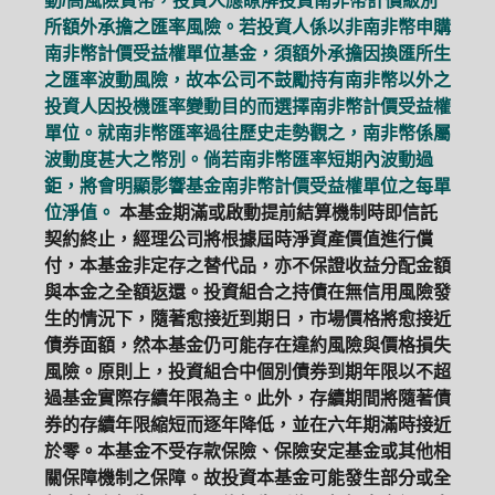
動/高風險貨幣，投資人應瞭解投資南非幣計價級別
所額外承擔之匯率風險。若投資人係以非南非幣申購
南非幣計價受益權單位基金，須額外承擔因換匯所生
之匯率波動風險，故本公司不鼓勵持有南非幣以外之
投資人因投機匯率變動目的而選擇南非幣計價受益權
單位。就南非幣匯率過往歷史走勢觀之，南非幣係屬
波動度甚大之幣別。倘若南非幣匯率短期內波動過
鉅，將會明顯影響基金南非幣計價受益權單位之每單
位淨值。
本基金期滿或啟動提前結算機制時即信託
契約終止，經理公司將根據屆時淨資產價值進行償
付，本基金非定存之替代品，亦不保證收益分配金額
與本金之全額返還。投資組合之持債在無信用風險發
生的情況下，隨著愈接近到期日，市場價格將愈接近
債券面額，然本基金仍可能存在違約風險與價格損失
風險。原則上，投資組合中個別債券到期年限以不超
過基金實際存續年限為主。此外，存續期間將隨著債
券的存續年限縮短而逐年降低，並在六年期滿時接近
於零。本基金不受存款保險、保險安定基金或其他相
關保障機制之保障。故投資本基金可能發生部分或全