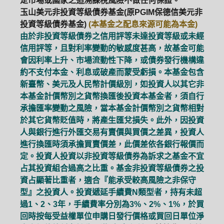
定市場或國家之追溯課稅風險不做任何保證。
玉山美元非投資等級債券基金(原PGIM保德信美元非
投資等級債券基金)
(本基金之配息來源可能為本金)
由於非投資等級債券之信用評等未達投資等級或未經
信用評等，且對利率變動的敏感度甚高，故基金可能
會因利率上升、市場流動性下降，或債券發行機構違
約不支付本金、利息或破產而蒙受虧損。本基金包含
新臺幣、美元及人民幣計價級別，如投資人以其它非
本基金計價幣別之貨幣換匯後投資本基金者，須自行
承擔匯率變動之風險，當本基金計價幣別之貨幣相對
於其它貨幣貶值時，將產生匯兌損失。此外，因投資
人與銀行進行外匯交易有賣價與買價之差異，投資人
進行換匯時須承擔買賣價差，此價差依各銀行報價而
定。投資人投資以非投資等級債券為訴求之基金不宜
占其投資組合過高之比重。基金非投資等級債券之投
資占顯著比重者，適合『能承受較高風險之非保守
型』之投資人。投資遞延手續費N類型者，持有未超
過1、2、3年，手續費率分別為3%、2%、1%，於買
回時按每受益權單位申購日發行價格或買回日單位淨