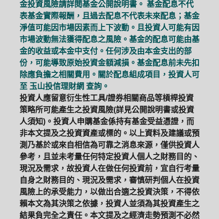
金投資風險請詳閱基金公開說明書。 基金配息不代
表基金實際報酬，且過去配息不代表未來配息；基金
淨值可能因市場因素而上下波動。且投資人可能有因
市場波動無法獲得配息之風險。基金的配息可能由基
金的收益或本金中支付。任何涉及由本金支出的部
份，可能導致原始投資金額減損。基金配息前未先扣
除應負擔之相關費用。關於配息組成項目，投資人可
至
玉山投信理財網
查詢。
投資人應留意衍生性工具/證券相關商品等槓桿投資
策略所可能產生之投資風險(詳見公開說明書或投資
人須知)。投資人申購基金係持有基金受益憑證，而
非本文提及之投資資產或標的。以上資料及建議或預
測乃基於或來自相信為可靠之消息來源，僅供投資人
參考，且並未考量任何特定投資人個人之財務目的、
現況及需求，故投資人在做任何投資前，宜自行考量
自身之財務目的、現況及需求，審慎研判個人在投資
風險上的承受能力，以做出合適之投資決策，不得依
賴本文為其決策之依據，投資人並須為其投資產生之
結果負完全之責任。本文提及之經濟走勢預測不必然