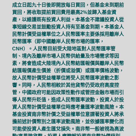
成立日起九十日後即開放每日買回，但基金未到期前
買回，將收取提前買回費用最高2%並歸入基金資
產，以維護既有投資人利益。本基金不建議投資人從
事短線交易並鼓勵投資人持有至基金到期。本基金人
民幣計價受益權單位之人民幣匯率主要係採用離岸人
民幣匯率（即中國離岸人民幣市場的匯率，
CNH）。人民幣目前受大陸地區對人民幣匯率管
制、境內及離岸市場人民幣供給量及市場需求等因
素，將會造成大陸境內人民幣結匯報價與離岸人民幣
結匯報價產生價差（折價或溢價）或匯率價格波動，
故人民幣計價受益權單位將受人民幣匯率波動之影
響。同時，人民幣相較於其他貨幣仍受政府高度控
管，中國政府可能因政策性動作或管控金融市場而引
導人民幣升貶值，造成人民幣匯率波動，投資人於投
資人民幣計價受益權單位時應考量匯率波動風險。本
基金投資南非幣計價之受益權單位意謂著投資人將承
擔前述計價幣別之匯率波動風險，並依據匯率變化而
可能使投資人產生匯兌損失。南非幣一般被視為高波