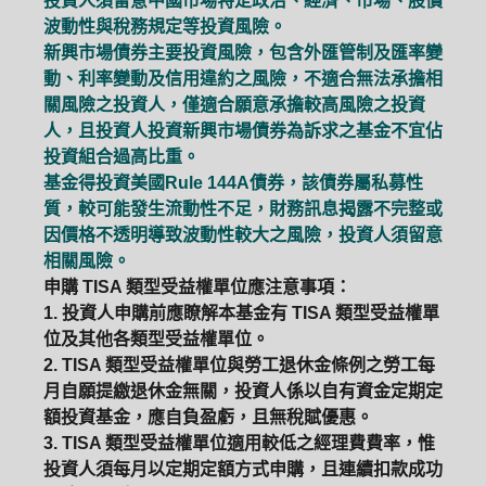
投資人須留意中國市場特定政治、經濟、市場、股價
波動性與稅務規定等投資風險。
新興市場債券主要投資風險，包含外匯管制及匯率變
動、利率變動及信用違約之風險，不適合無法承擔相
關風險之投資人，僅適合願意承擔較高風險之投資
人，且投資人投資新興市場債券為訴求之基金不宜佔
投資組合過高比重。
基金得投資美國Rule 144A債券，該債券屬私募性
質，較可能發生流動性不足，財務訊息揭露不完整或
因價格不透明導致波動性較大之風險，投資人須留意
相關風險。
申購 TISA 類型受益權單位應注意事項：
1. 投資人申購前應瞭解本基金有 TISA 類型受益權單
位及其他各類型受益權單位。
2. TISA 類型受益權單位與勞工退休金條例之勞工每
月自願提繳退休金無關，投資人係以自有資金定期定
額投資基金，應自負盈虧，且無稅賦優惠。
PGIM系列基金
168循環投資
3. TISA 類型受益權單位適用較低之經理費費率，惟
投資人須每月以定期定額方式申購，且連續扣款成功
定期(不)定額
高成長基金
月配息