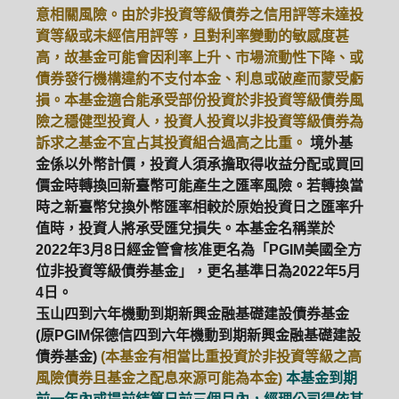
意相關風險。由於非投資等級債券之信用評等未達投
資等級或未經信用評等，且對利率變動的敏感度甚
高，故基金可能會因利率上升、市場流動性下降、或
債券發行機構違約不支付本金、利息或破產而蒙受虧
損。本基金適合能承受部份投資於非投資等級債券風
險之穩健型投資人，投資人投資以非投資等級債券為
訴求之基金不宜占其投資組合過高之比重。
境外基
金係以外幣計價，投資人須承擔取得收益分配或買回
價金時轉換回新臺幣可能產生之匯率風險。若轉換當
時之新臺幣兌換外幣匯率相較於原始投資日之匯率升
值時，投資人將承受匯兌損失。本基金名稱業於
2022年3月8日經金管會核准更名為「PGIM美國全方
位非投資等級債券基金」，更名基準日為2022年5月
4日。
玉山四到六年機動到期新興金融基礎建設債券基金
(原PGIM保德信四到六年機動到期新興金融基礎建設
債券基金)
(本基金有相當比重投資於非投資等級之高
風險債券且基金之配息來源可能為本金)
本基金到期