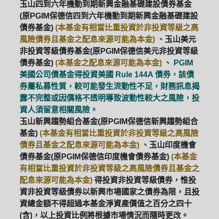
玉山四到六年機動到期新興金融基礎建設債券基金
(原PGIM保德信四到六年機動到期新興金融基礎建設
債券基金)
(本基金有相當比重投資於非投資等級之高
風險債券且基金之配息來源可能為本金)
、玉山美元
非投資等級債券基金(原PGIM保德信美元非投資等級
債券基金)
(本基金之配息來源可能為本金)
、
PGIM
美國公司債基金得投資美國 Rule 144A 債券，該債
券屬私募性質，較可能發生流動性不足，財務訊息揭
露不完整或因價格不透明導致波動性較大之風險，投
資人須留意相關風險。
玉山新興趨勢組合基金(原PGIM保德信新興趨勢組合
基金)
(本基金有相當比重投資於非投資等級之高風險
債券且基金之配息來源可能為本金)
、玉山印度機會
債券基金(原PGIM保德信印度機會債券基金)
(本基金
有相當比重投資於非投資等級之高風險債券且基金之
配息來源可能為本金)
得投資非投資等級債券，惟投
資非投資等級債券以新興市場國家之債券為限，且投
資總金額不得超過本基金淨資產價值之百分之四十
(含)，以上投資比例將根據市場情況而隨時更改。