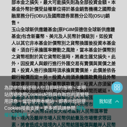
部本金之損失，最大可能損失則為全部投資金額。本
基金外幣計價受益權單位得於基金銷售機構之國際金
融業務分行(OBU)及國際證券業務分公司(OSU)銷
售。
玉山全球新供應鏈基金(原PGIM保德信全球新供應鏈
基金)包含新臺幣、美元及人民幣計價級別，如投資
人以其它非本基金計價幣別之貨幣換匯後投資本基金
者，須自行承擔匯率變動之風險，當本基金計價幣別
之貨幣相對於其它貨幣貶值時，將產生匯兌損失。此
外，因投資人與銀行進行外匯交易有賣價與買價之差
異，投資人進行換匯時須承擔買賣價差，此價差依各
銀行報價而定。另，投資人尚須承擔匯款費用且外幣
匯款費用可能高於新臺幣匯款費用，投資人亦須留意
為提供您最佳個人化且即時的服務，本網
外幣匯款到達時點可能因受款行作業時間而遞延。
站透過使用Cookies紀錄與存取您的瀏覽使
本基金人民幣計價受益權單位之人民幣匯率主要係採
用訊息。當您使用本網站，即表示您同意
我知道了
用離岸人民幣匯率（即中國離岸人民幣市場的匯率，
Cookies技術支援。更多資訊請參閱
隱私
CNH）。人民幣目前受大陸地區對人民幣匯率管
權保護聲明
。
制、境內及離岸市場人民幣供給量及市場需求等因
素，將會造成大陸境內人民幣結匯報價與離岸人民幣