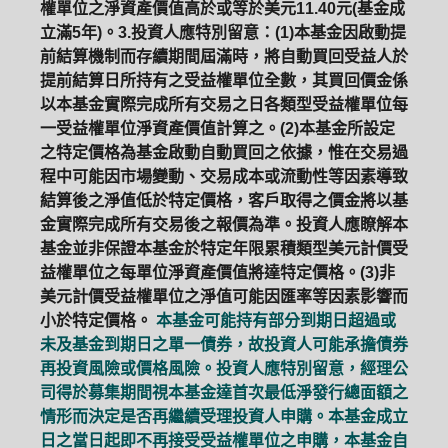
權單位之淨資產價值高於或等於美元11.40元(基金成
立滿5年)。3.投資人應特別留意：(1)本基金因啟動提
前結算機制而存續期間屆滿時，將自動買回受益人於
提前結算日所持有之受益權單位全數，其買回價金係
以本基金實際完成所有交易之日各類型受益權單位每
一受益權單位淨資產價值計算之。(2)本基金所設定
之特定價格為基金啟動自動買回之依據，惟在交易過
程中可能因市場變動、交易成本或流動性等因素導致
結算後之淨值低於特定價格，客戶取得之價金將以基
金實際完成所有交易後之報價為準。投資人應瞭解本
基金並非保證本基金於特定年限累積類型美元計價受
益權單位之每單位淨資產價值將達特定價格。(3)非
美元計價受益權單位之淨值可能因匯率等因素影響而
小於特定價格。
本基金可能持有部分到期日超過或
未及基金到期日之單一債券，故投資人可能承擔債券
再投資風險或價格風險。投資人應特別留意，經理公
司得於募集期間視本基金達首次最低淨發行總面額之
情形而決定是否再繼續受理投資人申購。本基金成立
日之當日起即不再接受受益權單位之申購，本基金自