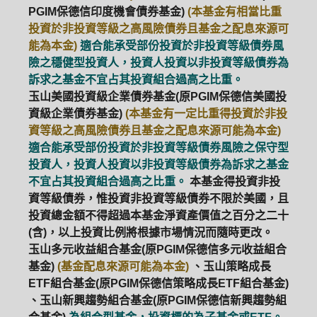
PGIM保德信印度機會債券基金)
(本基金有相當比重
投資於非投資等級之高風險債券且基金之配息來源可
能為本金)
適合能承受部份投資於非投資等級債券風
險之穩健型投資人，投資人投資以非投資等級債券為
訴求之基金不宜占其投資組合過高之比重。
玉山美國投資級企業債券基金(原PGIM保德信美國投
資級企業債券基金)
(本基金有一定比重得投資於非投
資等級之高風險債券且基金之配息來源可能為本金)
適合能承受部份投資於非投資等級債券風險之保守型
投資人，投資人投資以非投資等級債券為訴求之基金
不宜占其投資組合過高之比重。
本基金得投資非投
資等級債券，惟投資非投資等級債券不限於美國，且
投資總金額不得超過本基金淨資產價值之百分之二十
(含)，以上投資比例將根據市場情況而隨時更改。
玉山多元收益組合基金(原PGIM保德信多元收益組合
基金)
(基金配息來源可能為本金)
、玉山策略成長
ETF組合基金(原PGIM保德信策略成長ETF組合基金)
、玉山新興趨勢組合基金(原PGIM保德信新興趨勢組