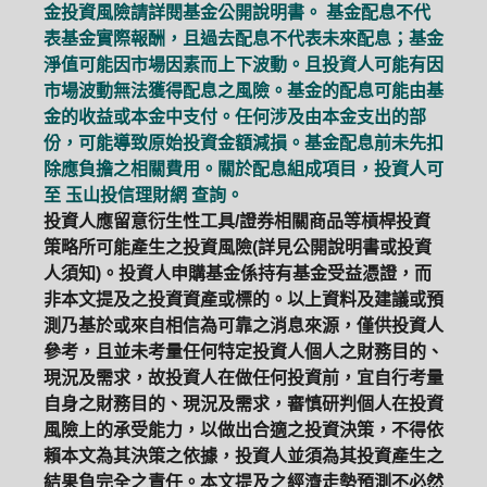
金投資風險請詳閱基金公開說明書。 基金配息不代
表基金實際報酬，且過去配息不代表未來配息；基金
淨值可能因市場因素而上下波動。且投資人可能有因
市場波動無法獲得配息之風險。基金的配息可能由基
金的收益或本金中支付。任何涉及由本金支出的部
份，可能導致原始投資金額減損。基金配息前未先扣
除應負擔之相關費用。關於配息組成項目，投資人可
至
玉山投信理財網
查詢。
投資人應留意衍生性工具/證券相關商品等槓桿投資
策略所可能產生之投資風險(詳見公開說明書或投資
人須知)。投資人申購基金係持有基金受益憑證，而
非本文提及之投資資產或標的。以上資料及建議或預
測乃基於或來自相信為可靠之消息來源，僅供投資人
參考，且並未考量任何特定投資人個人之財務目的、
現況及需求，故投資人在做任何投資前，宜自行考量
自身之財務目的、現況及需求，審慎研判個人在投資
風險上的承受能力，以做出合適之投資決策，不得依
賴本文為其決策之依據，投資人並須為其投資產生之
結果負完全之責任。本文提及之經濟走勢預測不必然