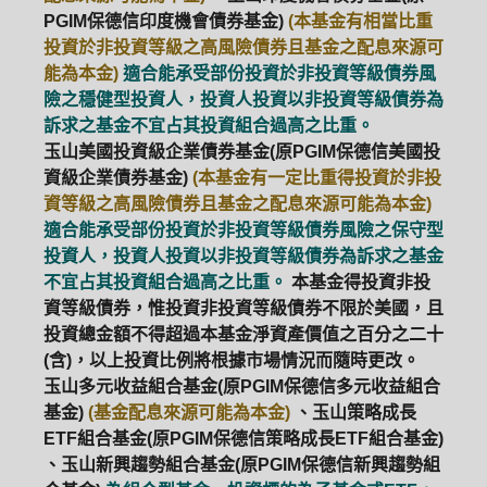
PGIM保德信印度機會債券基金)
(本基金有相當比重
投資於非投資等級之高風險債券且基金之配息來源可
能為本金)
適合能承受部份投資於非投資等級債券風
險之穩健型投資人，投資人投資以非投資等級債券為
訴求之基金不宜占其投資組合過高之比重。
玉山美國投資級企業債券基金(原PGIM保德信美國投
資級企業債券基金)
(本基金有一定比重得投資於非投
資等級之高風險債券且基金之配息來源可能為本金)
適合能承受部份投資於非投資等級債券風險之保守型
投資人，投資人投資以非投資等級債券為訴求之基金
不宜占其投資組合過高之比重。
本基金得投資非投
資等級債券，惟投資非投資等級債券不限於美國，且
投資總金額不得超過本基金淨資產價值之百分之二十
(含)，以上投資比例將根據市場情況而隨時更改。
玉山多元收益組合基金(原PGIM保德信多元收益組合
基金)
(基金配息來源可能為本金)
、玉山策略成長
ETF組合基金(原PGIM保德信策略成長ETF組合基金)
、玉山新興趨勢組合基金(原PGIM保德信新興趨勢組