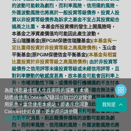
的波動可能較為劇烈，而利率風險、信用違約風險、
外匯波動風險也將高於一般投資等級債券。投資人投
資以非投資等級債券為訴求之基金不宜占其投資組合
過高之比重。
本基金所投資標的發生上開風險時，
本基金之淨資產價值均可能因此產生波動。
玉山瑞騰基金(原PGIM保德信瑞騰基金)
(本基金有一
定比重得投資於非投資等級之高風險債券)
、玉山金
平衡基金(原PGIM保德信金平衡基金)
(本基金有相當
比重投資於非投資等級之高風險債券)
由於非投資等
級債券之信用評等未達投資等級或未經信用評等，且
對利率變動的敏感度甚高，故本基金可能會因利率上
升、市場流動性下降，或債券發行機構違約不支付本
金、利息或破產而蒙受虧損。本基金不適合無法承擔
為提供您最佳個人化且即時的服務，本網
相關風險之投資人。本基金得投資非投資等級債券，
站透過使用Cookies紀錄與存取您的瀏覽使
由於非投資等級債券信用評等較差，因此違約風險較
用訊息。當您使用本網站，即表示您同意
我知道了
高，尤其在經濟景氣衰退期間，稍有可能影響償付能
Cookies技術支援。更多資訊請參閱
隱私
力的不利消息，則此類債券價格的波動可能較為劇
權保護聲明
。
烈，而利率風險、信用違約風險、外匯波動風險也將