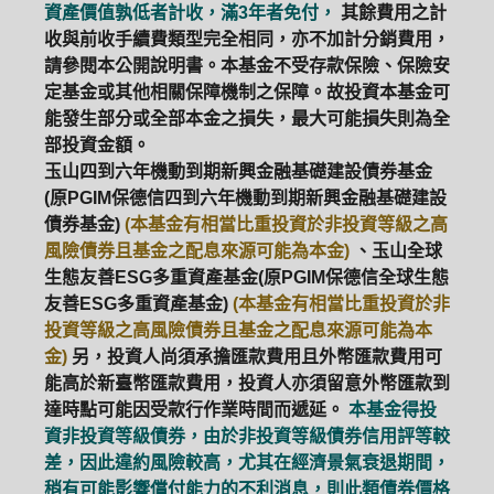
資產價值孰低者計收，滿3年者免付，
其餘費用之計
收與前收手續費類型完全相同，亦不加計分銷費用，
請參閱本公開說明書。本基金不受存款保險、保險安
定基金或其他相關保障機制之保障。故投資本基金可
能發生部分或全部本金之損失，最大可能損失則為全
部投資金額。
玉山四到六年機動到期新興金融基礎建設債券基金
(原PGIM保德信四到六年機動到期新興金融基礎建設
債券基金)
(本基金有相當比重投資於非投資等級之高
風險債券且基金之配息來源可能為本金)
、玉山全球
生態友善ESG多重資產基金(原PGIM保德信全球生態
友善ESG多重資產基金)
(本基金有相當比重投資於非
投資等級之高風險債券且基金之配息來源可能為本
金)
另，投資人尚須承擔匯款費用且外幣匯款費用可
能高於新臺幣匯款費用，投資人亦須留意外幣匯款到
達時點可能因受款行作業時間而遞延。
本基金得投
資非投資等級債券，由於非投資等級債券信用評等較
差，因此違約風險較高，尤其在經濟景氣衰退期間，
稍有可能影響償付能力的不利消息，則此類債券價格