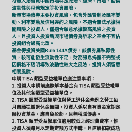
投資人須留意中國市場特定政治、經濟、市場、股價
波動性與稅務規定等投資風險。
新興市場債券主要投資風險，包含外匯管制及匯率變
動、利率變動及信用違約之風險，不適合無法承擔相
關風險之投資人，僅適合願意承擔較高風險之投資
人，且投資人投資新興市場債券為訴求之基金不宜佔
投資組合過高比重。
基金得投資美國Rule 144A債券，該債券屬私募性
質，較可能發生流動性不足，財務訊息揭露不完整或
因價格不透明導致波動性較大之風險，投資人須留意
相關風險。
申購 TISA 類型受益權單位應注意事項：
1. 投資人申購前應瞭解本基金有 TISA 類型受益權單
位及其他各類型受益權單位。
2. TISA 類型受益權單位與勞工退休金條例之勞工每
月自願提繳退休金無關，投資人係以自有資金定期定
額投資基金，應自負盈虧，且無稅賦優惠。
3. TISA 類型受益權單位適用較低之經理費費率，惟
投資人須每月以定期定額方式申購，且連續扣款成功