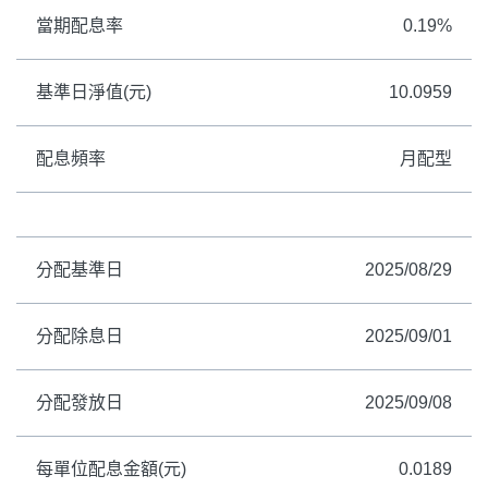
當期配息率
0.19%
ETF
中國好時平衡
壽星優惠
基準日淨值(元)
10.0959
醫療生化
中國品牌
0%手續費
基金申購
策略成長
拉丁美洲
配息頻率
月配型
大中華
分配基準日
2025/08/29
分配除息日
2025/09/01
分配發放日
2025/09/08
每單位配息金額(元)
0.0189