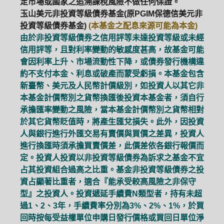
定市場或國家之追溯課稅風險不做任何保證。
玉山美元非投資等級債券基金(原PGIM保德信美元非
投資等級債券基金)
(本基金之配息來源可能為本金)
由於非投資等級債券之信用評等未達投資等級或未經
信用評等，且對利率變動的敏感度甚高，故基金可能
會因利率上升、市場流動性下降，或債券發行機構違
約不支付本金、利息或破產而蒙受虧損。本基金包含
新臺幣、美元及人民幣計價級別，如投資人以其它非
本基金計價幣別之貨幣換匯後投資本基金者，須自行
承擔匯率變動之風險，當本基金計價幣別之貨幣相對
於其它貨幣貶值時，將產生匯兌損失。此外，因投資
人與銀行進行外匯交易有賣價與買價之差異，投資人
進行換匯時須承擔買賣價差，此價差依各銀行報價而
定。投資人投資以非投資等級債券為訴求之基金不宜
占其投資組合過高之比重。基金非投資等級債券之投
資占顯著比重者，適合『能承受較高風險之非保守
型』之投資人。投資遞延手續費N類型者，持有未超
過1、2、3年，手續費率分別為3%、2%、1%，於買
回時按每受益權單位申購日發行價格或買回日單位淨