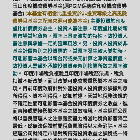
玉山印度機會債券基金(原PGIM保德信印度機會債券
基金)
(本基金有相當比重投資於非投資等級之高風險
債券且基金之配息來源可能為本金)
主要投資於印度
盧比計價債券為主，投資人需注意，印度盧比屬於新
興市場當地貨幣，匯率上具高波動的特性，故投資人
需注意與承擔一定的匯率風險。另，投資人投資於非
基金計價幣別之投資標的，當匯率發生較大變動時，
可能影響本基金以新台幣或美元計算之淨資產價值，
故投資人需額外承擔投資資產幣別換算所致之匯率波
動。
印度市場稅負複雜且印度市場稅務法規、稅負
扣繳不斷改變，而其改變可能會嚴重影響本基金之表
現。目前印度政府針對外國投資人投資債券課徵利息
所得稅、資本利得稅，然如前述，因當地稅務法規的
不確定性而可能影響本基金投資印度債券之收益，進
而直接或間接影響本基金之績效表現，基金經理公司
將以善良管理人之注意義務盡力將當地稅負影響降至
最低，然無法保證前開稅負風險得以完全消除。基金
經理公司就特定市場對所持有投資收益之課稅或一特