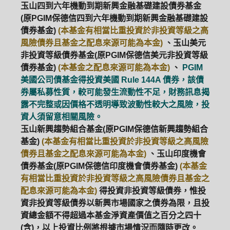
玉山四到六年機動到期新興金融基礎建設債券基金
(原PGIM保德信四到六年機動到期新興金融基礎建設
債券基金)
(本基金有相當比重投資於非投資等級之高
風險債券且基金之配息來源可能為本金)
、玉山美元
非投資等級債券基金(原PGIM保德信美元非投資等級
債券基金)
(本基金之配息來源可能為本金)
、
PGIM
美國公司債基金得投資美國 Rule 144A 債券，該債
券屬私募性質，較可能發生流動性不足，財務訊息揭
露不完整或因價格不透明導致波動性較大之風險，投
資人須留意相關風險。
玉山新興趨勢組合基金(原PGIM保德信新興趨勢組合
基金)
(本基金有相當比重投資於非投資等級之高風險
債券且基金之配息來源可能為本金)
、玉山印度機會
債券基金(原PGIM保德信印度機會債券基金)
(本基金
有相當比重投資於非投資等級之高風險債券且基金之
配息來源可能為本金)
得投資非投資等級債券，惟投
資非投資等級債券以新興市場國家之債券為限，且投
資總金額不得超過本基金淨資產價值之百分之四十
(含)，以上投資比例將根據市場情況而隨時更改。