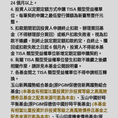
24 個月以上。
4. 投資人以定期定額方式申購 TISA 類型受益權單
位，每筆契約申購之最低發行價額為新臺幣壹仟元
整。
5. 扣款期間若因投資人申請終止扣款、辦理買回基
金（不得辦理部分買回）或帳戶扣款失敗者，視為扣
款不連續，則終止該定期定額扣款約定，自終止、贖
回或扣款失敗之日起 6 個月內，投資人不得就本基
金 TISA 類型受益權單位新增定期定額申購契約。
6. 有關 TISA 類型受益權單位發生扣款不連續之後續
相關作業，請詳見本基金公開說明書。
7. 各基金間之 TISA 類型受益權單位不得申請相互轉
換。
玉山新興趨勢組合基金(原PGIM保德信新興趨勢組合
基金)
(本基金有相當比重投資於非投資等級之高風險
債券且基金之配息來源可能為本金)
、玉山中國好時
平衡基金(原PGIM保德信中國好時平衡基金)
(本基金
有相當比重投資於非投資等級之高風險債券且基金之
配息來源可能為本金)
、玉山印度機會債券基金(原