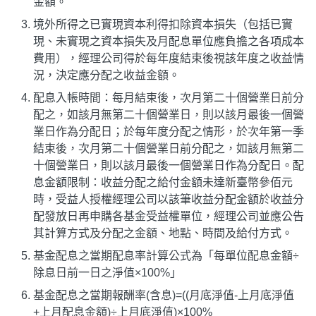
金額。
境外所得之已實現資本利得扣除資本損失（包括已實
現、未實現之資本損失及月配息單位應負擔之各項成本
費用），經理公司得於每年度結束後視該年度之收益情
況，決定應分配之收益金額。
配息入帳時間：每月結束後，次月第二十個營業日前分
配之，如該月無第二十個營業日，則以該月最後一個營
業日作為分配日；於每年度分配之情形，於次年第一季
結束後，次月第二十個營業日前分配之，如該月無第二
十個營業日，則以該月最後一個營業日作為分配日。配
息金額限制：收益分配之給付金額未達新臺幣參佰元
時，受益人授權經理公司以該筆收益分配金額於收益分
配發放日再申購各基金受益權單位，經理公司並應公告
其計算方式及分配之金額、地點、時間及給付方式。
基金配息之當期配息率計算公式為「每單位配息金額÷
除息日前一日之淨值×100%」
基金配息之當期報酬率(含息)=((月底淨值-上月底淨值
+上月配息金額)÷上月底淨值)×100%