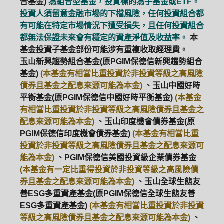
合基金)
為組合型基金，投資標的為子基金或ETF。
投資人須留意金融市場的下檔風險，任何投資組合都
有可能在特定市場情況下遭受損失，且任何投資組合
都無法保證未來會有穩定的資產淨值及收益率。
本
基金投資子基金部份可能涉有重複收取經理費。
玉山新興趨勢組合基金(原PGIM保德信新興趨勢組合
基金)
(本基金有相當比重投資於非投資等級之高風險
債券且基金之配息來源可能為本金)
、玉山中國好時
平衡基金(原PGIM保德信中國好時平衡基金)
(本基金
有相當比重投資於非投資等級之高風險債券且基金之
配息來源可能為本金)
、玉山印度機會債券基金(原
PGIM保德信印度機會債券基金)
(本基金有相當比重
投資於非投資等級之高風險債券且基金之配息來源可
能為本金)
、PGIM保德信美國投資級企業債券基金
(本基金有一定比重得投資於非投資等級之高風險債
券且基金之配息來源可能為本金)
、玉山全球生態友
善ESG多重資產基金(原PGIM保德信全球生態友善
ESG多重資產基金)
(本基金有相當比重投資於非投資
等級之高風險債券且基金之配息來源可能為本金)
、