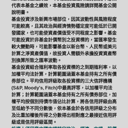
代表本基金之績效，本基金投資風險請詳閱基金公開
說明書。
基金投資涉及新興市場部位，因其波動性與風險程度
可能較高，且其政治與經濟情勢穩定度可能低於已開
發國家，也可能使資產價值受不同程度之影響。基金
可能投資於非基金計價幣別之投資標的，當匯率發生
較大變動時，可能影響基金以新台幣、人民幣或美元
計算之淨資產價值，故投資人需額外承擔投資資產幣
別換算所致之匯率波動。
基金投資組合殖利率取各投資標的之到期殖利率，以
加權平均法計算，計算範圍涵蓋本基金持有之所有債
券部位。平均信用評級取各投資標的三大信評機構
(S&P, Moody's, Fitch)中最高評等，以加權平均法
計算；計算範圍涵蓋本基金持有之所有債券部位，加
權平均按個別持債市值佔比計算，將各信用評級由高
至低給予不同分數後，依本基金於各信用評級之分布
及比重加權後所得之分數得出相對應之最接近信用評
級或是信用評級區間。