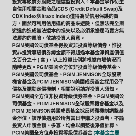
投資等級債券風險之穩健型投資人。本基金承作衍生
自信用相關金融商品(CDS (Credit Default Swap)及
CDX Index與Itraxx Index)僅得為受信用保護的買
方，固然可利用信用違約商品來避險，但無法完全規
避違約造成無法還本的損失以及必須承擔屆時賣方無
法履約的風險，敬請投資人留意。
PGIM美國公司債基金得投資非投資等級債券，惟投
資非投資等級債券總金額不得超過本基金淨資產價值
之百分之十 ( 含 )，以上投資比例將根據市場情況而
隨時更改。PGIM美國全方位非投資等級債券基金、
PGIM美國公司債基金、PGIM JENNISON全球股票
機會基金及PGIM JENNISON美國成長基金採用公平
價格及擺動定價機制，相關說明請詳投資人須知。
PGIM美國全方位非投資等級債券基金、PGIM美國公
司債基金、PGIM JENNISON全球股票機會基金以及
PGIM JENNISON美國成長基金採反稀釋機制調整基
金淨值，該淨值適用於所有當日申購之投資者，不論
投資人申贖金額、多寡，均會以調整後淨值計算。
PGIM美國全方位非投資等級債券基金
(本基金主要