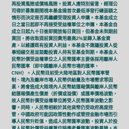
再投資風險或價格風險。投資人應特別留意，經理公
司得於募集期間視本基金達首次最低淨發行總面額之
情形而決定是否再繼續受理投資人申購。本基金成立
日之當日起即不再接受受益權單位之申購，本基金自
成立日起九十日後即開放每日買回，但基金未到期前
買回，將收取提前買回費用最高2%並歸入基金資
產，以維護既有投資人利益。本基金不建議投資人從
事短線交易並鼓勵投資人持有至基金到期。本基金人
民幣計價受益權單位之人民幣匯率主要係採用離岸人
民幣匯率（即中國離岸人民幣市場的匯率，
CNH）。人民幣目前受大陸地區對人民幣匯率管
制、境內及離岸市場人民幣供給量及市場需求等因
素，將會造成大陸境內人民幣結匯報價與離岸人民幣
結匯報價產生價差（折價或溢價）或匯率價格波動，
故人民幣計價受益權單位將受人民幣匯率波動之影
響。同時，人民幣相較於其他貨幣仍受政府高度控
管，中國政府可能因政策性動作或管控金融市場而引
導人民幣升貶值，造成人民幣匯率波動，投資人於投
資人民幣計價受益權單位時應考量匯率波動風險。本