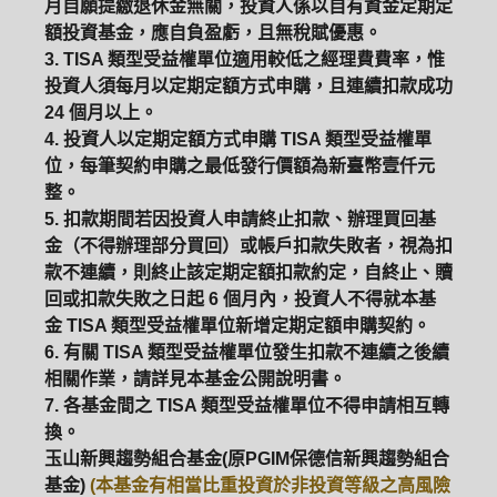
月自願提繳退休金無關，投資人係以自有資金定期定
額投資基金，應自負盈虧，且無稅賦優惠。
3. TISA 類型受益權單位適用較低之經理費費率，惟
投資人須每月以定期定額方式申購，且連續扣款成功
24 個月以上。
4. 投資人以定期定額方式申購 TISA 類型受益權單
位，每筆契約申購之最低發行價額為新臺幣壹仟元
整。
5. 扣款期間若因投資人申請終止扣款、辦理買回基
金（不得辦理部分買回）或帳戶扣款失敗者，視為扣
款不連續，則終止該定期定額扣款約定，自終止、贖
回或扣款失敗之日起 6 個月內，投資人不得就本基
金 TISA 類型受益權單位新增定期定額申購契約。
6. 有關 TISA 類型受益權單位發生扣款不連續之後續
相關作業，請詳見本基金公開說明書。
7. 各基金間之 TISA 類型受益權單位不得申請相互轉
換。
玉山新興趨勢組合基金(原PGIM保德信新興趨勢組合
基金)
(本基金有相當比重投資於非投資等級之高風險