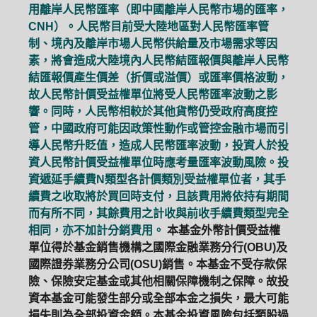
用離岸人民幣匯率（即中國離岸人民幣市場的匯率，
CNH）。人民幣目前受大陸地區對人民幣匯率管
制、境內及離岸市場人民幣供給量及市場需求等因
素，將會造成大陸境內人民幣結匯報價與離岸人民幣
結匯報價產生價差（折價或溢價）或匯率價格波動，
故人民幣計價受益權單位將受人民幣匯率波動之影
響。同時，人民幣相較於其他貨幣仍受政府高度控
管，中國政府可能因政策性動作或管控金融市場而引
導人民幣升貶值，造成人民幣匯率波動，投資人於投
資人民幣計價受益權單位時應考量匯率波動風險。投
資遞延手續費N類型各計價類別受益權單位者，其手
續費之收取將於買回時支付，且該費用將依持有期間
而有所不同，其餘費用之計收與前收手續費類型完全
相同，亦不加計分銷費用。
本基金外幣計價受益權
單位得於基金銷售機構之國際金融業務分行(OBU)及
國際證券業務分公司(OSU)銷售。本基金不受存款保
險、保險安定基金或其他相關保障機制之保障。故投
資本基金可能發生部分或全部本金之損失，最大可能
損失則為全部投資金額。本基金投資風險包括類股過