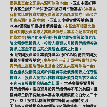
債券且基金之配息來源可能為本金)
、玉山中國好時
平衡基金(原PGIM保德信中國好時平衡基金)
(本基金
有相當比重投資於非投資等級之高風險債券且基金之
配息來源可能為本金)
、玉山印度機會債券基金(原
PGIM保德信印度機會債券基金)
(本基金有相當比重
投資於非投資等級之高風險債券且基金之配息來源可
能為本金)
適合能承受部份投資於非投資等級債券風
險之穩健型投資人，投資人投資以非投資等級債券為
訴求之基金不宜占其投資組合過高之比重。
玉山美國投資級企業債券基金(原PGIM保德信美國投
資級企業債券基金)
(本基金有一定比重得投資於非投
資等級之高風險債券且基金之配息來源可能為本金)
適合能承受部份投資於非投資等級債券風險之保守型
投資人，投資人投資以非投資等級債券為訴求之基金
不宜占其投資組合過高之比重。
本基金得投資非投
資等級債券，惟投資非投資等級債券不限於美國，且
投資總金額不得超過本基金淨資產價值之百分之二十
(含)，以上投資比例將根據市場情況而隨時更改。
玉山多元收益組合基金(原PGIM保德信多元收益組合