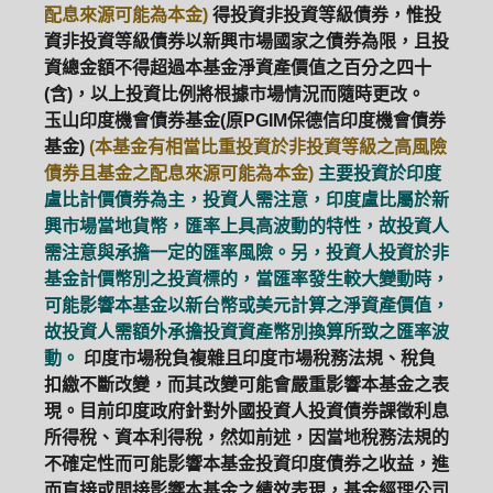
配息來源可能為本金)
得投資非投資等級債券，惟投
資非投資等級債券以新興市場國家之債券為限，且投
資總金額不得超過本基金淨資產價值之百分之四十
(含)，以上投資比例將根據市場情況而隨時更改。
玉山印度機會債券基金(原PGIM保德信印度機會債券
基金)
(本基金有相當比重投資於非投資等級之高風險
債券且基金之配息來源可能為本金)
主要投資於印度
盧比計價債券為主，投資人需注意，印度盧比屬於新
興市場當地貨幣，匯率上具高波動的特性，故投資人
需注意與承擔一定的匯率風險。另，投資人投資於非
基金計價幣別之投資標的，當匯率發生較大變動時，
可能影響本基金以新台幣或美元計算之淨資產價值，
故投資人需額外承擔投資資產幣別換算所致之匯率波
動。
印度市場稅負複雜且印度市場稅務法規、稅負
扣繳不斷改變，而其改變可能會嚴重影響本基金之表
現。目前印度政府針對外國投資人投資債券課徵利息
所得稅、資本利得稅，然如前述，因當地稅務法規的
不確定性而可能影響本基金投資印度債券之收益，進
而直接或間接影響本基金之績效表現，基金經理公司