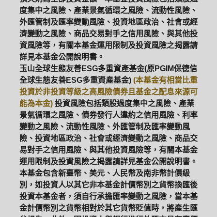
度集中之風險、產業景氣循環之風險、流動性風險、
外匯管制及匯率變動風險、投資地區政治、社會或經
濟變動之風險、商品交易對手之信用風險、與其他投
資風險等，有關本基金運用限制及投資風險之揭露請
詳見本基金公開說明書。
玉山全球生態友善ESG多重資產基金(原PGIM保德信
全球生態友善ESG多重資產基金)
(本基金有相當比重
投資於非投資等級之高風險債券且基金之配息來源可
能為本金)
投資風險包括類股過度集中之風險、產業
景氣循環之風險、債券發行人違約之信用風險、利率
變動之風險、流動性風險、外匯管制及匯率變動風
險、投資地區政治、社會或經濟變動之風險、商品交
易對手之信用風險、與其他投資風險等，有關本基金
運用限制及投資風險之揭露請詳見基金公開說明書。
本基金包含新臺幣、美元、人民幣及南非幣計價級
別，如投資人以其它非本基金計價幣別之貨幣換匯後
投資本基金者，須自行承擔匯率變動之風險，當本基
金計價幣別之貨幣相對於其它貨幣貶值時，將產生匯