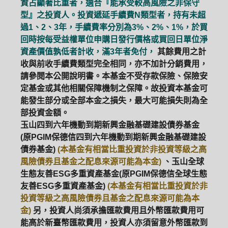
資占顯著比重者，適合『能承受較高風險之非保守
型』之投資人。投資遞延手續費N類型者，持有未超
ETF
中國好時平衡
壽星優惠
過1、2、3年，手續費率分別為3%、2%、1%，於買
回時按每受益權單位申購日發行價格或買回日單位淨
醫療生化
中國品牌
0%手續費
資產價值孰低者計收，滿3年者免付，
其餘費用之計
收與前收手續費類型完全相同，亦不加計分銷費用，
基金申購
策略成長
拉丁美洲
請參閱本公開說明書。本基金不受存款保險、保險安
定基金或其他相關保障機制之保障。故投資本基金可
大中華
能發生部分或全部本金之損失，最大可能損失則為全
部投資金額。
玉山四到六年機動到期新興金融基礎建設債券基金
(原PGIM保德信四到六年機動到期新興金融基礎建設
債券基金)
(本基金有相當比重投資於非投資等級之高
風險債券且基金之配息來源可能為本金)
、玉山全球
生態友善ESG多重資產基金(原PGIM保德信全球生態
友善ESG多重資產基金)
(本基金有相當比重投資於非
投資等級之高風險債券且基金之配息來源可能為本
金)
另，投資人尚須承擔匯款費用且外幣匯款費用可
能高於新臺幣匯款費用，投資人亦須留意外幣匯款到