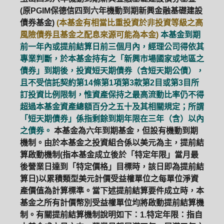
(原PGIM保德信四到六年機動到期新興金融基礎建設
債券基金)
(本基金有相當比重投資於非投資等級之高
風險債券且基金之配息來源可能為本金)
本基金到期
前一年內或提前結算日前三個月內，經理公司得依其
專業判斷，於本基金持有之「新興市場國家或地區之
債券」到期後，投資短天期債券（含短天期公債），
且不受信託契約第14條第1項第3款第2目或第3目所
訂投資比例限制，惟資產保持之最高流動比率仍不得
超過本基金資產總額百分之五十及其相關規定；所謂
「短天期債券」係指剩餘到期年限在三年（含）以內
之債券。
本基金為六年到期基金，但設有機動到期
機制。由於本基金之投資組合係以美元為主，提前結
算啟動機制(指本基金成立後於「特定年限」當月最
後營業日達到「特定價格」目標時，該日即為提前結
算日)以累積類型美元計價受益權單位之每單位淨資
產價值為計算標準。當下述提前結算要件成立時，本
基金之所有計價幣別受益權單位均將啟動提前結算機
制。有關提前結算機制說明如下：1.特定年限：指自