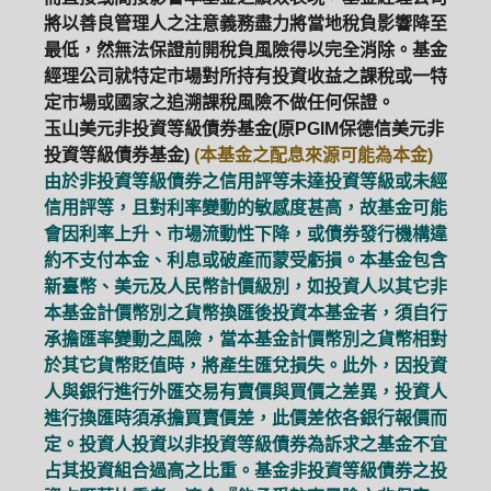
將以善良管理人之注意義務盡力將當地稅負影響降至
最低，然無法保證前開稅負風險得以完全消除。基金
經理公司就特定市場對所持有投資收益之課稅或一特
定市場或國家之追溯課稅風險不做任何保證。
玉山美元非投資等級債券基金(原PGIM保德信美元非
投資等級債券基金)
(本基金之配息來源可能為本金)
由於非投資等級債券之信用評等未達投資等級或未經
信用評等，且對利率變動的敏感度甚高，故基金可能
會因利率上升、市場流動性下降，或債券發行機構違
約不支付本金、利息或破產而蒙受虧損。本基金包含
新臺幣、美元及人民幣計價級別，如投資人以其它非
本基金計價幣別之貨幣換匯後投資本基金者，須自行
承擔匯率變動之風險，當本基金計價幣別之貨幣相對
於其它貨幣貶值時，將產生匯兌損失。此外，因投資
人與銀行進行外匯交易有賣價與買價之差異，投資人
進行換匯時須承擔買賣價差，此價差依各銀行報價而
PGIM系列基金
168循環投資
定。投資人投資以非投資等級債券為訴求之基金不宜
占其投資組合過高之比重。基金非投資等級債券之投
定期(不)定額
高成長基金
月配息