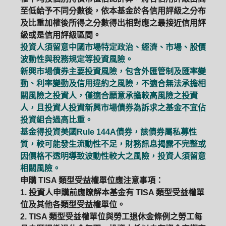
至低給予不同分數後，依本基金於各信用評級之分布
及比重加權後所得之分數得出相對應之最接近信用評
級或是信用評級區間。
投資人須留意中國市場特定政治、經濟、市場、股價
波動性與稅務規定等投資風險。
新興市場債券主要投資風險，包含外匯管制及匯率變
動、利率變動及信用違約之風險，不適合無法承擔相
關風險之投資人，僅適合願意承擔較高風險之投資
人，且投資人投資新興市場債券為訴求之基金不宜佔
投資組合過高比重。
基金得投資美國Rule 144A債券，該債券屬私募性
質，較可能發生流動性不足，財務訊息揭露不完整或
因價格不透明導致波動性較大之風險，投資人須留意
相關風險。
申購 TISA 類型受益權單位應注意事項：
1. 投資人申購前應瞭解本基金有 TISA 類型受益權單
位及其他各類型受益權單位。
2. TISA 類型受益權單位與勞工退休金條例之勞工每