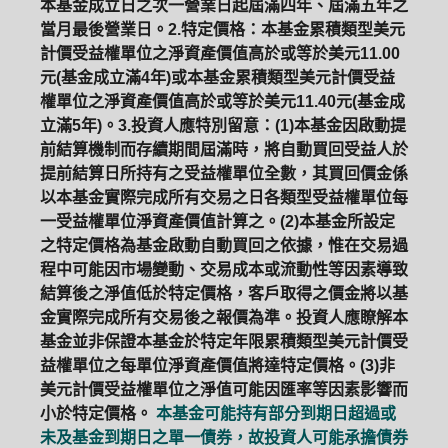
本基金成立日之次一營業日起屆滿四年、屆滿五年之
當月最後營業日。2.特定價格：本基金累積類型美元
計價受益權單位之淨資產價值高於或等於美元11.00
元(基金成立滿4年)或本基金累積類型美元計價受益
權單位之淨資產價值高於或等於美元11.40元(基金成
立滿5年)。3.投資人應特別留意：(1)本基金因啟動提
前結算機制而存續期間屆滿時，將自動買回受益人於
提前結算日所持有之受益權單位全數，其買回價金係
以本基金實際完成所有交易之日各類型受益權單位每
一受益權單位淨資產價值計算之。(2)本基金所設定
之特定價格為基金啟動自動買回之依據，惟在交易過
程中可能因市場變動、交易成本或流動性等因素導致
結算後之淨值低於特定價格，客戶取得之價金將以基
金實際完成所有交易後之報價為準。投資人應瞭解本
基金並非保證本基金於特定年限累積類型美元計價受
益權單位之每單位淨資產價值將達特定價格。(3)非
美元計價受益權單位之淨值可能因匯率等因素影響而
小於特定價格。
本基金可能持有部分到期日超過或
未及基金到期日之單一債券，故投資人可能承擔債券