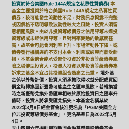
投資於符合美國Rule 144A規定之私募性質債券)
本
基金主要投資於符合美國Rule 144A規定之私募性質
債券，較可能發生流動性不足，財務訊息揭露不完整
或因價格不透明導致波動性較大之風險，投資人須留
意相關風險。由於非投資等級債券之信用評等未達投
資等級或未經信用評等，且對利率變動的敏感度甚
高，故基金可能會因利率上升、市場流動性下降、或
債券發行機構違約不支付本金、利息或破產而蒙受虧
損。本基金適合能承受部份投資於非投資等級債券風
險之穩健型投資人，投資人投資以非投資等級債券為
訴求之基金不宜占其投資組合過高之比重。
境外基
金係以外幣計價，投資人須承擔取得收益分配或買回
價金時轉換回新臺幣可能產生之匯率風險。若轉換當
時之新臺幣兌換外幣匯率相較於原始投資日之匯率升
值時，投資人將承受匯兌損失。本基金名稱業於
2022年3月8日經金管會核准更名為「PGIM美國全方
位非投資等級債券基金」，更名基準日為2022年5月
4日。
玉山四到六年機動到期新興金融基礎建設債券基金