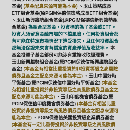
基金)
(基金配息來源可能為本金)
、玉山策略成長
ETF組合基金(原PGIM保德信策略成長ETF組合基金)
、玉山新興趨勢組合基金(原PGIM保德信新興趨勢組
合基金)
為組合型基金，投資標的為子基金或ETF。
投資人須留意金融市場的下檔風險，任何投資組合都
有可能在特定市場情況下遭受損失，且任何投資組合
都無法保證未來會有穩定的資產淨值及收益率。
本
基金投資子基金部份可能涉有重複收取經理費。
玉山新興趨勢組合基金(原PGIM保德信新興趨勢組合
基金)
(本基金有相當比重投資於非投資等級之高風險
債券且基金之配息來源可能為本金)
、玉山中國好時
平衡基金(原PGIM保德信中國好時平衡基金)
(本基金
有相當比重投資於非投資等級之高風險債券且基金之
配息來源可能為本金)
、玉山印度機會債券基金(原
PGIM保德信印度機會債券基金)
(本基金有相當比重
投資於非投資等級之高風險債券且基金之配息來源可
能為本金)
、PGIM保德信美國投資級企業債券基金
(本基金有一定比重得投資於非投資等級之高風險債