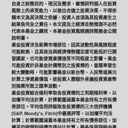
自身之財務目的、現況及需求，審慎研判個人在投資
風險上的承受能力，以做出合適之投資決策，不得依
賴本文為其決策之依據，投資人並須為其投資產生之
結果負完全之責任。本文提及之經濟走勢預測不必然
代表本基金之績效，本基金投資風險請詳閱基金公開
說明書。
基金投資涉及新興市場部位，因其波動性與風險程度
可能較高，且其政治與經濟情勢穩定度可能低於已開
發國家，也可能使資產價值受不同程度之影響。基金
可能投資於非基金計價幣別之投資標的，當匯率發生
較大變動時，可能影響基金以新台幣、人民幣或美元
計算之淨資產價值，故投資人需額外承擔投資資產幣
別換算所致之匯率波動。
基金投資組合殖利率取各投資標的之到期殖利率，以
加權平均法計算，計算範圍涵蓋本基金持有之所有債
券部位。平均信用評級取各投資標的三大信評機構
(S&P, Moody's, Fitch)中最高評等，以加權平均法
計算；計算範圍涵蓋本基金持有之所有債券部位，加
權平均按個別持債市值佔比計算，將各信用評級由高