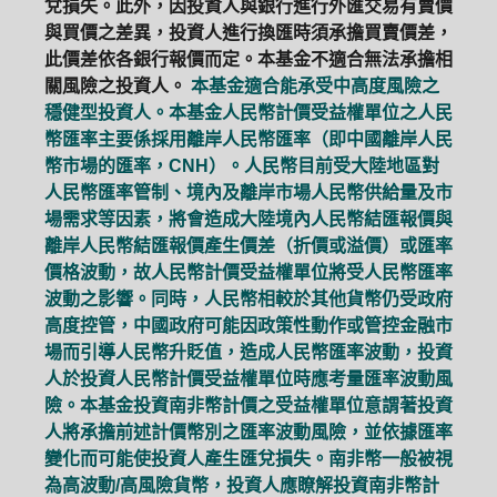
兌損失。此外，因投資人與銀行進行外匯交易有賣價
與買價之差異，投資人進行換匯時須承擔買賣價差，
此價差依各銀行報價而定。本基金不適合無法承擔相
關風險之投資人。
本基金適合能承受中高度風險之
穩健型投資人。本基金人民幣計價受益權單位之人民
幣匯率主要係採用離岸人民幣匯率（即中國離岸人民
幣市場的匯率，CNH）。人民幣目前受大陸地區對
人民幣匯率管制、境內及離岸市場人民幣供給量及市
場需求等因素，將會造成大陸境內人民幣結匯報價與
離岸人民幣結匯報價產生價差（折價或溢價）或匯率
價格波動，故人民幣計價受益權單位將受人民幣匯率
波動之影響。同時，人民幣相較於其他貨幣仍受政府
高度控管，中國政府可能因政策性動作或管控金融市
場而引導人民幣升貶值，造成人民幣匯率波動，投資
人於投資人民幣計價受益權單位時應考量匯率波動風
險。本基金投資南非幣計價之受益權單位意謂著投資
人將承擔前述計價幣別之匯率波動風險，並依據匯率
變化而可能使投資人產生匯兌損失。南非幣一般被視
為高波動/高風險貨幣，投資人應瞭解投資南非幣計