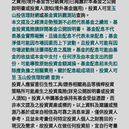
之費用(境外基金含分銷費用)已揭露於本基金之公開
說明書或投資人須知(境外基金適用)，投資人可至
玉
山投信理財網
或
基金資訊觀測站
查詢。
本文提及之經濟走勢預測不必然代表基金之績效，基
金投資風險請詳閱基金公開說明書。 基金配息不代
表基金實際報酬，且過去配息不代表未來配息；基金
淨值可能因市場因素而上下波動。且投資人可能有因
市場波動無法獲得配息之風險。基金的配息可能由基
金的收益或本金中支付。任何涉及由本金支出的部
份，可能導致原始投資金額減損。基金配息前未先扣
除應負擔之相關費用。關於配息組成項目，投資人可
至
玉山投信理財網
查詢。
投資人應留意衍生性工具/證券相關商品等槓桿投資
策略所可能產生之投資風險(詳見公開說明書或投資
人須知)。投資人申購基金係持有基金受益憑證，而
非本文提及之投資資產或標的。以上資料及建議或預
測乃基於或來自相信為可靠之消息來源，僅供投資人
參考，且並未考量任何特定投資人個人之財務目的、
現況及需求，故投資人在做任何投資前，宜自行考量