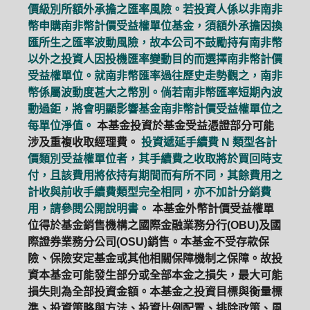
價級別所額外承擔之匯率風險。若投資人係以非南非
幣申購南非幣計價受益權單位基金，須額外承擔因換
匯所生之匯率波動風險，故本公司不鼓勵持有南非幣
以外之投資人因投機匯率變動目的而選擇南非幣計價
受益權單位。就南非幣匯率過往歷史走勢觀之，南非
幣係屬波動度甚大之幣別。倘若南非幣匯率短期內波
動過鉅，將會明顯影響基金南非幣計價受益權單位之
每單位淨值。
本基金投資於基金受益憑證部分可能
涉及重複收取經理費。
投資遞延手續費 N 類型各計
價類別受益權單位者，其手續費之收取將於買回時支
付，且該費用將依持有期間而有所不同，其餘費用之
計收與前收手續費類型完全相同，亦不加計分銷費
用，請參閱公開說明書。
本基金外幣計價受益權單
位得於基金銷售機構之國際金融業務分行(OBU)及國
際證券業務分公司(OSU)銷售。本基金不受存款保
險、保險安定基金或其他相關保障機制之保障。故投
資本基金可能發生部分或全部本金之損失，最大可能
損失則為全部投資金額。本基金之投資目標與衡量標
準、投資策略與方法、投資比例配置、排除政策、風