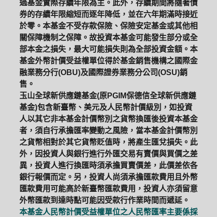
過基金實際存續年限為主。此外，存續期間將隨著債
券的存續年限縮短而逐年降低，並在六年期滿時接近
於零。本基金不受存款保險、保險安定基金或其他相
關保障機制之保障。故投資本基金可能發生部分或全
部本金之損失，最大可能損失則為全部投資金額。本
基金外幣計價受益權單位得於基金銷售機構之國際金
融業務分行(OBU)及國際證券業務分公司(OSU)銷
售。
玉山全球新供應鏈基金(原PGIM保德信全球新供應鏈
基金)包含新臺幣、美元及人民幣計價級別，如投資
人以其它非本基金計價幣別之貨幣換匯後投資本基金
者，須自行承擔匯率變動之風險，當本基金計價幣別
之貨幣相對於其它貨幣貶值時，將產生匯兌損失。此
外，因投資人與銀行進行外匯交易有賣價與買價之差
異，投資人進行換匯時須承擔買賣價差，此價差依各
銀行報價而定。另，投資人尚須承擔匯款費用且外幣
匯款費用可能高於新臺幣匯款費用，投資人亦須留意
外幣匯款到達時點可能因受款行作業時間而遞延。
本基金人民幣計價受益權單位之人民幣匯率主要係採