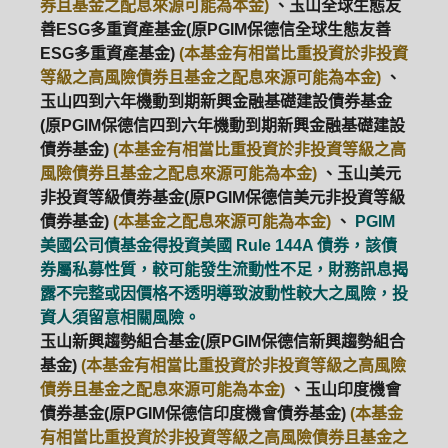
券且基金之配息來源可能為本金)
、玉山全球生態友
善ESG多重資產基金(原PGIM保德信全球生態友善
ESG多重資產基金)
(本基金有相當比重投資於非投資
等級之高風險債券且基金之配息來源可能為本金)
、
玉山四到六年機動到期新興金融基礎建設債券基金
(原PGIM保德信四到六年機動到期新興金融基礎建設
債券基金)
(本基金有相當比重投資於非投資等級之高
風險債券且基金之配息來源可能為本金)
、玉山美元
非投資等級債券基金(原PGIM保德信美元非投資等級
債券基金)
(本基金之配息來源可能為本金)
、
PGIM
美國公司債基金得投資美國 Rule 144A 債券，該債
券屬私募性質，較可能發生流動性不足，財務訊息揭
露不完整或因價格不透明導致波動性較大之風險，投
資人須留意相關風險。
玉山新興趨勢組合基金(原PGIM保德信新興趨勢組合
基金)
(本基金有相當比重投資於非投資等級之高風險
債券且基金之配息來源可能為本金)
、玉山印度機會
債券基金(原PGIM保德信印度機會債券基金)
(本基金
有相當比重投資於非投資等級之高風險債券且基金之