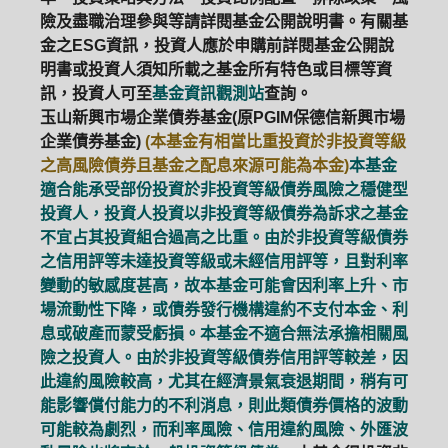
險及盡職治理參與等請詳閱基金公開說明書。有關基
金之ESG資訊，投資人應於申購前詳閱基金公開說
明書或投資人須知所載之基金所有特色或目標等資
訊，投資人可至
基金資訊觀測站
查詢。
玉山新興市場企業債券基金(原PGIM保德信新興市場
企業債券基金)
(本基金有相當比重投資於非投資等級
之高風險債券且基金之配息來源可能為本金)
本基金
適合能承受部份投資於非投資等級債券風險之穩健型
投資人，投資人投資以非投資等級債券為訴求之基金
不宜占其投資組合過高之比重。由於非投資等級債券
之信用評等未達投資等級或未經信用評等，且對利率
變動的敏感度甚高，故本基金可能會因利率上升、市
場流動性下降，或債券發行機構違約不支付本金、利
息或破產而蒙受虧損。本基金不適合無法承擔相關風
險之投資人。由於非投資等級債券信用評等較差，因
此違約風險較高，尤其在經濟景氣衰退期間，稍有可
能影響償付能力的不利消息，則此類債券價格的波動
可能較為劇烈，而利率風險、信用違約風險、外匯波