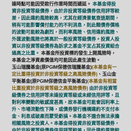
達時點可能因受款行作業時間而遞延。
本基金得投
資非投資等級債券，由於非投資等級債券信用評等較
差，因此違約風險較高，尤其在經濟景氣衰退期間，
稍有可能影響償付能力的不利消息，則此類債券價格
的波動可能較為劇烈，而利率風險、信用違約風險、
外匯波動風險也將高於一般投資等級債券。投資人投
資以非投資等級債券為訴求之基金不宜占其投資組合
過高之比重。
本基金所投資標的發生上開風險時，
本基金之淨資產價值均可能因此產生波動。
玉山瑞騰基金(原PGIM保德信瑞騰基金)
(本基金有一
定比重得投資於非投資等級之高風險債券)
、玉山金
平衡基金(原PGIM保德信金平衡基金)
(本基金有相當
比重投資於非投資等級之高風險債券)
由於非投資等
級債券之信用評等未達投資等級或未經信用評等，且
對利率變動的敏感度甚高，故本基金可能會因利率上
升、市場流動性下降，或債券發行機構違約不支付本
金、利息或破產而蒙受虧損。本基金不適合無法承擔
相關風險之投資人。本基金得投資非投資等級債券，
由於非投資等級債券信用評等較差，因此違約風險較