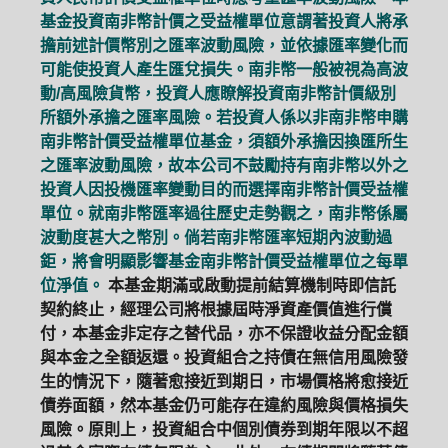
基金投資南非幣計價之受益權單位意謂著投資人將承
擔前述計價幣別之匯率波動風險，並依據匯率變化而
可能使投資人產生匯兌損失。南非幣一般被視為高波
動/高風險貨幣，投資人應瞭解投資南非幣計價級別
所額外承擔之匯率風險。若投資人係以非南非幣申購
南非幣計價受益權單位基金，須額外承擔因換匯所生
之匯率波動風險，故本公司不鼓勵持有南非幣以外之
投資人因投機匯率變動目的而選擇南非幣計價受益權
單位。就南非幣匯率過往歷史走勢觀之，南非幣係屬
波動度甚大之幣別。倘若南非幣匯率短期內波動過
鉅，將會明顯影響基金南非幣計價受益權單位之每單
位淨值。
本基金期滿或啟動提前結算機制時即信託
契約終止，經理公司將根據屆時淨資產價值進行償
付，本基金非定存之替代品，亦不保證收益分配金額
與本金之全額返還。投資組合之持債在無信用風險發
生的情況下，隨著愈接近到期日，市場價格將愈接近
債券面額，然本基金仍可能存在違約風險與價格損失
風險。原則上，投資組合中個別債券到期年限以不超