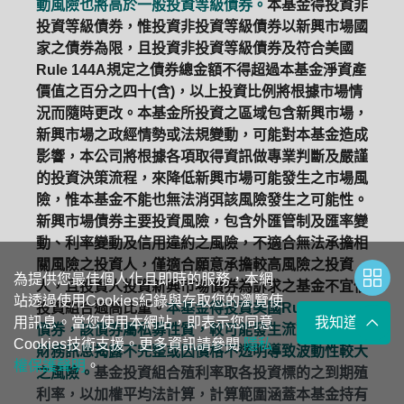
動風險也將高於一般投資等級債券。
本基金得投資非
投資等級債券，惟投資非投資等級債券以新興市場國
家之債券為限，且投資非投資等級債券及符合美國
Rule 144A規定之債券總金額不得超過本基金淨資產
價值之百分之四十(含)，以上投資比例將根據市場情
況而隨時更改。本基金所投資之區域包含新興市場，
新興市場之政經情勢或法規變動，可能對本基金造成
影響，本公司將根據各項取得資訊做專業判斷及嚴謹
的投資決策流程，來降低新興市場可能發生之市場風
險，惟本基金不能也無法消弭該風險發生之可能性。
新興市場債券主要投資風險，包含外匯管制及匯率變
動、利率變動及信用違約之風險，不適合無法承擔相
關風險之投資人，僅適合願意承擔較高風險之投資
為提供您最佳個人化且即時的服務，本網
人，且投資人投資新興市場債券為訴求之基金不宜佔
站透過使用Cookies紀錄與存取您的瀏覽使
投資組合過高比重。
本基金得投資美國Rule 144A
用訊息。當您使用本網站，即表示您同意
我知道了
債券，該債券屬私募性質，較可能發生流動性不足，
Cookies技術支援。更多資訊請參閱
隱私
財務訊息揭露不完整或因價格不透明導致波動性較大
權保護聲明
。
之風險。
基金投資組合殖利率取各投資標的之到期殖
利率，以加權平均法計算，計算範圍涵蓋本基金持有