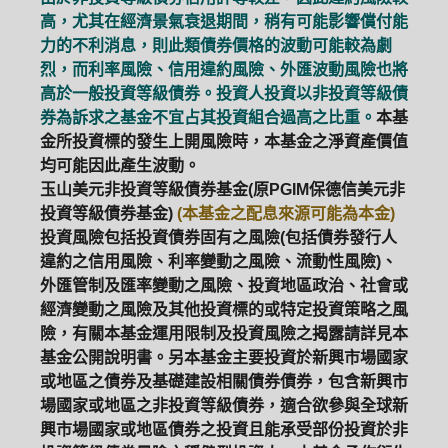
高，尤其在經濟景氣衰退期間，稍有可能影響償付能
力的不利消息，則此類債券價格的波動可能較為劇
烈，而利率風險、信用違約風險、外匯波動風險也將
高於一般投資等級債券。投資人投資以非投資等級債
券為訴求之基金不宜占其投資組合過高之比重。
本基
金所投資標的發生上開風險時，本基金之淨資產價值
均可能因此產生波動。
玉山美元非投資等級債券基金(原PGIM保德信美元非
投資等級債券基金)
(本基金之配息來源可能為本金)
投資風險包括投資債券固有之風險(包括債券發行人
違約之信用風險、利率變動之風險、流動性風險)、
外匯管制及匯率變動之風險、投資地區政治、社會或
經濟變動之風險及其他投資標的或特定投資策略之風
險，有關本基金運用限制及投資風險之揭露請詳見本
基金公開說明書。另本基金主要投資於新興市場國家
或地區之債券及基礎建設相關債券債券，包含新興市
場國家或地區之非投資等級債券，適合欲參與全球新
興市場國家或地區債券之投資且能承受部份投資於非