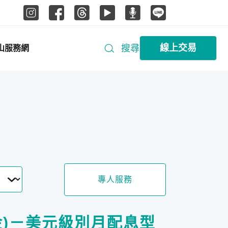
線上交易
搜尋
山服務網
專人服務
金)－美元級別月配息型