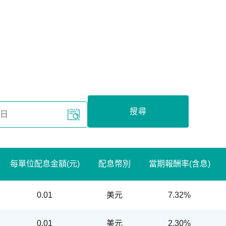
搜尋
每單位配息金額(元)
配息幣別
當期報酬率(含息)
0.01
美元
7.32%
0.01
美元
2.30%