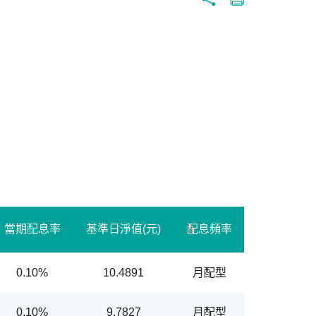
當期配息率
基準日淨值(元)
配息頻率
0.10%
10.4891
月配型
0.10%
9.7827
月配型