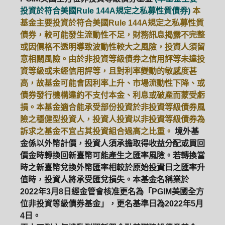
投資於符合美國Rule 144A規定之私募性質債券)
本
基金主要投資於符合美國Rule 144A規定之私募性質
債券，較可能發生流動性不足，財務訊息揭露不完整
或因價格不透明導致波動性較大之風險，投資人須留
意相關風險。由於非投資等級債券之信用評等未達投
資等級或未經信用評等，且對利率變動的敏感度甚
高，故基金可能會因利率上升、市場流動性下降、或
債券發行機構違約不支付本金、利息或破產而蒙受虧
損。本基金適合能承受部份投資於非投資等級債券風
險之穩健型投資人，投資人投資以非投資等級債券為
訴求之基金不宜占其投資組合過高之比重。
境外基
金係以外幣計價，投資人須承擔取得收益分配或買回
價金時轉換回新臺幣可能產生之匯率風險。若轉換當
時之新臺幣兌換外幣匯率相較於原始投資日之匯率升
值時，投資人將承受匯兌損失。本基金名稱業於
2022年3月8日經金管會核准更名為「PGIM美國全方
位非投資等級債券基金」，更名基準日為2022年5月
4日。