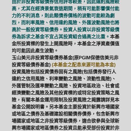
由於非投資等級債券信用評等較差，因此違約風險較
高，尤其在經濟景氣衰退期間，稍有可能影響償付能
力的不利消息，則此類債券價格的波動可能較為劇
烈，而利率風險、信用違約風險、外匯波動風險也將
高於一般投資等級債券。投資人投資以非投資等級債
券為訴求之基金不宜占其投資組合過高之比重。
本基
金所投資標的發生上開風險時，本基金之淨資產價值
均可能因此產生波動。
玉山美元非投資等級債券基金(原PGIM保德信美元非
投資等級債券基金)
(本基金之配息來源可能為本金)
投資風險包括投資債券固有之風險(包括債券發行人
違約之信用風險、利率變動之風險、流動性風險)、
外匯管制及匯率變動之風險、投資地區政治、社會或
經濟變動之風險及其他投資標的或特定投資策略之風
險，有關本基金運用限制及投資風險之揭露請詳見本
基金公開說明書。另本基金主要投資於新興市場國家
或地區之債券及基礎建設相關債券債券，包含新興市
場國家或地區之非投資等級債券，適合欲參與全球新
興市場國家或地區債券之投資且能承受部份投資於非