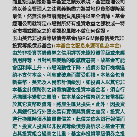
而直接或間接影響本基金之績效表現，基金經理公司
將以善良管理人之注意義務盡力將當地稅負影響降至
最低，然無法保證前開稅負風險得以完全消除。基金
經理公司就特定市場對所持有投資收益之課稅或一特
定市場或國家之追溯課稅風險不做任何保證。
玉山美元非投資等級債券基金(原PGIM保德信美元非
投資等級債券基金)
(本基金之配息來源可能為本金)
由於非投資等級債券之信用評等未達投資等級或未經
信用評等，且對利率變動的敏感度甚高，故基金可能
會因利率上升、市場流動性下降，或債券發行機構違
約不支付本金、利息或破產而蒙受虧損。本基金包含
新臺幣、美元及人民幣計價級別，如投資人以其它非
本基金計價幣別之貨幣換匯後投資本基金者，須自行
承擔匯率變動之風險，當本基金計價幣別之貨幣相對
於其它貨幣貶值時，將產生匯兌損失。此外，因投資
人與銀行進行外匯交易有賣價與買價之差異，投資人
進行換匯時須承擔買賣價差，此價差依各銀行報價而
PGIM系列基金
168循環投資
定。投資人投資以非投資等級債券為訴求之基金不宜
占其投資組合過高之比重。基金非投資等級債券之投
定期(不)定額
高成長基金
月配息