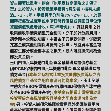
資占顯著比重者，適合『能承受較高風險之非保守
型』之投資人。投資遞延手續費N類型者，持有未超
ETF
中國好時平衡
壽星優惠
過1、2、3年，手續費率分別為3%、2%、1%，於買
回時按每受益權單位申購日發行價格或買回日單位淨
醫療生化
中國品牌
0%手續費
資產價值孰低者計收，滿3年者免付，
其餘費用之計
收與前收手續費類型完全相同，亦不加計分銷費用，
基金申購
策略成長
拉丁美洲
請參閱本公開說明書。本基金不受存款保險、保險安
定基金或其他相關保障機制之保障。故投資本基金可
大中華
能發生部分或全部本金之損失，最大可能損失則為全
部投資金額。
玉山四到六年機動到期新興金融基礎建設債券基金
(原PGIM保德信四到六年機動到期新興金融基礎建設
債券基金)
(本基金有相當比重投資於非投資等級之高
風險債券且基金之配息來源可能為本金)
、玉山全球
生態友善ESG多重資產基金(原PGIM保德信全球生態
友善ESG多重資產基金)
(本基金有相當比重投資於非
投資等級之高風險債券且基金之配息來源可能為本
金)
另，投資人尚須承擔匯款費用且外幣匯款費用可
能高於新臺幣匯款費用，投資人亦須留意外幣匯款到