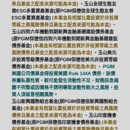
券且基金之配息來源可能為本金)
、玉山全球生態友
善ESG多重資產基金(原PGIM保德信全球生態友善
ESG多重資產基金)
(本基金有相當比重投資於非投資
等級之高風險債券且基金之配息來源可能為本金)
、
玉山四到六年機動到期新興金融基礎建設債券基金
(原PGIM保德信四到六年機動到期新興金融基礎建設
債券基金)
(本基金有相當比重投資於非投資等級之高
風險債券且基金之配息來源可能為本金)
、玉山美元
非投資等級債券基金(原PGIM保德信美元非投資等級
債券基金)
(本基金之配息來源可能為本金)
、
PGIM
美國公司債基金得投資美國 Rule 144A 債券，該債
券屬私募性質，較可能發生流動性不足，財務訊息揭
露不完整或因價格不透明導致波動性較大之風險，投
資人須留意相關風險。
玉山新興趨勢組合基金(原PGIM保德信新興趨勢組合
基金)
(本基金有相當比重投資於非投資等級之高風險
債券且基金之配息來源可能為本金)
、玉山印度機會
債券基金(原PGIM保德信印度機會債券基金)
(本基金
有相當比重投資於非投資等級之高風險債券且基金之