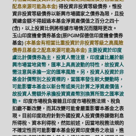
配息來源可能為本金)
得投資非投資等級債券，惟投
資非投資等級債券以新興市場國家之債券為限，且投
資總金額不得超過本基金淨資產價值之百分之四十
(含)，以上投資比例將根據市場情況而隨時更改。
玉山印度機會債券基金(原PGIM保德信印度機會債券
基金)
(本基金有相當比重投資於非投資等級之高風險
債券且基金之配息來源可能為本金)
主要投資於印度
盧比計價債券為主，投資人需注意，印度盧比屬於新
興市場當地貨幣，匯率上具高波動的特性，故投資人
需注意與承擔一定的匯率風險。另，投資人投資於非
基金計價幣別之投資標的，當匯率發生較大變動時，
可能影響本基金以新台幣或美元計算之淨資產價值，
故投資人需額外承擔投資資產幣別換算所致之匯率波
動。
印度市場稅負複雜且印度市場稅務法規、稅負
扣繳不斷改變，而其改變可能會嚴重影響本基金之表
現。目前印度政府針對外國投資人投資債券課徵利息
所得稅、資本利得稅，然如前述，因當地稅務法規的
不確定性而可能影響本基金投資印度債券之收益，進