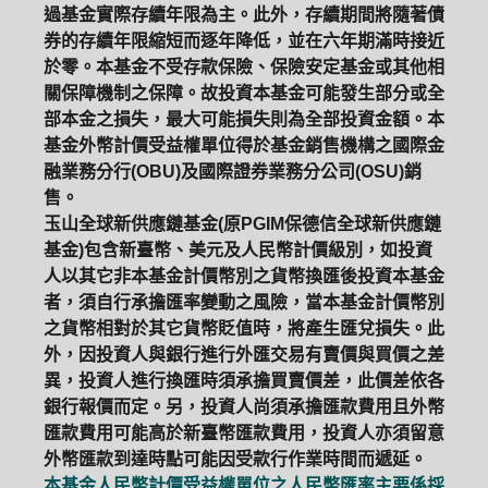
過基金實際存續年限為主。此外，存續期間將隨著債
券的存續年限縮短而逐年降低，並在六年期滿時接近
於零。本基金不受存款保險、保險安定基金或其他相
關保障機制之保障。故投資本基金可能發生部分或全
部本金之損失，最大可能損失則為全部投資金額。本
基金外幣計價受益權單位得於基金銷售機構之國際金
融業務分行(OBU)及國際證券業務分公司(OSU)銷
售。
玉山全球新供應鏈基金(原PGIM保德信全球新供應鏈
基金)包含新臺幣、美元及人民幣計價級別，如投資
人以其它非本基金計價幣別之貨幣換匯後投資本基金
者，須自行承擔匯率變動之風險，當本基金計價幣別
之貨幣相對於其它貨幣貶值時，將產生匯兌損失。此
外，因投資人與銀行進行外匯交易有賣價與買價之差
異，投資人進行換匯時須承擔買賣價差，此價差依各
銀行報價而定。另，投資人尚須承擔匯款費用且外幣
匯款費用可能高於新臺幣匯款費用，投資人亦須留意
外幣匯款到達時點可能因受款行作業時間而遞延。
本基金人民幣計價受益權單位之人民幣匯率主要係採