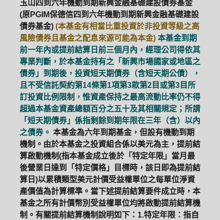
玉山四到六年機動到期新興金融基礎建設債券基金
(原PGIM保德信四到六年機動到期新興金融基礎建設
債券基金)
(本基金有相當比重投資於非投資等級之高
風險債券且基金之配息來源可能為本金)
本基金到期
前一年內或提前結算日前三個月內，經理公司得依其
專業判斷，於本基金持有之「新興市場國家或地區之
債券」到期後，投資短天期債券（含短天期公債），
且不受信託契約第14條第1項第3款第2目或第3目所
訂投資比例限制，惟資產保持之最高流動比率仍不得
超過本基金資產總額百分之五十及其相關規定；所謂
「短天期債券」係指剩餘到期年限在三年（含）以內
之債券。
本基金為六年到期基金，但設有機動到期
機制。由於本基金之投資組合係以美元為主，提前結
算啟動機制(指本基金成立後於「特定年限」當月最
後營業日達到「特定價格」目標時，該日即為提前結
算日)以累積類型美元計價受益權單位之每單位淨資
產價值為計算標準。當下述提前結算要件成立時，本
基金之所有計價幣別受益權單位均將啟動提前結算機
制。有關提前結算機制說明如下：1.特定年限：指自