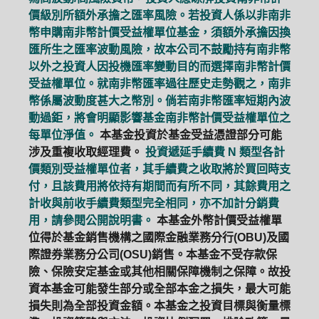
價級別所額外承擔之匯率風險。若投資人係以非南非
幣申購南非幣計價受益權單位基金，須額外承擔因換
匯所生之匯率波動風險，故本公司不鼓勵持有南非幣
以外之投資人因投機匯率變動目的而選擇南非幣計價
受益權單位。就南非幣匯率過往歷史走勢觀之，南非
幣係屬波動度甚大之幣別。倘若南非幣匯率短期內波
動過鉅，將會明顯影響基金南非幣計價受益權單位之
每單位淨值。
本基金投資於基金受益憑證部分可能
涉及重複收取經理費。
投資遞延手續費 N 類型各計
價類別受益權單位者，其手續費之收取將於買回時支
付，且該費用將依持有期間而有所不同，其餘費用之
計收與前收手續費類型完全相同，亦不加計分銷費
用，請參閱公開說明書。
本基金外幣計價受益權單
位得於基金銷售機構之國際金融業務分行(OBU)及國
際證券業務分公司(OSU)銷售。本基金不受存款保
險、保險安定基金或其他相關保障機制之保障。故投
資本基金可能發生部分或全部本金之損失，最大可能
損失則為全部投資金額。本基金之投資目標與衡量標