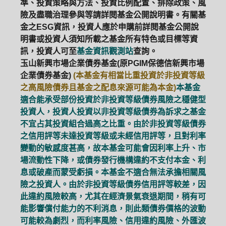
準、投資策略與方法、投資比例配置、排除政策、風
險及盡職治理參與等請詳閱基金公開說明書。有關基
金之ESG資訊，投資人應於申購前詳閱基金公開說
明書或投資人須知所載之基金所有特色或目標等資
訊，投資人可至
基金資訊觀測站
查詢。
玉山新興市場企業債券基金(原PGIM保德信新興市場
企業債券基金)
(本基金有相當比重投資於非投資等級
之高風險債券且基金之配息來源可能為本金)
本基金
適合能承受部份投資於非投資等級債券風險之穩健型
投資人，投資人投資以非投資等級債券為訴求之基金
不宜占其投資組合過高之比重。由於非投資等級債券
之信用評等未達投資等級或未經信用評等，且對利率
變動的敏感度甚高，故本基金可能會因利率上升、市
場流動性下降，或債券發行機構違約不支付本金、利
息或破產而蒙受虧損。本基金不適合無法承擔相關風
險之投資人。由於非投資等級債券信用評等較差，因
此違約風險較高，尤其在經濟景氣衰退期間，稍有可
能影響償付能力的不利消息，則此類債券價格的波動
可能較為劇烈，而利率風險、信用違約風險、外匯波