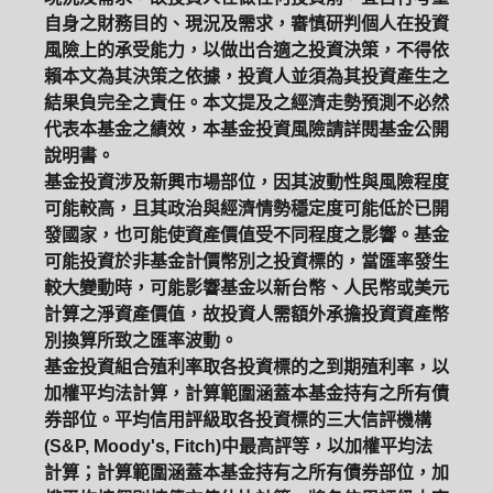
自身之財務目的、現況及需求，審慎研判個人在投資
風險上的承受能力，以做出合適之投資決策，不得依
賴本文為其決策之依據，投資人並須為其投資產生之
結果負完全之責任。本文提及之經濟走勢預測不必然
代表本基金之績效，本基金投資風險請詳閱基金公開
說明書。
基金投資涉及新興市場部位，因其波動性與風險程度
可能較高，且其政治與經濟情勢穩定度可能低於已開
發國家，也可能使資產價值受不同程度之影響。基金
可能投資於非基金計價幣別之投資標的，當匯率發生
較大變動時，可能影響基金以新台幣、人民幣或美元
計算之淨資產價值，故投資人需額外承擔投資資產幣
別換算所致之匯率波動。
基金投資組合殖利率取各投資標的之到期殖利率，以
加權平均法計算，計算範圍涵蓋本基金持有之所有債
券部位。平均信用評級取各投資標的三大信評機構
(S&P, Moody's, Fitch)中最高評等，以加權平均法
計算；計算範圍涵蓋本基金持有之所有債券部位，加