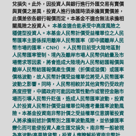
兌損失。此外，因投資人與銀行進行外匯交易有賣價
與買價之差異，投資人進行換匯時須承擔買賣價差，
此價差依各銀行報價而定。本基金不適合無法承擔相
關風險之投資人。
本基金適合能承受中高度風險之
穩健型投資人。本基金人民幣計價受益權單位之人民
幣匯率主要係採用離岸人民幣匯率（即中國離岸人民
幣市場的匯率，CNH）。人民幣目前受大陸地區對
人民幣匯率管制、境內及離岸市場人民幣供給量及市
場需求等因素，將會造成大陸境內人民幣結匯報價與
離岸人民幣結匯報價產生價差（折價或溢價）或匯率
價格波動，故人民幣計價受益權單位將受人民幣匯率
波動之影響。同時，人民幣相較於其他貨幣仍受政府
高度控管，中國政府可能因政策性動作或管控金融市
場而引導人民幣升貶值，造成人民幣匯率波動，投資
人於投資人民幣計價受益權單位時應考量匯率波動風
險。本基金投資南非幣計價之受益權單位意謂著投資
人將承擔前述計價幣別之匯率波動風險，並依據匯率
變化而可能使投資人產生匯兌損失。南非幣一般被視
為高波動/高風險貨幣，投資人應瞭解投資南非幣計