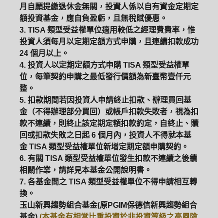
月自願提繳退休金無關，投資人係以自有資金定期定
額投資基金，應自負盈虧，且無稅賦優惠。
3. TISA 類型受益權單位適用較低之經理費費率，惟
投資人須每月以定期定額方式申購，且連續扣款成功
24 個月以上。
4. 投資人以定期定額方式申購 TISA 類型受益權單
位，每筆契約申購之最低發行價額為新臺幣壹仟元
整。
5. 扣款期間若因投資人申請終止扣款、辦理買回基
金（不得辦理部分買回）或帳戶扣款失敗者，視為扣
款不連續，則終止該定期定額扣款約定，自終止、贖
回或扣款失敗之日起 6 個月內，投資人不得就本基
金 TISA 類型受益權單位新增定期定額申購契約。
6. 有關 TISA 類型受益權單位發生扣款不連續之後續
相關作業，請詳見本基金公開說明書。
7. 各基金間之 TISA 類型受益權單位不得申請相互轉
換。
玉山新興趨勢組合基金(原PGIM保德信新興趨勢組合
基金)
(本基金有相當比重投資於非投資等級之高風險