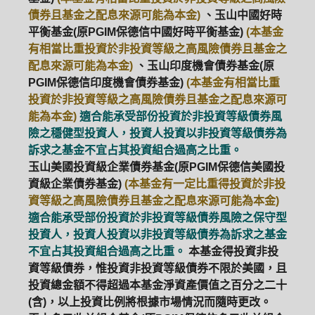
債券且基金之配息來源可能為本金)
、玉山中國好時
平衡基金(原PGIM保德信中國好時平衡基金)
(本基金
有相當比重投資於非投資等級之高風險債券且基金之
配息來源可能為本金)
、玉山印度機會債券基金(原
PGIM保德信印度機會債券基金)
(本基金有相當比重
投資於非投資等級之高風險債券且基金之配息來源可
能為本金)
適合能承受部份投資於非投資等級債券風
險之穩健型投資人，投資人投資以非投資等級債券為
訴求之基金不宜占其投資組合過高之比重。
玉山美國投資級企業債券基金(原PGIM保德信美國投
資級企業債券基金)
(本基金有一定比重得投資於非投
資等級之高風險債券且基金之配息來源可能為本金)
適合能承受部份投資於非投資等級債券風險之保守型
投資人，投資人投資以非投資等級債券為訴求之基金
不宜占其投資組合過高之比重。
本基金得投資非投
資等級債券，惟投資非投資等級債券不限於美國，且
投資總金額不得超過本基金淨資產價值之百分之二十
(含)，以上投資比例將根據市場情況而隨時更改。