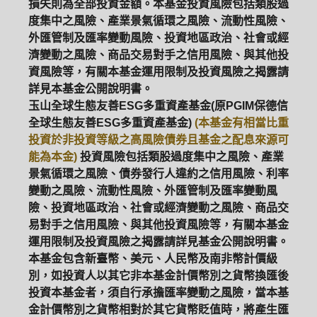
損失則為全部投資金額。本基金投資風險包括類股過
度集中之風險、產業景氣循環之風險、流動性風險、
外匯管制及匯率變動風險、投資地區政治、社會或經
濟變動之風險、商品交易對手之信用風險、與其他投
資風險等，有關本基金運用限制及投資風險之揭露請
詳見本基金公開說明書。
玉山全球生態友善ESG多重資產基金(原PGIM保德信
全球生態友善ESG多重資產基金)
(本基金有相當比重
投資於非投資等級之高風險債券且基金之配息來源可
能為本金)
投資風險包括類股過度集中之風險、產業
景氣循環之風險、債券發行人違約之信用風險、利率
變動之風險、流動性風險、外匯管制及匯率變動風
險、投資地區政治、社會或經濟變動之風險、商品交
易對手之信用風險、與其他投資風險等，有關本基金
運用限制及投資風險之揭露請詳見基金公開說明書。
本基金包含新臺幣、美元、人民幣及南非幣計價級
別，如投資人以其它非本基金計價幣別之貨幣換匯後
投資本基金者，須自行承擔匯率變動之風險，當本基
金計價幣別之貨幣相對於其它貨幣貶值時，將產生匯