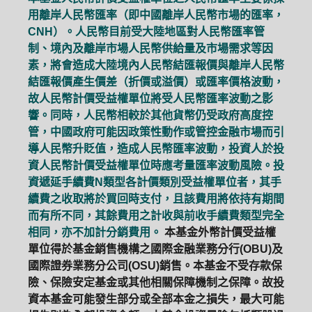
用離岸人民幣匯率（即中國離岸人民幣市場的匯率，
CNH）。人民幣目前受大陸地區對人民幣匯率管
制、境內及離岸市場人民幣供給量及市場需求等因
素，將會造成大陸境內人民幣結匯報價與離岸人民幣
結匯報價產生價差（折價或溢價）或匯率價格波動，
故人民幣計價受益權單位將受人民幣匯率波動之影
響。同時，人民幣相較於其他貨幣仍受政府高度控
管，中國政府可能因政策性動作或管控金融市場而引
導人民幣升貶值，造成人民幣匯率波動，投資人於投
資人民幣計價受益權單位時應考量匯率波動風險。投
資遞延手續費N類型各計價類別受益權單位者，其手
續費之收取將於買回時支付，且該費用將依持有期間
而有所不同，其餘費用之計收與前收手續費類型完全
相同，亦不加計分銷費用。
本基金外幣計價受益權
單位得於基金銷售機構之國際金融業務分行(OBU)及
國際證券業務分公司(OSU)銷售。本基金不受存款保
險、保險安定基金或其他相關保障機制之保障。故投
資本基金可能發生部分或全部本金之損失，最大可能