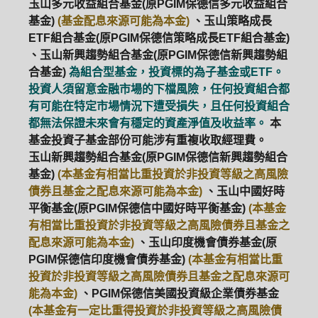
玉山多元收益組合基金(原PGIM保德信多元收益組合
基金)
(基金配息來源可能為本金)
、玉山策略成長
ETF組合基金(原PGIM保德信策略成長ETF組合基金)
、玉山新興趨勢組合基金(原PGIM保德信新興趨勢組
合基金)
為組合型基金，投資標的為子基金或ETF。
投資人須留意金融市場的下檔風險，任何投資組合都
有可能在特定市場情況下遭受損失，且任何投資組合
都無法保證未來會有穩定的資產淨值及收益率。
本
基金投資子基金部份可能涉有重複收取經理費。
玉山新興趨勢組合基金(原PGIM保德信新興趨勢組合
基金)
(本基金有相當比重投資於非投資等級之高風險
債券且基金之配息來源可能為本金)
、玉山中國好時
平衡基金(原PGIM保德信中國好時平衡基金)
(本基金
有相當比重投資於非投資等級之高風險債券且基金之
配息來源可能為本金)
、玉山印度機會債券基金(原
PGIM保德信印度機會債券基金)
(本基金有相當比重
投資於非投資等級之高風險債券且基金之配息來源可
能為本金)
、PGIM保德信美國投資級企業債券基金
(本基金有一定比重得投資於非投資等級之高風險債