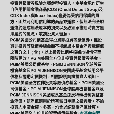
投資等級債券風險之穩健型投資人。本基金承作衍生
自信用相關金融商品(CDS (Credit Default Swap)及
CDX Index與Itraxx Index)僅得為受信用保護的買
方，固然可利用信用違約商品來避險，但無法完全規
避違約造成無法還本的損失以及必須承擔屆時賣方無
法履約的風險，敬請投資人留意。
PGIM美國公司債基金得投資非投資等級債券，惟投
資非投資等級債券總金額不得超過本基金淨資產價值
之百分之十 ( 含 )，以上投資比例將根據市場情況而
隨時更改。PGIM美國全方位非投資等級債券基金、
PGIM美國公司債基金、PGIM JENNISON全球股票
機會基金及PGIM JENNISON美國成長基金採用公平
價格及擺動定價機制，相關說明請詳投資人須知。
PGIM美國全方位非投資等級債券基金、PGIM美國公
司債基金、PGIM JENNISON全球股票機會基金以及
PGIM JENNISON美國成長基金採反稀釋機制調整基
金淨值，該淨值適用於所有當日申購之投資者，不論
投資人申贖金額、多寡，均會以調整後淨值計算。
PGIM美國全方位非投資等級債券基金
(本基金主要