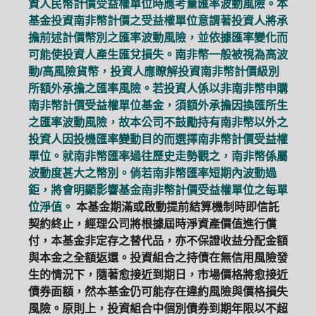
資人民幣計價受益權單位時應考量匯率波動風險。本
基金投資南非幣計價之受益權單位意謂著投資人將承
擔前述計價幣別之匯率波動風險，並依據匯率變化而
可能使投資人產生匯兌損失。南非幣一般被視為高波
動/高風險貨幣，投資人應瞭解投資南非幣計價級別
所額外承擔之匯率風險。若投資人係以非南非幣申購
南非幣計價受益權單位基金，須額外承擔因換匯所生
之匯率波動風險，故本公司不鼓勵持有南非幣以外之
投資人因投機匯率變動目的而選擇南非幣計價受益權
單位。就南非幣匯率過往歷史走勢觀之，南非幣係屬
波動度甚大之幣別。倘若南非幣匯率短期內波動過
鉅，將會明顯影響基金南非幣計價受益權單位之每單
位淨值。
本基金期滿或啟動提前結算機制時即信託
契約終止，經理公司將根據屆時淨資產價值進行償
付，本基金非定存之替代品，亦不保證收益分配金額
與本金之全額返還。投資組合之持債在無信用風險發
生的情況下，隨著愈接近到期日，市場價格將愈接近
債券面額，然本基金仍可能存在違約風險與價格損失
風險。原則上，投資組合中個別債券到期年限以不超