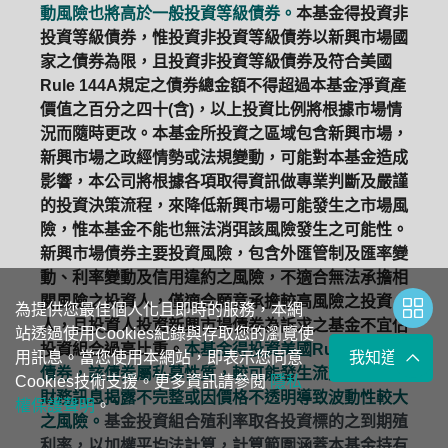
動風險也將高於一般投資等級債券。
本基金得投資非
投資等級債券，惟投資非投資等級債券以新興市場國
家之債券為限，且投資非投資等級債券及符合美國
Rule 144A規定之債券總金額不得超過本基金淨資產
價值之百分之四十(含)，以上投資比例將根據市場情
況而隨時更改。本基金所投資之區域包含新興市場，
新興市場之政經情勢或法規變動，可能對本基金造成
影響，本公司將根據各項取得資訊做專業判斷及嚴謹
的投資決策流程，來降低新興市場可能發生之市場風
險，惟本基金不能也無法消弭該風險發生之可能性。
新興市場債券主要投資風險，包含外匯管制及匯率變
動、利率變動及信用違約之風險，不適合無法承擔相
關風險之投資人，僅適合願意承擔較高風險之投資
為提供您最佳個人化且即時的服務，本網
人，且投資人投資新興市場債券為訴求之基金不宜佔
站透過使用Cookies紀錄與存取您的瀏覽使
投資組合過高比重。
本基金得投資美國Rule 144A
用訊息。當您使用本網站，即表示您同意
我知道了
債券，該債券屬私募性質，較可能發生流動性不足，
Cookies技術支援。更多資訊請參閱
隱私
財務訊息揭露不完整或因價格不透明導致波動性較大
權保護聲明
。
之風險。
基金投資組合殖利率取各投資標的之到期殖
利率，以加權平均法計算，計算範圍涵蓋本基金持有