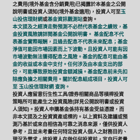
之費用(境外基金含分銷費用)已揭露於本基金之公開
說明書或投資人須知(境外基金適用)，投資人可至
玉
山投信理財網
或
基金資訊觀測站
查詢。
本文提及之經濟走勢預測不必然代表基金之績效，基
金投資風險請詳閱基金公開說明書。 基金配息不代
表基金實際報酬，且過去配息不代表未來配息；基金
淨值可能因市場因素而上下波動。且投資人可能有因
市場波動無法獲得配息之風險。基金的配息可能由基
金的收益或本金中支付。任何涉及由本金支出的部
份，可能導致原始投資金額減損。基金配息前未先扣
除應負擔之相關費用。關於配息組成項目，投資人可
至
玉山投信理財網
查詢。
投資人應留意衍生性工具/證券相關商品等槓桿投資
策略所可能產生之投資風險(詳見公開說明書或投資
人須知)。投資人申購基金係持有基金受益憑證，而
非本文提及之投資資產或標的。以上資料及建議或預
測乃基於或來自相信為可靠之消息來源，僅供投資人
參考，且並未考量任何特定投資人個人之財務目的、
現況及需求，故投資人在做任何投資前，宜自行考量