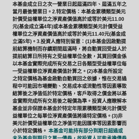
本基金成立日之次一營業日起屆滿四年、屆滿五年之
當月最後營業日。2.特定價格：本基金累積類型美元
計價受益權單位之淨資產價值高於或等於美元11.00
元(基金成立滿4年)或本基金累積類型美元計價受益
權單位之淨資產價值高於或等於美元11.40元(基金成
立滿5年)。3.投資人應特別留意：(1)本基金因啟動提
前結算機制而存續期間屆滿時，將自動買回受益人於
提前結算日所持有之受益權單位全數，其買回價金係
以本基金實際完成所有交易之日各類型受益權單位每
一受益權單位淨資產價值計算之。(2)本基金所設定
之特定價格為基金啟動自動買回之依據，惟在交易過
程中可能因市場變動、交易成本或流動性等因素導致
結算後之淨值低於特定價格，客戶取得之價金將以基
金實際完成所有交易後之報價為準。投資人應瞭解本
基金並非保證本基金於特定年限累積類型美元計價受
益權單位之每單位淨資產價值將達特定價格。(3)非
美元計價受益權單位之淨值可能因匯率等因素影響而
小於特定價格。
本基金可能持有部分到期日超過或
未及基金到期日之單一債券，故投資人可能承擔債券