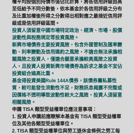
權平均按個別持債市值佔比計算，將各信用評級由高
至低給予不同分數後，依本基金於各信用評級之分布
及比重加權後所得之分數得出相對應之最接近信用評
級或是信用評級區間。
投資人須留意中國市場特定政治、經濟、市場、股價
波動性與稅務規定等投資風險。
新興市場債券主要投資風險，包含外匯管制及匯率變
動、利率變動及信用違約之風險，不適合無法承擔相
關風險之投資人，僅適合願意承擔較高風險之投資
人，且投資人投資新興市場債券為訴求之基金不宜佔
投資組合過高比重。
基金得投資美國Rule 144A債券，該債券屬私募性
質，較可能發生流動性不足，財務訊息揭露不完整或
因價格不透明導致波動性較大之風險，投資人須留意
相關風險。
申購 TISA 類型受益權單位應注意事項：
1. 投資人申購前應瞭解本基金有 TISA 類型受益權單
位及其他各類型受益權單位。
2. TISA 類型受益權單位與勞工退休金條例之勞工每