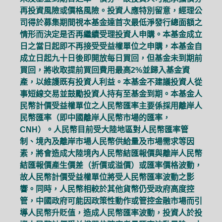
再投資風險或價格風險。投資人應特別留意，經理公
司得於募集期間視本基金達首次最低淨發行總面額之
情形而決定是否再繼續受理投資人申購。本基金成立
日之當日起即不再接受受益權單位之申購，本基金自
成立日起九十日後即開放每日買回，但基金未到期前
買回，將收取提前買回費用最高2%並歸入基金資
產，以維護既有投資人利益。本基金不建議投資人從
事短線交易並鼓勵投資人持有至基金到期。本基金人
民幣計價受益權單位之人民幣匯率主要係採用離岸人
民幣匯率（即中國離岸人民幣市場的匯率，
CNH）。人民幣目前受大陸地區對人民幣匯率管
制、境內及離岸市場人民幣供給量及市場需求等因
素，將會造成大陸境內人民幣結匯報價與離岸人民幣
結匯報價產生價差（折價或溢價）或匯率價格波動，
故人民幣計價受益權單位將受人民幣匯率波動之影
響。同時，人民幣相較於其他貨幣仍受政府高度控
管，中國政府可能因政策性動作或管控金融市場而引
導人民幣升貶值，造成人民幣匯率波動，投資人於投