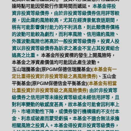
達時點可能因受款行作業時間而遞延。
本基金得投
資非投資等級債券，由於非投資等級債券信用評等較
差，因此違約風險較高，尤其在經濟景氣衰退期間，
稍有可能影響償付能力的不利消息，則此類債券價格
的波動可能較為劇烈，而利率風險、信用違約風險、
外匯波動風險也將高於一般投資等級債券。投資人投
資以非投資等級債券為訴求之基金不宜占其投資組合
過高之比重。
本基金所投資標的發生上開風險時，
本基金之淨資產價值均可能因此產生波動。
玉山瑞騰基金(原PGIM保德信瑞騰基金)
(本基金有一
定比重得投資於非投資等級之高風險債券)
、玉山金
平衡基金(原PGIM保德信金平衡基金)
(本基金有相當
比重投資於非投資等級之高風險債券)
由於非投資等
級債券之信用評等未達投資等級或未經信用評等，且
對利率變動的敏感度甚高，故本基金可能會因利率上
升、市場流動性下降，或債券發行機構違約不支付本
金、利息或破產而蒙受虧損。本基金不適合無法承擔
相關風險之投資人。本基金得投資非投資等級債券，