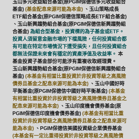
玉山多元收益組合基金(原PGIM保德信多元收益組合
基金)
(基金配息來源可能為本金)
、玉山策略成長
ETF組合基金(原PGIM保德信策略成長ETF組合基金)
、玉山新興趨勢組合基金(原PGIM保德信新興趨勢組
合基金)
為組合型基金，投資標的為子基金或ETF。
投資人須留意金融市場的下檔風險，任何投資組合都
有可能在特定市場情況下遭受損失，且任何投資組合
都無法保證未來會有穩定的資產淨值及收益率。
本
基金投資子基金部份可能涉有重複收取經理費。
玉山新興趨勢組合基金(原PGIM保德信新興趨勢組合
基金)
(本基金有相當比重投資於非投資等級之高風險
債券且基金之配息來源可能為本金)
、玉山中國好時
平衡基金(原PGIM保德信中國好時平衡基金)
(本基金
有相當比重投資於非投資等級之高風險債券且基金之
配息來源可能為本金)
、玉山印度機會債券基金(原
PGIM保德信印度機會債券基金)
(本基金有相當比重
投資於非投資等級之高風險債券且基金之配息來源可
能為本金)
、PGIM保德信美國投資級企業債券基金
(本基金有一定比重得投資於非投資等級之高風險債