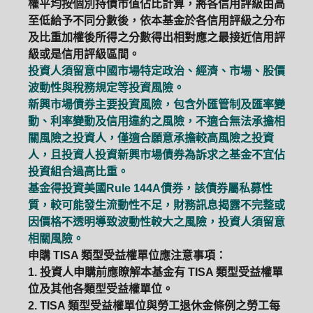
權平均按個別持債市值佔比計算，將各信用評級由高
至低給予不同分數後，依本基金於各信用評級之分布
及比重加權後所得之分數得出相對應之最接近信用評
級或是信用評級區間。
投資人須留意中國市場特定政治、經濟、市場、股價
波動性與稅務規定等投資風險。
新興市場債券主要投資風險，包含外匯管制及匯率變
動、利率變動及信用違約之風險，不適合無法承擔相
關風險之投資人，僅適合願意承擔較高風險之投資
人，且投資人投資新興市場債券為訴求之基金不宜佔
投資組合過高比重。
基金得投資美國Rule 144A債券，該債券屬私募性
質，較可能發生流動性不足，財務訊息揭露不完整或
因價格不透明導致波動性較大之風險，投資人須留意
相關風險。
申購 TISA 類型受益權單位應注意事項：
1. 投資人申購前應瞭解本基金有 TISA 類型受益權單
位及其他各類型受益權單位。
2. TISA 類型受益權單位與勞工退休金條例之勞工每