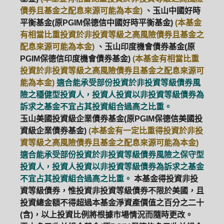
債券且基金之配息來源可能為本金)
、玉山中國好時
平衡基金(原PGIM保德信中國好時平衡基金)
(本基金
有相當比重投資於非投資等級之高風險債券且基金之
配息來源可能為本金)
、玉山印度機會債券基金(原
PGIM保德信印度機會債券基金)
(本基金有相當比重
投資於非投資等級之高風險債券且基金之配息來源可
能為本金)
適合能承受部份投資於非投資等級債券風
險之穩健型投資人，投資人投資以非投資等級債券為
訴求之基金不宜占其投資組合過高之比重。
玉山美國投資級企業債券基金(原PGIM保德信美國投
資級企業債券基金)
(本基金有一定比重得投資於非投
資等級之高風險債券且基金之配息來源可能為本金)
適合能承受部份投資於非投資等級債券風險之保守型
投資人，投資人投資以非投資等級債券為訴求之基金
不宜占其投資組合過高之比重。
本基金得投資非投
資等級債券，惟投資非投資等級債券不限於美國，且
投資總金額不得超過本基金淨資產價值之百分之二十
(含)，以上投資比例將根據市場情況而隨時更改。