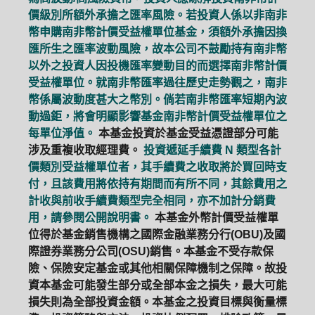
價級別所額外承擔之匯率風險。若投資人係以非南非
幣申購南非幣計價受益權單位基金，須額外承擔因換
匯所生之匯率波動風險，故本公司不鼓勵持有南非幣
以外之投資人因投機匯率變動目的而選擇南非幣計價
受益權單位。就南非幣匯率過往歷史走勢觀之，南非
幣係屬波動度甚大之幣別。倘若南非幣匯率短期內波
動過鉅，將會明顯影響基金南非幣計價受益權單位之
每單位淨值。
本基金投資於基金受益憑證部分可能
涉及重複收取經理費。
投資遞延手續費 N 類型各計
價類別受益權單位者，其手續費之收取將於買回時支
付，且該費用將依持有期間而有所不同，其餘費用之
計收與前收手續費類型完全相同，亦不加計分銷費
用，請參閱公開說明書。
本基金外幣計價受益權單
位得於基金銷售機構之國際金融業務分行(OBU)及國
際證券業務分公司(OSU)銷售。本基金不受存款保
險、保險安定基金或其他相關保障機制之保障。故投
資本基金可能發生部分或全部本金之損失，最大可能
損失則為全部投資金額。本基金之投資目標與衡量標