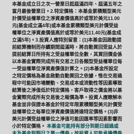
本基金成立日之次一營業日起屆滿四年、屆滿五年之
當月最後營業日。2.特定價格：本基金累積類型美元
計價受益權單位之淨資產價值高於或等於美元11.00
元(基金成立滿4年)或本基金累積類型美元計價受益
權單位之淨資產價值高於或等於美元11.40元(基金成
立滿5年)。3.投資人應特別留意：(1)本基金因啟動提
前結算機制而存續期間屆滿時，將自動買回受益人於
提前結算日所持有之受益權單位全數，其買回價金係
以本基金實際完成所有交易之日各類型受益權單位每
一受益權單位淨資產價值計算之。(2)本基金所設定
之特定價格為基金啟動自動買回之依據，惟在交易過
程中可能因市場變動、交易成本或流動性等因素導致
結算後之淨值低於特定價格，客戶取得之價金將以基
金實際完成所有交易後之報價為準。投資人應瞭解本
基金並非保證本基金於特定年限累積類型美元計價受
益權單位之每單位淨資產價值將達特定價格。(3)非
美元計價受益權單位之淨值可能因匯率等因素影響而
小於特定價格。
本基金可能持有部分到期日超過或
未及基金到期日之單一債券，故投資人可能承擔債券