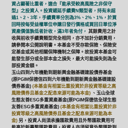
資占顯著比重者，適合『能承受較高風險之非保守
型』之投資人。投資遞延手續費N類型者，持有未超
ETF
中國好時平衡
壽星優惠
過1、2、3年，手續費率分別為3%、2%、1%，於買
回時按每受益權單位申購日發行價格或買回日單位淨
醫療生化
中國品牌
0%手續費
資產價值孰低者計收，滿3年者免付，
其餘費用之計
收與前收手續費類型完全相同，亦不加計分銷費用，
基金申購
策略成長
拉丁美洲
請參閱本公開說明書。本基金不受存款保險、保險安
定基金或其他相關保障機制之保障。故投資本基金可
大中華
能發生部分或全部本金之損失，最大可能損失則為全
部投資金額。
玉山四到六年機動到期新興金融基礎建設債券基金
(原PGIM保德信四到六年機動到期新興金融基礎建設
債券基金)
(本基金有相當比重投資於非投資等級之高
風險債券且基金之配息來源可能為本金)
、玉山全球
生態友善ESG多重資產基金(原PGIM保德信全球生態
友善ESG多重資產基金)
(本基金有相當比重投資於非
投資等級之高風險債券且基金之配息來源可能為本
金)
另，投資人尚須承擔匯款費用且外幣匯款費用可
能高於新臺幣匯款費用，投資人亦須留意外幣匯款到