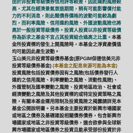
由於非投資等級債券信用評等較差，因此違約風險較
高，尤其在經濟景氣衰退期間，稍有可能影響償付能
力的不利消息，則此類債券價格的波動可能較為劇
烈，而利率風險、信用違約風險、外匯波動風險也將
高於一般投資等級債券。投資人投資以非投資等級債
券為訴求之基金不宜占其投資組合過高之比重。
本基
金所投資標的發生上開風險時，本基金之淨資產價值
均可能因此產生波動。
玉山美元非投資等級債券基金(原PGIM保德信美元非
投資等級債券基金)
(本基金之配息來源可能為本金)
投資風險包括投資債券固有之風險(包括債券發行人
違約之信用風險、利率變動之風險、流動性風險)、
外匯管制及匯率變動之風險、投資地區政治、社會或
經濟變動之風險及其他投資標的或特定投資策略之風
險，有關本基金運用限制及投資風險之揭露請詳見本
基金公開說明書。另本基金主要投資於新興市場國家
或地區之債券及基礎建設相關債券債券，包含新興市
場國家或地區之非投資等級債券，適合欲參與全球新
興市場國家或地區債券之投資且能承受部份投資於非