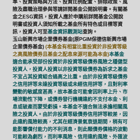
準、投資策略與方法、投資比例配置、排除政策、風
險及盡職治理參與等請詳閱基金公開說明書。有關基
金之ESG資訊，投資人應於申購前詳閱基金公開說
明書或投資人須知所載之基金所有特色或目標等資
訊，投資人可至
基金資訊觀測站
查詢。
玉山新興市場企業債券基金(原PGIM保德信新興市場
企業債券基金)
(本基金有相當比重投資於非投資等級
之高風險債券且基金之配息來源可能為本金)
本基金
適合能承受部份投資於非投資等級債券風險之穩健型
投資人，投資人投資以非投資等級債券為訴求之基金
不宜占其投資組合過高之比重。由於非投資等級債券
之信用評等未達投資等級或未經信用評等，且對利率
變動的敏感度甚高，故本基金可能會因利率上升、市
場流動性下降，或債券發行機構違約不支付本金、利
息或破產而蒙受虧損。本基金不適合無法承擔相關風
險之投資人。由於非投資等級債券信用評等較差，因
此違約風險較高，尤其在經濟景氣衰退期間，稍有可
能影響償付能力的不利消息，則此類債券價格的波動
可能較為劇烈，而利率風險、信用違約風險、外匯波