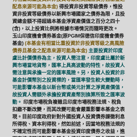
配息來源可能為本金)
得投資非投資等級債券，惟投
資非投資等級債券以新興市場國家之債券為限，且投
資總金額不得超過本基金淨資產價值之百分之四十
(含)，以上投資比例將根據市場情況而隨時更改。
玉山印度機會債券基金(原PGIM保德信印度機會債券
基金)
(本基金有相當比重投資於非投資等級之高風險
債券且基金之配息來源可能為本金)
主要投資於印度
盧比計價債券為主，投資人需注意，印度盧比屬於新
興市場當地貨幣，匯率上具高波動的特性，故投資人
需注意與承擔一定的匯率風險。另，投資人投資於非
基金計價幣別之投資標的，當匯率發生較大變動時，
可能影響本基金以新台幣或美元計算之淨資產價值，
故投資人需額外承擔投資資產幣別換算所致之匯率波
動。
印度市場稅負複雜且印度市場稅務法規、稅負
扣繳不斷改變，而其改變可能會嚴重影響本基金之表
現。目前印度政府針對外國投資人投資債券課徵利息
所得稅、資本利得稅，然如前述，因當地稅務法規的
不確定性而可能影響本基金投資印度債券之收益，進