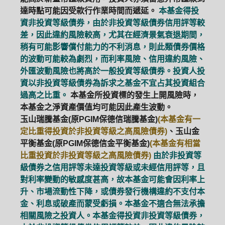
達時點可能因受款行作業時間而遞延。
本基金得投
資非投資等級債券，由於非投資等級債券信用評等較
差，因此違約風險較高，尤其在經濟景氣衰退期間，
稍有可能影響償付能力的不利消息，則此類債券價格
的波動可能較為劇烈，而利率風險、信用違約風險、
外匯波動風險也將高於一般投資等級債券。投資人投
資以非投資等級債券為訴求之基金不宜占其投資組合
過高之比重。
本基金所投資標的發生上開風險時，
本基金之淨資產價值均可能因此產生波動。
玉山瑞騰基金(原PGIM保德信瑞騰基金)
(本基金有一
定比重得投資於非投資等級之高風險債券)
、玉山金
平衡基金(原PGIM保德信金平衡基金)
(本基金有相當
比重投資於非投資等級之高風險債券)
由於非投資等
級債券之信用評等未達投資等級或未經信用評等，且
對利率變動的敏感度甚高，故本基金可能會因利率上
升、市場流動性下降，或債券發行機構違約不支付本
金、利息或破產而蒙受虧損。本基金不適合無法承擔
相關風險之投資人。本基金得投資非投資等級債券，