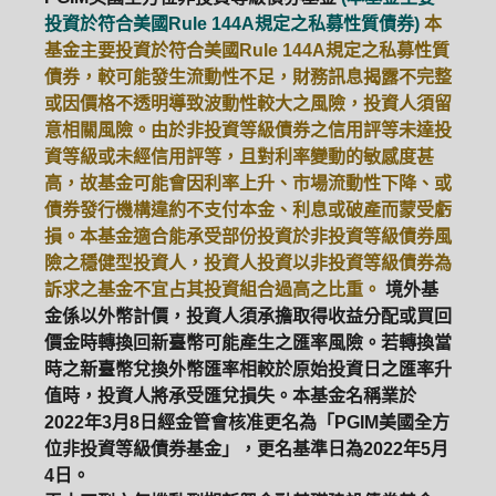
投資於符合美國Rule 144A規定之私募性質債券)
本
基金主要投資於符合美國Rule 144A規定之私募性質
債券，較可能發生流動性不足，財務訊息揭露不完整
或因價格不透明導致波動性較大之風險，投資人須留
意相關風險。由於非投資等級債券之信用評等未達投
資等級或未經信用評等，且對利率變動的敏感度甚
高，故基金可能會因利率上升、市場流動性下降、或
債券發行機構違約不支付本金、利息或破產而蒙受虧
損。本基金適合能承受部份投資於非投資等級債券風
險之穩健型投資人，投資人投資以非投資等級債券為
訴求之基金不宜占其投資組合過高之比重。
境外基
金係以外幣計價，投資人須承擔取得收益分配或買回
價金時轉換回新臺幣可能產生之匯率風險。若轉換當
時之新臺幣兌換外幣匯率相較於原始投資日之匯率升
值時，投資人將承受匯兌損失。本基金名稱業於
2022年3月8日經金管會核准更名為「PGIM美國全方
位非投資等級債券基金」，更名基準日為2022年5月
4日。