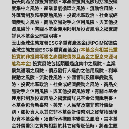
損失則為全部投資金額。本基金投資風險包括類股過
度集中之風險、產業景氣循環之風險、流動性風險、
外匯管制及匯率變動風險、投資地區政治、社會或經
濟變動之風險、商品交易對手之信用風險、與其他投
資風險等，有關本基金運用限制及投資風險之揭露請
詳見本基金公開說明書。
玉山全球生態友善ESG多重資產基金(原PGIM保德信
全球生態友善ESG多重資產基金)
(本基金有相當比重
投資於非投資等級之高風險債券且基金之配息來源可
能為本金)
投資風險包括類股過度集中之風險、產業
景氣循環之風險、債券發行人違約之信用風險、利率
變動之風險、流動性風險、外匯管制及匯率變動風
險、投資地區政治、社會或經濟變動之風險、商品交
易對手之信用風險、與其他投資風險等，有關本基金
運用限制及投資風險之揭露請詳見基金公開說明書。
本基金包含新臺幣、美元、人民幣及南非幣計價級
別，如投資人以其它非本基金計價幣別之貨幣換匯後
投資本基金者，須自行承擔匯率變動之風險，當本基
金計價幣別之貨幣相對於其它貨幣貶值時，將產生匯