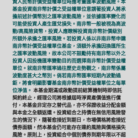
資人民幣計價受益權單位時應考量匯率波動風險。本
基金投資南非幣計價之受益權單位意謂著投資人將承
擔前述計價幣別之匯率波動風險，並依據匯率變化而
可能使投資人產生匯兌損失。南非幣一般被視為高波
動/高風險貨幣，投資人應瞭解投資南非幣計價級別
所額外承擔之匯率風險。若投資人係以非南非幣申購
南非幣計價受益權單位基金，須額外承擔因換匯所生
之匯率波動風險，故本公司不鼓勵持有南非幣以外之
投資人因投機匯率變動目的而選擇南非幣計價受益權
單位。就南非幣匯率過往歷史走勢觀之，南非幣係屬
波動度甚大之幣別。倘若南非幣匯率短期內波動過
鉅，將會明顯影響基金南非幣計價受益權單位之每單
位淨值。
本基金期滿或啟動提前結算機制時即信託
契約終止，經理公司將根據屆時淨資產價值進行償
付，本基金非定存之替代品，亦不保證收益分配金額
與本金之全額返還。投資組合之持債在無信用風險發
生的情況下，隨著愈接近到期日，市場價格將愈接近
債券面額，然本基金仍可能存在違約風險與價格損失
風險。原則上，投資組合中個別債券到期年限以不超