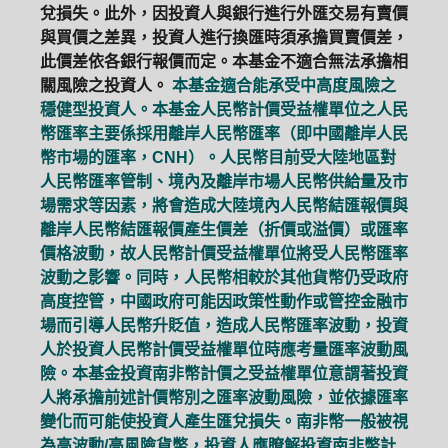
兌損失。此外，因投資人與銀行進行外匯交易有賣價
與買價之差異，投資人進行換匯時須承擔買賣價差，
此價差依各銀行報價而定。本基金不適合無法承擔相
關風險之投資人。
本基金適合能承受中高度風險之
穩健型投資人。本基金人民幣計價受益權單位之人民
幣匯率主要係採用離岸人民幣匯率（即中國離岸人民
幣市場的匯率，CNH）。人民幣目前受大陸地區對
人民幣匯率管制、境內及離岸市場人民幣供給量及市
場需求等因素，將會造成大陸境內人民幣結匯報價與
離岸人民幣結匯報價產生價差（折價或溢價）或匯率
價格波動，故人民幣計價受益權單位將受人民幣匯率
波動之影響。同時，人民幣相較於其他貨幣仍受政府
高度控管，中國政府可能因政策性動作或管控金融市
場而引導人民幣升貶值，造成人民幣匯率波動，投資
人於投資人民幣計價受益權單位時應考量匯率波動風
險。本基金投資南非幣計價之受益權單位意謂著投資
人將承擔前述計價幣別之匯率波動風險，並依據匯率
變化而可能使投資人產生匯兌損失。南非幣一般被視
為高波動/高風險貨幣，投資人應瞭解投資南非幣計