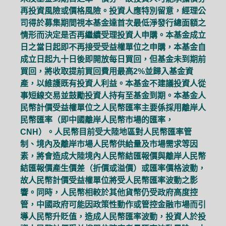
再投資風險或價格風險。投資人應特別留意，經理公
司得於募集期間視本基金達首次最低淨發行總面額之
情形而決定是否再繼續受理投資人申購。本基金成立
日之當日起即不再接受受益權單位之申購，本基金自
成立日起九十日後即開放每日買回，但基金未到期前
買回，將收取提前買回費用最高2%並歸入基金資
產，以維護既有投資人利益。本基金不建議投資人從
事短線交易並鼓勵投資人持有至基金到期。本基金人
民幣計價受益權單位之人民幣匯率主要係採用離岸人
民幣匯率（即中國離岸人民幣市場的匯率，
CNH）。人民幣目前受大陸地區對人民幣匯率管
制、境內及離岸市場人民幣供給量及市場需求等因
素，將會造成大陸境內人民幣結匯報價與離岸人民幣
結匯報價產生價差（折價或溢價）或匯率價格波動，
故人民幣計價受益權單位將受人民幣匯率波動之影
響。同時，人民幣相較於其他貨幣仍受政府高度控
管，中國政府可能因政策性動作或管控金融市場而引
導人民幣升貶值，造成人民幣匯率波動，投資人於投