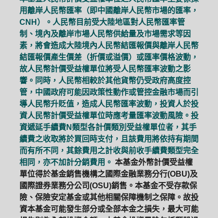
用離岸人民幣匯率（即中國離岸人民幣市場的匯率，
CNH）。人民幣目前受大陸地區對人民幣匯率管
制、境內及離岸市場人民幣供給量及市場需求等因
素，將會造成大陸境內人民幣結匯報價與離岸人民幣
結匯報價產生價差（折價或溢價）或匯率價格波動，
故人民幣計價受益權單位將受人民幣匯率波動之影
響。同時，人民幣相較於其他貨幣仍受政府高度控
管，中國政府可能因政策性動作或管控金融市場而引
導人民幣升貶值，造成人民幣匯率波動，投資人於投
資人民幣計價受益權單位時應考量匯率波動風險。投
資遞延手續費N類型各計價類別受益權單位者，其手
續費之收取將於買回時支付，且該費用將依持有期間
而有所不同，其餘費用之計收與前收手續費類型完全
相同，亦不加計分銷費用。
本基金外幣計價受益權
單位得於基金銷售機構之國際金融業務分行(OBU)及
國際證券業務分公司(OSU)銷售。本基金不受存款保
險、保險安定基金或其他相關保障機制之保障。故投
資本基金可能發生部分或全部本金之損失，最大可能