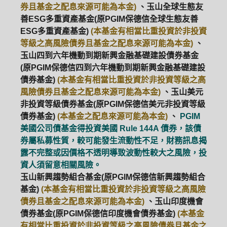
券且基金之配息來源可能為本金)
、玉山全球生態友
善ESG多重資產基金(原PGIM保德信全球生態友善
ESG多重資產基金)
(本基金有相當比重投資於非投資
等級之高風險債券且基金之配息來源可能為本金)
、
玉山四到六年機動到期新興金融基礎建設債券基金
(原PGIM保德信四到六年機動到期新興金融基礎建設
債券基金)
(本基金有相當比重投資於非投資等級之高
風險債券且基金之配息來源可能為本金)
、玉山美元
非投資等級債券基金(原PGIM保德信美元非投資等級
債券基金)
(本基金之配息來源可能為本金)
、
PGIM
美國公司債基金得投資美國 Rule 144A 債券，該債
券屬私募性質，較可能發生流動性不足，財務訊息揭
露不完整或因價格不透明導致波動性較大之風險，投
資人須留意相關風險。
玉山新興趨勢組合基金(原PGIM保德信新興趨勢組合
基金)
(本基金有相當比重投資於非投資等級之高風險
債券且基金之配息來源可能為本金)
、玉山印度機會
債券基金(原PGIM保德信印度機會債券基金)
(本基金
有相當比重投資於非投資等級之高風險債券且基金之