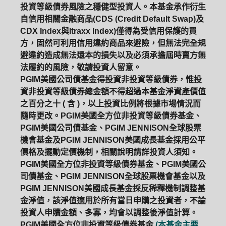
投資等級債券風險之穩健型投資人。本基金承作衍生
自信用相關金融商品(CDS (Credit Default Swap)及
CDX Index與Itraxx Index)僅得為受信用保護的買
方，固然可利用信用違約商品來避險，但無法完全規
避違約造成無法還本的損失以及必須承擔屆時賣方無
法履約的風險，敬請投資人留意。
PGIM美國公司債基金得投資非投資等級債券，惟投
資非投資等級債券總金額不得超過本基金淨資產價值
之百分之十 ( 含 )，以上投資比例將根據市場情況而
隨時更改。PGIM美國全方位非投資等級債券基金、
PGIM美國公司債基金、PGIM JENNISON全球股票
機會基金及PGIM JENNISON美國成長基金採用公平
價格及擺動定價機制，相關說明請詳投資人須知。
PGIM美國全方位非投資等級債券基金、PGIM美國公
司債基金、PGIM JENNISON全球股票機會基金以及
PGIM JENNISON美國成長基金採反稀釋機制調整基
金淨值，該淨值適用於所有當日申購之投資者，不論
投資人申贖金額、多寡，均會以調整後淨值計算。
PGIM美國全方位非投資等級債券基金
(本基金主要