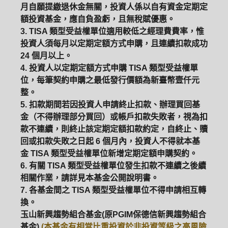
月自願提繳退休金無關，投資人係以自有資金定期定
額投資基金，應自負盈虧，且無稅賦優惠。
3. TISA 類型受益權單位適用較低之經理費費率，惟
投資人須每月以定期定額方式申購，且連續扣款成功
24 個月以上。
4. 投資人以定期定額方式申購 TISA 類型受益權單
位，每筆契約申購之最低發行價額為新臺幣壹仟元
整。
5. 扣款期間若因投資人申請終止扣款、辦理買回基
金（不得辦理部分買回）或帳戶扣款失敗者，視為扣
款不連續，則終止該定期定額扣款約定，自終止、贖
回或扣款失敗之日起 6 個月內，投資人不得就本基
金 TISA 類型受益權單位新增定期定額申購契約。
6. 有關 TISA 類型受益權單位發生扣款不連續之後續
相關作業，請詳見本基金公開說明書。
7. 各基金間之 TISA 類型受益權單位不得申請相互轉
換。
玉山新興趨勢組合基金(原PGIM保德信新興趨勢組合
基金)
(本基金有相當比重投資於非投資等級之高風險