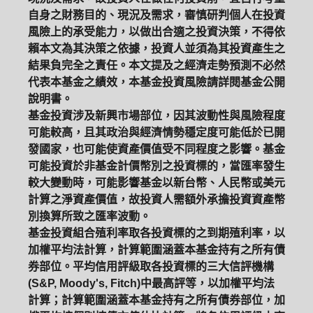
自身之財務目的、現況及需求，審慎研判個人在投資
風險上的承受能力，以做出合適之投資決策，不得依
賴本文為其決策之依據，投資人並須為其投資產生之
結果負完全之責任。本文提及之經濟走勢預測不必然
代表本基金之績效，本基金投資風險請詳閱基金公開
說明書。
基金投資涉及新興市場部位，因其波動性與風險程度
可能較高，且其政治與經濟情勢穩定度可能低於已開
發國家，也可能使資產價值受不同程度之影響。基金
可能投資於非基金計價幣別之投資標的，當匯率發生
較大變動時，可能影響基金以新台幣、人民幣或美元
計算之淨資產價值，故投資人需額外承擔投資資產幣
別換算所致之匯率波動。
基金投資組合殖利率取各投資標的之到期殖利率，以
加權平均法計算，計算範圍涵蓋本基金持有之所有債
券部位。平均信用評級取各投資標的三大信評機構
(S&P, Moody's, Fitch)中最高評等，以加權平均法
計算；計算範圍涵蓋本基金持有之所有債券部位，加