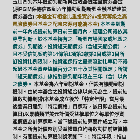
玉山四到六年機動到期新興金融基礎建設債券基金
(原PGIM保德信四到六年機動到期新興金融基礎建設
債券基金)
(本基金有相當比重投資於非投資等級之高
風險債券且基金之配息來源可能為本金)
本基金到期
前一年內或提前結算日前三個月內，經理公司得依其
專業判斷，於本基金持有之「新興市場國家或地區之
債券」到期後，投資短天期債券（含短天期公債），
且不受信託契約第14條第1項第3款第2目或第3目所
訂投資比例限制，惟資產保持之最高流動比率仍不得
超過本基金資產總額百分之五十及其相關規定；所謂
「短天期債券」係指剩餘到期年限在三年（含）以內
之債券。
本基金為六年到期基金，但設有機動到期
機制。由於本基金之投資組合係以美元為主，提前結
算啟動機制(指本基金成立後於「特定年限」當月最
後營業日達到「特定價格」目標時，該日即為提前結
算日)以累積類型美元計價受益權單位之每單位淨資
產價值為計算標準。當下述提前結算要件成立時，本
基金之所有計價幣別受益權單位均將啟動提前結算機
制。有關提前結算機制說明如下：1.特定年限：指自