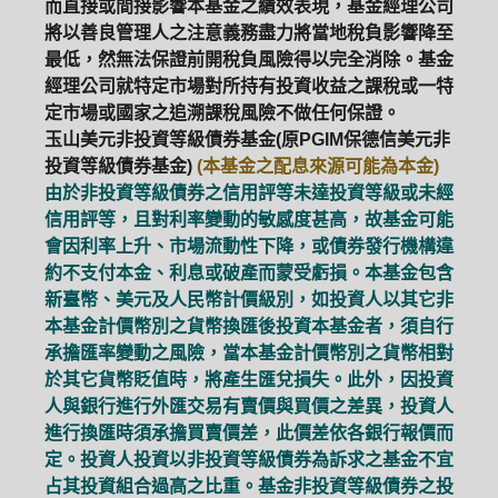
而直接或間接影響本基金之績效表現，基金經理公司
將以善良管理人之注意義務盡力將當地稅負影響降至
最低，然無法保證前開稅負風險得以完全消除。基金
經理公司就特定市場對所持有投資收益之課稅或一特
定市場或國家之追溯課稅風險不做任何保證。
玉山美元非投資等級債券基金(原PGIM保德信美元非
投資等級債券基金)
(本基金之配息來源可能為本金)
由於非投資等級債券之信用評等未達投資等級或未經
信用評等，且對利率變動的敏感度甚高，故基金可能
會因利率上升、市場流動性下降，或債券發行機構違
約不支付本金、利息或破產而蒙受虧損。本基金包含
新臺幣、美元及人民幣計價級別，如投資人以其它非
本基金計價幣別之貨幣換匯後投資本基金者，須自行
承擔匯率變動之風險，當本基金計價幣別之貨幣相對
於其它貨幣貶值時，將產生匯兌損失。此外，因投資
人與銀行進行外匯交易有賣價與買價之差異，投資人
進行換匯時須承擔買賣價差，此價差依各銀行報價而
PGIM系列基金
168循環投資
定。投資人投資以非投資等級債券為訴求之基金不宜
占其投資組合過高之比重。基金非投資等級債券之投
定期(不)定額
高成長基金
月配息