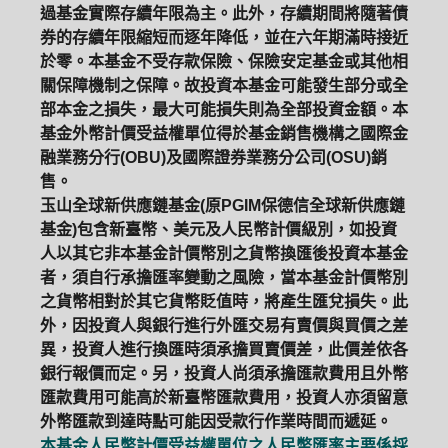
過基金實際存續年限為主。此外，存續期間將隨著債
券的存續年限縮短而逐年降低，並在六年期滿時接近
於零。本基金不受存款保險、保險安定基金或其他相
關保障機制之保障。故投資本基金可能發生部分或全
部本金之損失，最大可能損失則為全部投資金額。本
基金外幣計價受益權單位得於基金銷售機構之國際金
融業務分行(OBU)及國際證券業務分公司(OSU)銷
售。
玉山全球新供應鏈基金(原PGIM保德信全球新供應鏈
基金)包含新臺幣、美元及人民幣計價級別，如投資
人以其它非本基金計價幣別之貨幣換匯後投資本基金
者，須自行承擔匯率變動之風險，當本基金計價幣別
之貨幣相對於其它貨幣貶值時，將產生匯兌損失。此
外，因投資人與銀行進行外匯交易有賣價與買價之差
異，投資人進行換匯時須承擔買賣價差，此價差依各
銀行報價而定。另，投資人尚須承擔匯款費用且外幣
匯款費用可能高於新臺幣匯款費用，投資人亦須留意
外幣匯款到達時點可能因受款行作業時間而遞延。
本基金人民幣計價受益權單位之人民幣匯率主要係採