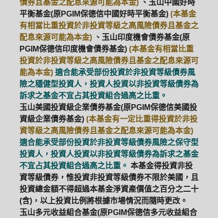
債券且基金之配息來源可能為本金)
、玉山中國好時
平衡基金(原PGIM保德信中國好時平衡基金)
(本基金
有相當比重投資於非投資等級之高風險債券且基金之
配息來源可能為本金)
、玉山印度機會債券基金(原
PGIM保德信印度機會債券基金)
(本基金有相當比重
投資於非投資等級之高風險債券且基金之配息來源可
能為本金)
適合能承受部份投資於非投資等級債券風
險之穩健型投資人，投資人投資以非投資等級債券為
訴求之基金不宜占其投資組合過高之比重。
玉山美國投資級企業債券基金(原PGIM保德信美國投
資級企業債券基金)
(本基金有一定比重得投資於非投
資等級之高風險債券且基金之配息來源可能為本金)
適合能承受部份投資於非投資等級債券風險之保守型
投資人，投資人投資以非投資等級債券為訴求之基金
不宜占其投資組合過高之比重。
本基金得投資非投
資等級債券，惟投資非投資等級債券不限於美國，且
投資總金額不得超過本基金淨資產價值之百分之二十
(含)，以上投資比例將根據市場情況而隨時更改。
玉山多元收益組合基金(原PGIM保德信多元收益組合