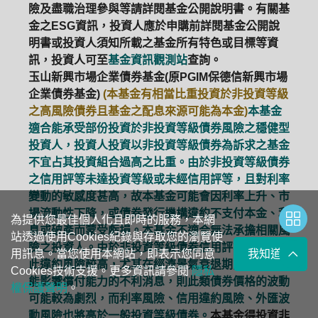
險及盡職治理參與等請詳閱基金公開說明書。有關基
金之ESG資訊，投資人應於申購前詳閱基金公開說
明書或投資人須知所載之基金所有特色或目標等資
訊，投資人可至
基金資訊觀測站
查詢。
玉山新興市場企業債券基金(原PGIM保德信新興市場
企業債券基金)
(本基金有相當比重投資於非投資等級
之高風險債券且基金之配息來源可能為本金)
本基金
適合能承受部份投資於非投資等級債券風險之穩健型
投資人，投資人投資以非投資等級債券為訴求之基金
不宜占其投資組合過高之比重。由於非投資等級債券
之信用評等未達投資等級或未經信用評等，且對利率
變動的敏感度甚高，故本基金可能會因利率上升、市
場流動性下降，或債券發行機構違約不支付本金、利
為提供您最佳個人化且即時的服務，本網
息或破產而蒙受虧損。本基金不適合無法承擔相關風
站透過使用Cookies紀錄與存取您的瀏覽使
險之投資人。由於非投資等級債券信用評等較差，因
用訊息。當您使用本網站，即表示您同意
我知道了
此違約風險較高，尤其在經濟景氣衰退期間，稍有可
Cookies技術支援。更多資訊請參閱
隱私
能影響償付能力的不利消息，則此類債券價格的波動
權保護聲明
。
可能較為劇烈，而利率風險、信用違約風險、外匯波
動風險也將高於一般投資等級債券。
本基金得投資非