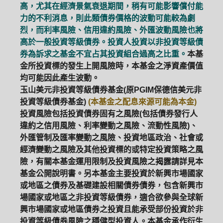
高，尤其在經濟景氣衰退期間，稍有可能影響償付能
力的不利消息，則此類債券價格的波動可能較為劇
烈，而利率風險、信用違約風險、外匯波動風險也將
高於一般投資等級債券。投資人投資以非投資等級債
券為訴求之基金不宜占其投資組合過高之比重。
本基
金所投資標的發生上開風險時，本基金之淨資產價值
均可能因此產生波動。
玉山美元非投資等級債券基金(原PGIM保德信美元非
投資等級債券基金)
(本基金之配息來源可能為本金)
投資風險包括投資債券固有之風險(包括債券發行人
違約之信用風險、利率變動之風險、流動性風險)、
外匯管制及匯率變動之風險、投資地區政治、社會或
經濟變動之風險及其他投資標的或特定投資策略之風
險，有關本基金運用限制及投資風險之揭露請詳見本
基金公開說明書。另本基金主要投資於新興市場國家
或地區之債券及基礎建設相關債券債券，包含新興市
場國家或地區之非投資等級債券，適合欲參與全球新
興市場國家或地區債券之投資且能承受部份投資於非
投資等級債券風險之穩健型投資人。本基金承作衍生