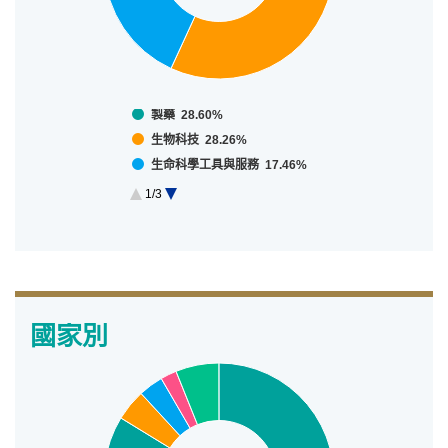
製藥 28.60%
生物科技 28.26%
生命科學工具與服務 17.46%
醫療保健供應商與服務 10.55%
1/3
醫療保健設備與用品 9.05%
End of interactive chart.
現金 6.08%
國家別
國家別
Pie chart with 5 slices.
View as data table, 國家別