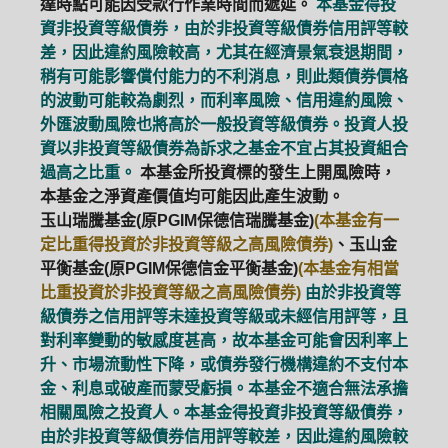
達時點可能因受款行作業時間而遞延。
本基金得投
資非投資等級債券，由於非投資等級債券信用評等較
差，因此違約風險較高，尤其在經濟景氣衰退期間，
稍有可能影響償付能力的不利消息，則此類債券價格
的波動可能較為劇烈，而利率風險、信用違約風險、
外匯波動風險也將高於一般投資等級債券。投資人投
資以非投資等級債券為訴求之基金不宜占其投資組合
過高之比重。
本基金所投資標的發生上開風險時，
本基金之淨資產價值均可能因此產生波動。
玉山瑞騰基金(原PGIM保德信瑞騰基金)
(本基金有一
定比重得投資於非投資等級之高風險債券)
、玉山金
平衡基金(原PGIM保德信金平衡基金)
(本基金有相當
比重投資於非投資等級之高風險債券)
由於非投資等
級債券之信用評等未達投資等級或未經信用評等，且
對利率變動的敏感度甚高，故本基金可能會因利率上
升、市場流動性下降，或債券發行機構違約不支付本
金、利息或破產而蒙受虧損。本基金不適合無法承擔
相關風險之投資人。本基金得投資非投資等級債券，
由於非投資等級債券信用評等較差，因此違約風險較