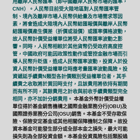
用離岸人民幣匯率（即中國離岸人民幣市場的匯率，
CNH）。人民幣目前受大陸地區對人民幣匯率管
制、境內及離岸市場人民幣供給量及市場需求等因
素，將會造成大陸境內人民幣結匯報價與離岸人民幣
結匯報價產生價差（折價或溢價）或匯率價格波動，
故人民幣計價受益權單位將受人民幣匯率波動之影
響。同時，人民幣相較於其他貨幣仍受政府高度控
管，中國政府可能因政策性動作或管控金融市場而引
導人民幣升貶值，造成人民幣匯率波動，投資人於投
資人民幣計價受益權單位時應考量匯率波動風險。投
資遞延手續費N類型各計價類別受益權單位者，其手
續費之收取將於買回時支付，且該費用將依持有期間
而有所不同，其餘費用之計收與前收手續費類型完全
相同，亦不加計分銷費用。
本基金外幣計價受益權
單位得於基金銷售機構之國際金融業務分行(OBU)及
國際證券業務分公司(OSU)銷售。本基金不受存款保
險、保險安定基金或其他相關保障機制之保障。故投
資本基金可能發生部分或全部本金之損失，最大可能
損失則為全部投資金額。本基金投資風險包括類股過