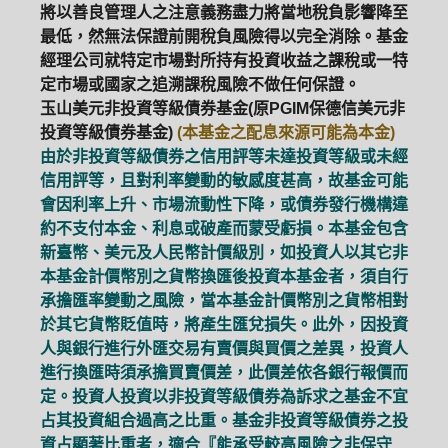
將以善良管理人之注意義務盡力將當地稅負影響降至
最低，然無法保證前開稅負風險得以完全消除。基金
ETF
中國好時平衡
壽星優惠
經理公司就特定市場對所持有投資收益之課稅或一特
定市場或國家之追溯課稅風險不做任何保證。
醫療生化
中國品牌
0%手續費
玉山美元非投資等級債券基金(原PGIM保德信美元非
投資等級債券基金)
(本基金之配息來源可能為本金)
基金申購
策略成長
拉丁美洲
由於非投資等級債券之信用評等未達投資等級或未經
信用評等，且對利率變動的敏感度甚高，故基金可能
大中華
會因利率上升、市場流動性下降，或債券發行機構違
約不支付本金、利息或破產而蒙受虧損。本基金包含
新臺幣、美元及人民幣計價級別，如投資人以其它非
本基金計價幣別之貨幣換匯後投資本基金者，須自行
承擔匯率變動之風險，當本基金計價幣別之貨幣相對
於其它貨幣貶值時，將產生匯兌損失。此外，因投資
人與銀行進行外匯交易有賣價與買價之差異，投資人
進行換匯時須承擔買賣價差，此價差依各銀行報價而
定。投資人投資以非投資等級債券為訴求之基金不宜
占其投資組合過高之比重。基金非投資等級債券之投
資占顯著比重者，適合『能承受較高風險之非保守