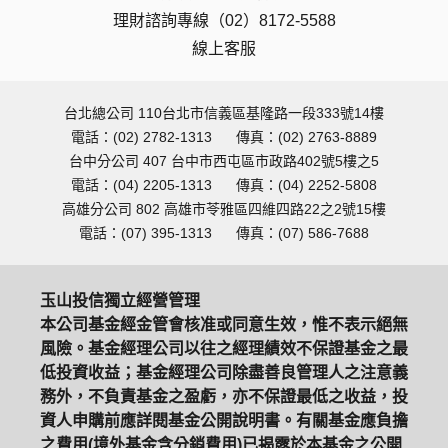
理財諮詢專線（02）8172-5588
線上客服
台北總公司 110台北市信義區基隆路一段333號14樓
電話：(02) 2782-1313
傳真：(02) 2763-8889
台中分公司 407 台中市西屯區市政路402號5樓之5
電話：(04) 2205-1313
傳真：(04) 2252-5808
高雄分公司 802 高雄市苓雅區四維四路22之2號15樓
電話：(07) 395-1313
傳真：(07) 586-7688
玉山投信獨立經營管理
本公司基金經金管會核准或同意生效，惟不表示絕無
風險。基金經理公司以往之經理績效不保證基金之最
低投資收益；基金經理公司除盡善良管理人之注意義
務外，不負責基金之盈虧，亦不保證最低之收益，投
資人申購前應詳閱基金公開說明書。有關基金應負擔
之費用(境外基金含分銷費用)已揭露於本基金之公開