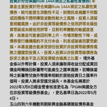
投資於符合美國Rule 144A規定之私募性質債券)
本
基金主要投資於符合美國Rule 144A規定之私募性質
債券，較可能發生流動性不足，財務訊息揭露不完整
或因價格不透明導致波動性較大之風險，投資人須留
意相關風險。由於非投資等級債券之信用評等未達投
資等級或未經信用評等，且對利率變動的敏感度甚
高，故基金可能會因利率上升、市場流動性下降、或
債券發行機構違約不支付本金、利息或破產而蒙受虧
損。本基金適合能承受部份投資於非投資等級債券風
險之穩健型投資人，投資人投資以非投資等級債券為
訴求之基金不宜占其投資組合過高之比重。
境外基
金係以外幣計價，投資人須承擔取得收益分配或買回
價金時轉換回新臺幣可能產生之匯率風險。若轉換當
時之新臺幣兌換外幣匯率相較於原始投資日之匯率升
值時，投資人將承受匯兌損失。本基金名稱業於
2022年3月8日經金管會核准更名為「PGIM美國全方
位非投資等級債券基金」，更名基準日為2022年5月
4日。
玉山四到六年機動到期新興金融基礎建設債券基金