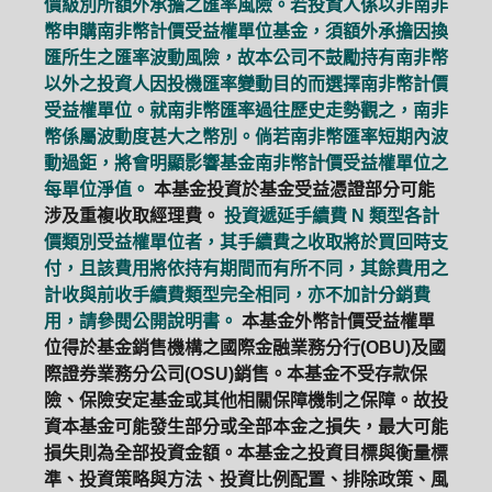
價級別所額外承擔之匯率風險。若投資人係以非南非
幣申購南非幣計價受益權單位基金，須額外承擔因換
匯所生之匯率波動風險，故本公司不鼓勵持有南非幣
以外之投資人因投機匯率變動目的而選擇南非幣計價
受益權單位。就南非幣匯率過往歷史走勢觀之，南非
幣係屬波動度甚大之幣別。倘若南非幣匯率短期內波
動過鉅，將會明顯影響基金南非幣計價受益權單位之
每單位淨值。
本基金投資於基金受益憑證部分可能
涉及重複收取經理費。
投資遞延手續費 N 類型各計
價類別受益權單位者，其手續費之收取將於買回時支
付，且該費用將依持有期間而有所不同，其餘費用之
計收與前收手續費類型完全相同，亦不加計分銷費
用，請參閱公開說明書。
本基金外幣計價受益權單
位得於基金銷售機構之國際金融業務分行(OBU)及國
際證券業務分公司(OSU)銷售。本基金不受存款保
險、保險安定基金或其他相關保障機制之保障。故投
資本基金可能發生部分或全部本金之損失，最大可能
損失則為全部投資金額。本基金之投資目標與衡量標
準、投資策略與方法、投資比例配置、排除政策、風