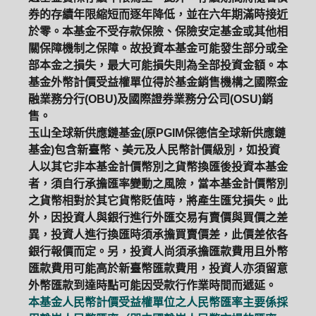
券的存續年限縮短而逐年降低，並在六年期滿時接近
於零。本基金不受存款保險、保險安定基金或其他相
關保障機制之保障。故投資本基金可能發生部分或全
部本金之損失，最大可能損失則為全部投資金額。本
基金外幣計價受益權單位得於基金銷售機構之國際金
融業務分行(OBU)及國際證券業務分公司(OSU)銷
售。
玉山全球新供應鏈基金(原PGIM保德信全球新供應鏈
基金)包含新臺幣、美元及人民幣計價級別，如投資
人以其它非本基金計價幣別之貨幣換匯後投資本基金
者，須自行承擔匯率變動之風險，當本基金計價幣別
之貨幣相對於其它貨幣貶值時，將產生匯兌損失。此
外，因投資人與銀行進行外匯交易有賣價與買價之差
異，投資人進行換匯時須承擔買賣價差，此價差依各
銀行報價而定。另，投資人尚須承擔匯款費用且外幣
匯款費用可能高於新臺幣匯款費用，投資人亦須留意
外幣匯款到達時點可能因受款行作業時間而遞延。
本基金人民幣計價受益權單位之人民幣匯率主要係採