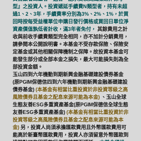
型』之投資人。投資遞延手續費N類型者，持有未超
過1、2、3年，手續費率分別為3%、2%、1%，於買
回時按每受益權單位申購日發行價格或買回日單位淨
資產價值孰低者計收，滿3年者免付，
其餘費用之計
收與前收手續費類型完全相同，亦不加計分銷費用，
請參閱本公開說明書。本基金不受存款保險、保險安
定基金或其他相關保障機制之保障。故投資本基金可
能發生部分或全部本金之損失，最大可能損失則為全
部投資金額。
玉山四到六年機動到期新興金融基礎建設債券基金
(原PGIM保德信四到六年機動到期新興金融基礎建設
債券基金)
(本基金有相當比重投資於非投資等級之高
風險債券且基金之配息來源可能為本金)
、玉山全球
生態友善ESG多重資產基金(原PGIM保德信全球生態
友善ESG多重資產基金)
(本基金有相當比重投資於非
投資等級之高風險債券且基金之配息來源可能為本
金)
另，投資人尚須承擔匯款費用且外幣匯款費用可
能高於新臺幣匯款費用，投資人亦須留意外幣匯款到