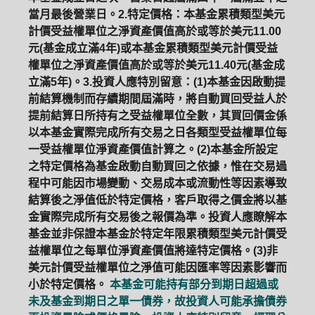
當月最後營業日。2.特定價格：本基金累積類型美元
計價受益權單位之淨資產價值高於或等於美元11.00
元(基金成立滿4年)或本基金累積類型美元計價受益
權單位之淨資產價值高於或等於美元11.40元(基金成
立滿5年)。3.投資人應特別留意：(1)本基金因啟動提
前結算機制而存續期間屆滿時，將自動買回受益人於
提前結算日所持有之受益權單位全數，其買回價金係
以本基金實際完成所有交易之日各類型受益權單位每
一受益權單位淨資產價值計算之。(2)本基金所設定
之特定價格為基金啟動自動買回之依據，惟在交易過
程中可能因市場變動、交易成本或流動性等因素導致
結算後之淨值低於特定價格，客戶取得之價金將以基
金實際完成所有交易後之報價為準。投資人應瞭解本
基金並非保證本基金於特定年限累積類型美元計價受
益權單位之每單位淨資產價值將達特定價格。(3)非
美元計價受益權單位之淨值可能因匯率等因素影響而
小於特定價格。
本基金可能持有部分到期日超過或
未及基金到期日之單一債券，故投資人可能承擔債券