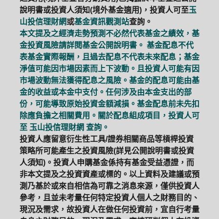
說明書或投資人須知(境外基金適用)，投資人可至
玉
山投信理財網
或
基金資訊觀測站
查詢。
本文提及之經濟走勢預測不必然代表基金之績效，基
金投資風險請詳閱基金公開說明書。 基金配息不代
表基金實際報酬，且過去配息不代表未來配息；基金
淨值可能因市場因素而上下波動。且投資人可能有因
市場波動無法獲得配息之風險。基金的配息可能由基
金的收益或本金中支付。任何涉及由本金支出的部
份，可能導致原始投資金額減損。基金配息前未先扣
除應負擔之相關費用。關於配息組成項目，投資人可
至
玉山投信理財網
查詢。
投資人應留意衍生性工具/證券相關商品等槓桿投資
策略所可能產生之投資風險(詳見公開說明書或投資
人須知)。投資人申購基金係持有基金受益憑證，而
非本文提及之投資資產或標的。以上資料及建議或預
測乃基於或來自相信為可靠之消息來源，僅供投資人
參考，且並未考量任何特定投資人個人之財務目的、
現況及需求，故投資人在做任何投資前，宜自行考量