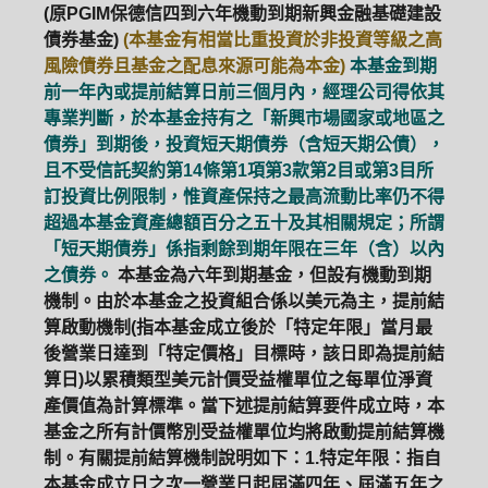
(原PGIM保德信四到六年機動到期新興金融基礎建設
債券基金)
(本基金有相當比重投資於非投資等級之高
風險債券且基金之配息來源可能為本金)
本基金到期
前一年內或提前結算日前三個月內，經理公司得依其
專業判斷，於本基金持有之「新興市場國家或地區之
債券」到期後，投資短天期債券（含短天期公債），
且不受信託契約第14條第1項第3款第2目或第3目所
訂投資比例限制，惟資產保持之最高流動比率仍不得
超過本基金資產總額百分之五十及其相關規定；所謂
「短天期債券」係指剩餘到期年限在三年（含）以內
之債券。
本基金為六年到期基金，但設有機動到期
機制。由於本基金之投資組合係以美元為主，提前結
算啟動機制(指本基金成立後於「特定年限」當月最
後營業日達到「特定價格」目標時，該日即為提前結
算日)以累積類型美元計價受益權單位之每單位淨資
產價值為計算標準。當下述提前結算要件成立時，本
基金之所有計價幣別受益權單位均將啟動提前結算機
制。有關提前結算機制說明如下：1.特定年限：指自
本基金成立日之次一營業日起屆滿四年、屆滿五年之