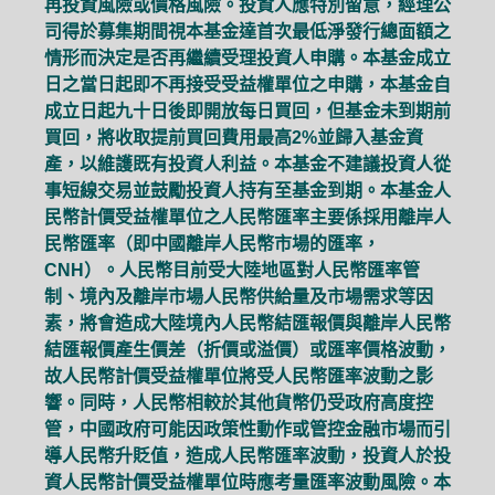
再投資風險或價格風險。投資人應特別留意，經理公
司得於募集期間視本基金達首次最低淨發行總面額之
情形而決定是否再繼續受理投資人申購。本基金成立
日之當日起即不再接受受益權單位之申購，本基金自
成立日起九十日後即開放每日買回，但基金未到期前
買回，將收取提前買回費用最高2%並歸入基金資
產，以維護既有投資人利益。本基金不建議投資人從
事短線交易並鼓勵投資人持有至基金到期。本基金人
民幣計價受益權單位之人民幣匯率主要係採用離岸人
民幣匯率（即中國離岸人民幣市場的匯率，
CNH）。人民幣目前受大陸地區對人民幣匯率管
制、境內及離岸市場人民幣供給量及市場需求等因
素，將會造成大陸境內人民幣結匯報價與離岸人民幣
結匯報價產生價差（折價或溢價）或匯率價格波動，
故人民幣計價受益權單位將受人民幣匯率波動之影
響。同時，人民幣相較於其他貨幣仍受政府高度控
管，中國政府可能因政策性動作或管控金融市場而引
導人民幣升貶值，造成人民幣匯率波動，投資人於投
資人民幣計價受益權單位時應考量匯率波動風險。本