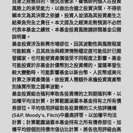
自身之財務目的、現況及需求，審慎研判個人在投資
風險上的承受能力，以做出合適之投資決策，不得依
賴本文為其決策之依據，投資人並須為其投資產生之
結果負完全之責任。本文提及之經濟走勢預測不必然
代表本基金之績效，本基金投資風險請詳閱基金公開
說明書。
基金投資涉及新興市場部位，因其波動性與風險程度
可能較高，且其政治與經濟情勢穩定度可能低於已開
發國家，也可能使資產價值受不同程度之影響。基金
可能投資於非基金計價幣別之投資標的，當匯率發生
較大變動時，可能影響基金以新台幣、人民幣或美元
計算之淨資產價值，故投資人需額外承擔投資資產幣
別換算所致之匯率波動。
基金投資組合殖利率取各投資標的之到期殖利率，以
加權平均法計算，計算範圍涵蓋本基金持有之所有債
券部位。平均信用評級取各投資標的三大信評機構
(S&P, Moody's, Fitch)中最高評等，以加權平均法
計算；計算範圍涵蓋本基金持有之所有債券部位，加
權平均按個別持債市值佔比計算，將各信用評級由高