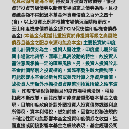
配息來源可能為本金)
得投資非投資等級債券，惟投
資非投資等級債券以新興市場國家之債券為限，且投
資總金額不得超過本基金淨資產價值之百分之四十
(含)，以上投資比例將根據市場情況而隨時更改。
玉山印度機會債券基金(原PGIM保德信印度機會債券
基金)
(本基金有相當比重投資於非投資等級之高風險
債券且基金之配息來源可能為本金)
主要投資於印度
盧比計價債券為主，投資人需注意，印度盧比屬於新
興市場當地貨幣，匯率上具高波動的特性，故投資人
需注意與承擔一定的匯率風險。另，投資人投資於非
基金計價幣別之投資標的，當匯率發生較大變動時，
可能影響本基金以新台幣或美元計算之淨資產價值，
故投資人需額外承擔投資資產幣別換算所致之匯率波
動。
印度市場稅負複雜且印度市場稅務法規、稅負
扣繳不斷改變，而其改變可能會嚴重影響本基金之表
現。目前印度政府針對外國投資人投資債券課徵利息
所得稅、資本利得稅，然如前述，因當地稅務法規的
PGIM系列基金
168循環投資
不確定性而可能影響本基金投資印度債券之收益，進
而直接或間接影響本基金之績效表現，基金經理公司
定期(不)定額
高成長基金
月配息