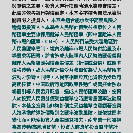
與買價之差異，投資人進行換匯時須承擔買賣價差，
此價差依各銀行報價而定。本基金不適合無法承擔相
關風險之投資人。
本基金適合能承受中高度風險之
穩健型投資人。本基金人民幣計價受益權單位之人民
幣匯率主要係採用離岸人民幣匯率（即中國離岸人民
幣市場的匯率，CNH）。人民幣目前受大陸地區對
人民幣匯率管制、境內及離岸市場人民幣供給量及市
場需求等因素，將會造成大陸境內人民幣結匯報價與
離岸人民幣結匯報價產生價差（折價或溢價）或匯率
價格波動，故人民幣計價受益權單位將受人民幣匯率
波動之影響。同時，人民幣相較於其他貨幣仍受政府
高度控管，中國政府可能因政策性動作或管控金融市
場而引導人民幣升貶值，造成人民幣匯率波動，投資
人於投資人民幣計價受益權單位時應考量匯率波動風
險。本基金投資南非幣計價之受益權單位意謂著投資
人將承擔前述計價幣別之匯率波動風險，並依據匯率
變化而可能使投資人產生匯兌損失。南非幣一般被視
為高波動/高風險貨幣，投資人應瞭解投資南非幣計