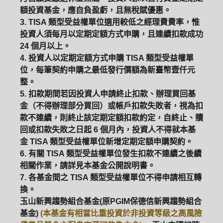
額投資基金，應自負盈虧，且無稅賦優惠。
3. TISA 類型受益權單位適用較低之經理費費率，惟
投資人須每月以定期定額方式申購，且連續扣款成功
24 個月以上。
4. 投資人以定期定額方式申購 TISA 類型受益權單
位，每筆契約申購之最低發行價額為新臺幣壹仟元
整。
5. 扣款期間若因投資人申請終止扣款、辦理買回基
金（不得辦理部分買回）或帳戶扣款失敗者，視為扣
款不連續，則終止該定期定額扣款約定，自終止、贖
回或扣款失敗之日起 6 個月內，投資人不得就本基
金 TISA 類型受益權單位新增定期定額申購契約。
6. 有關 TISA 類型受益權單位發生扣款不連續之後續
相關作業，請詳見本基金公開說明書。
7. 各基金間之 TISA 類型受益權單位不得申請相互轉
換。
玉山新興趨勢組合基金(原PGIM保德信新興趨勢組合
基金)
(本基金有相當比重投資於非投資等級之高風險