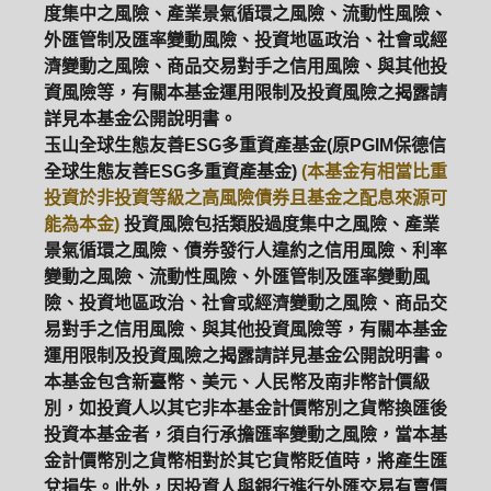
度集中之風險、產業景氣循環之風險、流動性風險、
外匯管制及匯率變動風險、投資地區政治、社會或經
濟變動之風險、商品交易對手之信用風險、與其他投
資風險等，有關本基金運用限制及投資風險之揭露請
詳見本基金公開說明書。
玉山全球生態友善ESG多重資產基金(原PGIM保德信
全球生態友善ESG多重資產基金)
(本基金有相當比重
投資於非投資等級之高風險債券且基金之配息來源可
能為本金)
投資風險包括類股過度集中之風險、產業
景氣循環之風險、債券發行人違約之信用風險、利率
變動之風險、流動性風險、外匯管制及匯率變動風
險、投資地區政治、社會或經濟變動之風險、商品交
易對手之信用風險、與其他投資風險等，有關本基金
運用限制及投資風險之揭露請詳見基金公開說明書。
本基金包含新臺幣、美元、人民幣及南非幣計價級
別，如投資人以其它非本基金計價幣別之貨幣換匯後
投資本基金者，須自行承擔匯率變動之風險，當本基
金計價幣別之貨幣相對於其它貨幣貶值時，將產生匯
兌損失。此外，因投資人與銀行進行外匯交易有賣價