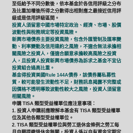
至低給予不同分數後，依本基金於各信用評級之分布
及比重加權後所得之分數得出相對應之最接近信用評
級或是信用評級區間。
投資人須留意中國市場特定政治、經濟、市場、股價
波動性與稅務規定等投資風險。
新興市場債券主要投資風險，包含外匯管制及匯率變
動、利率變動及信用違約之風險，不適合無法承擔相
關風險之投資人，僅適合願意承擔較高風險之投資
人，且投資人投資新興市場債券為訴求之基金不宜佔
投資組合過高比重。
基金得投資美國Rule 144A債券，該債券屬私募性
質，較可能發生流動性不足，財務訊息揭露不完整或
因價格不透明導致波動性較大之風險，投資人須留意
相關風險。
申購 TISA 類型受益權單位應注意事項：
1. 投資人申購前應瞭解本基金有 TISA 類型受益權單
位及其他各類型受益權單位。
2. TISA 類型受益權單位與勞工退休金條例之勞工每
月自願提繳退休金無關，投資人係以自有資金定期定