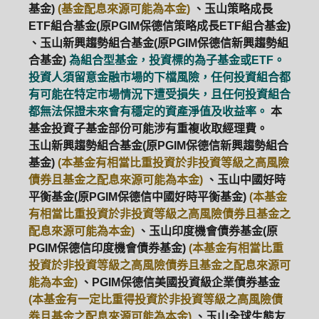
基金)
(基金配息來源可能為本金)
、玉山策略成長
ETF組合基金(原PGIM保德信策略成長ETF組合基金)
、玉山新興趨勢組合基金(原PGIM保德信新興趨勢組
合基金)
為組合型基金，投資標的為子基金或ETF。
投資人須留意金融市場的下檔風險，任何投資組合都
有可能在特定市場情況下遭受損失，且任何投資組合
都無法保證未來會有穩定的資產淨值及收益率。
本
基金投資子基金部份可能涉有重複收取經理費。
玉山新興趨勢組合基金(原PGIM保德信新興趨勢組合
基金)
(本基金有相當比重投資於非投資等級之高風險
債券且基金之配息來源可能為本金)
、玉山中國好時
平衡基金(原PGIM保德信中國好時平衡基金)
(本基金
有相當比重投資於非投資等級之高風險債券且基金之
配息來源可能為本金)
、玉山印度機會債券基金(原
PGIM保德信印度機會債券基金)
(本基金有相當比重
投資於非投資等級之高風險債券且基金之配息來源可
能為本金)
、PGIM保德信美國投資級企業債券基金
(本基金有一定比重得投資於非投資等級之高風險債
券且基金之配息來源可能為本金)
、玉山全球生態友