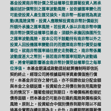
基金投資南非幣計價之受益權單位意謂著投資人將承
擔前述計價幣別之匯率波動風險，並依據匯率變化而
可能使投資人產生匯兌損失。南非幣一般被視為高波
動/高風險貨幣，投資人應瞭解投資南非幣計價級別
所額外承擔之匯率風險。若投資人係以非南非幣申購
南非幣計價受益權單位基金，須額外承擔因換匯所生
之匯率波動風險，故本公司不鼓勵持有南非幣以外之
投資人因投機匯率變動目的而選擇南非幣計價受益權
單位。就南非幣匯率過往歷史走勢觀之，南非幣係屬
波動度甚大之幣別。倘若南非幣匯率短期內波動過
鉅，將會明顯影響基金南非幣計價受益權單位之每單
位淨值。
本基金期滿或啟動提前結算機制時即信託
契約終止，經理公司將根據屆時淨資產價值進行償
付，本基金非定存之替代品，亦不保證收益分配金額
與本金之全額返還。投資組合之持債在無信用風險發
生的情況下，隨著愈接近到期日，市場價格將愈接近
債券面額，然本基金仍可能存在違約風險與價格損失
風險。原則上，投資組合中個別債券到期年限以不超
過基金實際存續年限為主。此外，存續期間將隨著債