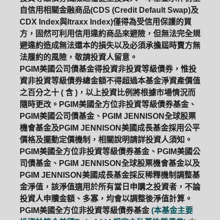
自信用相關金融商品(CDS (Credit Default Swap)及
CDX Index與Itraxx Index)僅得為受信用保護的買
方，固然可利用信用違約商品來避險，但無法完全規
避違約造成無法還本的損失以及必須承擔屆時賣方無
法履約的風險，敬請投資人留意。
PGIM美國公司債基金得投資非投資等級債券，惟投
資非投資等級債券總金額不得超過本基金淨資產價值
之百分之十 ( 含 )，以上投資比例將根據市場情況而
隨時更改。PGIM美國全方位非投資等級債券基金、
PGIM美國公司債基金、PGIM JENNISON全球股票
機會基金及PGIM JENNISON美國成長基金採用公平
價格及擺動定價機制，相關說明請詳投資人須知。
PGIM美國全方位非投資等級債券基金、PGIM美國公
司債基金、PGIM JENNISON全球股票機會基金以及
PGIM JENNISON美國成長基金採反稀釋機制調整基
金淨值，該淨值適用於所有當日申購之投資者，不論
投資人申贖金額、多寡，均會以調整後淨值計算。
PGIM美國全方位非投資等級債券基金
(本基金主要