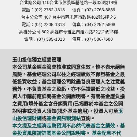
台北總公司 110台北市信義區基隆路一段333號14樓
電話：(02) 2782-1313
傳真：(02) 2763-8889
台中分公司 407 台中市西屯區市政路402號5樓之5
電話：(04) 2205-1313
傳真：(04) 2252-5808
高雄分公司 802 高雄市苓雅區四維四路22之2號15樓
電話：(07) 395-1313
傳真：(07) 586-7688
玉山投信獨立經營管理
本公司基金經金管會核准或同意生效，惟不表示絕無
風險。基金經理公司以往之經理績效不保證基金之最
低投資收益；基金經理公司除盡善良管理人之注意義
務外，不負責基金之盈虧，亦不保證最低之收益，投
資人申購前應詳閱基金公開說明書。有關基金應負擔
之費用(境外基金含分銷費用)已揭露於本基金之公開
說明書或投資人須知(境外基金適用)，投資人可至
玉
山投信理財網
或
基金資訊觀測站
查詢。
本文提及之經濟走勢預測不必然代表基金之績效，基
金投資風險請詳閱基金公開說明書。 基金配息不代