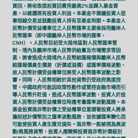
買回，將收取提前買回費用最高2%並歸入基金資
產，以維護既有投資人利益。本基金不建議投資人從
事短線交易並鼓勵投資人持有至基金到期。本基金人
民幣計價受益權單位之人民幣匯率主要係採用離岸人
民幣匯率（即中國離岸人民幣市場的匯率，
CNH）。人民幣目前受大陸地區對人民幣匯率管
制、境內及離岸市場人民幣供給量及市場需求等因
素，將會造成大陸境內人民幣結匯報價與離岸人民幣
結匯報價產生價差（折價或溢價）或匯率價格波動，
故人民幣計價受益權單位將受人民幣匯率波動之影
響。同時，人民幣相較於其他貨幣仍受政府高度控
管，中國政府可能因政策性動作或管控金融市場而引
導人民幣升貶值，造成人民幣匯率波動，投資人於投
資人民幣計價受益權單位時應考量匯率波動風險。本
基金投資南非幣計價之受益權單位意謂著投資人將承
擔前述計價幣別之匯率波動風險，並依據匯率變化而
可能使投資人產生匯兌損失。南非幣一般被視為高波
動/高風險貨幣，投資人應瞭解投資南非幣計價級別