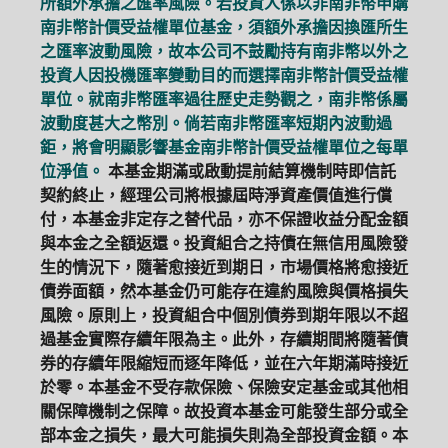
所額外承擔之匯率風險。若投資人係以非南非幣申購
南非幣計價受益權單位基金，須額外承擔因換匯所生
之匯率波動風險，故本公司不鼓勵持有南非幣以外之
投資人因投機匯率變動目的而選擇南非幣計價受益權
單位。就南非幣匯率過往歷史走勢觀之，南非幣係屬
波動度甚大之幣別。倘若南非幣匯率短期內波動過
鉅，將會明顯影響基金南非幣計價受益權單位之每單
位淨值。
本基金期滿或啟動提前結算機制時即信託
契約終止，經理公司將根據屆時淨資產價值進行償
付，本基金非定存之替代品，亦不保證收益分配金額
與本金之全額返還。投資組合之持債在無信用風險發
生的情況下，隨著愈接近到期日，市場價格將愈接近
債券面額，然本基金仍可能存在違約風險與價格損失
風險。原則上，投資組合中個別債券到期年限以不超
過基金實際存續年限為主。此外，存續期間將隨著債
券的存續年限縮短而逐年降低，並在六年期滿時接近
於零。本基金不受存款保險、保險安定基金或其他相
關保障機制之保障。故投資本基金可能發生部分或全
部本金之損失，最大可能損失則為全部投資金額。本