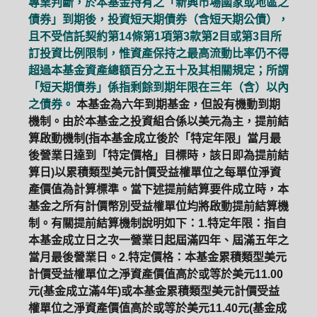
專業判斷，於本基金持有之「新興市場國家或地區之
債券」到期後，投資短天期債券（含短天期公債），
且不受信託契約第14條第1項第3款第2目或第3目所
訂投資比例限制，惟資產保持之最高流動比率仍不得
超過本基金資產總額百分之五十及其相關規定；所謂
「短天期債券」係指剩餘到期年限在三年（含）以內
之債券。
本基金為六年到期基金，但設有機動到期
機制。由於本基金之投資組合係以美元為主，提前結
算啟動機制(指本基金成立後於「特定年限」當月最
後營業日達到「特定價格」目標時，該日即為提前結
算日)以累積類型美元計價受益權單位之每單位淨資
產價值為計算標準。當下述提前結算要件成立時，本
基金之所有計價幣別受益權單位均將啟動提前結算機
制。有關提前結算機制說明如下：1.特定年限：指自
本基金成立日之次一營業日起屆滿四年、屆滿五年之
當月最後營業日。2.特定價格：本基金累積類型美元
計價受益權單位之淨資產價值高於或等於美元11.00
元(基金成立滿4年)或本基金累積類型美元計價受益
權單位之淨資產價值高於或等於美元11.40元(基金成