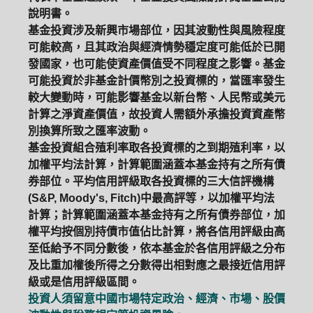
說明書。
基金投資涉及新興市場部位，因其波動性與風險程度
可能較高，且其政治與經濟情勢穩定度可能低於已開
發國家，也可能使資產價值受不同程度之影響。基金
可能投資於非基金計價幣別之投資標的，當匯率發生
較大變動時，可能影響基金以新台幣、人民幣或美元
計算之淨資產價值，故投資人需額外承擔投資資產幣
別換算所致之匯率波動。
基金投資組合殖利率取各投資標的之到期殖利率，以
加權平均法計算，計算範圍涵蓋本基金持有之所有債
券部位。平均信用評級取各投資標的三大信評機構
(S&P, Moody's, Fitch)中最高評等，以加權平均法
計算；計算範圍涵蓋本基金持有之所有債券部位，加
權平均按個別持債市值佔比計算，將各信用評級由高
至低給予不同分數後，依本基金於各信用評級之分布
及比重加權後所得之分數得出相對應之最接近信用評
級或是信用評級區間。
投資人須留意中國市場特定政治、經濟、市場、股價