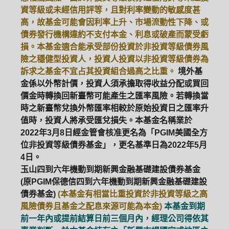
資等級或未經信用評等，且對利率變動的敏感度甚
高，故基金可能會因利率上升、市場流動性下降、或
債券發行機構違約不支付本金、利息或破產而蒙受虧
損。本基金適合能承受部份投資於非投資等級債券風
險之穩健型投資人，投資人投資以非投資等級債券為
訴求之基金不宜占其投資組合過高之比重。
境外基
金係以外幣計價，投資人須承擔取得收益分配或買回
價金時轉換回新臺幣可能產生之匯率風險。若轉換當
時之新臺幣兌換外幣匯率相較於原始投資日之匯率升
值時，投資人將承受匯兌損失。本基金名稱業於
2022年3月8日經金管會核准更名為「PGIM美國全方
位非投資等級債券基金」，更名基準日為2022年5月
4日。
玉山四到六年機動到期新興金融基礎建設債券基金
(原PGIM保德信四到六年機動到期新興金融基礎建設
債券基金)
(本基金有相當比重投資於非投資等級之高
風險債券且基金之配息來源可能為本金)
本基金到期
前一年內或提前結算日前三個月內，經理公司得依其