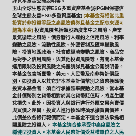
詳見本基金公開說明書。
玉山全球生態友善ESG多重資產基金(原PGIM保德信
全球生態友善ESG多重資產基金)
(本基金有相當比重
投資於非投資等級之高風險債券且基金之配息來源可
能為本金)
投資風險包括類股過度集中之風險、產業
景氣循環之風險、債券發行人違約之信用風險、利率
變動之風險、流動性風險、外匯管制及匯率變動風
險、投資地區政治、社會或經濟變動之風險、商品交
易對手之信用風險、與其他投資風險等，有關本基金
運用限制及投資風險之揭露請詳見基金公開說明書。
本基金包含新臺幣、美元、人民幣及南非幣計價級
別，如投資人以其它非本基金計價幣別之貨幣換匯後
投資本基金者，須自行承擔匯率變動之風險，當本基
金計價幣別之貨幣相對於其它貨幣貶值時，將產生匯
兌損失。此外，因投資人與銀行進行外匯交易有賣價
與買價之差異，投資人進行換匯時須承擔買賣價差，
此價差依各銀行報價而定。本基金不適合無法承擔相
關風險之投資人。
本基金適合能承受中高度風險之
穩健型投資人。本基金人民幣計價受益權單位之人民