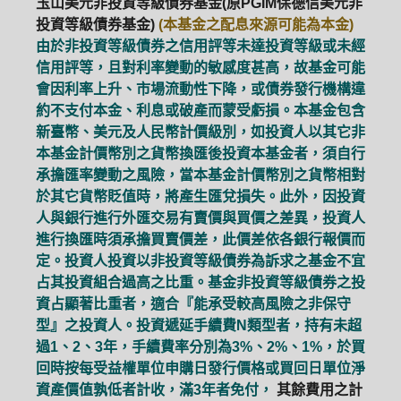
玉山美元非投資等級債券基金(原PGIM保德信美元非
投資等級債券基金)
(本基金之配息來源可能為本金)
由於非投資等級債券之信用評等未達投資等級或未經
信用評等，且對利率變動的敏感度甚高，故基金可能
會因利率上升、市場流動性下降，或債券發行機構違
約不支付本金、利息或破產而蒙受虧損。本基金包含
新臺幣、美元及人民幣計價級別，如投資人以其它非
本基金計價幣別之貨幣換匯後投資本基金者，須自行
承擔匯率變動之風險，當本基金計價幣別之貨幣相對
於其它貨幣貶值時，將產生匯兌損失。此外，因投資
人與銀行進行外匯交易有賣價與買價之差異，投資人
進行換匯時須承擔買賣價差，此價差依各銀行報價而
定。投資人投資以非投資等級債券為訴求之基金不宜
占其投資組合過高之比重。基金非投資等級債券之投
資占顯著比重者，適合『能承受較高風險之非保守
型』之投資人。投資遞延手續費N類型者，持有未超
過1、2、3年，手續費率分別為3%、2%、1%，於買
PGIM系列基金
168循環投資
回時按每受益權單位申購日發行價格或買回日單位淨
資產價值孰低者計收，滿3年者免付，
其餘費用之計
定期(不)定額
高成長基金
月配息