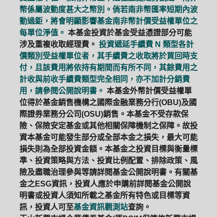
幣係屬波動度甚大之幣別。倘若南非幣匯率短期內波
動過鉅，將會明顯影響基金南非幣計價受益權單位之
每單位淨值。
本基金投資於基金受益憑證部分可能
涉及重複收取經理費。
投資遞延手續費 N 類型各計
價類別受益權單位者，其手續費之收取將於買回時支
付，且該費用將依持有期間而有所不同，其餘費用之
計收與前收手續費類型完全相同，亦不加計分銷費
用，請參閱公開說明書。
本基金外幣計價受益權單
位得於基金銷售機構之國際金融業務分行(OBU)及國
際證券業務分公司(OSU)銷售。本基金不受存款保
險、保險安定基金或其他相關保障機制之保障。故投
資本基金可能發生部分或全部本金之損失，最大可能
損失則為全部投資金額。本基金之投資目標與衡量標
準、投資策略與方法、投資比例配置、排除政策、風
險及盡職治理參與等請詳閱基金公開說明書。有關基
金之ESG資訊，投資人應於申購前詳閱基金公開說
明書或投資人須知所載之基金所有特色或目標等資
訊，投資人可至
基金資訊觀測站
查詢。