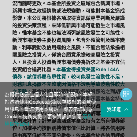
況而隨時更改。本基金所投資之區域包含新興市場，
新興市場之政經情勢或法規變動，可能對本基金造成
影響，本公司將根據各項取得資訊做專業判斷及嚴謹
的投資決策流程，來降低新興市場可能發生之市場風
險，惟本基金不能也無法消弭該風險發生之可能性。
新興市場債券主要投資風險，包含外匯管制及匯率變
動、利率變動及信用違約之風險，不適合無法承擔相
關風險之投資人，僅適合願意承擔較高風險之投資
人，且投資人投資新興市場債券為訴求之基金不宜佔
投資組合過高比重。
本基金得投資美國Rule 144A
債券，該債券屬私募性質，較可能發生流動性不足，
財務訊息揭露不完整或因價格不透明導致波動性較大
之風險。
基金投資組合殖利率取各投資標的之到期殖
為提供您最佳個人化且即時的服務，本網
利率，以加權平均法計算，計算範圍涵蓋本基金持有
站透過使用Cookies紀錄與存取您的瀏覽使
之所有債券部位。平均信用評級取
各投資標的三大信
用訊息。當您使用本網站，即表示您同意
我知道了
評機構(S&P, Moody's, Fitch)中最高評等，以加權
Cookies技術支援。更多資訊請參閱
隱私
平均法計算；計算範圍涵蓋本基金持有之所有債券部
權保護聲明
。
位，加權平均按個別持債市值佔比計算，將各信用評
級由高至低給予不同分數後，依本基金於各信用評級