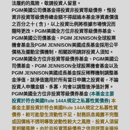
法履約的風險，敬請投資人留意。
PGIM美國公司債基金得投資非投資等級債券，惟投
資非投資等級債券總金額不得超過本基金淨資產價值
之百分之十 ( 含 )，以上投資比例將根據市場情況而
隨時更改。PGIM美國全方位非投資等級債券基金、
PGIM美國公司債基金、PGIM JENNISON全球股票
機會基金及PGIM JENNISON美國成長基金採用公平
價格及擺動定價機制，相關說明請詳投資人須知。
PGIM美國全方位非投資等級債券基金、PGIM美國公
司債基金、PGIM JENNISON全球股票機會基金以及
PGIM JENNISON美國成長基金採反稀釋機制調整基
金淨值，該淨值適用於所有當日申購之投資者，不論
投資人申贖金額、多寡，均會以調整後淨值計算。
PGIM美國全方位非投資等級債券基金
(本基金主要
投資於符合美國Rule 144A規定之私募性質債券)
本
基金主要投資於符合美國Rule 144A規定之私募性質
債券，較可能發生流動性不足，財務訊息揭露不完整
或因價格不透明導致波動性較大之風險，投資人須留
意相關風險。由於非投資等級債券之信用評等未達投