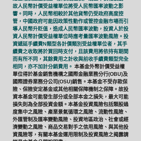
故人民幣計價受益權單位將受人民幣匯率波動之影
響。同時，人民幣相較於其他貨幣仍受政府高度控
管，中國政府可能因政策性動作或管控金融市場而引
導人民幣升貶值，造成人民幣匯率波動，投資人於投
資人民幣計價受益權單位時應考量匯率波動風險。投
資遞延手續費N類型各計價類別受益權單位者，其手
續費之收取將於買回時支付，且該費用將依持有期間
而有所不同，其餘費用之計收與前收手續費類型完全
相同，亦不加計分銷費用。
本基金外幣計價受益權
單位得於基金銷售機構之國際金融業務分行(OBU)及
國際證券業務分公司(OSU)銷售。本基金不受存款保
險、保險安定基金或其他相關保障機制之保障。故投
資本基金可能發生部分或全部本金之損失，最大可能
損失則為全部投資金額。本基金投資風險包括類股過
度集中之風險、產業景氣循環之風險、流動性風險、
外匯管制及匯率變動風險、投資地區政治、社會或經
濟變動之風險、商品交易對手之信用風險、與其他投
資風險等，有關本基金運用限制及投資風險之揭露請