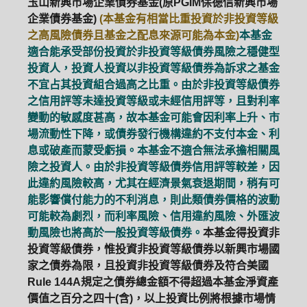
玉山新興市場企業債券基金(原PGIM保德信新興市場
企業債券基金)
(本基金有相當比重投資於非投資等級
之高風險債券且基金之配息來源可能為本金)
本基金
適合能承受部份投資於非投資等級債券風險之穩健型
投資人，投資人投資以非投資等級債券為訴求之基金
不宜占其投資組合過高之比重。由於非投資等級債券
之信用評等未達投資等級或未經信用評等，且對利率
變動的敏感度甚高，故本基金可能會因利率上升、市
場流動性下降，或債券發行機構違約不支付本金、利
息或破產而蒙受虧損。本基金不適合無法承擔相關風
險之投資人。由於非投資等級債券信用評等較差，因
此違約風險較高，尤其在經濟景氣衰退期間，稍有可
能影響償付能力的不利消息，則此類債券價格的波動
可能較為劇烈，而利率風險、信用違約風險、外匯波
動風險也將高於一般投資等級債券。
本基金得投資非
投資等級債券，惟投資非投資等級債券以新興市場國
家之債券為限，且投資非投資等級債券及符合美國
Rule 144A規定之債券總金額不得超過本基金淨資產
價值之百分之四十(含)，以上投資比例將根據市場情