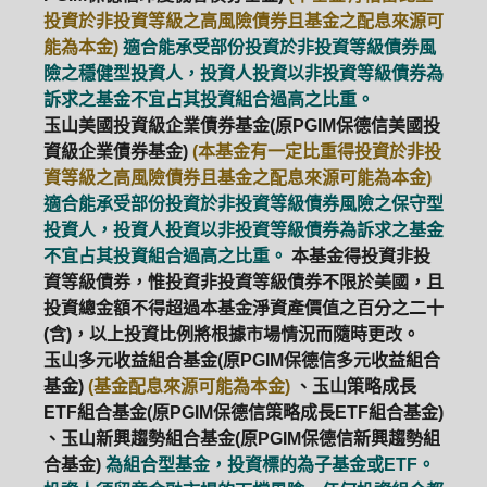
投資於非投資等級之高風險債券且基金之配息來源可
能為本金)
適合能承受部份投資於非投資等級債券風
險之穩健型投資人，投資人投資以非投資等級債券為
訴求之基金不宜占其投資組合過高之比重。
玉山美國投資級企業債券基金(原PGIM保德信美國投
資級企業債券基金)
(本基金有一定比重得投資於非投
資等級之高風險債券且基金之配息來源可能為本金)
適合能承受部份投資於非投資等級債券風險之保守型
投資人，投資人投資以非投資等級債券為訴求之基金
不宜占其投資組合過高之比重。
本基金得投資非投
資等級債券，惟投資非投資等級債券不限於美國，且
投資總金額不得超過本基金淨資產價值之百分之二十
(含)，以上投資比例將根據市場情況而隨時更改。
玉山多元收益組合基金(原PGIM保德信多元收益組合
基金)
(基金配息來源可能為本金)
、玉山策略成長
ETF組合基金(原PGIM保德信策略成長ETF組合基金)
、玉山新興趨勢組合基金(原PGIM保德信新興趨勢組
合基金)
為組合型基金，投資標的為子基金或ETF。