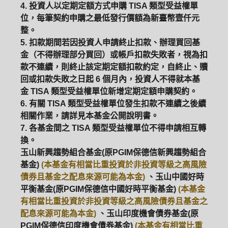
4. 投資人以定期定額方式申購 TISA 類型受益權單
位，每筆契約申購之最低發行價額為新臺幣壹仟元
整。
5. 扣款期間若因投資人申請終止扣款、辦理買回基
金（不得辦理部分買回）或帳戶扣款失敗者，視為扣
款不連續，則終止該定期定額扣款約定，自終止、贖
回或扣款失敗之日起 6 個月內，投資人不得就本基
金 TISA 類型受益權單位新增定期定額申購契約。
6. 有關 TISA 類型受益權單位發生扣款不連續之後續
相關作業，請詳見本基金公開說明書。
7. 各基金間之 TISA 類型受益權單位不得申請相互轉
換。
玉山新興趨勢組合基金(原PGIM保德信新興趨勢組合
基金)
(本基金有相當比重投資於非投資等級之高風險
債券且基金之配息來源可能為本金)
、玉山中國好時
平衡基金(原PGIM保德信中國好時平衡基金)
(本基金
有相當比重投資於非投資等級之高風險債券且基金之
配息來源可能為本金)
、玉山印度機會債券基金(原
PGIM保德信印度機會債券基金)
(本基金有相當比重