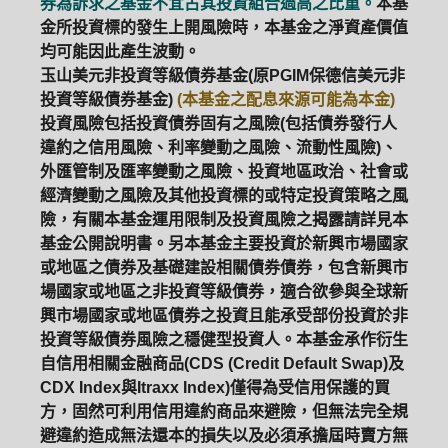
券為訴求之基金不宜占其投資組合過高之比重。
本基
金所投資標的發生上開風險時，本基金之淨資產價值
均可能因此產生波動。
玉山美元非投資等級債券基金(原PGIM保德信美元非
投資等級債券基金)
(本基金之配息來源可能為本金)
投資風險包括投資債券固有之風險(包括債券發行人
違約之信用風險、利率變動之風險、流動性風險)、
外匯管制及匯率變動之風險、投資地區政治、社會或
經濟變動之風險及其他投資標的或特定投資策略之風
險，有關本基金運用限制及投資風險之揭露請詳見本
基金公開說明書。另本基金主要投資於新興市場國家
或地區之債券及基礎建設相關債券債券，包含新興市
場國家或地區之非投資等級債券，適合欲參與全球新
興市場國家或地區債券之投資且能承受部份投資於非
投資等級債券風險之穩健型投資人。本基金承作衍生
自信用相關金融商品(CDS (Credit Default Swap)及
CDX Index與Itraxx Index)僅得為受信用保護的買
方，固然可利用信用違約商品來避險，但無法完全規
避違約造成無法還本的損失以及必須承擔屆時賣方無