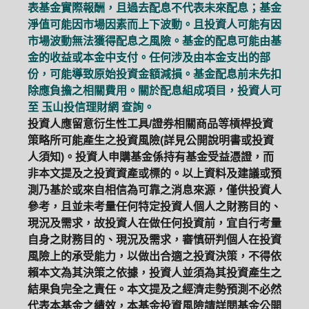
表基金實際報酬，且過去配息不代表未來配息；基金
淨值可能因市場因素而上下波動。且投資人可能有因
市場波動無法獲得配息之風險。基金的配息可能由基
金的收益或本金中支付。任何涉及由本金支出的部
份，可能導致原始投資金額減損。基金配息前未先扣
除應負擔之相關費用。關於配息組成項目，投資人可
至
玉山投信理財網
查詢。
投資人應留意衍生性工具/證券相關商品等槓桿投資
策略所可能產生之投資風險(詳見公開說明書或投資
人須知)。投資人申購基金係持有基金受益憑證，而
非本文提及之投資資產或標的。以上資料及建議或預
測乃基於或來自相信為可靠之消息來源，僅供投資人
參考，且並未考量任何特定投資人個人之財務目的、
現況及需求，故投資人在做任何投資前，宜自行考量
自身之財務目的、現況及需求，審慎研判個人在投資
風險上的承受能力，以做出合適之投資決策，不得依
賴本文為其決策之依據，投資人並須為其投資產生之
結果負完全之責任。本文提及之經濟走勢預測不必然
代表本基金之績效，本基金投資風險請詳閱基金公開