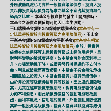
外匯波動風險也將高於一般投資等級債券。投資人投
資以非投資等級債券為訴求之基金不宜占其投資組合
過高之比重。
本基金所投資標的發生上開風險時，
本基金之淨資產價值均可能因此產生波動。
玉山瑞騰基金(原PGIM保德信瑞騰基金)
(本基金有一
定比重得投資於非投資等級之高風險債券)
、玉山金
平衡基金(原PGIM保德信金平衡基金)
(本基金有相當
比重投資於非投資等級之高風險債券)
由於非投資等
級債券之信用評等未達投資等級或未經信用評等，且
對利率變動的敏感度甚高，故本基金可能會因利率上
升、市場流動性下降，或債券發行機構違約不支付本
金、利息或破產而蒙受虧損。本基金不適合無法承擔
相關風險之投資人。本基金得投資非投資等級債券，
由於非投資等級債券信用評等較差，因此違約風險較
高，尤其在經濟景氣衰退期間，稍有可能影響償付能
力的不利消息，則此類債券價格的波動可能較為劇
烈，而利率風險、信用違約風險、外匯波動風險也將
高於一般投資等級債券。投資人投資以非投資等級債