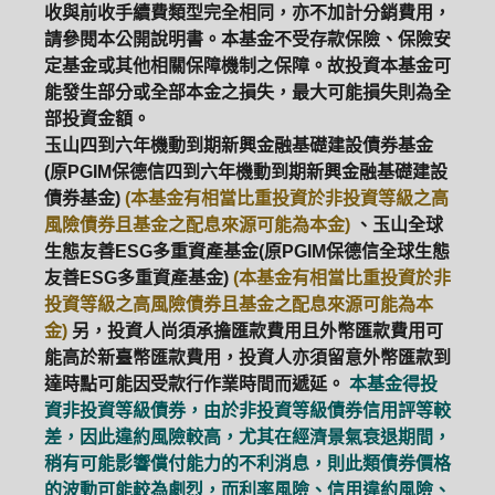
收與前收手續費類型完全相同，亦不加計分銷費用，
請參閱本公開說明書。本基金不受存款保險、保險安
ETF
中國好時平衡
壽星優惠
定基金或其他相關保障機制之保障。故投資本基金可
能發生部分或全部本金之損失，最大可能損失則為全
醫療生化
中國品牌
0%手續費
部投資金額。
玉山四到六年機動到期新興金融基礎建設債券基金
基金申購
策略成長
拉丁美洲
(原PGIM保德信四到六年機動到期新興金融基礎建設
債券基金)
(本基金有相當比重投資於非投資等級之高
大中華
風險債券且基金之配息來源可能為本金)
、玉山全球
生態友善ESG多重資產基金(原PGIM保德信全球生態
友善ESG多重資產基金)
(本基金有相當比重投資於非
投資等級之高風險債券且基金之配息來源可能為本
金)
另，投資人尚須承擔匯款費用且外幣匯款費用可
能高於新臺幣匯款費用，投資人亦須留意外幣匯款到
達時點可能因受款行作業時間而遞延。
本基金得投
資非投資等級債券，由於非投資等級債券信用評等較
差，因此違約風險較高，尤其在經濟景氣衰退期間，
稍有可能影響償付能力的不利消息，則此類債券價格
的波動可能較為劇烈，而利率風險、信用違約風險、