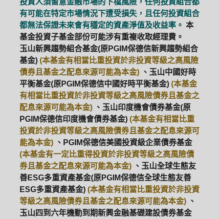
投資人須留意金融市場的下檔風險，任何投資組合都
有可能在特定市場情況下遭受損失，且任何投資組合
都無法保證未來會有穩定的資產淨值及收益率。
本
基金投資子基金部份可能涉有重複收取經理費。
玉山新興趨勢組合基金(原PGIM保德信新興趨勢組合
基金)
(本基金有相當比重投資於非投資等級之高風險
債券且基金之配息來源可能為本金)
、玉山中國好時
平衡基金(原PGIM保德信中國好時平衡基金)
(本基金
有相當比重投資於非投資等級之高風險債券且基金之
配息來源可能為本金)
、玉山印度機會債券基金(原
PGIM保德信印度機會債券基金)
(本基金有相當比重
投資於非投資等級之高風險債券且基金之配息來源可
能為本金)
、PGIM保德信美國投資級企業債券基金
(本基金有一定比重得投資於非投資等級之高風險債
券且基金之配息來源可能為本金)
、玉山全球生態友
善ESG多重資產基金(原PGIM保德信全球生態友善
ESG多重資產基金)
(本基金有相當比重投資於非投資
等級之高風險債券且基金之配息來源可能為本金)
、
玉山四到六年機動到期新興金融基礎建設債券基金