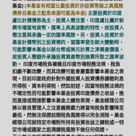
基金)
(本基金有相當比重投資於非投資等級之高風險
債券且基金之配息來源可能為本金)
主要投資於印度
盧比計價債券為主，投資人需注意，印度盧比屬於新
興市場當地貨幣，匯率上具高波動的特性，故投資人
需注意與承擔一定的匯率風險。另，投資人投資於非
基金計價幣別之投資標的，當匯率發生較大變動時，
可能影響本基金以新台幣或美元計算之淨資產價值，
故投資人需額外承擔投資資產幣別換算所致之匯率波
動。
印度市場稅負複雜且印度市場稅務法規、稅負
扣繳不斷改變，而其改變可能會嚴重影響本基金之表
現。目前印度政府針對外國投資人投資債券課徵利息
所得稅、資本利得稅，然如前述，因當地稅務法規的
不確定性而可能影響本基金投資印度債券之收益，進
而直接或間接影響本基金之績效表現，基金經理公司
將以善良管理人之注意義務盡力將當地稅負影響降至
最低，然無法保證前開稅負風險得以完全消除。基金
經理公司就特定市場對所持有投資收益之課稅或一特
定市場或國家之追溯課稅風險不做任何保證。