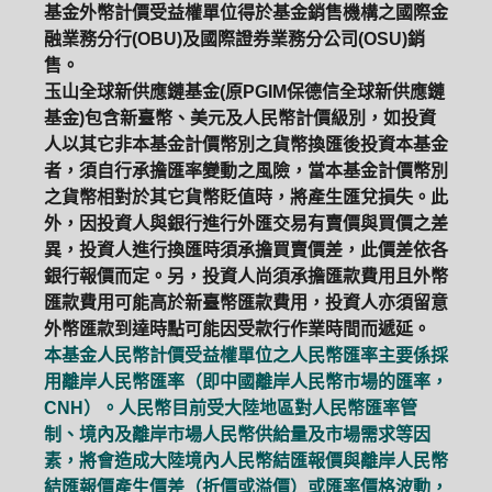
基金外幣計價受益權單位得於基金銷售機構之國際金
融業務分行(OBU)及國際證券業務分公司(OSU)銷
售。
玉山全球新供應鏈基金(原PGIM保德信全球新供應鏈
基金)包含新臺幣、美元及人民幣計價級別，如投資
人以其它非本基金計價幣別之貨幣換匯後投資本基金
者，須自行承擔匯率變動之風險，當本基金計價幣別
之貨幣相對於其它貨幣貶值時，將產生匯兌損失。此
外，因投資人與銀行進行外匯交易有賣價與買價之差
異，投資人進行換匯時須承擔買賣價差，此價差依各
銀行報價而定。另，投資人尚須承擔匯款費用且外幣
匯款費用可能高於新臺幣匯款費用，投資人亦須留意
外幣匯款到達時點可能因受款行作業時間而遞延。
本基金人民幣計價受益權單位之人民幣匯率主要係採
用離岸人民幣匯率（即中國離岸人民幣市場的匯率，
CNH）。人民幣目前受大陸地區對人民幣匯率管
制、境內及離岸市場人民幣供給量及市場需求等因
素，將會造成大陸境內人民幣結匯報價與離岸人民幣
結匯報價產生價差（折價或溢價）或匯率價格波動，