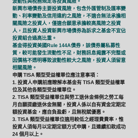
波動性與稅務規定等投資風險。
新興市場債券主要投資風險，包含外匯管制及匯率變
動、利率變動及信用違約之風險，不適合無法承擔相
關風險之投資人，僅適合願意承擔較高風險之投資
人，且投資人投資新興市場債券為訴求之基金不宜佔
投資組合過高比重。
基金得投資美國Rule 144A債券，該債券屬私募性
質，較可能發生流動性不足，財務訊息揭露不完整或
因價格不透明導致波動性較大之風險，投資人須留意
相關風險。
申購 TISA 類型受益權單位應注意事項：
1. 投資人申購前應瞭解本基金有 TISA 類型受益權單
位及其他各類型受益權單位。
2. TISA 類型受益權單位與勞工退休金條例之勞工每
月自願提繳退休金無關，投資人係以自有資金定期定
額投資基金，應自負盈虧，且無稅賦優惠。
3. TISA 類型受益權單位適用較低之經理費費率，惟
投資人須每月以定期定額方式申購，且連續扣款成功
24 個月以上。