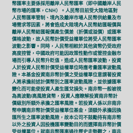
幣匯率主要係採用離岸人民幣匯率（即中國離岸人民
幣市場的匯率，CNH）。人民幣目前受大陸地區對
人民幣匯率管制、境內及離岸市場人民幣供給量及市
場需求等因素，將會造成大陸境內人民幣結匯報價與
離岸人民幣結匯報價產生價差（折價或溢價）或匯率
價格波動，故人民幣計價受益權單位將受人民幣匯率
波動之影響。同時，人民幣相較於其他貨幣仍受政府
高度控管，中國政府可能因政策性動作或管控金融市
場而引導人民幣升貶值，造成人民幣匯率波動，投資
人於投資人民幣計價受益權單位時應考量匯率波動風
險。本基金投資南非幣計價之受益權單位意謂著投資
人將承擔前述計價幣別之匯率波動風險，並依據匯率
變化而可能使投資人產生匯兌損失。南非幣一般被視
為高波動/高風險貨幣，投資人應瞭解投資南非幣計
價級別所額外承擔之匯率風險。若投資人係以非南非
幣申購南非幣計價受益權單位基金，須額外承擔因換
匯所生之匯率波動風險，故本公司不鼓勵持有南非幣
以外之投資人因投機匯率變動目的而選擇南非幣計價
受益權單位。就南非幣匯率過往歷史走勢觀之，南非