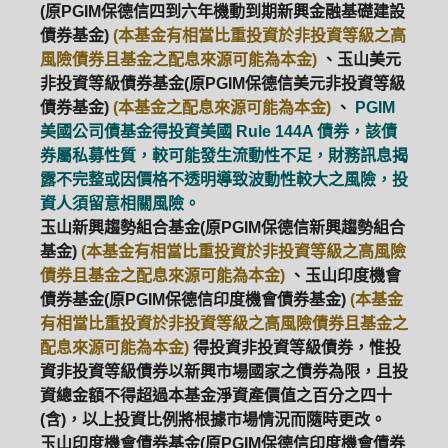
(原PGIM保德信四到六年機動到期新興金融基礎建設
債券基金)
(本基金有相當比重投資於非投資等級之高
風險債券且基金之配息來源可能為本金)
、玉山美元
非投資等級債券基金(原PGIM保德信美元非投資等級
債券基金)
(本基金之配息來源可能為本金)
、
PGIM
美國公司債基金得投資美國 Rule 144A 債券，該債
券屬私募性質，較可能發生流動性不足，財務訊息揭
露不完整或因價格不透明導致波動性較大之風險，投
資人須留意相關風險。
玉山新興趨勢組合基金(原PGIM保德信新興趨勢組合
基金)
(本基金有相當比重投資於非投資等級之高風險
債券且基金之配息來源可能為本金)
、玉山印度機會
債券基金(原PGIM保德信印度機會債券基金)
(本基金
有相當比重投資於非投資等級之高風險債券且基金之
配息來源可能為本金)
得投資非投資等級債券，惟投
資非投資等級債券以新興市場國家之債券為限，且投
資總金額不得超過本基金淨資產價值之百分之四十
(含)，以上投資比例將根據市場情況而隨時更改。
玉山印度機會債券基金(原PGIM保德信印度機會債券