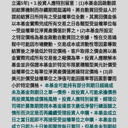
立滿5年)。3.投資人應特別留意：(1)本基金因啟動提
前結算機制而存續期間屆滿時，將自動買回受益人於
提前結算日所持有之受益權單位全數，其買回價金係
以本基金實際完成所有交易之日各類型受益權單位每
一受益權單位淨資產價值計算之。(2)本基金所設定
之特定價格為基金啟動自動買回之依據，惟在交易過
程中可能因市場變動、交易成本或流動性等因素導致
結算後之淨值低於特定價格，客戶取得之價金將以基
金實際完成所有交易後之報價為準。投資人應瞭解本
基金並非保證本基金於特定年限累積類型美元計價受
益權單位之每單位淨資產價值將達特定價格。(3)非
美元計價受益權單位之淨值可能因匯率等因素影響而
小於特定價格。
本基金可能持有部分到期日超過或
未及基金到期日之單一債券，故投資人可能承擔債券
再投資風險或價格風險。投資人應特別留意，經理公
司得於募集期間視本基金達首次最低淨發行總面額之
情形而決定是否再繼續受理投資人申購。本基金成立
日之當日起即不再接受受益權單位之申購，本基金自
成立日起九十日後即開放每日買回，但基金未到期前