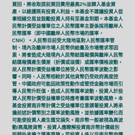
買回，將收取提前買回費用最高2%並歸入基金資
產，以維護既有投資人利益。本基金不建議投資人從
事短線交易並鼓勵投資人持有至基金到期。本基金人
民幣計價受益權單位之人民幣匯率主要係採用離岸人
民幣匯率（即中國離岸人民幣市場的匯率，
CNH）。人民幣目前受大陸地區對人民幣匯率管
制、境內及離岸市場人民幣供給量及市場需求等因
素，將會造成大陸境內人民幣結匯報價與離岸人民幣
結匯報價產生價差（折價或溢價）或匯率價格波動，
故人民幣計價受益權單位將受人民幣匯率波動之影
響。同時，人民幣相較於其他貨幣仍受政府高度控
管，中國政府可能因政策性動作或管控金融市場而引
導人民幣升貶值，造成人民幣匯率波動，投資人於投
資人民幣計價受益權單位時應考量匯率波動風險。本
基金投資南非幣計價之受益權單位意謂著投資人將承
擔前述計價幣別之匯率波動風險，並依據匯率變化而
可能使投資人產生匯兌損失。南非幣一般被視為高波
動/高風險貨幣，投資人應瞭解投資南非幣計價級別
所額外承擔之匯率風險。若投資人係以非南非幣申購