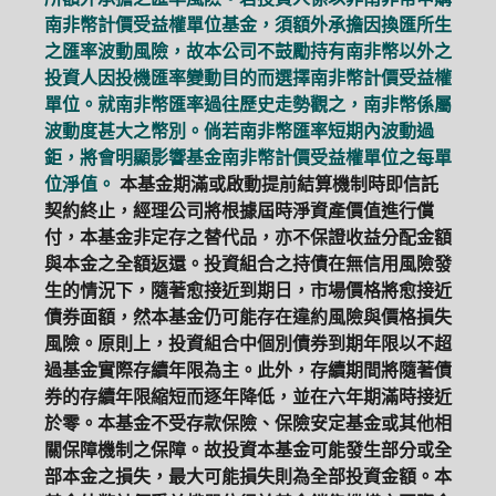
南非幣計價受益權單位基金，須額外承擔因換匯所生
之匯率波動風險，故本公司不鼓勵持有南非幣以外之
投資人因投機匯率變動目的而選擇南非幣計價受益權
單位。就南非幣匯率過往歷史走勢觀之，南非幣係屬
波動度甚大之幣別。倘若南非幣匯率短期內波動過
鉅，將會明顯影響基金南非幣計價受益權單位之每單
位淨值。
本基金期滿或啟動提前結算機制時即信託
契約終止，經理公司將根據屆時淨資產價值進行償
付，本基金非定存之替代品，亦不保證收益分配金額
與本金之全額返還。投資組合之持債在無信用風險發
生的情況下，隨著愈接近到期日，市場價格將愈接近
債券面額，然本基金仍可能存在違約風險與價格損失
風險。原則上，投資組合中個別債券到期年限以不超
過基金實際存續年限為主。此外，存續期間將隨著債
券的存續年限縮短而逐年降低，並在六年期滿時接近
於零。本基金不受存款保險、保險安定基金或其他相
關保障機制之保障。故投資本基金可能發生部分或全
部本金之損失，最大可能損失則為全部投資金額。本