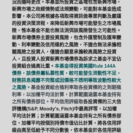
況而隨時更改。本基金所投資之區域包含新興市場，
新興市場之政經情勢或法規變動，可能對本基金造成
影響，本公司將根據各項取得資訊做專業判斷及嚴謹
的投資決策流程，來降低新興市場可能發生之市場風
險，惟本基金不能也無法消弭該風險發生之可能性。
新興市場債券主要投資風險，包含外匯管制及匯率變
動、利率變動及信用違約之風險，不適合無法承擔相
關風險之投資人，僅適合願意承擔較高風險之投資
人，且投資人投資新興市場債券為訴求之基金不宜佔
投資組合過高比重。
本基金得投資美國Rule 144A
債券，該債券屬私募性質，較可能發生流動性不足，
財務訊息揭露不完整或因價格不透明導致波動性較大
之風險。
基金投資組合殖利率取各投資標的之到期殖
利率，以加權平均法計算，計算範圍涵蓋本基金持有
之所有債券部位。平均信用評級取
各投資標的三大信
評機構(S&P, Moody's, Fitch)中最高評等，以加權
平均法計算；計算範圍涵蓋本基金持有之所有債券部
位，加權平均按個別持債市值佔比計算，將各信用評
級由高至低給予不同分數後，依本基金於各信用評級