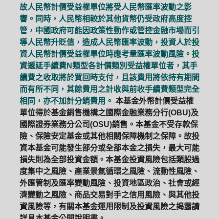
故人民幣計價受益權單位將受人民幣匯率波動之影
響。同時，人民幣相較於其他貨幣仍受政府高度控
管，中國政府可能因政策性動作或管控金融市場而引
導人民幣升貶值，造成人民幣匯率波動，投資人於投
資人民幣計價受益權單位時應考量匯率波動風險。投
資遞延手續費N類型各計價類別受益權單位者，其手
續費之收取將於買回時支付，且該費用將依持有期間
而有所不同，其餘費用之計收與前收手續費類型完全
相同，亦不加計分銷費用。
本基金外幣計價受益權
單位得於基金銷售機構之國際金融業務分行(OBU)及
國際證券業務分公司(OSU)銷售。本基金不受存款保
險、保險安定基金或其他相關保障機制之保障。故投
資本基金可能發生部分或全部本金之損失，最大可能
損失則為全部投資金額。本基金投資風險包括類股過
度集中之風險、產業景氣循環之風險、流動性風險、
外匯管制及匯率變動風險、投資地區政治、社會或經
濟變動之風險、商品交易對手之信用風險、與其他投
資風險等，有關本基金運用限制及投資風險之揭露請
詳見本基金公開說明書。