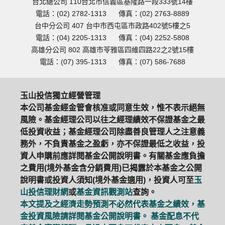
台北總公司 110台北市信義區基隆路一段333號14樓
電話：(02) 2782-1313
傳真：(02) 2763-8889
台中分公司 407 台中市西屯區市政路402號5樓之5
電話：(04) 2205-1313
傳真：(04) 2252-5808
高雄分公司 802 高雄市苓雅區四維四路22之2號15樓
電話：(07) 395-1313
傳真：(07) 586-7688
玉山投信獨立經營管理
本公司基金經金管會核准或同意生效，惟不表示絕無
風險。基金經理公司以往之經理績效不保證基金之最
低投資收益；基金經理公司除盡善良管理人之注意義
務外，不負責基金之盈虧，亦不保證最低之收益，投
資人申購前應詳閱基金公開說明書。有關基金應負擔
之費用(境外基金含分銷費用)已揭露於本基金之公開
說明書或投資人須知(境外基金適用)，投資人可至
玉
山投信理財網
或
基金資訊觀測站
查詢。
本文提及之經濟走勢預測不必然代表基金之績效，基
金投資風險請詳閱基金公開說明書。 基金配息不代