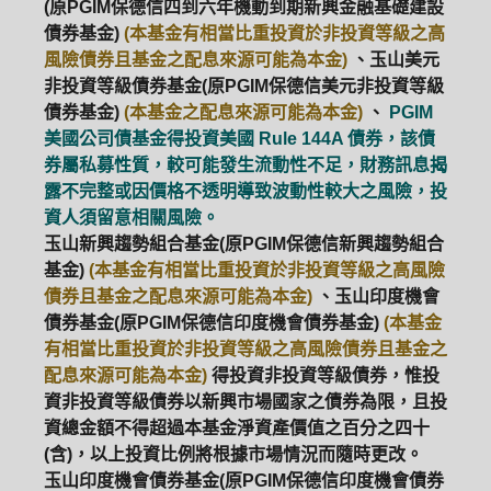
(原PGIM保德信四到六年機動到期新興金融基礎建設
債券基金)
(本基金有相當比重投資於非投資等級之高
風險債券且基金之配息來源可能為本金)
、玉山美元
非投資等級債券基金(原PGIM保德信美元非投資等級
債券基金)
(本基金之配息來源可能為本金)
、
PGIM
美國公司債基金得投資美國 Rule 144A 債券，該債
券屬私募性質，較可能發生流動性不足，財務訊息揭
露不完整或因價格不透明導致波動性較大之風險，投
資人須留意相關風險。
玉山新興趨勢組合基金(原PGIM保德信新興趨勢組合
基金)
(本基金有相當比重投資於非投資等級之高風險
債券且基金之配息來源可能為本金)
、玉山印度機會
債券基金(原PGIM保德信印度機會債券基金)
(本基金
有相當比重投資於非投資等級之高風險債券且基金之
配息來源可能為本金)
得投資非投資等級債券，惟投
資非投資等級債券以新興市場國家之債券為限，且投
資總金額不得超過本基金淨資產價值之百分之四十
(含)，以上投資比例將根據市場情況而隨時更改。
玉山印度機會債券基金(原PGIM保德信印度機會債券