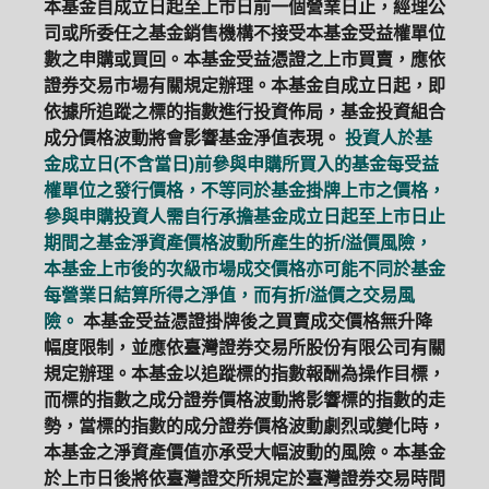
本基金自成立日起至上市日前一個營業日止，經理公
司或所委任之基金銷售機構不接受本基金受益權單位
數之申購或買回。本基金受益憑證之上市買賣，應依
證券交易市場有關規定辦理。本基金自成立日起，即
依據所追蹤之標的指數進行投資佈局，基金投資組合
成分價格波動將會影響基金淨值表現。
投資人於基
金成立日(不含當日)前參與申購所買入的基金每受益
權單位之發行價格，不等同於基金掛牌上市之價格，
參與申購投資人需自行承擔基金成立日起至上市日止
期間之基金淨資產價格波動所產生的折/溢價風險，
本基金上市後的次級市場成交價格亦可能不同於基金
每營業日結算所得之淨值，而有折/溢價之交易風
險。
本基金受益憑證掛牌後之買賣成交價格無升降
幅度限制，並應依臺灣證券交易所股份有限公司有關
規定辦理。本基金以追蹤標的指數報酬為操作目標，
而標的指數之成分證券價格波動將影響標的指數的走
勢，當標的指數的成分證券價格波動劇烈或變化時，
本基金之淨資產價值亦承受大幅波動的風險。本基金
於上市日後將依臺灣證交所規定於臺灣證券交易時間