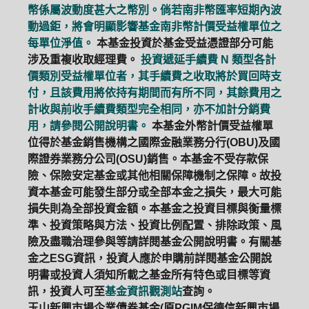
幣係屬波動度甚大之幣別。倘若南非幣匯率短期內波
動過鉅，將會明顯影響基金南非幣計價受益權單位之
每單位淨值。
本基金投資於基金受益憑證部分可能
涉及重複收取經理費。
投資遞延手續費 N 類型各計
價類別受益權單位者，其手續費之收取將於買回時支
付，且該費用將依持有期間而有所不同，其餘費用之
計收與前收手續費類型完全相同，亦不加計分銷費
用，請參閱公開說明書。
本基金外幣計價受益權單
位得於基金銷售機構之國際金融業務分行(OBU)及國
際證券業務分公司(OSU)銷售。本基金不受存款保
險、保險安定基金或其他相關保障機制之保障。故投
資本基金可能發生部分或全部本金之損失，最大可能
損失則為全部投資金額。本基金之投資目標與衡量標
準、投資策略與方法、投資比例配置、排除政策、風
險及盡職治理參與等請詳閱基金公開說明書。有關基
金之ESG資訊，投資人應於申購前詳閱基金公開說
明書或投資人須知所載之基金所有特色或目標等資
訊，投資人可至
基金資訊觀測站
查詢。
玉山新興市場企業債券基金(原PGIM保德信新興市場