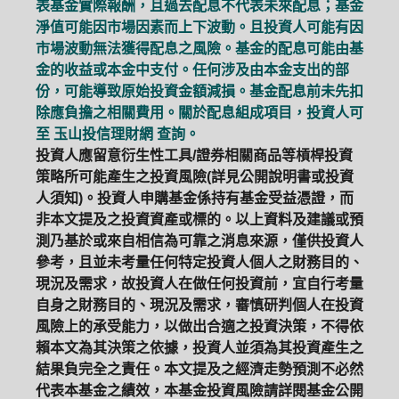
表基金實際報酬，且過去配息不代表未來配息；基金
淨值可能因市場因素而上下波動。且投資人可能有因
市場波動無法獲得配息之風險。基金的配息可能由基
金的收益或本金中支付。任何涉及由本金支出的部
份，可能導致原始投資金額減損。基金配息前未先扣
除應負擔之相關費用。關於配息組成項目，投資人可
至
玉山投信理財網
查詢。
投資人應留意衍生性工具/證券相關商品等槓桿投資
策略所可能產生之投資風險(詳見公開說明書或投資
人須知)。投資人申購基金係持有基金受益憑證，而
非本文提及之投資資產或標的。以上資料及建議或預
測乃基於或來自相信為可靠之消息來源，僅供投資人
參考，且並未考量任何特定投資人個人之財務目的、
現況及需求，故投資人在做任何投資前，宜自行考量
自身之財務目的、現況及需求，審慎研判個人在投資
風險上的承受能力，以做出合適之投資決策，不得依
賴本文為其決策之依據，投資人並須為其投資產生之
結果負完全之責任。本文提及之經濟走勢預測不必然
代表本基金之績效，本基金投資風險請詳閱基金公開