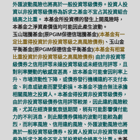
外匯波動風險也將高於一般投資等級債券。投資人投
資以非投資等級債券為訴求之基金不宜占其投資組合
過高之比重。
本基金所投資標的發生上開風險時，
本基金之淨資產價值均可能因此產生波動。
玉山瑞騰基金(原PGIM保德信瑞騰基金)
(本基金有一
定比重得投資於非投資等級之高風險債券)
、玉山金
平衡基金(原PGIM保德信金平衡基金)
(本基金有相當
比重投資於非投資等級之高風險債券)
由於非投資等
級債券之信用評等未達投資等級或未經信用評等，且
對利率變動的敏感度甚高，故本基金可能會因利率上
升、市場流動性下降，或債券發行機構違約不支付本
金、利息或破產而蒙受虧損。本基金不適合無法承擔
相關風險之投資人。本基金得投資非投資等級債券，
由於非投資等級債券信用評等較差，因此違約風險較
高，尤其在經濟景氣衰退期間，稍有可能影響償付能
力的不利消息，則此類債券價格的波動可能較為劇
烈，而利率風險、信用違約風險、外匯波動風險也將
高於一般投資等級債券。投資人投資以非投資等級債
券為訴求之基金不宜占其投資組合過高之比重。
本基