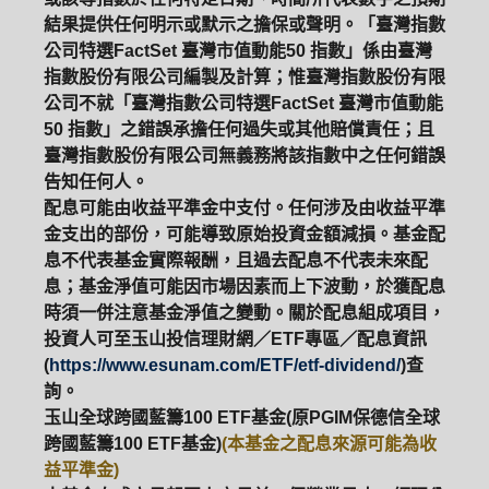
結果提供任何明示或默示之擔保或聲明。「臺灣指數
公司特選FactSet 臺灣市值動能50 指數」係由臺灣
指數股份有限公司編製及計算；惟臺灣指數股份有限
公司不就「臺灣指數公司特選FactSet 臺灣市值動能
50 指數」之錯誤承擔任何過失或其他賠償責任；且
臺灣指數股份有限公司無義務將該指數中之任何錯誤
告知任何人。
配息可能由收益平準金中支付。任何涉及由收益平準
金支出的部份，可能導致原始投資金額減損。基金配
息不代表基金實際報酬，且過去配息不代表未來配
息；基金淨值可能因市場因素而上下波動，於獲配息
時須一併注意基金淨值之變動。關於配息組成項目，
投資人可至玉山投信理財網／ETF專區／配息資訊
(
https://www.esunam.com/ETF/etf-dividend/
)查
詢。
玉山全球跨國藍籌100 ETF基金(原PGIM保德信全球
跨國藍籌100 ETF基金)
(本基金之配息來源可能為收
益平準金)