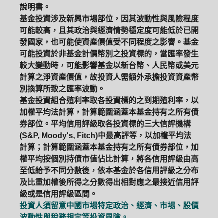
說明書。
基金投資涉及新興市場部位，因其波動性與風險程度
可能較高，且其政治與經濟情勢穩定度可能低於已開
發國家，也可能使資產價值受不同程度之影響。基金
可能投資於非基金計價幣別之投資標的，當匯率發生
較大變動時，可能影響基金以新台幣、人民幣或美元
計算之淨資產價值，故投資人需額外承擔投資資產幣
別換算所致之匯率波動。
基金投資組合殖利率取各投資標的之到期殖利率，以
加權平均法計算，計算範圍涵蓋本基金持有之所有債
券部位。平均信用評級取各投資標的三大信評機構
(S&P, Moody's, Fitch)中最高評等，以加權平均法
計算；計算範圍涵蓋本基金持有之所有債券部位，加
權平均按個別持債市值佔比計算，將各信用評級由高
至低給予不同分數後，依本基金於各信用評級之分布
及比重加權後所得之分數得出相對應之最接近信用評
級或是信用評級區間。
投資人須留意中國市場特定政治、經濟、市場、股價
波動性與稅務規定等投資風險。