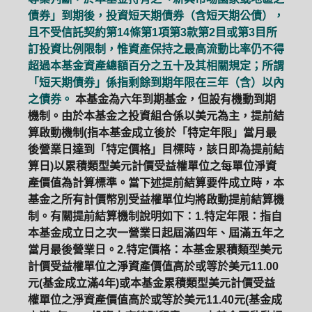
債券」到期後，投資短天期債券（含短天期公債），
且不受信託契約第14條第1項第3款第2目或第3目所
訂投資比例限制，惟資產保持之最高流動比率仍不得
超過本基金資產總額百分之五十及其相關規定；所謂
「短天期債券」係指剩餘到期年限在三年（含）以內
之債券。
本基金為六年到期基金，但設有機動到期
機制。由於本基金之投資組合係以美元為主，提前結
算啟動機制(指本基金成立後於「特定年限」當月最
後營業日達到「特定價格」目標時，該日即為提前結
算日)以累積類型美元計價受益權單位之每單位淨資
產價值為計算標準。當下述提前結算要件成立時，本
基金之所有計價幣別受益權單位均將啟動提前結算機
制。有關提前結算機制說明如下：1.特定年限：指自
本基金成立日之次一營業日起屆滿四年、屆滿五年之
當月最後營業日。2.特定價格：本基金累積類型美元
計價受益權單位之淨資產價值高於或等於美元11.00
元(基金成立滿4年)或本基金累積類型美元計價受益
權單位之淨資產價值高於或等於美元11.40元(基金成