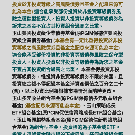
投資於非投資等級之高風險債券且基金之配息來源可
能為本金)
適合能承受部份投資於非投資等級債券風
險之穩健型投資人，投資人投資以非投資等級債券為
訴求之基金不宜占其投資組合過高之比重。
玉山美國投資級企業債券基金(原PGIM保德信美國投
資級企業債券基金)
(本基金有一定比重得投資於非投
資等級之高風險債券且基金之配息來源可能為本金)
適合能承受部份投資於非投資等級債券風險之保守型
投資人，投資人投資以非投資等級債券為訴求之基金
不宜占其投資組合過高之比重。
本基金得投資非投
資等級債券，惟投資非投資等級債券不限於美國，且
投資總金額不得超過本基金淨資產價值之百分之二十
(含)，以上投資比例將根據市場情況而隨時更改。
玉山多元收益組合基金(原PGIM保德信多元收益組合
基金)
(基金配息來源可能為本金)
、玉山策略成長
ETF組合基金(原PGIM保德信策略成長ETF組合基金)
、玉山新興趨勢組合基金(原PGIM保德信新興趨勢組
合基金)
為組合型基金，投資標的為子基金或ETF。
投資人須留意金融市場的下檔風險，任何投資組合都