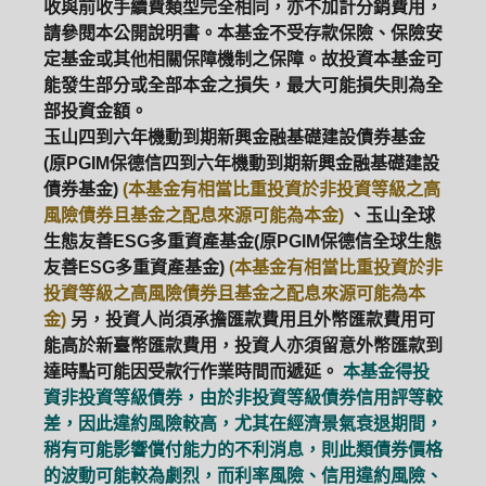
收與前收手續費類型完全相同，亦不加計分銷費用，
請參閱本公開說明書。本基金不受存款保險、保險安
定基金或其他相關保障機制之保障。故投資本基金可
能發生部分或全部本金之損失，最大可能損失則為全
部投資金額。
玉山四到六年機動到期新興金融基礎建設債券基金
(原PGIM保德信四到六年機動到期新興金融基礎建設
債券基金)
(本基金有相當比重投資於非投資等級之高
風險債券且基金之配息來源可能為本金)
、玉山全球
生態友善ESG多重資產基金(原PGIM保德信全球生態
友善ESG多重資產基金)
(本基金有相當比重投資於非
投資等級之高風險債券且基金之配息來源可能為本
金)
另，投資人尚須承擔匯款費用且外幣匯款費用可
能高於新臺幣匯款費用，投資人亦須留意外幣匯款到
達時點可能因受款行作業時間而遞延。
本基金得投
資非投資等級債券，由於非投資等級債券信用評等較
差，因此違約風險較高，尤其在經濟景氣衰退期間，
稍有可能影響償付能力的不利消息，則此類債券價格
的波動可能較為劇烈，而利率風險、信用違約風險、