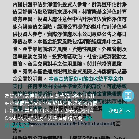
內提供盤中估計淨值供投資人參考。計算盤中估計淨
值因評價時點及資訊來源不同，與實際基金淨值計算
或有差異，投資人應注意盤中估計淨值與實際淨值可
能有誤差值之風險，經理公司提供的盤中估計淨值僅
供投資人參考，實際淨值應以本公司最終公告之每日
淨值為準。本基金投資風險包括類股過度集中之風
險、產業景氣循環之風險、流動性風險、外匯管制及
匯率變動之風險、投資地區政治、社會或經濟變動之
風險、商品交易對手之信用風險、與其他投資風險
等。有關本基金運用限制及投資風險之揭露請詳見基
金公開說明書。
本基金的配息可能由收益平準金中
支付，任何涉及由收益平準金支出的部份，可能導致
原始投資金額減損。基金配息不代表基金實際報酬，
為提供您最佳個人化且即時的服務，本網
且過去配息不代表未來配息；基金淨值可能因市場因
站透過使用Cookies紀錄與存取您的瀏覽使
素而上下波動。
關於配息組成項目，投資人可至玉
用訊息。當您使用本網站，即表示您同意
我知道了
山投信理財網／ETF專區／配息資訊
Cookies技術支援。更多資訊請參閱
隱私
(
https://www.esunam.com/ETF/etf-dividend/
)查
權保護聲明
。
詢。
指數編製公司免責聲明：「標普全球100指數（S&P