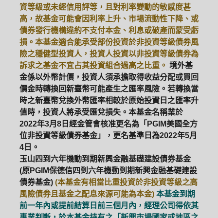
資等級或未經信用評等，且對利率變動的敏感度甚
高，故基金可能會因利率上升、市場流動性下降、或
ETF
中國好時平衡
壽星優惠
債券發行機構違約不支付本金、利息或破產而蒙受虧
損。本基金適合能承受部份投資於非投資等級債券風
醫療生化
中國品牌
0%手續費
險之穩健型投資人，投資人投資以非投資等級債券為
訴求之基金不宜占其投資組合過高之比重。
境外基
基金申購
策略成長
拉丁美洲
金係以外幣計價，投資人須承擔取得收益分配或買回
價金時轉換回新臺幣可能產生之匯率風險。若轉換當
大中華
時之新臺幣兌換外幣匯率相較於原始投資日之匯率升
值時，投資人將承受匯兌損失。本基金名稱業於
2022年3月8日經金管會核准更名為「PGIM美國全方
位非投資等級債券基金」，更名基準日為2022年5月
4日。
玉山四到六年機動到期新興金融基礎建設債券基金
(原PGIM保德信四到六年機動到期新興金融基礎建設
債券基金)
(本基金有相當比重投資於非投資等級之高
風險債券且基金之配息來源可能為本金)
本基金到期
前一年內或提前結算日前三個月內，經理公司得依其
專業判斷，於本基金持有之「新興市場國家或地區之