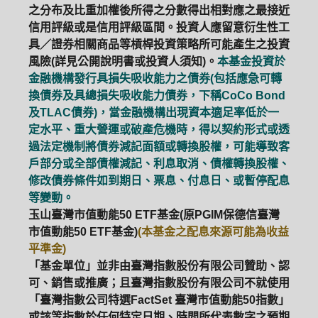
之分布及比重加權後所得之分數得出相對應之最接近
信用評級或是信用評級區間。投資人應留意衍生性工
具／證券相關商品等槓桿投資策略所可能產生之投資
風險(詳見公開說明書或投資人須知)。
本基金投資於
金融機構發行具損失吸收能力之債券(包括應急可轉
換債券及具總損失吸收能力債券，下稱CoCo Bond
及TLAC債券)，當金融機構出現資本適足率低於一
定水平、重大營運或破產危機時，得以契約形式或透
過法定機制將債券減記面額或轉換股權，可能導致客
戶部分或全部債權減記、利息取消、債權轉換股權、
修改債券條件如到期日、票息、付息日、或暫停配息
等變動。
玉山臺灣市值動能50 ETF基金(原PGIM保德信臺灣
市值動能50 ETF基金)
(本基金之配息來源可能為收益
平準金)
「基金單位」並非由臺灣指數股份有限公司贊助、認
可、銷售或推廣；且臺灣指數股份有限公司不就使用
「臺灣指數公司特選FactSet 臺灣市值動能50指數」
或該等指數於任何特定日期、時間所代表數字之預期