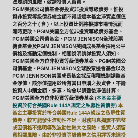
法履約的風險，敬請投資人留意。
PGIM美國公司債基金得投資非投資等級債券，惟投
資非投資等級債券總金額不得超過本基金淨資產價值
之百分之十 ( 含 )，以上投資比例將根據市場情況而
隨時更改。PGIM美國全方位非投資等級債券基金、
PGIM美國公司債基金、PGIM JENNISON全球股票
機會基金及PGIM JENNISON美國成長基金採用公平
價格及擺動定價機制，相關說明請詳投資人須知。
PGIM美國全方位非投資等級債券基金、PGIM美國公
司債基金、PGIM JENNISON全球股票機會基金以及
PGIM JENNISON美國成長基金採反稀釋機制調整基
金淨值，該淨值適用於所有當日申購之投資者，不論
投資人申贖金額、多寡，均會以調整後淨值計算。
PGIM美國全方位非投資等級債券基金
(本基金主要
投資於符合美國Rule 144A規定之私募性質債券)
本
基金主要投資於符合美國Rule 144A規定之私募性質
債券，較可能發生流動性不足，財務訊息揭露不完整
PGIM系列基金
168循環投資
或因價格不透明導致波動性較大之風險，投資人須留
意相關風險。由於非投資等級債券之信用評等未達投
定期(不)定額
高成長基金
月配息