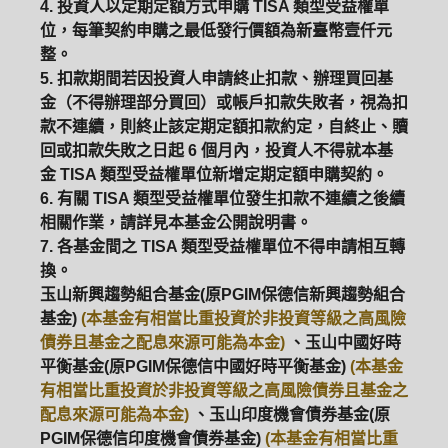
4. 投資人以定期定額方式申購 TISA 類型受益權單
位，每筆契約申購之最低發行價額為新臺幣壹仟元
整。
5. 扣款期間若因投資人申請終止扣款、辦理買回基
金（不得辦理部分買回）或帳戶扣款失敗者，視為扣
款不連續，則終止該定期定額扣款約定，自終止、贖
回或扣款失敗之日起 6 個月內，投資人不得就本基
金 TISA 類型受益權單位新增定期定額申購契約。
6. 有關 TISA 類型受益權單位發生扣款不連續之後續
相關作業，請詳見本基金公開說明書。
7. 各基金間之 TISA 類型受益權單位不得申請相互轉
換。
玉山新興趨勢組合基金(原PGIM保德信新興趨勢組合
基金)
(本基金有相當比重投資於非投資等級之高風險
債券且基金之配息來源可能為本金)
、玉山中國好時
平衡基金(原PGIM保德信中國好時平衡基金)
(本基金
有相當比重投資於非投資等級之高風險債券且基金之
配息來源可能為本金)
、玉山印度機會債券基金(原
PGIM保德信印度機會債券基金)
(本基金有相當比重