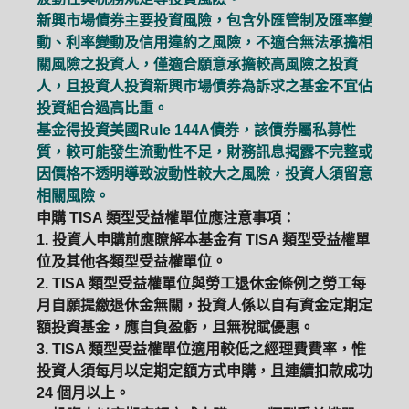
新興市場債券主要投資風險，包含外匯管制及匯率變
動、利率變動及信用違約之風險，不適合無法承擔相
關風險之投資人，僅適合願意承擔較高風險之投資
人，且投資人投資新興市場債券為訴求之基金不宜佔
投資組合過高比重。
基金得投資美國Rule 144A債券，該債券屬私募性
質，較可能發生流動性不足，財務訊息揭露不完整或
因價格不透明導致波動性較大之風險，投資人須留意
相關風險。
申購 TISA 類型受益權單位應注意事項：
1. 投資人申購前應瞭解本基金有 TISA 類型受益權單
位及其他各類型受益權單位。
2. TISA 類型受益權單位與勞工退休金條例之勞工每
月自願提繳退休金無關，投資人係以自有資金定期定
額投資基金，應自負盈虧，且無稅賦優惠。
3. TISA 類型受益權單位適用較低之經理費費率，惟
投資人須每月以定期定額方式申購，且連續扣款成功
24 個月以上。