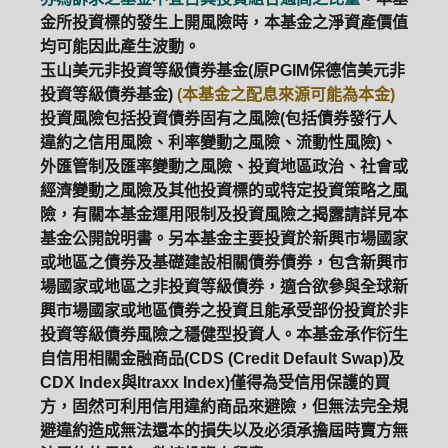
金所投資標的發生上開風險時，本基金之淨資產價值
均可能因此產生波動。
玉山美元非投資等級債券基金(原PGIM保德信美元非
投資等級債券基金)
(本基金之配息來源可能為本金)
投資風險包括投資債券固有之風險(包括債券發行人
違約之信用風險、利率變動之風險、流動性風險)、
外匯管制及匯率變動之風險、投資地區政治、社會或
經濟變動之風險及其他投資標的或特定投資策略之風
險，有關本基金運用限制及投資風險之揭露請詳見本
基金公開說明書。另本基金主要投資於新興市場國家
或地區之債券及基礎建設相關債券債券，包含新興市
場國家或地區之非投資等級債券，適合欲參與全球新
興市場國家或地區債券之投資且能承受部份投資於非
投資等級債券風險之穩健型投資人。本基金承作衍生
自信用相關金融商品(CDS (Credit Default Swap)及
CDX Index與Itraxx Index)僅得為受信用保護的買
方，固然可利用信用違約商品來避險，但無法完全規
避違約造成無法還本的損失以及必須承擔屆時賣方無