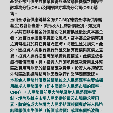
基金外幣計價受益權單位得於基金銷售機構之國際金
融業務分行(OBU)及國際證券業務分公司(OSU)銷
售。
玉山全球新供應鏈基金(原PGIM保德信全球新供應鏈
基金)包含新臺幣、美元及人民幣計價級別，如投資
人以其它非本基金計價幣別之貨幣換匯後投資本基金
者，須自行承擔匯率變動之風險，當本基金計價幣別
之貨幣相對於其它貨幣貶值時，將產生匯兌損失。此
外，因投資人與銀行進行外匯交易有賣價與買價之差
異，投資人進行換匯時須承擔買賣價差，此價差依各
銀行報價而定。另，投資人尚須承擔匯款費用且外幣
匯款費用可能高於新臺幣匯款費用，投資人亦須留意
外幣匯款到達時點可能因受款行作業時間而遞延。
本基金人民幣計價受益權單位之人民幣匯率主要係採
用離岸人民幣匯率（即中國離岸人民幣市場的匯率，
CNH）。人民幣目前受大陸地區對人民幣匯率管
制、境內及離岸市場人民幣供給量及市場需求等因
素，將會造成大陸境內人民幣結匯報價與離岸人民幣
結匯報價產生價差（折價或溢價）或匯率價格波動，