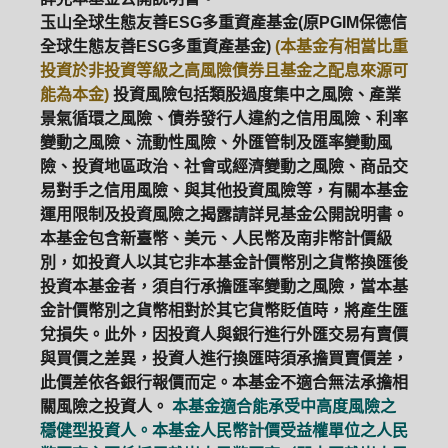
玉山全球生態友善ESG多重資產基金(原PGIM保德信
全球生態友善ESG多重資產基金)
(本基金有相當比重
投資於非投資等級之高風險債券且基金之配息來源可
能為本金)
投資風險包括類股過度集中之風險、產業
景氣循環之風險、債券發行人違約之信用風險、利率
變動之風險、流動性風險、外匯管制及匯率變動風
險、投資地區政治、社會或經濟變動之風險、商品交
易對手之信用風險、與其他投資風險等，有關本基金
運用限制及投資風險之揭露請詳見基金公開說明書。
本基金包含新臺幣、美元、人民幣及南非幣計價級
別，如投資人以其它非本基金計價幣別之貨幣換匯後
投資本基金者，須自行承擔匯率變動之風險，當本基
金計價幣別之貨幣相對於其它貨幣貶值時，將產生匯
兌損失。此外，因投資人與銀行進行外匯交易有賣價
與買價之差異，投資人進行換匯時須承擔買賣價差，
此價差依各銀行報價而定。本基金不適合無法承擔相
關風險之投資人。
本基金適合能承受中高度風險之
穩健型投資人。本基金人民幣計價受益權單位之人民