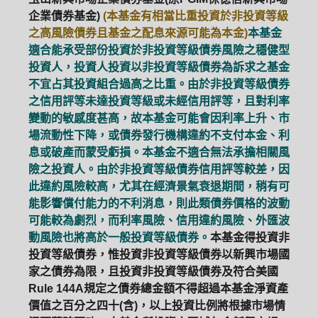
企業債券基金)
(本基金有相當比重投資於非投資等級
之高風險債券且基金之配息來源可能為本金)
本基金
適合能承受部份投資於非投資等級債券風險之穩健型
投資人，投資人投資以非投資等級債券為訴求之基金
不宜占其投資組合過高之比重。由於非投資等級債券
之信用評等未達投資等級或未經信用評等，且對利率
變動的敏感度甚高，故本基金可能會因利率上升、市
場流動性下降，或債券發行機構違約不支付本金、利
息或破產而蒙受虧損。本基金不適合無法承擔相關風
險之投資人。由於非投資等級債券信用評等較差，因
此違約風險較高，尤其在經濟景氣衰退期間，稍有可
能影響償付能力的不利消息，則此類債券價格的波動
可能較為劇烈，而利率風險、信用違約風險、外匯波
動風險也將高於一般投資等級債券。
本基金得投資非
投資等級債券，惟投資非投資等級債券以新興市場國
家之債券為限，且投資非投資等級債券及符合美國
Rule 144A規定之債券總金額不得超過本基金淨資產
價值之百分之四十(含)，以上投資比例將根據市場情