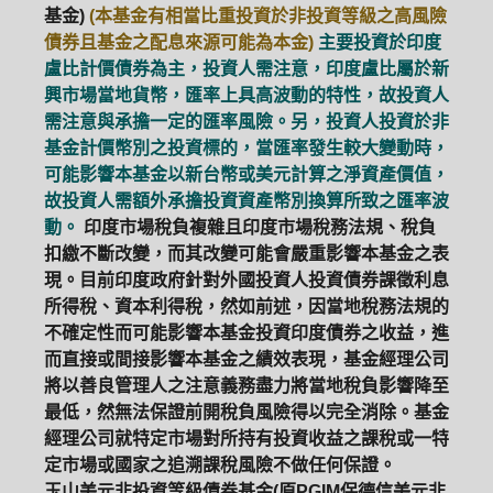
基金)
(本基金有相當比重投資於非投資等級之高風險
債券且基金之配息來源可能為本金)
主要投資於印度
盧比計價債券為主，投資人需注意，印度盧比屬於新
興市場當地貨幣，匯率上具高波動的特性，故投資人
需注意與承擔一定的匯率風險。另，投資人投資於非
基金計價幣別之投資標的，當匯率發生較大變動時，
可能影響本基金以新台幣或美元計算之淨資產價值，
故投資人需額外承擔投資資產幣別換算所致之匯率波
動。
印度市場稅負複雜且印度市場稅務法規、稅負
扣繳不斷改變，而其改變可能會嚴重影響本基金之表
現。目前印度政府針對外國投資人投資債券課徵利息
所得稅、資本利得稅，然如前述，因當地稅務法規的
不確定性而可能影響本基金投資印度債券之收益，進
而直接或間接影響本基金之績效表現，基金經理公司
將以善良管理人之注意義務盡力將當地稅負影響降至
最低，然無法保證前開稅負風險得以完全消除。基金
經理公司就特定市場對所持有投資收益之課稅或一特
定市場或國家之追溯課稅風險不做任何保證。
玉山美元非投資等級債券基金(原PGIM保德信美元非