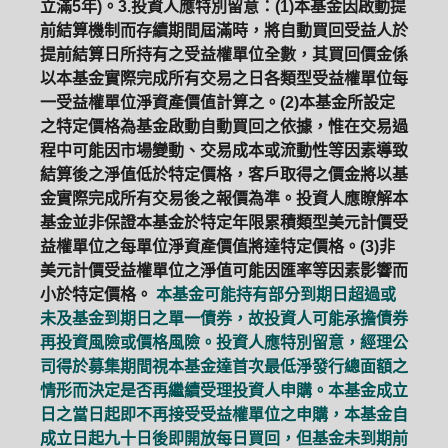
立滿5年)。3.投資人應特別留意：(1)本基金因啟動提
前結算機制而存續期間屆滿時，將自動買回受益人於
提前結算日所持有之受益權單位全數，其買回價金係
以本基金實際完成所有交易之日各類型受益權單位每
一受益權單位淨資產價值計算之。(2)本基金所設定
之特定價格為基金啟動自動買回之依據，惟在交易過
程中可能因市場變動、交易成本或流動性等因素導致
結算後之淨值低於特定價格，客戶取得之價金將以基
金實際完成所有交易後之報價為準。投資人應瞭解本
基金並非保證本基金於特定年限累積類型美元計價受
益權單位之每單位淨資產價值將達特定價格。(3)非
美元計價受益權單位之淨值可能因匯率等因素影響而
小於特定價格。
本基金可能持有部分到期日超過或
未及基金到期日之單一債券，故投資人可能承擔債券
再投資風險或價格風險。投資人應特別留意，經理公
司得於募集期間視本基金達首次最低淨發行總面額之
情形而決定是否再繼續受理投資人申購。本基金成立
日之當日起即不再接受受益權單位之申購，本基金自
成立日起九十日後即開放每日買回，但基金未到期前