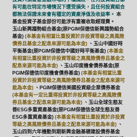
有可能在特定市場情況下遭受損失，且任何投資組合
都無法保證未來會有穩定的資產淨值及收益率。
本
基金投資子基金部份可能涉有重複收取經理費。
玉山新興趨勢組合基金(原PGIM保德信新興趨勢組合
基金)
(本基金有相當比重投資於非投資等級之高風險
債券且基金之配息來源可能為本金)
、玉山中國好時
平衡基金(原PGIM保德信中國好時平衡基金)
(本基金
有相當比重投資於非投資等級之高風險債券且基金之
配息來源可能為本金)
、玉山印度機會債券基金(原
PGIM保德信印度機會債券基金)
(本基金有相當比重
投資於非投資等級之高風險債券且基金之配息來源可
能為本金)
、PGIM保德信美國投資級企業債券基金
(本基金有一定比重得投資於非投資等級之高風險債
券且基金之配息來源可能為本金)
、玉山全球生態友
善ESG多重資產基金(原PGIM保德信全球生態友善
ESG多重資產基金)
(本基金有相當比重投資於非投資
等級之高風險債券且基金之配息來源可能為本金)
、
玉山四到六年機動到期新興金融基礎建設債券基金