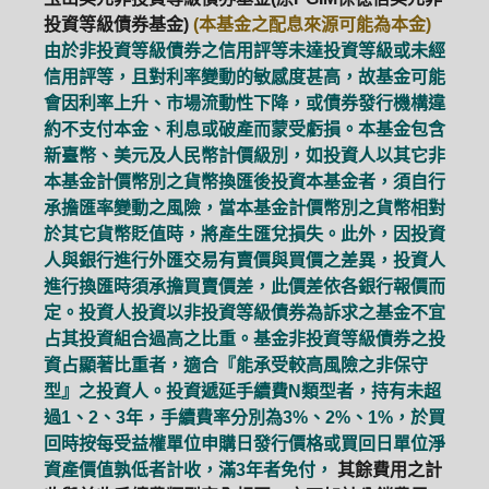
投資等級債券基金)
(本基金之配息來源可能為本金)
由於非投資等級債券之信用評等未達投資等級或未經
信用評等，且對利率變動的敏感度甚高，故基金可能
會因利率上升、市場流動性下降，或債券發行機構違
約不支付本金、利息或破產而蒙受虧損。本基金包含
新臺幣、美元及人民幣計價級別，如投資人以其它非
本基金計價幣別之貨幣換匯後投資本基金者，須自行
承擔匯率變動之風險，當本基金計價幣別之貨幣相對
於其它貨幣貶值時，將產生匯兌損失。此外，因投資
人與銀行進行外匯交易有賣價與買價之差異，投資人
進行換匯時須承擔買賣價差，此價差依各銀行報價而
定。投資人投資以非投資等級債券為訴求之基金不宜
占其投資組合過高之比重。基金非投資等級債券之投
資占顯著比重者，適合『能承受較高風險之非保守
型』之投資人。投資遞延手續費N類型者，持有未超
過1、2、3年，手續費率分別為3%、2%、1%，於買
回時按每受益權單位申購日發行價格或買回日單位淨
資產價值孰低者計收，滿3年者免付，
其餘費用之計