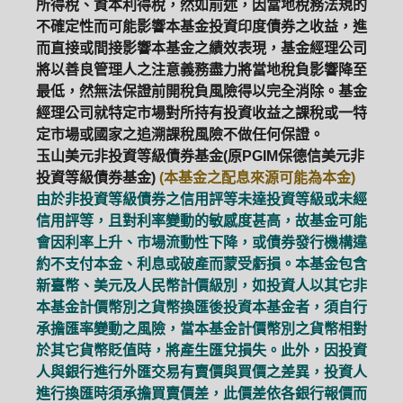
所得稅、資本利得稅，然如前述，因當地稅務法規的
不確定性而可能影響本基金投資印度債券之收益，進
而直接或間接影響本基金之績效表現，基金經理公司
將以善良管理人之注意義務盡力將當地稅負影響降至
最低，然無法保證前開稅負風險得以完全消除。基金
經理公司就特定市場對所持有投資收益之課稅或一特
定市場或國家之追溯課稅風險不做任何保證。
玉山美元非投資等級債券基金(原PGIM保德信美元非
投資等級債券基金)
(本基金之配息來源可能為本金)
由於非投資等級債券之信用評等未達投資等級或未經
信用評等，且對利率變動的敏感度甚高，故基金可能
會因利率上升、市場流動性下降，或債券發行機構違
約不支付本金、利息或破產而蒙受虧損。本基金包含
新臺幣、美元及人民幣計價級別，如投資人以其它非
本基金計價幣別之貨幣換匯後投資本基金者，須自行
承擔匯率變動之風險，當本基金計價幣別之貨幣相對
於其它貨幣貶值時，將產生匯兌損失。此外，因投資
人與銀行進行外匯交易有賣價與買價之差異，投資人
進行換匯時須承擔買賣價差，此價差依各銀行報價而