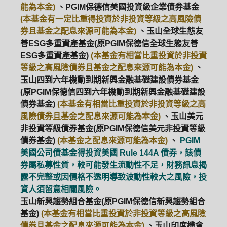
能為本金)
、PGIM保德信美國投資級企業債券基金
(本基金有一定比重得投資於非投資等級之高風險債
券且基金之配息來源可能為本金)
、玉山全球生態友
善ESG多重資產基金(原PGIM保德信全球生態友善
ESG多重資產基金)
(本基金有相當比重投資於非投資
等級之高風險債券且基金之配息來源可能為本金)
、
玉山四到六年機動到期新興金融基礎建設債券基金
(原PGIM保德信四到六年機動到期新興金融基礎建設
債券基金)
(本基金有相當比重投資於非投資等級之高
風險債券且基金之配息來源可能為本金)
、玉山美元
非投資等級債券基金(原PGIM保德信美元非投資等級
債券基金)
(本基金之配息來源可能為本金)
、
PGIM
美國公司債基金得投資美國 Rule 144A 債券，該債
券屬私募性質，較可能發生流動性不足，財務訊息揭
露不完整或因價格不透明導致波動性較大之風險，投
資人須留意相關風險。
PGIM系列基金
168循環投資
玉山新興趨勢組合基金(原PGIM保德信新興趨勢組合
基金)
(本基金有相當比重投資於非投資等級之高風險
定期(不)定額
高成長基金
月配息
債券且基金之配息來源可能為本金)
、玉山印度機會