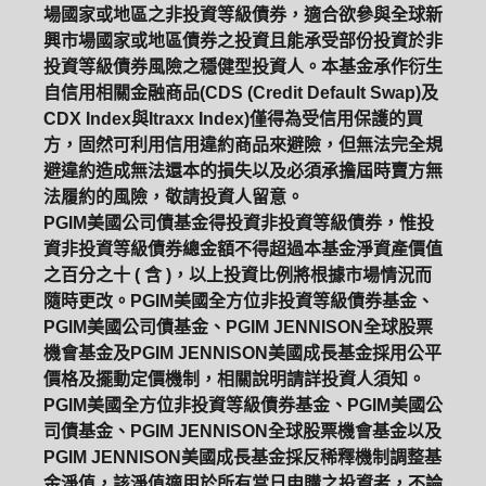
場國家或地區之非投資等級債券，適合欲參與全球新
興市場國家或地區債券之投資且能承受部份投資於非
投資等級債券風險之穩健型投資人。本基金承作衍生
自信用相關金融商品(CDS (Credit Default Swap)及
CDX Index與Itraxx Index)僅得為受信用保護的買
方，固然可利用信用違約商品來避險，但無法完全規
避違約造成無法還本的損失以及必須承擔屆時賣方無
法履約的風險，敬請投資人留意。
PGIM美國公司債基金得投資非投資等級債券，惟投
資非投資等級債券總金額不得超過本基金淨資產價值
之百分之十 ( 含 )，以上投資比例將根據市場情況而
隨時更改。PGIM美國全方位非投資等級債券基金、
PGIM美國公司債基金、PGIM JENNISON全球股票
機會基金及PGIM JENNISON美國成長基金採用公平
價格及擺動定價機制，相關說明請詳投資人須知。
PGIM美國全方位非投資等級債券基金、PGIM美國公
司債基金、PGIM JENNISON全球股票機會基金以及
PGIM JENNISON美國成長基金採反稀釋機制調整基
金淨值，該淨值適用於所有當日申購之投資者，不論