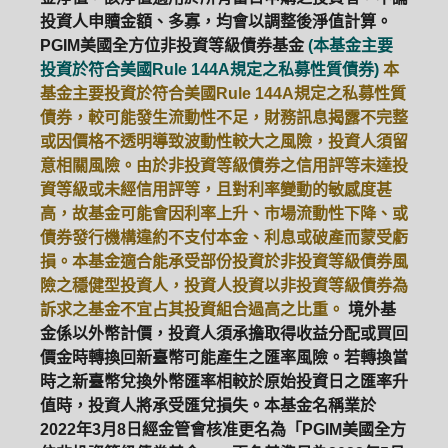
投資人申贖金額、多寡，均會以調整後淨值計算。
PGIM美國全方位非投資等級債券基金
(本基金主要
投資於符合美國Rule 144A規定之私募性質債券)
本
基金主要投資於符合美國Rule 144A規定之私募性質
債券，較可能發生流動性不足，財務訊息揭露不完整
或因價格不透明導致波動性較大之風險，投資人須留
意相關風險。由於非投資等級債券之信用評等未達投
資等級或未經信用評等，且對利率變動的敏感度甚
高，故基金可能會因利率上升、市場流動性下降、或
債券發行機構違約不支付本金、利息或破產而蒙受虧
損。本基金適合能承受部份投資於非投資等級債券風
險之穩健型投資人，投資人投資以非投資等級債券為
訴求之基金不宜占其投資組合過高之比重。
境外基
金係以外幣計價，投資人須承擔取得收益分配或買回
價金時轉換回新臺幣可能產生之匯率風險。若轉換當
時之新臺幣兌換外幣匯率相較於原始投資日之匯率升
值時，投資人將承受匯兌損失。本基金名稱業於
2022年3月8日經金管會核准更名為「PGIM美國全方