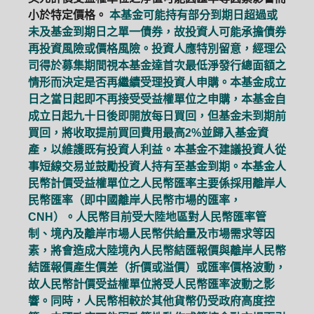
小於特定價格。
本基金可能持有部分到期日超過或
未及基金到期日之單一債券，故投資人可能承擔債券
再投資風險或價格風險。投資人應特別留意，經理公
司得於募集期間視本基金達首次最低淨發行總面額之
情形而決定是否再繼續受理投資人申購。本基金成立
日之當日起即不再接受受益權單位之申購，本基金自
成立日起九十日後即開放每日買回，但基金未到期前
買回，將收取提前買回費用最高2%並歸入基金資
產，以維護既有投資人利益。本基金不建議投資人從
事短線交易並鼓勵投資人持有至基金到期。本基金人
民幣計價受益權單位之人民幣匯率主要係採用離岸人
民幣匯率（即中國離岸人民幣市場的匯率，
CNH）。人民幣目前受大陸地區對人民幣匯率管
制、境內及離岸市場人民幣供給量及市場需求等因
素，將會造成大陸境內人民幣結匯報價與離岸人民幣
結匯報價產生價差（折價或溢價）或匯率價格波動，
故人民幣計價受益權單位將受人民幣匯率波動之影
響。同時，人民幣相較於其他貨幣仍受政府高度控