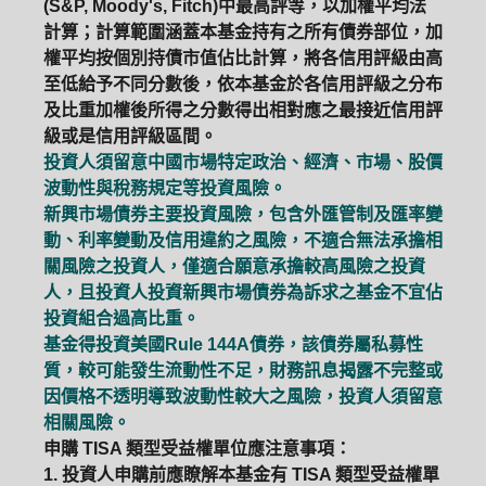
(S&P, Moody's, Fitch)中最高評等，以加權平均法
計算；計算範圍涵蓋本基金持有之所有債券部位，加
權平均按個別持債市值佔比計算，將各信用評級由高
至低給予不同分數後，依本基金於各信用評級之分布
及比重加權後所得之分數得出相對應之最接近信用評
級或是信用評級區間。
投資人須留意中國市場特定政治、經濟、市場、股價
波動性與稅務規定等投資風險。
新興市場債券主要投資風險，包含外匯管制及匯率變
動、利率變動及信用違約之風險，不適合無法承擔相
關風險之投資人，僅適合願意承擔較高風險之投資
人，且投資人投資新興市場債券為訴求之基金不宜佔
投資組合過高比重。
基金得投資美國Rule 144A債券，該債券屬私募性
質，較可能發生流動性不足，財務訊息揭露不完整或
因價格不透明導致波動性較大之風險，投資人須留意
相關風險。
申購 TISA 類型受益權單位應注意事項：
1. 投資人申購前應瞭解本基金有 TISA 類型受益權單