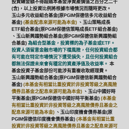
投資總金額不得超過本基金淨資產價值之百分之二十
(含)，以上投資比例將根據市場情況而隨時更改。
玉山多元收益組合基金(原PGIM保德信多元收益組合
基金)
(基金配息來源可能為本金)
、玉山策略成長
ETF組合基金(原PGIM保德信策略成長ETF組合基金)
、玉山新興趨勢組合基金(原PGIM保德信新興趨勢組
合基金)
為組合型基金，投資標的為子基金或ETF。
投資人須留意金融市場的下檔風險，任何投資組合都
有可能在特定市場情況下遭受損失，且任何投資組合
都無法保證未來會有穩定的資產淨值及收益率。
本
基金投資子基金部份可能涉有重複收取經理費。
玉山新興趨勢組合基金(原PGIM保德信新興趨勢組合
基金)
(本基金有相當比重投資於非投資等級之高風險
債券且基金之配息來源可能為本金)
、玉山中國好時
平衡基金(原PGIM保德信中國好時平衡基金)
(本基金
有相當比重投資於非投資等級之高風險債券且基金之
配息來源可能為本金)
、玉山印度機會債券基金(原
PGIM保德信印度機會債券基金)
(本基金有相當比重
投資於非投資等級之高風險債券且基金之配息來源可