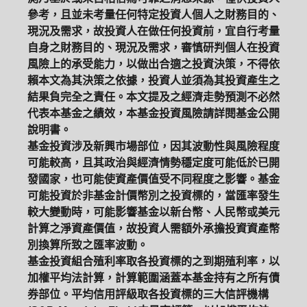
參考，且並未考量任何特定投資人個人之財務目的、
現況及需求，故投資人在做任何投資前，宜自行考量
自身之財務目的、現況及需求，審慎研判個人在投資
風險上的承受能力，以做出合適之投資決策，不得依
賴本文為其決策之依據，投資人並須為其投資產生之
結果負完全之責任。本文提及之經濟走勢預測不必然
代表本基金之績效，本基金投資風險請詳閱基金公開
說明書。
基金投資涉及新興市場部位，因其波動性與風險程度
可能較高，且其政治與經濟情勢穩定度可能低於已開
發國家，也可能使資產價值受不同程度之影響。基金
可能投資於非基金計價幣別之投資標的，當匯率發生
較大變動時，可能影響基金以新台幣、人民幣或美元
計算之淨資產價值，故投資人需額外承擔投資資產幣
別換算所致之匯率波動。
基金投資組合殖利率取各投資標的之到期殖利率，以
加權平均法計算，計算範圍涵蓋本基金持有之所有債
券部位。平均信用評級取各投資標的三大信評機構