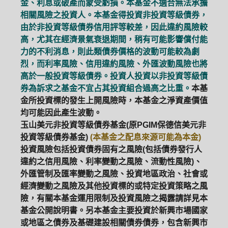
金、利息或破產而蒙受虧損。本基金不適合無法承擔
相關風險之投資人。本基金得投資非投資等級債券，
由於非投資等級債券信用評等較差，因此違約風險較
高，尤其在經濟景氣衰退期間，稍有可能影響償付能
力的不利消息，則此類債券價格的波動可能較為劇
烈，而利率風險、信用違約風險、外匯波動風險也將
高於一般投資等級債券。投資人投資以非投資等級債
券為訴求之基金不宜占其投資組合過高之比重。
本基
金所投資標的發生上開風險時，本基金之淨資產價值
均可能因此產生波動。
玉山美元非投資等級債券基金(原PGIM保德信美元非
投資等級債券基金)
(本基金之配息來源可能為本金)
投資風險包括投資債券固有之風險(包括債券發行人
違約之信用風險、利率變動之風險、流動性風險)、
外匯管制及匯率變動之風險、投資地區政治、社會或
經濟變動之風險及其他投資標的或特定投資策略之風
險，有關本基金運用限制及投資風險之揭露請詳見本
基金公開說明書。另本基金主要投資於新興市場國家
或地區之債券及基礎建設相關債券債券，包含新興市