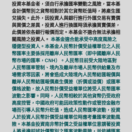
投資本基金者，須自行承擔匯率變動之風險，當本基
金計價幣別之貨幣相對於其它貨幣貶值時，將產生匯
兌損失。此外，因投資人與銀行進行外匯交易有賣價
與買價之差異，投資人進行換匯時須承擔買賣價差，
此價差依各銀行報價而定。本基金不適合無法承擔相
關風險之投資人。
本基金適合能承受中高度風險之
穩健型投資人。本基金人民幣計價受益權單位之人民
幣匯率主要係採用離岸人民幣匯率（即中國離岸人民
幣市場的匯率，CNH）。人民幣目前受大陸地區對
人民幣匯率管制、境內及離岸市場人民幣供給量及市
場需求等因素，將會造成大陸境內人民幣結匯報價與
離岸人民幣結匯報價產生價差（折價或溢價）或匯率
價格波動，故人民幣計價受益權單位將受人民幣匯率
波動之影響。同時，人民幣相較於其他貨幣仍受政府
高度控管，中國政府可能因政策性動作或管控金融市
場而引導人民幣升貶值，造成人民幣匯率波動，投資
人於投資人民幣計價受益權單位時應考量匯率波動風
險。本基金投資南非幣計價之受益權單位意謂著投資
人將承擔前述計價幣別之匯率波動風險，並依據匯率