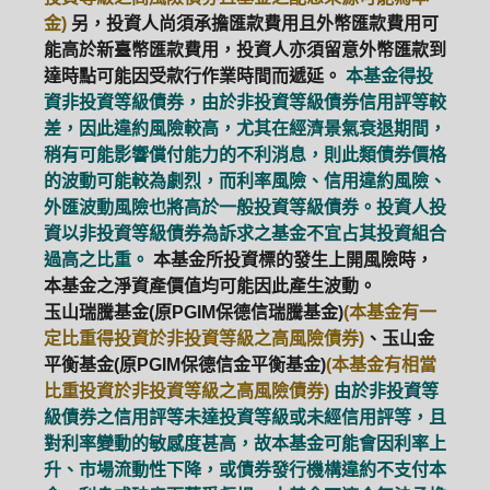
金)
另，投資人尚須承擔匯款費用且外幣匯款費用可
能高於新臺幣匯款費用，投資人亦須留意外幣匯款到
達時點可能因受款行作業時間而遞延。
本基金得投
資非投資等級債券，由於非投資等級債券信用評等較
差，因此違約風險較高，尤其在經濟景氣衰退期間，
稍有可能影響償付能力的不利消息，則此類債券價格
的波動可能較為劇烈，而利率風險、信用違約風險、
外匯波動風險也將高於一般投資等級債券。投資人投
資以非投資等級債券為訴求之基金不宜占其投資組合
過高之比重。
本基金所投資標的發生上開風險時，
本基金之淨資產價值均可能因此產生波動。
玉山瑞騰基金(原PGIM保德信瑞騰基金)
(本基金有一
定比重得投資於非投資等級之高風險債券)
、玉山金
平衡基金(原PGIM保德信金平衡基金)
(本基金有相當
比重投資於非投資等級之高風險債券)
由於非投資等
級債券之信用評等未達投資等級或未經信用評等，且
對利率變動的敏感度甚高，故本基金可能會因利率上
升、市場流動性下降，或債券發行機構違約不支付本