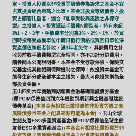
定。投資人投資以非投資等級債券為訴求之基金不宜
占其投資組合過高之比重。基金非投資等級債券之投
資占顯著比重者，適合『能承受較高風險之非保守
型』之投資人。投資遞延手續費N類型者，持有未超
過1、2、3年，手續費率分別為3%、2%、1%，於買
回時按每受益權單位申購日發行價格或買回日單位淨
資產價值孰低者計收，滿3年者免付，
其餘費用之計
收與前收手續費類型完全相同，亦不加計分銷費用，
請參閱本公開說明書。本基金不受存款保險、保險安
定基金或其他相關保障機制之保障。故投資本基金可
能發生部分或全部本金之損失，最大可能損失則為全
部投資金額。
玉山四到六年機動到期新興金融基礎建設債券基金
(原PGIM保德信四到六年機動到期新興金融基礎建設
債券基金)
(本基金有相當比重投資於非投資等級之高
風險債券且基金之配息來源可能為本金)
、玉山全球
生態友善ESG多重資產基金(原PGIM保德信全球生態
友善ESG多重資產基金)
(本基金有相當比重投資於非
投資等級之高風險債券且基金之配息來源可能為本