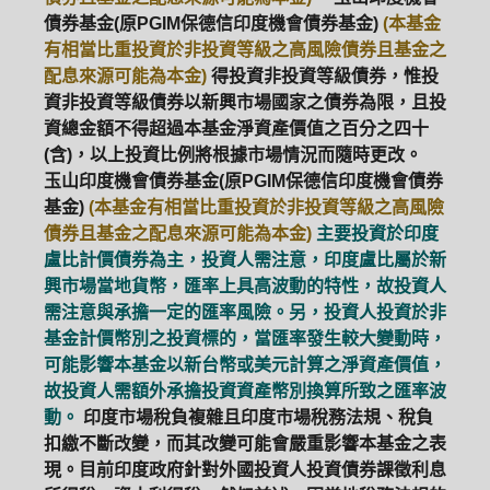
債券基金(原PGIM保德信印度機會債券基金)
(本基金
ETF
中國好時平衡
壽星優惠
有相當比重投資於非投資等級之高風險債券且基金之
配息來源可能為本金)
得投資非投資等級債券，惟投
醫療生化
中國品牌
0%手續費
資非投資等級債券以新興市場國家之債券為限，且投
資總金額不得超過本基金淨資產價值之百分之四十
基金申購
策略成長
拉丁美洲
(含)，以上投資比例將根據市場情況而隨時更改。
玉山印度機會債券基金(原PGIM保德信印度機會債券
大中華
基金)
(本基金有相當比重投資於非投資等級之高風險
債券且基金之配息來源可能為本金)
主要投資於印度
盧比計價債券為主，投資人需注意，印度盧比屬於新
興市場當地貨幣，匯率上具高波動的特性，故投資人
需注意與承擔一定的匯率風險。另，投資人投資於非
基金計價幣別之投資標的，當匯率發生較大變動時，
可能影響本基金以新台幣或美元計算之淨資產價值，
故投資人需額外承擔投資資產幣別換算所致之匯率波
動。
印度市場稅負複雜且印度市場稅務法規、稅負
扣繳不斷改變，而其改變可能會嚴重影響本基金之表
現。目前印度政府針對外國投資人投資債券課徵利息