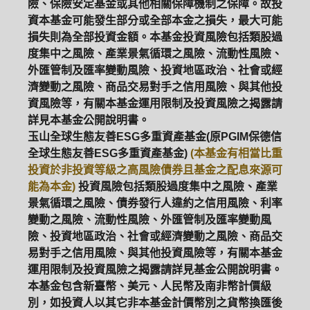
險、保險安定基金或其他相關保障機制之保障。故投
資本基金可能發生部分或全部本金之損失，最大可能
損失則為全部投資金額。本基金投資風險包括類股過
度集中之風險、產業景氣循環之風險、流動性風險、
外匯管制及匯率變動風險、投資地區政治、社會或經
濟變動之風險、商品交易對手之信用風險、與其他投
資風險等，有關本基金運用限制及投資風險之揭露請
詳見本基金公開說明書。
玉山全球生態友善ESG多重資產基金(原PGIM保德信
全球生態友善ESG多重資產基金)
(本基金有相當比重
投資於非投資等級之高風險債券且基金之配息來源可
能為本金)
投資風險包括類股過度集中之風險、產業
景氣循環之風險、債券發行人違約之信用風險、利率
變動之風險、流動性風險、外匯管制及匯率變動風
險、投資地區政治、社會或經濟變動之風險、商品交
易對手之信用風險、與其他投資風險等，有關本基金
運用限制及投資風險之揭露請詳見基金公開說明書。
本基金包含新臺幣、美元、人民幣及南非幣計價級
別，如投資人以其它非本基金計價幣別之貨幣換匯後