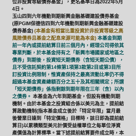
位非投資等級債券基金」，更名基準日為2022年5月
4日。
玉山四到六年機動到期新興金融基礎建設債券基金
(原PGIM保德信四到六年機動到期新興金融基礎建設
債券基金)
(本基金有相當比重投資於非投資等級之高
風險債券且基金之配息來源可能為本金)
本基金到期
前一年內或提前結算日前三個月內，經理公司得依其
專業判斷，於本基金持有之「新興市場國家或地區之
債券」到期後，投資短天期債券（含短天期公債），
且不受信託契約第14條第1項第3款第2目或第3目所
訂投資比例限制，惟資產保持之最高流動比率仍不得
超過本基金資產總額百分之五十及其相關規定；所謂
「短天期債券」係指剩餘到期年限在三年（含）以內
之債券。
本基金為六年到期基金，但設有機動到期
機制。由於本基金之投資組合係以美元為主，提前結
算啟動機制(指本基金成立後於「特定年限」當月最
後營業日達到「特定價格」目標時，該日即為提前結
算日)以累積類型美元計價受益權單位之每單位淨資
產價值為計算標準。當下述提前結算要件成立時，本