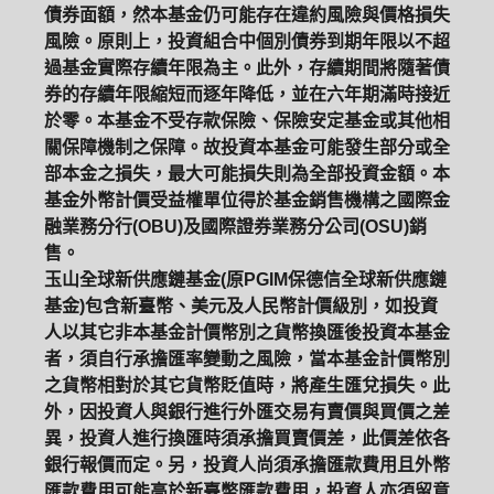
債券面額，然本基金仍可能存在違約風險與價格損失
風險。原則上，投資組合中個別債券到期年限以不超
過基金實際存續年限為主。此外，存續期間將隨著債
券的存續年限縮短而逐年降低，並在六年期滿時接近
於零。本基金不受存款保險、保險安定基金或其他相
關保障機制之保障。故投資本基金可能發生部分或全
部本金之損失，最大可能損失則為全部投資金額。本
基金外幣計價受益權單位得於基金銷售機構之國際金
融業務分行(OBU)及國際證券業務分公司(OSU)銷
售。
玉山全球新供應鏈基金(原PGIM保德信全球新供應鏈
基金)包含新臺幣、美元及人民幣計價級別，如投資
人以其它非本基金計價幣別之貨幣換匯後投資本基金
者，須自行承擔匯率變動之風險，當本基金計價幣別
之貨幣相對於其它貨幣貶值時，將產生匯兌損失。此
外，因投資人與銀行進行外匯交易有賣價與買價之差
異，投資人進行換匯時須承擔買賣價差，此價差依各
銀行報價而定。另，投資人尚須承擔匯款費用且外幣
匯款費用可能高於新臺幣匯款費用，投資人亦須留意