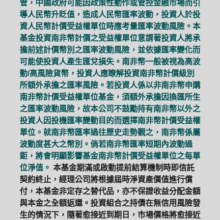
管，中國政府可能因政策性動作或管控金融市場而引
導人民幣升貶值，造成人民幣匯率波動，投資人於投
資人民幣計價受益權單位時應考量匯率波動風險。本
基金投資南非幣計價之受益權單位意謂著投資人將承
擔前述計價幣別之匯率波動風險，並依據匯率變化而
可能使投資人產生匯兌損失。南非幣一般被視為高波
動/高風險貨幣，投資人應瞭解投資南非幣計價級別
所額外承擔之匯率風險。若投資人係以非南非幣申購
南非幣計價受益權單位基金，須額外承擔因換匯所生
之匯率波動風險，故本公司不鼓勵持有南非幣以外之
投資人因投機匯率變動目的而選擇南非幣計價受益權
單位。就南非幣匯率過往歷史走勢觀之，南非幣係屬
波動度甚大之幣別。倘若南非幣匯率短期內波動過
鉅，將會明顯影響基金南非幣計價受益權單位之每單
位淨值。
本基金期滿或啟動提前結算機制時即信託
契約終止，經理公司將根據屆時淨資產價值進行償
付，本基金非定存之替代品，亦不保證收益分配金額
與本金之全額返還。投資組合之持債在無信用風險發
生的情況下，隨著愈接近到期日，市場價格將愈接近