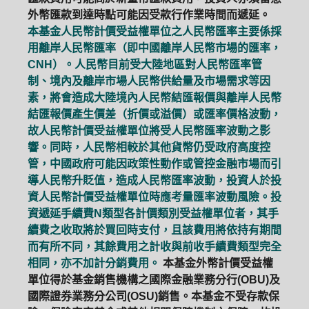
外幣匯款到達時點可能因受款行作業時間而遞延。
本基金人民幣計價受益權單位之人民幣匯率主要係採
用離岸人民幣匯率（即中國離岸人民幣市場的匯率，
CNH）。人民幣目前受大陸地區對人民幣匯率管
制、境內及離岸市場人民幣供給量及市場需求等因
素，將會造成大陸境內人民幣結匯報價與離岸人民幣
結匯報價產生價差（折價或溢價）或匯率價格波動，
故人民幣計價受益權單位將受人民幣匯率波動之影
響。同時，人民幣相較於其他貨幣仍受政府高度控
管，中國政府可能因政策性動作或管控金融市場而引
導人民幣升貶值，造成人民幣匯率波動，投資人於投
資人民幣計價受益權單位時應考量匯率波動風險。投
資遞延手續費N類型各計價類別受益權單位者，其手
續費之收取將於買回時支付，且該費用將依持有期間
而有所不同，其餘費用之計收與前收手續費類型完全
相同，亦不加計分銷費用。
本基金外幣計價受益權
單位得於基金銷售機構之國際金融業務分行(OBU)及
國際證券業務分公司(OSU)銷售。本基金不受存款保