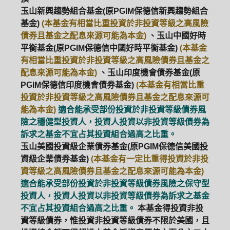
玉山新興趨勢組合基金(原PGIM保德信新興趨勢組合
基金)
(本基金有相當比重投資於非投資等級之高風險
債券且基金之配息來源可能為本金)
、玉山中國好時
平衡基金(原PGIM保德信中國好時平衡基金)
(本基金
有相當比重投資於非投資等級之高風險債券且基金之
配息來源可能為本金)
、玉山印度機會債券基金(原
PGIM保德信印度機會債券基金)
(本基金有相當比重
投資於非投資等級之高風險債券且基金之配息來源可
能為本金)
適合能承受部份投資於非投資等級債券風
險之穩健型投資人，投資人投資以非投資等級債券為
訴求之基金不宜占其投資組合過高之比重。
玉山美國投資級企業債券基金(原PGIM保德信美國投
資級企業債券基金)
(本基金有一定比重得投資於非投
資等級之高風險債券且基金之配息來源可能為本金)
適合能承受部份投資於非投資等級債券風險之保守型
投資人，投資人投資以非投資等級債券為訴求之基金
不宜占其投資組合過高之比重。
本基金得投資非投
資等級債券，惟投資非投資等級債券不限於美國，且