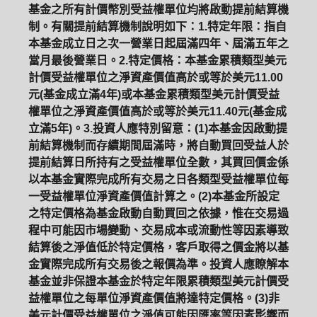
基金之所有計價幣別受益權單位均將啟動提前結算機
制。有關提前結算機制說明如下：1.特定年限：指自
本基金成立日之次一營業日起屆滿四年、屆滿五年之
當月最後營業日。2.特定價格：本基金累積類型美元
計價受益權單位之淨資產價值高於或等於美元11.00
元(基金成立滿4年)或本基金累積類型美元計價受益
權單位之淨資產價值高於或等於美元11.40元(基金成
立滿5年)。3.投資人應特別留意：(1)本基金因啟動提
前結算機制而存續期間屆滿時，將自動買回受益人於
提前結算日所持有之受益權單位全數，其買回價金係
以本基金實際完成所有交易之日各類型受益權單位每
一受益權單位淨資產價值計算之。(2)本基金所設定
之特定價格為基金啟動自動買回之依據，惟在交易過
程中可能因市場變動、交易成本或流動性等因素導致
結算後之淨值低於特定價格，客戶取得之價金將以基
金實際完成所有交易後之報價為準。投資人應瞭解本
基金並非保證本基金於特定年限累積類型美元計價受
益權單位之每單位淨資產價值將達特定價格。(3)非
美元計價受益權單位之淨值可能因匯率等因素影響而