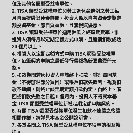
位及其他各類型受益權單位。
2. TISA 類型受益權單位與勞工退休金條例之勞工每
月自願提繳退休金無關，投資人係以自有資金定期定
額投資基金，應自負盈虧，且無稅賦優惠。
3. TISA 類型受益權單位適用較低之經理費費率，惟
投資人須每月以定期定額方式申購，且連續扣款成功
24 個月以上。
4. 投資人以定期定額方式申購 TISA 類型受益權單
位，每筆契約申購之最低發行價額為新臺幣壹仟元
整。
5. 扣款期間若因投資人申請終止扣款、辦理買回基
金（不得辦理部分買回）或帳戶扣款失敗者，視為扣
款不連續，則終止該定期定額扣款約定，自終止、贖
回或扣款失敗之日起 6 個月內，投資人不得就本基
金 TISA 類型受益權單位新增定期定額申購契約。
6. 有關 TISA 類型受益權單位發生扣款不連續之後續
相關作業，請詳見本基金公開說明書。
7. 各基金間之 TISA 類型受益權單位不得申請相互轉
換。