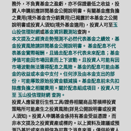
務外，不負責基金之盈虧，亦不保證最低之收益，投
資人申購前應詳閱基金公開說明書。有關基金應負擔
之費用(境外基金含分銷費用)已揭露於本基金之公開
說明書或投資人須知(境外基金適用)，投資人可至
玉
山投信理財網
或
基金資訊觀測站
查詢。
本文提及之經濟走勢預測不必然代表基金之績效，基
金投資風險請詳閱基金公開說明書。 基金配息不代
表基金實際報酬，且過去配息不代表未來配息；基金
淨值可能因市場因素而上下波動。且投資人可能有因
市場波動無法獲得配息之風險。基金的配息可能由基
金的收益或本金中支付。任何涉及由本金支出的部
份，可能導致原始投資金額減損。基金配息前未先扣
除應負擔之相關費用。關於配息組成項目，投資人可
至
玉山投信理財網
查詢。
投資人應留意衍生性工具/證券相關商品等槓桿投資
策略所可能產生之投資風險(詳見公開說明書或投資
人須知)。投資人申購基金係持有基金受益憑證，而
非本文提及之投資資產或標的。以上資料及建議或預
測乃基於或來自相信為可靠之消息來源，僅供投資人