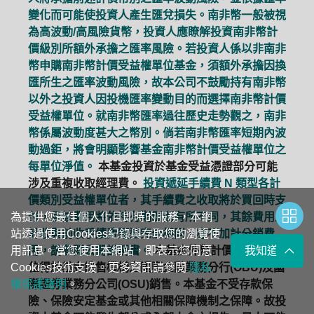
變化而可能使投資人產生匯兌損失。南非幣一般被視
為高波動/高風險貨幣，投資人應瞭解投資南非幣計
價級別所額外承擔之匯率風險。若投資人係以非南非
幣申購南非幣計價受益權單位基金，須額外承擔因換
匯所生之匯率波動風險，故本公司不鼓勵持有南非幣
以外之投資人因投機匯率變動目的而選擇南非幣計價
受益權單位。就南非幣匯率過往歷史走勢觀之，南非
幣係屬波動度甚大之幣別。倘若南非幣匯率短期內波
動過鉅，將會明顯影響基金南非幣計價受益權單位之
每單位淨值。
本基金投資於基金受益憑證部分可能
涉及重複收取經理費。
投資遞延手續費 N 類型各計
價類別受益權單位者，其手續費之收取將於買回時支
付，且該費用將依持有期間而有所不同，其餘費用之
為提供您最佳個人化且即時的服務，本網
計收與前收手續費類型完全相同，亦不加計分銷費
站透過使用Cookies紀錄與存取您的瀏覽使
用，請參閱公開說明書。
本基金外幣計價受益權單
用訊息。當您使用本網站，即表示您同意
我知道了
位得於基金銷售機構之國際金融業務分行(OBU)及國
Cookies技術支援。更多資訊請參閱
隱私
際證券業務分公司(OSU)銷售。本基金不受存款保
權保護聲明
。
險、保險安定基金或其他相關保障機制之保障。故投