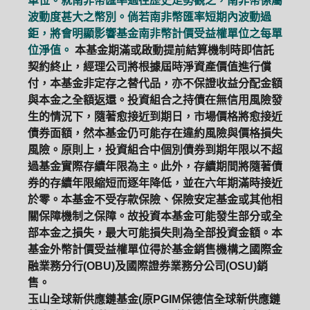
單位。就南非幣匯率過往歷史走勢觀之，南非幣係屬
波動度甚大之幣別。倘若南非幣匯率短期內波動過
鉅，將會明顯影響基金南非幣計價受益權單位之每單
位淨值。
本基金期滿或啟動提前結算機制時即信託
契約終止，經理公司將根據屆時淨資產價值進行償
付，本基金非定存之替代品，亦不保證收益分配金額
與本金之全額返還。投資組合之持債在無信用風險發
生的情況下，隨著愈接近到期日，市場價格將愈接近
債券面額，然本基金仍可能存在違約風險與價格損失
風險。原則上，投資組合中個別債券到期年限以不超
過基金實際存續年限為主。此外，存續期間將隨著債
券的存續年限縮短而逐年降低，並在六年期滿時接近
於零。本基金不受存款保險、保險安定基金或其他相
關保障機制之保障。故投資本基金可能發生部分或全
部本金之損失，最大可能損失則為全部投資金額。本
基金外幣計價受益權單位得於基金銷售機構之國際金
融業務分行(OBU)及國際證券業務分公司(OSU)銷
售。
玉山全球新供應鏈基金(原PGIM保德信全球新供應鏈