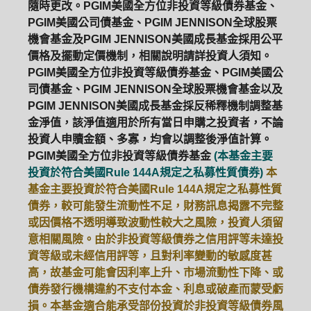
隨時更改。PGIM美國全方位非投資等級債券基金、
PGIM美國公司債基金、PGIM JENNISON全球股票
機會基金及PGIM JENNISON美國成長基金採用公平
價格及擺動定價機制，相關說明請詳投資人須知。
PGIM美國全方位非投資等級債券基金、PGIM美國公
司債基金、PGIM JENNISON全球股票機會基金以及
PGIM JENNISON美國成長基金採反稀釋機制調整基
金淨值，該淨值適用於所有當日申購之投資者，不論
投資人申贖金額、多寡，均會以調整後淨值計算。
PGIM美國全方位非投資等級債券基金
(本基金主要
投資於符合美國Rule 144A規定之私募性質債券)
本
基金主要投資於符合美國Rule 144A規定之私募性質
債券，較可能發生流動性不足，財務訊息揭露不完整
或因價格不透明導致波動性較大之風險，投資人須留
意相關風險。由於非投資等級債券之信用評等未達投
資等級或未經信用評等，且對利率變動的敏感度甚
高，故基金可能會因利率上升、市場流動性下降、或
債券發行機構違約不支付本金、利息或破產而蒙受虧
損。本基金適合能承受部份投資於非投資等級債券風