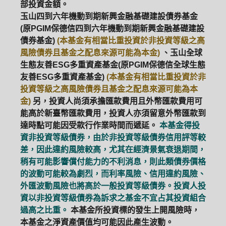
部投資金額。
玉山四到六年機動到期新興金融基礎建設債券基金
(原PGIM保德信四到六年機動到期新興金融基礎建設
債券基金)
(本基金有相當比重投資於非投資等級之高
風險債券且基金之配息來源可能為本金)
、玉山全球
生態友善ESG多重資產基金(原PGIM保德信全球生態
友善ESG多重資產基金)
(本基金有相當比重投資於非
投資等級之高風險債券且基金之配息來源可能為本
金)
另，投資人尚須承擔匯款費用且外幣匯款費用可
能高於新臺幣匯款費用，投資人亦須留意外幣匯款到
達時點可能因受款行作業時間而遞延。
本基金得投
資非投資等級債券，由於非投資等級債券信用評等較
差，因此違約風險較高，尤其在經濟景氣衰退期間，
稍有可能影響償付能力的不利消息，則此類債券價格
的波動可能較為劇烈，而利率風險、信用違約風險、
外匯波動風險也將高於一般投資等級債券。投資人投
資以非投資等級債券為訴求之基金不宜占其投資組合
過高之比重。
本基金所投資標的發生上開風險時，
本基金之淨資產價值均可能因此產生波動。