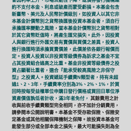
會因利率上升、市場流動性下降，或債券發行機構違
約不支付本金、利息或破產而蒙受虧損。本基金包含
新臺幣、美元及人民幣計價級別，如投資人以其它非
本基金計價幣別之貨幣換匯後投資本基金者，須自行
承擔匯率變動之風險，當本基金計價幣別之貨幣相對
於其它貨幣貶值時，將產生匯兌損失。此外，因投資
人與銀行進行外匯交易有賣價與買價之差異，投資人
進行換匯時須承擔買賣價差，此價差依各銀行報價而
定。投資人投資以非投資等級債券為訴求之基金不宜
占其投資組合過高之比重。基金非投資等級債券之投
資占顯著比重者，適合『能承受較高風險之非保守
型』之投資人。投資遞延手續費N類型者，持有未超
過1、2、3年，手續費率分別為3%、2%、1%，於買
回時按每受益權單位申購日發行價格或買回日單位淨
資產價值孰低者計收，滿3年者免付，
其餘費用之計
收與前收手續費類型完全相同，亦不加計分銷費用，
請參閱本公開說明書。本基金不受存款保險、保險安
定基金或其他相關保障機制之保障。故投資本基金可
能發生部分或全部本金之損失，最大可能損失則為全