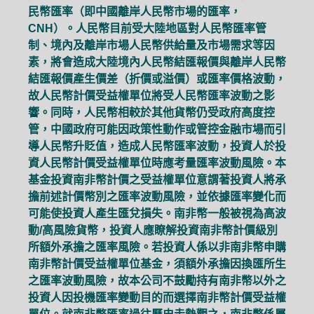
民幣匯率（即中國離岸人民幣市場的匯率，
CNH）。人民幣目前受大陸地區對人民幣匯率管
制、境內及離岸市場人民幣供給量及市場需求等因
素，將會造成大陸境內人民幣結匯報價與離岸人民幣
結匯報價產生價差（折價或溢價）或匯率價格波動，
故人民幣計價受益權單位將受人民幣匯率波動之影
響。同時，人民幣相較於其他貨幣仍受政府高度控
管，中國政府可能因政策性動作或管控金融市場而引
導人民幣升貶值，造成人民幣匯率波動，投資人於投
資人民幣計價受益權單位時應考量匯率波動風險。本
基金投資南非幣計價之受益權單位意謂著投資人將承
擔前述計價幣別之匯率波動風險，並依據匯率變化而
可能使投資人產生匯兌損失。南非幣一般被視為高波
動/高風險貨幣，投資人應瞭解投資南非幣計價級別
所額外承擔之匯率風險。若投資人係以非南非幣申購
南非幣計價受益權單位基金，須額外承擔因換匯所生
之匯率波動風險，故本公司不鼓勵持有南非幣以外之
投資人因投機匯率變動目的而選擇南非幣計價受益權