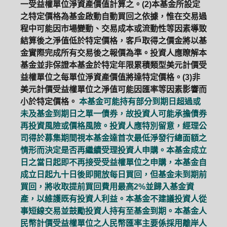
一受益權單位淨資產價值計算之。(2)本基金所設定
之特定價格為基金啟動自動買回之依據，惟在交易過
程中可能因市場變動、交易成本或流動性等因素導致
結算後之淨值低於特定價格，客戶取得之價金將以基
金實際完成所有交易後之報價為準。投資人應瞭解本
基金並非保證本基金於特定年限累積類型美元計價受
益權單位之每單位淨資產價值將達特定價格。(3)非
美元計價受益權單位之淨值可能因匯率等因素影響而
小於特定價格。
本基金可能持有部分到期日超過或
未及基金到期日之單一債券，故投資人可能承擔債券
再投資風險或價格風險。投資人應特別留意，經理公
司得於募集期間視本基金達首次最低淨發行總面額之
情形而決定是否再繼續受理投資人申購。本基金成立
日之當日起即不再接受受益權單位之申購，本基金自
成立日起九十日後即開放每日買回，但基金未到期前
買回，將收取提前買回費用最高2%並歸入基金資
產，以維護既有投資人利益。本基金不建議投資人從
事短線交易並鼓勵投資人持有至基金到期。本基金人
民幣計價受益權單位之人民幣匯率主要係採用離岸人