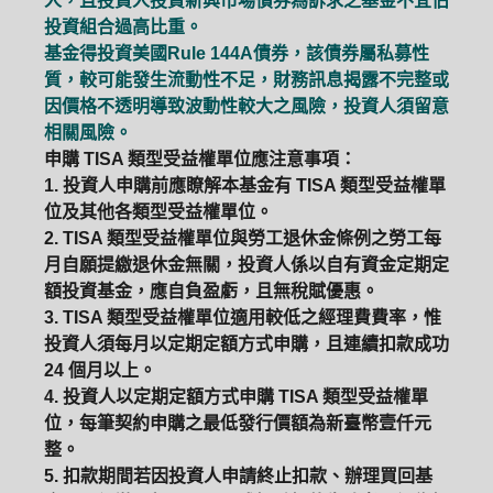
人，且投資人投資新興市場債券為訴求之基金不宜佔
投資組合過高比重。
基金得投資美國Rule 144A債券，該債券屬私募性
質，較可能發生流動性不足，財務訊息揭露不完整或
因價格不透明導致波動性較大之風險，投資人須留意
相關風險。
申購 TISA 類型受益權單位應注意事項：
1. 投資人申購前應瞭解本基金有 TISA 類型受益權單
位及其他各類型受益權單位。
2. TISA 類型受益權單位與勞工退休金條例之勞工每
月自願提繳退休金無關，投資人係以自有資金定期定
額投資基金，應自負盈虧，且無稅賦優惠。
3. TISA 類型受益權單位適用較低之經理費費率，惟
投資人須每月以定期定額方式申購，且連續扣款成功
24 個月以上。
4. 投資人以定期定額方式申購 TISA 類型受益權單
位，每筆契約申購之最低發行價額為新臺幣壹仟元
整。
5. 扣款期間若因投資人申請終止扣款、辦理買回基