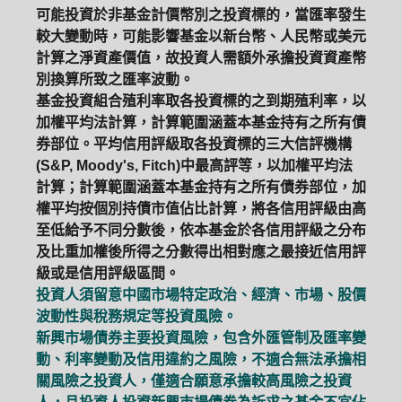
可能投資於非基金計價幣別之投資標的，當匯率發生
較大變動時，可能影響基金以新台幣、人民幣或美元
計算之淨資產價值，故投資人需額外承擔投資資產幣
別換算所致之匯率波動。
基金投資組合殖利率取各投資標的之到期殖利率，以
加權平均法計算，計算範圍涵蓋本基金持有之所有債
券部位。平均信用評級取各投資標的三大信評機構
(S&P, Moody's, Fitch)中最高評等，以加權平均法
計算；計算範圍涵蓋本基金持有之所有債券部位，加
權平均按個別持債市值佔比計算，將各信用評級由高
至低給予不同分數後，依本基金於各信用評級之分布
及比重加權後所得之分數得出相對應之最接近信用評
級或是信用評級區間。
投資人須留意中國市場特定政治、經濟、市場、股價
波動性與稅務規定等投資風險。
新興市場債券主要投資風險，包含外匯管制及匯率變
動、利率變動及信用違約之風險，不適合無法承擔相
關風險之投資人，僅適合願意承擔較高風險之投資