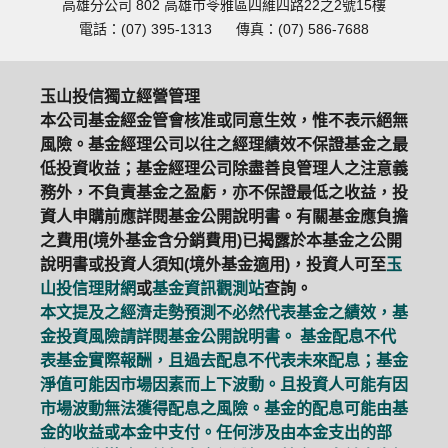
高雄分公司 802 高雄市苓雅區四維四路22之2號15樓
電話：(07) 395-1313
傳真：(07) 586-7688
玉山投信獨立經營管理
本公司基金經金管會核准或同意生效，惟不表示絕無
風險。基金經理公司以往之經理績效不保證基金之最
低投資收益；基金經理公司除盡善良管理人之注意義
務外，不負責基金之盈虧，亦不保證最低之收益，投
資人申購前應詳閱基金公開說明書。有關基金應負擔
之費用(境外基金含分銷費用)已揭露於本基金之公開
說明書或投資人須知(境外基金適用)，投資人可至
玉
山投信理財網
或
基金資訊觀測站
查詢。
本文提及之經濟走勢預測不必然代表基金之績效，基
金投資風險請詳閱基金公開說明書。 基金配息不代
表基金實際報酬，且過去配息不代表未來配息；基金
淨值可能因市場因素而上下波動。且投資人可能有因
市場波動無法獲得配息之風險。基金的配息可能由基
金的收益或本金中支付。任何涉及由本金支出的部