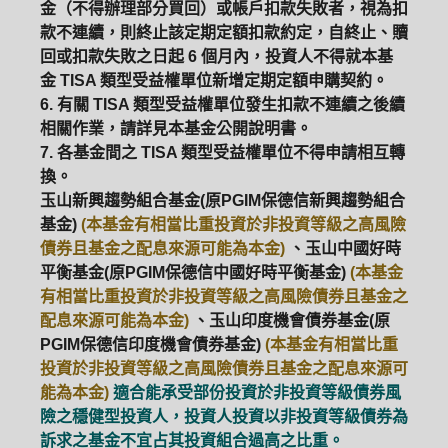
金（不得辦理部分買回）或帳戶扣款失敗者，視為扣
款不連續，則終止該定期定額扣款約定，自終止、贖
回或扣款失敗之日起 6 個月內，投資人不得就本基
金 TISA 類型受益權單位新增定期定額申購契約。
6. 有關 TISA 類型受益權單位發生扣款不連續之後續
相關作業，請詳見本基金公開說明書。
7. 各基金間之 TISA 類型受益權單位不得申請相互轉
換。
玉山新興趨勢組合基金(原PGIM保德信新興趨勢組合
基金)
(本基金有相當比重投資於非投資等級之高風險
債券且基金之配息來源可能為本金)
、玉山中國好時
平衡基金(原PGIM保德信中國好時平衡基金)
(本基金
有相當比重投資於非投資等級之高風險債券且基金之
配息來源可能為本金)
、玉山印度機會債券基金(原
PGIM保德信印度機會債券基金)
(本基金有相當比重
投資於非投資等級之高風險債券且基金之配息來源可
能為本金)
適合能承受部份投資於非投資等級債券風
險之穩健型投資人，投資人投資以非投資等級債券為
訴求之基金不宜占其投資組合過高之比重。