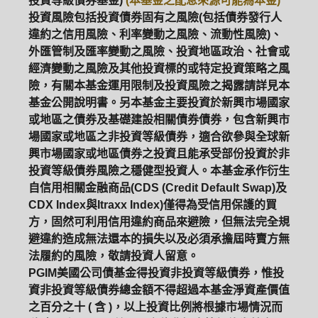
投資等級債券基金)
(本基金之配息來源可能為本金)
投資風險包括投資債券固有之風險(包括債券發行人
違約之信用風險、利率變動之風險、流動性風險)、
外匯管制及匯率變動之風險、投資地區政治、社會或
經濟變動之風險及其他投資標的或特定投資策略之風
險，有關本基金運用限制及投資風險之揭露請詳見本
基金公開說明書。另本基金主要投資於新興市場國家
或地區之債券及基礎建設相關債券債券，包含新興市
場國家或地區之非投資等級債券，適合欲參與全球新
興市場國家或地區債券之投資且能承受部份投資於非
投資等級債券風險之穩健型投資人。本基金承作衍生
自信用相關金融商品(CDS (Credit Default Swap)及
CDX Index與Itraxx Index)僅得為受信用保護的買
方，固然可利用信用違約商品來避險，但無法完全規
避違約造成無法還本的損失以及必須承擔屆時賣方無
法履約的風險，敬請投資人留意。
PGIM美國公司債基金得投資非投資等級債券，惟投
資非投資等級債券總金額不得超過本基金淨資產價值
之百分之十 ( 含 )，以上投資比例將根據市場情況而