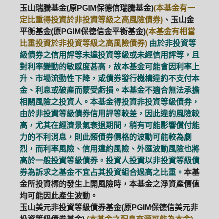
玉山瑞騰基金(原PGIM保德信瑞騰基金)
(本基金有一
定比重得投資於非投資等級之高風險債券)
、玉山金
平衡基金(原PGIM保德信金平衡基金)
(本基金有相當
比重投資於非投資等級之高風險債券)
由於非投資等
級債券之信用評等未達投資等級或未經信用評等，且
對利率變動的敏感度甚高，故本基金可能會因利率上
升、市場流動性下降，或債券發行機構違約不支付本
金、利息或破產而蒙受虧損。本基金不適合無法承擔
相關風險之投資人。本基金得投資非投資等級債券，
由於非投資等級債券信用評等較差，因此違約風險較
高，尤其在經濟景氣衰退期間，稍有可能影響償付能
力的不利消息，則此類債券價格的波動可能較為劇
烈，而利率風險、信用違約風險、外匯波動風險也將
高於一般投資等級債券。投資人投資以非投資等級債
券為訴求之基金不宜占其投資組合過高之比重。
本基
金所投資標的發生上開風險時，本基金之淨資產價值
均可能因此產生波動。
玉山美元非投資等級債券基金(原PGIM保德信美元非