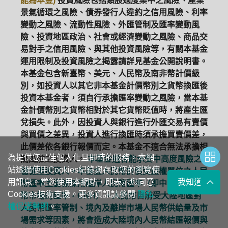
能為本金)
投資風險包括類股過度集中之風險、產業
景氣循環之風險、債券發行人違約之信用風險、利率
變動之風險、流動性風險、外匯管制及匯率變動風
險、投資地區政治、社會或經濟變動之風險、商品交
易對手之信用風險、與其他投資風險等，有關本基金
運用限制及投資風險之揭露請詳見基金公開說明書。
本基金包含新臺幣、美元、人民幣及南非幣計價級
別，如投資人以其它非本基金計價幣別之貨幣換匯後
投資本基金者，須自行承擔匯率變動之風險，當本基
金計價幣別之貨幣相對於其它貨幣貶值時，將產生匯
兌損失。此外，因投資人與銀行進行外匯交易有賣價
與買價之差異，投資人進行換匯時須承擔買賣價差，
此價差依各銀行報價而定。本基金不適合無法承擔相
為提供您最佳個人化且即時的服務，本網
關風險之投資人。
本基金適合能承受中高度風險之
站透過使用Cookies紀錄與存取您的瀏覽使
穩健型投資人。本基金人民幣計價受益權單位之人民
用訊息。當您使用本網站，即表示您同意
我知道了
幣匯率主要係採用離岸人民幣匯率（即中國離岸人民
Cookies技術支援。更多資訊請參閱
隱私
幣市場的匯率，CNH）。人民幣目前受大陸地區對
權保護聲明
。
人民幣匯率管制、境內及離岸市場人民幣供給量及市
場需求等因素，將會造成大陸境內人民幣結匯報價與