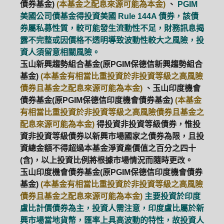
債券基金)
(本基金之配息來源可能為本金)
、
PGIM
美國公司債基金得投資美國 Rule 144A 債券，該債
券屬私募性質，較可能發生流動性不足，財務訊息揭
露不完整或因價格不透明導致波動性較大之風險，投
資人須留意相關風險。
玉山新興趨勢組合基金(原PGIM保德信新興趨勢組合
基金)
(本基金有相當比重投資於非投資等級之高風險
債券且基金之配息來源可能為本金)
、玉山印度機會
債券基金(原PGIM保德信印度機會債券基金)
(本基金
有相當比重投資於非投資等級之高風險債券且基金之
配息來源可能為本金)
得投資非投資等級債券，惟投
資非投資等級債券以新興市場國家之債券為限，且投
資總金額不得超過本基金淨資產價值之百分之四十
(含)，以上投資比例將根據市場情況而隨時更改。
玉山印度機會債券基金(原PGIM保德信印度機會債券
基金)
(本基金有相當比重投資於非投資等級之高風險
債券且基金之配息來源可能為本金)
主要投資於印度
盧比計價債券為主，投資人需注意，印度盧比屬於新
興市場當地貨幣，匯率上具高波動的特性，故投資人