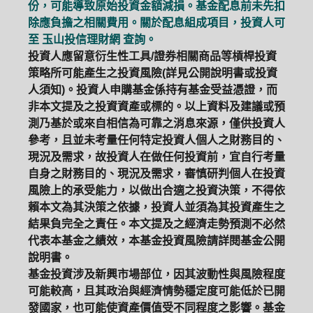
份，可能導致原始投資金額減損。基金配息前未先扣
除應負擔之相關費用。關於配息組成項目，投資人可
至
玉山投信理財網
查詢。
投資人應留意衍生性工具/證券相關商品等槓桿投資
策略所可能產生之投資風險(詳見公開說明書或投資
人須知)。投資人申購基金係持有基金受益憑證，而
非本文提及之投資資產或標的。以上資料及建議或預
測乃基於或來自相信為可靠之消息來源，僅供投資人
參考，且並未考量任何特定投資人個人之財務目的、
現況及需求，故投資人在做任何投資前，宜自行考量
自身之財務目的、現況及需求，審慎研判個人在投資
風險上的承受能力，以做出合適之投資決策，不得依
賴本文為其決策之依據，投資人並須為其投資產生之
結果負完全之責任。本文提及之經濟走勢預測不必然
代表本基金之績效，本基金投資風險請詳閱基金公開
說明書。
基金投資涉及新興市場部位，因其波動性與風險程度
可能較高，且其政治與經濟情勢穩定度可能低於已開
發國家，也可能使資產價值受不同程度之影響。基金