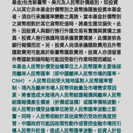
基金)包含新臺幣、美元及人民幣計價級別，如投資
人以其它非本基金計價幣別之貨幣換匯後投資本基金
者，須自行承擔匯率變動之風險，當本基金計價幣別
之貨幣相對於其它貨幣貶值時，將產生匯兌損失。此
外，因投資人與銀行進行外匯交易有賣價與買價之差
異，投資人進行換匯時須承擔買賣價差，此價差依各
銀行報價而定。另，投資人尚須承擔匯款費用且外幣
匯款費用可能高於新臺幣匯款費用，投資人亦須留意
外幣匯款到達時點可能因受款行作業時間而遞延。
本基金人民幣計價受益權單位之人民幣匯率主要係採
用離岸人民幣匯率（即中國離岸人民幣市場的匯率，
CNH）。人民幣目前受大陸地區對人民幣匯率管
制、境內及離岸市場人民幣供給量及市場需求等因
素，將會造成大陸境內人民幣結匯報價與離岸人民幣
結匯報價產生價差（折價或溢價）或匯率價格波動，
故人民幣計價受益權單位將受人民幣匯率波動之影
響。同時，人民幣相較於其他貨幣仍受政府高度控
管，中國政府可能因政策性動作或管控金融市場而引
導人民幣升貶值，造成人民幣匯率波動，投資人於投