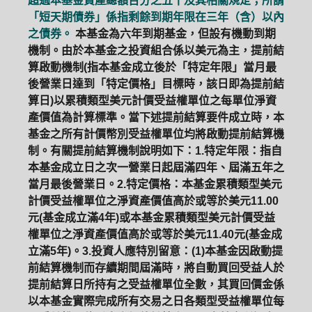
超過本基金資產總額百分之五十及其相關規定；所謂
「短天期債券」係指剩餘到期年限在三年（含）以內
之債券。
本基金為六年到期基金，但設有機動到期
機制。由於本基金之投資組合係以美元為主，提前結
算啟動機制(指本基金成立後於「特定年限」當月最
後營業日達到「特定價格」目標時，該日即為提前結
算日)以累積類型美元計價受益權單位之每單位淨資
產價值為計算標準。當下述提前結算要件成立時，本
基金之所有計價幣別受益權單位均將啟動提前結算機
制。有關提前結算機制說明如下：1.特定年限：指自
本基金成立日之次一營業日起屆滿四年、屆滿五年之
當月最後營業日。2.特定價格：本基金累積類型美元
計價受益權單位之淨資產價值高於或等於美元11.00
元(基金成立滿4年)或本基金累積類型美元計價受益
權單位之淨資產價值高於或等於美元11.40元(基金成
立滿5年)。3.投資人應特別留意：(1)本基金因啟動提
前結算機制而存續期間屆滿時，將自動買回受益人於
提前結算日所持有之受益權單位全數，其買回價金係
以本基金實際完成所有交易之日各類型受益權單位每