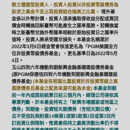
險之穩健型投資人，投資人投資以非投資等級債券為
訴求之基金不宜占其投資組合過高之比重。
境外基
金係以外幣計價，投資人須承擔取得收益分配或買回
價金時轉換回新臺幣可能產生之匯率風險。若轉換當
時之新臺幣兌換外幣匯率相較於原始投資日之匯率升
值時，投資人將承受匯兌損失。本基金名稱業於
2022年3月8日經金管會核准更名為「PGIM美國全方
位非投資等級債券基金」，更名基準日為2022年5月
4日。
玉山四到六年機動到期新興金融基礎建設債券基金
(原PGIM保德信四到六年機動到期新興金融基礎建設
債券基金)
(本基金有相當比重投資於非投資等級之高
風險債券且基金之配息來源可能為本金)
本基金到期
前一年內或提前結算日前三個月內，經理公司得依其
專業判斷，於本基金持有之「新興市場國家或地區之
債券」到期後，投資短天期債券（含短天期公債），
且不受信託契約第14條第1項第3款第2目或第3目所
訂投資比例限制，惟資產保持之最高流動比率仍不得