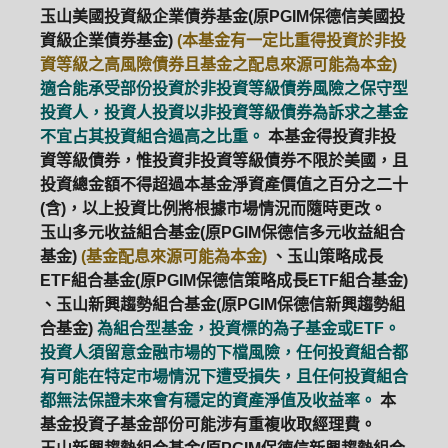
玉山美國投資級企業債券基金(原PGIM保德信美國投
資級企業債券基金)
(本基金有一定比重得投資於非投
資等級之高風險債券且基金之配息來源可能為本金)
適合能承受部份投資於非投資等級債券風險之保守型
投資人，投資人投資以非投資等級債券為訴求之基金
不宜占其投資組合過高之比重。
本基金得投資非投
資等級債券，惟投資非投資等級債券不限於美國，且
投資總金額不得超過本基金淨資產價值之百分之二十
(含)，以上投資比例將根據市場情況而隨時更改。
玉山多元收益組合基金(原PGIM保德信多元收益組合
基金)
(基金配息來源可能為本金)
、玉山策略成長
ETF組合基金(原PGIM保德信策略成長ETF組合基金)
、玉山新興趨勢組合基金(原PGIM保德信新興趨勢組
合基金)
為組合型基金，投資標的為子基金或ETF。
投資人須留意金融市場的下檔風險，任何投資組合都
有可能在特定市場情況下遭受損失，且任何投資組合
PGIM系列基金
168循環投資
都無法保證未來會有穩定的資產淨值及收益率。
本
基金投資子基金部份可能涉有重複收取經理費。
定期(不)定額
高成長基金
月配息