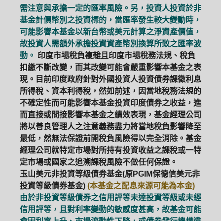
需注意與承擔一定的匯率風險。另，投資人投資於非
基金計價幣別之投資標的，當匯率發生較大變動時，
可能影響本基金以新台幣或美元計算之淨資產價值，
故投資人需額外承擔投資資產幣別換算所致之匯率波
動。
印度市場稅負複雜且印度市場稅務法規、稅負
扣繳不斷改變，而其改變可能會嚴重影響本基金之表
現。目前印度政府針對外國投資人投資債券課徵利息
所得稅、資本利得稅，然如前述，因當地稅務法規的
不確定性而可能影響本基金投資印度債券之收益，進
而直接或間接影響本基金之績效表現，基金經理公司
將以善良管理人之注意義務盡力將當地稅負影響降至
最低，然無法保證前開稅負風險得以完全消除。基金
經理公司就特定市場對所持有投資收益之課稅或一特
定市場或國家之追溯課稅風險不做任何保證。
玉山美元非投資等級債券基金(原PGIM保德信美元非
投資等級債券基金)
(本基金之配息來源可能為本金)
由於非投資等級債券之信用評等未達投資等級或未經
信用評等，且對利率變動的敏感度甚高，故基金可能