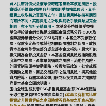
資人民幣計價受益權單位時應考量匯率波動風險。投
資遞延手續費N類型各計價類別受益權單位者，其手
續費之收取將於買回時支付，且該費用將依持有期間
而有所不同，其餘費用之計收與前收手續費類型完全
相同，亦不加計分銷費用。
本基金外幣計價受益權
單位得於基金銷售機構之國際金融業務分行(OBU)及
國際證券業務分公司(OSU)銷售。本基金不受存款保
險、保險安定基金或其他相關保障機制之保障。故投
資本基金可能發生部分或全部本金之損失，最大可能
損失則為全部投資金額。本基金投資風險包括類股過
度集中之風險、產業景氣循環之風險、流動性風險、
外匯管制及匯率變動風險、投資地區政治、社會或經
濟變動之風險、商品交易對手之信用風險、與其他投
資風險等，有關本基金運用限制及投資風險之揭露請
詳見本基金公開說明書。
玉山全球生態友善ESG多重資產基金(原PGIM保德信
全球生態友善ESG多重資產基金)
(本基金有相當比重
投資於非投資等級之高風險債券且基金之配息來源可