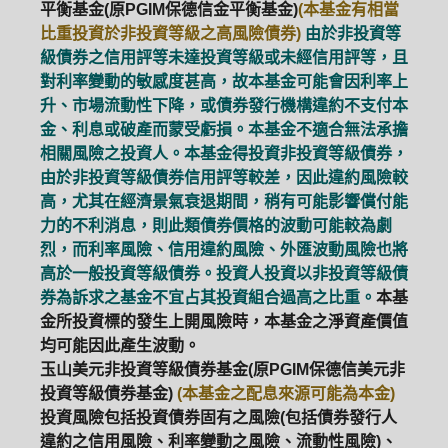
平衡基金(原PGIM保德信金平衡基金)
(本基金有相當
比重投資於非投資等級之高風險債券)
由於非投資等
級債券之信用評等未達投資等級或未經信用評等，且
對利率變動的敏感度甚高，故本基金可能會因利率上
升、市場流動性下降，或債券發行機構違約不支付本
金、利息或破產而蒙受虧損。本基金不適合無法承擔
相關風險之投資人。本基金得投資非投資等級債券，
由於非投資等級債券信用評等較差，因此違約風險較
高，尤其在經濟景氣衰退期間，稍有可能影響償付能
力的不利消息，則此類債券價格的波動可能較為劇
烈，而利率風險、信用違約風險、外匯波動風險也將
高於一般投資等級債券。投資人投資以非投資等級債
券為訴求之基金不宜占其投資組合過高之比重。
本基
金所投資標的發生上開風險時，本基金之淨資產價值
均可能因此產生波動。
玉山美元非投資等級債券基金(原PGIM保德信美元非
投資等級債券基金)
(本基金之配息來源可能為本金)
投資風險包括投資債券固有之風險(包括債券發行人
違約之信用風險、利率變動之風險、流動性風險)、