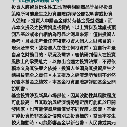
至
玉山投信理財網
查詢。
投資人應留意衍生性工具/證券相關商品等槓桿投資
策略所可能產生之投資風險(詳見公開說明書或投資
人須知)。投資人申購基金係持有基金受益憑證，而
非本文提及之投資資產或標的。以上資料及建議或預
測乃基於或來自相信為可靠之消息來源，僅供投資人
參考，且並未考量任何特定投資人個人之財務目的、
現況及需求，故投資人在做任何投資前，宜自行考量
自身之財務目的、現況及需求，審慎研判個人在投資
風險上的承受能力，以做出合適之投資決策，不得依
賴本文為其決策之依據，投資人並須為其投資產生之
結果負完全之責任。本文提及之經濟走勢預測不必然
代表本基金之績效，本基金投資風險請詳閱基金公開
說明書。
基金投資涉及新興市場部位，因其波動性與風險程度
可能較高，且其政治與經濟情勢穩定度可能低於已開
發國家，也可能使資產價值受不同程度之影響。基金
可能投資於非基金計價幣別之投資標的，當匯率發生
較大變動時，可能影響基金以新台幣、人民幣或美元