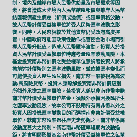
制、境內及離岸市場人民幣供給量及市場需求等因
素，將會造成大陸境內人民幣結匯報價與離岸人民幣
結匯報價產生價差（折價或溢價）或匯率價格波動，
故人民幣計價受益權單位將受人民幣匯率波動之影
響。同時，人民幣相較於其他貨幣仍受政府高度控
管，中國政府可能因政策性動作或管控金融市場而引
導人民幣升貶值，造成人民幣匯率波動，投資人於投
資人民幣計價受益權單位時應考量匯率波動風險。本
基金投資南非幣計價之受益權單位意謂著投資人將承
擔前述計價幣別之匯率波動風險，並依據匯率變化而
可能使投資人產生匯兌損失。南非幣一般被視為高波
動/高風險貨幣，投資人應瞭解投資南非幣計價級別
所額外承擔之匯率風險。若投資人係以非南非幣申購
南非幣計價受益權單位基金，須額外承擔因換匯所生
之匯率波動風險，故本公司不鼓勵持有南非幣以外之
投資人因投機匯率變動目的而選擇南非幣計價受益權
單位。就南非幣匯率過往歷史走勢觀之，南非幣係屬
波動度甚大之幣別。倘若南非幣匯率短期內波動過
鉅，將會明顯影響基金南非幣計價受益權單位之每單