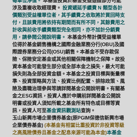
每單位淨值。
本基金投資於基金受益憑證部分可能
涉及重複收取經理費。
投資遞延手續費 N 類型各計
價類別受益權單位者，其手續費之收取將於買回時支
付，且該費用將依持有期間而有所不同，其餘費用之
計收與前收手續費類型完全相同，亦不加計分銷費
用，請參閱公開說明書。
本基金外幣計價受益權單
位得於基金銷售機構之國際金融業務分行(OBU)及國
際證券業務分公司(OSU)銷售。本基金不受存款保
險、保險安定基金或其他相關保障機制之保障。故投
資本基金可能發生部分或全部本金之損失，最大可能
損失則為全部投資金額。本基金之投資目標與衡量標
準、投資策略與方法、投資比例配置、排除政策、風
險及盡職治理參與等請詳閱基金公開說明書。有關基
金之ESG資訊，投資人應於申購前詳閱基金公開說
明書或投資人須知所載之基金所有特色或目標等資
訊，投資人可至
基金資訊觀測站
查詢。
玉山新興市場企業債券基金(原PGIM保德信新興市場
企業債券基金)
(本基金有相當比重投資於非投資等級
之高風險債券且基金之配息來源可能為本金)
本基金