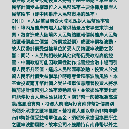
事短線交易並鼓勵投資人持有至基金到期。本基金人
民幣計價受益權單位之人民幣匯率主要係採用離岸人
民幣匯率（即中國離岸人民幣市場的匯率，
CNH）。人民幣目前受大陸地區對人民幣匯率管
制、境內及離岸市場人民幣供給量及市場需求等因
素，將會造成大陸境內人民幣結匯報價與離岸人民幣
結匯報價產生價差（折價或溢價）或匯率價格波動，
故人民幣計價受益權單位將受人民幣匯率波動之影
響。同時，人民幣相較於其他貨幣仍受政府高度控
管，中國政府可能因政策性動作或管控金融市場而引
導人民幣升貶值，造成人民幣匯率波動，投資人於投
資人民幣計價受益權單位時應考量匯率波動風險。本
基金投資南非幣計價之受益權單位意謂著投資人將承
擔前述計價幣別之匯率波動風險，並依據匯率變化而
可能使投資人產生匯兌損失。南非幣一般被視為高波
動/高風險貨幣，投資人應瞭解投資南非幣計價級別
所額外承擔之匯率風險。若投資人係以非南非幣申購
南非幣計價受益權單位基金，須額外承擔因換匯所生
之匯率波動風險，故本公司不鼓勵持有南非幣以外之