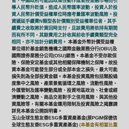
管，中國政府可能因政策性動作或管控金融市場而引
導人民幣升貶值，造成人民幣匯率波動，投資人於投
資人民幣計價受益權單位時應考量匯率波動風險。投
資遞延手續費N類型各計價類別受益權單位者，其手
續費之收取將於買回時支付，且該費用將依持有期間
而有所不同，其餘費用之計收與前收手續費類型完全
相同，亦不加計分銷費用。
本基金外幣計價受益權
單位得於基金銷售機構之國際金融業務分行(OBU)及
國際證券業務分公司(OSU)銷售。本基金不受存款保
險、保險安定基金或其他相關保障機制之保障。故投
資本基金可能發生部分或全部本金之損失，最大可能
損失則為全部投資金額。本基金投資風險包括類股過
度集中之風險、產業景氣循環之風險、流動性風險、
外匯管制及匯率變動風險、投資地區政治、社會或經
濟變動之風險、商品交易對手之信用風險、與其他投
資風險等，有關本基金運用限制及投資風險之揭露請
詳見本基金公開說明書。
玉山全球生態友善ESG多重資產基金(原PGIM保德信
全球生態友善ESG多重資產基金)
(本基金有相當比重