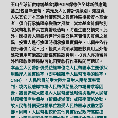
玉山全球新供應鏈基金(原PGIM保德信全球新供應鏈
基金)包含新臺幣、美元及人民幣計價級別，如投資
人以其它非本基金計價幣別之貨幣換匯後投資本基金
者，須自行承擔匯率變動之風險，當本基金計價幣別
之貨幣相對於其它貨幣貶值時，將產生匯兌損失。此
外，因投資人與銀行進行外匯交易有賣價與買價之差
異，投資人進行換匯時須承擔買賣價差，此價差依各
銀行報價而定。另，投資人尚須承擔匯款費用且外幣
匯款費用可能高於新臺幣匯款費用，投資人亦須留意
外幣匯款到達時點可能因受款行作業時間而遞延。
本基金人民幣計價受益權單位之人民幣匯率主要係採
用離岸人民幣匯率（即中國離岸人民幣市場的匯率，
CNH）。人民幣目前受大陸地區對人民幣匯率管
制、境內及離岸市場人民幣供給量及市場需求等因
素，將會造成大陸境內人民幣結匯報價與離岸人民幣
結匯報價產生價差（折價或溢價）或匯率價格波動，
故人民幣計價受益權單位將受人民幣匯率波動之影
響。同時，人民幣相較於其他貨幣仍受政府高度控