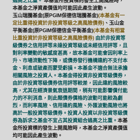
過高之比重。
本基金所投資標的發生上開風險時，
本基金之淨資產價值均可能因此產生波動。
玉山瑞騰基金(原PGIM保德信瑞騰基金)
(本基金有一
定比重得投資於非投資等級之高風險債券)
、玉山金
平衡基金(原PGIM保德信金平衡基金)
(本基金有相當
比重投資於非投資等級之高風險債券)
由於非投資等
級債券之信用評等未達投資等級或未經信用評等，且
對利率變動的敏感度甚高，故本基金可能會因利率上
升、市場流動性下降，或債券發行機構違約不支付本
金、利息或破產而蒙受虧損。本基金不適合無法承擔
相關風險之投資人。本基金得投資非投資等級債券，
由於非投資等級債券信用評等較差，因此違約風險較
高，尤其在經濟景氣衰退期間，稍有可能影響償付能
力的不利消息，則此類債券價格的波動可能較為劇
烈，而利率風險、信用違約風險、外匯波動風險也將
高於一般投資等級債券。投資人投資以非投資等級債
券為訴求之基金不宜占其投資組合過高之比重。
本基
金所投資標的發生上開風險時，本基金之淨資產價值
均可能因此產生波動。