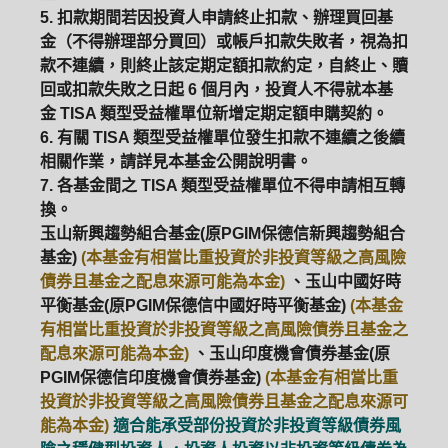
5. 扣款期間若因投資人申請終止扣款、辦理買回基
金（不得辦理部分買回）或帳戶扣款失敗者，視為扣
款不連續，則終止該定期定額扣款約定，自終止、贖
回或扣款失敗之日起 6 個月內，投資人不得就本基
金 TISA 類型受益權單位新增定期定額申購契約。
6. 有關 TISA 類型受益權單位發生扣款不連續之後續
相關作業，請詳見本基金公開說明書。
7. 各基金間之 TISA 類型受益權單位不得申請相互轉
換。
玉山新興趨勢組合基金(原PGIM保德信新興趨勢組合
基金)
(本基金有相當比重投資於非投資等級之高風險
債券且基金之配息來源可能為本金)
、玉山中國好時
平衡基金(原PGIM保德信中國好時平衡基金)
(本基金
有相當比重投資於非投資等級之高風險債券且基金之
配息來源可能為本金)
、玉山印度機會債券基金(原
PGIM保德信印度機會債券基金)
(本基金有相當比重
投資於非投資等級之高風險債券且基金之配息來源可
能為本金)
適合能承受部份投資於非投資等級債券風