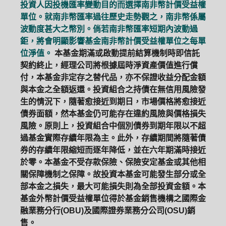
投資人因投機匯率變動目的而選擇南非幣計價受益權
單位。就南非幣匯率過往歷史走勢觀之，南非幣係屬
波動度甚大之幣別。倘若南非幣匯率短期內波動過
鉅，將會明顯影響基金南非幣計價受益權單位之每單
位淨值。
本基金期滿或啟動提前結算機制時即信託
契約終止，經理公司將根據屆時淨資產價值進行償
付，本基金非定存之替代品，亦不保證收益分配金額
與本金之全額返還。投資組合之持債在無信用風險發
生的情況下，隨著愈接近到期日，市場價格將愈接近
債券面額，然本基金仍可能存在違約風險與價格損失
風險。原則上，投資組合中個別債券到期年限以不超
過基金實際存續年限為主。此外，存續期間將隨著債
券的存續年限縮短而逐年降低，並在六年期滿時接近
於零。本基金不受存款保險、保險安定基金或其他相
關保障機制之保障。故投資本基金可能發生部分或全
部本金之損失，最大可能損失則為全部投資金額。本
基金外幣計價受益權單位得於基金銷售機構之國際金
融業務分行(OBU)及國際證券業務分公司(OSU)銷
售。