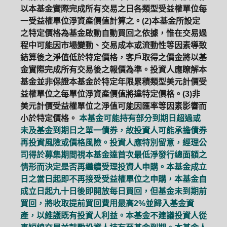
以本基金實際完成所有交易之日各類型受益權單位每
一受益權單位淨資產價值計算之。(2)本基金所設定
之特定價格為基金啟動自動買回之依據，惟在交易過
程中可能因市場變動、交易成本或流動性等因素導致
結算後之淨值低於特定價格，客戶取得之價金將以基
金實際完成所有交易後之報價為準。投資人應瞭解本
基金並非保證本基金於特定年限累積類型美元計價受
益權單位之每單位淨資產價值將達特定價格。(3)非
美元計價受益權單位之淨值可能因匯率等因素影響而
小於特定價格。
本基金可能持有部分到期日超過或
未及基金到期日之單一債券，故投資人可能承擔債券
再投資風險或價格風險。投資人應特別留意，經理公
司得於募集期間視本基金達首次最低淨發行總面額之
情形而決定是否再繼續受理投資人申購。本基金成立
日之當日起即不再接受受益權單位之申購，本基金自
成立日起九十日後即開放每日買回，但基金未到期前
買回，將收取提前買回費用最高2%並歸入基金資
產，以維護既有投資人利益。本基金不建議投資人從