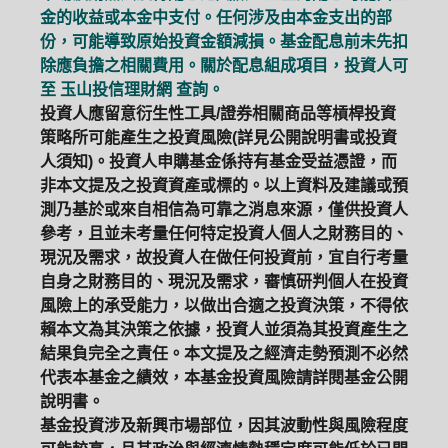
金的收益或本金中支付。任何涉及由本金支出的部
份，可能導致原始投資金額減損。基金配息前未先扣
除應負擔之相關費用。關於配息組成項目，投資人可
至
玉山投信理財網
查詢。
投資人應留意衍生性工具/證券相關商品等槓桿投資
策略所可能產生之投資風險(詳見公開說明書或投資
人須知)。投資人申購基金係持有基金受益憑證，而
非本文提及之投資資產或標的。以上資料及建議或預
測乃基於或來自相信為可靠之消息來源，僅供投資人
參考，且並未考量任何特定投資人個人之財務目的、
現況及需求，故投資人在做任何投資前，宜自行考量
自身之財務目的、現況及需求，審慎研判個人在投資
風險上的承受能力，以做出合適之投資決策，不得依
賴本文為其決策之依據，投資人並須為其投資產生之
結果負完全之責任。本文提及之經濟走勢預測不必然
代表本基金之績效，本基金投資風險請詳閱基金公開
說明書。
基金投資涉及新興市場部位，因其波動性與風險程度