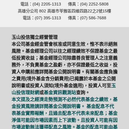
電話：(04) 2205-1313
傳真：(04) 2252-5808
高雄分公司 802 高雄市苓雅區四維四路22之2號15樓
電話：(07) 395-1313
傳真：(07) 586-7688
玉山投信獨立經營管理
本公司基金經金管會核准或同意生效，惟不表示絕無
風險。基金經理公司以往之經理績效不保證基金之最
低投資收益；基金經理公司除盡善良管理人之注意義
務外，不負責基金之盈虧，亦不保證最低之收益，投
資人申購前應詳閱基金公開說明書。有關基金應負擔
之費用(境外基金含分銷費用)已揭露於本基金之公開
說明書或投資人須知(境外基金適用)，投資人可至
玉
山投信理財網
或
基金資訊觀測站
查詢。
本文提及之經濟走勢預測不必然代表基金之績效，基
金投資風險請詳閱基金公開說明書。 基金配息不代
表基金實際報酬，且過去配息不代表未來配息；基金
淨值可能因市場因素而上下波動。且投資人可能有因
市場波動無法獲得配息之風險。基金的配息可能由基