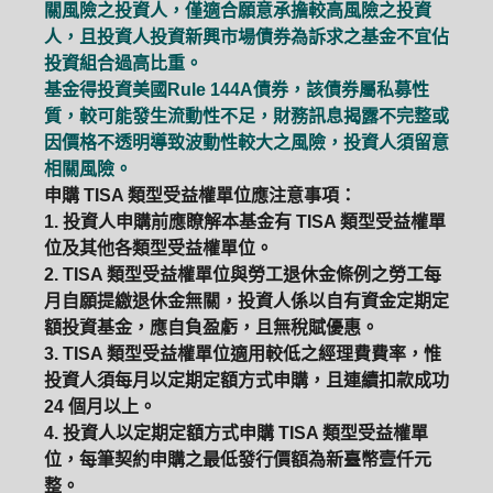
關風險之投資人，僅適合願意承擔較高風險之投資
人，且投資人投資新興市場債券為訴求之基金不宜佔
投資組合過高比重。
基金得投資美國Rule 144A債券，該債券屬私募性
質，較可能發生流動性不足，財務訊息揭露不完整或
因價格不透明導致波動性較大之風險，投資人須留意
相關風險。
申購 TISA 類型受益權單位應注意事項：
1. 投資人申購前應瞭解本基金有 TISA 類型受益權單
位及其他各類型受益權單位。
2. TISA 類型受益權單位與勞工退休金條例之勞工每
月自願提繳退休金無關，投資人係以自有資金定期定
額投資基金，應自負盈虧，且無稅賦優惠。
3. TISA 類型受益權單位適用較低之經理費費率，惟
投資人須每月以定期定額方式申購，且連續扣款成功
24 個月以上。
4. 投資人以定期定額方式申購 TISA 類型受益權單
位，每筆契約申購之最低發行價額為新臺幣壹仟元
整。