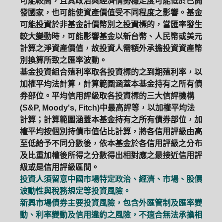
可能較高，且其政治與經濟情勢穩定度可能低於已開
發國家，也可能使資產價值受不同程度之影響。基金
可能投資於非基金計價幣別之投資標的，當匯率發生
較大變動時，可能影響基金以新台幣、人民幣或美元
計算之淨資產價值，故投資人需額外承擔投資資產幣
別換算所致之匯率波動。
基金投資組合殖利率取各投資標的之到期殖利率，以
加權平均法計算，計算範圍涵蓋本基金持有之所有債
券部位。平均信用評級取各投資標的三大信評機構
(S&P, Moody's, Fitch)中最高評等，以加權平均法
計算；計算範圍涵蓋本基金持有之所有債券部位，加
權平均按個別持債市值佔比計算，將各信用評級由高
至低給予不同分數後，依本基金於各信用評級之分布
及比重加權後所得之分數得出相對應之最接近信用評
級或是信用評級區間。
投資人須留意中國市場特定政治、經濟、市場、股價
波動性與稅務規定等投資風險。
新興市場債券主要投資風險，包含外匯管制及匯率變
動、利率變動及信用違約之風險，不適合無法承擔相