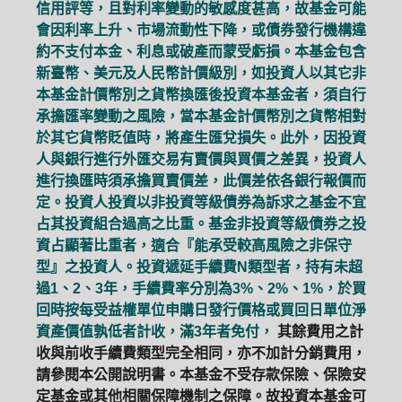
信用評等，且對利率變動的敏感度甚高，故基金可能
會因利率上升、市場流動性下降，或債券發行機構違
約不支付本金、利息或破產而蒙受虧損。本基金包含
新臺幣、美元及人民幣計價級別，如投資人以其它非
本基金計價幣別之貨幣換匯後投資本基金者，須自行
承擔匯率變動之風險，當本基金計價幣別之貨幣相對
於其它貨幣貶值時，將產生匯兌損失。此外，因投資
人與銀行進行外匯交易有賣價與買價之差異，投資人
進行換匯時須承擔買賣價差，此價差依各銀行報價而
定。投資人投資以非投資等級債券為訴求之基金不宜
占其投資組合過高之比重。基金非投資等級債券之投
資占顯著比重者，適合『能承受較高風險之非保守
型』之投資人。投資遞延手續費N類型者，持有未超
過1、2、3年，手續費率分別為3%、2%、1%，於買
回時按每受益權單位申購日發行價格或買回日單位淨
資產價值孰低者計收，滿3年者免付，
其餘費用之計
收與前收手續費類型完全相同，亦不加計分銷費用，
請參閱本公開說明書。本基金不受存款保險、保險安
定基金或其他相關保障機制之保障。故投資本基金可