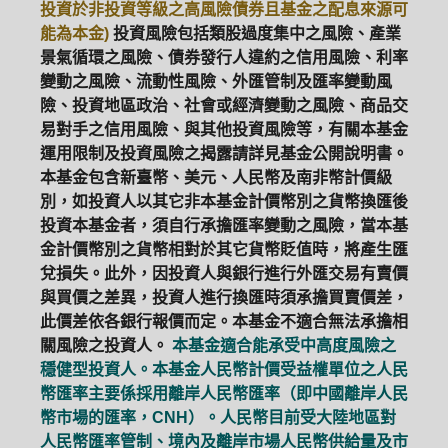
投資於非投資等級之高風險債券且基金之配息來源可
能為本金)
投資風險包括類股過度集中之風險、產業
景氣循環之風險、債券發行人違約之信用風險、利率
變動之風險、流動性風險、外匯管制及匯率變動風
險、投資地區政治、社會或經濟變動之風險、商品交
易對手之信用風險、與其他投資風險等，有關本基金
運用限制及投資風險之揭露請詳見基金公開說明書。
本基金包含新臺幣、美元、人民幣及南非幣計價級
別，如投資人以其它非本基金計價幣別之貨幣換匯後
投資本基金者，須自行承擔匯率變動之風險，當本基
金計價幣別之貨幣相對於其它貨幣貶值時，將產生匯
兌損失。此外，因投資人與銀行進行外匯交易有賣價
與買價之差異，投資人進行換匯時須承擔買賣價差，
此價差依各銀行報價而定。本基金不適合無法承擔相
關風險之投資人。
本基金適合能承受中高度風險之
穩健型投資人。本基金人民幣計價受益權單位之人民
幣匯率主要係採用離岸人民幣匯率（即中國離岸人民
幣市場的匯率，CNH）。人民幣目前受大陸地區對
人民幣匯率管制、境內及離岸市場人民幣供給量及市