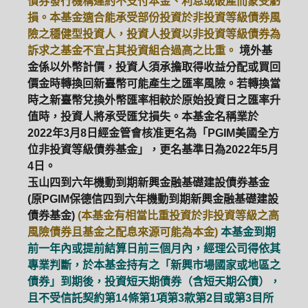
債券發行機構違約不支付本金、利息或破產而蒙受虧
損。本基金適合能承受部份投資於非投資等級債券風
險之穩健型投資人，投資人投資以非投資等級債券為
訴求之基金不宜占其投資組合過高之比重。
境外基
金係以外幣計價，投資人須承擔取得收益分配或買回
價金時轉換回新臺幣可能產生之匯率風險。若轉換當
時之新臺幣兌換外幣匯率相較於原始投資日之匯率升
值時，投資人將承受匯兌損失。本基金名稱業於
2022年3月8日經金管會核准更名為「PGIM美國全方
位非投資等級債券基金」，更名基準日為2022年5月
4日。
玉山四到六年機動到期新興金融基礎建設債券基金
(原PGIM保德信四到六年機動到期新興金融基礎建設
債券基金)
(本基金有相當比重投資於非投資等級之高
風險債券且基金之配息來源可能為本金)
本基金到期
前一年內或提前結算日前三個月內，經理公司得依其
專業判斷，於本基金持有之「新興市場國家或地區之
債券」到期後，投資短天期債券（含短天期公債），
且不受信託契約第14條第1項第3款第2目或第3目所