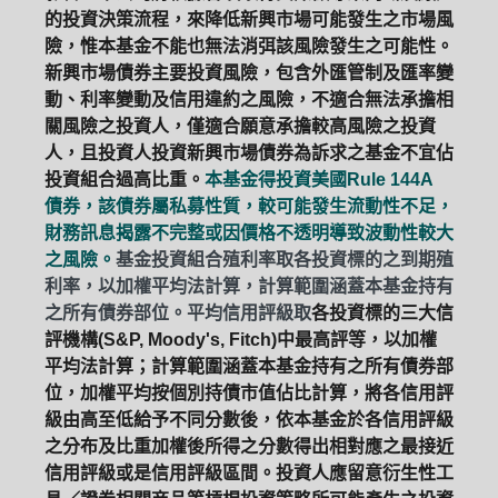
的投資決策流程，來降低新興市場可能發生之市場風
險，惟本基金不能也無法消弭該風險發生之可能性。
新興市場債券主要投資風險，包含外匯管制及匯率變
動、利率變動及信用違約之風險，不適合無法承擔相
關風險之投資人，僅適合願意承擔較高風險之投資
人，且投資人投資新興市場債券為訴求之基金不宜佔
投資組合過高比重。
本基金得投資美國Rule 144A
債券，該債券屬私募性質，較可能發生流動性不足，
財務訊息揭露不完整或因價格不透明導致波動性較大
之風險。
基金投資組合殖利率取各投資標的之到期殖
利率，以加權平均法計算，計算範圍涵蓋本基金持有
之所有債券部位。平均信用評級取
各投資標的三大信
評機構(S&P, Moody's, Fitch)中最高評等，以加權
平均法計算；計算範圍涵蓋本基金持有之所有債券部
位，加權平均按個別持債市值佔比計算，將各信用評
級由高至低給予不同分數後，依本基金於各信用評級
之分布及比重加權後所得之分數得出相對應之最接近
信用評級或是信用評級區間。投資人應留意衍生性工