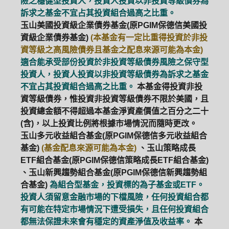
險之穩健型投資人，投資人投資以非投資等級債券為
訴求之基金不宜占其投資組合過高之比重。
玉山美國投資級企業債券基金(原PGIM保德信美國投
資級企業債券基金)
(本基金有一定比重得投資於非投
資等級之高風險債券且基金之配息來源可能為本金)
適合能承受部份投資於非投資等級債券風險之保守型
投資人，投資人投資以非投資等級債券為訴求之基金
不宜占其投資組合過高之比重。
本基金得投資非投
資等級債券，惟投資非投資等級債券不限於美國，且
投資總金額不得超過本基金淨資產價值之百分之二十
(含)，以上投資比例將根據市場情況而隨時更改。
玉山多元收益組合基金(原PGIM保德信多元收益組合
基金)
(基金配息來源可能為本金)
、玉山策略成長
ETF組合基金(原PGIM保德信策略成長ETF組合基金)
、玉山新興趨勢組合基金(原PGIM保德信新興趨勢組
合基金)
為組合型基金，投資標的為子基金或ETF。
投資人須留意金融市場的下檔風險，任何投資組合都
有可能在特定市場情況下遭受損失，且任何投資組合
都無法保證未來會有穩定的資產淨值及收益率。
本