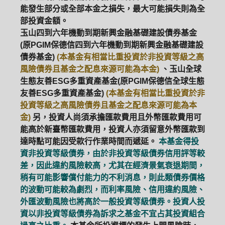
能發生部分或全部本金之損失，最大可能損失則為全
部投資金額。
玉山四到六年機動到期新興金融基礎建設債券基金
(原PGIM保德信四到六年機動到期新興金融基礎建設
債券基金)
(本基金有相當比重投資於非投資等級之高
風險債券且基金之配息來源可能為本金)
、玉山全球
生態友善ESG多重資產基金(原PGIM保德信全球生態
友善ESG多重資產基金)
(本基金有相當比重投資於非
投資等級之高風險債券且基金之配息來源可能為本
金)
另，投資人尚須承擔匯款費用且外幣匯款費用可
能高於新臺幣匯款費用，投資人亦須留意外幣匯款到
達時點可能因受款行作業時間而遞延。
本基金得投
資非投資等級債券，由於非投資等級債券信用評等較
差，因此違約風險較高，尤其在經濟景氣衰退期間，
稍有可能影響償付能力的不利消息，則此類債券價格
的波動可能較為劇烈，而利率風險、信用違約風險、
外匯波動風險也將高於一般投資等級債券。投資人投
資以非投資等級債券為訴求之基金不宜占其投資組合