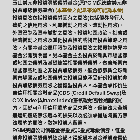
玉山美元非投資等級債券基金(原PGIM保德信美元非
PGIM系列基金
168循環投資
投資等級債券基金)
(本基金之配息來源可能為本金)
投資風險包括投資債券固有之風險(包括債券發行人
定期(不)定額
高成長基金
月配息
違約之信用風險、利率變動之風險、流動性風險)、
外匯管制及匯率變動之風險、投資地區政治、社會或
ETF
中國好時平衡
壽星優惠
經濟變動之風險及其他投資標的或特定投資策略之風
險，有關本基金運用限制及投資風險之揭露請詳見本
醫療生化
中國品牌
0%手續費
基金公開說明書。另本基金主要投資於新興市場國家
或地區之債券及基礎建設相關債券債券，包含新興市
基金申購
策略成長
拉丁美洲
場國家或地區之非投資等級債券，適合欲參與全球新
興市場國家或地區債券之投資且能承受部份投資於非
大中華
投資等級債券風險之穩健型投資人。本基金承作衍生
自信用相關金融商品(CDS (Credit Default Swap)及
CDX Index與Itraxx Index)僅得為受信用保護的買
方，固然可利用信用違約商品來避險，但無法完全規
避違約造成無法還本的損失以及必須承擔屆時賣方無
法履約的風險，敬請投資人留意。
PGIM美國公司債基金得投資非投資等級債券，惟投
資非投資等級債券總金額不得超過本基金淨資產價值