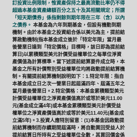
訂投資比例限制，惟資產保持之最高流動比率仍不得
超過本基金資產總額百分之五十及其相關規定；所謂
「短天期債券」係指剩餘到期年限在三年（含）以內
之債券。
本基金為六年到期基金，但設有機動到期
機制。由於本基金之投資組合係以美元為主，提前結
算啟動機制(指本基金成立後於「特定年限」當月最
後營業日達到「特定價格」目標時，該日即為提前結
算日)以累積類型美元計價受益權單位之每單位淨資
產價值為計算標準。當下述提前結算要件成立時，本
基金之所有計價幣別受益權單位均將啟動提前結算機
制。有關提前結算機制說明如下：1.特定年限：指自
本基金成立日之次一營業日起屆滿四年、屆滿五年之
當月最後營業日。2.特定價格：本基金累積類型美元
計價受益權單位之淨資產價值高於或等於美元11.00
元(基金成立滿4年)或本基金累積類型美元計價受益
權單位之淨資產價值高於或等於美元11.40元(基金成
立滿5年)。3.投資人應特別留意：(1)本基金因啟動提
前結算機制而存續期間屆滿時，將自動買回受益人於
提前結算日所持有之受益權單位全數，其買回價金係