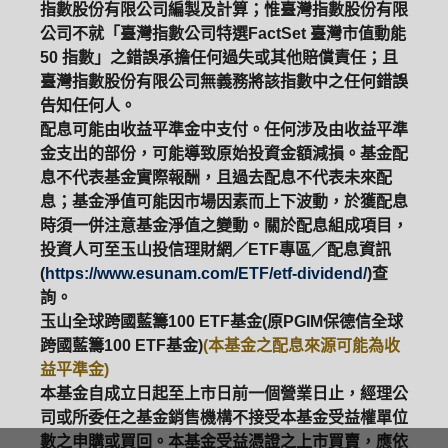
指數股份有限公司編製及計算；惟臺灣指數股份有限
公司不就「臺灣指數公司特選FactSet 臺灣市值動能
50 指數」之錯誤承擔任何過失或其他賠償責任；且
臺灣指數股份有限公司無義務將該指數中之任何錯誤
告知任何人。
配息可能由收益平準金中支付。任何涉及由收益平準
金支出的部份，可能導致原始投資金額減損。基金配
息不代表基金實際報酬，且過去配息不代表未來配
息；基金淨值可能因市場因素而上下波動，於獲配息
時須一併注意基金淨值之變動。關於配息組成項目，
投資人可至玉山投信理財網／ETF專區／配息資訊
(
https://www.esunam.com/ETF/etf-dividend/
)查
詢。
玉山全球跨國藍籌100 ETF基金(原PGIM保德信全球
跨國藍籌100 ETF基金)
(本基金之配息來源可能為收
益平準金)
本基金自成立日起至上市日前一個營業日止，經理公
司或所委任之基金銷售機構不接受本基金受益權單位
數之申購或買回。本基金受益憑證之上市買賣，應依