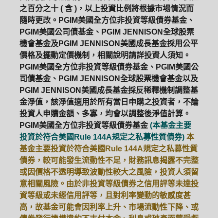
之百分之十 ( 含 )，以上投資比例將根據市場情況而
隨時更改。PGIM美國全方位非投資等級債券基金、
PGIM美國公司債基金、PGIM JENNISON全球股票
機會基金及PGIM JENNISON美國成長基金採用公平
價格及擺動定價機制，相關說明請詳投資人須知。
PGIM美國全方位非投資等級債券基金、PGIM美國公
司債基金、PGIM JENNISON全球股票機會基金以及
PGIM JENNISON美國成長基金採反稀釋機制調整基
金淨值，該淨值適用於所有當日申購之投資者，不論
投資人申贖金額、多寡，均會以調整後淨值計算。
PGIM美國全方位非投資等級債券基金
(本基金主要
投資於符合美國Rule 144A規定之私募性質債券)
本
基金主要投資於符合美國Rule 144A規定之私募性質
債券，較可能發生流動性不足，財務訊息揭露不完整
或因價格不透明導致波動性較大之風險，投資人須留
意相關風險。由於非投資等級債券之信用評等未達投
資等級或未經信用評等，且對利率變動的敏感度甚
高，故基金可能會因利率上升、市場流動性下降、或