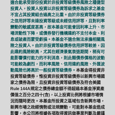
適合能承受部份投資於非投資等級債券風險之穩健型
投資人，投資人投資以非投資等級債券為訴求之基金
不宜占其投資組合過高之比重。由於非投資等級債券
之信用評等未達投資等級或未經信用評等，且對利率
變動的敏感度甚高，故本基金可能會因利率上升、市
場流動性下降，或債券發行機構違約不支付本金、利
息或破產而蒙受虧損。本基金不適合無法承擔相關風
險之投資人。由於非投資等級債券信用評等較差，因
此違約風險較高，尤其在經濟景氣衰退期間，稍有可
能影響償付能力的不利消息，則此類債券價格的波動
可能較為劇烈，而利率風險、信用違約風險、外匯波
動風險也將高於一般投資等級債券。
本基金得投資非
投資等級債券，惟投資非投資等級債券以新興市場國
家之債券為限，且投資非投資等級債券及符合美國
Rule 144A規定之債券總金額不得超過本基金淨資產
價值之百分之四十(含)，以上投資比例將根據市場情
況而隨時更改。本基金所投資之區域包含新興市場，
新興市場之政經情勢或法規變動，可能對本基金造成
影響，本公司將根據各項取得資訊做專業判斷及嚴謹