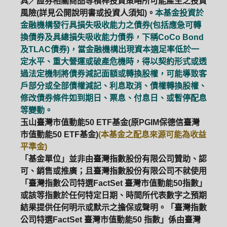
具／證券相關商品等槓桿投資策略所可能產生之投資
風險(詳見公開說明書或投資人須知)。
本基金投資於
金融機構發行具損失吸收能力之債券(包括應急可轉
換債券及具總損失吸收能力債券，下稱CoCo Bond
及TLAC債券)，當金融機構出現資本適足率低於一
定水平、重大營運或破產危機時，得以契約形式或透
過法定機制將債券減記面額或轉換股權，可能導致客
戶部分或全部債權減記、利息取消、債權轉換股權、
修改債券條件如到期日、票息、付息日、或暫停配息
等變動。
玉山臺灣市值動能50 ETF基金(原PGIM保德信臺灣
市值動能50 ETF基金)
(本基金之配息來源可能為收益
平準金)
「基金單位」並非由臺灣指數股份有限公司贊助、認
可、銷售或推廣；且臺灣指數股份有限公司不就使用
「臺灣指數公司特選FactSet 臺灣市值動能50指數」
或該等指數於任何特定日期、時間所代表數字之預期
結果提供任何明示或默示之擔保或聲明。「臺灣指數
公司特選FactSet 臺灣市值動能50 指數」係由臺灣