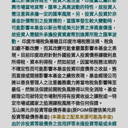
盧比計價債券為主，投資人需注意，印度盧比屬於新
興市場當地貨幣，匯率上具高波動的特性，故投資人
需注意與承擔一定的匯率風險。另，投資人投資於非
基金計價幣別之投資標的，當匯率發生較大變動時，
可能影響本基金以新台幣或美元計算之淨資產價值，
故投資人需額外承擔投資資產幣別換算所致之匯率波
動。
印度市場稅負複雜且印度市場稅務法規、稅負
扣繳不斷改變，而其改變可能會嚴重影響本基金之表
現。目前印度政府針對外國投資人投資債券課徵利息
所得稅、資本利得稅，然如前述，因當地稅務法規的
不確定性而可能影響本基金投資印度債券之收益，進
而直接或間接影響本基金之績效表現，基金經理公司
將以善良管理人之注意義務盡力將當地稅負影響降至
最低，然無法保證前開稅負風險得以完全消除。基金
經理公司就特定市場對所持有投資收益之課稅或一特
定市場或國家之追溯課稅風險不做任何保證。
玉山美元非投資等級債券基金(原PGIM保德信美元非
投資等級債券基金)
(本基金之配息來源可能為本金)
由於非投資等級債券之信用評等未達投資等級或未經