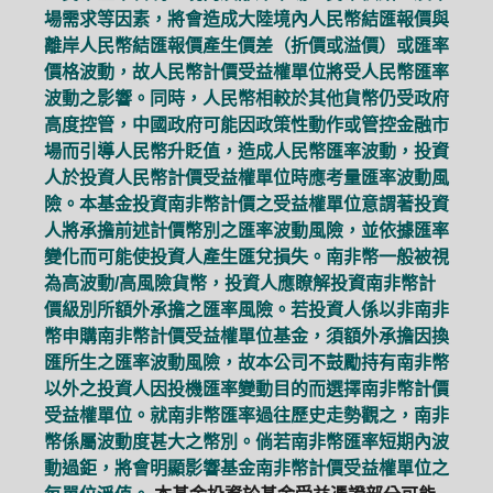
場需求等因素，將會造成大陸境內人民幣結匯報價與
離岸人民幣結匯報價產生價差（折價或溢價）或匯率
價格波動，故人民幣計價受益權單位將受人民幣匯率
波動之影響。同時，人民幣相較於其他貨幣仍受政府
高度控管，中國政府可能因政策性動作或管控金融市
場而引導人民幣升貶值，造成人民幣匯率波動，投資
人於投資人民幣計價受益權單位時應考量匯率波動風
險。本基金投資南非幣計價之受益權單位意謂著投資
人將承擔前述計價幣別之匯率波動風險，並依據匯率
變化而可能使投資人產生匯兌損失。南非幣一般被視
為高波動/高風險貨幣，投資人應瞭解投資南非幣計
價級別所額外承擔之匯率風險。若投資人係以非南非
幣申購南非幣計價受益權單位基金，須額外承擔因換
匯所生之匯率波動風險，故本公司不鼓勵持有南非幣
以外之投資人因投機匯率變動目的而選擇南非幣計價
受益權單位。就南非幣匯率過往歷史走勢觀之，南非
幣係屬波動度甚大之幣別。倘若南非幣匯率短期內波
動過鉅，將會明顯影響基金南非幣計價受益權單位之