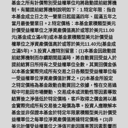
基金之所有計價幣別受益權單位均將啟動提前結算機
制。有關提前結算機制說明如下：1.特定年限：指自
本基金成立日之次一營業日起屆滿四年、屆滿五年之
當月最後營業日。2.特定價格：本基金累積類型美元
計價受益權單位之淨資產價值高於或等於美元11.00
元(基金成立滿4年)或本基金累積類型美元計價受益
權單位之淨資產價值高於或等於美元11.40元(基金成
立滿5年)。3.投資人應特別留意：(1)本基金因啟動提
前結算機制而存續期間屆滿時，將自動買回受益人於
提前結算日所持有之受益權單位全數，其買回價金係
以本基金實際完成所有交易之日各類型受益權單位每
一受益權單位淨資產價值計算之。(2)本基金所設定
之特定價格為基金啟動自動買回之依據，惟在交易過
程中可能因市場變動、交易成本或流動性等因素導致
結算後之淨值低於特定價格，客戶取得之價金將以基
金實際完成所有交易後之報價為準。投資人應瞭解本
基金並非保證本基金於特定年限累積類型美元計價受
益權單位之每單位淨資產價值將達特定價格。(3)非
美元計價受益權單位之淨值可能因匯率等因素影響而