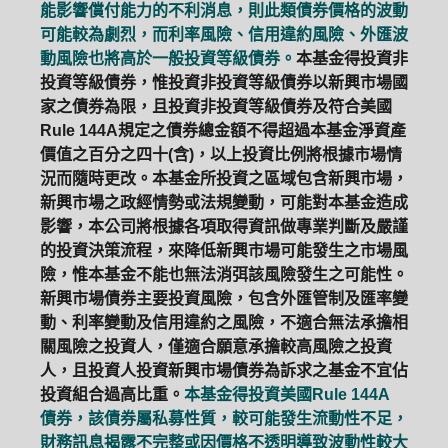
能影響償付能力的不利消息，則此類債券價格的波動
可能較為劇烈，而利率風險、信用違約風險、外匯波
動風險也將高於一般投資等級債券。
本基金得投資非
投資等級債券，惟投資非投資等級債券以新興市場國
家之債券為限，且投資非投資等級債券及符合美國
Rule 144A規定之債券總金額不得超過本基金淨資產
價值之百分之四十(含)，以上投資比例將根據市場情
況而隨時更改。本基金所投資之區域包含新興市場，
新興市場之政經情勢或法規變動，可能對本基金造成
影響，本公司將根據各項取得資訊做專業判斷及嚴謹
的投資決策流程，來降低新興市場可能發生之市場風
險，惟本基金不能也無法消弭該風險發生之可能性。
新興市場債券主要投資風險，包含外匯管制及匯率變
動、利率變動及信用違約之風險，不適合無法承擔相
關風險之投資人，僅適合願意承擔較高風險之投資
人，且投資人投資新興市場債券為訴求之基金不宜佔
投資組合過高比重。
本基金得投資美國Rule 144A
債券，該債券屬私募性質，較可能發生流動性不足，
財務訊息揭露不完整或因價格不透明導致波動性較大