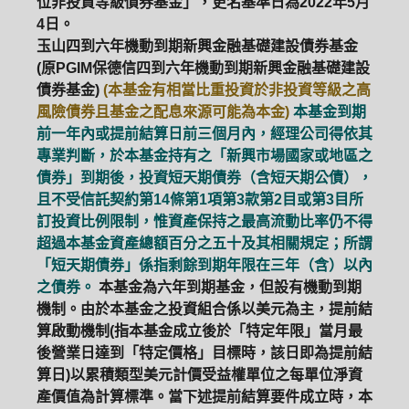
位非投資等級債券基金」，更名基準日為2022年5月
4日。
玉山四到六年機動到期新興金融基礎建設債券基金
(原PGIM保德信四到六年機動到期新興金融基礎建設
債券基金)
(本基金有相當比重投資於非投資等級之高
風險債券且基金之配息來源可能為本金)
本基金到期
前一年內或提前結算日前三個月內，經理公司得依其
專業判斷，於本基金持有之「新興市場國家或地區之
債券」到期後，投資短天期債券（含短天期公債），
且不受信託契約第14條第1項第3款第2目或第3目所
訂投資比例限制，惟資產保持之最高流動比率仍不得
超過本基金資產總額百分之五十及其相關規定；所謂
「短天期債券」係指剩餘到期年限在三年（含）以內
之債券。
本基金為六年到期基金，但設有機動到期
機制。由於本基金之投資組合係以美元為主，提前結
算啟動機制(指本基金成立後於「特定年限」當月最
後營業日達到「特定價格」目標時，該日即為提前結
算日)以累積類型美元計價受益權單位之每單位淨資
產價值為計算標準。當下述提前結算要件成立時，本