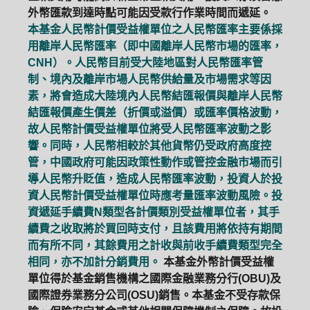
外幣匯款到達時點可能因受款行作業時間而遞延。
本基金人民幣計價受益權單位之人民幣匯率主要係採
用離岸人民幣匯率（即中國離岸人民幣市場的匯率，
CNH）。人民幣目前受大陸地區對人民幣匯率管
制、境內及離岸市場人民幣供給量及市場需求等因
素，將會造成大陸境內人民幣結匯報價與離岸人民幣
結匯報價產生價差（折價或溢價）或匯率價格波動，
故人民幣計價受益權單位將受人民幣匯率波動之影
響。同時，人民幣相較於其他貨幣仍受政府高度控
管，中國政府可能因政策性動作或管控金融市場而引
導人民幣升貶值，造成人民幣匯率波動，投資人於投
資人民幣計價受益權單位時應考量匯率波動風險。投
資遞延手續費N類型各計價類別受益權單位者，其手
續費之收取將於買回時支付，且該費用將依持有期間
而有所不同，其餘費用之計收與前收手續費類型完全
相同，亦不加計分銷費用。
本基金外幣計價受益權
單位得於基金銷售機構之國際金融業務分行(OBU)及
國際證券業務分公司(OSU)銷售。本基金不受存款保