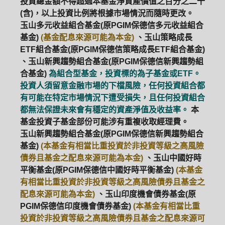
投資總金額不得超過本基金淨資產價值之百分之二十
(含)，以上投資比例將根據市場情況而隨時更改。
玉山多元收益組合基金(原PGIM保德信多元收益組合
基金)
(基金配息來源可能為本金)
、玉山策略成長
ETF組合基金(原PGIM保德信策略成長ETF組合基金)
、玉山新興趨勢組合基金(原PGIM保德信新興趨勢組
合基金)
為組合型基金，投資標的為子基金或ETF。
投資人須留意金融市場的下檔風險，任何投資組合都
有可能在特定市場情況下遭受損失，且任何投資組合
都無法保證未來會有穩定的資產淨值及收益率。
本
基金投資子基金部份可能涉有重複收取經理費。
玉山新興趨勢組合基金(原PGIM保德信新興趨勢組合
基金)
(本基金有相當比重投資於非投資等級之高風險
債券且基金之配息來源可能為本金)
、玉山中國好時
平衡基金(原PGIM保德信中國好時平衡基金)
(本基金
有相當比重投資於非投資等級之高風險債券且基金之
配息來源可能為本金)
、玉山印度機會債券基金(原
PGIM保德信印度機會債券基金)
(本基金有相當比重
投資於非投資等級之高風險債券且基金之配息來源可