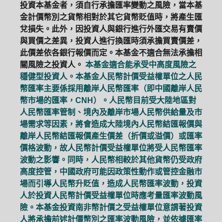
投資本基金者，須自行承擔匯率變動之風險，當本基
金計價幣別之貨幣相對於其它貨幣貶值時，將產生匯
兌損失。此外，因投資人與銀行進行外匯交易有賣價
與買價之差異，投資人進行換匯時須承擔買賣價差，
此價差依各銀行報價而定。本基金不適合無法承擔相
關風險之投資人。
本基金適合能承受中高度風險之
穩健型投資人。本基金人民幣計價受益權單位之人民
幣匯率主要係採用離岸人民幣匯率（即中國離岸人民
幣市場的匯率，CNH）。人民幣目前受大陸地區對
人民幣匯率管制、境內及離岸市場人民幣供給量及市
場需求等因素，將會造成大陸境內人民幣結匯報價與
離岸人民幣結匯報價產生價差（折價或溢價）或匯率
價格波動，故人民幣計價受益權單位將受人民幣匯率
波動之影響。同時，人民幣相較於其他貨幣仍受政府
高度控管，中國政府可能因政策性動作或管控金融市
場而引導人民幣升貶值，造成人民幣匯率波動，投資
人於投資人民幣計價受益權單位時應考量匯率波動風
險。本基金投資南非幣計價之受益權單位意謂著投資
人將承擔前述計價幣別之匯率波動風險，並依據匯率