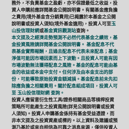
務外，不負責基金之盈虧，亦不保證最低之收益，投
資人申購前應詳閱基金公開說明書。有關基金應負擔
之費用(境外基金含分銷費用)已揭露於本基金之公開
說明書或投資人須知(境外基金適用)，投資人可至
玉
山投信理財網
或
基金資訊觀測站
查詢。
本文提及之經濟走勢預測不必然代表基金之績效，基
金投資風險請詳閱基金公開說明書。 基金配息不代
表基金實際報酬，且過去配息不代表未來配息；基金
淨值可能因市場因素而上下波動。且投資人可能有因
市場波動無法獲得配息之風險。基金的配息可能由基
金的收益或本金中支付。任何涉及由本金支出的部
份，可能導致原始投資金額減損。基金配息前未先扣
除應負擔之相關費用。關於配息組成項目，投資人可
至
玉山投信理財網
查詢。
投資人應留意衍生性工具/證券相關商品等槓桿投資
策略所可能產生之投資風險(詳見公開說明書或投資
人須知)。投資人申購基金係持有基金受益憑證，而
非本文提及之投資資產或標的。以上資料及建議或預
測乃基於或來自相信為可靠之消息來源，僅供投資人