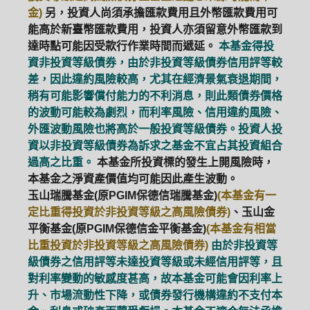
金)
另，投資人尚須承擔匯款費用且外幣匯款費用可
ETF
中國好時平衡
壽星優惠
能高於新臺幣匯款費用，投資人亦須留意外幣匯款到
達時點可能因受款行作業時間而遞延。
本基金得投
醫療生化
中國品牌
0%手續費
資非投資等級債券，由於非投資等級債券信用評等較
差，因此違約風險較高，尤其在經濟景氣衰退期間，
基金申購
策略成長
拉丁美洲
稍有可能影響償付能力的不利消息，則此類債券價格
的波動可能較為劇烈，而利率風險、信用違約風險、
大中華
外匯波動風險也將高於一般投資等級債券。投資人投
資以非投資等級債券為訴求之基金不宜占其投資組合
過高之比重。
本基金所投資標的發生上開風險時，
本基金之淨資產價值均可能因此產生波動。
玉山瑞騰基金(原PGIM保德信瑞騰基金)
(本基金有一
定比重得投資於非投資等級之高風險債券)
、玉山金
平衡基金(原PGIM保德信金平衡基金)
(本基金有相當
比重投資於非投資等級之高風險債券)
由於非投資等
級債券之信用評等未達投資等級或未經信用評等，且
對利率變動的敏感度甚高，故本基金可能會因利率上
升、市場流動性下降，或債券發行機構違約不支付本