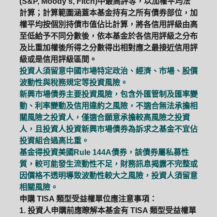
(S&P, Moody's, Fitch)中最高評等，以加權平均法
計算；計算範圍涵蓋本基金持有之所有債券部位，加
權平均按個別持債市值佔比計算，將各信用評級由高
至低給予不同分數後，依本基金於各信用評級之分布
及比重加權後所得之分數得出相對應之最接近信用評
級或是信用評級區間。
投資人須留意中國市場特定政治、經濟、市場、股價
波動性與稅務規定等投資風險。
新興市場債券主要投資風險，包含外匯管制及匯率變
動、利率變動及信用違約之風險，不適合無法承擔相
關風險之投資人，僅適合願意承擔較高風險之投資
人，且投資人投資新興市場債券為訴求之基金不宜佔
投資組合過高比重。
基金得投資美國Rule 144A債券，該債券屬私募性
質，較可能發生流動性不足，財務訊息揭露不完整或
因價格不透明導致波動性較大之風險，投資人須留意
相關風險。
申購 TISA 類型受益權單位應注意事項：
1. 投資人申購前應瞭解本基金有 TISA 類型受益權單