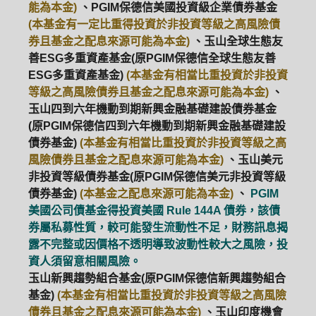
能為本金)
、PGIM保德信美國投資級企業債券基金
(本基金有一定比重得投資於非投資等級之高風險債
券且基金之配息來源可能為本金)
、玉山全球生態友
善ESG多重資產基金(原PGIM保德信全球生態友善
ESG多重資產基金)
(本基金有相當比重投資於非投資
等級之高風險債券且基金之配息來源可能為本金)
、
玉山四到六年機動到期新興金融基礎建設債券基金
(原PGIM保德信四到六年機動到期新興金融基礎建設
債券基金)
(本基金有相當比重投資於非投資等級之高
風險債券且基金之配息來源可能為本金)
、玉山美元
非投資等級債券基金(原PGIM保德信美元非投資等級
債券基金)
(本基金之配息來源可能為本金)
、
PGIM
美國公司債基金得投資美國 Rule 144A 債券，該債
券屬私募性質，較可能發生流動性不足，財務訊息揭
露不完整或因價格不透明導致波動性較大之風險，投
資人須留意相關風險。
玉山新興趨勢組合基金(原PGIM保德信新興趨勢組合
基金)
(本基金有相當比重投資於非投資等級之高風險
債券且基金之配息來源可能為本金)
、玉山印度機會