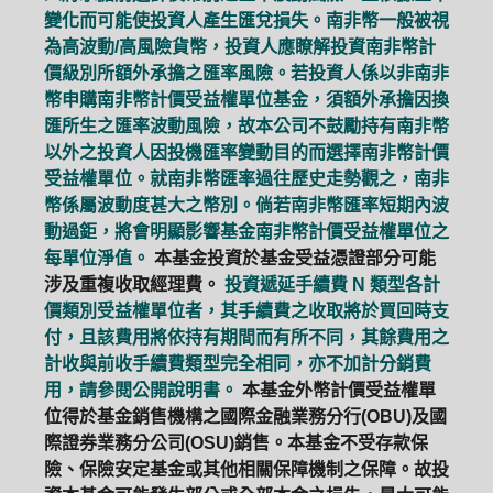
變化而可能使投資人產生匯兌損失。南非幣一般被視
為高波動/高風險貨幣，投資人應瞭解投資南非幣計
價級別所額外承擔之匯率風險。若投資人係以非南非
幣申購南非幣計價受益權單位基金，須額外承擔因換
匯所生之匯率波動風險，故本公司不鼓勵持有南非幣
以外之投資人因投機匯率變動目的而選擇南非幣計價
受益權單位。就南非幣匯率過往歷史走勢觀之，南非
幣係屬波動度甚大之幣別。倘若南非幣匯率短期內波
動過鉅，將會明顯影響基金南非幣計價受益權單位之
每單位淨值。
本基金投資於基金受益憑證部分可能
涉及重複收取經理費。
投資遞延手續費 N 類型各計
價類別受益權單位者，其手續費之收取將於買回時支
付，且該費用將依持有期間而有所不同，其餘費用之
計收與前收手續費類型完全相同，亦不加計分銷費
用，請參閱公開說明書。
本基金外幣計價受益權單
位得於基金銷售機構之國際金融業務分行(OBU)及國
際證券業務分公司(OSU)銷售。本基金不受存款保
險、保險安定基金或其他相關保障機制之保障。故投