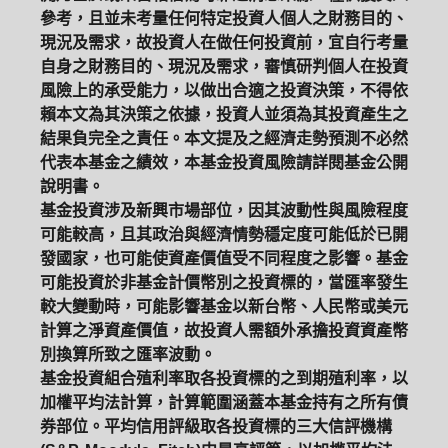
參考，且並未考量任何特定投資人個人之財務目的、
現況及需求，故投資人在做任何投資前，宜自行考量
自身之財務目的、現況及需求，審慎研判個人在投資
風險上的承受能力，以做出合適之投資決策，不得依
賴本文為其決策之依據，投資人並須為其投資產生之
結果負完全之責任。本文提及之經濟走勢預測不必然
代表本基金之績效，本基金投資風險請詳閱基金公開
說明書。
基金投資涉及新興市場部位，因其波動性與風險程度
可能較高，且其政治與經濟情勢穩定度可能低於已開
發國家，也可能使資產價值受不同程度之影響。基金
可能投資於非基金計價幣別之投資標的，當匯率發生
較大變動時，可能影響基金以新台幣、人民幣或美元
計算之淨資產價值，故投資人需額外承擔投資資產幣
別換算所致之匯率波動。
基金投資組合殖利率取各投資標的之到期殖利率，以
加權平均法計算，計算範圍涵蓋本基金持有之所有債
券部位。平均信用評級取各投資標的三大信評機構