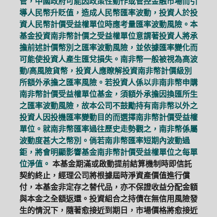
管，中國政府可能因政策性動作或管控金融市場而引
導人民幣升貶值，造成人民幣匯率波動，投資人於投
資人民幣計價受益權單位時應考量匯率波動風險。本
基金投資南非幣計價之受益權單位意謂著投資人將承
擔前述計價幣別之匯率波動風險，並依據匯率變化而
可能使投資人產生匯兌損失。南非幣一般被視為高波
動/高風險貨幣，投資人應瞭解投資南非幣計價級別
所額外承擔之匯率風險。若投資人係以非南非幣申購
南非幣計價受益權單位基金，須額外承擔因換匯所生
之匯率波動風險，故本公司不鼓勵持有南非幣以外之
投資人因投機匯率變動目的而選擇南非幣計價受益權
單位。就南非幣匯率過往歷史走勢觀之，南非幣係屬
波動度甚大之幣別。倘若南非幣匯率短期內波動過
鉅，將會明顯影響基金南非幣計價受益權單位之每單
位淨值。
本基金期滿或啟動提前結算機制時即信託
契約終止，經理公司將根據屆時淨資產價值進行償
付，本基金非定存之替代品，亦不保證收益分配金額
與本金之全額返還。投資組合之持債在無信用風險發
生的情況下，隨著愈接近到期日，市場價格將愈接近