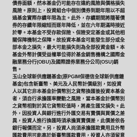
債券面額，然本基金仍可能存在違約風險與價格損失
風險。原則上，投資組合中個別債券到期年限以不超
過基金實際存續年限為主。此外，存續期間將隨著債
券的存續年限縮短而逐年降低，並在六年期滿時接近
於零。本基金不受存款保險、保險安定基金或其他相
關保障機制之保障。故投資本基金可能發生部分或全
部本金之損失，最大可能損失則為全部投資金額。本
基金外幣計價受益權單位得於基金銷售機構之國際金
融業務分行(OBU)及國際證券業務分公司(OSU)銷
售。
玉山全球新供應鏈基金(原PGIM保德信全球新供應鏈
基金)包含新臺幣、美元及人民幣計價級別，如投資
人以其它非本基金計價幣別之貨幣換匯後投資本基金
者，須自行承擔匯率變動之風險，當本基金計價幣別
之貨幣相對於其它貨幣貶值時，將產生匯兌損失。此
外，因投資人與銀行進行外匯交易有賣價與買價之差
異，投資人進行換匯時須承擔買賣價差，此價差依各
銀行報價而定。另，投資人尚須承擔匯款費用且外幣
匯款費用可能高於新臺幣匯款費用，投資人亦須留意