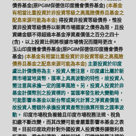
債券基金(原PGIM保德信印度機會債券基金)
(本基金
有相當比重投資於非投資等級之高風險債券且基金之
配息來源可能為本金)
得投資非投資等級債券，惟投
資非投資等級債券以新興市場國家之債券為限，且投
資總金額不得超過本基金淨資產價值之百分之四十
(含)，以上投資比例將根據市場情況而隨時更改。
玉山印度機會債券基金(原PGIM保德信印度機會債券
基金)
(本基金有相當比重投資於非投資等級之高風險
債券且基金之配息來源可能為本金)
主要投資於印度
盧比計價債券為主，投資人需注意，印度盧比屬於新
興市場當地貨幣，匯率上具高波動的特性，故投資人
需注意與承擔一定的匯率風險。另，投資人投資於非
基金計價幣別之投資標的，當匯率發生較大變動時，
可能影響本基金以新台幣或美元計算之淨資產價值，
故投資人需額外承擔投資資產幣別換算所致之匯率波
動。
印度市場稅負複雜且印度市場稅務法規、稅負
扣繳不斷改變，而其改變可能會嚴重影響本基金之表
現。目前印度政府針對外國投資人投資債券課徵利息