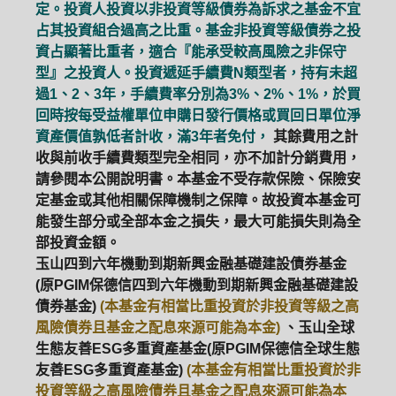
定。投資人投資以非投資等級債券為訴求之基金不宜
占其投資組合過高之比重。基金非投資等級債券之投
資占顯著比重者，適合『能承受較高風險之非保守
型』之投資人。投資遞延手續費N類型者，持有未超
過1、2、3年，手續費率分別為3%、2%、1%，於買
回時按每受益權單位申購日發行價格或買回日單位淨
資產價值孰低者計收，滿3年者免付，
其餘費用之計
收與前收手續費類型完全相同，亦不加計分銷費用，
請參閱本公開說明書。本基金不受存款保險、保險安
定基金或其他相關保障機制之保障。故投資本基金可
能發生部分或全部本金之損失，最大可能損失則為全
部投資金額。
玉山四到六年機動到期新興金融基礎建設債券基金
(原PGIM保德信四到六年機動到期新興金融基礎建設
債券基金)
(本基金有相當比重投資於非投資等級之高
風險債券且基金之配息來源可能為本金)
、玉山全球
PGIM系列基金
168循環投資
生態友善ESG多重資產基金(原PGIM保德信全球生態
友善ESG多重資產基金)
(本基金有相當比重投資於非
定期(不)定額
高成長基金
月配息
投資等級之高風險債券且基金之配息來源可能為本