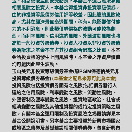
金、利息或破產而蒙受虧損。本基金不適合無法承擔
相關風險之投資人。本基金得投資非投資等級債券，
由於非投資等級債券信用評等較差，因此違約風險較
高，尤其在經濟景氣衰退期間，稍有可能影響償付能
力的不利消息，則此類債券價格的波動可能較為劇
烈，而利率風險、信用違約風險、外匯波動風險也將
高於一般投資等級債券。投資人投資以非投資等級債
券為訴求之基金不宜占其投資組合過高之比重。
本基
金所投資標的發生上開風險時，本基金之淨資產價值
均可能因此產生波動。
玉山美元非投資等級債券基金(原PGIM保德信美元非
投資等級債券基金)
(本基金之配息來源可能為本金)
投資風險包括投資債券固有之風險(包括債券發行人
違約之信用風險、利率變動之風險、流動性風險)、
外匯管制及匯率變動之風險、投資地區政治、社會或
經濟變動之風險及其他投資標的或特定投資策略之風
險，有關本基金運用限制及投資風險之揭露請詳見本
基金公開說明書。另本基金主要投資於新興市場國家
或地區之債券及基礎建設相關債券債券，包含新興市