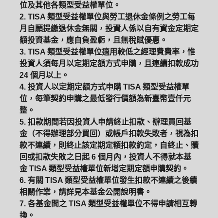
位及其他各類型受益權單位。
2. TISA 類型受益權單位與勞工退休金條例之勞工每
月自願提繳退休金無關，投資人係以自有資金定期定
額投資基金，應自負盈虧，且無稅賦優惠。
3. TISA 類型受益權單位適用較低之經理費費率，惟
投資人須每月以定期定額方式申購，且連續扣款成功
24 個月以上。
4. 投資人以定期定額方式申購 TISA 類型受益權單
位，每筆契約申購之最低發行價額為新臺幣壹仟元
整。
5. 扣款期間若因投資人申請終止扣款、辦理買回基
金（不得辦理部分買回）或帳戶扣款失敗者，視為扣
款不連續，則終止該定期定額扣款約定，自終止、贖
回或扣款失敗之日起 6 個月內，投資人不得就本基
金 TISA 類型受益權單位新增定期定額申購契約。
6. 有關 TISA 類型受益權單位發生扣款不連續之後續
相關作業，請詳見本基金公開說明書。
7. 各基金間之 TISA 類型受益權單位不得申請相互轉
換。