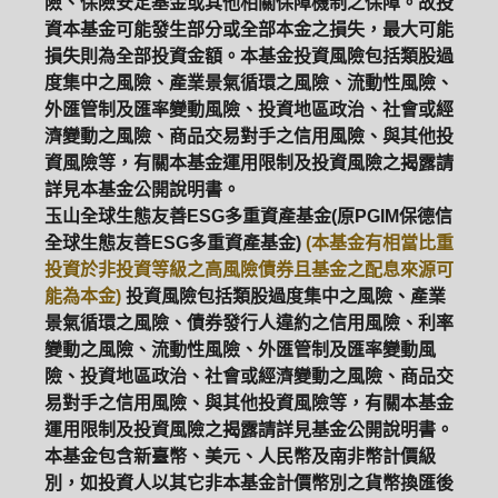
險、保險安定基金或其他相關保障機制之保障。故投
資本基金可能發生部分或全部本金之損失，最大可能
損失則為全部投資金額。本基金投資風險包括類股過
度集中之風險、產業景氣循環之風險、流動性風險、
外匯管制及匯率變動風險、投資地區政治、社會或經
濟變動之風險、商品交易對手之信用風險、與其他投
資風險等，有關本基金運用限制及投資風險之揭露請
詳見本基金公開說明書。
玉山全球生態友善ESG多重資產基金(原PGIM保德信
全球生態友善ESG多重資產基金)
(本基金有相當比重
投資於非投資等級之高風險債券且基金之配息來源可
能為本金)
投資風險包括類股過度集中之風險、產業
景氣循環之風險、債券發行人違約之信用風險、利率
變動之風險、流動性風險、外匯管制及匯率變動風
險、投資地區政治、社會或經濟變動之風險、商品交
易對手之信用風險、與其他投資風險等，有關本基金
運用限制及投資風險之揭露請詳見基金公開說明書。
本基金包含新臺幣、美元、人民幣及南非幣計價級
別，如投資人以其它非本基金計價幣別之貨幣換匯後