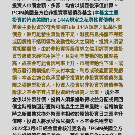
投資人申贖金額、多寡，均會以調整後淨值計算。
PGIM美國全方位非投資等級債券基金
(本基金主要
投資於符合美國Rule 144A規定之私募性質債券)
本
基金主要投資於符合美國Rule 144A規定之私募性質
債券，較可能發生流動性不足，財務訊息揭露不完整
或因價格不透明導致波動性較大之風險，投資人須留
意相關風險。由於非投資等級債券之信用評等未達投
資等級或未經信用評等，且對利率變動的敏感度甚
高，故基金可能會因利率上升、市場流動性下降、或
債券發行機構違約不支付本金、利息或破產而蒙受虧
損。本基金適合能承受部份投資於非投資等級債券風
險之穩健型投資人，投資人投資以非投資等級債券為
訴求之基金不宜占其投資組合過高之比重。
境外基
金係以外幣計價，投資人須承擔取得收益分配或買回
價金時轉換回新臺幣可能產生之匯率風險。若轉換當
時之新臺幣兌換外幣匯率相較於原始投資日之匯率升
值時，投資人將承受匯兌損失。本基金名稱業於
2022年3月8日經金管會核准更名為「PGIM美國全方