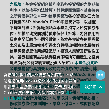
之風險。
基金投資組合殖利率取各投資標的之到期殖
利率，以加權平均法計算，計算範圍涵蓋本基金持有
之所有債券部位。平均信用評級取
各投資標的三大信
評機構(S&P, Moody's, Fitch)中最高評等，以加權
平均法計算；計算範圍涵蓋本基金持有之所有債券部
位，加權平均按個別持債市值佔比計算，將各信用評
級由高至低給予不同分數後，依本基金於各信用評級
之分布及比重加權後所得之分數得出相對應之最接近
信用評級或是信用評級區間。投資人應留意衍生性工
具／證券相關商品等槓桿投資策略所可能產生之投資
風險(詳見公開說明書或投資人須知)。
本基金投資於
金融機構發行具損失吸收能力之債券(包括應急可轉
換債券及具總損失吸收能力債券，下稱CoCo Bond
為提供您最佳個人化且即時的服務，本網
及TLAC債券)，當金融機構出現資本適足率低於一
站透過使用Cookies紀錄與存取您的瀏覽使
定水平、重大營運或破產危機時，得以契約形式或透
用訊息。當您使用本網站，即表示您同意
我知道了
過法定機制將債券減記面額或轉換股權，可能導致客
Cookies技術支援。更多資訊請參閱
隱私
戶部分或全部債權減記、利息取消、債權轉換股權、
權保護聲明
。
修改債券條件如到期日、票息、付息日、或暫停配息