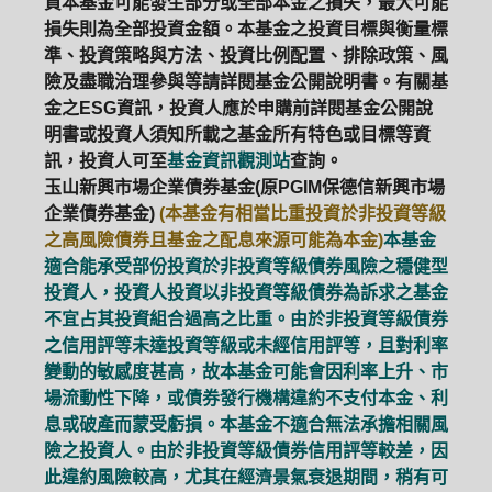
資本基金可能發生部分或全部本金之損失，最大可能
損失則為全部投資金額。本基金之投資目標與衡量標
準、投資策略與方法、投資比例配置、排除政策、風
險及盡職治理參與等請詳閱基金公開說明書。有關基
金之ESG資訊，投資人應於申購前詳閱基金公開說
明書或投資人須知所載之基金所有特色或目標等資
訊，投資人可至
基金資訊觀測站
查詢。
玉山新興市場企業債券基金(原PGIM保德信新興市場
企業債券基金)
(本基金有相當比重投資於非投資等級
之高風險債券且基金之配息來源可能為本金)
本基金
適合能承受部份投資於非投資等級債券風險之穩健型
投資人，投資人投資以非投資等級債券為訴求之基金
不宜占其投資組合過高之比重。由於非投資等級債券
之信用評等未達投資等級或未經信用評等，且對利率
變動的敏感度甚高，故本基金可能會因利率上升、市
場流動性下降，或債券發行機構違約不支付本金、利
息或破產而蒙受虧損。本基金不適合無法承擔相關風
險之投資人。由於非投資等級債券信用評等較差，因
此違約風險較高，尤其在經濟景氣衰退期間，稍有可