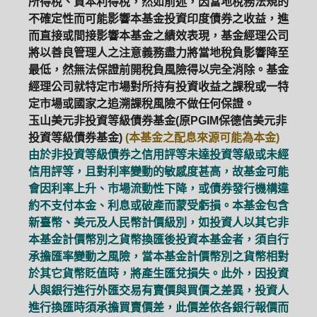
所得稅、資本利得稅，然如前述，因當地稅務法規的
不確定性而可能影響本基金投資印度債券之收益，進
而直接或間接影響本基金之績效表現，基金經理公司
將以善良管理人之注意義務盡力將當地稅負影響降至
最低，然無法保證前開稅負風險得以完全消除。基金
經理公司就特定市場對所持有投資收益之課稅或一特
定市場或國家之追溯課稅風險不做任何保證。
玉山美元非投資等級債券基金(原PGIM保德信美元非
投資等級債券基金)
(本基金之配息來源可能為本金)
由於非投資等級債券之信用評等未達投資等級或未經
信用評等，且對利率變動的敏感度甚高，故基金可能
會因利率上升、市場流動性下降，或債券發行機構違
約不支付本金、利息或破產而蒙受虧損。本基金包含
新臺幣、美元及人民幣計價級別，如投資人以其它非
本基金計價幣別之貨幣換匯後投資本基金者，須自行
承擔匯率變動之風險，當本基金計價幣別之貨幣相對
於其它貨幣貶值時，將產生匯兌損失。此外，因投資
人與銀行進行外匯交易有賣價與買價之差異，投資人
進行換匯時須承擔買賣價差，此價差依各銀行報價而