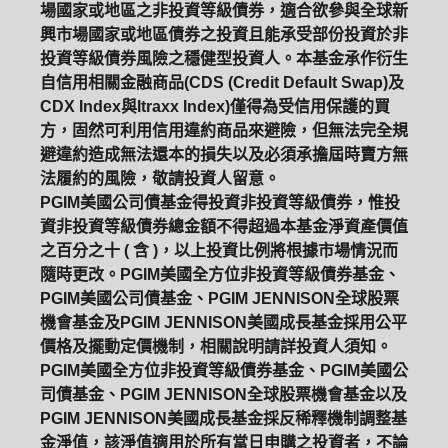
場國家或地區之非投資等級債券，適合欲參與全球新
興市場國家或地區債券之投資且能承受部份投資於非
投資等級債券風險之穩健型投資人。本基金承作衍生
自信用相關金融商品(CDS (Credit Default Swap)及
CDX Index與Itraxx Index)僅得為受信用保護的買
方，固然可利用信用違約商品來避險，但無法完全規
避違約造成無法還本的損失以及必須承擔屆時賣方無
法履約的風險，敬請投資人留意。
PGIM美國公司債基金得投資非投資等級債券，惟投
資非投資等級債券總金額不得超過本基金淨資產價值
之百分之十 ( 含 )，以上投資比例將根據市場情況而
隨時更改。PGIM美國全方位非投資等級債券基金、
PGIM美國公司債基金、PGIM JENNISON全球股票
機會基金及PGIM JENNISON美國成長基金採用公平
價格及擺動定價機制，相關說明請詳投資人須知。
PGIM美國全方位非投資等級債券基金、PGIM美國公
司債基金、PGIM JENNISON全球股票機會基金以及
PGIM JENNISON美國成長基金採反稀釋機制調整基
金淨值，該淨值適用於所有當日申購之投資者，不論