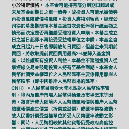
小於特定價格。
本基金可能持有部分到期日超過或
未及基金到期日之單一債券，故投資人可能承擔債券
再投資風險或價格風險。投資人應特別留意，經理公
司得於募集期間視本基金達首次最低淨發行總面額之
情形而決定是否再繼續受理投資人申購。本基金成立
日之當日起即不再接受受益權單位之申購，本基金自
成立日起九十日後即開放每日買回，但基金未到期前
買回，將收取提前買回費用最高2%並歸入基金資
產，以維護既有投資人利益。本基金不建議投資人從
事短線交易並鼓勵投資人持有至基金到期。本基金人
民幣計價受益權單位之人民幣匯率主要係採用離岸人
民幣匯率（即中國離岸人民幣市場的匯率，
CNH）。人民幣目前受大陸地區對人民幣匯率管
制、境內及離岸市場人民幣供給量及市場需求等因
素，將會造成大陸境內人民幣結匯報價與離岸人民幣
結匯報價產生價差（折價或溢價）或匯率價格波動，
故人民幣計價受益權單位將受人民幣匯率波動之影
響。同時，人民幣相較於其他貨幣仍受政府高度控