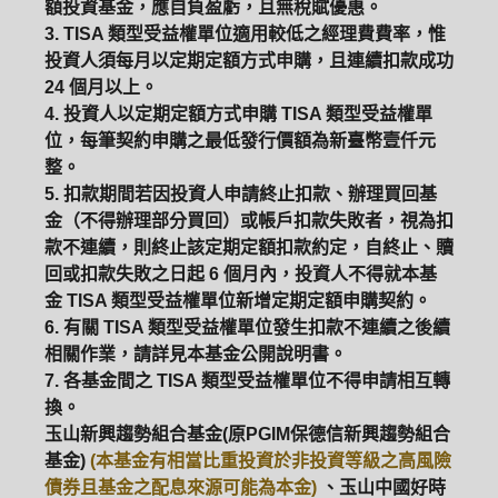
額投資基金，應自負盈虧，且無稅賦優惠。
3. TISA 類型受益權單位適用較低之經理費費率，惟
投資人須每月以定期定額方式申購，且連續扣款成功
24 個月以上。
4. 投資人以定期定額方式申購 TISA 類型受益權單
位，每筆契約申購之最低發行價額為新臺幣壹仟元
整。
5. 扣款期間若因投資人申請終止扣款、辦理買回基
金（不得辦理部分買回）或帳戶扣款失敗者，視為扣
款不連續，則終止該定期定額扣款約定，自終止、贖
回或扣款失敗之日起 6 個月內，投資人不得就本基
金 TISA 類型受益權單位新增定期定額申購契約。
6. 有關 TISA 類型受益權單位發生扣款不連續之後續
相關作業，請詳見本基金公開說明書。
7. 各基金間之 TISA 類型受益權單位不得申請相互轉
換。
玉山新興趨勢組合基金(原PGIM保德信新興趨勢組合
基金)
(本基金有相當比重投資於非投資等級之高風險
債券且基金之配息來源可能為本金)
、玉山中國好時