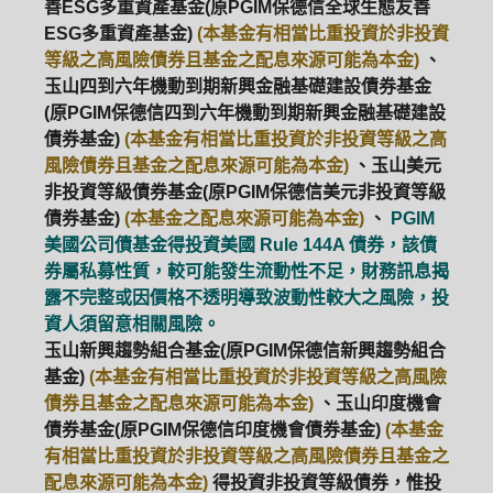
善ESG多重資產基金(原PGIM保德信全球生態友善
ESG多重資產基金)
(本基金有相當比重投資於非投資
等級之高風險債券且基金之配息來源可能為本金)
、
玉山四到六年機動到期新興金融基礎建設債券基金
(原PGIM保德信四到六年機動到期新興金融基礎建設
債券基金)
(本基金有相當比重投資於非投資等級之高
風險債券且基金之配息來源可能為本金)
、玉山美元
非投資等級債券基金(原PGIM保德信美元非投資等級
債券基金)
(本基金之配息來源可能為本金)
、
PGIM
美國公司債基金得投資美國 Rule 144A 債券，該債
券屬私募性質，較可能發生流動性不足，財務訊息揭
露不完整或因價格不透明導致波動性較大之風險，投
資人須留意相關風險。
玉山新興趨勢組合基金(原PGIM保德信新興趨勢組合
基金)
(本基金有相當比重投資於非投資等級之高風險
債券且基金之配息來源可能為本金)
、玉山印度機會
債券基金(原PGIM保德信印度機會債券基金)
(本基金
有相當比重投資於非投資等級之高風險債券且基金之
配息來源可能為本金)
得投資非投資等級債券，惟投