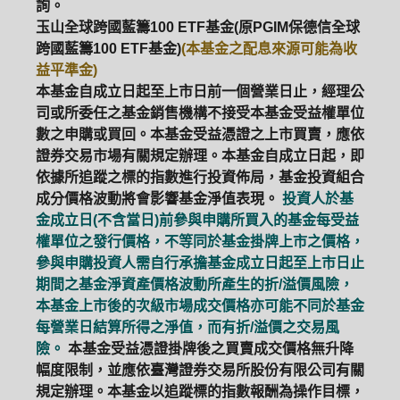
詢。
玉山全球跨國藍籌100 ETF基金(原PGIM保德信全球
跨國藍籌100 ETF基金)
(本基金之配息來源可能為收
益平準金)
本基金自成立日起至上市日前一個營業日止，經理公
司或所委任之基金銷售機構不接受本基金受益權單位
數之申購或買回。本基金受益憑證之上市買賣，應依
證券交易市場有關規定辦理。本基金自成立日起，即
依據所追蹤之標的指數進行投資佈局，基金投資組合
成分價格波動將會影響基金淨值表現。
投資人於基
金成立日(不含當日)前參與申購所買入的基金每受益
權單位之發行價格，不等同於基金掛牌上市之價格，
參與申購投資人需自行承擔基金成立日起至上市日止
期間之基金淨資產價格波動所產生的折/溢價風險，
本基金上市後的次級市場成交價格亦可能不同於基金
每營業日結算所得之淨值，而有折/溢價之交易風
險。
本基金受益憑證掛牌後之買賣成交價格無升降
幅度限制，並應依臺灣證券交易所股份有限公司有關
規定辦理。本基金以追蹤標的指數報酬為操作目標，