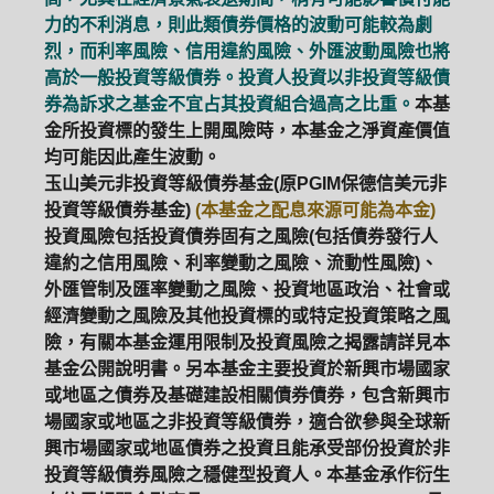
力的不利消息，則此類債券價格的波動可能較為劇
烈，而利率風險、信用違約風險、外匯波動風險也將
高於一般投資等級債券。投資人投資以非投資等級債
券為訴求之基金不宜占其投資組合過高之比重。
本基
金所投資標的發生上開風險時，本基金之淨資產價值
均可能因此產生波動。
玉山美元非投資等級債券基金(原PGIM保德信美元非
投資等級債券基金)
(本基金之配息來源可能為本金)
投資風險包括投資債券固有之風險(包括債券發行人
違約之信用風險、利率變動之風險、流動性風險)、
外匯管制及匯率變動之風險、投資地區政治、社會或
經濟變動之風險及其他投資標的或特定投資策略之風
險，有關本基金運用限制及投資風險之揭露請詳見本
基金公開說明書。另本基金主要投資於新興市場國家
或地區之債券及基礎建設相關債券債券，包含新興市
場國家或地區之非投資等級債券，適合欲參與全球新
興市場國家或地區債券之投資且能承受部份投資於非
投資等級債券風險之穩健型投資人。本基金承作衍生