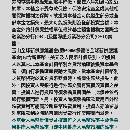
券的存續年限縮短而逐年降低，並在六年期滿時接近
於零。本基金不受存款保險、保險安定基金或其他相
關保障機制之保障。故投資本基金可能發生部分或全
部本金之損失，最大可能損失則為全部投資金額。本
基金外幣計價受益權單位得於基金銷售機構之國際金
融業務分行(OBU)及國際證券業務分公司(OSU)銷
售。
玉山全球新供應鏈基金(原PGIM保德信全球新供應鏈
基金)包含新臺幣、美元及人民幣計價級別，如投資
人以其它非本基金計價幣別之貨幣換匯後投資本基金
者，須自行承擔匯率變動之風險，當本基金計價幣別
之貨幣相對於其它貨幣貶值時，將產生匯兌損失。此
外，因投資人與銀行進行外匯交易有賣價與買價之差
異，投資人進行換匯時須承擔買賣價差，此價差依各
銀行報價而定。另，投資人尚須承擔匯款費用且外幣
匯款費用可能高於新臺幣匯款費用，投資人亦須留意
外幣匯款到達時點可能因受款行作業時間而遞延。
本基金人民幣計價受益權單位之人民幣匯率主要係採
用離岸人民幣匯率（即中國離岸人民幣市場的匯率，