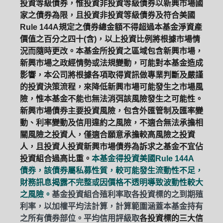
投資等級債券，惟投資非投資等級債券以新興市場國
家之債券為限，且投資非投資等級債券及符合美國
Rule 144A規定之債券總金額不得超過本基金淨資產
價值之百分之四十(含)，以上投資比例將根據市場情
況而隨時更改。本基金所投資之區域包含新興市場，
新興市場之政經情勢或法規變動，可能對本基金造成
影響，本公司將根據各項取得資訊做專業判斷及嚴謹
的投資決策流程，來降低新興市場可能發生之市場風
險，惟本基金不能也無法消弭該風險發生之可能性。
新興市場債券主要投資風險，包含外匯管制及匯率變
動、利率變動及信用違約之風險，不適合無法承擔相
關風險之投資人，僅適合願意承擔較高風險之投資
人，且投資人投資新興市場債券為訴求之基金不宜佔
投資組合過高比重。
本基金得投資美國Rule 144A
債券，該債券屬私募性質，較可能發生流動性不足，
財務訊息揭露不完整或因價格不透明導致波動性較大
之風險。
基金投資組合殖利率取各投資標的之到期殖
利率，以加權平均法計算，計算範圍涵蓋本基金持有
之所有債券部位。平均信用評級取
各投資標的三大信