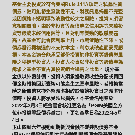
基金主要投資於符合美國Rule 144A規定之私募性質
債券，較可能發生流動性不足，財務訊息揭露不完整
ETF
中國好時平衡
壽星優惠
或因價格不透明導致波動性較大之風險，投資人須留
意相關風險。由於非投資等級債券之信用評等未達投
醫療生化
中國品牌
0%手續費
資等級或未經信用評等，且對利率變動的敏感度甚
高，故基金可能會因利率上升、市場流動性下降、或
基金申購
策略成長
拉丁美洲
債券發行機構違約不支付本金、利息或破產而蒙受虧
損。本基金適合能承受部份投資於非投資等級債券風
大中華
險之穩健型投資人，投資人投資以非投資等級債券為
訴求之基金不宜占其投資組合過高之比重。
境外基
金係以外幣計價，投資人須承擔取得收益分配或買回
價金時轉換回新臺幣可能產生之匯率風險。若轉換當
時之新臺幣兌換外幣匯率相較於原始投資日之匯率升
值時，投資人將承受匯兌損失。本基金名稱業於
2022年3月8日經金管會核准更名為「PGIM美國全方
位非投資等級債券基金」，更名基準日為2022年5月
4日。
玉山四到六年機動到期新興金融基礎建設債券基金
(原PGIM保德信四到六年機動到期新興金融基礎建設