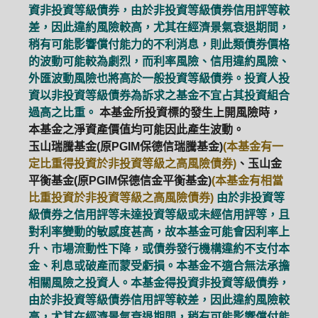
資非投資等級債券，由於非投資等級債券信用評等較
差，因此違約風險較高，尤其在經濟景氣衰退期間，
稍有可能影響償付能力的不利消息，則此類債券價格
的波動可能較為劇烈，而利率風險、信用違約風險、
外匯波動風險也將高於一般投資等級債券。投資人投
資以非投資等級債券為訴求之基金不宜占其投資組合
過高之比重。
本基金所投資標的發生上開風險時，
本基金之淨資產價值均可能因此產生波動。
玉山瑞騰基金(原PGIM保德信瑞騰基金)
(本基金有一
定比重得投資於非投資等級之高風險債券)
、玉山金
平衡基金(原PGIM保德信金平衡基金)
(本基金有相當
比重投資於非投資等級之高風險債券)
由於非投資等
級債券之信用評等未達投資等級或未經信用評等，且
對利率變動的敏感度甚高，故本基金可能會因利率上
升、市場流動性下降，或債券發行機構違約不支付本
金、利息或破產而蒙受虧損。本基金不適合無法承擔
相關風險之投資人。本基金得投資非投資等級債券，
由於非投資等級債券信用評等較差，因此違約風險較
高，尤其在經濟景氣衰退期間，稍有可能影響償付能