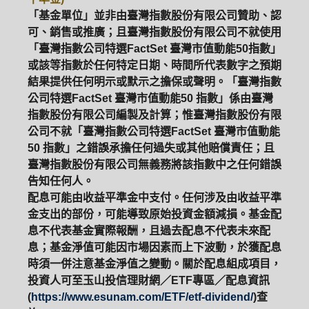
「基金單位」並非由臺灣指數股份有限公司贊助、認
可、銷售或推廣；且臺灣指數股份有限公司不就使用
「臺灣指數公司特選FactSet 臺灣市值動能50指數」
或該等指數於任何特定日期、時間所代表數字之預期
結果提供任何明示或默示之擔保或聲明。「臺灣指數
公司特選FactSet 臺灣市值動能50 指數」係由臺灣
指數股份有限公司編製及計算；惟臺灣指數股份有限
公司不就「臺灣指數公司特選FactSet 臺灣市值動能
50 指數」之錯誤承擔任何過失或其他賠償責任；且
臺灣指數股份有限公司無義務將該指數中之任何錯誤
告知任何人。
配息可能由收益平準金中支付。任何涉及由收益平準
金支出的部份，可能導致原始投資金額減損。基金配
息不代表基金實際報酬，且過去配息不代表未來配
息；基金淨值可能因市場因素而上下波動，於獲配息
時須一併注意基金淨值之變動。關於配息組成項目，
投資人可至玉山投信理財網／ETF專區／配息資訊
(
https://www.esunam.com/ETF/etf-dividend/
)查