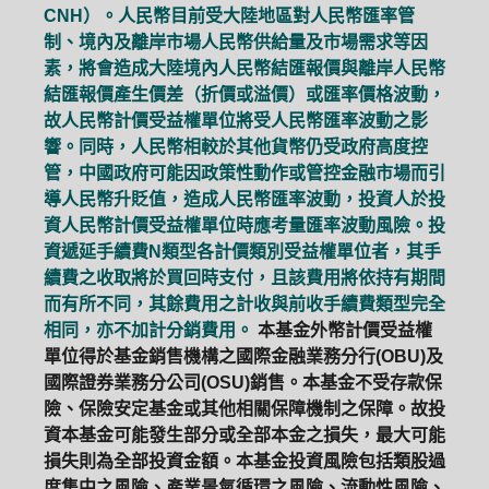
CNH）。人民幣目前受大陸地區對人民幣匯率管
制、境內及離岸市場人民幣供給量及市場需求等因
素，將會造成大陸境內人民幣結匯報價與離岸人民幣
結匯報價產生價差（折價或溢價）或匯率價格波動，
故人民幣計價受益權單位將受人民幣匯率波動之影
響。同時，人民幣相較於其他貨幣仍受政府高度控
管，中國政府可能因政策性動作或管控金融市場而引
導人民幣升貶值，造成人民幣匯率波動，投資人於投
資人民幣計價受益權單位時應考量匯率波動風險。投
資遞延手續費N類型各計價類別受益權單位者，其手
續費之收取將於買回時支付，且該費用將依持有期間
而有所不同，其餘費用之計收與前收手續費類型完全
相同，亦不加計分銷費用。
本基金外幣計價受益權
單位得於基金銷售機構之國際金融業務分行(OBU)及
國際證券業務分公司(OSU)銷售。本基金不受存款保
險、保險安定基金或其他相關保障機制之保障。故投
資本基金可能發生部分或全部本金之損失，最大可能
損失則為全部投資金額。本基金投資風險包括類股過
度集中之風險、產業景氣循環之風險、流動性風險、