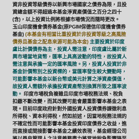
資非投資等級債券以新興市場國家之債券為限，且投
資總金額不得超過本基金淨資產價值之百分之四十
(含)，以上投資比例將根據市場情況而隨時更改。
玉山印度機會債券基金(原PGIM保德信印度機會債券
基金)
(本基金有相當比重投資於非投資等級之高風險
債券且基金之配息來源可能為本金)
主要投資於印度
盧比計價債券為主，投資人需注意，印度盧比屬於新
興市場當地貨幣，匯率上具高波動的特性，故投資人
需注意與承擔一定的匯率風險。另，投資人投資於非
基金計價幣別之投資標的，當匯率發生較大變動時，
可能影響本基金以新台幣或美元計算之淨資產價值，
故投資人需額外承擔投資資產幣別換算所致之匯率波
動。
印度市場稅負複雜且印度市場稅務法規、稅負
扣繳不斷改變，而其改變可能會嚴重影響本基金之表
現。目前印度政府針對外國投資人投資債券課徵利息
所得稅、資本利得稅，然如前述，因當地稅務法規的
不確定性而可能影響本基金投資印度債券之收益，進
而直接或間接影響本基金之績效表現，基金經理公司
將以善良管理人之注意義務盡力將當地稅負影響降至