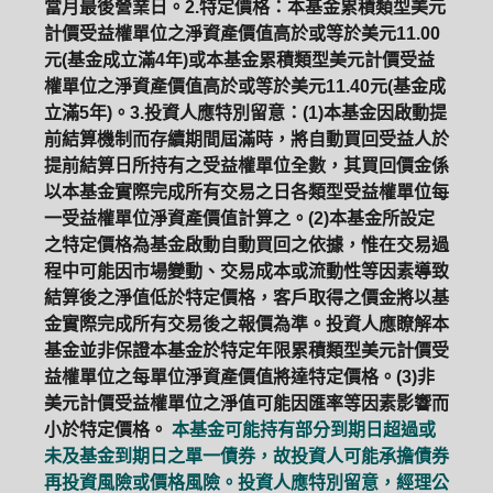
當月最後營業日。2.特定價格：本基金累積類型美元
計價受益權單位之淨資產價值高於或等於美元11.00
元(基金成立滿4年)或本基金累積類型美元計價受益
權單位之淨資產價值高於或等於美元11.40元(基金成
立滿5年)。3.投資人應特別留意：(1)本基金因啟動提
前結算機制而存續期間屆滿時，將自動買回受益人於
提前結算日所持有之受益權單位全數，其買回價金係
以本基金實際完成所有交易之日各類型受益權單位每
一受益權單位淨資產價值計算之。(2)本基金所設定
之特定價格為基金啟動自動買回之依據，惟在交易過
程中可能因市場變動、交易成本或流動性等因素導致
結算後之淨值低於特定價格，客戶取得之價金將以基
金實際完成所有交易後之報價為準。投資人應瞭解本
基金並非保證本基金於特定年限累積類型美元計價受
益權單位之每單位淨資產價值將達特定價格。(3)非
美元計價受益權單位之淨值可能因匯率等因素影響而
小於特定價格。
本基金可能持有部分到期日超過或
未及基金到期日之單一債券，故投資人可能承擔債券
再投資風險或價格風險。投資人應特別留意，經理公