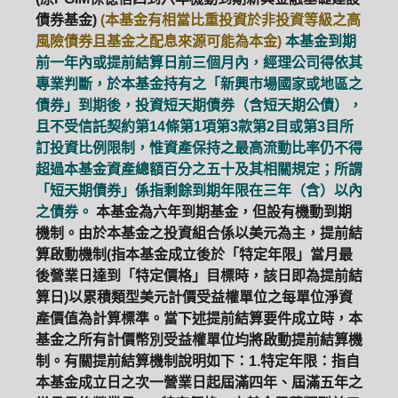
債券基金)
(本基金有相當比重投資於非投資等級之高
風險債券且基金之配息來源可能為本金)
本基金到期
前一年內或提前結算日前三個月內，經理公司得依其
專業判斷，於本基金持有之「新興市場國家或地區之
債券」到期後，投資短天期債券（含短天期公債），
且不受信託契約第14條第1項第3款第2目或第3目所
訂投資比例限制，惟資產保持之最高流動比率仍不得
超過本基金資產總額百分之五十及其相關規定；所謂
「短天期債券」係指剩餘到期年限在三年（含）以內
之債券。
本基金為六年到期基金，但設有機動到期
機制。由於本基金之投資組合係以美元為主，提前結
算啟動機制(指本基金成立後於「特定年限」當月最
後營業日達到「特定價格」目標時，該日即為提前結
算日)以累積類型美元計價受益權單位之每單位淨資
產價值為計算標準。當下述提前結算要件成立時，本
基金之所有計價幣別受益權單位均將啟動提前結算機
制。有關提前結算機制說明如下：1.特定年限：指自
本基金成立日之次一營業日起屆滿四年、屆滿五年之