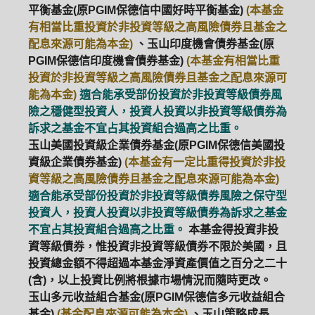
平衡基金(原PGIM保德信中國好時平衡基金)
(本基金
有相當比重投資於非投資等級之高風險債券且基金之
配息來源可能為本金)
、玉山印度機會債券基金(原
PGIM保德信印度機會債券基金)
(本基金有相當比重
投資於非投資等級之高風險債券且基金之配息來源可
能為本金)
適合能承受部份投資於非投資等級債券風
險之穩健型投資人，投資人投資以非投資等級債券為
訴求之基金不宜占其投資組合過高之比重。
玉山美國投資級企業債券基金(原PGIM保德信美國投
資級企業債券基金)
(本基金有一定比重得投資於非投
資等級之高風險債券且基金之配息來源可能為本金)
適合能承受部份投資於非投資等級債券風險之保守型
投資人，投資人投資以非投資等級債券為訴求之基金
不宜占其投資組合過高之比重。
本基金得投資非投
資等級債券，惟投資非投資等級債券不限於美國，且
投資總金額不得超過本基金淨資產價值之百分之二十
(含)，以上投資比例將根據市場情況而隨時更改。
玉山多元收益組合基金(原PGIM保德信多元收益組合
基金)
(基金配息來源可能為本金)
、玉山策略成長