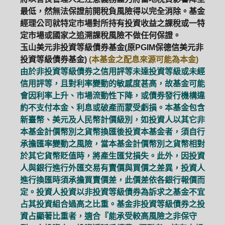
最低，然無法保證前開稅負風險得以完全消除。基金
經理公司就特定市場對所持有投資收益之課稅或一特
定市場或國家之追溯課稅風險不做任何保證。
玉山美元非投資等級債券基金(原PGIM保德信美元非
投資等級債券基金)
(本基金之配息來源可能為本金)
由於非投資等級債券之信用評等未達投資等級或未經
信用評等，且對利率變動的敏感度甚高，故基金可能
會因利率上升、市場流動性下降，或債券發行機構違
約不支付本金、利息或破產而蒙受虧損。本基金包含
新臺幣、美元及人民幣計價級別，如投資人以其它非
本基金計價幣別之貨幣換匯後投資本基金者，須自行
承擔匯率變動之風險，當本基金計價幣別之貨幣相對
於其它貨幣貶值時，將產生匯兌損失。此外，因投資
人與銀行進行外匯交易有賣價與買價之差異，投資人
進行換匯時須承擔買賣價差，此價差依各銀行報價而
定。投資人投資以非投資等級債券為訴求之基金不宜
占其投資組合過高之比重。基金非投資等級債券之投
資占顯著比重者，適合『能承受較高風險之非保守