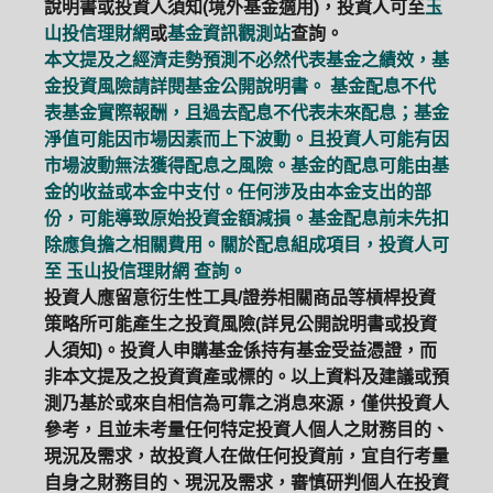
說明書或投資人須知(境外基金適用)，投資人可至
玉
山投信理財網
或
基金資訊觀測站
查詢。
本文提及之經濟走勢預測不必然代表基金之績效，基
金投資風險請詳閱基金公開說明書。 基金配息不代
表基金實際報酬，且過去配息不代表未來配息；基金
淨值可能因市場因素而上下波動。且投資人可能有因
市場波動無法獲得配息之風險。基金的配息可能由基
金的收益或本金中支付。任何涉及由本金支出的部
份，可能導致原始投資金額減損。基金配息前未先扣
除應負擔之相關費用。關於配息組成項目，投資人可
至
玉山投信理財網
查詢。
投資人應留意衍生性工具/證券相關商品等槓桿投資
策略所可能產生之投資風險(詳見公開說明書或投資
人須知)。投資人申購基金係持有基金受益憑證，而
非本文提及之投資資產或標的。以上資料及建議或預
測乃基於或來自相信為可靠之消息來源，僅供投資人
參考，且並未考量任何特定投資人個人之財務目的、
現況及需求，故投資人在做任何投資前，宜自行考量
自身之財務目的、現況及需求，審慎研判個人在投資