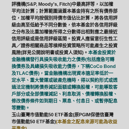
評機構(S&P, Moody's, Fitch)中最高評等，以加權
平均法計算；計算範圍涵蓋本基金持有之所有債券部
位，加權平均按個別持債市值佔比計算，將各信用評
級由高至低給予不同分數後，依本基金於各信用評級
之分布及比重加權後所得之分數得出相對應之最接近
信用評級或是信用評級區間。投資人應留意衍生性工
具／證券相關商品等槓桿投資策略所可能產生之投資
風險(詳見公開說明書或投資人須知)。
本基金投資於
金融機構發行具損失吸收能力之債券(包括應急可轉
換債券及具總損失吸收能力債券，下稱CoCo Bond
及TLAC債券)，當金融機構出現資本適足率低於一
定水平、重大營運或破產危機時，得以契約形式或透
過法定機制將債券減記面額或轉換股權，可能導致客
戶部分或全部債權減記、利息取消、債權轉換股權、
修改債券條件如到期日、票息、付息日、或暫停配息
等變動。
玉山臺灣市值動能50 ETF基金(原PGIM保德信臺灣
市值動能50 ETF基金)
(本基金之配息來源可能為收益
平準金)