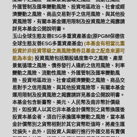
外匯管制及匯率變動風險、投資地區政治、社會或經
濟變動之風險、商品交易對手之信用風險、與其他投
資風險等，有關本基金運用限制及投資風險之揭露請
詳見本基金公開說明書。
玉山全球生態友善ESG多重資產基金(原PGIM保德信
全球生態友善ESG多重資產基金)
(本基金有相當比重
投資於非投資等級之高風險債券且基金之配息來源可
能為本金)
投資風險包括類股過度集中之風險、產業
景氣循環之風險、債券發行人違約之信用風險、利率
變動之風險、流動性風險、外匯管制及匯率變動風
險、投資地區政治、社會或經濟變動之風險、商品交
易對手之信用風險、與其他投資風險等，有關本基金
運用限制及投資風險之揭露請詳見基金公開說明書。
本基金包含新臺幣、美元、人民幣及南非幣計價級
別，如投資人以其它非本基金計價幣別之貨幣換匯後
投資本基金者，須自行承擔匯率變動之風險，當本基
金計價幣別之貨幣相對於其它貨幣貶值時，將產生匯
兌損失。此外，因投資人與銀行進行外匯交易有賣價