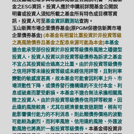
金之ESG資訊，投資人應於申購前詳閱基金公開說
明書或投資人須知所載之基金所有特色或目標等資
訊，投資人可至
基金資訊觀測站
查詢。
玉山新興市場企業債券基金(原PGIM保德信新興市場
企業債券基金)
(本基金有相當比重投資於非投資等級
之高風險債券且基金之配息來源可能為本金)
本基金
適合能承受部份投資於非投資等級債券風險之穩健型
投資人，投資人投資以非投資等級債券為訴求之基金
不宜占其投資組合過高之比重。由於非投資等級債券
之信用評等未達投資等級或未經信用評等，且對利率
變動的敏感度甚高，故本基金可能會因利率上升、市
場流動性下降，或債券發行機構違約不支付本金、利
息或破產而蒙受虧損。本基金不適合無法承擔相關風
險之投資人。由於非投資等級債券信用評等較差，因
此違約風險較高，尤其在經濟景氣衰退期間，稍有可
能影響償付能力的不利消息，則此類債券價格的波動
可能較為劇烈，而利率風險、信用違約風險、外匯波
動風險也將高於一般投資等級債券。
本基金得投資非