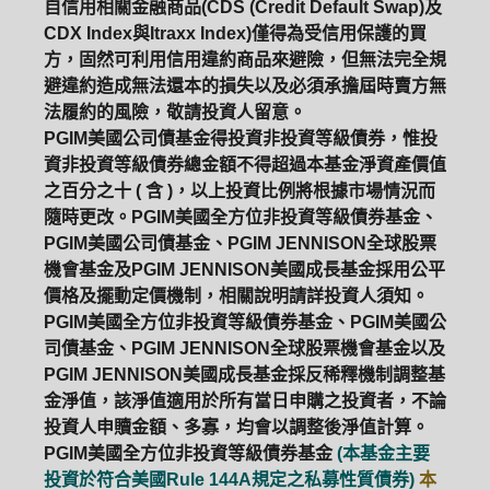
自信用相關金融商品(CDS (Credit Default Swap)及
CDX Index與Itraxx Index)僅得為受信用保護的買
方，固然可利用信用違約商品來避險，但無法完全規
避違約造成無法還本的損失以及必須承擔屆時賣方無
法履約的風險，敬請投資人留意。
PGIM美國公司債基金得投資非投資等級債券，惟投
資非投資等級債券總金額不得超過本基金淨資產價值
之百分之十 ( 含 )，以上投資比例將根據市場情況而
隨時更改。PGIM美國全方位非投資等級債券基金、
PGIM美國公司債基金、PGIM JENNISON全球股票
機會基金及PGIM JENNISON美國成長基金採用公平
價格及擺動定價機制，相關說明請詳投資人須知。
PGIM美國全方位非投資等級債券基金、PGIM美國公
司債基金、PGIM JENNISON全球股票機會基金以及
PGIM JENNISON美國成長基金採反稀釋機制調整基
金淨值，該淨值適用於所有當日申購之投資者，不論
投資人申贖金額、多寡，均會以調整後淨值計算。
PGIM系列基金
168循環投資
PGIM美國全方位非投資等級債券基金
(本基金主要
投資於符合美國Rule 144A規定之私募性質債券)
本
定期(不)定額
高成長基金
月配息