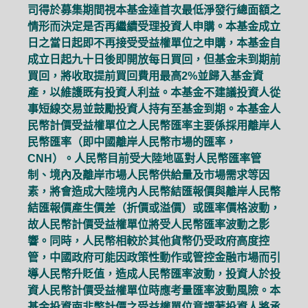
司得於募集期間視本基金達首次最低淨發行總面額之
情形而決定是否再繼續受理投資人申購。本基金成立
日之當日起即不再接受受益權單位之申購，本基金自
成立日起九十日後即開放每日買回，但基金未到期前
買回，將收取提前買回費用最高2%並歸入基金資
產，以維護既有投資人利益。本基金不建議投資人從
事短線交易並鼓勵投資人持有至基金到期。本基金人
民幣計價受益權單位之人民幣匯率主要係採用離岸人
民幣匯率（即中國離岸人民幣市場的匯率，
CNH）。人民幣目前受大陸地區對人民幣匯率管
制、境內及離岸市場人民幣供給量及市場需求等因
素，將會造成大陸境內人民幣結匯報價與離岸人民幣
結匯報價產生價差（折價或溢價）或匯率價格波動，
故人民幣計價受益權單位將受人民幣匯率波動之影
響。同時，人民幣相較於其他貨幣仍受政府高度控
管，中國政府可能因政策性動作或管控金融市場而引
導人民幣升貶值，造成人民幣匯率波動，投資人於投
資人民幣計價受益權單位時應考量匯率波動風險。本
基金投資南非幣計價之受益權單位意謂著投資人將承