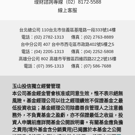
理財諮詢專線（02）8172-5588
線上客服
台北總公司 110台北市信義區基隆路一段333號14樓
電話：(02) 2782-1313
傳真：(02) 2763-8889
台中分公司 407 台中市西屯區市政路402號5樓之5
電話：(04) 2205-1313
傳真：(04) 2252-5808
高雄分公司 802 高雄市苓雅區四維四路22之2號15樓
電話：(07) 395-1313
傳真：(07) 586-7688
玉山投信獨立經營管理
本公司基金經金管會核准或同意生效，惟不表示絕無
風險。基金經理公司以往之經理績效不保證基金之最
低投資收益；基金經理公司除盡善良管理人之注意義
務外，不負責基金之盈虧，亦不保證最低之收益，投
資人申購前應詳閱基金公開說明書。有關基金應負擔
之費用(境外基金含分銷費用)已揭露於本基金之公開