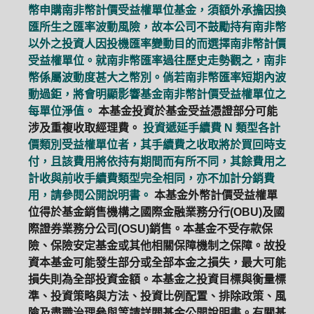
幣申購南非幣計價受益權單位基金，須額外承擔因換
匯所生之匯率波動風險，故本公司不鼓勵持有南非幣
以外之投資人因投機匯率變動目的而選擇南非幣計價
受益權單位。就南非幣匯率過往歷史走勢觀之，南非
幣係屬波動度甚大之幣別。倘若南非幣匯率短期內波
動過鉅，將會明顯影響基金南非幣計價受益權單位之
每單位淨值。
本基金投資於基金受益憑證部分可能
涉及重複收取經理費。
投資遞延手續費 N 類型各計
價類別受益權單位者，其手續費之收取將於買回時支
付，且該費用將依持有期間而有所不同，其餘費用之
計收與前收手續費類型完全相同，亦不加計分銷費
用，請參閱公開說明書。
本基金外幣計價受益權單
位得於基金銷售機構之國際金融業務分行(OBU)及國
際證券業務分公司(OSU)銷售。本基金不受存款保
險、保險安定基金或其他相關保障機制之保障。故投
資本基金可能發生部分或全部本金之損失，最大可能
損失則為全部投資金額。本基金之投資目標與衡量標
準、投資策略與方法、投資比例配置、排除政策、風
險及盡職治理參與等請詳閱基金公開說明書。有關基