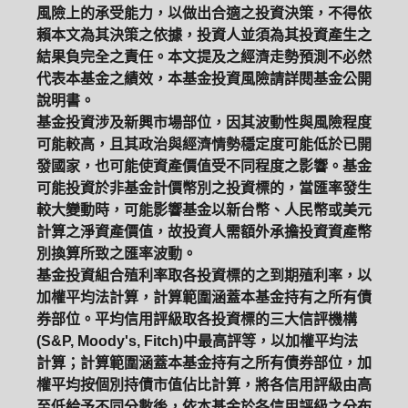
風險上的承受能力，以做出合適之投資決策，不得依
賴本文為其決策之依據，投資人並須為其投資產生之
結果負完全之責任。本文提及之經濟走勢預測不必然
代表本基金之績效，本基金投資風險請詳閱基金公開
說明書。
基金投資涉及新興市場部位，因其波動性與風險程度
可能較高，且其政治與經濟情勢穩定度可能低於已開
發國家，也可能使資產價值受不同程度之影響。基金
可能投資於非基金計價幣別之投資標的，當匯率發生
較大變動時，可能影響基金以新台幣、人民幣或美元
計算之淨資產價值，故投資人需額外承擔投資資產幣
別換算所致之匯率波動。
基金投資組合殖利率取各投資標的之到期殖利率，以
加權平均法計算，計算範圍涵蓋本基金持有之所有債
券部位。平均信用評級取各投資標的三大信評機構
(S&P, Moody's, Fitch)中最高評等，以加權平均法
計算；計算範圍涵蓋本基金持有之所有債券部位，加
權平均按個別持債市值佔比計算，將各信用評級由高
至低給予不同分數後，依本基金於各信用評級之分布