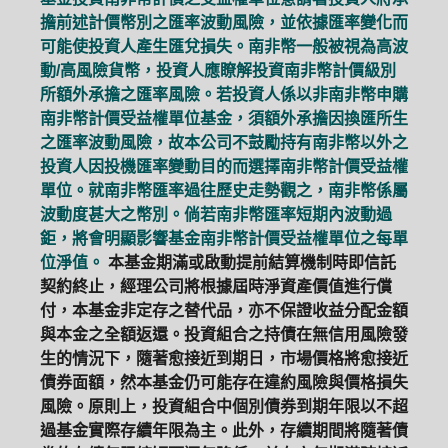
擔前述計價幣別之匯率波動風險，並依據匯率變化而
可能使投資人產生匯兌損失。南非幣一般被視為高波
動/高風險貨幣，投資人應瞭解投資南非幣計價級別
所額外承擔之匯率風險。若投資人係以非南非幣申購
南非幣計價受益權單位基金，須額外承擔因換匯所生
之匯率波動風險，故本公司不鼓勵持有南非幣以外之
投資人因投機匯率變動目的而選擇南非幣計價受益權
單位。就南非幣匯率過往歷史走勢觀之，南非幣係屬
波動度甚大之幣別。倘若南非幣匯率短期內波動過
鉅，將會明顯影響基金南非幣計價受益權單位之每單
位淨值。
本基金期滿或啟動提前結算機制時即信託
契約終止，經理公司將根據屆時淨資產價值進行償
付，本基金非定存之替代品，亦不保證收益分配金額
與本金之全額返還。投資組合之持債在無信用風險發
生的情況下，隨著愈接近到期日，市場價格將愈接近
債券面額，然本基金仍可能存在違約風險與價格損失
風險。原則上，投資組合中個別債券到期年限以不超
過基金實際存續年限為主。此外，存續期間將隨著債