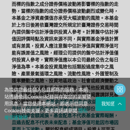
而標的指數之成分證券價格波動將影響標的指數的走
勢，當標的指數的成分證券價格波動劇烈或變化時，
本基金之淨資產價值亦承受大幅波動的風險。本基金
於上市日後將依臺灣證交所規定於臺灣證券交易時間
內提供盤中估計淨值供投資人參考。計算盤中估計淨
值因評價時點及資訊來源不同，與實際基金淨值計算
或有差異，投資人應注意盤中估計淨值與實際淨值可
能有誤差值之風險，經理公司提供的盤中估計淨值僅
供投資人參考，實際淨值應以本公司最終公告之每日
淨值為準。本基金投資風險包括類股過度集中之風
險、產業景氣循環之風險、流動性風險、外匯管制及
匯率變動之風險、投資地區政治、社會或經濟變動之
風險、商品交易對手之信用風險、與其他投資風險
為提供您最佳個人化且即時的服務，本網
等。有關本基金運用限制及投資風險之揭露請詳見基
站透過使用Cookies紀錄與存取您的瀏覽使
金公開說明書。
本基金的配息可能由收益平準金中
用訊息。當您使用本網站，即表示您同意
我知道了
支付，任何涉及由收益平準金支出的部份，可能導致
Cookies技術支援。更多資訊請參閱
隱私
原始投資金額減損。基金配息不代表基金實際報酬，
權保護聲明
。
且過去配息不代表未來配息；基金淨值可能因市場因
素而上下波動。
關於配息組成項目，投資人可至玉