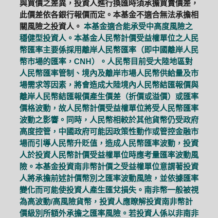
與買價之差異，投資人進行換匯時須承擔買賣價差，
此價差依各銀行報價而定。本基金不適合無法承擔相
關風險之投資人。
本基金適合能承受中高度風險之
穩健型投資人。本基金人民幣計價受益權單位之人民
幣匯率主要係採用離岸人民幣匯率（即中國離岸人民
幣市場的匯率，CNH）。人民幣目前受大陸地區對
人民幣匯率管制、境內及離岸市場人民幣供給量及市
場需求等因素，將會造成大陸境內人民幣結匯報價與
離岸人民幣結匯報價產生價差（折價或溢價）或匯率
價格波動，故人民幣計價受益權單位將受人民幣匯率
波動之影響。同時，人民幣相較於其他貨幣仍受政府
高度控管，中國政府可能因政策性動作或管控金融市
場而引導人民幣升貶值，造成人民幣匯率波動，投資
人於投資人民幣計價受益權單位時應考量匯率波動風
險。本基金投資南非幣計價之受益權單位意謂著投資
人將承擔前述計價幣別之匯率波動風險，並依據匯率
變化而可能使投資人產生匯兌損失。南非幣一般被視
為高波動/高風險貨幣，投資人應瞭解投資南非幣計
價級別所額外承擔之匯率風險。若投資人係以非南非