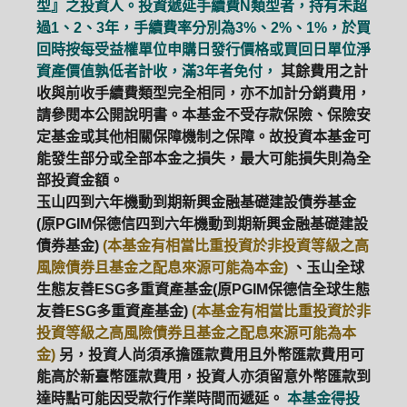
型』之投資人。投資遞延手續費N類型者，持有未超
過1、2、3年，手續費率分別為3%、2%、1%，於買
回時按每受益權單位申購日發行價格或買回日單位淨
資產價值孰低者計收，滿3年者免付，
其餘費用之計
收與前收手續費類型完全相同，亦不加計分銷費用，
請參閱本公開說明書。本基金不受存款保險、保險安
定基金或其他相關保障機制之保障。故投資本基金可
能發生部分或全部本金之損失，最大可能損失則為全
部投資金額。
玉山四到六年機動到期新興金融基礎建設債券基金
(原PGIM保德信四到六年機動到期新興金融基礎建設
債券基金)
(本基金有相當比重投資於非投資等級之高
風險債券且基金之配息來源可能為本金)
、玉山全球
生態友善ESG多重資產基金(原PGIM保德信全球生態
友善ESG多重資產基金)
(本基金有相當比重投資於非
投資等級之高風險債券且基金之配息來源可能為本
金)
另，投資人尚須承擔匯款費用且外幣匯款費用可
能高於新臺幣匯款費用，投資人亦須留意外幣匯款到
達時點可能因受款行作業時間而遞延。
本基金得投