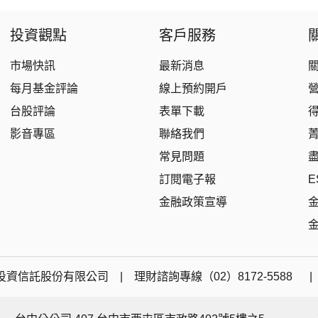
中國品牌
0%手續費
基金申購
策略成長
投資觀點
客戶服務
市場快訊
最新消息
每月基金評論
線上預約開戶
台股評論
表單下載
影音專區
聯絡我們
常見問題
訂閱電子報
E
金融政策宣導
資信託股份有限公司 | 理財諮詢專線（02）8172-5588 