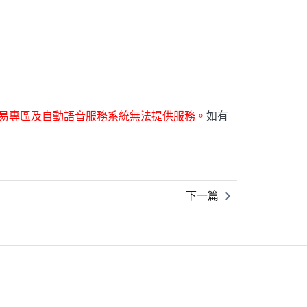
易專區及自動語音服務系統無法提供服務。
如有
下一篇
ETF
中國好時平衡