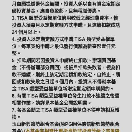
月自願提繳退休金無關，投資人係以自有資金定期定
額投資基金，應自負盈虧，且無稅賦優惠。
3. TISA 類型受益權單位適用較低之經理費費率，惟
投資人須每月以定期定額方式申購，且連續扣款成功
24 個月以上。
4. 投資人以定期定額方式申購 TISA 類型受益權單
位，每筆契約申購之最低發行價額為新臺幣壹仟元
整。
5. 扣款期間若因投資人申請終止扣款、辦理買回基
金（不得辦理部分買回）或帳戶扣款失敗者，視為扣
款不連續，則終止該定期定額扣款約定，自終止、贖
回或扣款失敗之日起 6 個月內，投資人不得就本基
金 TISA 類型受益權單位新增定期定額申購契約。
6. 有關 TISA 類型受益權單位發生扣款不連續之後續
相關作業，請詳見本基金公開說明書。
7. 各基金間之 TISA 類型受益權單位不得申請相互轉
換。
玉山新興趨勢組合基金(原PGIM保德信新興趨勢組合
基金)
(本基金有相當比重投資於非投資等級之高風險