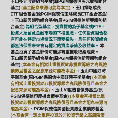
玉山多元收益組合基金(原PGIM保德信多元收益組合
基金)
(基金配息來源可能為本金)
、玉山策略成長
ETF組合基金(原PGIM保德信策略成長ETF組合基金)
、玉山新興趨勢組合基金(原PGIM保德信新興趨勢組
合基金)
為組合型基金，投資標的為子基金或ETF。
投資人須留意金融市場的下檔風險，任何投資組合都
有可能在特定市場情況下遭受損失，且任何投資組合
都無法保證未來會有穩定的資產淨值及收益率。
本
基金投資子基金部份可能涉有重複收取經理費。
玉山新興趨勢組合基金(原PGIM保德信新興趨勢組合
基金)
(本基金有相當比重投資於非投資等級之高風險
債券且基金之配息來源可能為本金)
、玉山中國好時
平衡基金(原PGIM保德信中國好時平衡基金)
(本基金
有相當比重投資於非投資等級之高風險債券且基金之
配息來源可能為本金)
、玉山印度機會債券基金(原
PGIM保德信印度機會債券基金)
(本基金有相當比重
投資於非投資等級之高風險債券且基金之配息來源可
能為本金)
、PGIM保德信美國投資級企業債券基金
(本基金有一定比重得投資於非投資等級之高風險債