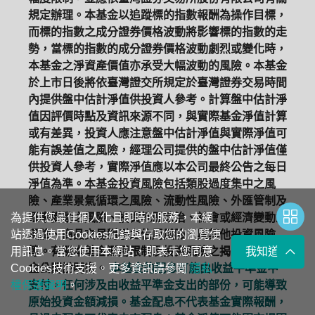
規定辦理。本基金以追蹤標的指數報酬為操作目標，
而標的指數之成分證券價格波動將影響標的指數的走
勢，當標的指數的成分證券價格波動劇烈或變化時，
本基金之淨資產價值亦承受大幅波動的風險。本基金
於上市日後將依臺灣證交所規定於臺灣證券交易時間
內提供盤中估計淨值供投資人參考。計算盤中估計淨
值因評價時點及資訊來源不同，與實際基金淨值計算
或有差異，投資人應注意盤中估計淨值與實際淨值可
能有誤差值之風險，經理公司提供的盤中估計淨值僅
供投資人參考，實際淨值應以本公司最終公告之每日
淨值為準。本基金投資風險包括類股過度集中之風
險、產業景氣循環之風險、流動性風險、外匯管制及
為提供您最佳個人化且即時的服務，本網
匯率變動之風險、投資地區政治、社會或經濟變動之
站透過使用Cookies紀錄與存取您的瀏覽使
風險、商品交易對手之信用風險、與其他投資風險
用訊息。當您使用本網站，即表示您同意
等。有關本基金運用限制及投資風險之揭露請詳見基
我知道了
Cookies技術支援。更多資訊請參閱
金公開說明書。
本基金的配息可能由收益平準金中
隱私
權保護聲明
支付，任何涉及由收益平準金支出的部份，可能導致
。
原始投資金額減損。基金配息不代表基金實際報酬，