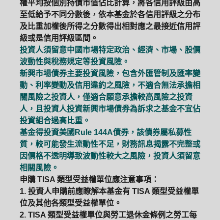
權平均按個別持債市值佔比計算，將各信用評級由高
至低給予不同分數後，依本基金於各信用評級之分布
及比重加權後所得之分數得出相對應之最接近信用評
級或是信用評級區間。
投資人須留意中國市場特定政治、經濟、市場、股價
波動性與稅務規定等投資風險。
新興市場債券主要投資風險，包含外匯管制及匯率變
動、利率變動及信用違約之風險，不適合無法承擔相
關風險之投資人，僅適合願意承擔較高風險之投資
人，且投資人投資新興市場債券為訴求之基金不宜佔
投資組合過高比重。
基金得投資美國Rule 144A債券，該債券屬私募性
質，較可能發生流動性不足，財務訊息揭露不完整或
因價格不透明導致波動性較大之風險，投資人須留意
相關風險。
申購 TISA 類型受益權單位應注意事項：
1. 投資人申購前應瞭解本基金有 TISA 類型受益權單
位及其他各類型受益權單位。
2. TISA 類型受益權單位與勞工退休金條例之勞工每