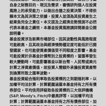
自身之財務目的、現況及需求，審慎研判個人在投資
風險上的承受能力，以做出合適之投資決策，不得依
賴本文為其決策之依據，投資人並須為其投資產生之
結果負完全之責任。本文提及之經濟走勢預測不必然
代表本基金之績效，本基金投資風險請詳閱基金公開
說明書。
基金投資涉及新興市場部位，因其波動性與風險程度
可能較高，且其政治與經濟情勢穩定度可能低於已開
發國家，也可能使資產價值受不同程度之影響。基金
可能投資於非基金計價幣別之投資標的，當匯率發生
較大變動時，可能影響基金以新台幣、人民幣或美元
計算之淨資產價值，故投資人需額外承擔投資資產幣
別換算所致之匯率波動。
基金投資組合殖利率取各投資標的之到期殖利率，以
加權平均法計算，計算範圍涵蓋本基金持有之所有債
券部位。平均信用評級取各投資標的三大信評機構
(S&P, Moody's, Fitch)中最高評等，以加權平均法
計算；計算範圍涵蓋本基金持有之所有債券部位，加