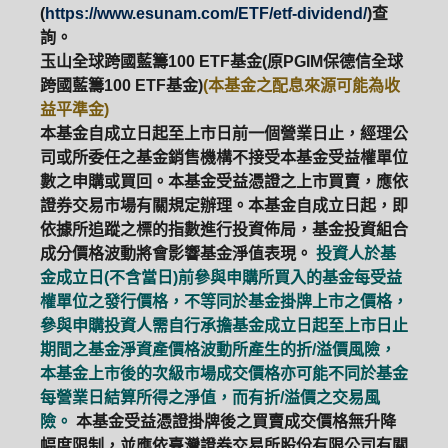
(
https://www.esunam.com/ETF/etf-dividend/
)查
詢。
玉山全球跨國藍籌100 ETF基金(原PGIM保德信全球
跨國藍籌100 ETF基金)
(本基金之配息來源可能為收
益平準金)
本基金自成立日起至上市日前一個營業日止，經理公
司或所委任之基金銷售機構不接受本基金受益權單位
數之申購或買回。本基金受益憑證之上市買賣，應依
證券交易市場有關規定辦理。本基金自成立日起，即
依據所追蹤之標的指數進行投資佈局，基金投資組合
成分價格波動將會影響基金淨值表現。
投資人於基
金成立日(不含當日)前參與申購所買入的基金每受益
權單位之發行價格，不等同於基金掛牌上市之價格，
參與申購投資人需自行承擔基金成立日起至上市日止
期間之基金淨資產價格波動所產生的折/溢價風險，
本基金上市後的次級市場成交價格亦可能不同於基金
每營業日結算所得之淨值，而有折/溢價之交易風
險。
本基金受益憑證掛牌後之買賣成交價格無升降
幅度限制，並應依臺灣證券交易所股份有限公司有關