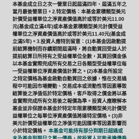
本基金成立日之次一營業日起屆滿四年、屆滿五年之
當月最後營業日。2.特定價格：本基金累積類型美元
計價受益權單位之淨資產價值高於或等於美元11.00
元(基金成立滿4年)或本基金累積類型美元計價受益
權單位之淨資產價值高於或等於美元11.40元(基金成
立滿5年)。3.投資人應特別留意：(1)本基金因啟動提
前結算機制而存續期間屆滿時，將自動買回受益人於
提前結算日所持有之受益權單位全數，其買回價金係
以本基金實際完成所有交易之日各類型受益權單位每
一受益權單位淨資產價值計算之。(2)本基金所設定
之特定價格為基金啟動自動買回之依據，惟在交易過
程中可能因市場變動、交易成本或流動性等因素導致
結算後之淨值低於特定價格，客戶取得之價金將以基
金實際完成所有交易後之報價為準。投資人應瞭解本
基金並非保證本基金於特定年限累積類型美元計價受
益權單位之每單位淨資產價值將達特定價格。(3)非
美元計價受益權單位之淨值可能因匯率等因素影響而
小於特定價格。
本基金可能持有部分到期日超過或
未及基金到期日之單一債券，故投資人可能承擔債券