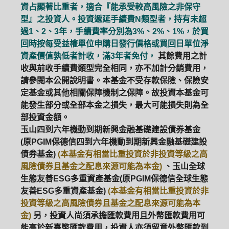
資占顯著比重者，適合『能承受較高風險之非保守
型』之投資人。投資遞延手續費N類型者，持有未超
過1、2、3年，手續費率分別為3%、2%、1%，於買
回時按每受益權單位申購日發行價格或買回日單位淨
資產價值孰低者計收，滿3年者免付，
其餘費用之計
收與前收手續費類型完全相同，亦不加計分銷費用，
請參閱本公開說明書。本基金不受存款保險、保險安
定基金或其他相關保障機制之保障。故投資本基金可
能發生部分或全部本金之損失，最大可能損失則為全
部投資金額。
玉山四到六年機動到期新興金融基礎建設債券基金
(原PGIM保德信四到六年機動到期新興金融基礎建設
債券基金)
(本基金有相當比重投資於非投資等級之高
風險債券且基金之配息來源可能為本金)
、玉山全球
生態友善ESG多重資產基金(原PGIM保德信全球生態
友善ESG多重資產基金)
(本基金有相當比重投資於非
投資等級之高風險債券且基金之配息來源可能為本
金)
另，投資人尚須承擔匯款費用且外幣匯款費用可
能高於新臺幣匯款費用，投資人亦須留意外幣匯款到