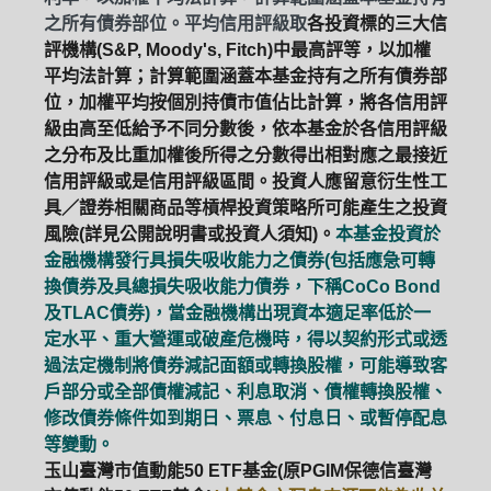
之所有債券部位。平均信用評級取
各投資標的三大信
評機構(S&P, Moody's, Fitch)中最高評等，以加權
平均法計算；計算範圍涵蓋本基金持有之所有債券部
位，加權平均按個別持債市值佔比計算，將各信用評
級由高至低給予不同分數後，依本基金於各信用評級
之分布及比重加權後所得之分數得出相對應之最接近
信用評級或是信用評級區間。投資人應留意衍生性工
具／證券相關商品等槓桿投資策略所可能產生之投資
風險(詳見公開說明書或投資人須知)。
本基金投資於
金融機構發行具損失吸收能力之債券(包括應急可轉
換債券及具總損失吸收能力債券，下稱CoCo Bond
及TLAC債券)，當金融機構出現資本適足率低於一
定水平、重大營運或破產危機時，得以契約形式或透
過法定機制將債券減記面額或轉換股權，可能導致客
戶部分或全部債權減記、利息取消、債權轉換股權、
修改債券條件如到期日、票息、付息日、或暫停配息
等變動。
玉山臺灣市值動能50 ETF基金(原PGIM保德信臺灣