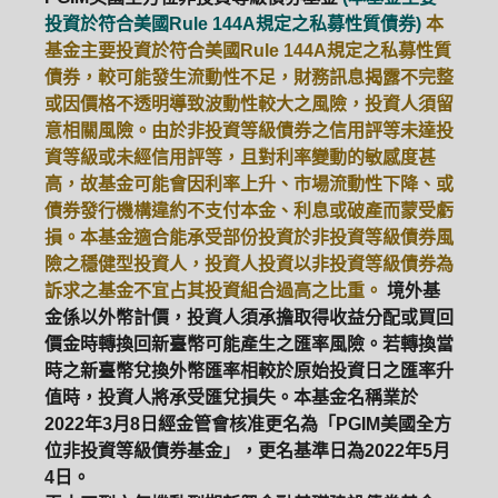
投資於符合美國Rule 144A規定之私募性質債券)
本
ETF
中國好時平衡
壽星優惠
基金主要投資於符合美國Rule 144A規定之私募性質
債券，較可能發生流動性不足，財務訊息揭露不完整
醫療生化
中國品牌
0%手續費
或因價格不透明導致波動性較大之風險，投資人須留
意相關風險。由於非投資等級債券之信用評等未達投
基金申購
策略成長
拉丁美洲
資等級或未經信用評等，且對利率變動的敏感度甚
高，故基金可能會因利率上升、市場流動性下降、或
大中華
債券發行機構違約不支付本金、利息或破產而蒙受虧
損。本基金適合能承受部份投資於非投資等級債券風
險之穩健型投資人，投資人投資以非投資等級債券為
訴求之基金不宜占其投資組合過高之比重。
境外基
金係以外幣計價，投資人須承擔取得收益分配或買回
價金時轉換回新臺幣可能產生之匯率風險。若轉換當
時之新臺幣兌換外幣匯率相較於原始投資日之匯率升
值時，投資人將承受匯兌損失。本基金名稱業於
2022年3月8日經金管會核准更名為「PGIM美國全方
位非投資等級債券基金」，更名基準日為2022年5月
4日。