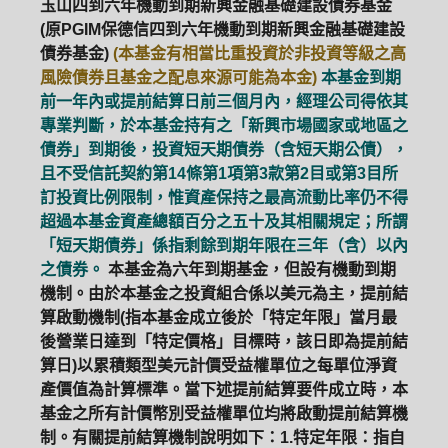
玉山四到六年機動到期新興金融基礎建設債券基金
(原PGIM保德信四到六年機動到期新興金融基礎建設
債券基金)
(本基金有相當比重投資於非投資等級之高
風險債券且基金之配息來源可能為本金)
本基金到期
前一年內或提前結算日前三個月內，經理公司得依其
專業判斷，於本基金持有之「新興市場國家或地區之
債券」到期後，投資短天期債券（含短天期公債），
且不受信託契約第14條第1項第3款第2目或第3目所
訂投資比例限制，惟資產保持之最高流動比率仍不得
超過本基金資產總額百分之五十及其相關規定；所謂
「短天期債券」係指剩餘到期年限在三年（含）以內
之債券。
本基金為六年到期基金，但設有機動到期
機制。由於本基金之投資組合係以美元為主，提前結
算啟動機制(指本基金成立後於「特定年限」當月最
後營業日達到「特定價格」目標時，該日即為提前結
算日)以累積類型美元計價受益權單位之每單位淨資
產價值為計算標準。當下述提前結算要件成立時，本
基金之所有計價幣別受益權單位均將啟動提前結算機
制。有關提前結算機制說明如下：1.特定年限：指自