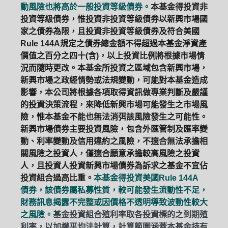
動風險也將高於一般投資等級債券。
本基金得投資非
投資等級債券，惟投資非投資等級債券以新興市場國
家之債券為限，且投資非投資等級債券及符合美國
Rule 144A規定之債券總金額不得超過本基金淨資產
價值之百分之四十(含)，以上投資比例將根據市場情
況而隨時更改。本基金所投資之區域包含新興市場，
新興市場之政經情勢或法規變動，可能對本基金造成
影響，本公司將根據各項取得資訊做專業判斷及嚴謹
的投資決策流程，來降低新興市場可能發生之市場風
險，惟本基金不能也無法消弭該風險發生之可能性。
新興市場債券主要投資風險，包含外匯管制及匯率變
動、利率變動及信用違約之風險，不適合無法承擔相
關風險之投資人，僅適合願意承擔較高風險之投資
人，且投資人投資新興市場債券為訴求之基金不宜佔
投資組合過高比重。
本基金得投資美國Rule 144A
債券，該債券屬私募性質，較可能發生流動性不足，
財務訊息揭露不完整或因價格不透明導致波動性較大
之風險。
基金投資組合殖利率取各投資標的之到期殖
利率，以加權平均法計算，計算範圍涵蓋本基金持有