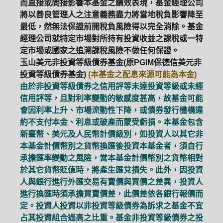
而直接或間接影響本基金之績效表現，基金經理公司
將以善良管理人之注意義務盡力將當地稅負影響降至
最低，然無法保證前開稅負風險得以完全消除。基金
經理公司就特定市場對所持有投資收益之課稅或一特
定市場或國家之追溯課稅風險不做任何保證。
玉山美元非投資等級債券基金(原PGIM保德信美元非
投資等級債券基金)
(本基金之配息來源可能為本金)
由於非投資等級債券之信用評等未達投資等級或未經
信用評等，且對利率變動的敏感度甚高，故基金可能
會因利率上升、市場流動性下降，或債券發行機構違
約不支付本金、利息或破產而蒙受虧損。本基金包含
新臺幣、美元及人民幣計價級別，如投資人以其它非
本基金計價幣別之貨幣換匯後投資本基金者，須自行
承擔匯率變動之風險，當本基金計價幣別之貨幣相對
於其它貨幣貶值時，將產生匯兌損失。此外，因投資
人與銀行進行外匯交易有賣價與買價之差異，投資人
進行換匯時須承擔買賣價差，此價差依各銀行報價而
定。投資人投資以非投資等級債券為訴求之基金不宜
占其投資組合過高之比重。基金非投資等級債券之投