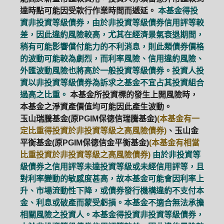
達時點可能因受款行作業時間而遞延。
本基金得投
資非投資等級債券，由於非投資等級債券信用評等較
差，因此違約風險較高，尤其在經濟景氣衰退期間，
稍有可能影響償付能力的不利消息，則此類債券價格
的波動可能較為劇烈，而利率風險、信用違約風險、
外匯波動風險也將高於一般投資等級債券。投資人投
資以非投資等級債券為訴求之基金不宜占其投資組合
過高之比重。
本基金所投資標的發生上開風險時，
本基金之淨資產價值均可能因此產生波動。
玉山瑞騰基金(原PGIM保德信瑞騰基金)
(本基金有一
定比重得投資於非投資等級之高風險債券)
、玉山金
平衡基金(原PGIM保德信金平衡基金)
(本基金有相當
比重投資於非投資等級之高風險債券)
由於非投資等
級債券之信用評等未達投資等級或未經信用評等，且
對利率變動的敏感度甚高，故本基金可能會因利率上
升、市場流動性下降，或債券發行機構違約不支付本
金、利息或破產而蒙受虧損。本基金不適合無法承擔
相關風險之投資人。本基金得投資非投資等級債券，