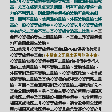
由於非投資等級債券信用評等較差，因此違約風險較
高，尤其在經濟景氣衰退期間，稍有可能影響償付能
力的不利消息，則此類債券價格的波動可能較為劇
烈，而利率風險、信用違約風險、外匯波動風險也將
高於一般投資等級債券。投資人投資以非投資等級債
券為訴求之基金不宜占其投資組合過高之比重。
本基
金所投資標的發生上開風險時，本基金之淨資產價值
均可能因此產生波動。
玉山美元非投資等級債券基金(原PGIM保德信美元非
投資等級債券基金)
(本基金之配息來源可能為本金)
投資風險包括投資債券固有之風險(包括債券發行人
違約之信用風險、利率變動之風險、流動性風險)、
外匯管制及匯率變動之風險、投資地區政治、社會或
經濟變動之風險及其他投資標的或特定投資策略之風
險，有關本基金運用限制及投資風險之揭露請詳見本
基金公開說明書。另本基金主要投資於新興市場國家
或地區之債券及基礎建設相關債券債券，包含新興市
場國家或地區之非投資等級債券，適合欲參與全球新
興市場國家或地區債券之投資且能承受部份投資於非