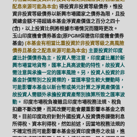
配息來源可能為本金)
得投資非投資等級債券，惟投
資非投資等級債券以新興市場國家之債券為限，且投
資總金額不得超過本基金淨資產價值之百分之四十
(含)，以上投資比例將根據市場情況而隨時更改。
玉山印度機會債券基金(原PGIM保德信印度機會債券
基金)
(本基金有相當比重投資於非投資等級之高風險
債券且基金之配息來源可能為本金)
主要投資於印度
盧比計價債券為主，投資人需注意，印度盧比屬於新
興市場當地貨幣，匯率上具高波動的特性，故投資人
需注意與承擔一定的匯率風險。另，投資人投資於非
基金計價幣別之投資標的，當匯率發生較大變動時，
可能影響本基金以新台幣或美元計算之淨資產價值，
故投資人需額外承擔投資資產幣別換算所致之匯率波
動。
印度市場稅負複雜且印度市場稅務法規、稅負
扣繳不斷改變，而其改變可能會嚴重影響本基金之表
現。目前印度政府針對外國投資人投資債券課徵利息
所得稅、資本利得稅，然如前述，因當地稅務法規的
不確定性而可能影響本基金投資印度債券之收益，進