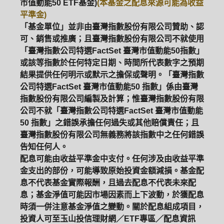
市值動能50 ETF基金)
(本基金之配息來源可能為收益
平準金)
「基金單位」並非由臺灣指數股份有限公司贊助、認
可、銷售或推廣；且臺灣指數股份有限公司不就使用
「臺灣指數公司特選FactSet 臺灣市值動能50指數」
或該等指數於任何特定日期、時間所代表數字之預期
結果提供任何明示或默示之擔保或聲明。「臺灣指數
公司特選FactSet 臺灣市值動能50 指數」係由臺灣
指數股份有限公司編製及計算；惟臺灣指數股份有限
公司不就「臺灣指數公司特選FactSet 臺灣市值動能
50 指數」之錯誤承擔任何過失或其他賠償責任；且
臺灣指數股份有限公司無義務將該指數中之任何錯誤
告知任何人。
配息可能由收益平準金中支付。任何涉及由收益平準
金支出的部份，可能導致原始投資金額減損。基金配
息不代表基金實際報酬，且過去配息不代表未來配
息；基金淨值可能因市場因素而上下波動，於獲配息
時須一併注意基金淨值之變動。關於配息組成項目，
投資人可至玉山投信理財網／ETF專區／配息資訊