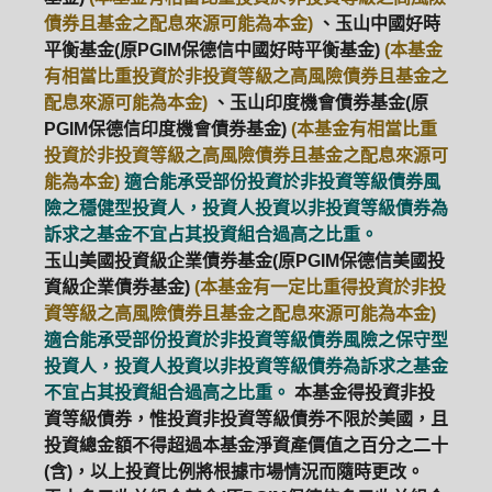
債券且基金之配息來源可能為本金)
、玉山中國好時
平衡基金(原PGIM保德信中國好時平衡基金)
(本基金
有相當比重投資於非投資等級之高風險債券且基金之
配息來源可能為本金)
、玉山印度機會債券基金(原
PGIM保德信印度機會債券基金)
(本基金有相當比重
投資於非投資等級之高風險債券且基金之配息來源可
能為本金)
適合能承受部份投資於非投資等級債券風
險之穩健型投資人，投資人投資以非投資等級債券為
訴求之基金不宜占其投資組合過高之比重。
玉山美國投資級企業債券基金(原PGIM保德信美國投
資級企業債券基金)
(本基金有一定比重得投資於非投
資等級之高風險債券且基金之配息來源可能為本金)
適合能承受部份投資於非投資等級債券風險之保守型
投資人，投資人投資以非投資等級債券為訴求之基金
不宜占其投資組合過高之比重。
本基金得投資非投
資等級債券，惟投資非投資等級債券不限於美國，且
投資總金額不得超過本基金淨資產價值之百分之二十
(含)，以上投資比例將根據市場情況而隨時更改。