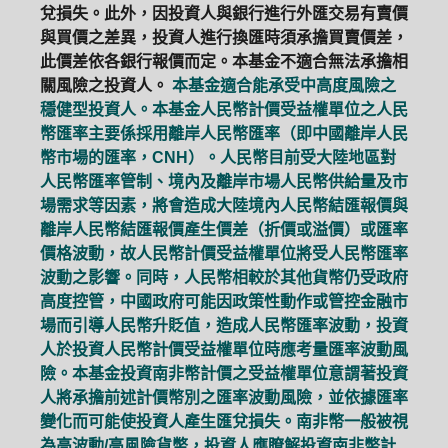
兌損失。此外，因投資人與銀行進行外匯交易有賣價
與買價之差異，投資人進行換匯時須承擔買賣價差，
此價差依各銀行報價而定。本基金不適合無法承擔相
關風險之投資人。
本基金適合能承受中高度風險之
穩健型投資人。本基金人民幣計價受益權單位之人民
幣匯率主要係採用離岸人民幣匯率（即中國離岸人民
幣市場的匯率，CNH）。人民幣目前受大陸地區對
人民幣匯率管制、境內及離岸市場人民幣供給量及市
場需求等因素，將會造成大陸境內人民幣結匯報價與
離岸人民幣結匯報價產生價差（折價或溢價）或匯率
價格波動，故人民幣計價受益權單位將受人民幣匯率
波動之影響。同時，人民幣相較於其他貨幣仍受政府
高度控管，中國政府可能因政策性動作或管控金融市
場而引導人民幣升貶值，造成人民幣匯率波動，投資
人於投資人民幣計價受益權單位時應考量匯率波動風
險。本基金投資南非幣計價之受益權單位意謂著投資
人將承擔前述計價幣別之匯率波動風險，並依據匯率
變化而可能使投資人產生匯兌損失。南非幣一般被視
為高波動/高風險貨幣，投資人應瞭解投資南非幣計