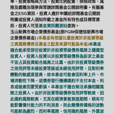
準、投資策略與方法、投資比例配置、排除政策、風
險及盡職治理參與等請詳閱基金公開說明書。有關基
金之ESG資訊，投資人應於申購前詳閱基金公開說
明書或投資人須知所載之基金所有特色或目標等資
訊，投資人可至
基金資訊觀測站
查詢。
玉山新興市場企業債券基金(原PGIM保德信新興市場
企業債券基金)
(本基金有相當比重投資於非投資等級
之高風險債券且基金之配息來源可能為本金)
本基金
適合能承受部份投資於非投資等級債券風險之穩健型
投資人，投資人投資以非投資等級債券為訴求之基金
不宜占其投資組合過高之比重。由於非投資等級債券
之信用評等未達投資等級或未經信用評等，且對利率
變動的敏感度甚高，故本基金可能會因利率上升、市
場流動性下降，或債券發行機構違約不支付本金、利
息或破產而蒙受虧損。本基金不適合無法承擔相關風
險之投資人。由於非投資等級債券信用評等較差，因
此違約風險較高，尤其在經濟景氣衰退期間，稍有可
能影響償付能力的不利消息，則此類債券價格的波動
可能較為劇烈，而利率風險、信用違約風險、外匯波