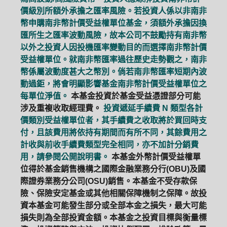
價級別所額外承擔之匯率風險。若投資人係以非南非
幣申購南非幣計價受益權單位基金，須額外承擔因換
匯所生之匯率波動風險，故本公司不鼓勵持有南非幣
以外之投資人因投機匯率變動目的而選擇南非幣計價
受益權單位。就南非幣匯率過往歷史走勢觀之，南非
幣係屬波動度甚大之幣別。倘若南非幣匯率短期內波
動過鉅，將會明顯影響基金南非幣計價受益權單位之
每單位淨值。
本基金投資於基金受益憑證部分可能
涉及重複收取經理費。
投資遞延手續費 N 類型各計
價類別受益權單位者，其手續費之收取將於買回時支
付，且該費用將依持有期間而有所不同，其餘費用之
計收與前收手續費類型完全相同，亦不加計分銷費
用，請參閱公開說明書。
本基金外幣計價受益權單
位得於基金銷售機構之國際金融業務分行(OBU)及國
際證券業務分公司(OSU)銷售。本基金不受存款保
險、保險安定基金或其他相關保障機制之保障。故投
資本基金可能發生部分或全部本金之損失，最大可能
損失則為全部投資金額。本基金之投資目標與衡量標