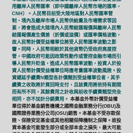
用離岸人民幣匯率（即中國離岸人民幣市場的匯率，
CNH）。人民幣目前受大陸地區對人民幣匯率管
制、境內及離岸市場人民幣供給量及市場需求等因
素，將會造成大陸境內人民幣結匯報價與離岸人民幣
結匯報價產生價差（折價或溢價）或匯率價格波動，
故人民幣計價受益權單位將受人民幣匯率波動之影
響。同時，人民幣相較於其他貨幣仍受政府高度控
管，中國政府可能因政策性動作或管控金融市場而引
導人民幣升貶值，造成人民幣匯率波動，投資人於投
資人民幣計價受益權單位時應考量匯率波動風險。投
資遞延手續費N類型各計價類別受益權單位者，其手
續費之收取將於買回時支付，且該費用將依持有期間
而有所不同，其餘費用之計收與前收手續費類型完全
相同，亦不加計分銷費用。
本基金外幣計價受益權
單位得於基金銷售機構之國際金融業務分行(OBU)及
國際證券業務分公司(OSU)銷售。本基金不受存款保
險、保險安定基金或其他相關保障機制之保障。故投
資本基金可能發生部分或全部本金之損失，最大可能