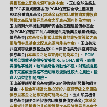
券且基金之配息來源可能為本金)
、玉山全球生態友
善ESG多重資產基金(原PGIM保德信全球生態友善
ESG多重資產基金)
(本基金有相當比重投資於非投資
等級之高風險債券且基金之配息來源可能為本金)
、
玉山四到六年機動到期新興金融基礎建設債券基金
(原PGIM保德信四到六年機動到期新興金融基礎建設
債券基金)
(本基金有相當比重投資於非投資等級之高
風險債券且基金之配息來源可能為本金)
、玉山美元
非投資等級債券基金(原PGIM保德信美元非投資等級
債券基金)
(本基金之配息來源可能為本金)
、
PGIM
美國公司債基金得投資美國 Rule 144A 債券，該債
券屬私募性質，較可能發生流動性不足，財務訊息揭
露不完整或因價格不透明導致波動性較大之風險，投
資人須留意相關風險。
玉山新興趨勢組合基金(原PGIM保德信新興趨勢組合
基金)
(本基金有相當比重投資於非投資等級之高風險
債券且基金之配息來源可能為本金)
、玉山印度機會
債券基金(原PGIM保德信印度機會債券基金)
(本基金
有相當比重投資於非投資等級之高風險債券且基金之