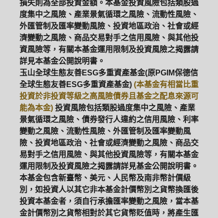
損失則為全部投資金額。本基金投資風險包括類股過
度集中之風險、產業景氣循環之風險、流動性風險、
外匯管制及匯率變動風險、投資地區政治、社會或經
濟變動之風險、商品交易對手之信用風險、與其他投
資風險等，有關本基金運用限制及投資風險之揭露請
詳見本基金公開說明書。
玉山全球生態友善ESG多重資產基金(原PGIM保德信
全球生態友善ESG多重資產基金)
(本基金有相當比重
投資於非投資等級之高風險債券且基金之配息來源可
能為本金)
投資風險包括類股過度集中之風險、產業
景氣循環之風險、債券發行人違約之信用風險、利率
變動之風險、流動性風險、外匯管制及匯率變動風
險、投資地區政治、社會或經濟變動之風險、商品交
易對手之信用風險、與其他投資風險等，有關本基金
運用限制及投資風險之揭露請詳見基金公開說明書。
本基金包含新臺幣、美元、人民幣及南非幣計價級
別，如投資人以其它非本基金計價幣別之貨幣換匯後
投資本基金者，須自行承擔匯率變動之風險，當本基
金計價幣別之貨幣相對於其它貨幣貶值時，將產生匯