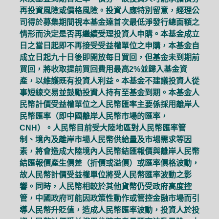
再投資風險或價格風險。投資人應特別留意，經理公
司得於募集期間視本基金達首次最低淨發行總面額之
情形而決定是否再繼續受理投資人申購。本基金成立
日之當日起即不再接受受益權單位之申購，本基金自
成立日起九十日後即開放每日買回，但基金未到期前
買回，將收取提前買回費用最高2%並歸入基金資
產，以維護既有投資人利益。本基金不建議投資人從
事短線交易並鼓勵投資人持有至基金到期。本基金人
民幣計價受益權單位之人民幣匯率主要係採用離岸人
民幣匯率（即中國離岸人民幣市場的匯率，
CNH）。人民幣目前受大陸地區對人民幣匯率管
制、境內及離岸市場人民幣供給量及市場需求等因
素，將會造成大陸境內人民幣結匯報價與離岸人民幣
結匯報價產生價差（折價或溢價）或匯率價格波動，
故人民幣計價受益權單位將受人民幣匯率波動之影
響。同時，人民幣相較於其他貨幣仍受政府高度控
管，中國政府可能因政策性動作或管控金融市場而引
導人民幣升貶值，造成人民幣匯率波動，投資人於投