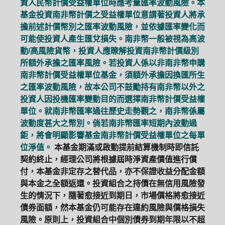
資人民幣計價受益權單位時應考量匯率波動風險。本
基金投資南非幣計價之受益權單位意謂著投資人將承
擔前述計價幣別之匯率波動風險，並依據匯率變化而
可能使投資人產生匯兌損失。南非幣一般被視為高波
動/高風險貨幣，投資人應瞭解投資南非幣計價級別
所額外承擔之匯率風險。若投資人係以非南非幣申購
南非幣計價受益權單位基金，須額外承擔因換匯所生
之匯率波動風險，故本公司不鼓勵持有南非幣以外之
投資人因投機匯率變動目的而選擇南非幣計價受益權
單位。就南非幣匯率過往歷史走勢觀之，南非幣係屬
波動度甚大之幣別。倘若南非幣匯率短期內波動過
鉅，將會明顯影響基金南非幣計價受益權單位之每單
位淨值。
本基金期滿或啟動提前結算機制時即信託
契約終止，經理公司將根據屆時淨資產價值進行償
付，本基金非定存之替代品，亦不保證收益分配金額
與本金之全額返還。投資組合之持債在無信用風險發
生的情況下，隨著愈接近到期日，市場價格將愈接近
債券面額，然本基金仍可能存在違約風險與價格損失
風險。原則上，投資組合中個別債券到期年限以不超