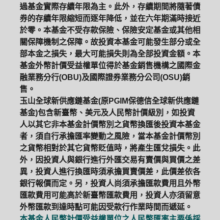
過基金實際存續年限為主。此外，存續期間將隨著債
券的存續年限縮短而逐年降低，並在六年期滿時接近
於零。本基金不受存款保險、保險安定基金或其他相
關保障機制之保障。故投資本基金可能發生部分或全
部本金之損失，最大可能損失則為全部投資金額。本
基金外幣計價受益權單位得於基金銷售機構之國際金
融業務分行(OBU)及國際證券業務分公司(OSU)銷
售。
玉山全球新供應鏈基金(原PGIM保德信全球新供應鏈
基金)包含新臺幣、美元及人民幣計價級別，如投資
人以其它非本基金計價幣別之貨幣換匯後投資本基金
者，須自行承擔匯率變動之風險，當本基金計價幣別
之貨幣相對於其它貨幣貶值時，將產生匯兌損失。此
外，因投資人與銀行進行外匯交易有賣價與買價之差
異，投資人進行換匯時須承擔買賣價差，此價差依各
銀行報價而定。另，投資人尚須承擔匯款費用且外幣
匯款費用可能高於新臺幣匯款費用，投資人亦須留意
外幣匯款到達時點可能因受款行作業時間而遞延。
本基金人民幣計價受益權單位之人民幣匯率主要係採