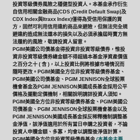
投資等級債券風險之穩健型投資人。本基金承作衍生
自信用相關金融商品(CDS (Credit Default Swap)及
CDX Index與Itraxx Index)僅得為受信用保護的買
方，固然可利用信用違約商品來避險，但無法完全規
避違約造成無法還本的損失以及必須承擔屆時賣方無
法履約的風險，敬請投資人留意。
PGIM美國公司債基金得投資非投資等級債券，惟投
資非投資等級債券總金額不得超過本基金淨資產價值
之百分之十 ( 含 )，以上投資比例將根據市場情況而
隨時更改。PGIM美國全方位非投資等級債券基金、
PGIM美國公司債基金、PGIM JENNISON全球股票
機會基金及PGIM JENNISON美國成長基金採用公平
價格及擺動定價機制，相關說明請詳投資人須知。
PGIM美國全方位非投資等級債券基金、PGIM美國公
司債基金、PGIM JENNISON全球股票機會基金以及
PGIM JENNISON美國成長基金採反稀釋機制調整基
PGIM系列基金
168循環投資
金淨值，該淨值適用於所有當日申購之投資者，不論
投資人申贖金額、多寡，均會以調整後淨值計算。
定期(不)定額
高成長基金
月配息
PGIM美國全方位非投資等級債券基金
(本基金主要