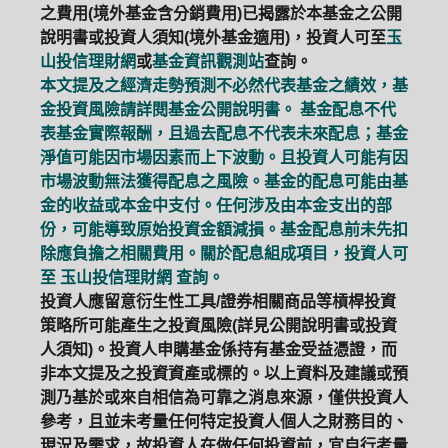
之費用(境外基金含分銷費用)已揭露於本基金之公開
說明書或投資人須知(境外基金適用)，投資人可至
玉
山投信理財網
或
基金資訊觀測站
查詢。
本文提及之經濟走勢預測不必然代表基金之績效，基
金投資風險請詳閱基金公開說明書。 基金配息不代
表基金實際報酬，且過去配息不代表未來配息；基金
淨值可能因市場因素而上下波動。且投資人可能有因
市場波動無法獲得配息之風險。基金的配息可能由基
金的收益或本金中支付。任何涉及由本金支出的部
份，可能導致原始投資金額減損。基金配息前未先扣
除應負擔之相關費用。關於配息組成項目，投資人可
至
玉山投信理財網
查詢。
投資人應留意衍生性工具/證券相關商品等槓桿投資
策略所可能產生之投資風險(詳見公開說明書或投資
人須知)。投資人申購基金係持有基金受益憑證，而
非本文提及之投資資產或標的。以上資料及建議或預
測乃基於或來自相信為可靠之消息來源，僅供投資人
參考，且並未考量任何特定投資人個人之財務目的、
現況及需求，故投資人在做任何投資前，宜自行考量