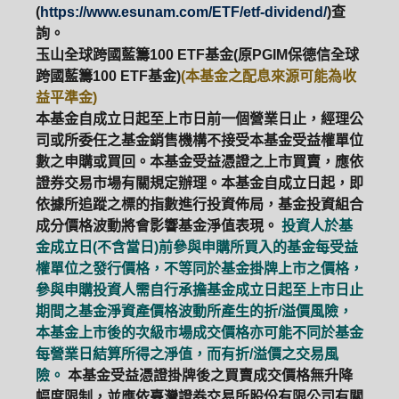
(
https://www.esunam.com/ETF/etf-dividend/
)查
詢。
玉山全球跨國藍籌100 ETF基金(原PGIM保德信全球
跨國藍籌100 ETF基金)
(本基金之配息來源可能為收
益平準金)
本基金自成立日起至上市日前一個營業日止，經理公
司或所委任之基金銷售機構不接受本基金受益權單位
數之申購或買回。本基金受益憑證之上市買賣，應依
證券交易市場有關規定辦理。本基金自成立日起，即
依據所追蹤之標的指數進行投資佈局，基金投資組合
成分價格波動將會影響基金淨值表現。
投資人於基
金成立日(不含當日)前參與申購所買入的基金每受益
權單位之發行價格，不等同於基金掛牌上市之價格，
參與申購投資人需自行承擔基金成立日起至上市日止
期間之基金淨資產價格波動所產生的折/溢價風險，
本基金上市後的次級市場成交價格亦可能不同於基金
每營業日結算所得之淨值，而有折/溢價之交易風
險。
本基金受益憑證掛牌後之買賣成交價格無升降
幅度限制，並應依臺灣證券交易所股份有限公司有關