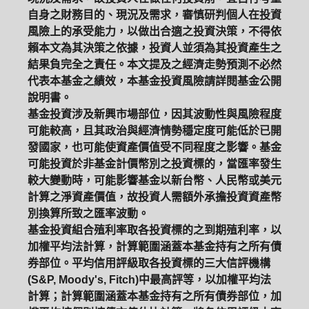
自身之財務目的、現況及需求，審慎研判個人在投資
風險上的承受能力，以做出合適之投資決策，不得依
賴本文為其決策之依據，投資人並須為其投資產生之
結果負完全之責任。本文提及之經濟走勢預測不必然
代表本基金之績效，本基金投資風險請詳閱基金公開
說明書。
基金投資涉及新興市場部位，因其波動性與風險程度
可能較高，且其政治與經濟情勢穩定度可能低於已開
發國家，也可能使資產價值受不同程度之影響。基金
可能投資於非基金計價幣別之投資標的，當匯率發生
較大變動時，可能影響基金以新台幣、人民幣或美元
計算之淨資產價值，故投資人需額外承擔投資資產幣
別換算所致之匯率波動。
基金投資組合殖利率取各投資標的之到期殖利率，以
加權平均法計算，計算範圍涵蓋本基金持有之所有債
券部位。平均信用評級取各投資標的三大信評機構
(S&P, Moody's, Fitch)中最高評等，以加權平均法
計算；計算範圍涵蓋本基金持有之所有債券部位，加