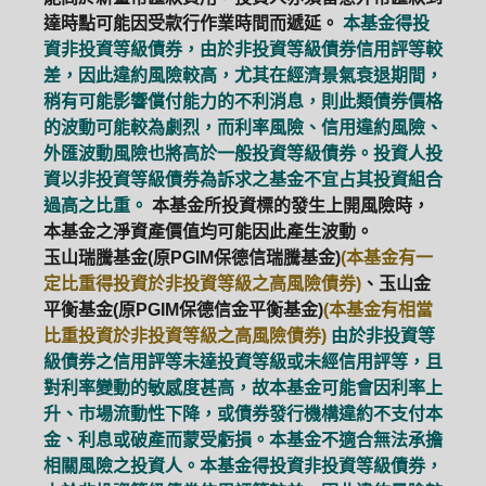
達時點可能因受款行作業時間而遞延。
本基金得投
資非投資等級債券，由於非投資等級債券信用評等較
差，因此違約風險較高，尤其在經濟景氣衰退期間，
稍有可能影響償付能力的不利消息，則此類債券價格
的波動可能較為劇烈，而利率風險、信用違約風險、
外匯波動風險也將高於一般投資等級債券。投資人投
資以非投資等級債券為訴求之基金不宜占其投資組合
過高之比重。
本基金所投資標的發生上開風險時，
本基金之淨資產價值均可能因此產生波動。
玉山瑞騰基金(原PGIM保德信瑞騰基金)
(本基金有一
定比重得投資於非投資等級之高風險債券)
、玉山金
平衡基金(原PGIM保德信金平衡基金)
(本基金有相當
比重投資於非投資等級之高風險債券)
由於非投資等
級債券之信用評等未達投資等級或未經信用評等，且
對利率變動的敏感度甚高，故本基金可能會因利率上
升、市場流動性下降，或債券發行機構違約不支付本
金、利息或破產而蒙受虧損。本基金不適合無法承擔
相關風險之投資人。本基金得投資非投資等級債券，