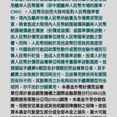
用離岸人民幣匯率（即中國離岸人民幣市場的匯率，
CNH）。人民幣目前受大陸地區對人民幣匯率管
制、境內及離岸市場人民幣供給量及市場需求等因
素，將會造成大陸境內人民幣結匯報價與離岸人民幣
結匯報價產生價差（折價或溢價）或匯率價格波動，
故人民幣計價受益權單位將受人民幣匯率波動之影
響。同時，人民幣相較於其他貨幣仍受政府高度控
管，中國政府可能因政策性動作或管控金融市場而引
導人民幣升貶值，造成人民幣匯率波動，投資人於投
資人民幣計價受益權單位時應考量匯率波動風險。投
資遞延手續費N類型各計價類別受益權單位者，其手
續費之收取將於買回時支付，且該費用將依持有期間
而有所不同，其餘費用之計收與前收手續費類型完全
相同，亦不加計分銷費用。
本基金外幣計價受益權
單位得於基金銷售機構之國際金融業務分行(OBU)及
國際證券業務分公司(OSU)銷售。本基金不受存款保
險、保險安定基金或其他相關保障機制之保障。故投
資本基金可能發生部分或全部本金之損失，最大可能