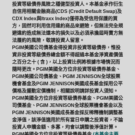
投資等級債券風險之穩健型投資人。本基金承作衍生
自信用相關金融商品(CDS (Credit Default Swap)及
CDX Index與Itraxx Index)僅得為受信用保護的買
方，固然可利用信用違約商品來避險，但無法完全規
避違約造成無法還本的損失以及必須承擔屆時賣方無
法履約的風險，敬請投資人留意。
PGIM美國公司債基金得投資非投資等級債券，惟投
資非投資等級債券總金額不得超過本基金淨資產價值
之百分之十 ( 含 )，以上投資比例將根據市場情況而
隨時更改。PGIM美國全方位非投資等級債券基金、
PGIM美國公司債基金、PGIM JENNISON全球股票
機會基金及PGIM JENNISON美國成長基金採用公平
價格及擺動定價機制，相關說明請詳投資人須知。
PGIM美國全方位非投資等級債券基金、PGIM美國公
司債基金、PGIM JENNISON全球股票機會基金以及
PGIM JENNISON美國成長基金採反稀釋機制調整基
PGIM系列基金
168循環投資
金淨值，該淨值適用於所有當日申購之投資者，不論
投資人申贖金額、多寡，均會以調整後淨值計算。
定期(不)定額
高成長基金
月配息
PGIM美國全方位非投資等級債券基金
(本基金主要