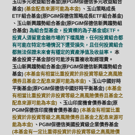
玉山多元收益組合基金(原PGIM保德信多元收益組合
基金)
(基金配息來源可能為本金)
、玉山策略成長
ETF組合基金(原PGIM保德信策略成長ETF組合基金)
、玉山新興趨勢組合基金(原PGIM保德信新興趨勢組
合基金)
為組合型基金，投資標的為子基金或ETF。
投資人須留意金融市場的下檔風險，任何投資組合都
有可能在特定市場情況下遭受損失，且任何投資組合
都無法保證未來會有穩定的資產淨值及收益率。
本
基金投資子基金部份可能涉有重複收取經理費。
玉山新興趨勢組合基金(原PGIM保德信新興趨勢組合
基金)
(本基金有相當比重投資於非投資等級之高風險
債券且基金之配息來源可能為本金)
、玉山中國好時
平衡基金(原PGIM保德信中國好時平衡基金)
(本基金
有相當比重投資於非投資等級之高風險債券且基金之
配息來源可能為本金)
、玉山印度機會債券基金(原
PGIM保德信印度機會債券基金)
(本基金有相當比重
投資於非投資等級之高風險債券且基金之配息來源可
能為本金)
、PGIM保德信美國投資級企業債券基金
(本基金有一定比重得投資於非投資等級之高風險債