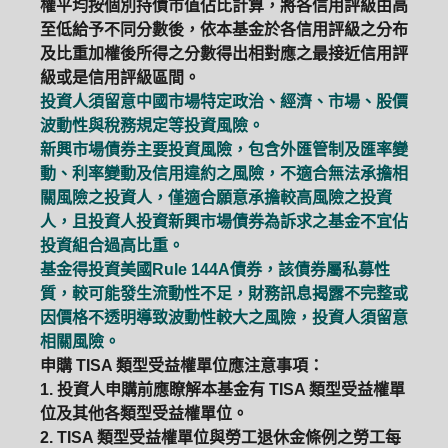
權平均按個別持債市值佔比計算，將各信用評級由高
至低給予不同分數後，依本基金於各信用評級之分布
及比重加權後所得之分數得出相對應之最接近信用評
級或是信用評級區間。
投資人須留意中國市場特定政治、經濟、市場、股價
波動性與稅務規定等投資風險。
新興市場債券主要投資風險，包含外匯管制及匯率變
動、利率變動及信用違約之風險，不適合無法承擔相
關風險之投資人，僅適合願意承擔較高風險之投資
人，且投資人投資新興市場債券為訴求之基金不宜佔
投資組合過高比重。
基金得投資美國Rule 144A債券，該債券屬私募性
質，較可能發生流動性不足，財務訊息揭露不完整或
因價格不透明導致波動性較大之風險，投資人須留意
相關風險。
申購 TISA 類型受益權單位應注意事項：
1. 投資人申購前應瞭解本基金有 TISA 類型受益權單
位及其他各類型受益權單位。
2. TISA 類型受益權單位與勞工退休金條例之勞工每