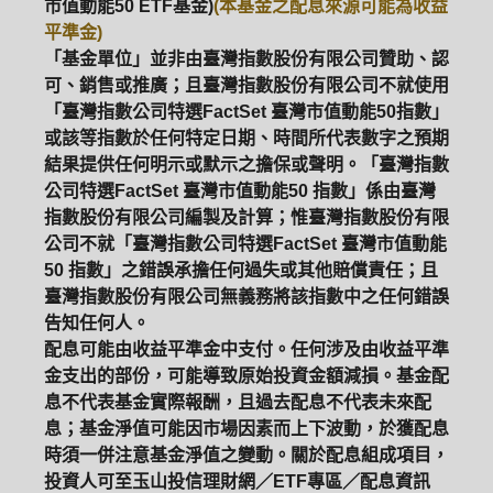
市值動能50 ETF基金)
(本基金之配息來源可能為收益
平準金)
「基金單位」並非由臺灣指數股份有限公司贊助、認
可、銷售或推廣；且臺灣指數股份有限公司不就使用
「臺灣指數公司特選FactSet 臺灣市值動能50指數」
或該等指數於任何特定日期、時間所代表數字之預期
結果提供任何明示或默示之擔保或聲明。「臺灣指數
公司特選FactSet 臺灣市值動能50 指數」係由臺灣
指數股份有限公司編製及計算；惟臺灣指數股份有限
公司不就「臺灣指數公司特選FactSet 臺灣市值動能
50 指數」之錯誤承擔任何過失或其他賠償責任；且
臺灣指數股份有限公司無義務將該指數中之任何錯誤
告知任何人。
配息可能由收益平準金中支付。任何涉及由收益平準
金支出的部份，可能導致原始投資金額減損。基金配
息不代表基金實際報酬，且過去配息不代表未來配
息；基金淨值可能因市場因素而上下波動，於獲配息
時須一併注意基金淨值之變動。關於配息組成項目，
投資人可至玉山投信理財網／ETF專區／配息資訊