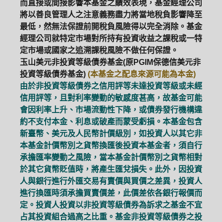
而直接或間接影響本基金之績效表現，基金經理公司
將以善良管理人之注意義務盡力將當地稅負影響降至
最低，然無法保證前開稅負風險得以完全消除。基金
經理公司就特定市場對所持有投資收益之課稅或一特
定市場或國家之追溯課稅風險不做任何保證。
玉山美元非投資等級債券基金(原PGIM保德信美元非
投資等級債券基金)
(本基金之配息來源可能為本金)
由於非投資等級債券之信用評等未達投資等級或未經
信用評等，且對利率變動的敏感度甚高，故基金可能
會因利率上升、市場流動性下降，或債券發行機構違
約不支付本金、利息或破產而蒙受虧損。本基金包含
新臺幣、美元及人民幣計價級別，如投資人以其它非
本基金計價幣別之貨幣換匯後投資本基金者，須自行
承擔匯率變動之風險，當本基金計價幣別之貨幣相對
於其它貨幣貶值時，將產生匯兌損失。此外，因投資
人與銀行進行外匯交易有賣價與買價之差異，投資人
進行換匯時須承擔買賣價差，此價差依各銀行報價而
定。投資人投資以非投資等級債券為訴求之基金不宜
占其投資組合過高之比重。基金非投資等級債券之投