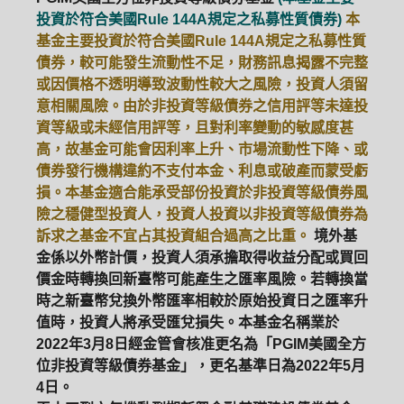
投資於符合美國Rule 144A規定之私募性質債券)
本
ETF
中國好時平衡
壽星優惠
基金主要投資於符合美國Rule 144A規定之私募性質
債券，較可能發生流動性不足，財務訊息揭露不完整
醫療生化
中國品牌
0%手續費
或因價格不透明導致波動性較大之風險，投資人須留
意相關風險。由於非投資等級債券之信用評等未達投
基金申購
策略成長
拉丁美洲
資等級或未經信用評等，且對利率變動的敏感度甚
高，故基金可能會因利率上升、市場流動性下降、或
大中華
債券發行機構違約不支付本金、利息或破產而蒙受虧
損。本基金適合能承受部份投資於非投資等級債券風
險之穩健型投資人，投資人投資以非投資等級債券為
訴求之基金不宜占其投資組合過高之比重。
境外基
金係以外幣計價，投資人須承擔取得收益分配或買回
價金時轉換回新臺幣可能產生之匯率風險。若轉換當
時之新臺幣兌換外幣匯率相較於原始投資日之匯率升
值時，投資人將承受匯兌損失。本基金名稱業於
2022年3月8日經金管會核准更名為「PGIM美國全方
位非投資等級債券基金」，更名基準日為2022年5月
4日。