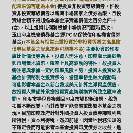
配息來源可能為本金)
得投資非投資等級債券，惟投
資非投資等級債券以新興市場國家之債券為限，且投
資總金額不得超過本基金淨資產價值之百分之四十
(含)，以上投資比例將根據市場情況而隨時更改。
玉山印度機會債券基金(原PGIM保德信印度機會債券
基金)
(本基金有相當比重投資於非投資等級之高風險
債券且基金之配息來源可能為本金)
主要投資於印度
盧比計價債券為主，投資人需注意，印度盧比屬於新
興市場當地貨幣，匯率上具高波動的特性，故投資人
需注意與承擔一定的匯率風險。另，投資人投資於非
基金計價幣別之投資標的，當匯率發生較大變動時，
可能影響本基金以新台幣或美元計算之淨資產價值，
故投資人需額外承擔投資資產幣別換算所致之匯率波
動。
印度市場稅負複雜且印度市場稅務法規、稅負
扣繳不斷改變，而其改變可能會嚴重影響本基金之表
現。目前印度政府針對外國投資人投資債券課徵利息
所得稅、資本利得稅，然如前述，因當地稅務法規的
不確定性而可能影響本基金投資印度債券之收益，進