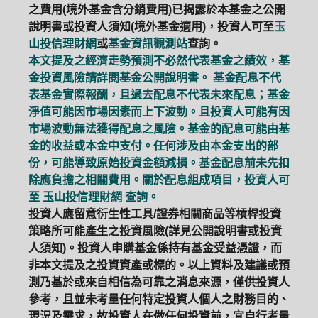
之費用(境外基金含分銷費用)已揭露於本基金之公開
說明書或投資人須知(境外基金適用)，投資人可至
玉
山投信理財網
或
基金資訊觀測站
查詢。
本文提及之經濟走勢預測不必然代表基金之績效，基
金投資風險請詳閱基金公開說明書。 基金配息不代
表基金實際報酬，且過去配息不代表未來配息；基金
淨值可能因市場因素而上下波動。且投資人可能有因
市場波動無法獲得配息之風險。基金的配息可能由基
金的收益或本金中支付。任何涉及由本金支出的部
份，可能導致原始投資金額減損。基金配息前未先扣
除應負擔之相關費用。關於配息組成項目，投資人可
至
玉山投信理財網
查詢。
投資人應留意衍生性工具/證券相關商品等槓桿投資
策略所可能產生之投資風險(詳見公開說明書或投資
人須知)。投資人申購基金係持有基金受益憑證，而
非本文提及之投資資產或標的。以上資料及建議或預
測乃基於或來自相信為可靠之消息來源，僅供投資人
參考，且並未考量任何特定投資人個人之財務目的、
現況及需求，故投資人在做任何投資前，宜自行考量