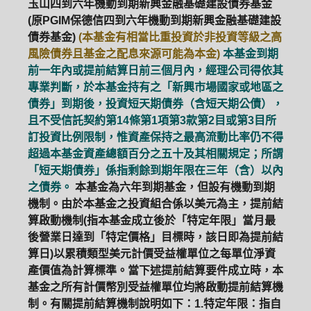
玉山四到六年機動到期新興金融基礎建設債券基金
(原PGIM保德信四到六年機動到期新興金融基礎建設
債券基金)
(本基金有相當比重投資於非投資等級之高
風險債券且基金之配息來源可能為本金)
本基金到期
前一年內或提前結算日前三個月內，經理公司得依其
專業判斷，於本基金持有之「新興市場國家或地區之
債券」到期後，投資短天期債券（含短天期公債），
且不受信託契約第14條第1項第3款第2目或第3目所
訂投資比例限制，惟資產保持之最高流動比率仍不得
超過本基金資產總額百分之五十及其相關規定；所謂
「短天期債券」係指剩餘到期年限在三年（含）以內
之債券。
本基金為六年到期基金，但設有機動到期
機制。由於本基金之投資組合係以美元為主，提前結
算啟動機制(指本基金成立後於「特定年限」當月最
後營業日達到「特定價格」目標時，該日即為提前結
算日)以累積類型美元計價受益權單位之每單位淨資
產價值為計算標準。當下述提前結算要件成立時，本
基金之所有計價幣別受益權單位均將啟動提前結算機
制。有關提前結算機制說明如下：1.特定年限：指自