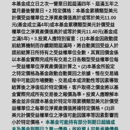
本基金成立日之次一營業日起屆滿四年、屆滿五年之
當月最後營業日。2.特定價格：本基金累積類型美元
計價受益權單位之淨資產價值高於或等於美元11.00
元(基金成立滿4年)或本基金累積類型美元計價受益
權單位之淨資產價值高於或等於美元11.40元(基金成
立滿5年)。3.投資人應特別留意：(1)本基金因啟動提
前結算機制而存續期間屆滿時，將自動買回受益人於
提前結算日所持有之受益權單位全數，其買回價金係
以本基金實際完成所有交易之日各類型受益權單位每
一受益權單位淨資產價值計算之。(2)本基金所設定
之特定價格為基金啟動自動買回之依據，惟在交易過
程中可能因市場變動、交易成本或流動性等因素導致
結算後之淨值低於特定價格，客戶取得之價金將以基
金實際完成所有交易後之報價為準。投資人應瞭解本
基金並非保證本基金於特定年限累積類型美元計價受
益權單位之每單位淨資產價值將達特定價格。(3)非
美元計價受益權單位之淨值可能因匯率等因素影響而
小於特定價格。
本基金可能持有部分到期日超過或
未及基金到期日之單一債券，故投資人可能承擔債券