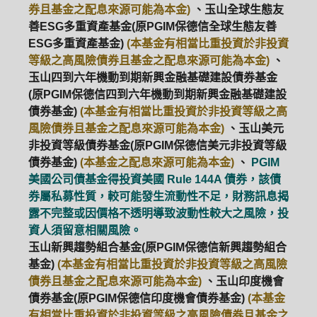
券且基金之配息來源可能為本金)
、玉山全球生態友
善ESG多重資產基金(原PGIM保德信全球生態友善
ESG多重資產基金)
(本基金有相當比重投資於非投資
等級之高風險債券且基金之配息來源可能為本金)
、
玉山四到六年機動到期新興金融基礎建設債券基金
(原PGIM保德信四到六年機動到期新興金融基礎建設
債券基金)
(本基金有相當比重投資於非投資等級之高
風險債券且基金之配息來源可能為本金)
、玉山美元
非投資等級債券基金(原PGIM保德信美元非投資等級
債券基金)
(本基金之配息來源可能為本金)
、
PGIM
美國公司債基金得投資美國 Rule 144A 債券，該債
券屬私募性質，較可能發生流動性不足，財務訊息揭
露不完整或因價格不透明導致波動性較大之風險，投
資人須留意相關風險。
玉山新興趨勢組合基金(原PGIM保德信新興趨勢組合
基金)
(本基金有相當比重投資於非投資等級之高風險
債券且基金之配息來源可能為本金)
、玉山印度機會
債券基金(原PGIM保德信印度機會債券基金)
(本基金
有相當比重投資於非投資等級之高風險債券且基金之