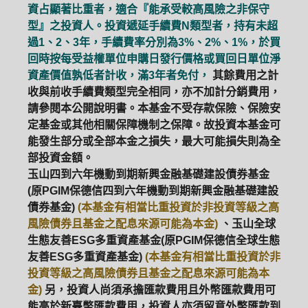
資占顯著比重者，適合『能承受較高風險之非保守
型』之投資人。投資遞延手續費N類型者，持有未超
過1、2、3年，手續費率分別為3%、2%、1%，於買
回時按每受益權單位申購日發行價格或買回日單位淨
資產價值孰低者計收，滿3年者免付，
其餘費用之計
收與前收手續費類型完全相同，亦不加計分銷費用，
請參閱本公開說明書。本基金不受存款保險、保險安
定基金或其他相關保障機制之保障。故投資本基金可
能發生部分或全部本金之損失，最大可能損失則為全
部投資金額。
玉山四到六年機動到期新興金融基礎建設債券基金
(原PGIM保德信四到六年機動到期新興金融基礎建設
債券基金)
(本基金有相當比重投資於非投資等級之高
風險債券且基金之配息來源可能為本金)
、玉山全球
生態友善ESG多重資產基金(原PGIM保德信全球生態
友善ESG多重資產基金)
(本基金有相當比重投資於非
投資等級之高風險債券且基金之配息來源可能為本
金)
另，投資人尚須承擔匯款費用且外幣匯款費用可
能高於新臺幣匯款費用，投資人亦須留意外幣匯款到