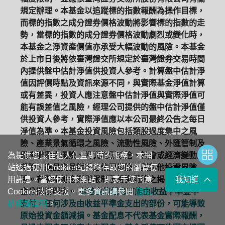
規定辦理。本基金以追蹤標的指數報酬為操作目標，
而標的指數之成分證券價格波動將影響標的指數的走
勢，當標的指數的成分證券價格波動劇烈或變化時，
本基金之淨資產價值亦承受大幅波動的風險。本基金
於上市日後將依臺灣證交所規定於臺灣證券交易時間
內提供盤中估計淨值供投資人參考。計算盤中估計淨
值因評價時點及資訊來源不同，與實際基金淨值計算
或有差異，投資人應注意盤中估計淨值與實際淨值可
能有誤差值之風險，經理公司提供的盤中估計淨值僅
供投資人參考，實際淨值應以本公司最終公告之每日
淨值為準。本基金投資風險包括類股過度集中之風
險、產業景氣循環之風險、流動性風險、外匯管制及
為提供您最佳個人化且即時的服務，本網
匯率變動之風險、投資地區政治、社會或經濟變動之
站透過使用Cookies紀錄與存取您的瀏覽使
風險、商品交易對手之信用風險、與其他投資風險
用訊息。當您使用本網站，即表示您同意
等。有關本基金運用限制及投資風險之揭露請詳見基
我知道了
Cookies技術支援。更多資訊請參閱
金公開說明書。
本基金的配息可能由收益平準金中
隱私
權保護聲明
支付，任何涉及由收益平準金支出的部份，可能導致
。
原始投資金額減損。基金配息不代表基金實際報酬，