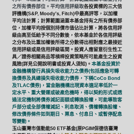
之所有債券部位。平均信用評級取
各投資標的三大信
評機構(S&P, Moody's, Fitch)中最高評等，以加權
平均法計算；計算範圍涵蓋本基金持有之所有債券部
位，加權平均按個別持債市值佔比計算，將各信用評
級由高至低給予不同分數後，依本基金於各信用評級
之分布及比重加權後所得之分數得出相對應之最接近
信用評級或是信用評級區間。投資人應留意衍生性工
具／證券相關商品等槓桿投資策略所可能產生之投資
風險(詳見公開說明書或投資人須知)。
本基金投資於
金融機構發行具損失吸收能力之債券(包括應急可轉
換債券及具總損失吸收能力債券，下稱CoCo Bond
及TLAC債券)，當金融機構出現資本適足率低於一
定水平、重大營運或破產危機時，得以契約形式或透
過法定機制將債券減記面額或轉換股權，可能導致客
戶部分或全部債權減記、利息取消、債權轉換股權、
修改債券條件如到期日、票息、付息日、或暫停配息
等變動。
玉山臺灣市值動能50 ETF基金(原PGIM保德信臺灣