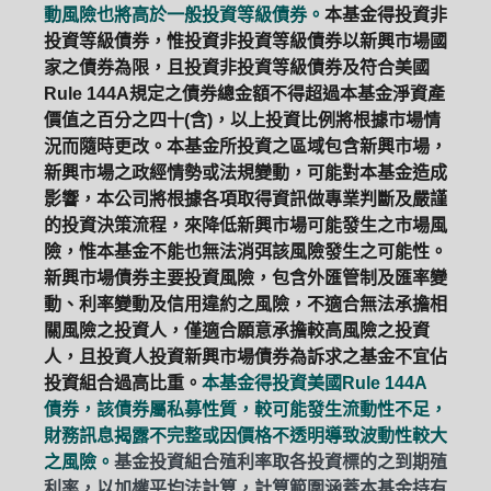
動風險也將高於一般投資等級債券。
本基金得投資非
投資等級債券，惟投資非投資等級債券以新興市場國
家之債券為限，且投資非投資等級債券及符合美國
Rule 144A規定之債券總金額不得超過本基金淨資產
價值之百分之四十(含)，以上投資比例將根據市場情
況而隨時更改。本基金所投資之區域包含新興市場，
新興市場之政經情勢或法規變動，可能對本基金造成
影響，本公司將根據各項取得資訊做專業判斷及嚴謹
的投資決策流程，來降低新興市場可能發生之市場風
險，惟本基金不能也無法消弭該風險發生之可能性。
新興市場債券主要投資風險，包含外匯管制及匯率變
動、利率變動及信用違約之風險，不適合無法承擔相
關風險之投資人，僅適合願意承擔較高風險之投資
人，且投資人投資新興市場債券為訴求之基金不宜佔
投資組合過高比重。
本基金得投資美國Rule 144A
債券，該債券屬私募性質，較可能發生流動性不足，
財務訊息揭露不完整或因價格不透明導致波動性較大
之風險。
基金投資組合殖利率取各投資標的之到期殖
利率，以加權平均法計算，計算範圍涵蓋本基金持有