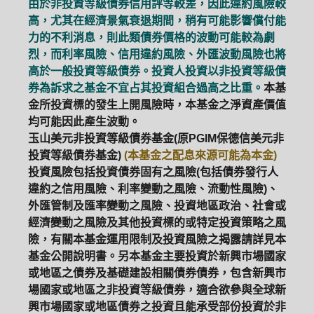
由於非投資等級債券信用評等較差，因此違約風險較
高，尤其在經濟景氣衰退期間，稍有可能影響償付能
力的不利消息，則此類債券價格的波動可能較為劇
烈，而利率風險、信用違約風險、外匯波動風險也將
高於一般投資等級債券。投資人投資以非投資等級債
券為訴求之基金不宜占其投資組合過高之比重。
本基
金所投資標的發生上開風險時，本基金之淨資產價值
均可能因此產生波動。
玉山美元非投資等級債券基金(原PGIM保德信美元非
投資等級債券基金)
(本基金之配息來源可能為本金)
投資風險包括投資債券固有之風險(包括債券發行人
違約之信用風險、利率變動之風險、流動性風險)、
外匯管制及匯率變動之風險、投資地區政治、社會或
經濟變動之風險及其他投資標的或特定投資策略之風
險，有關本基金運用限制及投資風險之揭露請詳見本
基金公開說明書。另本基金主要投資於新興市場國家
或地區之債券及基礎建設相關債券債券，包含新興市
場國家或地區之非投資等級債券，適合欲參與全球新
興市場國家或地區債券之投資且能承受部份投資於非