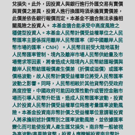
兌損失。此外，因投資人與銀行進行外匯交易有賣價
與買價之差異，投資人進行換匯時須承擔買賣價差，
此價差依各銀行報價而定。本基金不適合無法承擔相
關風險之投資人。
本基金適合能承受中高度風險之
穩健型投資人。本基金人民幣計價受益權單位之人民
幣匯率主要係採用離岸人民幣匯率（即中國離岸人民
幣市場的匯率，CNH）。人民幣目前受大陸地區對
人民幣匯率管制、境內及離岸市場人民幣供給量及市
場需求等因素，將會造成大陸境內人民幣結匯報價與
離岸人民幣結匯報價產生價差（折價或溢價）或匯率
價格波動，故人民幣計價受益權單位將受人民幣匯率
波動之影響。同時，人民幣相較於其他貨幣仍受政府
高度控管，中國政府可能因政策性動作或管控金融市
場而引導人民幣升貶值，造成人民幣匯率波動，投資
人於投資人民幣計價受益權單位時應考量匯率波動風
險。本基金投資南非幣計價之受益權單位意謂著投資
人將承擔前述計價幣別之匯率波動風險，並依據匯率
變化而可能使投資人產生匯兌損失。南非幣一般被視
為高波動/高風險貨幣，投資人應瞭解投資南非幣計