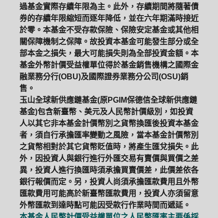
過基金實際存續年限為主。此外，存續期間將隨著債
券的存續年限縮短而逐年降低，並在六年期滿時接近
於零。本基金不受存款保險、保險安定基金或其他相
關保障機制之保障。故投資本基金可能發生部分或全
部本金之損失，最大可能損失則為全部投資金額。本
基金外幣計價受益權單位得於基金銷售機構之國際金
融業務分行(OBU)及國際證券業務分公司(OSU)銷
售。
玉山全球新供應鏈基金(原PGIM保德信全球新供應鏈
基金)包含新臺幣、美元及人民幣計價級別，如投資
人以其它非本基金計價幣別之貨幣換匯後投資本基金
者，須自行承擔匯率變動之風險，當本基金計價幣別
之貨幣相對於其它貨幣貶值時，將產生匯兌損失。此
外，因投資人與銀行進行外匯交易有賣價與買價之差
異，投資人進行換匯時須承擔買賣價差，此價差依各
銀行報價而定。另，投資人尚須承擔匯款費用且外幣
匯款費用可能高於新臺幣匯款費用，投資人亦須留意
外幣匯款到達時點可能因受款行作業時間而遞延。
本基金人民幣計價受益權單位之人民幣匯率主要係採