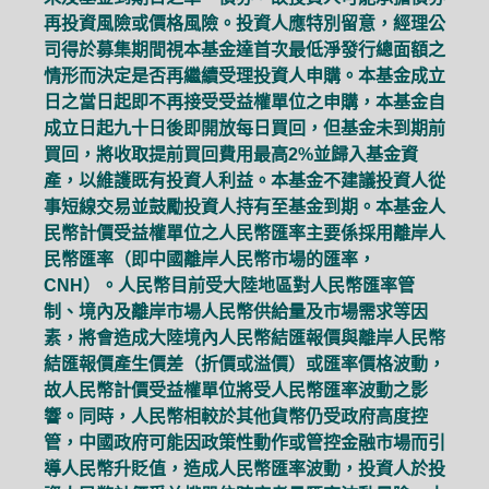
再投資風險或價格風險。投資人應特別留意，經理公
司得於募集期間視本基金達首次最低淨發行總面額之
情形而決定是否再繼續受理投資人申購。本基金成立
日之當日起即不再接受受益權單位之申購，本基金自
成立日起九十日後即開放每日買回，但基金未到期前
買回，將收取提前買回費用最高2%並歸入基金資
產，以維護既有投資人利益。本基金不建議投資人從
事短線交易並鼓勵投資人持有至基金到期。本基金人
民幣計價受益權單位之人民幣匯率主要係採用離岸人
民幣匯率（即中國離岸人民幣市場的匯率，
CNH）。人民幣目前受大陸地區對人民幣匯率管
制、境內及離岸市場人民幣供給量及市場需求等因
素，將會造成大陸境內人民幣結匯報價與離岸人民幣
結匯報價產生價差（折價或溢價）或匯率價格波動，
故人民幣計價受益權單位將受人民幣匯率波動之影
響。同時，人民幣相較於其他貨幣仍受政府高度控
管，中國政府可能因政策性動作或管控金融市場而引
導人民幣升貶值，造成人民幣匯率波動，投資人於投