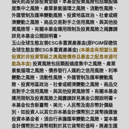
損失則為全部投資金額。本基金投資風險包括類股過
度集中之風險、產業景氣循環之風險、流動性風險、
外匯管制及匯率變動風險、投資地區政治、社會或經
濟變動之風險、商品交易對手之信用風險、與其他投
資風險等，有關本基金運用限制及投資風險之揭露請
詳見本基金公開說明書。
玉山全球生態友善ESG多重資產基金(原PGIM保德信
全球生態友善ESG多重資產基金)
(本基金有相當比重
投資於非投資等級之高風險債券且基金之配息來源可
能為本金)
投資風險包括類股過度集中之風險、產業
景氣循環之風險、債券發行人違約之信用風險、利率
變動之風險、流動性風險、外匯管制及匯率變動風
險、投資地區政治、社會或經濟變動之風險、商品交
易對手之信用風險、與其他投資風險等，有關本基金
運用限制及投資風險之揭露請詳見基金公開說明書。
本基金包含新臺幣、美元、人民幣及南非幣計價級
別，如投資人以其它非本基金計價幣別之貨幣換匯後
投資本基金者，須自行承擔匯率變動之風險，當本基
金計價幣別之貨幣相對於其它貨幣貶值時，將產生匯