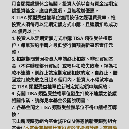
月自願提繳退休金無關，投資人係以自有資金定期定
額投資基金，應自負盈虧，且無稅賦優惠。
3. TISA 類型受益權單位適用較低之經理費費率，惟
投資人須每月以定期定額方式申購，且連續扣款成功
24 個月以上。
4. 投資人以定期定額方式申購 TISA 類型受益權單
位，每筆契約申購之最低發行價額為新臺幣壹仟元
整。
5. 扣款期間若因投資人申請終止扣款、辦理買回基
金（不得辦理部分買回）或帳戶扣款失敗者，視為扣
款不連續，則終止該定期定額扣款約定，自終止、贖
回或扣款失敗之日起 6 個月內，投資人不得就本基
金 TISA 類型受益權單位新增定期定額申購契約。
6. 有關 TISA 類型受益權單位發生扣款不連續之後續
相關作業，請詳見本基金公開說明書。
7. 各基金間之 TISA 類型受益權單位不得申請相互轉
換。
玉山新興趨勢組合基金(原PGIM保德信新興趨勢組合
基金)
(本基金有相當比重投資於非投資等級之高風險