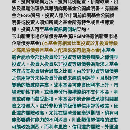
準、投資策略與方法、投資比例配置、排除政策、風
險及盡職治理參與等請詳閱基金公開說明書。有關基
金之ESG資訊，投資人應於申購前詳閱基金公開說
明書或投資人須知所載之基金所有特色或目標等資
訊，投資人可至
基金資訊觀測站
查詢。
玉山新興市場企業債券基金(原PGIM保德信新興市場
企業債券基金)
(本基金有相當比重投資於非投資等級
之高風險債券且基金之配息來源可能為本金)
本基金
適合能承受部份投資於非投資等級債券風險之穩健型
投資人，投資人投資以非投資等級債券為訴求之基金
不宜占其投資組合過高之比重。由於非投資等級債券
之信用評等未達投資等級或未經信用評等，且對利率
變動的敏感度甚高，故本基金可能會因利率上升、市
場流動性下降，或債券發行機構違約不支付本金、利
息或破產而蒙受虧損。本基金不適合無法承擔相關風
險之投資人。由於非投資等級債券信用評等較差，因
此違約風險較高，尤其在經濟景氣衰退期間，稍有可
能影響償付能力的不利消息，則此類債券價格的波動
可能較為劇烈，而利率風險、信用違約風險、外匯波