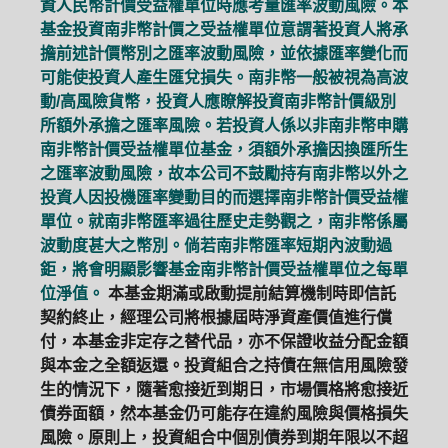
資人民幣計價受益權單位時應考量匯率波動風險。本
基金投資南非幣計價之受益權單位意謂著投資人將承
擔前述計價幣別之匯率波動風險，並依據匯率變化而
可能使投資人產生匯兌損失。南非幣一般被視為高波
動/高風險貨幣，投資人應瞭解投資南非幣計價級別
所額外承擔之匯率風險。若投資人係以非南非幣申購
南非幣計價受益權單位基金，須額外承擔因換匯所生
之匯率波動風險，故本公司不鼓勵持有南非幣以外之
投資人因投機匯率變動目的而選擇南非幣計價受益權
單位。就南非幣匯率過往歷史走勢觀之，南非幣係屬
波動度甚大之幣別。倘若南非幣匯率短期內波動過
鉅，將會明顯影響基金南非幣計價受益權單位之每單
位淨值。
本基金期滿或啟動提前結算機制時即信託
契約終止，經理公司將根據屆時淨資產價值進行償
付，本基金非定存之替代品，亦不保證收益分配金額
與本金之全額返還。投資組合之持債在無信用風險發
生的情況下，隨著愈接近到期日，市場價格將愈接近
債券面額，然本基金仍可能存在違約風險與價格損失
風險。原則上，投資組合中個別債券到期年限以不超