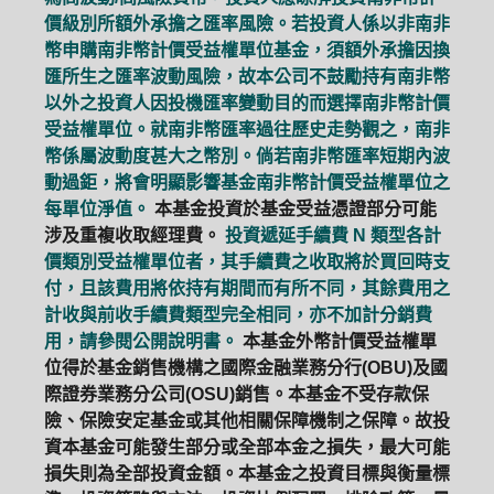
價級別所額外承擔之匯率風險。若投資人係以非南非
幣申購南非幣計價受益權單位基金，須額外承擔因換
匯所生之匯率波動風險，故本公司不鼓勵持有南非幣
以外之投資人因投機匯率變動目的而選擇南非幣計價
受益權單位。就南非幣匯率過往歷史走勢觀之，南非
幣係屬波動度甚大之幣別。倘若南非幣匯率短期內波
動過鉅，將會明顯影響基金南非幣計價受益權單位之
每單位淨值。
本基金投資於基金受益憑證部分可能
涉及重複收取經理費。
投資遞延手續費 N 類型各計
價類別受益權單位者，其手續費之收取將於買回時支
付，且該費用將依持有期間而有所不同，其餘費用之
計收與前收手續費類型完全相同，亦不加計分銷費
用，請參閱公開說明書。
本基金外幣計價受益權單
位得於基金銷售機構之國際金融業務分行(OBU)及國
際證券業務分公司(OSU)銷售。本基金不受存款保
險、保險安定基金或其他相關保障機制之保障。故投
資本基金可能發生部分或全部本金之損失，最大可能
損失則為全部投資金額。本基金之投資目標與衡量標