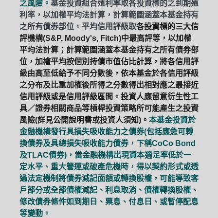
之風險。
基金投資組合殖利率取各投資標的之到期殖
利率，以加權平均法計算，計算範圍涵蓋本基金持有
之所有債券部位。平均信用評級取
各投資標的三大信
評機構(S&P, Moody's, Fitch)中最高評等，以加權
平均法計算；計算範圍涵蓋本基金持有之所有債券部
位，加權平均按個別持債市值佔比計算，將各信用評
級由高至低給予不同分數後，依本基金於各信用評級
之分布及比重加權後所得之分數得出相對應之最接近
信用評級或是信用評級區間。投資人應留意衍生性工
具／證券相關商品等槓桿投資策略所可能產生之投資
風險(詳見公開說明書或投資人須知)。
本基金投資於
金融機構發行具損失吸收能力之債券(包括應急可轉
換債券及具總損失吸收能力債券，下稱CoCo Bond
及TLAC債券)，當金融機構出現資本適足率低於一
定水平、重大營運或破產危機時，得以契約形式或透
過法定機制將債券減記面額或轉換股權，可能導致客
戶部分或全部債權減記、利息取消、債權轉換股權、
修改債券條件如到期日、票息、付息日、或暫停配息
等變動。