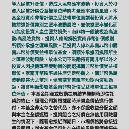
導人民幣升貶值，造成人民幣匯率波動，投資人於投
資人民幣計價受益權單位時應考量匯率波動風險。本
基金投資南非幣計價之受益權單位意謂著投資人將承
擔前述計價幣別之匯率波動風險，並依據匯率變化而
可能使投資人產生匯兌損失。南非幣一般被視為高波
動/高風險貨幣，投資人應瞭解投資南非幣計價級別
所額外承擔之匯率風險。若投資人係以非南非幣申購
南非幣計價受益權單位基金，須額外承擔因換匯所生
之匯率波動風險，故本公司不鼓勵持有南非幣以外之
投資人因投機匯率變動目的而選擇南非幣計價受益權
單位。就南非幣匯率過往歷史走勢觀之，南非幣係屬
波動度甚大之幣別。倘若南非幣匯率短期內波動過
鉅，將會明顯影響基金南非幣計價受益權單位之每單
位淨值。
本基金期滿或啟動提前結算機制時即信託
契約終止，經理公司將根據屆時淨資產價值進行償
付，本基金非定存之替代品，亦不保證收益分配金額
與本金之全額返還。投資組合之持債在無信用風險發
生的情況下，隨著愈接近到期日，市場價格將愈接近
債券面額，然本基金仍可能存在違約風險與價格損失