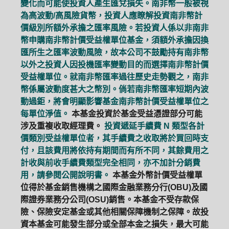
變化而可能使投資人產生匯兌損失。南非幣一般被視
為高波動/高風險貨幣，投資人應瞭解投資南非幣計
價級別所額外承擔之匯率風險。若投資人係以非南非
幣申購南非幣計價受益權單位基金，須額外承擔因換
匯所生之匯率波動風險，故本公司不鼓勵持有南非幣
以外之投資人因投機匯率變動目的而選擇南非幣計價
受益權單位。就南非幣匯率過往歷史走勢觀之，南非
幣係屬波動度甚大之幣別。倘若南非幣匯率短期內波
動過鉅，將會明顯影響基金南非幣計價受益權單位之
每單位淨值。
本基金投資於基金受益憑證部分可能
涉及重複收取經理費。
投資遞延手續費 N 類型各計
價類別受益權單位者，其手續費之收取將於買回時支
付，且該費用將依持有期間而有所不同，其餘費用之
計收與前收手續費類型完全相同，亦不加計分銷費
用，請參閱公開說明書。
本基金外幣計價受益權單
位得於基金銷售機構之國際金融業務分行(OBU)及國
際證券業務分公司(OSU)銷售。本基金不受存款保
險、保險安定基金或其他相關保障機制之保障。故投
資本基金可能發生部分或全部本金之損失，最大可能