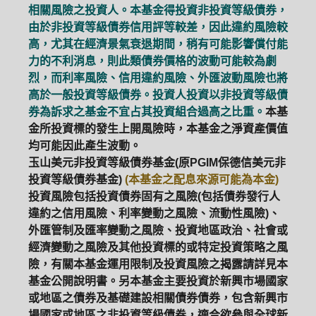
相關風險之投資人。本基金得投資非投資等級債券，
由於非投資等級債券信用評等較差，因此違約風險較
高，尤其在經濟景氣衰退期間，稍有可能影響償付能
力的不利消息，則此類債券價格的波動可能較為劇
烈，而利率風險、信用違約風險、外匯波動風險也將
高於一般投資等級債券。投資人投資以非投資等級債
券為訴求之基金不宜占其投資組合過高之比重。
本基
金所投資標的發生上開風險時，本基金之淨資產價值
均可能因此產生波動。
玉山美元非投資等級債券基金(原PGIM保德信美元非
投資等級債券基金)
(本基金之配息來源可能為本金)
投資風險包括投資債券固有之風險(包括債券發行人
違約之信用風險、利率變動之風險、流動性風險)、
外匯管制及匯率變動之風險、投資地區政治、社會或
經濟變動之風險及其他投資標的或特定投資策略之風
險，有關本基金運用限制及投資風險之揭露請詳見本
基金公開說明書。另本基金主要投資於新興市場國家
或地區之債券及基礎建設相關債券債券，包含新興市
場國家或地區之非投資等級債券，適合欲參與全球新