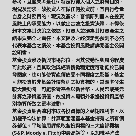
參考，且並未考量任何特定投資人個人之財務目的、
現況及需求，故投資人在做任何投資前，宜自行考量
自身之財務目的、現況及需求，審慎研判個人在投資
風險上的承受能力，以做出合適之投資決策，不得依
賴本文為其決策之依據，投資人並須為其投資產生之
結果負完全之責任。本文提及之經濟走勢預測不必然
代表本基金之績效，本基金投資風險請詳閱基金公開
說明書。
基金投資涉及新興市場部位，因其波動性與風險程度
可能較高，且其政治與經濟情勢穩定度可能低於已開
發國家，也可能使資產價值受不同程度之影響。基金
可能投資於非基金計價幣別之投資標的，當匯率發生
較大變動時，可能影響基金以新台幣、人民幣或美元
計算之淨資產價值，故投資人需額外承擔投資資產幣
別換算所致之匯率波動。
基金投資組合殖利率取各投資標的之到期殖利率，以
加權平均法計算，計算範圍涵蓋本基金持有之所有債
券部位。平均信用評級取各投資標的三大信評機構
(S&P, Moody's, Fitch)中最高評等，以加權平均法