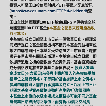
投資人可至玉山投信理財網／ETF專區／配息資訊
(
https://www.esunam.com/ETF/etf-dividend/
)查
詢。
玉山全球跨國藍籌100 ETF基金(原PGIM保德信全球
跨國藍籌100 ETF基金)
(本基金之配息來源可能為收
益平準金)
本基金自成立日起至上市日前一個營業日止，經理公
司或所委任之基金銷售機構不接受本基金受益權單位
數之申購或買回。本基金受益憑證之上市買賣，應依
證券交易市場有關規定辦理。本基金自成立日起，即
依據所追蹤之標的指數進行投資佈局，基金投資組合
成分價格波動將會影響基金淨值表現。
投資人於基
金成立日(不含當日)前參與申購所買入的基金每受益
權單位之發行價格，不等同於基金掛牌上市之價格，
參與申購投資人需自行承擔基金成立日起至上市日止
期間之基金淨資產價格波動所產生的折/溢價風險，
本基金上市後的次級市場成交價格亦可能不同於基金
每營業日結算所得之淨值，而有折/溢價之交易風