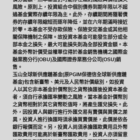
風險。原則上，投資組合中個別債券到期年限以不超
過基金實際存續年限為主。此外，存續期間將隨著債
券的存續年限縮短而逐年降低，並在六年期滿時接近
於零。本基金不受存款保險、保險安定基金或其他相
關保障機制之保障。故投資本基金可能發生部分或全
部本金之損失，最大可能損失則為全部投資金額。本
基金外幣計價受益權單位得於基金銷售機構之國際金
融業務分行(OBU)及國際證券業務分公司(OSU)銷
售。
玉山全球新供應鏈基金(原PGIM保德信全球新供應鏈
基金)包含新臺幣、美元及人民幣計價級別，如投資
人以其它非本基金計價幣別之貨幣換匯後投資本基金
者，須自行承擔匯率變動之風險，當本基金計價幣別
之貨幣相對於其它貨幣貶值時，將產生匯兌損失。此
外，因投資人與銀行進行外匯交易有賣價與買價之差
異，投資人進行換匯時須承擔買賣價差，此價差依各
銀行報價而定。另，投資人尚須承擔匯款費用且外幣
匯款費用可能高於新臺幣匯款費用，投資人亦須留意