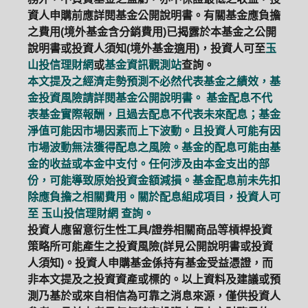
資人申購前應詳閱基金公開說明書。有關基金應負擔
之費用(境外基金含分銷費用)已揭露於本基金之公開
說明書或投資人須知(境外基金適用)，投資人可至
玉
山投信理財網
或
基金資訊觀測站
查詢。
本文提及之經濟走勢預測不必然代表基金之績效，基
金投資風險請詳閱基金公開說明書。 基金配息不代
表基金實際報酬，且過去配息不代表未來配息；基金
淨值可能因市場因素而上下波動。且投資人可能有因
市場波動無法獲得配息之風險。基金的配息可能由基
金的收益或本金中支付。任何涉及由本金支出的部
份，可能導致原始投資金額減損。基金配息前未先扣
除應負擔之相關費用。關於配息組成項目，投資人可
至
玉山投信理財網
查詢。
投資人應留意衍生性工具/證券相關商品等槓桿投資
策略所可能產生之投資風險(詳見公開說明書或投資
人須知)。投資人申購基金係持有基金受益憑證，而
非本文提及之投資資產或標的。以上資料及建議或預
測乃基於或來自相信為可靠之消息來源，僅供投資人