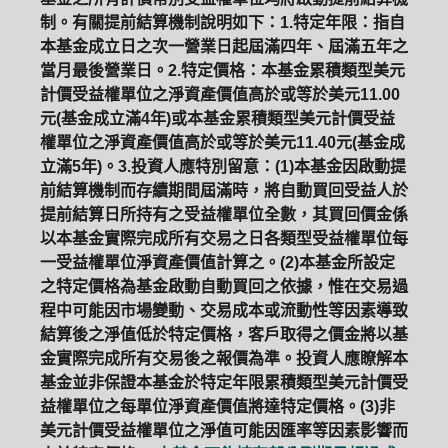
制。有關提前結算機制說明如下：1.特定年限：指自
本基金成立日之次一營業日起屆滿四年、屆滿五年之
當月最後營業日。2.特定價格：本基金累積類型美元
計價受益權單位之淨資產價值高於或等於美元11.00
元(基金成立滿4年)或本基金累積類型美元計價受益
權單位之淨資產價值高於或等於美元11.40元(基金成
立滿5年)。3.投資人應特別留意：(1)本基金因啟動提
前結算機制而存續期間屆滿時，將自動買回受益人於
提前結算日所持有之受益權單位全數，其買回價金係
以本基金實際完成所有交易之日各類型受益權單位每
一受益權單位淨資產價值計算之。(2)本基金所設定
之特定價格為基金啟動自動買回之依據，惟在交易過
程中可能因市場變動、交易成本或流動性等因素導致
結算後之淨值低於特定價格，客戶取得之價金將以基
金實際完成所有交易後之報價為準。投資人應瞭解本
基金並非保證本基金於特定年限累積類型美元計價受
益權單位之每單位淨資產價值將達特定價格。(3)非
美元計價受益權單位之淨值可能因匯率等因素影響而