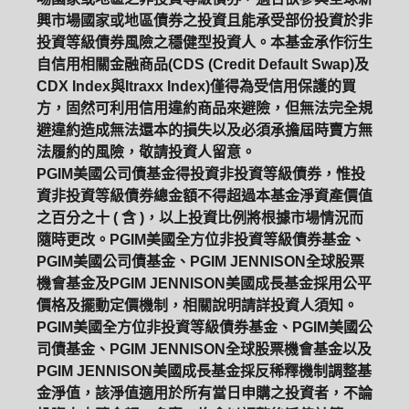
興市場國家或地區債券之投資且能承受部份投資於非
投資等級債券風險之穩健型投資人。本基金承作衍生
自信用相關金融商品(CDS (Credit Default Swap)及
CDX Index與Itraxx Index)僅得為受信用保護的買
方，固然可利用信用違約商品來避險，但無法完全規
避違約造成無法還本的損失以及必須承擔屆時賣方無
法履約的風險，敬請投資人留意。
PGIM美國公司債基金得投資非投資等級債券，惟投
資非投資等級債券總金額不得超過本基金淨資產價值
之百分之十 ( 含 )，以上投資比例將根據市場情況而
隨時更改。PGIM美國全方位非投資等級債券基金、
PGIM美國公司債基金、PGIM JENNISON全球股票
機會基金及PGIM JENNISON美國成長基金採用公平
價格及擺動定價機制，相關說明請詳投資人須知。
PGIM美國全方位非投資等級債券基金、PGIM美國公
司債基金、PGIM JENNISON全球股票機會基金以及
PGIM系列基金
168循環投資
PGIM JENNISON美國成長基金採反稀釋機制調整基
金淨值，該淨值適用於所有當日申購之投資者，不論
定期(不)定額
高成長基金
月配息