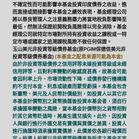
不確定性而可能影響本基金投資印度債券之收益，進
而直接或間接影響本基金之績效表現，基金經理公司
將以善良管理人之注意義務盡力將當地稅負影響降至
最低，然無法保證前開稅負風險得以完全消除。基金
經理公司就特定市場對所持有投資收益之課稅或一特
定市場或國家之追溯課稅風險不做任何保證。
玉山美元非投資等級債券基金(原PGIM保德信美元非
投資等級債券基金)
(本基金之配息來源可能為本金)
由於非投資等級債券之信用評等未達投資等級或未經
信用評等，且對利率變動的敏感度甚高，故基金可能
會因利率上升、市場流動性下降，或債券發行機構違
約不支付本金、利息或破產而蒙受虧損。本基金包含
新臺幣、美元及人民幣計價級別，如投資人以其它非
本基金計價幣別之貨幣換匯後投資本基金者，須自行
承擔匯率變動之風險，當本基金計價幣別之貨幣相對
於其它貨幣貶值時，將產生匯兌損失。此外，因投資
人與銀行進行外匯交易有賣價與買價之差異，投資人
進行換匯時須承擔買賣價差，此價差依各銀行報價而
定。投資人投資以非投資等級債券為訴求之基金不宜