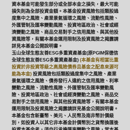
資本基金可能發生部分或全部本金之損失，最大可能
損失則為全部投資金額。本基金投資風險包括類股過
度集中之風險、產業景氣循環之風險、流動性風險、
外匯管制及匯率變動風險、投資地區政治、社會或經
濟變動之風險、商品交易對手之信用風險、與其他投
資風險等，有關本基金運用限制及投資風險之揭露請
詳見本基金公開說明書。
玉山全球生態友善ESG多重資產基金(原PGIM保德信
全球生態友善ESG多重資產基金)
(本基金有相當比重
投資於非投資等級之高風險債券且基金之配息來源可
能為本金)
投資風險包括類股過度集中之風險、產業
景氣循環之風險、債券發行人違約之信用風險、利率
變動之風險、流動性風險、外匯管制及匯率變動風
險、投資地區政治、社會或經濟變動之風險、商品交
易對手之信用風險、與其他投資風險等，有關本基金
運用限制及投資風險之揭露請詳見基金公開說明書。
本基金包含新臺幣、美元、人民幣及南非幣計價級
別，如投資人以其它非本基金計價幣別之貨幣換匯後
投資本基金者，須自行承擔匯率變動之風險，當本基