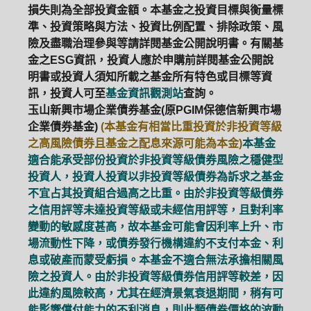
損失則為全部投資金額。本基金之投資目標與衡量標
準、投資策略與方法、投資比例配置、排除政策、風
險及盡職治理參與等請詳閱基金公開說明書。有關基
金之ESG資訊，投資人應於申購前詳閱基金公開說
明書或投資人須知所載之基金所有特色或目標等資
訊，投資人可至
基金資訊觀測站
查詢。
玉山新興市場企業債券基金(原PGIM保德信新興市場
企業債券基金)
(本基金有相當比重投資於非投資等級
之高風險債券且基金之配息來源可能為本金)
本基金
適合能承受部份投資於非投資等級債券風險之穩健型
投資人，投資人投資以非投資等級債券為訴求之基金
不宜占其投資組合過高之比重。由於非投資等級債券
之信用評等未達投資等級或未經信用評等，且對利率
變動的敏感度甚高，故本基金可能會因利率上升、市
場流動性下降，或債券發行機構違約不支付本金、利
息或破產而蒙受虧損。本基金不適合無法承擔相關風
險之投資人。由於非投資等級債券信用評等較差，因
此違約風險較高，尤其在經濟景氣衰退期間，稍有可
能影響償付能力的不利消息，則此類債券價格的波動