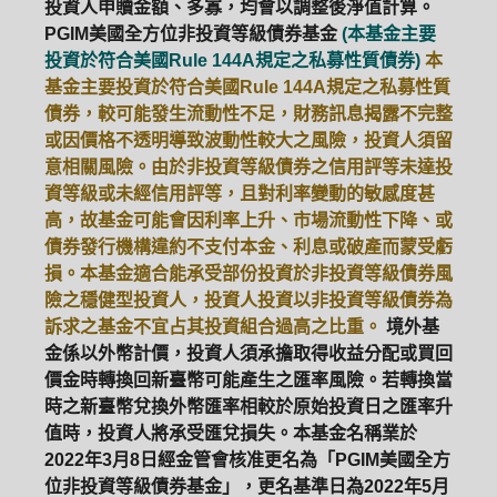
投資人申贖金額、多寡，均會以調整後淨值計算。
PGIM美國全方位非投資等級債券基金
(本基金主要
ETF
中國好時平衡
壽星優惠
投資於符合美國Rule 144A規定之私募性質債券)
本
基金主要投資於符合美國Rule 144A規定之私募性質
醫療生化
中國品牌
0%手續費
債券，較可能發生流動性不足，財務訊息揭露不完整
或因價格不透明導致波動性較大之風險，投資人須留
基金申購
策略成長
拉丁美洲
意相關風險。由於非投資等級債券之信用評等未達投
資等級或未經信用評等，且對利率變動的敏感度甚
大中華
高，故基金可能會因利率上升、市場流動性下降、或
債券發行機構違約不支付本金、利息或破產而蒙受虧
損。本基金適合能承受部份投資於非投資等級債券風
險之穩健型投資人，投資人投資以非投資等級債券為
訴求之基金不宜占其投資組合過高之比重。
境外基
金係以外幣計價，投資人須承擔取得收益分配或買回
價金時轉換回新臺幣可能產生之匯率風險。若轉換當
時之新臺幣兌換外幣匯率相較於原始投資日之匯率升
值時，投資人將承受匯兌損失。本基金名稱業於
2022年3月8日經金管會核准更名為「PGIM美國全方
位非投資等級債券基金」，更名基準日為2022年5月