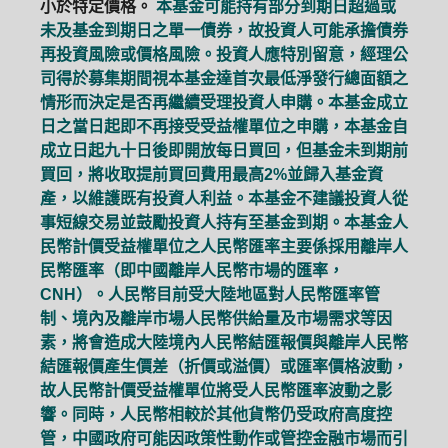
小於特定價格。
本基金可能持有部分到期日超過或
未及基金到期日之單一債券，故投資人可能承擔債券
再投資風險或價格風險。投資人應特別留意，經理公
司得於募集期間視本基金達首次最低淨發行總面額之
情形而決定是否再繼續受理投資人申購。本基金成立
日之當日起即不再接受受益權單位之申購，本基金自
成立日起九十日後即開放每日買回，但基金未到期前
買回，將收取提前買回費用最高2%並歸入基金資
產，以維護既有投資人利益。本基金不建議投資人從
事短線交易並鼓勵投資人持有至基金到期。本基金人
民幣計價受益權單位之人民幣匯率主要係採用離岸人
民幣匯率（即中國離岸人民幣市場的匯率，
CNH）。人民幣目前受大陸地區對人民幣匯率管
制、境內及離岸市場人民幣供給量及市場需求等因
素，將會造成大陸境內人民幣結匯報價與離岸人民幣
結匯報價產生價差（折價或溢價）或匯率價格波動，
故人民幣計價受益權單位將受人民幣匯率波動之影
響。同時，人民幣相較於其他貨幣仍受政府高度控
管，中國政府可能因政策性動作或管控金融市場而引