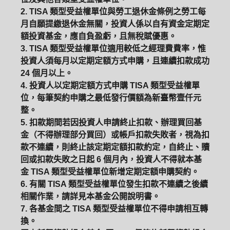
2. TISA 類型受益權單位與勞工退休金條例之勞工每
月自願提繳退休金無關，投資人係以自有資金定期定
額投資基金，應自負盈虧，且無稅賦優惠。
3. TISA 類型受益權單位適用較低之經理費費率，惟
投資人須每月以定期定額方式申購，且連續扣款成功
24 個月以上。
4. 投資人以定期定額方式申購 TISA 類型受益權單
位，每筆契約申購之最低發行價額為新臺幣壹仟元
整。
5. 扣款期間若因投資人申請終止扣款、辦理買回基
金（不得辦理部分買回）或帳戶扣款失敗者，視為扣
款不連續，則終止該定期定額扣款約定，自終止、贖
回或扣款失敗之日起 6 個月內，投資人不得就本基
金 TISA 類型受益權單位新增定期定額申購契約。
6. 有關 TISA 類型受益權單位發生扣款不連續之後續
相關作業，請詳見本基金公開說明書。
7. 各基金間之 TISA 類型受益權單位不得申請相互轉
換。