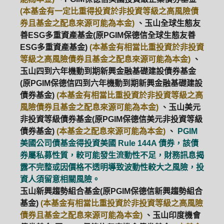
(本基金有一定比重得投資於非投資等級之高風險債
券且基金之配息來源可能為本金)
、玉山全球生態友
善ESG多重資產基金(原PGIM保德信全球生態友善
ESG多重資產基金)
(本基金有相當比重投資於非投資
等級之高風險債券且基金之配息來源可能為本金)
、
玉山四到六年機動到期新興金融基礎建設債券基金
(原PGIM保德信四到六年機動到期新興金融基礎建設
債券基金)
(本基金有相當比重投資於非投資等級之高
風險債券且基金之配息來源可能為本金)
、玉山美元
非投資等級債券基金(原PGIM保德信美元非投資等級
債券基金)
(本基金之配息來源可能為本金)
、
PGIM
美國公司債基金得投資美國 Rule 144A 債券，該債
券屬私募性質，較可能發生流動性不足，財務訊息揭
露不完整或因價格不透明導致波動性較大之風險，投
資人須留意相關風險。
玉山新興趨勢組合基金(原PGIM保德信新興趨勢組合
基金)
(本基金有相當比重投資於非投資等級之高風險
債券且基金之配息來源可能為本金)
、玉山印度機會