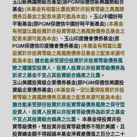
玉山新興趨勢組合基金(原PGIM保德信新興趨勢組合
基金)
(本基金有相當比重投資於非投資等級之高風險
債券且基金之配息來源可能為本金)
、玉山中國好時
平衡基金(原PGIM保德信中國好時平衡基金)
(本基金
有相當比重投資於非投資等級之高風險債券且基金之
配息來源可能為本金)
、玉山印度機會債券基金(原
PGIM保德信印度機會債券基金)
(本基金有相當比重
投資於非投資等級之高風險債券且基金之配息來源可
能為本金)
適合能承受部份投資於非投資等級債券風
險之穩健型投資人，投資人投資以非投資等級債券為
訴求之基金不宜占其投資組合過高之比重。
玉山美國投資級企業債券基金(原PGIM保德信美國投
資級企業債券基金)
(本基金有一定比重得投資於非投
資等級之高風險債券且基金之配息來源可能為本金)
適合能承受部份投資於非投資等級債券風險之保守型
投資人，投資人投資以非投資等級債券為訴求之基金
不宜占其投資組合過高之比重。
本基金得投資非投
資等級債券，惟投資非投資等級債券不限於美國，且
投資總金額不得超過本基金淨資產價值之百分之二十