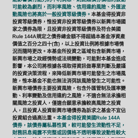
可能較為劇烈，而利率風險、信用違約風險、外匯波
動風險也將高於一般投資等級債券。
本基金得投資非
投資等級債券，惟投資非投資等級債券以新興市場國
家之債券為限，且投資非投資等級債券及符合美國
Rule 144A規定之債券總金額不得超過本基金淨資產
價值之百分之四十(含)，以上投資比例將根據市場情
況而隨時更改。本基金所投資之區域包含新興市場，
新興市場之政經情勢或法規變動，可能對本基金造成
影響，本公司將根據各項取得資訊做專業判斷及嚴謹
的投資決策流程，來降低新興市場可能發生之市場風
險，惟本基金不能也無法消弭該風險發生之可能性。
新興市場債券主要投資風險，包含外匯管制及匯率變
動、利率變動及信用違約之風險，不適合無法承擔相
關風險之投資人，僅適合願意承擔較高風險之投資
人，且投資人投資新興市場債券為訴求之基金不宜佔
投資組合過高比重。
本基金得投資美國Rule 144A
債券，該債券屬私募性質，較可能發生流動性不足，
財務訊息揭露不完整或因價格不透明導致波動性較大