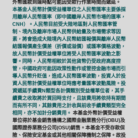
外幣匯款到達時點可能因受款行作業時間而遞延。
本基金人民幣計價受益權單位之人民幣匯率主要係採
用離岸人民幣匯率（即中國離岸人民幣市場的匯率，
CNH）。人民幣目前受大陸地區對人民幣匯率管
制、境內及離岸市場人民幣供給量及市場需求等因
素，將會造成大陸境內人民幣結匯報價與離岸人民幣
結匯報價產生價差（折價或溢價）或匯率價格波動，
故人民幣計價受益權單位將受人民幣匯率波動之影
響。同時，人民幣相較於其他貨幣仍受政府高度控
管，中國政府可能因政策性動作或管控金融市場而引
導人民幣升貶值，造成人民幣匯率波動，投資人於投
資人民幣計價受益權單位時應考量匯率波動風險。投
資遞延手續費N類型各計價類別受益權單位者，其手
續費之收取將於買回時支付，且該費用將依持有期間
而有所不同，其餘費用之計收與前收手續費類型完全
相同，亦不加計分銷費用。
本基金外幣計價受益權
單位得於基金銷售機構之國際金融業務分行(OBU)及
國際證券業務分公司(OSU)銷售。本基金不受存款保
險、保險安定基金或其他相關保障機制之保障。故投