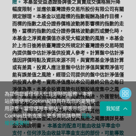
險。
本基金受益憑證掛牌後之買賣成交價格無升降
幅度限制，並應依臺灣證券交易所股份有限公司有關
規定辦理。本基金以追蹤標的指數報酬為操作目標，
而標的指數之成分證券價格波動將影響標的指數的走
勢，當標的指數的成分證券價格波動劇烈或變化時，
本基金之淨資產價值亦承受大幅波動的風險。本基金
於上市日後將依臺灣證交所規定於臺灣證券交易時間
內提供盤中估計淨值供投資人參考。計算盤中估計淨
值因評價時點及資訊來源不同，與實際基金淨值計算
或有差異，投資人應注意盤中估計淨值與實際淨值可
能有誤差值之風險，經理公司提供的盤中估計淨值僅
供投資人參考，實際淨值應以本公司最終公告之每日
淨值為準。本基金投資風險包括類股過度集中之風
為提供您最佳個人化且即時的服務，本網
險、產業景氣循環之風險、流動性風險、外匯管制及
站透過使用Cookies紀錄與存取您的瀏覽使
匯率變動之風險、投資地區政治、社會或經濟變動之
用訊息。當您使用本網站，即表示您同意
我知道了
風險、商品交易對手之信用風險、與其他投資風險
Cookies技術支援。更多資訊請參閱
隱私
等。有關本基金運用限制及投資風險之揭露請詳見基
權保護聲明
。
金公開說明書。
本基金的配息可能由收益平準金中
支付，任何涉及由收益平準金支出的部份，可能導致