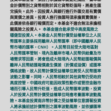
金計價幣別之貨幣相對於其它貨幣貶值時，將產生匯
兌損失。此外，因投資人與銀行進行外匯交易有賣價
與買價之差異，投資人進行換匯時須承擔買賣價差，
此價差依各銀行報價而定。本基金不適合無法承擔相
關風險之投資人。
本基金適合能承受中高度風險之
穩健型投資人。本基金人民幣計價受益權單位之人民
幣匯率主要係採用離岸人民幣匯率（即中國離岸人民
幣市場的匯率，CNH）。人民幣目前受大陸地區對
人民幣匯率管制、境內及離岸市場人民幣供給量及市
場需求等因素，將會造成大陸境內人民幣結匯報價與
離岸人民幣結匯報價產生價差（折價或溢價）或匯率
價格波動，故人民幣計價受益權單位將受人民幣匯率
波動之影響。同時，人民幣相較於其他貨幣仍受政府
高度控管，中國政府可能因政策性動作或管控金融市
場而引導人民幣升貶值，造成人民幣匯率波動，投資
人於投資人民幣計價受益權單位時應考量匯率波動風
險。本基金投資南非幣計價之受益權單位意謂著投資
人將承擔前述計價幣別之匯率波動風險，並依據匯率