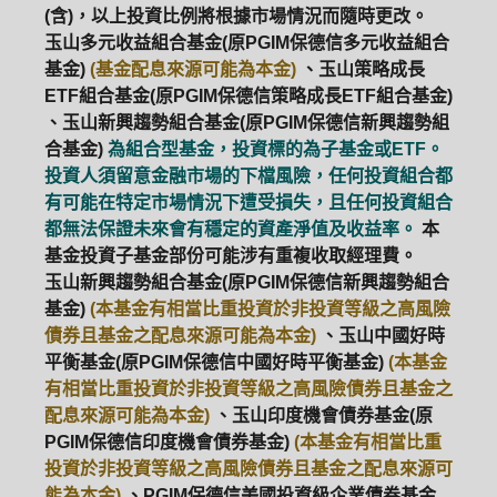
(含)，以上投資比例將根據市場情況而隨時更改。
玉山多元收益組合基金(原PGIM保德信多元收益組合
基金)
(基金配息來源可能為本金)
、玉山策略成長
ETF組合基金(原PGIM保德信策略成長ETF組合基金)
、玉山新興趨勢組合基金(原PGIM保德信新興趨勢組
合基金)
為組合型基金，投資標的為子基金或ETF。
投資人須留意金融市場的下檔風險，任何投資組合都
有可能在特定市場情況下遭受損失，且任何投資組合
都無法保證未來會有穩定的資產淨值及收益率。
本
基金投資子基金部份可能涉有重複收取經理費。
玉山新興趨勢組合基金(原PGIM保德信新興趨勢組合
基金)
(本基金有相當比重投資於非投資等級之高風險
債券且基金之配息來源可能為本金)
、玉山中國好時
平衡基金(原PGIM保德信中國好時平衡基金)
(本基金
有相當比重投資於非投資等級之高風險債券且基金之
配息來源可能為本金)
、玉山印度機會債券基金(原
PGIM保德信印度機會債券基金)
(本基金有相當比重
投資於非投資等級之高風險債券且基金之配息來源可
能為本金)
、PGIM保德信美國投資級企業債券基金