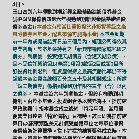
4日。
玉山四到六年機動到期新興金融基礎建設債券基金
(原PGIM保德信四到六年機動到期新興金融基礎建設
債券基金)
(本基金有相當比重投資於非投資等級之高
風險債券且基金之配息來源可能為本金)
本基金到期
前一年內或提前結算日前三個月內，經理公司得依其
專業判斷，於本基金持有之「新興市場國家或地區之
債券」到期後，投資短天期債券（含短天期公債），
且不受信託契約第14條第1項第3款第2目或第3目所
訂投資比例限制，惟資產保持之最高流動比率仍不得
超過本基金資產總額百分之五十及其相關規定；所謂
「短天期債券」係指剩餘到期年限在三年（含）以內
之債券。
本基金為六年到期基金，但設有機動到期
機制。由於本基金之投資組合係以美元為主，提前結
算啟動機制(指本基金成立後於「特定年限」當月最
後營業日達到「特定價格」目標時，該日即為提前結
算日)以累積類型美元計價受益權單位之每單位淨資
產價值為計算標準。當下述提前結算要件成立時，本
基金之所有計價幣別受益權單位均將啟動提前結算機