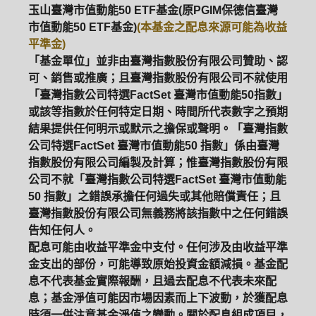
玉山臺灣市值動能50 ETF基金(原PGIM保德信臺灣
市值動能50 ETF基金)
(本基金之配息來源可能為收益
平準金)
「基金單位」並非由臺灣指數股份有限公司贊助、認
可、銷售或推廣；且臺灣指數股份有限公司不就使用
「臺灣指數公司特選FactSet 臺灣市值動能50指數」
或該等指數於任何特定日期、時間所代表數字之預期
結果提供任何明示或默示之擔保或聲明。「臺灣指數
公司特選FactSet 臺灣市值動能50 指數」係由臺灣
指數股份有限公司編製及計算；惟臺灣指數股份有限
公司不就「臺灣指數公司特選FactSet 臺灣市值動能
50 指數」之錯誤承擔任何過失或其他賠償責任；且
臺灣指數股份有限公司無義務將該指數中之任何錯誤
告知任何人。
配息可能由收益平準金中支付。任何涉及由收益平準
金支出的部份，可能導致原始投資金額減損。基金配
息不代表基金實際報酬，且過去配息不代表未來配
息；基金淨值可能因市場因素而上下波動，於獲配息
時須一併注意基金淨值之變動。關於配息組成項目，