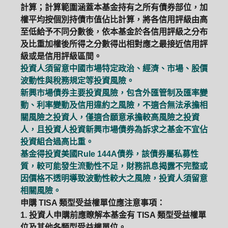
計算；計算範圍涵蓋本基金持有之所有債券部位，加
權平均按個別持債市值佔比計算，將各信用評級由高
至低給予不同分數後，依本基金於各信用評級之分布
及比重加權後所得之分數得出相對應之最接近信用評
級或是信用評級區間。
投資人須留意中國市場特定政治、經濟、市場、股價
波動性與稅務規定等投資風險。
新興市場債券主要投資風險，包含外匯管制及匯率變
動、利率變動及信用違約之風險，不適合無法承擔相
關風險之投資人，僅適合願意承擔較高風險之投資
人，且投資人投資新興市場債券為訴求之基金不宜佔
投資組合過高比重。
基金得投資美國Rule 144A債券，該債券屬私募性
質，較可能發生流動性不足，財務訊息揭露不完整或
因價格不透明導致波動性較大之風險，投資人須留意
相關風險。
申購 TISA 類型受益權單位應注意事項：
1. 投資人申購前應瞭解本基金有 TISA 類型受益權單
位及其他各類型受益權單位。