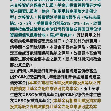
占其投資組合過高之比重。基金非投資等級債券之投
資占顯著比重者，適合『能承受較高風險之非保守
型』之投資人。投資遞延手續費N類型者，持有未超
過1、2、3年，手續費率分別為3%、2%、1%，於買
回時按每受益權單位申購日發行價格或買回日單位淨
資產價值孰低者計收，滿3年者免付，
其餘費用之計
收與前收手續費類型完全相同，亦不加計分銷費用，
請參閱本公開說明書。本基金不受存款保險、保險安
定基金或其他相關保障機制之保障。故投資本基金可
能發生部分或全部本金之損失，最大可能損失則為全
部投資金額。
玉山四到六年機動到期新興金融基礎建設債券基金
(原PGIM保德信四到六年機動到期新興金融基礎建設
債券基金)
(本基金有相當比重投資於非投資等級之高
風險債券且基金之配息來源可能為本金)
、玉山全球
生態友善ESG多重資產基金(原PGIM保德信全球生態
友善ESG多重資產基金)
(本基金有相當比重投資於非
投資等級之高風險債券且基金之配息來源可能為本