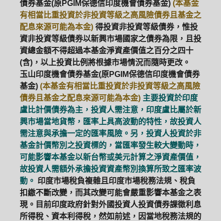
債券基金(原PGIM保德信印度機會債券基金)
(本基金
有相當比重投資於非投資等級之高風險債券且基金之
配息來源可能為本金)
得投資非投資等級債券，惟投
資非投資等級債券以新興市場國家之債券為限，且投
資總金額不得超過本基金淨資產價值之百分之四十
(含)，以上投資比例將根據市場情況而隨時更改。
玉山印度機會債券基金(原PGIM保德信印度機會債券
基金)
(本基金有相當比重投資於非投資等級之高風險
債券且基金之配息來源可能為本金)
主要投資於印度
盧比計價債券為主，投資人需注意，印度盧比屬於新
興市場當地貨幣，匯率上具高波動的特性，故投資人
需注意與承擔一定的匯率風險。另，投資人投資於非
基金計價幣別之投資標的，當匯率發生較大變動時，
可能影響本基金以新台幣或美元計算之淨資產價值，
故投資人需額外承擔投資資產幣別換算所致之匯率波
動。
印度市場稅負複雜且印度市場稅務法規、稅負
扣繳不斷改變，而其改變可能會嚴重影響本基金之表
現。目前印度政府針對外國投資人投資債券課徵利息
所得稅、資本利得稅，然如前述，因當地稅務法規的