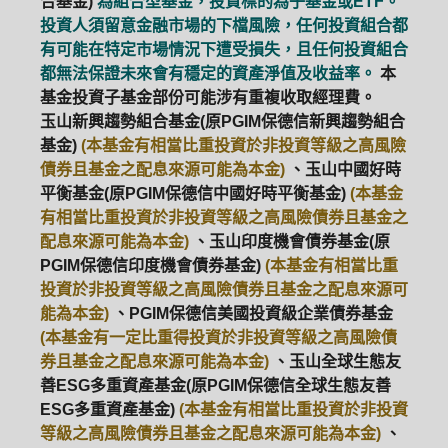
合基金)
為組合型基金，投資標的為子基金或ETF。
投資人須留意金融市場的下檔風險，任何投資組合都
有可能在特定市場情況下遭受損失，且任何投資組合
都無法保證未來會有穩定的資產淨值及收益率。
本
基金投資子基金部份可能涉有重複收取經理費。
玉山新興趨勢組合基金(原PGIM保德信新興趨勢組合
基金)
(本基金有相當比重投資於非投資等級之高風險
債券且基金之配息來源可能為本金)
、玉山中國好時
平衡基金(原PGIM保德信中國好時平衡基金)
(本基金
有相當比重投資於非投資等級之高風險債券且基金之
配息來源可能為本金)
、玉山印度機會債券基金(原
PGIM保德信印度機會債券基金)
(本基金有相當比重
投資於非投資等級之高風險債券且基金之配息來源可
能為本金)
、PGIM保德信美國投資級企業債券基金
(本基金有一定比重得投資於非投資等級之高風險債
券且基金之配息來源可能為本金)
、玉山全球生態友
善ESG多重資產基金(原PGIM保德信全球生態友善
ESG多重資產基金)
(本基金有相當比重投資於非投資
等級之高風險債券且基金之配息來源可能為本金)
、