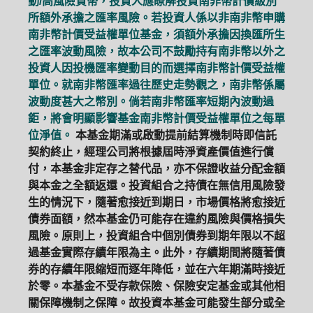
動/高風險貨幣，投資人應瞭解投資南非幣計價級別
所額外承擔之匯率風險。若投資人係以非南非幣申購
南非幣計價受益權單位基金，須額外承擔因換匯所生
之匯率波動風險，故本公司不鼓勵持有南非幣以外之
投資人因投機匯率變動目的而選擇南非幣計價受益權
單位。就南非幣匯率過往歷史走勢觀之，南非幣係屬
波動度甚大之幣別。倘若南非幣匯率短期內波動過
鉅，將會明顯影響基金南非幣計價受益權單位之每單
位淨值。
本基金期滿或啟動提前結算機制時即信託
契約終止，經理公司將根據屆時淨資產價值進行償
付，本基金非定存之替代品，亦不保證收益分配金額
與本金之全額返還。投資組合之持債在無信用風險發
生的情況下，隨著愈接近到期日，市場價格將愈接近
債券面額，然本基金仍可能存在違約風險與價格損失
風險。原則上，投資組合中個別債券到期年限以不超
過基金實際存續年限為主。此外，存續期間將隨著債
券的存續年限縮短而逐年降低，並在六年期滿時接近
於零。本基金不受存款保險、保險安定基金或其他相
關保障機制之保障。故投資本基金可能發生部分或全