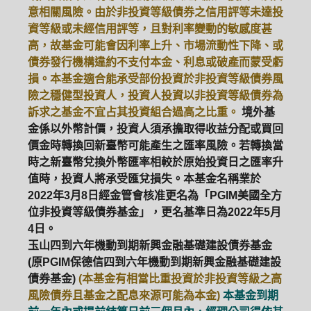
意相關風險。由於非投資等級債券之信用評等未達投
資等級或未經信用評等，且對利率變動的敏感度甚
高，故基金可能會因利率上升、市場流動性下降、或
債券發行機構違約不支付本金、利息或破產而蒙受虧
損。本基金適合能承受部份投資於非投資等級債券風
險之穩健型投資人，投資人投資以非投資等級債券為
訴求之基金不宜占其投資組合過高之比重。
境外基
金係以外幣計價，投資人須承擔取得收益分配或買回
價金時轉換回新臺幣可能產生之匯率風險。若轉換當
時之新臺幣兌換外幣匯率相較於原始投資日之匯率升
值時，投資人將承受匯兌損失。本基金名稱業於
2022年3月8日經金管會核准更名為「PGIM美國全方
位非投資等級債券基金」，更名基準日為2022年5月
4日。
玉山四到六年機動到期新興金融基礎建設債券基金
(原PGIM保德信四到六年機動到期新興金融基礎建設
債券基金)
(本基金有相當比重投資於非投資等級之高
風險債券且基金之配息來源可能為本金)
本基金到期