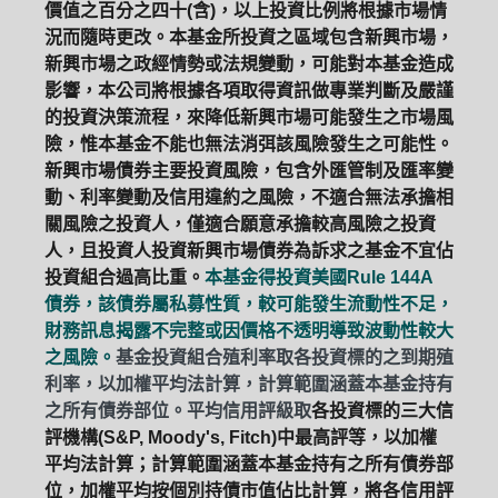
價值之百分之四十(含)，以上投資比例將根據市場情
況而隨時更改。本基金所投資之區域包含新興市場，
新興市場之政經情勢或法規變動，可能對本基金造成
影響，本公司將根據各項取得資訊做專業判斷及嚴謹
的投資決策流程，來降低新興市場可能發生之市場風
險，惟本基金不能也無法消弭該風險發生之可能性。
新興市場債券主要投資風險，包含外匯管制及匯率變
動、利率變動及信用違約之風險，不適合無法承擔相
關風險之投資人，僅適合願意承擔較高風險之投資
人，且投資人投資新興市場債券為訴求之基金不宜佔
投資組合過高比重。
本基金得投資美國Rule 144A
債券，該債券屬私募性質，較可能發生流動性不足，
財務訊息揭露不完整或因價格不透明導致波動性較大
之風險。
基金投資組合殖利率取各投資標的之到期殖
利率，以加權平均法計算，計算範圍涵蓋本基金持有
之所有債券部位。平均信用評級取
各投資標的三大信
評機構(S&P, Moody's, Fitch)中最高評等，以加權
平均法計算；計算範圍涵蓋本基金持有之所有債券部
位，加權平均按個別持債市值佔比計算，將各信用評