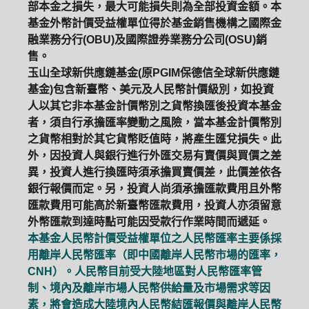
部本金之損失，最大可能損失則為全部投資金額。本
基金外幣計價受益權單位得於基金銷售機構之國際金
融業務分行(OBU)及國際證券業務分公司(OSU)銷
售。
玉山全球新供應鏈基金(原PGIM保德信全球新供應鏈
基金)包含新臺幣、美元及人民幣計價級別，如投資
人以其它非本基金計價幣別之貨幣換匯後投資本基金
者，須自行承擔匯率變動之風險，當本基金計價幣別
之貨幣相對於其它貨幣貶值時，將產生匯兌損失。此
外，因投資人與銀行進行外匯交易有賣價與買價之差
異，投資人進行換匯時須承擔買賣價差，此價差依各
銀行報價而定。另，投資人尚須承擔匯款費用且外幣
匯款費用可能高於新臺幣匯款費用，投資人亦須留意
外幣匯款到達時點可能因受款行作業時間而遞延。
本基金人民幣計價受益權單位之人民幣匯率主要係採
用離岸人民幣匯率（即中國離岸人民幣市場的匯率，
CNH）。人民幣目前受大陸地區對人民幣匯率管
制、境內及離岸市場人民幣供給量及市場需求等因
素，將會造成大陸境內人民幣結匯報價與離岸人民幣