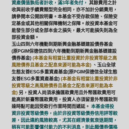
資產價值孰低者計收，滿3年者免付，
其餘費用之計
收與前收手續費類型完全相同，亦不加計分銷費用，
請參閱本公開說明書。本基金不受存款保險、保險安
定基金或其他相關保障機制之保障。故投資本基金可
能發生部分或全部本金之損失，最大可能損失則為全
部投資金額。
玉山四到六年機動到期新興金融基礎建設債券基金
(原PGIM保德信四到六年機動到期新興金融基礎建設
債券基金)
(本基金有相當比重投資於非投資等級之高
風險債券且基金之配息來源可能為本金)
、玉山全球
生態友善ESG多重資產基金(原PGIM保德信全球生態
友善ESG多重資產基金)
(本基金有相當比重投資於非
投資等級之高風險債券且基金之配息來源可能為本
金)
另，投資人尚須承擔匯款費用且外幣匯款費用可
能高於新臺幣匯款費用，投資人亦須留意外幣匯款到
達時點可能因受款行作業時間而遞延。
本基金得投
資非投資等級債券，由於非投資等級債券信用評等較
差，因此違約風險較高，尤其在經濟景氣衰退期間，
稍有可能影響償付能力的不利消息，則此類債券價格