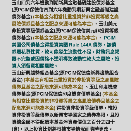
玉山四到六年機動到期新興金融基礎建設債券基金
(原PGIM保德信四到六年機動到期新興金融基礎建設
債券基金)
(本基金有相當比重投資於非投資等級之高
風險債券且基金之配息來源可能為本金)
、玉山美元
非投資等級債券基金(原PGIM保德信美元非投資等級
債券基金)
(本基金之配息來源可能為本金)
、
PGIM
美國公司債基金得投資美國 Rule 144A 債券，該債
券屬私募性質，較可能發生流動性不足，財務訊息揭
露不完整或因價格不透明導致波動性較大之風險，投
資人須留意相關風險。
玉山新興趨勢組合基金(原PGIM保德信新興趨勢組合
基金)
(本基金有相當比重投資於非投資等級之高風險
債券且基金之配息來源可能為本金)
、玉山印度機會
債券基金(原PGIM保德信印度機會債券基金)
(本基金
有相當比重投資於非投資等級之高風險債券且基金之
配息來源可能為本金)
得投資非投資等級債券，惟投
資非投資等級債券以新興市場國家之債券為限，且投
資總金額不得超過本基金淨資產價值之百分之四十
(含)，以上投資比例將根據市場情況而隨時更改。