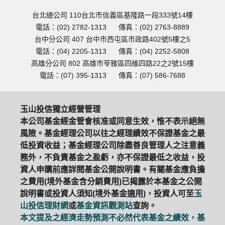
台北總公司 110台北市信義區基隆路一段333號14樓
電話：(02) 2782-1313
傳真：(02) 2763-8889
台中分公司 407 台中市西屯區市政路402號5樓之5
電話：(04) 2205-1313
傳真：(04) 2252-5808
高雄分公司 802 高雄市苓雅區四維四路22之2號15樓
電話：(07) 395-1313
傳真：(07) 586-7688
玉山投信獨立經營管理
本公司基金經金管會核准或同意生效，惟不表示絕無
風險。基金經理公司以往之經理績效不保證基金之最
低投資收益；基金經理公司除盡善良管理人之注意義
務外，不負責基金之盈虧，亦不保證最低之收益，投
資人申購前應詳閱基金公開說明書。有關基金應負擔
之費用(境外基金含分銷費用)已揭露於本基金之公開
說明書或投資人須知(境外基金適用)，投資人可至
玉
山投信理財網
或
基金資訊觀測站
查詢。
本文提及之經濟走勢預測不必然代表基金之績效，基