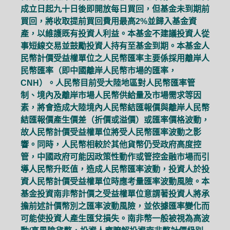
成立日起九十日後即開放每日買回，但基金未到期前
買回，將收取提前買回費用最高2%並歸入基金資
產，以維護既有投資人利益。本基金不建議投資人從
事短線交易並鼓勵投資人持有至基金到期。本基金人
民幣計價受益權單位之人民幣匯率主要係採用離岸人
民幣匯率（即中國離岸人民幣市場的匯率，
CNH）。人民幣目前受大陸地區對人民幣匯率管
制、境內及離岸市場人民幣供給量及市場需求等因
素，將會造成大陸境內人民幣結匯報價與離岸人民幣
結匯報價產生價差（折價或溢價）或匯率價格波動，
故人民幣計價受益權單位將受人民幣匯率波動之影
響。同時，人民幣相較於其他貨幣仍受政府高度控
管，中國政府可能因政策性動作或管控金融市場而引
導人民幣升貶值，造成人民幣匯率波動，投資人於投
資人民幣計價受益權單位時應考量匯率波動風險。本
基金投資南非幣計價之受益權單位意謂著投資人將承
擔前述計價幣別之匯率波動風險，並依據匯率變化而
可能使投資人產生匯兌損失。南非幣一般被視為高波