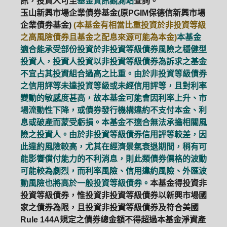
訊，投資人可至
基金資訊觀測站
查詢。
玉山新興市場企業債券基金(原PGIM保德信新興市場
企業債券基金)
(本基金有相當比重投資於非投資等級
之高風險債券且基金之配息來源可能為本金)
本基金
適合能承受部份投資於非投資等級債券風險之穩健型
投資人，投資人投資以非投資等級債券為訴求之基金
不宜占其投資組合過高之比重。由於非投資等級債券
之信用評等未達投資等級或未經信用評等，且對利率
變動的敏感度甚高，故本基金可能會因利率上升、市
場流動性下降，或債券發行機構違約不支付本金、利
息或破產而蒙受虧損。本基金不適合無法承擔相關風
險之投資人。由於非投資等級債券信用評等較差，因
此違約風險較高，尤其在經濟景氣衰退期間，稍有可
能影響償付能力的不利消息，則此類債券價格的波動
可能較為劇烈，而利率風險、信用違約風險、外匯波
動風險也將高於一般投資等級債券。
本基金得投資非
投資等級債券，惟投資非投資等級債券以新興市場國
家之債券為限，且投資非投資等級債券及符合美國
Rule 144A規定之債券總金額不得超過本基金淨資產