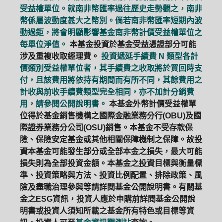
受益權單位。就南非幣匯率過往歷史走勢觀之，南非
幣係屬波動度甚大之幣別。倘若南非幣匯率短期內波
動過鉅，將會明顯影響基金南非幣計價受益權單位之
每單位淨值。
本基金投資於基金受益憑證部分可能
涉及重複收取經理費。
投資遞延手續費 N 類型各計
價類別受益權單位者，其手續費之收取將於買回時支
付，且該費用將依持有期間而有所不同，其餘費用之
計收與前收手續費類型完全相同，亦不加計分銷費
用，請參閱公開說明書。
本基金外幣計價受益權單
位得於基金銷售機構之國際金融業務分行(OBU)及國
際證券業務分公司(OSU)銷售。本基金不受存款保
險、保險安定基金或其他相關保障機制之保障。故投
資本基金可能發生部分或全部本金之損失，最大可能
損失則為全部投資金額。本基金之投資目標與衡量標
準、投資策略與方法、投資比例配置、排除政策、風
險及盡職治理參與等請詳閱基金公開說明書。有關基
金之ESG資訊，投資人應於申購前詳閱基金公開說
明書或投資人須知所載之基金所有特色或目標等資