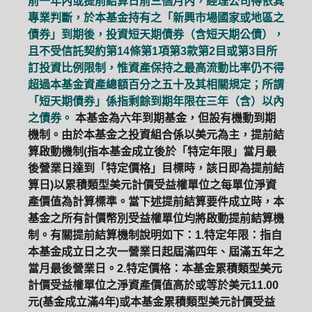
前一年內或提前結算日前三個月內，經理公司得依其
專業判斷，於本基金持有之「新興市場國家或地區之
債券」到期後，投資短天期債券（含短天期公債），
且不受信託契約第14條第1項第3款第2目或第3目所
訂投資比例限制，惟資產保持之最高流動比率仍不得
超過本基金資產總額百分之五十及其相關規定；所謂
「短天期債券」係指剩餘到期年限在三年（含）以內
之債券。
本基金為六年到期基金，但設有機動到期
機制。由於本基金之投資組合係以美元為主，提前結
算啟動機制(指本基金成立後於「特定年限」當月最
後營業日達到「特定價格」目標時，該日即為提前結
算日)以累積類型美元計價受益權單位之每單位淨資
產價值為計算標準。當下述提前結算要件成立時，本
基金之所有計價幣別受益權單位均將啟動提前結算機
制。有關提前結算機制說明如下：1.特定年限：指自
本基金成立日之次一營業日起屆滿四年、屆滿五年之
當月最後營業日。2.特定價格：本基金累積類型美元
計價受益權單位之淨資產價值高於或等於美元11.00
元(基金成立滿4年)或本基金累積類型美元計價受益