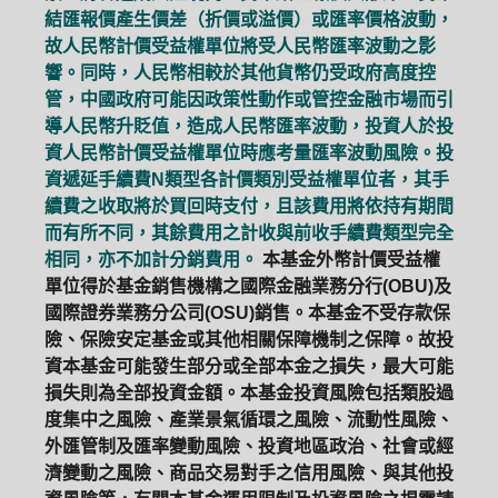
結匯報價產生價差（折價或溢價）或匯率價格波動，
故人民幣計價受益權單位將受人民幣匯率波動之影
響。同時，人民幣相較於其他貨幣仍受政府高度控
管，中國政府可能因政策性動作或管控金融市場而引
導人民幣升貶值，造成人民幣匯率波動，投資人於投
資人民幣計價受益權單位時應考量匯率波動風險。投
資遞延手續費N類型各計價類別受益權單位者，其手
續費之收取將於買回時支付，且該費用將依持有期間
而有所不同，其餘費用之計收與前收手續費類型完全
相同，亦不加計分銷費用。
本基金外幣計價受益權
單位得於基金銷售機構之國際金融業務分行(OBU)及
國際證券業務分公司(OSU)銷售。本基金不受存款保
險、保險安定基金或其他相關保障機制之保障。故投
資本基金可能發生部分或全部本金之損失，最大可能
損失則為全部投資金額。本基金投資風險包括類股過
度集中之風險、產業景氣循環之風險、流動性風險、
外匯管制及匯率變動風險、投資地區政治、社會或經
濟變動之風險、商品交易對手之信用風險、與其他投