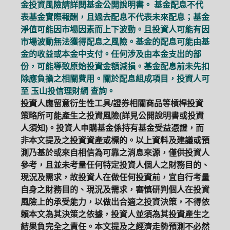
金投資風險請詳閱基金公開說明書。 基金配息不代
表基金實際報酬，且過去配息不代表未來配息；基金
淨值可能因市場因素而上下波動。且投資人可能有因
市場波動無法獲得配息之風險。基金的配息可能由基
金的收益或本金中支付。任何涉及由本金支出的部
份，可能導致原始投資金額減損。基金配息前未先扣
除應負擔之相關費用。關於配息組成項目，投資人可
至
玉山投信理財網
查詢。
投資人應留意衍生性工具/證券相關商品等槓桿投資
策略所可能產生之投資風險(詳見公開說明書或投資
人須知)。投資人申購基金係持有基金受益憑證，而
非本文提及之投資資產或標的。以上資料及建議或預
測乃基於或來自相信為可靠之消息來源，僅供投資人
參考，且並未考量任何特定投資人個人之財務目的、
現況及需求，故投資人在做任何投資前，宜自行考量
自身之財務目的、現況及需求，審慎研判個人在投資
風險上的承受能力，以做出合適之投資決策，不得依
賴本文為其決策之依據，投資人並須為其投資產生之
結果負完全之責任。本文提及之經濟走勢預測不必然