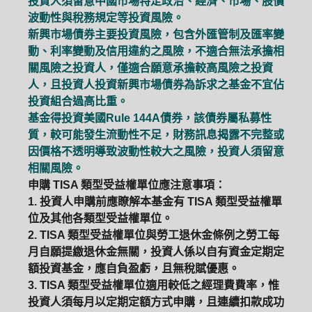
投資人須留意中國市場特定政治、經濟、市場、股價
波動性與稅務規定等投資風險。
新興市場債券主要投資風險，包含外匯管制及匯率變
動、利率變動及信用違約之風險，不適合無法承擔相
關風險之投資人，僅適合願意承擔較高風險之投資
人，且投資人投資新興市場債券為訴求之基金不宜佔
投資組合過高比重。
基金得投資美國Rule 144A債券，該債券屬私募性
質，較可能發生流動性不足，財務訊息揭露不完整或
因價格不透明導致波動性較大之風險，投資人須留意
相關風險。
申購 TISA 類型受益權單位應注意事項：
1. 投資人申購前應瞭解本基金有 TISA 類型受益權單
位及其他各類型受益權單位。
2. TISA 類型受益權單位與勞工退休金條例之勞工每
月自願提繳退休金無關，投資人係以自有資金定期定
額投資基金，應自負盈虧，且無稅賦優惠。
3. TISA 類型受益權單位適用較低之經理費費率，惟
投資人須每月以定期定額方式申購，且連續扣款成功