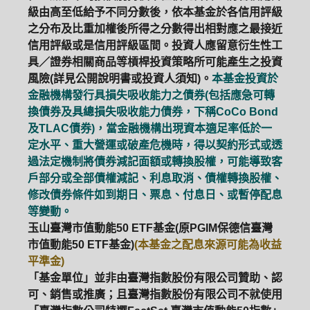
級由高至低給予不同分數後，依本基金於各信用評級
之分布及比重加權後所得之分數得出相對應之最接近
信用評級或是信用評級區間。投資人應留意衍生性工
具／證券相關商品等槓桿投資策略所可能產生之投資
風險(詳見公開說明書或投資人須知)。
本基金投資於
金融機構發行具損失吸收能力之債券(包括應急可轉
換債券及具總損失吸收能力債券，下稱CoCo Bond
及TLAC債券)，當金融機構出現資本適足率低於一
定水平、重大營運或破產危機時，得以契約形式或透
過法定機制將債券減記面額或轉換股權，可能導致客
戶部分或全部債權減記、利息取消、債權轉換股權、
修改債券條件如到期日、票息、付息日、或暫停配息
等變動。
玉山臺灣市值動能50 ETF基金(原PGIM保德信臺灣
市值動能50 ETF基金)
(本基金之配息來源可能為收益
平準金)
「基金單位」並非由臺灣指數股份有限公司贊助、認
可、銷售或推廣；且臺灣指數股份有限公司不就使用