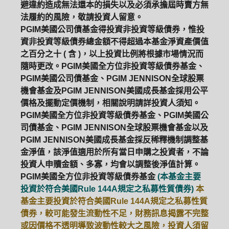
避違約造成無法還本的損失以及必須承擔屆時賣方無
法履約的風險，敬請投資人留意。
ETF
中國好時平衡
壽星優惠
PGIM美國公司債基金得投資非投資等級債券，惟投
資非投資等級債券總金額不得超過本基金淨資產價值
醫療生化
中國品牌
0%手續費
之百分之十 ( 含 )，以上投資比例將根據市場情況而
隨時更改。PGIM美國全方位非投資等級債券基金、
基金申購
策略成長
拉丁美洲
PGIM美國公司債基金、PGIM JENNISON全球股票
機會基金及PGIM JENNISON美國成長基金採用公平
大中華
價格及擺動定價機制，相關說明請詳投資人須知。
PGIM美國全方位非投資等級債券基金、PGIM美國公
司債基金、PGIM JENNISON全球股票機會基金以及
PGIM JENNISON美國成長基金採反稀釋機制調整基
金淨值，該淨值適用於所有當日申購之投資者，不論
投資人申贖金額、多寡，均會以調整後淨值計算。
PGIM美國全方位非投資等級債券基金
(本基金主要
投資於符合美國Rule 144A規定之私募性質債券)
本
基金主要投資於符合美國Rule 144A規定之私募性質
債券，較可能發生流動性不足，財務訊息揭露不完整
或因價格不透明導致波動性較大之風險，投資人須留