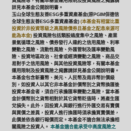
資風險等，有關本基金運用限制及投資風險之揭露請
詳見本基金公開說明書。
玉山全球生態友善ESG多重資產基金(原PGIM保德信
全球生態友善ESG多重資產基金)
(本基金有相當比重
投資於非投資等級之高風險債券且基金之配息來源可
能為本金)
投資風險包括類股過度集中之風險、產業
景氣循環之風險、債券發行人違約之信用風險、利率
變動之風險、流動性風險、外匯管制及匯率變動風
險、投資地區政治、社會或經濟變動之風險、商品交
易對手之信用風險、與其他投資風險等，有關本基金
運用限制及投資風險之揭露請詳見基金公開說明書。
本基金包含新臺幣、美元、人民幣及南非幣計價級
別，如投資人以其它非本基金計價幣別之貨幣換匯後
投資本基金者，須自行承擔匯率變動之風險，當本基
金計價幣別之貨幣相對於其它貨幣貶值時，將產生匯
兌損失。此外，因投資人與銀行進行外匯交易有賣價
與買價之差異，投資人進行換匯時須承擔買賣價差，
此價差依各銀行報價而定。本基金不適合無法承擔相
關風險之投資人。
本基金適合能承受中高度風險之