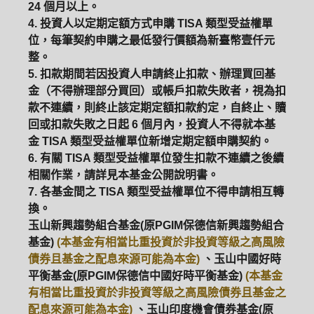
24 個月以上。
4. 投資人以定期定額方式申購 TISA 類型受益權單
位，每筆契約申購之最低發行價額為新臺幣壹仟元
整。
5. 扣款期間若因投資人申請終止扣款、辦理買回基
金（不得辦理部分買回）或帳戶扣款失敗者，視為扣
款不連續，則終止該定期定額扣款約定，自終止、贖
回或扣款失敗之日起 6 個月內，投資人不得就本基
金 TISA 類型受益權單位新增定期定額申購契約。
6. 有關 TISA 類型受益權單位發生扣款不連續之後續
相關作業，請詳見本基金公開說明書。
7. 各基金間之 TISA 類型受益權單位不得申請相互轉
換。
玉山新興趨勢組合基金(原PGIM保德信新興趨勢組合
基金)
(本基金有相當比重投資於非投資等級之高風險
債券且基金之配息來源可能為本金)
、玉山中國好時
平衡基金(原PGIM保德信中國好時平衡基金)
(本基金
有相當比重投資於非投資等級之高風險債券且基金之
配息來源可能為本金)
、玉山印度機會債券基金(原