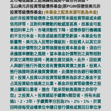
定市場或國家之追溯課稅風險不做任何保證。
玉山美元非投資等級債券基金(原PGIM保德信美元非
投資等級債券基金)
(本基金之配息來源可能為本金)
由於非投資等級債券之信用評等未達投資等級或未經
信用評等，且對利率變動的敏感度甚高，故基金可能
會因利率上升、市場流動性下降，或債券發行機構違
約不支付本金、利息或破產而蒙受虧損。本基金包含
新臺幣、美元及人民幣計價級別，如投資人以其它非
本基金計價幣別之貨幣換匯後投資本基金者，須自行
承擔匯率變動之風險，當本基金計價幣別之貨幣相對
於其它貨幣貶值時，將產生匯兌損失。此外，因投資
人與銀行進行外匯交易有賣價與買價之差異，投資人
進行換匯時須承擔買賣價差，此價差依各銀行報價而
定。投資人投資以非投資等級債券為訴求之基金不宜
占其投資組合過高之比重。基金非投資等級債券之投
資占顯著比重者，適合『能承受較高風險之非保守
型』之投資人。投資遞延手續費N類型者，持有未超
過1、2、3年，手續費率分別為3%、2%、1%，於買
回時按每受益權單位申購日發行價格或買回日單位淨