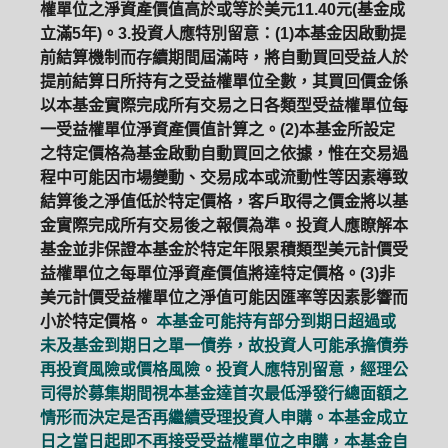
權單位之淨資產價值高於或等於美元11.40元(基金成
立滿5年)。3.投資人應特別留意：(1)本基金因啟動提
前結算機制而存續期間屆滿時，將自動買回受益人於
提前結算日所持有之受益權單位全數，其買回價金係
以本基金實際完成所有交易之日各類型受益權單位每
一受益權單位淨資產價值計算之。(2)本基金所設定
之特定價格為基金啟動自動買回之依據，惟在交易過
程中可能因市場變動、交易成本或流動性等因素導致
結算後之淨值低於特定價格，客戶取得之價金將以基
金實際完成所有交易後之報價為準。投資人應瞭解本
基金並非保證本基金於特定年限累積類型美元計價受
益權單位之每單位淨資產價值將達特定價格。(3)非
美元計價受益權單位之淨值可能因匯率等因素影響而
小於特定價格。
本基金可能持有部分到期日超過或
未及基金到期日之單一債券，故投資人可能承擔債券
再投資風險或價格風險。投資人應特別留意，經理公
司得於募集期間視本基金達首次最低淨發行總面額之
情形而決定是否再繼續受理投資人申購。本基金成立
日之當日起即不再接受受益權單位之申購，本基金自