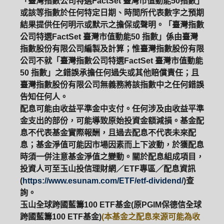
「臺灣指數公司特選FactSet 臺灣市值動能50指數」
或該等指數於任何特定日期、時間所代表數字之預期
結果提供任何明示或默示之擔保或聲明。「臺灣指數
公司特選FactSet 臺灣市值動能50 指數」係由臺灣
指數股份有限公司編製及計算；惟臺灣指數股份有限
公司不就「臺灣指數公司特選FactSet 臺灣市值動能
50 指數」之錯誤承擔任何過失或其他賠償責任；且
臺灣指數股份有限公司無義務將該指數中之任何錯誤
告知任何人。
配息可能由收益平準金中支付。任何涉及由收益平準
金支出的部份，可能導致原始投資金額減損。基金配
息不代表基金實際報酬，且過去配息不代表未來配
息；基金淨值可能因市場因素而上下波動，於獲配息
時須一併注意基金淨值之變動。關於配息組成項目，
投資人可至玉山投信理財網／ETF專區／配息資訊
(
https://www.esunam.com/ETF/etf-dividend/
)查
詢。
玉山全球跨國藍籌100 ETF基金(原PGIM保德信全球
跨國藍籌100 ETF基金)
(本基金之配息來源可能為收