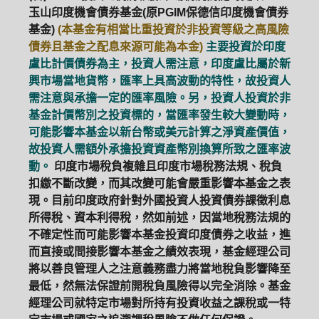
玉山印度機會債券基金(原PGIM保德信印度機會債券
基金)
(本基金有相當比重投資於非投資等級之高風險
債券且基金之配息來源可能為本金)
主要投資於印度
盧比計價債券為主，投資人需注意，印度盧比屬於新
興市場當地貨幣，匯率上具高波動的特性，故投資人
需注意與承擔一定的匯率風險。另，投資人投資於非
基金計價幣別之投資標的，當匯率發生較大變動時，
可能影響本基金以新台幣或美元計算之淨資產價值，
故投資人需額外承擔投資資產幣別換算所致之匯率波
動。
印度市場稅負複雜且印度市場稅務法規、稅負
扣繳不斷改變，而其改變可能會嚴重影響本基金之表
現。目前印度政府針對外國投資人投資債券課徵利息
所得稅、資本利得稅，然如前述，因當地稅務法規的
不確定性而可能影響本基金投資印度債券之收益，進
而直接或間接影響本基金之績效表現，基金經理公司
將以善良管理人之注意義務盡力將當地稅負影響降至
最低，然無法保證前開稅負風險得以完全消除。基金
經理公司就特定市場對所持有投資收益之課稅或一特