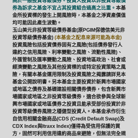
高於一般投資等級債券。投資人投資以非投資等級債
券為訴求之基金不宜占其投資組合過高之比重。
本基
金所投資標的發生上開風險時，本基金之淨資產價值
均可能因此產生波動。
玉山美元非投資等級債券基金(原PGIM保德信美元非
投資等級債券基金)
(本基金之配息來源可能為本金)
投資風險包括投資債券固有之風險(包括債券發行人
違約之信用風險、利率變動之風險、流動性風險)、
外匯管制及匯率變動之風險、投資地區政治、社會或
經濟變動之風險及其他投資標的或特定投資策略之風
險，有關本基金運用限制及投資風險之揭露請詳見本
基金公開說明書。另本基金主要投資於新興市場國家
或地區之債券及基礎建設相關債券債券，包含新興市
場國家或地區之非投資等級債券，適合欲參與全球新
興市場國家或地區債券之投資且能承受部份投資於非
投資等級債券風險之穩健型投資人。本基金承作衍生
自信用相關金融商品(CDS (Credit Default Swap)及
PGIM系列基金
168循環投資
CDX Index與Itraxx Index)僅得為受信用保護的買
方，固然可利用信用違約商品來避險，但無法完全規
定期(不)定額
高成長基金
月配息