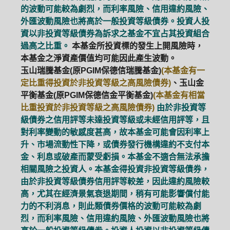
的波動可能較為劇烈，而利率風險、信用違約風險、
外匯波動風險也將高於一般投資等級債券。投資人投
資以非投資等級債券為訴求之基金不宜占其投資組合
過高之比重。
本基金所投資標的發生上開風險時，
本基金之淨資產價值均可能因此產生波動。
玉山瑞騰基金(原PGIM保德信瑞騰基金)
(本基金有一
定比重得投資於非投資等級之高風險債券)
、玉山金
平衡基金(原PGIM保德信金平衡基金)
(本基金有相當
比重投資於非投資等級之高風險債券)
由於非投資等
級債券之信用評等未達投資等級或未經信用評等，且
對利率變動的敏感度甚高，故本基金可能會因利率上
升、市場流動性下降，或債券發行機構違約不支付本
金、利息或破產而蒙受虧損。本基金不適合無法承擔
相關風險之投資人。本基金得投資非投資等級債券，
由於非投資等級債券信用評等較差，因此違約風險較
高，尤其在經濟景氣衰退期間，稍有可能影響償付能
力的不利消息，則此類債券價格的波動可能較為劇
烈，而利率風險、信用違約風險、外匯波動風險也將