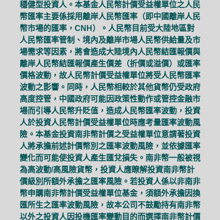
穩健型投資人。本基金人民幣計價受益權單位之人民
幣匯率主要係採用離岸人民幣匯率（即中國離岸人民
幣市場的匯率，CNH）。人民幣目前受大陸地區對
人民幣匯率管制、境內及離岸市場人民幣供給量及市
場需求等因素，將會造成大陸境內人民幣結匯報價與
離岸人民幣結匯報價產生價差（折價或溢價）或匯率
價格波動，故人民幣計價受益權單位將受人民幣匯率
波動之影響。同時，人民幣相較於其他貨幣仍受政府
高度控管，中國政府可能因政策性動作或管控金融市
場而引導人民幣升貶值，造成人民幣匯率波動，投資
人於投資人民幣計價受益權單位時應考量匯率波動風
險。本基金投資南非幣計價之受益權單位意謂著投資
人將承擔前述計價幣別之匯率波動風險，並依據匯率
變化而可能使投資人產生匯兌損失。南非幣一般被視
為高波動/高風險貨幣，投資人應瞭解投資南非幣計
價級別所額外承擔之匯率風險。若投資人係以非南非
幣申購南非幣計價受益權單位基金，須額外承擔因換
匯所生之匯率波動風險，故本公司不鼓勵持有南非幣
以外之投資人因投機匯率變動目的而選擇南非幣計價