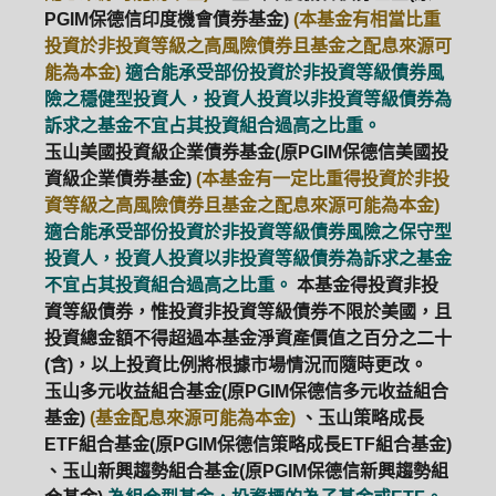
PGIM保德信印度機會債券基金)
(本基金有相當比重
投資於非投資等級之高風險債券且基金之配息來源可
能為本金)
適合能承受部份投資於非投資等級債券風
險之穩健型投資人，投資人投資以非投資等級債券為
訴求之基金不宜占其投資組合過高之比重。
玉山美國投資級企業債券基金(原PGIM保德信美國投
資級企業債券基金)
(本基金有一定比重得投資於非投
資等級之高風險債券且基金之配息來源可能為本金)
適合能承受部份投資於非投資等級債券風險之保守型
投資人，投資人投資以非投資等級債券為訴求之基金
不宜占其投資組合過高之比重。
本基金得投資非投
資等級債券，惟投資非投資等級債券不限於美國，且
投資總金額不得超過本基金淨資產價值之百分之二十
(含)，以上投資比例將根據市場情況而隨時更改。
玉山多元收益組合基金(原PGIM保德信多元收益組合
基金)
(基金配息來源可能為本金)
、玉山策略成長
ETF組合基金(原PGIM保德信策略成長ETF組合基金)
、玉山新興趨勢組合基金(原PGIM保德信新興趨勢組