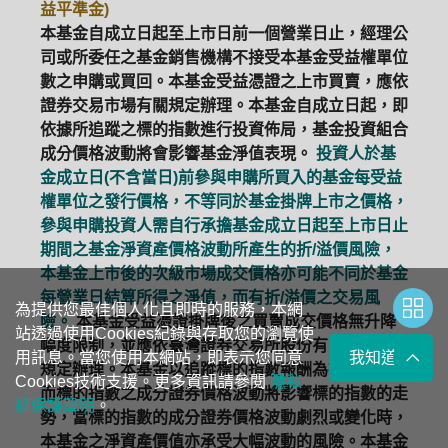
益平準金)
本基金自成立日起至上市日前一個營業日止，經理公
司或所委任之基金銷售機構不接受本基金受益權單位
數之申購或買回。本基金受益憑證之上市買賣，應依
證券交易市場有關規定辦理。本基金自成立日起，即
依據所追蹤之標的指數進行投資佈局，基金投資組合
成分價格波動將會影響基金淨值表現。
投資人於基
金成立日(不含當日)前參與申購所買入的基金每受益
權單位之發行價格，不等同於基金掛牌上市之價格，
參與申購投資人需自行承擔基金成立日起至上市日止
期間之基金淨資產價格波動所產生的折/溢價風險，
本基金上市後的次級市場成交價格亦可能不同於基金
每營業日結算所得之淨值，而有折/溢價之交易風
為提供您最佳個人化且即時的服務，本網
險。
本基金受益憑證掛牌後之買賣成交價格無升降
站透過使用Cookies紀錄與存取您的瀏覽使
幅度限制，並應依臺灣證券交易所股份有限公司有關
用訊息。當您使用本網站，即表示您同意
我知道了
規定辦理。本基金以追蹤標的指數報酬為操作目標，
Cookies技術支援。更多資訊請參閱
隱私
而標的指數之成分證券價格波動將影響標的指數的走
權保護聲明
。
勢，當標的指數的成分證券價格波動劇烈或變化時，
本基金之淨資產價值亦承受大幅波動的風險。本基金