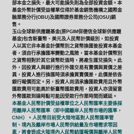
部本金之損失，最大可能損失則為全部投資金額。本
基金外幣計價受益權單位得於基金銷售機構之國際金
融業務分行(OBU)及國際證券業務分公司(OSU)銷
售。
玉山全球新供應鏈基金(原PGIM保德信全球新供應鏈
基金)包含新臺幣、美元及人民幣計價級別，如投資
人以其它非本基金計價幣別之貨幣換匯後投資本基金
者，須自行承擔匯率變動之風險，當本基金計價幣別
之貨幣相對於其它貨幣貶值時，將產生匯兌損失。此
外，因投資人與銀行進行外匯交易有賣價與買價之差
異，投資人進行換匯時須承擔買賣價差，此價差依各
銀行報價而定。另，投資人尚須承擔匯款費用且外幣
匯款費用可能高於新臺幣匯款費用，投資人亦須留意
外幣匯款到達時點可能因受款行作業時間而遞延。
本基金人民幣計價受益權單位之人民幣匯率主要係採
用離岸人民幣匯率（即中國離岸人民幣市場的匯率，
CNH）。人民幣目前受大陸地區對人民幣匯率管
制、境內及離岸市場人民幣供給量及市場需求等因
素，將會造成大陸境內人民幣結匯報價與離岸人民幣