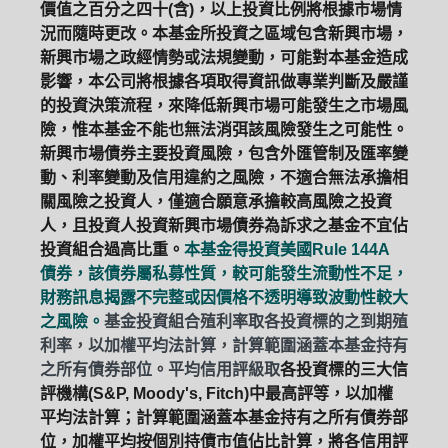
價值之百分之四十(含)，以上投資比例將根據市場情
況而隨時更改。本基金所投資之區域包含新興市場，
新興市場之政經情勢或法規變動，可能對本基金造成
影響，本公司將根據各項取得資訊做專業判斷及嚴謹
的投資決策流程，來降低新興市場可能發生之市場風
險，惟本基金不能也無法消弭該風險發生之可能性。
新興市場債券主要投資風險，包含外匯管制及匯率變
動、利率變動及信用違約之風險，不適合無法承擔相
關風險之投資人，僅適合願意承擔較高風險之投資
人，且投資人投資新興市場債券為訴求之基金不宜佔
投資組合過高比重。
本基金得投資美國Rule 144A
債券，該債券屬私募性質，較可能發生流動性不足，
財務訊息揭露不完整或因價格不透明導致波動性較大
之風險。
基金投資組合殖利率取各投資標的之到期殖
利率，以加權平均法計算，計算範圍涵蓋本基金持有
之所有債券部位。平均信用評級取
各投資標的三大信
評機構(S&P, Moody's, Fitch)中最高評等，以加權
平均法計算；計算範圍涵蓋本基金持有之所有債券部
位，加權平均按個別持債市值佔比計算，將各信用評