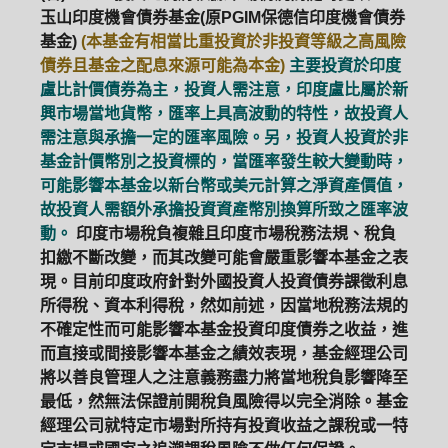
玉山印度機會債券基金(原PGIM保德信印度機會債券
基金)
(本基金有相當比重投資於非投資等級之高風險
債券且基金之配息來源可能為本金)
主要投資於印度
盧比計價債券為主，投資人需注意，印度盧比屬於新
興市場當地貨幣，匯率上具高波動的特性，故投資人
需注意與承擔一定的匯率風險。另，投資人投資於非
基金計價幣別之投資標的，當匯率發生較大變動時，
可能影響本基金以新台幣或美元計算之淨資產價值，
故投資人需額外承擔投資資產幣別換算所致之匯率波
動。
印度市場稅負複雜且印度市場稅務法規、稅負
扣繳不斷改變，而其改變可能會嚴重影響本基金之表
現。目前印度政府針對外國投資人投資債券課徵利息
所得稅、資本利得稅，然如前述，因當地稅務法規的
不確定性而可能影響本基金投資印度債券之收益，進
而直接或間接影響本基金之績效表現，基金經理公司
將以善良管理人之注意義務盡力將當地稅負影響降至
最低，然無法保證前開稅負風險得以完全消除。基金
經理公司就特定市場對所持有投資收益之課稅或一特