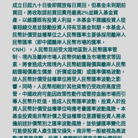
成立日起九十日後即開放每日買回，但基金未到期前
買回，將收取提前買回費用最高2%並歸入基金資
產，以維護既有投資人利益。本基金不建議投資人從
事短線交易並鼓勵投資人持有至基金到期。本基金人
民幣計價受益權單位之人民幣匯率主要係採用離岸人
民幣匯率（即中國離岸人民幣市場的匯率，
CNH）。人民幣目前受大陸地區對人民幣匯率管
制、境內及離岸市場人民幣供給量及市場需求等因
素，將會造成大陸境內人民幣結匯報價與離岸人民幣
結匯報價產生價差（折價或溢價）或匯率價格波動，
故人民幣計價受益權單位將受人民幣匯率波動之影
響。同時，人民幣相較於其他貨幣仍受政府高度控
管，中國政府可能因政策性動作或管控金融市場而引
導人民幣升貶值，造成人民幣匯率波動，投資人於投
資人民幣計價受益權單位時應考量匯率波動風險。本
基金投資南非幣計價之受益權單位意謂著投資人將承
擔前述計價幣別之匯率波動風險，並依據匯率變化而
可能使投資人產生匯兌損失。南非幣一般被視為高波