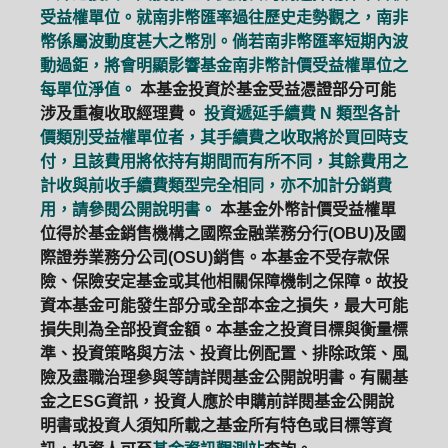
受益權單位。就南非幣匯率過往歷史走勢觀之，南非
幣係屬波動度甚大之幣別。倘若南非幣匯率短期內波
動過鉅，將會明顯影響基金南非幣計價受益權單位之
每單位淨值。
本基金投資於基金受益憑證部分可能
涉及重複收取經理費。
投資遞延手續費 N 類型各計
價類別受益權單位者，其手續費之收取將於買回時支
付，且該費用將依持有期間而有所不同，其餘費用之
計收與前收手續費類型完全相同，亦不加計分銷費
用，請參閱公開說明書。
本基金外幣計價受益權單
位得於基金銷售機構之國際金融業務分行(OBU)及國
際證券業務分公司(OSU)銷售。本基金不受存款保
險、保險安定基金或其他相關保障機制之保障。故投
資本基金可能發生部分或全部本金之損失，最大可能
損失則為全部投資金額。本基金之投資目標與衡量標
準、投資策略與方法、投資比例配置、排除政策、風
險及盡職治理參與等請詳閱基金公開說明書。有關基
金之ESG資訊，投資人應於申購前詳閱基金公開說
明書或投資人須知所載之基金所有特色或目標等資