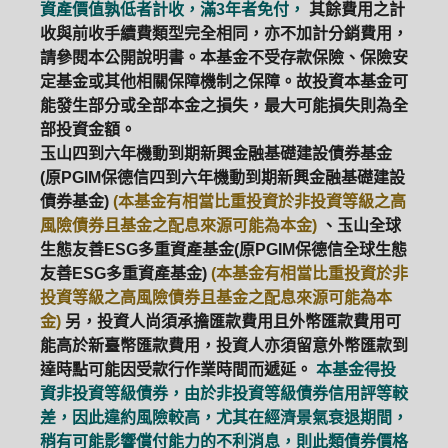
資產價值孰低者計收，滿3年者免付，
其餘費用之計
收與前收手續費類型完全相同，亦不加計分銷費用，
請參閱本公開說明書。本基金不受存款保險、保險安
定基金或其他相關保障機制之保障。故投資本基金可
能發生部分或全部本金之損失，最大可能損失則為全
部投資金額。
玉山四到六年機動到期新興金融基礎建設債券基金
(原PGIM保德信四到六年機動到期新興金融基礎建設
債券基金)
(本基金有相當比重投資於非投資等級之高
風險債券且基金之配息來源可能為本金)
、玉山全球
生態友善ESG多重資產基金(原PGIM保德信全球生態
友善ESG多重資產基金)
(本基金有相當比重投資於非
投資等級之高風險債券且基金之配息來源可能為本
金)
另，投資人尚須承擔匯款費用且外幣匯款費用可
能高於新臺幣匯款費用，投資人亦須留意外幣匯款到
達時點可能因受款行作業時間而遞延。
本基金得投
資非投資等級債券，由於非投資等級債券信用評等較
差，因此違約風險較高，尤其在經濟景氣衰退期間，
稍有可能影響償付能力的不利消息，則此類債券價格