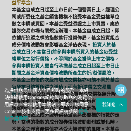
益平準金)
本基金自成立日起至上市日前一個營業日止，經理公
司或所委任之基金銷售機構不接受本基金受益權單位
數之申購或買回。本基金受益憑證之上市買賣，應依
證券交易市場有關規定辦理。本基金自成立日起，即
依據所追蹤之標的指數進行投資佈局，基金投資組合
成分價格波動將會影響基金淨值表現。
投資人於基
金成立日(不含當日)前參與申購所買入的基金每受益
權單位之發行價格，不等同於基金掛牌上市之價格，
參與申購投資人需自行承擔基金成立日起至上市日止
期間之基金淨資產價格波動所產生的折/溢價風險，
本基金上市後的次級市場成交價格亦可能不同於基金
每營業日結算所得之淨值，而有折/溢價之交易風
為提供您最佳個人化且即時的服務，本網
險。
本基金受益憑證掛牌後之買賣成交價格無升降
站透過使用Cookies紀錄與存取您的瀏覽使
幅度限制，並應依臺灣證券交易所股份有限公司有關
用訊息。當您使用本網站，即表示您同意
我知道了
規定辦理。本基金以追蹤標的指數報酬為操作目標，
Cookies技術支援。更多資訊請參閱
隱私
而標的指數之成分證券價格波動將影響標的指數的走
權保護聲明
。
勢，當標的指數的成分證券價格波動劇烈或變化時，
本基金之淨資產價值亦承受大幅波動的風險。本基金