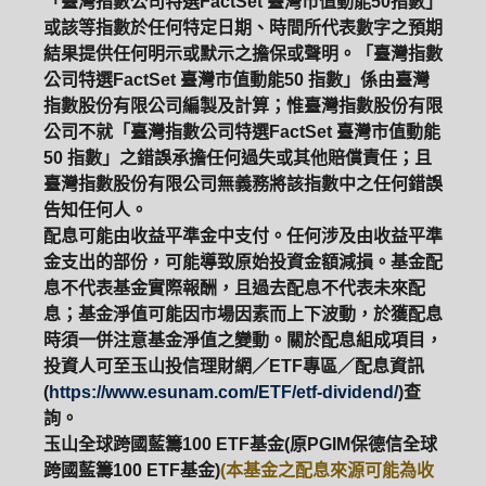
「臺灣指數公司特選FactSet 臺灣市值動能50指數」
或該等指數於任何特定日期、時間所代表數字之預期
結果提供任何明示或默示之擔保或聲明。「臺灣指數
公司特選FactSet 臺灣市值動能50 指數」係由臺灣
指數股份有限公司編製及計算；惟臺灣指數股份有限
公司不就「臺灣指數公司特選FactSet 臺灣市值動能
50 指數」之錯誤承擔任何過失或其他賠償責任；且
臺灣指數股份有限公司無義務將該指數中之任何錯誤
告知任何人。
配息可能由收益平準金中支付。任何涉及由收益平準
金支出的部份，可能導致原始投資金額減損。基金配
息不代表基金實際報酬，且過去配息不代表未來配
息；基金淨值可能因市場因素而上下波動，於獲配息
時須一併注意基金淨值之變動。關於配息組成項目，
投資人可至玉山投信理財網／ETF專區／配息資訊
(
https://www.esunam.com/ETF/etf-dividend/
)查
詢。
玉山全球跨國藍籌100 ETF基金(原PGIM保德信全球
跨國藍籌100 ETF基金)
(本基金之配息來源可能為收