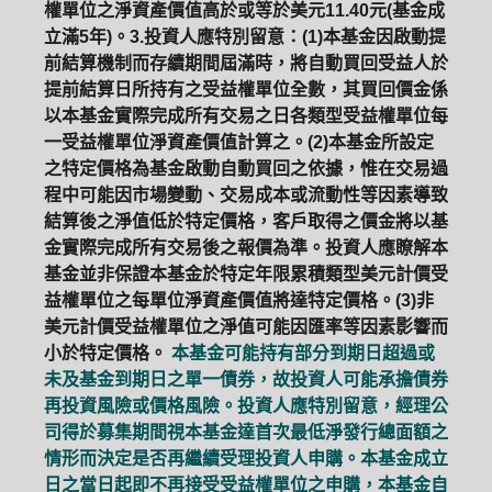
權單位之淨資產價值高於或等於美元11.40元(基金成
立滿5年)。3.投資人應特別留意：(1)本基金因啟動提
前結算機制而存續期間屆滿時，將自動買回受益人於
提前結算日所持有之受益權單位全數，其買回價金係
以本基金實際完成所有交易之日各類型受益權單位每
一受益權單位淨資產價值計算之。(2)本基金所設定
之特定價格為基金啟動自動買回之依據，惟在交易過
程中可能因市場變動、交易成本或流動性等因素導致
結算後之淨值低於特定價格，客戶取得之價金將以基
金實際完成所有交易後之報價為準。投資人應瞭解本
基金並非保證本基金於特定年限累積類型美元計價受
益權單位之每單位淨資產價值將達特定價格。(3)非
美元計價受益權單位之淨值可能因匯率等因素影響而
小於特定價格。
本基金可能持有部分到期日超過或
未及基金到期日之單一債券，故投資人可能承擔債券
再投資風險或價格風險。投資人應特別留意，經理公
司得於募集期間視本基金達首次最低淨發行總面額之
情形而決定是否再繼續受理投資人申購。本基金成立
日之當日起即不再接受受益權單位之申購，本基金自