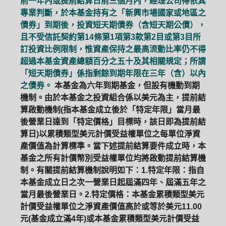
前一年內或提前結算日前三個月內，經理公司得依其
專業判斷，於本基金持有之「新興市場國家或地區之
債券」到期後，投資短天期債券（含短天期公債），
且不受信託契約第14條第1項第3款第2目或第3目所
訂投資比例限制，惟資產保持之最高流動比率仍不得
超過本基金資產總額百分之五十及其相關規定；所謂
「短天期債券」係指剩餘到期年限在三年（含）以內
之債券。
本基金為六年到期基金，但設有機動到期
機制。由於本基金之投資組合係以美元為主，提前結
算啟動機制(指本基金成立後於「特定年限」當月最
後營業日達到「特定價格」目標時，該日即為提前結
算日)以累積類型美元計價受益權單位之每單位淨資
產價值為計算標準。當下述提前結算要件成立時，本
基金之所有計價幣別受益權單位均將啟動提前結算機
制。有關提前結算機制說明如下：1.特定年限：指自
本基金成立日之次一營業日起屆滿四年、屆滿五年之
當月最後營業日。2.特定價格：本基金累積類型美元
計價受益權單位之淨資產價值高於或等於美元11.00
元(基金成立滿4年)或本基金累積類型美元計價受益