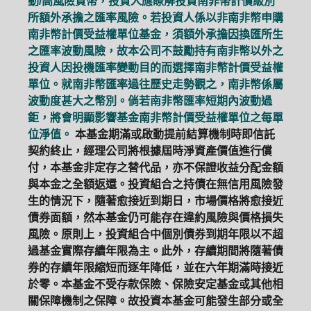
動/高風險貨幣，投資人應瞭解投資南非幣計價級別
所額外承擔之匯率風險。若投資人係以非南非幣申購
南非幣計價受益權單位基金，須額外承擔因換匯所生
之匯率波動風險，故本公司不鼓勵持有南非幣以外之
投資人因投機匯率變動目的而選擇南非幣計價受益權
單位。就南非幣匯率過往歷史走勢觀之，南非幣係屬
波動度甚大之幣別。倘若南非幣匯率短期內波動過
鉅，將會明顯影響基金南非幣計價受益權單位之每單
位淨值。
本基金期滿或啟動提前結算機制時即信託
契約終止，經理公司將根據屆時淨資產價值進行償
付，本基金非定存之替代品，亦不保證收益分配金額
與本金之全額返還。投資組合之持債在無信用風險發
生的情況下，隨著愈接近到期日，市場價格將愈接近
債券面額，然本基金仍可能存在違約風險與價格損失
風險。原則上，投資組合中個別債券到期年限以不超
過基金實際存續年限為主。此外，存續期間將隨著債
券的存續年限縮短而逐年降低，並在六年期滿時接近
於零。本基金不受存款保險、保險安定基金或其他相
關保障機制之保障。故投資本基金可能發生部分或全