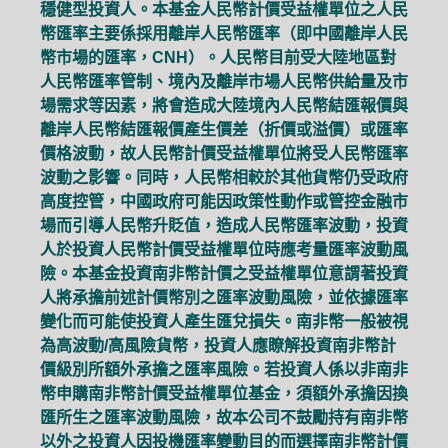
穩健型投資人。本基金人民幣計價受益權單位之人民
幣匯率主要係採用離岸人民幣匯率（即中國離岸人民
幣市場的匯率，CNH）。人民幣目前受大陸地區對
人民幣匯率管制、境內及離岸市場人民幣供給量及市
場需求等因素，將會造成大陸境內人民幣結匯報價與
離岸人民幣結匯報價產生價差（折價或溢價）或匯率
價格波動，故人民幣計價受益權單位將受人民幣匯率
波動之影響。同時，人民幣相較於其他貨幣仍受政府
高度控管，中國政府可能因政策性動作或管控金融市
場而引導人民幣升貶值，造成人民幣匯率波動，投資
人於投資人民幣計價受益權單位時應考量匯率波動風
險。本基金投資南非幣計價之受益權單位意謂著投資
人將承擔前述計價幣別之匯率波動風險，並依據匯率
變化而可能使投資人產生匯兌損失。南非幣一般被視
為高波動/高風險貨幣，投資人應瞭解投資南非幣計
價級別所額外承擔之匯率風險。若投資人係以非南非
幣申購南非幣計價受益權單位基金，須額外承擔因換
匯所生之匯率波動風險，故本公司不鼓勵持有南非幣
以外之投資人因投機匯率變動目的而選擇南非幣計價