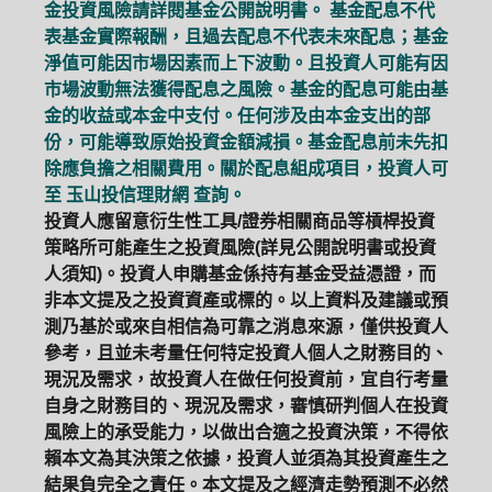
金投資風險請詳閱基金公開說明書。 基金配息不代
表基金實際報酬，且過去配息不代表未來配息；基金
淨值可能因市場因素而上下波動。且投資人可能有因
市場波動無法獲得配息之風險。基金的配息可能由基
金的收益或本金中支付。任何涉及由本金支出的部
份，可能導致原始投資金額減損。基金配息前未先扣
除應負擔之相關費用。關於配息組成項目，投資人可
至
玉山投信理財網
查詢。
投資人應留意衍生性工具/證券相關商品等槓桿投資
策略所可能產生之投資風險(詳見公開說明書或投資
人須知)。投資人申購基金係持有基金受益憑證，而
非本文提及之投資資產或標的。以上資料及建議或預
測乃基於或來自相信為可靠之消息來源，僅供投資人
參考，且並未考量任何特定投資人個人之財務目的、
現況及需求，故投資人在做任何投資前，宜自行考量
自身之財務目的、現況及需求，審慎研判個人在投資
風險上的承受能力，以做出合適之投資決策，不得依
賴本文為其決策之依據，投資人並須為其投資產生之
結果負完全之責任。本文提及之經濟走勢預測不必然