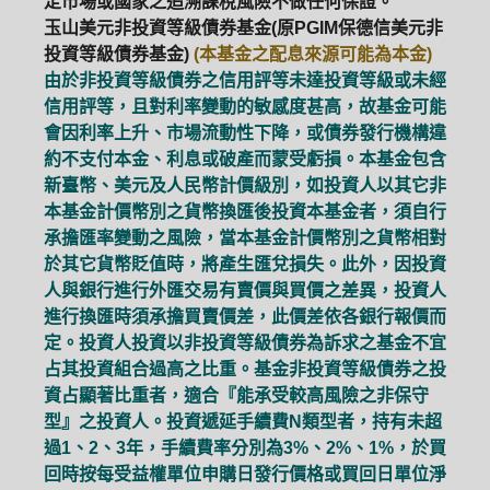
定市場或國家之追溯課稅風險不做任何保證。
玉山美元非投資等級債券基金(原PGIM保德信美元非
投資等級債券基金)
(本基金之配息來源可能為本金)
由於非投資等級債券之信用評等未達投資等級或未經
信用評等，且對利率變動的敏感度甚高，故基金可能
會因利率上升、市場流動性下降，或債券發行機構違
約不支付本金、利息或破產而蒙受虧損。本基金包含
新臺幣、美元及人民幣計價級別，如投資人以其它非
本基金計價幣別之貨幣換匯後投資本基金者，須自行
承擔匯率變動之風險，當本基金計價幣別之貨幣相對
於其它貨幣貶值時，將產生匯兌損失。此外，因投資
人與銀行進行外匯交易有賣價與買價之差異，投資人
進行換匯時須承擔買賣價差，此價差依各銀行報價而
定。投資人投資以非投資等級債券為訴求之基金不宜
占其投資組合過高之比重。基金非投資等級債券之投
資占顯著比重者，適合『能承受較高風險之非保守
型』之投資人。投資遞延手續費N類型者，持有未超
過1、2、3年，手續費率分別為3%、2%、1%，於買
回時按每受益權單位申購日發行價格或買回日單位淨