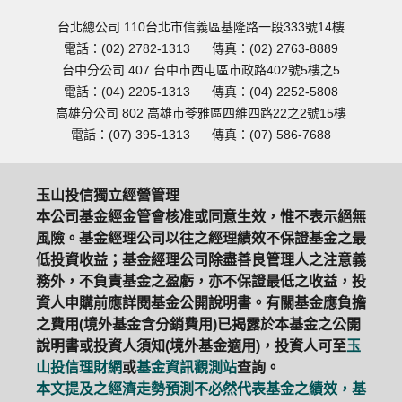
台北總公司 110台北市信義區基隆路一段333號14樓
電話：(02) 2782-1313
傳真：(02) 2763-8889
台中分公司 407 台中市西屯區市政路402號5樓之5
電話：(04) 2205-1313
傳真：(04) 2252-5808
高雄分公司 802 高雄市苓雅區四維四路22之2號15樓
電話：(07) 395-1313
傳真：(07) 586-7688
玉山投信獨立經營管理
本公司基金經金管會核准或同意生效，惟不表示絕無
風險。基金經理公司以往之經理績效不保證基金之最
低投資收益；基金經理公司除盡善良管理人之注意義
務外，不負責基金之盈虧，亦不保證最低之收益，投
資人申購前應詳閱基金公開說明書。有關基金應負擔
之費用(境外基金含分銷費用)已揭露於本基金之公開
說明書或投資人須知(境外基金適用)，投資人可至
玉
山投信理財網
或
基金資訊觀測站
查詢。
本文提及之經濟走勢預測不必然代表基金之績效，基