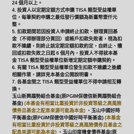
24 個月以上。
4. 投資人以定期定額方式申購 TISA 類型受益權單
位，每筆契約申購之最低發行價額為新臺幣壹仟元
整。
5. 扣款期間若因投資人申請終止扣款、辦理買回基
金（不得辦理部分買回）或帳戶扣款失敗者，視為扣
款不連續，則終止該定期定額扣款約定，自終止、贖
回或扣款失敗之日起 6 個月內，投資人不得就本基
金 TISA 類型受益權單位新增定期定額申購契約。
6. 有關 TISA 類型受益權單位發生扣款不連續之後續
相關作業，請詳見本基金公開說明書。
7. 各基金間之 TISA 類型受益權單位不得申請相互轉
換。
玉山新興趨勢組合基金(原PGIM保德信新興趨勢組合
基金)
(本基金有相當比重投資於非投資等級之高風險
債券且基金之配息來源可能為本金)
、玉山中國好時
平衡基金(原PGIM保德信中國好時平衡基金)
(本基金
有相當比重投資於非投資等級之高風險債券且基金之
配息來源可能為本金)
、玉山印度機會債券基金(原