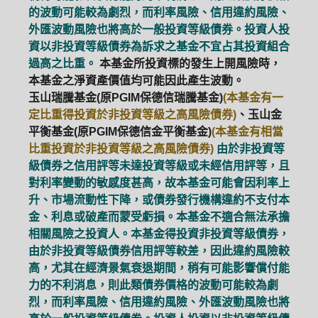
的波動可能較為劇烈，而利率風險、信用違約風險、
外匯波動風險也將高於一般投資等級債券。投資人投
資以非投資等級債券為訴求之基金不宜占其投資組合
過高之比重。
本基金所投資標的發生上開風險時，
本基金之淨資產價值均可能因此產生波動。
玉山瑞騰基金(原PGIM保德信瑞騰基金)
(本基金有一
定比重得投資於非投資等級之高風險債券)
、玉山金
平衡基金(原PGIM保德信金平衡基金)
(本基金有相當
比重投資於非投資等級之高風險債券)
由於非投資等
級債券之信用評等未達投資等級或未經信用評等，且
對利率變動的敏感度甚高，故本基金可能會因利率上
升、市場流動性下降，或債券發行機構違約不支付本
金、利息或破產而蒙受虧損。本基金不適合無法承擔
相關風險之投資人。本基金得投資非投資等級債券，
由於非投資等級債券信用評等較差，因此違約風險較
高，尤其在經濟景氣衰退期間，稍有可能影響償付能
力的不利消息，則此類債券價格的波動可能較為劇
烈，而利率風險、信用違約風險、外匯波動風險也將