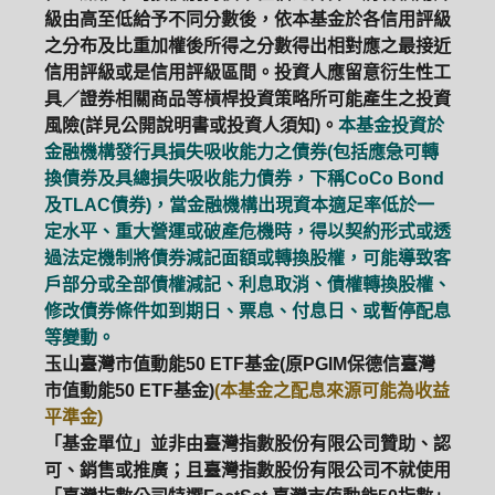
級由高至低給予不同分數後，依本基金於各信用評級
之分布及比重加權後所得之分數得出相對應之最接近
信用評級或是信用評級區間。投資人應留意衍生性工
具／證券相關商品等槓桿投資策略所可能產生之投資
風險(詳見公開說明書或投資人須知)。
本基金投資於
金融機構發行具損失吸收能力之債券(包括應急可轉
換債券及具總損失吸收能力債券，下稱CoCo Bond
及TLAC債券)，當金融機構出現資本適足率低於一
定水平、重大營運或破產危機時，得以契約形式或透
過法定機制將債券減記面額或轉換股權，可能導致客
戶部分或全部債權減記、利息取消、債權轉換股權、
修改債券條件如到期日、票息、付息日、或暫停配息
等變動。
玉山臺灣市值動能50 ETF基金(原PGIM保德信臺灣
市值動能50 ETF基金)
(本基金之配息來源可能為收益
平準金)
「基金單位」並非由臺灣指數股份有限公司贊助、認
可、銷售或推廣；且臺灣指數股份有限公司不就使用