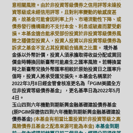
意相關風險。由於非投資等級債券之信用評等未達投
資等級或未經信用評等，且對利率變動的敏感度甚
高，故基金可能會因利率上升、市場流動性下降、或
債券發行機構違約不支付本金、利息或破產而蒙受虧
損。本基金適合能承受部份投資於非投資等級債券風
險之穩健型投資人，投資人投資以非投資等級債券為
訴求之基金不宜占其投資組合過高之比重。
境外基
金係以外幣計價，投資人須承擔取得收益分配或買回
價金時轉換回新臺幣可能產生之匯率風險。若轉換當
時之新臺幣兌換外幣匯率相較於原始投資日之匯率升
值時，投資人將承受匯兌損失。本基金名稱業於
2022年3月8日經金管會核准更名為「PGIM美國全方
位非投資等級債券基金」，更名基準日為2022年5月
4日。
玉山四到六年機動到期新興金融基礎建設債券基金
(原PGIM保德信四到六年機動到期新興金融基礎建設
債券基金)
(本基金有相當比重投資於非投資等級之高
風險債券且基金之配息來源可能為本金)
本基金到期