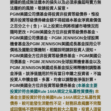
避違約造成無法還本的損失以及必須承擔屆時賣方無
法履約的風險，敬請投資人留意。
ETF
中國好時平衡
壽星優惠
PGIM美國公司債基金得投資非投資等級債券，惟投
資非投資等級債券總金額不得超過本基金淨資產價值
醫療生化
中國品牌
0%手續費
之百分之十 ( 含 )，以上投資比例將根據市場情況而
隨時更改。PGIM美國全方位非投資等級債券基金、
基金申購
策略成長
拉丁美洲
PGIM美國公司債基金、PGIM JENNISON全球股票
機會基金及PGIM JENNISON美國成長基金採用公平
大中華
價格及擺動定價機制，相關說明請詳投資人須知。
PGIM美國全方位非投資等級債券基金、PGIM美國公
司債基金、PGIM JENNISON全球股票機會基金以及
PGIM JENNISON美國成長基金採反稀釋機制調整基
金淨值，該淨值適用於所有當日申購之投資者，不論
投資人申贖金額、多寡，均會以調整後淨值計算。
PGIM美國全方位非投資等級債券基金
(本基金主要
投資於符合美國Rule 144A規定之私募性質債券)
本
基金主要投資於符合美國Rule 144A規定之私募性質
債券，較可能發生流動性不足，財務訊息揭露不完整
或因價格不透明導致波動性較大之風險，投資人須留