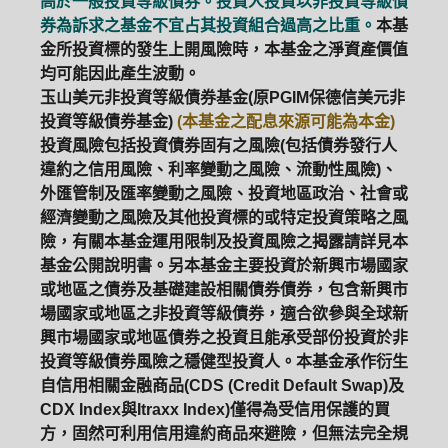
高於一般投資等級債券。投資人投資以非投資等級債
券為訴求之基金不宜占其投資組合過高之比重。
本基
金所投資標的發生上開風險時，本基金之淨資產價值
均可能因此產生波動。
玉山美元非投資等級債券基金(原PGIM保德信美元非
投資等級債券基金)
(本基金之配息來源可能為本金)
投資風險包括投資債券固有之風險(包括債券發行人
違約之信用風險、利率變動之風險、流動性風險)、
外匯管制及匯率變動之風險、投資地區政治、社會或
經濟變動之風險及其他投資標的或特定投資策略之風
險，有關本基金運用限制及投資風險之揭露請詳見本
基金公開說明書。另本基金主要投資於新興市場國家
或地區之債券及基礎建設相關債券債券，包含新興市
場國家或地區之非投資等級債券，適合欲參與全球新
興市場國家或地區債券之投資且能承受部份投資於非
投資等級債券風險之穩健型投資人。本基金承作衍生
自信用相關金融商品(CDS (Credit Default Swap)及
PGIM系列基金
168循環投資
CDX Index與Itraxx Index)僅得為受信用保護的買
方，固然可利用信用違約商品來避險，但無法完全規
定期(不)定額
高成長基金
月配息