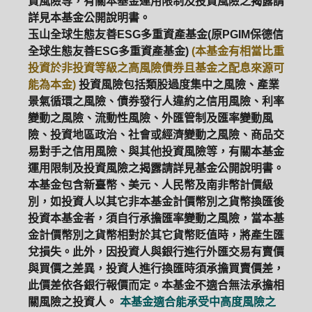
資風險等，有關本基金運用限制及投資風險之揭露請
詳見本基金公開說明書。
玉山全球生態友善ESG多重資產基金(原PGIM保德信
全球生態友善ESG多重資產基金)
(本基金有相當比重
投資於非投資等級之高風險債券且基金之配息來源可
能為本金)
投資風險包括類股過度集中之風險、產業
景氣循環之風險、債券發行人違約之信用風險、利率
變動之風險、流動性風險、外匯管制及匯率變動風
險、投資地區政治、社會或經濟變動之風險、商品交
易對手之信用風險、與其他投資風險等，有關本基金
運用限制及投資風險之揭露請詳見基金公開說明書。
本基金包含新臺幣、美元、人民幣及南非幣計價級
別，如投資人以其它非本基金計價幣別之貨幣換匯後
投資本基金者，須自行承擔匯率變動之風險，當本基
金計價幣別之貨幣相對於其它貨幣貶值時，將產生匯
兌損失。此外，因投資人與銀行進行外匯交易有賣價
與買價之差異，投資人進行換匯時須承擔買賣價差，
此價差依各銀行報價而定。本基金不適合無法承擔相
關風險之投資人。
本基金適合能承受中高度風險之