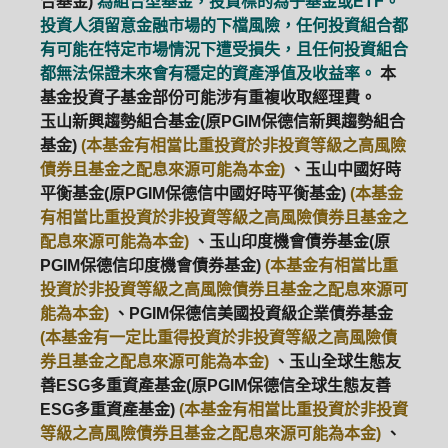
合基金)
為組合型基金，投資標的為子基金或ETF。
投資人須留意金融市場的下檔風險，任何投資組合都
有可能在特定市場情況下遭受損失，且任何投資組合
都無法保證未來會有穩定的資產淨值及收益率。
本
基金投資子基金部份可能涉有重複收取經理費。
玉山新興趨勢組合基金(原PGIM保德信新興趨勢組合
基金)
(本基金有相當比重投資於非投資等級之高風險
債券且基金之配息來源可能為本金)
、玉山中國好時
平衡基金(原PGIM保德信中國好時平衡基金)
(本基金
有相當比重投資於非投資等級之高風險債券且基金之
配息來源可能為本金)
、玉山印度機會債券基金(原
PGIM保德信印度機會債券基金)
(本基金有相當比重
投資於非投資等級之高風險債券且基金之配息來源可
能為本金)
、PGIM保德信美國投資級企業債券基金
(本基金有一定比重得投資於非投資等級之高風險債
券且基金之配息來源可能為本金)
、玉山全球生態友
善ESG多重資產基金(原PGIM保德信全球生態友善
ESG多重資產基金)
(本基金有相當比重投資於非投資
等級之高風險債券且基金之配息來源可能為本金)
、