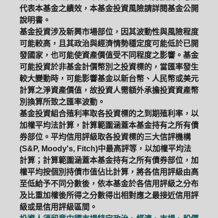
代表本基金之績效，本基金投資風險請詳閱基金公開
說明書。
基金投資涉及新興市場部位，因其波動性與風險程度
可能較高，且其政治與經濟情勢穩定度可能低於已開
發國家，也可能使資產價值受不同程度之影響。基金
可能投資於非基金計價幣別之投資標的，當匯率發生
較大變動時，可能影響基金以新台幣、人民幣或美元
計算之淨資產價值，故投資人需額外承擔投資資產幣
別換算所致之匯率波動。
基金投資組合殖利率取各投資標的之到期殖利率，以
加權平均法計算，計算範圍涵蓋本基金持有之所有債
券部位。平均信用評級取各投資標的三大信評機構
(S&P, Moody's, Fitch)中最高評等，以加權平均法
計算；計算範圍涵蓋本基金持有之所有債券部位，加
權平均按個別持債市值佔比計算，將各信用評級由高
至低給予不同分數後，依本基金於各信用評級之分布
及比重加權後所得之分數得出相對應之最接近信用評
級或是信用評級區間。