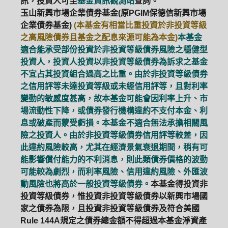
訊，投資人可至
基金資訊觀測站
查詢。
玉山新興市場企業債券基金(原PGIM保德信新興市場
企業債券基金)
(本基金有相當比重投資於非投資等級
之高風險債券且基金之配息來源可能為本金)
本基金
適合能承受部份投資於非投資等級債券風險之穩健型
投資人，投資人投資以非投資等級債券為訴求之基金
不宜占其投資組合過高之比重。由於非投資等級債券
之信用評等未達投資等級或未經信用評等，且對利率
變動的敏感度甚高，故本基金可能會因利率上升、市
場流動性下降，或債券發行機構違約不支付本金、利
息或破產而蒙受虧損。本基金不適合無法承擔相關風
險之投資人。由於非投資等級債券信用評等較差，因
此違約風險較高，尤其在經濟景氣衰退期間，稍有可
能影響償付能力的不利消息，則此類債券價格的波動
可能較為劇烈，而利率風險、信用違約風險、外匯波
動風險也將高於一般投資等級債券。
本基金得投資非
投資等級債券，惟投資非投資等級債券以新興市場國
家之債券為限，且投資非投資等級債券及符合美國
Rule 144A規定之債券總金額不得超過本基金淨資產