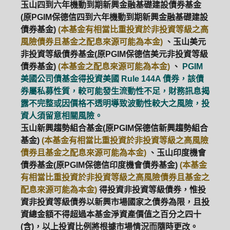
玉山四到六年機動到期新興金融基礎建設債券基金
(原PGIM保德信四到六年機動到期新興金融基礎建設
債券基金)
(本基金有相當比重投資於非投資等級之高
風險債券且基金之配息來源可能為本金)
、玉山美元
非投資等級債券基金(原PGIM保德信美元非投資等級
債券基金)
(本基金之配息來源可能為本金)
、
PGIM
美國公司債基金得投資美國 Rule 144A 債券，該債
券屬私募性質，較可能發生流動性不足，財務訊息揭
露不完整或因價格不透明導致波動性較大之風險，投
資人須留意相關風險。
玉山新興趨勢組合基金(原PGIM保德信新興趨勢組合
基金)
(本基金有相當比重投資於非投資等級之高風險
債券且基金之配息來源可能為本金)
、玉山印度機會
債券基金(原PGIM保德信印度機會債券基金)
(本基金
有相當比重投資於非投資等級之高風險債券且基金之
配息來源可能為本金)
得投資非投資等級債券，惟投
資非投資等級債券以新興市場國家之債券為限，且投
資總金額不得超過本基金淨資產價值之百分之四十
(含)，以上投資比例將根據市場情況而隨時更改。