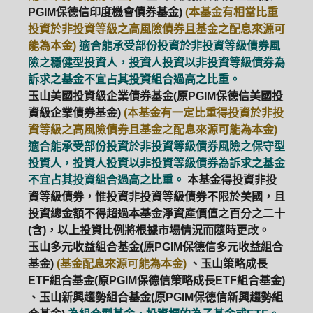
PGIM保德信印度機會債券基金)
(本基金有相當比重
投資於非投資等級之高風險債券且基金之配息來源可
能為本金)
適合能承受部份投資於非投資等級債券風
險之穩健型投資人，投資人投資以非投資等級債券為
訴求之基金不宜占其投資組合過高之比重。
玉山美國投資級企業債券基金(原PGIM保德信美國投
資級企業債券基金)
(本基金有一定比重得投資於非投
資等級之高風險債券且基金之配息來源可能為本金)
適合能承受部份投資於非投資等級債券風險之保守型
投資人，投資人投資以非投資等級債券為訴求之基金
不宜占其投資組合過高之比重。
本基金得投資非投
資等級債券，惟投資非投資等級債券不限於美國，且
投資總金額不得超過本基金淨資產價值之百分之二十
(含)，以上投資比例將根據市場情況而隨時更改。
玉山多元收益組合基金(原PGIM保德信多元收益組合
基金)
(基金配息來源可能為本金)
、玉山策略成長
ETF組合基金(原PGIM保德信策略成長ETF組合基金)
、玉山新興趨勢組合基金(原PGIM保德信新興趨勢組