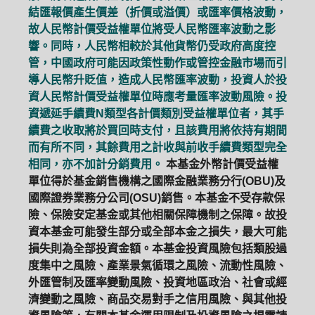
結匯報價產生價差（折價或溢價）或匯率價格波動，
故人民幣計價受益權單位將受人民幣匯率波動之影
響。同時，人民幣相較於其他貨幣仍受政府高度控
管，中國政府可能因政策性動作或管控金融市場而引
導人民幣升貶值，造成人民幣匯率波動，投資人於投
資人民幣計價受益權單位時應考量匯率波動風險。投
資遞延手續費N類型各計價類別受益權單位者，其手
續費之收取將於買回時支付，且該費用將依持有期間
而有所不同，其餘費用之計收與前收手續費類型完全
相同，亦不加計分銷費用。
本基金外幣計價受益權
單位得於基金銷售機構之國際金融業務分行(OBU)及
國際證券業務分公司(OSU)銷售。本基金不受存款保
險、保險安定基金或其他相關保障機制之保障。故投
資本基金可能發生部分或全部本金之損失，最大可能
損失則為全部投資金額。本基金投資風險包括類股過
度集中之風險、產業景氣循環之風險、流動性風險、
外匯管制及匯率變動風險、投資地區政治、社會或經
濟變動之風險、商品交易對手之信用風險、與其他投