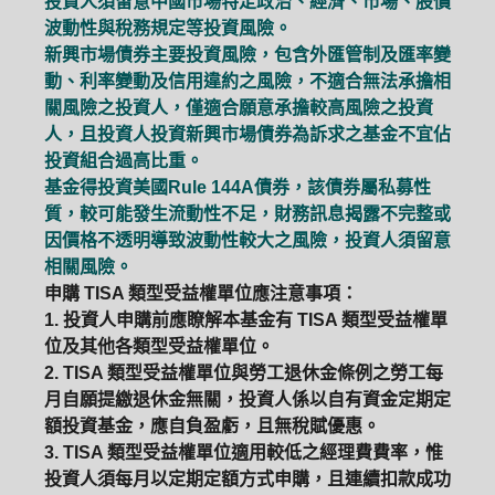
投資人須留意中國市場特定政治、經濟、市場、股價
波動性與稅務規定等投資風險。
新興市場債券主要投資風險，包含外匯管制及匯率變
動、利率變動及信用違約之風險，不適合無法承擔相
關風險之投資人，僅適合願意承擔較高風險之投資
人，且投資人投資新興市場債券為訴求之基金不宜佔
投資組合過高比重。
基金得投資美國Rule 144A債券，該債券屬私募性
質，較可能發生流動性不足，財務訊息揭露不完整或
因價格不透明導致波動性較大之風險，投資人須留意
相關風險。
申購 TISA 類型受益權單位應注意事項：
1. 投資人申購前應瞭解本基金有 TISA 類型受益權單
位及其他各類型受益權單位。
2. TISA 類型受益權單位與勞工退休金條例之勞工每
月自願提繳退休金無關，投資人係以自有資金定期定
額投資基金，應自負盈虧，且無稅賦優惠。
3. TISA 類型受益權單位適用較低之經理費費率，惟
投資人須每月以定期定額方式申購，且連續扣款成功