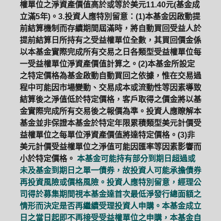
權單位之淨資產價值高於或等於美元11.40元(基金成
立滿5年)。3.投資人應特別留意：(1)本基金因啟動提
前結算機制而存續期間屆滿時，將自動買回受益人於
提前結算日所持有之受益權單位全數，其買回價金係
以本基金實際完成所有交易之日各類型受益權單位每
一受益權單位淨資產價值計算之。(2)本基金所設定
之特定價格為基金啟動自動買回之依據，惟在交易過
程中可能因市場變動、交易成本或流動性等因素導致
結算後之淨值低於特定價格，客戶取得之價金將以基
金實際完成所有交易後之報價為準。投資人應瞭解本
基金並非保證本基金於特定年限累積類型美元計價受
益權單位之每單位淨資產價值將達特定價格。(3)非
美元計價受益權單位之淨值可能因匯率等因素影響而
小於特定價格。
本基金可能持有部分到期日超過或
未及基金到期日之單一債券，故投資人可能承擔債券
再投資風險或價格風險。投資人應特別留意，經理公
司得於募集期間視本基金達首次最低淨發行總面額之
情形而決定是否再繼續受理投資人申購。本基金成立
日之當日起即不再接受受益權單位之申購，本基金自