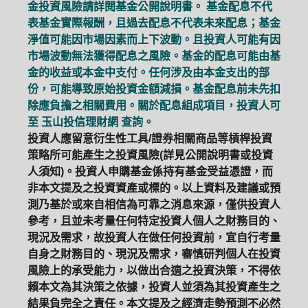
金投資風險請詳閱基金公開說明書。 基金配息不代
表基金實際報酬，且過去配息不代表未來配息；基金
淨值可能因市場因素而上下波動。且投資人可能有因
市場波動無法獲得配息之風險。基金的配息可能由基
金的收益或本金中支付。任何涉及由本金支出的部
份，可能導致原始投資金額減損。基金配息前未先扣
除應負擔之相關費用。關於配息組成項目，投資人可
至
玉山投信理財網
查詢。
投資人應留意衍生性工具/證券相關商品等槓桿投資
策略所可能產生之投資風險(詳見公開說明書或投資
人須知)。投資人申購基金係持有基金受益憑證，而
非本文提及之投資資產或標的。以上資料及建議或預
測乃基於或來自相信為可靠之消息來源，僅供投資人
參考，且並未考量任何特定投資人個人之財務目的、
現況及需求，故投資人在做任何投資前，宜自行考量
自身之財務目的、現況及需求，審慎研判個人在投資
風險上的承受能力，以做出合適之投資決策，不得依
賴本文為其決策之依據，投資人並須為其投資產生之
結果負完全之責任。本文提及之經濟走勢預測不必然