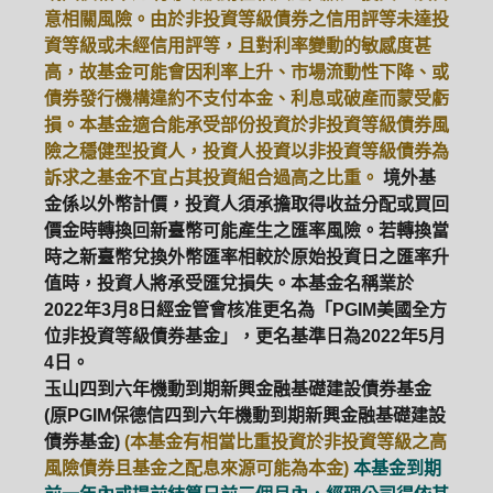
意相關風險。由於非投資等級債券之信用評等未達投
資等級或未經信用評等，且對利率變動的敏感度甚
高，故基金可能會因利率上升、市場流動性下降、或
債券發行機構違約不支付本金、利息或破產而蒙受虧
損。本基金適合能承受部份投資於非投資等級債券風
險之穩健型投資人，投資人投資以非投資等級債券為
訴求之基金不宜占其投資組合過高之比重。
境外基
金係以外幣計價，投資人須承擔取得收益分配或買回
價金時轉換回新臺幣可能產生之匯率風險。若轉換當
時之新臺幣兌換外幣匯率相較於原始投資日之匯率升
值時，投資人將承受匯兌損失。本基金名稱業於
2022年3月8日經金管會核准更名為「PGIM美國全方
位非投資等級債券基金」，更名基準日為2022年5月
4日。
玉山四到六年機動到期新興金融基礎建設債券基金
(原PGIM保德信四到六年機動到期新興金融基礎建設
債券基金)
(本基金有相當比重投資於非投資等級之高
風險債券且基金之配息來源可能為本金)
本基金到期