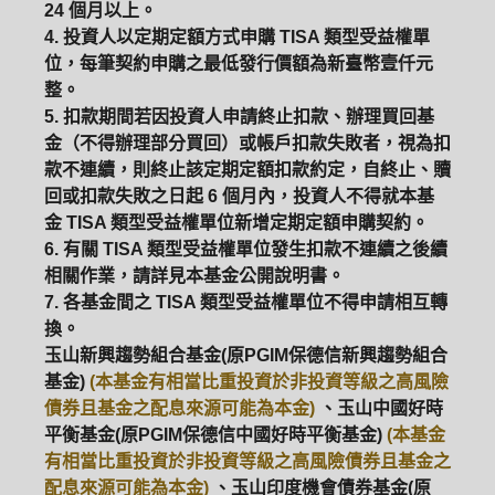
24 個月以上。
4. 投資人以定期定額方式申購 TISA 類型受益權單
位，每筆契約申購之最低發行價額為新臺幣壹仟元
整。
5. 扣款期間若因投資人申請終止扣款、辦理買回基
金（不得辦理部分買回）或帳戶扣款失敗者，視為扣
款不連續，則終止該定期定額扣款約定，自終止、贖
回或扣款失敗之日起 6 個月內，投資人不得就本基
金 TISA 類型受益權單位新增定期定額申購契約。
6. 有關 TISA 類型受益權單位發生扣款不連續之後續
相關作業，請詳見本基金公開說明書。
7. 各基金間之 TISA 類型受益權單位不得申請相互轉
換。
玉山新興趨勢組合基金(原PGIM保德信新興趨勢組合
基金)
(本基金有相當比重投資於非投資等級之高風險
債券且基金之配息來源可能為本金)
、玉山中國好時
平衡基金(原PGIM保德信中國好時平衡基金)
(本基金
有相當比重投資於非投資等級之高風險債券且基金之
配息來源可能為本金)
、玉山印度機會債券基金(原