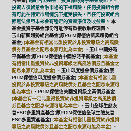
合基金)
為組合型基金，投資標的為子基金或ETF。
投資人須留意金融市場的下檔風險，任何投資組合都
有可能在特定市場情況下遭受損失，且任何投資組合
都無法保證未來會有穩定的資產淨值及收益率。
本
基金投資子基金部份可能涉有重複收取經理費。
玉山新興趨勢組合基金(原PGIM保德信新興趨勢組合
基金)
(本基金有相當比重投資於非投資等級之高風險
債券且基金之配息來源可能為本金)
、玉山中國好時
平衡基金(原PGIM保德信中國好時平衡基金)
(本基金
有相當比重投資於非投資等級之高風險債券且基金之
配息來源可能為本金)
、玉山印度機會債券基金(原
PGIM保德信印度機會債券基金)
(本基金有相當比重
投資於非投資等級之高風險債券且基金之配息來源可
能為本金)
、PGIM保德信美國投資級企業債券基金
(本基金有一定比重得投資於非投資等級之高風險債
券且基金之配息來源可能為本金)
、玉山全球生態友
善ESG多重資產基金(原PGIM保德信全球生態友善
ESG多重資產基金)
(本基金有相當比重投資於非投資
等級之高風險債券且基金之配息來源可能為本金)
、