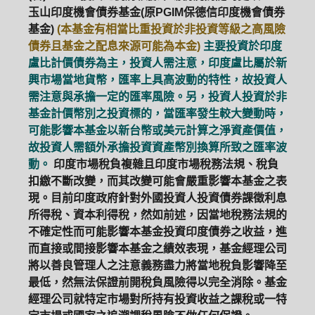
玉山印度機會債券基金(原PGIM保德信印度機會債券
基金)
(本基金有相當比重投資於非投資等級之高風險
債券且基金之配息來源可能為本金)
主要投資於印度
盧比計價債券為主，投資人需注意，印度盧比屬於新
興市場當地貨幣，匯率上具高波動的特性，故投資人
需注意與承擔一定的匯率風險。另，投資人投資於非
基金計價幣別之投資標的，當匯率發生較大變動時，
可能影響本基金以新台幣或美元計算之淨資產價值，
故投資人需額外承擔投資資產幣別換算所致之匯率波
動。
印度市場稅負複雜且印度市場稅務法規、稅負
扣繳不斷改變，而其改變可能會嚴重影響本基金之表
現。目前印度政府針對外國投資人投資債券課徵利息
所得稅、資本利得稅，然如前述，因當地稅務法規的
不確定性而可能影響本基金投資印度債券之收益，進
而直接或間接影響本基金之績效表現，基金經理公司
將以善良管理人之注意義務盡力將當地稅負影響降至
最低，然無法保證前開稅負風險得以完全消除。基金
經理公司就特定市場對所持有投資收益之課稅或一特