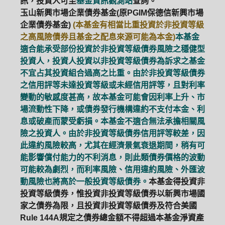
訊，投資人可至
基金資訊觀測站
查詢。
玉山新興市場企業債券基金(原PGIM保德信新興市場
企業債券基金)
(本基金有相當比重投資於非投資等級
之高風險債券且基金之配息來源可能為本金)
本基金
適合能承受部份投資於非投資等級債券風險之穩健型
投資人，投資人投資以非投資等級債券為訴求之基金
不宜占其投資組合過高之比重。由於非投資等級債券
之信用評等未達投資等級或未經信用評等，且對利率
變動的敏感度甚高，故本基金可能會因利率上升、市
場流動性下降，或債券發行機構違約不支付本金、利
息或破產而蒙受虧損。本基金不適合無法承擔相關風
險之投資人。由於非投資等級債券信用評等較差，因
此違約風險較高，尤其在經濟景氣衰退期間，稍有可
能影響償付能力的不利消息，則此類債券價格的波動
可能較為劇烈，而利率風險、信用違約風險、外匯波
動風險也將高於一般投資等級債券。
本基金得投資非
投資等級債券，惟投資非投資等級債券以新興市場國
家之債券為限，且投資非投資等級債券及符合美國
Rule 144A規定之債券總金額不得超過本基金淨資產