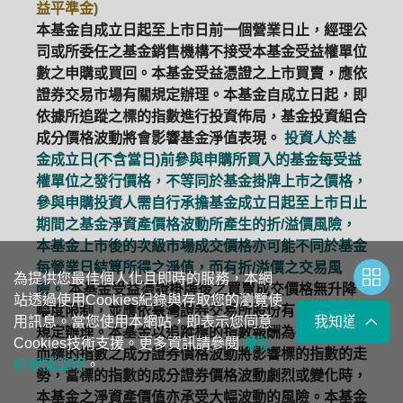
益平準金)
本基金自成立日起至上市日前一個營業日止，經理公
司或所委任之基金銷售機構不接受本基金受益權單位
數之申購或買回。本基金受益憑證之上市買賣，應依
證券交易市場有關規定辦理。本基金自成立日起，即
依據所追蹤之標的指數進行投資佈局，基金投資組合
成分價格波動將會影響基金淨值表現。
投資人於基
金成立日(不含當日)前參與申購所買入的基金每受益
權單位之發行價格，不等同於基金掛牌上市之價格，
參與申購投資人需自行承擔基金成立日起至上市日止
期間之基金淨資產價格波動所產生的折/溢價風險，
本基金上市後的次級市場成交價格亦可能不同於基金
每營業日結算所得之淨值，而有折/溢價之交易風
為提供您最佳個人化且即時的服務，本網
險。
本基金受益憑證掛牌後之買賣成交價格無升降
站透過使用Cookies紀錄與存取您的瀏覽使
幅度限制，並應依臺灣證券交易所股份有限公司有關
用訊息。當您使用本網站，即表示您同意
我知道了
規定辦理。本基金以追蹤標的指數報酬為操作目標，
Cookies技術支援。更多資訊請參閱
隱私
而標的指數之成分證券價格波動將影響標的指數的走
權保護聲明
。
勢，當標的指數的成分證券價格波動劇烈或變化時，
本基金之淨資產價值亦承受大幅波動的風險。本基金