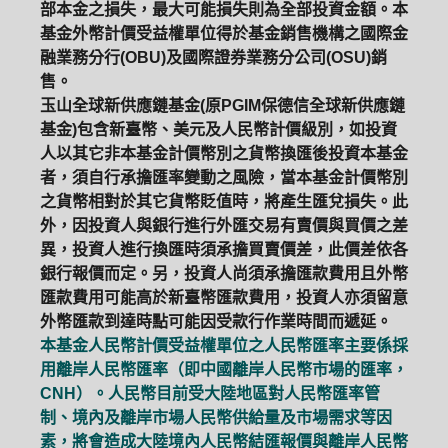
部本金之損失，最大可能損失則為全部投資金額。本
基金外幣計價受益權單位得於基金銷售機構之國際金
融業務分行(OBU)及國際證券業務分公司(OSU)銷
售。
玉山全球新供應鏈基金(原PGIM保德信全球新供應鏈
基金)包含新臺幣、美元及人民幣計價級別，如投資
人以其它非本基金計價幣別之貨幣換匯後投資本基金
者，須自行承擔匯率變動之風險，當本基金計價幣別
之貨幣相對於其它貨幣貶值時，將產生匯兌損失。此
外，因投資人與銀行進行外匯交易有賣價與買價之差
異，投資人進行換匯時須承擔買賣價差，此價差依各
銀行報價而定。另，投資人尚須承擔匯款費用且外幣
匯款費用可能高於新臺幣匯款費用，投資人亦須留意
外幣匯款到達時點可能因受款行作業時間而遞延。
本基金人民幣計價受益權單位之人民幣匯率主要係採
用離岸人民幣匯率（即中國離岸人民幣市場的匯率，
CNH）。人民幣目前受大陸地區對人民幣匯率管
制、境內及離岸市場人民幣供給量及市場需求等因
素，將會造成大陸境內人民幣結匯報價與離岸人民幣