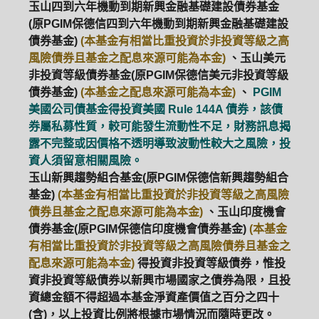
玉山四到六年機動到期新興金融基礎建設債券基金
(原PGIM保德信四到六年機動到期新興金融基礎建設
債券基金)
(本基金有相當比重投資於非投資等級之高
風險債券且基金之配息來源可能為本金)
、玉山美元
非投資等級債券基金(原PGIM保德信美元非投資等級
債券基金)
(本基金之配息來源可能為本金)
、
PGIM
美國公司債基金得投資美國 Rule 144A 債券，該債
券屬私募性質，較可能發生流動性不足，財務訊息揭
露不完整或因價格不透明導致波動性較大之風險，投
資人須留意相關風險。
玉山新興趨勢組合基金(原PGIM保德信新興趨勢組合
基金)
(本基金有相當比重投資於非投資等級之高風險
債券且基金之配息來源可能為本金)
、玉山印度機會
債券基金(原PGIM保德信印度機會債券基金)
(本基金
有相當比重投資於非投資等級之高風險債券且基金之
配息來源可能為本金)
得投資非投資等級債券，惟投
資非投資等級債券以新興市場國家之債券為限，且投
資總金額不得超過本基金淨資產價值之百分之四十
(含)，以上投資比例將根據市場情況而隨時更改。