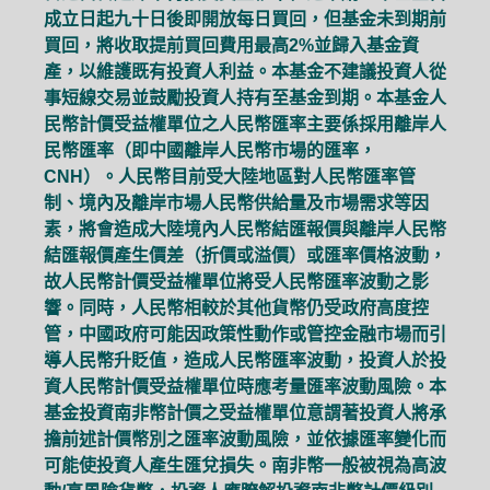
成立日起九十日後即開放每日買回，但基金未到期前
買回，將收取提前買回費用最高2%並歸入基金資
產，以維護既有投資人利益。本基金不建議投資人從
事短線交易並鼓勵投資人持有至基金到期。本基金人
民幣計價受益權單位之人民幣匯率主要係採用離岸人
民幣匯率（即中國離岸人民幣市場的匯率，
CNH）。人民幣目前受大陸地區對人民幣匯率管
制、境內及離岸市場人民幣供給量及市場需求等因
素，將會造成大陸境內人民幣結匯報價與離岸人民幣
結匯報價產生價差（折價或溢價）或匯率價格波動，
故人民幣計價受益權單位將受人民幣匯率波動之影
響。同時，人民幣相較於其他貨幣仍受政府高度控
管，中國政府可能因政策性動作或管控金融市場而引
導人民幣升貶值，造成人民幣匯率波動，投資人於投
資人民幣計價受益權單位時應考量匯率波動風險。本
基金投資南非幣計價之受益權單位意謂著投資人將承
擔前述計價幣別之匯率波動風險，並依據匯率變化而
可能使投資人產生匯兌損失。南非幣一般被視為高波