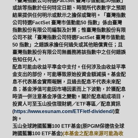
「臺灣指數公司特選FactSet 臺灣市值動能50指數」
或該等指數於任何特定日期、時間所代表數字之預期
結果提供任何明示或默示之擔保或聲明。「臺灣指數
公司特選FactSet 臺灣市值動能50 指數」係由臺灣
指數股份有限公司編製及計算；惟臺灣指數股份有限
公司不就「臺灣指數公司特選FactSet 臺灣市值動能
50 指數」之錯誤承擔任何過失或其他賠償責任；且
臺灣指數股份有限公司無義務將該指數中之任何錯誤
告知任何人。
配息可能由收益平準金中支付。任何涉及由收益平準
金支出的部份，可能導致原始投資金額減損。基金配
息不代表基金實際報酬，且過去配息不代表未來配
息；基金淨值可能因市場因素而上下波動，於獲配息
時須一併注意基金淨值之變動。關於配息組成項目，
投資人可至玉山投信理財網／ETF專區／配息資訊
(
https://www.esunam.com/ETF/etf-dividend/
)查
詢。
玉山全球跨國藍籌100 ETF基金(原PGIM保德信全球
跨國藍籌100 ETF基金)
(本基金之配息來源可能為收