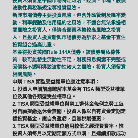
投資人須留意中國市場特定政治、經濟、市場、股價
波動性與稅務規定等投資風險。
新興市場債券主要投資風險，包含外匯管制及匯率變
動、利率變動及信用違約之風險，不適合無法承擔相
關風險之投資人，僅適合願意承擔較高風險之投資
人，且投資人投資新興市場債券為訴求之基金不宜佔
投資組合過高比重。
基金得投資美國Rule 144A債券，該債券屬私募性
質，較可能發生流動性不足，財務訊息揭露不完整或
因價格不透明導致波動性較大之風險，投資人須留意
相關風險。
申購 TISA 類型受益權單位應注意事項：
1. 投資人申購前應瞭解本基金有 TISA 類型受益權單
位及其他各類型受益權單位。
2. TISA 類型受益權單位與勞工退休金條例之勞工每
月自願提繳退休金無關，投資人係以自有資金定期定
額投資基金，應自負盈虧，且無稅賦優惠。
3. TISA 類型受益權單位適用較低之經理費費率，惟
投資人須每月以定期定額方式申購，且連續扣款成功