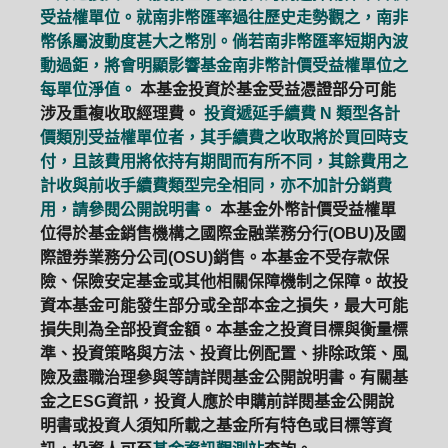
受益權單位。就南非幣匯率過往歷史走勢觀之，南非
幣係屬波動度甚大之幣別。倘若南非幣匯率短期內波
動過鉅，將會明顯影響基金南非幣計價受益權單位之
每單位淨值。
本基金投資於基金受益憑證部分可能
涉及重複收取經理費。
投資遞延手續費 N 類型各計
價類別受益權單位者，其手續費之收取將於買回時支
付，且該費用將依持有期間而有所不同，其餘費用之
計收與前收手續費類型完全相同，亦不加計分銷費
用，請參閱公開說明書。
本基金外幣計價受益權單
位得於基金銷售機構之國際金融業務分行(OBU)及國
際證券業務分公司(OSU)銷售。本基金不受存款保
險、保險安定基金或其他相關保障機制之保障。故投
資本基金可能發生部分或全部本金之損失，最大可能
損失則為全部投資金額。本基金之投資目標與衡量標
準、投資策略與方法、投資比例配置、排除政策、風
險及盡職治理參與等請詳閱基金公開說明書。有關基
金之ESG資訊，投資人應於申購前詳閱基金公開說
明書或投資人須知所載之基金所有特色或目標等資