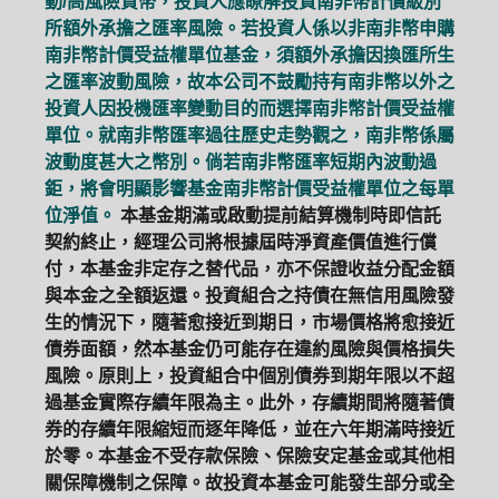
動/高風險貨幣，投資人應瞭解投資南非幣計價級別
所額外承擔之匯率風險。若投資人係以非南非幣申購
南非幣計價受益權單位基金，須額外承擔因換匯所生
之匯率波動風險，故本公司不鼓勵持有南非幣以外之
投資人因投機匯率變動目的而選擇南非幣計價受益權
單位。就南非幣匯率過往歷史走勢觀之，南非幣係屬
波動度甚大之幣別。倘若南非幣匯率短期內波動過
鉅，將會明顯影響基金南非幣計價受益權單位之每單
位淨值。
本基金期滿或啟動提前結算機制時即信託
契約終止，經理公司將根據屆時淨資產價值進行償
付，本基金非定存之替代品，亦不保證收益分配金額
與本金之全額返還。投資組合之持債在無信用風險發
生的情況下，隨著愈接近到期日，市場價格將愈接近
債券面額，然本基金仍可能存在違約風險與價格損失
風險。原則上，投資組合中個別債券到期年限以不超
過基金實際存續年限為主。此外，存續期間將隨著債
券的存續年限縮短而逐年降低，並在六年期滿時接近
於零。本基金不受存款保險、保險安定基金或其他相
關保障機制之保障。故投資本基金可能發生部分或全