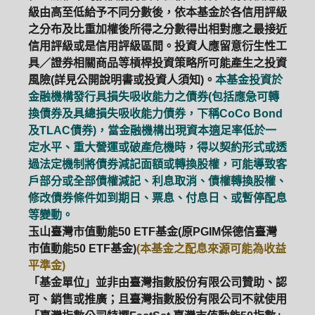
級由高至低給予不同分數後，依本基金於各信用評級
之分布及比重加權後所得之分數得出相對應之最接近
信用評級或是信用評級區間。投資人應留意衍生性工
具／證券相關商品等槓桿投資策略所可能產生之投資
風險(詳見公開說明書或投資人須知)。
本基金投資於
金融機構發行具損失吸收能力之債券(包括應急可轉
換債券及具總損失吸收能力債券，下稱CoCo Bond
及TLAC債券)，當金融機構出現資本適足率低於一
定水平、重大營運或破產危機時，得以契約形式或透
過法定機制將債券減記面額或轉換股權，可能導致客
戶部分或全部債權減記、利息取消、債權轉換股權、
修改債券條件如到期日、票息、付息日、或暫停配息
等變動。
玉山臺灣市值動能50 ETF基金(原PGIM保德信臺灣
市值動能50 ETF基金)
(本基金之配息來源可能為收益
平準金)
「基金單位」並非由臺灣指數股份有限公司贊助、認
可、銷售或推廣；且臺灣指數股份有限公司不就使用