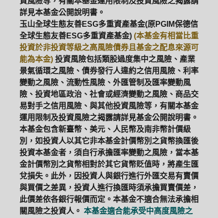
資風險等，有關本基金運用限制及投資風險之揭露請
詳見本基金公開說明書。
玉山全球生態友善ESG多重資產基金(原PGIM保德信
全球生態友善ESG多重資產基金)
(本基金有相當比重
投資於非投資等級之高風險債券且基金之配息來源可
能為本金)
投資風險包括類股過度集中之風險、產業
景氣循環之風險、債券發行人違約之信用風險、利率
變動之風險、流動性風險、外匯管制及匯率變動風
險、投資地區政治、社會或經濟變動之風險、商品交
易對手之信用風險、與其他投資風險等，有關本基金
運用限制及投資風險之揭露請詳見基金公開說明書。
本基金包含新臺幣、美元、人民幣及南非幣計價級
別，如投資人以其它非本基金計價幣別之貨幣換匯後
投資本基金者，須自行承擔匯率變動之風險，當本基
金計價幣別之貨幣相對於其它貨幣貶值時，將產生匯
兌損失。此外，因投資人與銀行進行外匯交易有賣價
與買價之差異，投資人進行換匯時須承擔買賣價差，
此價差依各銀行報價而定。本基金不適合無法承擔相
關風險之投資人。
本基金適合能承受中高度風險之