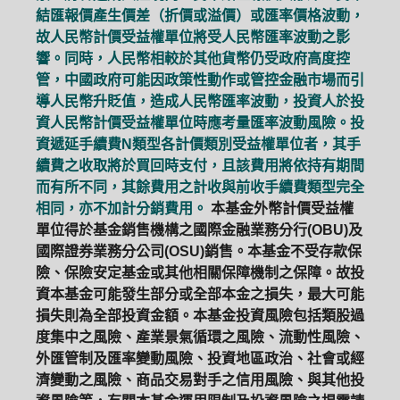
結匯報價產生價差（折價或溢價）或匯率價格波動，
故人民幣計價受益權單位將受人民幣匯率波動之影
響。同時，人民幣相較於其他貨幣仍受政府高度控
管，中國政府可能因政策性動作或管控金融市場而引
導人民幣升貶值，造成人民幣匯率波動，投資人於投
資人民幣計價受益權單位時應考量匯率波動風險。投
資遞延手續費N類型各計價類別受益權單位者，其手
續費之收取將於買回時支付，且該費用將依持有期間
而有所不同，其餘費用之計收與前收手續費類型完全
相同，亦不加計分銷費用。
本基金外幣計價受益權
單位得於基金銷售機構之國際金融業務分行(OBU)及
國際證券業務分公司(OSU)銷售。本基金不受存款保
險、保險安定基金或其他相關保障機制之保障。故投
資本基金可能發生部分或全部本金之損失，最大可能
損失則為全部投資金額。本基金投資風險包括類股過
度集中之風險、產業景氣循環之風險、流動性風險、
外匯管制及匯率變動風險、投資地區政治、社會或經
濟變動之風險、商品交易對手之信用風險、與其他投