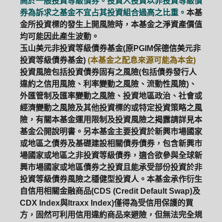
高於一般投資等級債券。投資人投資以非投資等級債
券為訴求之基金不宜占其投資組合過高之比重。
本基
金所投資標的發生上開風險時，本基金之淨資產價值
均可能因此產生波動。
玉山美元非投資等級債券基金(原PGIM保德信美元非
投資等級債券基金)
(本基金之配息來源可能為本金)
投資風險包括投資債券固有之風險(包括債券發行人
違約之信用風險、利率變動之風險、流動性風險)、
外匯管制及匯率變動之風險、投資地區政治、社會或
經濟變動之風險及其他投資標的或特定投資策略之風
險，有關本基金運用限制及投資風險之揭露請詳見本
基金公開說明書。另本基金主要投資於新興市場國家
或地區之債券及基礎建設相關債券債券，包含新興市
場國家或地區之非投資等級債券，適合欲參與全球新
興市場國家或地區債券之投資且能承受部份投資於非
投資等級債券風險之穩健型投資人。本基金承作衍生
自信用相關金融商品(CDS (Credit Default Swap)及
PGIM系列基金
168循環投資
CDX Index與Itraxx Index)僅得為受信用保護的買
方，固然可利用信用違約商品來避險，但無法完全規
定期(不)定額
高成長基金
月配息