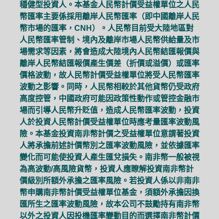
穩健型投資人。本基金人民幣計價受益權單位之人民
幣匯率主要係採用離岸人民幣匯率（即中國離岸人民
幣市場的匯率，CNH）。人民幣目前受大陸地區對
人民幣匯率管制、境內及離岸市場人民幣供給量及市
場需求等因素，將會造成大陸境內人民幣結匯報價與
離岸人民幣結匯報價產生價差（折價或溢價）或匯率
價格波動，故人民幣計價受益權單位將受人民幣匯率
波動之影響。同時，人民幣相較於其他貨幣仍受政府
高度控管，中國政府可能因政策性動作或管控金融市
場而引導人民幣升貶值，造成人民幣匯率波動，投資
人於投資人民幣計價受益權單位時應考量匯率波動風
險。本基金投資南非幣計價之受益權單位意謂著投資
人將承擔前述計價幣別之匯率波動風險，並依據匯率
變化而可能使投資人產生匯兌損失。南非幣一般被視
為高波動/高風險貨幣，投資人應瞭解投資南非幣計
價級別所額外承擔之匯率風險。若投資人係以非南非
幣申購南非幣計價受益權單位基金，須額外承擔因換
匯所生之匯率波動風險，故本公司不鼓勵持有南非幣
以外之投資人因投機匯率變動目的而選擇南非幣計價