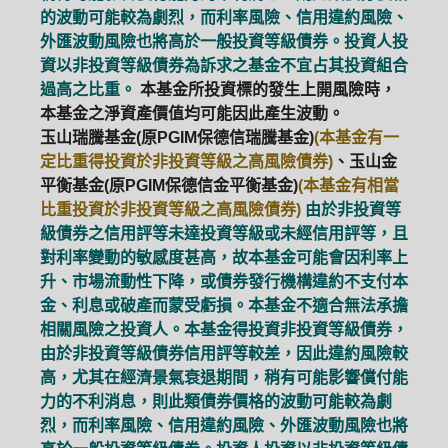
的波動可能較為劇烈，而利率風險、信用違約風險、
外匯波動風險也將高於一般投資等級債券。投資人投
資以非投資等級債券為訴求之基金不宜占其投資組合
過高之比重。
本基金所投資標的發生上開風險時，
本基金之淨資產價值均可能因此產生波動。
玉山瑞騰基金(原PGIM保德信瑞騰基金)
(本基金有一
定比重得投資於非投資等級之高風險債券)
、玉山金
平衡基金(原PGIM保德信金平衡基金)
(本基金有相當
比重投資於非投資等級之高風險債券)
由於非投資等
級債券之信用評等未達投資等級或未經信用評等，且
對利率變動的敏感度甚高，故本基金可能會因利率上
升、市場流動性下降，或債券發行機構違約不支付本
金、利息或破產而蒙受虧損。本基金不適合無法承擔
相關風險之投資人。本基金得投資非投資等級債券，
由於非投資等級債券信用評等較差，因此違約風險較
高，尤其在經濟景氣衰退期間，稍有可能影響償付能
力的不利消息，則此類債券價格的波動可能較為劇
烈，而利率風險、信用違約風險、外匯波動風險也將