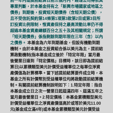
前一年內或提前結算日前三個月內，經理公司得依其
專業判斷，於本基金持有之「新興市場國家或地區之
債券」到期後，投資短天期債券（含短天期公債），
且不受信託契約第14條第1項第3款第2目或第3目所
訂投資比例限制，惟資產保持之最高流動比率仍不得
超過本基金資產總額百分之五十及其相關規定；所謂
「短天期債券」係指剩餘到期年限在三年（含）以內
之債券。
本基金為六年到期基金，但設有機動到期
機制。由於本基金之投資組合係以美元為主，提前結
算啟動機制(指本基金成立後於「特定年限」當月最
後營業日達到「特定價格」目標時，該日即為提前結
算日)以累積類型美元計價受益權單位之每單位淨資
產價值為計算標準。當下述提前結算要件成立時，本
基金之所有計價幣別受益權單位均將啟動提前結算機
制。有關提前結算機制說明如下：1.特定年限：指自
本基金成立日之次一營業日起屆滿四年、屆滿五年之
當月最後營業日。2.特定價格：本基金累積類型美元
計價受益權單位之淨資產價值高於或等於美元11.00
元(基金成立滿4年)或本基金累積類型美元計價受益