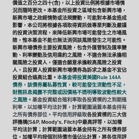
價值之百分之四十(含)，以上投資比例將根據市場情
況而隨時更改。本基金所投資之區域包含新興市場，
新興市場之政經情勢或法規變動，可能對本基金造成
影響，本公司將根據各項取得資訊做專業判斷及嚴謹
的投資決策流程，來降低新興市場可能發生之市場風
險，惟本基金不能也無法消弭該風險發生之可能性。
新興市場債券主要投資風險，包含外匯管制及匯率變
動、利率變動及信用違約之風險，不適合無法承擔相
關風險之投資人，僅適合願意承擔較高風險之投資
人，且投資人投資新興市場債券為訴求之基金不宜佔
投資組合過高比重。
本基金得投資美國Rule 144A
債券，該債券屬私募性質，較可能發生流動性不足，
財務訊息揭露不完整或因價格不透明導致波動性較大
之風險。
基金投資組合殖利率取各投資標的之到期殖
利率，以加權平均法計算，計算範圍涵蓋本基金持有
之所有債券部位。平均信用評級取
各投資標的三大信
評機構(S&P, Moody's, Fitch)中最高評等，以加權
平均法計算；計算範圍涵蓋本基金持有之所有債券部
位，加權平均按個別持債市值佔比計算，將各信用評