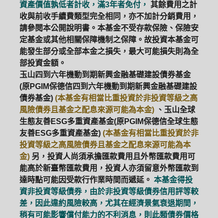
資產價值孰低者計收，滿3年者免付，
其餘費用之計
收與前收手續費類型完全相同，亦不加計分銷費用，
請參閱本公開說明書。本基金不受存款保險、保險安
定基金或其他相關保障機制之保障。故投資本基金可
能發生部分或全部本金之損失，最大可能損失則為全
部投資金額。
玉山四到六年機動到期新興金融基礎建設債券基金
(原PGIM保德信四到六年機動到期新興金融基礎建設
債券基金)
(本基金有相當比重投資於非投資等級之高
風險債券且基金之配息來源可能為本金)
、玉山全球
生態友善ESG多重資產基金(原PGIM保德信全球生態
友善ESG多重資產基金)
(本基金有相當比重投資於非
投資等級之高風險債券且基金之配息來源可能為本
金)
另，投資人尚須承擔匯款費用且外幣匯款費用可
能高於新臺幣匯款費用，投資人亦須留意外幣匯款到
達時點可能因受款行作業時間而遞延。
本基金得投
資非投資等級債券，由於非投資等級債券信用評等較
差，因此違約風險較高，尤其在經濟景氣衰退期間，
稍有可能影響償付能力的不利消息，則此類債券價格