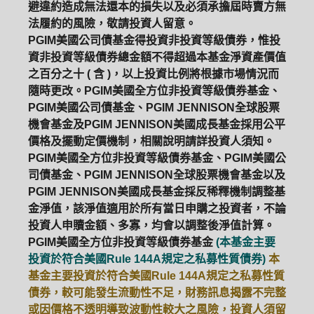
避違約造成無法還本的損失以及必須承擔屆時賣方無
法履約的風險，敬請投資人留意。
ETF
中國好時平衡
壽星優惠
PGIM美國公司債基金得投資非投資等級債券，惟投
資非投資等級債券總金額不得超過本基金淨資產價值
醫療生化
中國品牌
0%手續費
之百分之十 ( 含 )，以上投資比例將根據市場情況而
隨時更改。PGIM美國全方位非投資等級債券基金、
基金申購
策略成長
拉丁美洲
PGIM美國公司債基金、PGIM JENNISON全球股票
機會基金及PGIM JENNISON美國成長基金採用公平
大中華
價格及擺動定價機制，相關說明請詳投資人須知。
PGIM美國全方位非投資等級債券基金、PGIM美國公
司債基金、PGIM JENNISON全球股票機會基金以及
PGIM JENNISON美國成長基金採反稀釋機制調整基
金淨值，該淨值適用於所有當日申購之投資者，不論
投資人申贖金額、多寡，均會以調整後淨值計算。
PGIM美國全方位非投資等級債券基金
(本基金主要
投資於符合美國Rule 144A規定之私募性質債券)
本
基金主要投資於符合美國Rule 144A規定之私募性質
債券，較可能發生流動性不足，財務訊息揭露不完整
或因價格不透明導致波動性較大之風險，投資人須留