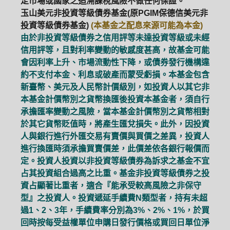
定市場或國家之追溯課稅風險不做任何保證。
玉山美元非投資等級債券基金(原PGIM保德信美元非
投資等級債券基金)
(本基金之配息來源可能為本金)
由於非投資等級債券之信用評等未達投資等級或未經
信用評等，且對利率變動的敏感度甚高，故基金可能
會因利率上升、市場流動性下降，或債券發行機構違
約不支付本金、利息或破產而蒙受虧損。本基金包含
新臺幣、美元及人民幣計價級別，如投資人以其它非
本基金計價幣別之貨幣換匯後投資本基金者，須自行
承擔匯率變動之風險，當本基金計價幣別之貨幣相對
於其它貨幣貶值時，將產生匯兌損失。此外，因投資
人與銀行進行外匯交易有賣價與買價之差異，投資人
進行換匯時須承擔買賣價差，此價差依各銀行報價而
定。投資人投資以非投資等級債券為訴求之基金不宜
占其投資組合過高之比重。基金非投資等級債券之投
資占顯著比重者，適合『能承受較高風險之非保守
型』之投資人。投資遞延手續費N類型者，持有未超
過1、2、3年，手續費率分別為3%、2%、1%，於買
回時按每受益權單位申購日發行價格或買回日單位淨