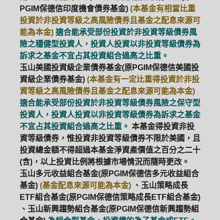
PGIM保德信印度機會債券基金)
(本基金有相當比重
投資於非投資等級之高風險債券且基金之配息來源可
能為本金)
適合能承受部份投資於非投資等級債券風
險之穩健型投資人，投資人投資以非投資等級債券為
訴求之基金不宜占其投資組合過高之比重。
玉山美國投資級企業債券基金(原PGIM保德信美國投
資級企業債券基金)
(本基金有一定比重得投資於非投
資等級之高風險債券且基金之配息來源可能為本金)
適合能承受部份投資於非投資等級債券風險之保守型
投資人，投資人投資以非投資等級債券為訴求之基金
不宜占其投資組合過高之比重。
本基金得投資非投
資等級債券，惟投資非投資等級債券不限於美國，且
投資總金額不得超過本基金淨資產價值之百分之二十
(含)，以上投資比例將根據市場情況而隨時更改。
玉山多元收益組合基金(原PGIM保德信多元收益組合
基金)
(基金配息來源可能為本金)
、玉山策略成長
ETF組合基金(原PGIM保德信策略成長ETF組合基金)
、玉山新興趨勢組合基金(原PGIM保德信新興趨勢組