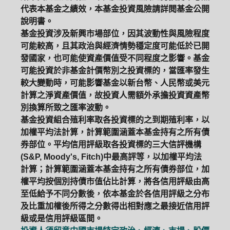
代表本基金之績效，本基金投資風險請詳閱基金公開
說明書。
基金投資涉及新興市場部位，因其波動性與風險程度
可能較高，且其政治與經濟情勢穩定度可能低於已開
發國家，也可能使資產價值受不同程度之影響。基金
可能投資於非基金計價幣別之投資標的，當匯率發生
較大變動時，可能影響基金以新台幣、人民幣或美元
計算之淨資產價值，故投資人需額外承擔投資資產幣
別換算所致之匯率波動。
基金投資組合殖利率取各投資標的之到期殖利率，以
加權平均法計算，計算範圍涵蓋本基金持有之所有債
券部位。平均信用評級取各投資標的三大信評機構
(S&P, Moody's, Fitch)中最高評等，以加權平均法
計算；計算範圍涵蓋本基金持有之所有債券部位，加
權平均按個別持債市值佔比計算，將各信用評級由高
至低給予不同分數後，依本基金於各信用評級之分布
及比重加權後所得之分數得出相對應之最接近信用評
級或是信用評級區間。