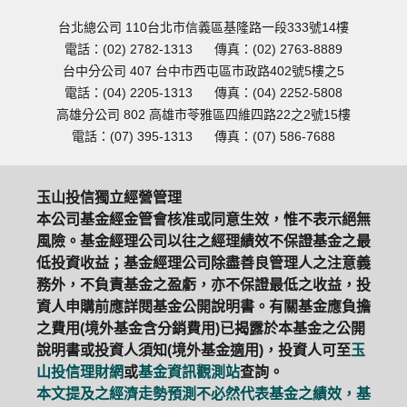
台北總公司 110台北市信義區基隆路一段333號14樓
電話：(02) 2782-1313
傳真：(02) 2763-8889
台中分公司 407 台中市西屯區市政路402號5樓之5
電話：(04) 2205-1313
傳真：(04) 2252-5808
高雄分公司 802 高雄市苓雅區四維四路22之2號15樓
電話：(07) 395-1313
傳真：(07) 586-7688
玉山投信獨立經營管理
本公司基金經金管會核准或同意生效，惟不表示絕無
風險。基金經理公司以往之經理績效不保證基金之最
低投資收益；基金經理公司除盡善良管理人之注意義
務外，不負責基金之盈虧，亦不保證最低之收益，投
資人申購前應詳閱基金公開說明書。有關基金應負擔
之費用(境外基金含分銷費用)已揭露於本基金之公開
說明書或投資人須知(境外基金適用)，投資人可至
玉
山投信理財網
或
基金資訊觀測站
查詢。
本文提及之經濟走勢預測不必然代表基金之績效，基