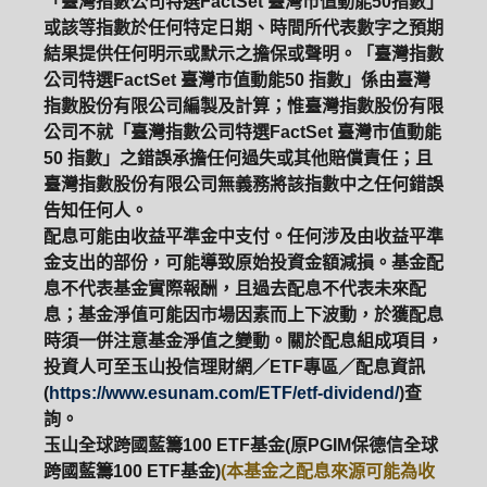
「臺灣指數公司特選FactSet 臺灣市值動能50指數」
或該等指數於任何特定日期、時間所代表數字之預期
結果提供任何明示或默示之擔保或聲明。「臺灣指數
公司特選FactSet 臺灣市值動能50 指數」係由臺灣
指數股份有限公司編製及計算；惟臺灣指數股份有限
公司不就「臺灣指數公司特選FactSet 臺灣市值動能
50 指數」之錯誤承擔任何過失或其他賠償責任；且
臺灣指數股份有限公司無義務將該指數中之任何錯誤
告知任何人。
配息可能由收益平準金中支付。任何涉及由收益平準
金支出的部份，可能導致原始投資金額減損。基金配
息不代表基金實際報酬，且過去配息不代表未來配
息；基金淨值可能因市場因素而上下波動，於獲配息
時須一併注意基金淨值之變動。關於配息組成項目，
投資人可至玉山投信理財網／ETF專區／配息資訊
(
https://www.esunam.com/ETF/etf-dividend/
)查
詢。
玉山全球跨國藍籌100 ETF基金(原PGIM保德信全球
跨國藍籌100 ETF基金)
(本基金之配息來源可能為收