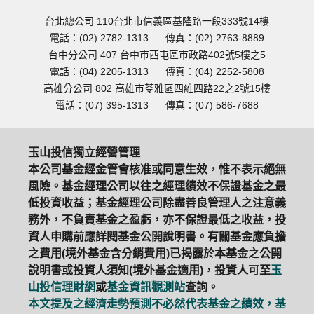
台北總公司 110台北市信義區基隆路一段333號14樓
電話：(02) 2782-1313
傳真：(02) 2763-8889
台中分公司 407 台中市西屯區市政路402號5樓之5
電話：(04) 2205-1313
傳真：(04) 2252-5808
高雄分公司 802 高雄市苓雅區四維四路22之2號15樓
電話：(07) 395-1313
傳真：(07) 586-7688
玉山投信獨立經營管理
本公司基金經金管會核准或同意生效，惟不表示絕無
風險。基金經理公司以往之經理績效不保證基金之最
低投資收益；基金經理公司除盡善良管理人之注意義
務外，不負責基金之盈虧，亦不保證最低之收益，投
資人申購前應詳閱基金公開說明書。有關基金應負擔
之費用(境外基金含分銷費用)已揭露於本基金之公開
說明書或投資人須知(境外基金適用)，投資人可至
玉
山投信理財網
或
基金資訊觀測站
查詢。
本文提及之經濟走勢預測不必然代表基金之績效，基