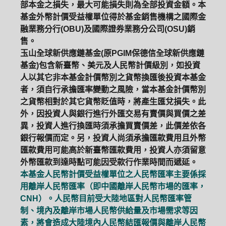
部本金之損失，最大可能損失則為全部投資金額。本
基金外幣計價受益權單位得於基金銷售機構之國際金
融業務分行(OBU)及國際證券業務分公司(OSU)銷
售。
玉山全球新供應鏈基金(原PGIM保德信全球新供應鏈
基金)包含新臺幣、美元及人民幣計價級別，如投資
人以其它非本基金計價幣別之貨幣換匯後投資本基金
者，須自行承擔匯率變動之風險，當本基金計價幣別
之貨幣相對於其它貨幣貶值時，將產生匯兌損失。此
外，因投資人與銀行進行外匯交易有賣價與買價之差
異，投資人進行換匯時須承擔買賣價差，此價差依各
銀行報價而定。另，投資人尚須承擔匯款費用且外幣
匯款費用可能高於新臺幣匯款費用，投資人亦須留意
外幣匯款到達時點可能因受款行作業時間而遞延。
本基金人民幣計價受益權單位之人民幣匯率主要係採
用離岸人民幣匯率（即中國離岸人民幣市場的匯率，
CNH）。人民幣目前受大陸地區對人民幣匯率管
制、境內及離岸市場人民幣供給量及市場需求等因
素，將會造成大陸境內人民幣結匯報價與離岸人民幣