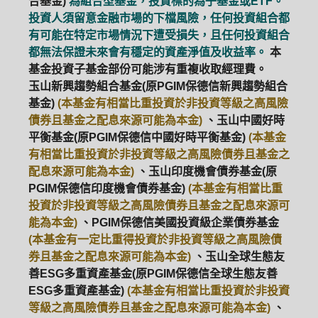
合基金)
為組合型基金，投資標的為子基金或ETF。
投資人須留意金融市場的下檔風險，任何投資組合都
有可能在特定市場情況下遭受損失，且任何投資組合
都無法保證未來會有穩定的資產淨值及收益率。
本
基金投資子基金部份可能涉有重複收取經理費。
玉山新興趨勢組合基金(原PGIM保德信新興趨勢組合
基金)
(本基金有相當比重投資於非投資等級之高風險
債券且基金之配息來源可能為本金)
、玉山中國好時
平衡基金(原PGIM保德信中國好時平衡基金)
(本基金
有相當比重投資於非投資等級之高風險債券且基金之
配息來源可能為本金)
、玉山印度機會債券基金(原
PGIM保德信印度機會債券基金)
(本基金有相當比重
投資於非投資等級之高風險債券且基金之配息來源可
能為本金)
、PGIM保德信美國投資級企業債券基金
(本基金有一定比重得投資於非投資等級之高風險債
券且基金之配息來源可能為本金)
、玉山全球生態友
善ESG多重資產基金(原PGIM保德信全球生態友善
ESG多重資產基金)
(本基金有相當比重投資於非投資
等級之高風險債券且基金之配息來源可能為本金)
、