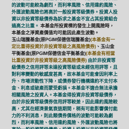
的波動可能較為劇烈，而利率風險、信用違約風險、
外匯波動風險也將高於一般投資等級債券。投資人投
資以非投資等級債券為訴求之基金不宜占其投資組合
過高之比重。
本基金所投資標的發生上開風險時，
本基金之淨資產價值均可能因此產生波動。
玉山瑞騰基金(原PGIM保德信瑞騰基金)
(本基金有一
定比重得投資於非投資等級之高風險債券)
、玉山金
平衡基金(原PGIM保德信金平衡基金)
(本基金有相當
比重投資於非投資等級之高風險債券)
由於非投資等
級債券之信用評等未達投資等級或未經信用評等，且
對利率變動的敏感度甚高，故本基金可能會因利率上
升、市場流動性下降，或債券發行機構違約不支付本
金、利息或破產而蒙受虧損。本基金不適合無法承擔
相關風險之投資人。本基金得投資非投資等級債券，
由於非投資等級債券信用評等較差，因此違約風險較
高，尤其在經濟景氣衰退期間，稍有可能影響償付能
力的不利消息，則此類債券價格的波動可能較為劇
烈，而利率風險、信用違約風險、外匯波動風險也將