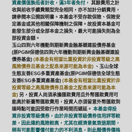
資產價值孰低者計收，滿3年者免付，
其餘費用之計
收與前收手續費類型完全相同，亦不加計分銷費用，
請參閱本公開說明書。本基金不受存款保險、保險安
定基金或其他相關保障機制之保障。故投資本基金可
能發生部分或全部本金之損失，最大可能損失則為全
部投資金額。
玉山四到六年機動到期新興金融基礎建設債券基金
(原PGIM保德信四到六年機動到期新興金融基礎建設
債券基金)
(本基金有相當比重投資於非投資等級之高
風險債券且基金之配息來源可能為本金)
、玉山全球
生態友善ESG多重資產基金(原PGIM保德信全球生態
友善ESG多重資產基金)
(本基金有相當比重投資於非
投資等級之高風險債券且基金之配息來源可能為本
金)
另，投資人尚須承擔匯款費用且外幣匯款費用可
能高於新臺幣匯款費用，投資人亦須留意外幣匯款到
達時點可能因受款行作業時間而遞延。
本基金得投
資非投資等級債券，由於非投資等級債券信用評等較
差，因此違約風險較高，尤其在經濟景氣衰退期間，
稍有可能影響償付能力的不利消息，則此類債券價格