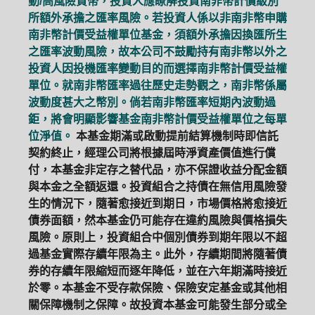
動/高風險貨幣，投資人應瞭解投資南非幣計價級別
所額外承擔之匯率風險。若投資人係以非南非幣申購
南非幣計價受益權單位基金，須額外承擔因換匯所生
之匯率波動風險，故本公司不鼓勵持有南非幣以外之
投資人因投機匯率變動目的而選擇南非幣計價受益權
單位。就南非幣匯率過往歷史走勢觀之，南非幣係屬
波動度甚大之幣別。倘若南非幣匯率短期內波動過
鉅，將會明顯影響基金南非幣計價受益權單位之每單
位淨值。
本基金期滿或啟動提前結算機制時即信託
契約終止，經理公司將根據屆時淨資產價值進行償
付，本基金非定存之替代品，亦不保證收益分配金額
與本金之全額返還。投資組合之持債在無信用風險發
生的情況下，隨著愈接近到期日，市場價格將愈接近
債券面額，然本基金仍可能存在違約風險與價格損失
風險。原則上，投資組合中個別債券到期年限以不超
過基金實際存續年限為主。此外，存續期間將隨著債
券的存續年限縮短而逐年降低，並在六年期滿時接近
於零。本基金不受存款保險、保險安定基金或其他相
關保障機制之保障。故投資本基金可能發生部分或全