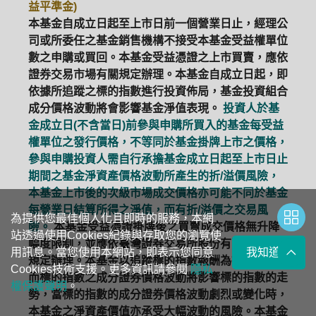
益平準金)
本基金自成立日起至上市日前一個營業日止，經理公
司或所委任之基金銷售機構不接受本基金受益權單位
數之申購或買回。本基金受益憑證之上市買賣，應依
證券交易市場有關規定辦理。本基金自成立日起，即
依據所追蹤之標的指數進行投資佈局，基金投資組合
成分價格波動將會影響基金淨值表現。
投資人於基
金成立日(不含當日)前參與申購所買入的基金每受益
權單位之發行價格，不等同於基金掛牌上市之價格，
參與申購投資人需自行承擔基金成立日起至上市日止
期間之基金淨資產價格波動所產生的折/溢價風險，
本基金上市後的次級市場成交價格亦可能不同於基金
每營業日結算所得之淨值，而有折/溢價之交易風
為提供您最佳個人化且即時的服務，本網
險。
本基金受益憑證掛牌後之買賣成交價格無升降
站透過使用Cookies紀錄與存取您的瀏覽使
幅度限制，並應依臺灣證券交易所股份有限公司有關
用訊息。當您使用本網站，即表示您同意
我知道了
規定辦理。本基金以追蹤標的指數報酬為操作目標，
Cookies技術支援。更多資訊請參閱
隱私
而標的指數之成分證券價格波動將影響標的指數的走
權保護聲明
。
勢，當標的指數的成分證券價格波動劇烈或變化時，
本基金之淨資產價值亦承受大幅波動的風險。本基金