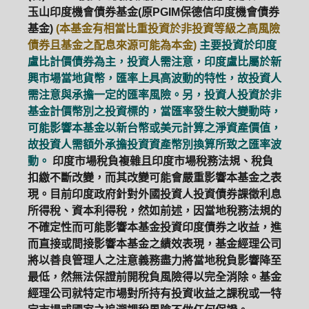
玉山印度機會債券基金(原PGIM保德信印度機會債券
基金)
(本基金有相當比重投資於非投資等級之高風險
債券且基金之配息來源可能為本金)
主要投資於印度
盧比計價債券為主，投資人需注意，印度盧比屬於新
興市場當地貨幣，匯率上具高波動的特性，故投資人
需注意與承擔一定的匯率風險。另，投資人投資於非
基金計價幣別之投資標的，當匯率發生較大變動時，
可能影響本基金以新台幣或美元計算之淨資產價值，
故投資人需額外承擔投資資產幣別換算所致之匯率波
動。
印度市場稅負複雜且印度市場稅務法規、稅負
扣繳不斷改變，而其改變可能會嚴重影響本基金之表
現。目前印度政府針對外國投資人投資債券課徵利息
所得稅、資本利得稅，然如前述，因當地稅務法規的
不確定性而可能影響本基金投資印度債券之收益，進
而直接或間接影響本基金之績效表現，基金經理公司
將以善良管理人之注意義務盡力將當地稅負影響降至
最低，然無法保證前開稅負風險得以完全消除。基金
經理公司就特定市場對所持有投資收益之課稅或一特