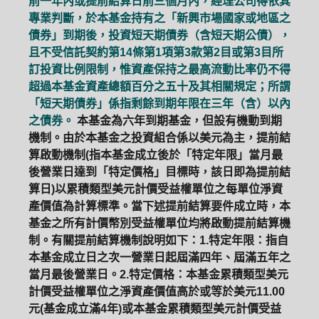
前一年內或提前結算日前三個月內，經理公司得依其
專業判斷，於本基金持有之「新興市場國家或地區之
債券」到期後，投資短天期債券（含短天期公債），
且不受信託契約第14條第1項第3款第2目或第3目所
訂投資比例限制，惟資產保持之最高流動比率仍不得
超過本基金資產總額百分之五十及其相關規定；所謂
「短天期債券」係指剩餘到期年限在三年（含）以內
之債券。
本基金為六年到期基金，但設有機動到期
機制。由於本基金之投資組合係以美元為主，提前結
算啟動機制(指本基金成立後於「特定年限」當月最
後營業日達到「特定價格」目標時，該日即為提前結
算日)以累積類型美元計價受益權單位之每單位淨資
產價值為計算標準。當下述提前結算要件成立時，本
基金之所有計價幣別受益權單位均將啟動提前結算機
制。有關提前結算機制說明如下：1.特定年限：指自
本基金成立日之次一營業日起屆滿四年、屆滿五年之
當月最後營業日。2.特定價格：本基金累積類型美元
計價受益權單位之淨資產價值高於或等於美元11.00
元(基金成立滿4年)或本基金累積類型美元計價受益