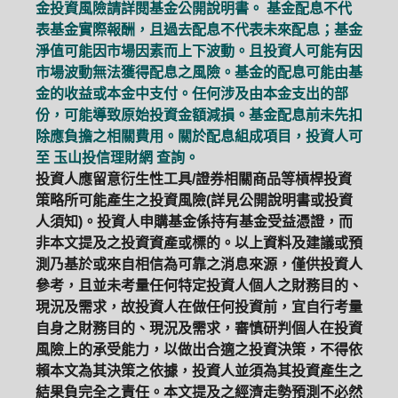
金投資風險請詳閱基金公開說明書。 基金配息不代
表基金實際報酬，且過去配息不代表未來配息；基金
淨值可能因市場因素而上下波動。且投資人可能有因
市場波動無法獲得配息之風險。基金的配息可能由基
金的收益或本金中支付。任何涉及由本金支出的部
份，可能導致原始投資金額減損。基金配息前未先扣
除應負擔之相關費用。關於配息組成項目，投資人可
至
玉山投信理財網
查詢。
投資人應留意衍生性工具/證券相關商品等槓桿投資
策略所可能產生之投資風險(詳見公開說明書或投資
人須知)。投資人申購基金係持有基金受益憑證，而
非本文提及之投資資產或標的。以上資料及建議或預
測乃基於或來自相信為可靠之消息來源，僅供投資人
參考，且並未考量任何特定投資人個人之財務目的、
現況及需求，故投資人在做任何投資前，宜自行考量
自身之財務目的、現況及需求，審慎研判個人在投資
風險上的承受能力，以做出合適之投資決策，不得依
賴本文為其決策之依據，投資人並須為其投資產生之
結果負完全之責任。本文提及之經濟走勢預測不必然