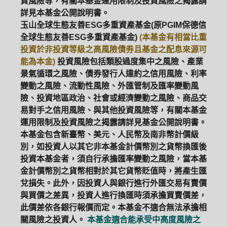
資風險等，有關本基金運用限制及投資風險之揭露請
詳見本基金公開說明書。
玉山全球生態友善ESG多重資產基金(原PGIM保德信
全球生態友善ESG多重資產基金)
(本基金有相當比重
投資於非投資等級之高風險債券且基金之配息來源可
能為本金)
投資風險包括類股過度集中之風險、產業
景氣循環之風險、債券發行人違約之信用風險、利率
變動之風險、流動性風險、外匯管制及匯率變動風
險、投資地區政治、社會或經濟變動之風險、商品交
易對手之信用風險、與其他投資風險等，有關本基金
運用限制及投資風險之揭露請詳見基金公開說明書。
本基金包含新臺幣、美元、人民幣及南非幣計價級
別，如投資人以其它非本基金計價幣別之貨幣換匯後
投資本基金者，須自行承擔匯率變動之風險，當本基
金計價幣別之貨幣相對於其它貨幣貶值時，將產生匯
兌損失。此外，因投資人與銀行進行外匯交易有賣價
與買價之差異，投資人進行換匯時須承擔買賣價差，
此價差依各銀行報價而定。本基金不適合無法承擔相
關風險之投資人。
本基金適合能承受中高度風險之