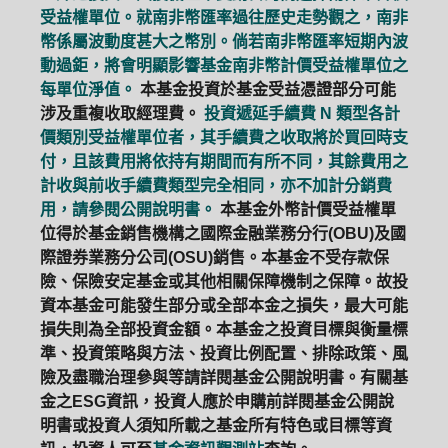
受益權單位。就南非幣匯率過往歷史走勢觀之，南非
幣係屬波動度甚大之幣別。倘若南非幣匯率短期內波
動過鉅，將會明顯影響基金南非幣計價受益權單位之
每單位淨值。
本基金投資於基金受益憑證部分可能
涉及重複收取經理費。
投資遞延手續費 N 類型各計
價類別受益權單位者，其手續費之收取將於買回時支
付，且該費用將依持有期間而有所不同，其餘費用之
計收與前收手續費類型完全相同，亦不加計分銷費
用，請參閱公開說明書。
本基金外幣計價受益權單
位得於基金銷售機構之國際金融業務分行(OBU)及國
際證券業務分公司(OSU)銷售。本基金不受存款保
險、保險安定基金或其他相關保障機制之保障。故投
資本基金可能發生部分或全部本金之損失，最大可能
損失則為全部投資金額。本基金之投資目標與衡量標
準、投資策略與方法、投資比例配置、排除政策、風
險及盡職治理參與等請詳閱基金公開說明書。有關基
金之ESG資訊，投資人應於申購前詳閱基金公開說
明書或投資人須知所載之基金所有特色或目標等資