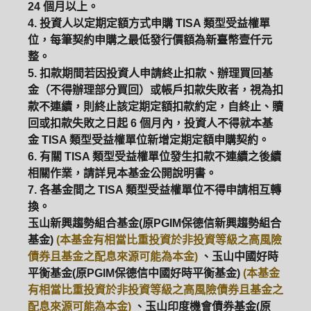
24 個月以上。
4. 投資人以定期定額方式申購 TISA 類型受益權單
位，每筆契約申購之最低發行價額為新臺幣壹仟元
整。
5. 扣款期間若因投資人申請終止扣款、辦理買回基
金（不得辦理部分買回）或帳戶扣款失敗者，視為扣
款不連續，則終止該定期定額扣款約定，自終止、贖
回或扣款失敗之日起 6 個月內，投資人不得就本基
金 TISA 類型受益權單位新增定期定額申購契約。
6. 有關 TISA 類型受益權單位發生扣款不連續之後續
相關作業，請詳見本基金公開說明書。
7. 各基金間之 TISA 類型受益權單位不得申請相互轉
換。
玉山新興趨勢組合基金(原PGIM保德信新興趨勢組合
基金)
(本基金有相當比重投資於非投資等級之高風險
債券且基金之配息來源可能為本金)
、玉山中國好時
平衡基金(原PGIM保德信中國好時平衡基金)
(本基金
有相當比重投資於非投資等級之高風險債券且基金之
配息來源可能為本金)
、玉山印度機會債券基金(原