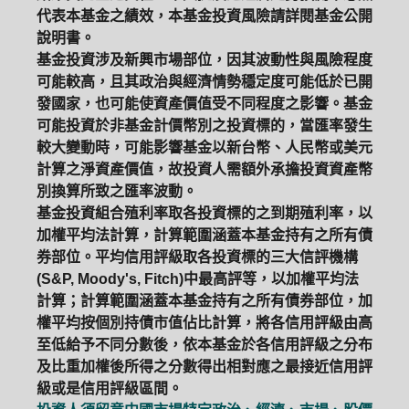
代表本基金之績效，本基金投資風險請詳閱基金公開
說明書。
基金投資涉及新興市場部位，因其波動性與風險程度
可能較高，且其政治與經濟情勢穩定度可能低於已開
發國家，也可能使資產價值受不同程度之影響。基金
可能投資於非基金計價幣別之投資標的，當匯率發生
較大變動時，可能影響基金以新台幣、人民幣或美元
計算之淨資產價值，故投資人需額外承擔投資資產幣
別換算所致之匯率波動。
基金投資組合殖利率取各投資標的之到期殖利率，以
加權平均法計算，計算範圍涵蓋本基金持有之所有債
券部位。平均信用評級取各投資標的三大信評機構
(S&P, Moody's, Fitch)中最高評等，以加權平均法
計算；計算範圍涵蓋本基金持有之所有債券部位，加
權平均按個別持債市值佔比計算，將各信用評級由高
至低給予不同分數後，依本基金於各信用評級之分布
及比重加權後所得之分數得出相對應之最接近信用評
級或是信用評級區間。