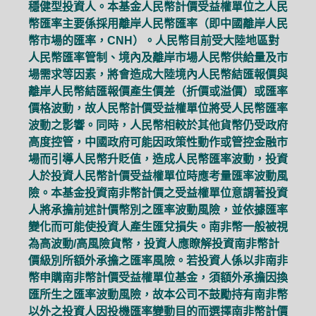
穩健型投資人。本基金人民幣計價受益權單位之人民
幣匯率主要係採用離岸人民幣匯率（即中國離岸人民
幣市場的匯率，CNH）。人民幣目前受大陸地區對
人民幣匯率管制、境內及離岸市場人民幣供給量及市
場需求等因素，將會造成大陸境內人民幣結匯報價與
離岸人民幣結匯報價產生價差（折價或溢價）或匯率
價格波動，故人民幣計價受益權單位將受人民幣匯率
波動之影響。同時，人民幣相較於其他貨幣仍受政府
高度控管，中國政府可能因政策性動作或管控金融市
場而引導人民幣升貶值，造成人民幣匯率波動，投資
人於投資人民幣計價受益權單位時應考量匯率波動風
險。本基金投資南非幣計價之受益權單位意謂著投資
人將承擔前述計價幣別之匯率波動風險，並依據匯率
變化而可能使投資人產生匯兌損失。南非幣一般被視
為高波動/高風險貨幣，投資人應瞭解投資南非幣計
價級別所額外承擔之匯率風險。若投資人係以非南非
幣申購南非幣計價受益權單位基金，須額外承擔因換
匯所生之匯率波動風險，故本公司不鼓勵持有南非幣
以外之投資人因投機匯率變動目的而選擇南非幣計價