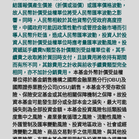
結匯報價產生價差（折價或溢價）或匯率價格波動，
故人民幣計價受益權單位將受人民幣匯率波動之影
響。同時，人民幣相較於其他貨幣仍受政府高度控
管，中國政府可能因政策性動作或管控金融市場而引
導人民幣升貶值，造成人民幣匯率波動，投資人於投
資人民幣計價受益權單位時應考量匯率波動風險。投
資遞延手續費N類型各計價類別受益權單位者，其手
續費之收取將於買回時支付，且該費用將依持有期間
而有所不同，其餘費用之計收與前收手續費類型完全
相同，亦不加計分銷費用。
本基金外幣計價受益權
單位得於基金銷售機構之國際金融業務分行(OBU)及
國際證券業務分公司(OSU)銷售。本基金不受存款保
險、保險安定基金或其他相關保障機制之保障。故投
資本基金可能發生部分或全部本金之損失，最大可能
損失則為全部投資金額。本基金投資風險包括類股過
度集中之風險、產業景氣循環之風險、流動性風險、
外匯管制及匯率變動風險、投資地區政治、社會或經
濟變動之風險、商品交易對手之信用風險、與其他投