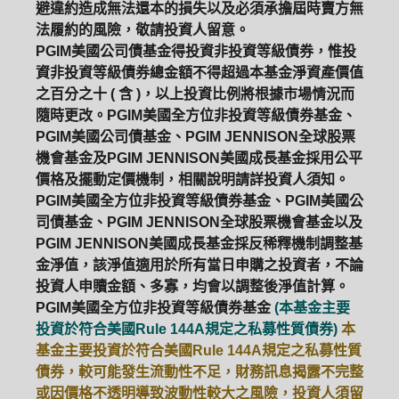
避違約造成無法還本的損失以及必須承擔屆時賣方無
法履約的風險，敬請投資人留意。
ETF
中國好時平衡
壽星優惠
PGIM美國公司債基金得投資非投資等級債券，惟投
資非投資等級債券總金額不得超過本基金淨資產價值
醫療生化
中國品牌
0%手續費
之百分之十 ( 含 )，以上投資比例將根據市場情況而
隨時更改。PGIM美國全方位非投資等級債券基金、
基金申購
策略成長
拉丁美洲
PGIM美國公司債基金、PGIM JENNISON全球股票
機會基金及PGIM JENNISON美國成長基金採用公平
大中華
價格及擺動定價機制，相關說明請詳投資人須知。
PGIM美國全方位非投資等級債券基金、PGIM美國公
司債基金、PGIM JENNISON全球股票機會基金以及
PGIM JENNISON美國成長基金採反稀釋機制調整基
金淨值，該淨值適用於所有當日申購之投資者，不論
投資人申贖金額、多寡，均會以調整後淨值計算。
PGIM美國全方位非投資等級債券基金
(本基金主要
投資於符合美國Rule 144A規定之私募性質債券)
本
基金主要投資於符合美國Rule 144A規定之私募性質
債券，較可能發生流動性不足，財務訊息揭露不完整
或因價格不透明導致波動性較大之風險，投資人須留