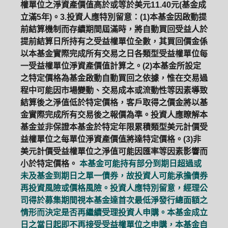
權單位之淨資產價值高於或等於美元11.40元(基金成
立滿5年)。3.投資人應特別留意：(1)本基金因啟動提
前結算機制而存續期間屆滿時，將自動買回受益人於
提前結算日所持有之受益權單位全數，其買回價金係
以本基金實際完成所有交易之日各類型受益權單位每
一受益權單位淨資產價值計算之。(2)本基金所設定
之特定價格為基金啟動自動買回之依據，惟在交易過
程中可能因市場變動、交易成本或流動性等因素導致
結算後之淨值低於特定價格，客戶取得之價金將以基
金實際完成所有交易後之報價為準。投資人應瞭解本
基金並非保證本基金於特定年限累積類型美元計價受
益權單位之每單位淨資產價值將達特定價格。(3)非
美元計價受益權單位之淨值可能因匯率等因素影響而
小於特定價格。
本基金可能持有部分到期日超過或
未及基金到期日之單一債券，故投資人可能承擔債券
再投資風險或價格風險。投資人應特別留意，經理公
司得於募集期間視本基金達首次最低淨發行總面額之
情形而決定是否再繼續受理投資人申購。本基金成立
日之當日起即不再接受受益權單位之申購，本基金自