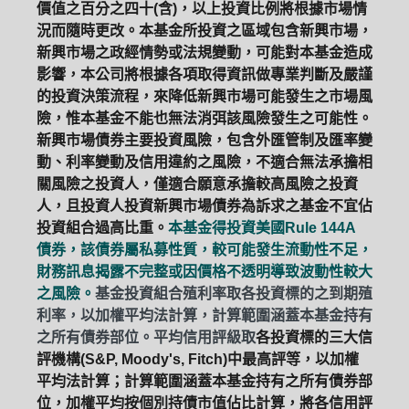
價值之百分之四十(含)，以上投資比例將根據市場情
況而隨時更改。本基金所投資之區域包含新興市場，
新興市場之政經情勢或法規變動，可能對本基金造成
影響，本公司將根據各項取得資訊做專業判斷及嚴謹
的投資決策流程，來降低新興市場可能發生之市場風
險，惟本基金不能也無法消弭該風險發生之可能性。
新興市場債券主要投資風險，包含外匯管制及匯率變
動、利率變動及信用違約之風險，不適合無法承擔相
關風險之投資人，僅適合願意承擔較高風險之投資
人，且投資人投資新興市場債券為訴求之基金不宜佔
投資組合過高比重。
本基金得投資美國Rule 144A
債券，該債券屬私募性質，較可能發生流動性不足，
財務訊息揭露不完整或因價格不透明導致波動性較大
之風險。
基金投資組合殖利率取各投資標的之到期殖
利率，以加權平均法計算，計算範圍涵蓋本基金持有
之所有債券部位。平均信用評級取
各投資標的三大信
評機構(S&P, Moody's, Fitch)中最高評等，以加權
平均法計算；計算範圍涵蓋本基金持有之所有債券部
位，加權平均按個別持債市值佔比計算，將各信用評