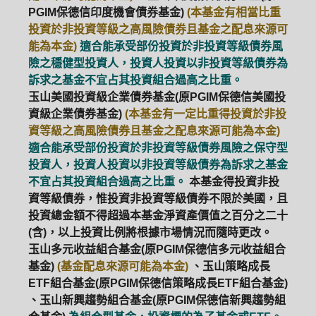
PGIM保德信印度機會債券基金)
(本基金有相當比重
投資於非投資等級之高風險債券且基金之配息來源可
能為本金)
適合能承受部份投資於非投資等級債券風
險之穩健型投資人，投資人投資以非投資等級債券為
訴求之基金不宜占其投資組合過高之比重。
玉山美國投資級企業債券基金(原PGIM保德信美國投
資級企業債券基金)
(本基金有一定比重得投資於非投
資等級之高風險債券且基金之配息來源可能為本金)
適合能承受部份投資於非投資等級債券風險之保守型
投資人，投資人投資以非投資等級債券為訴求之基金
不宜占其投資組合過高之比重。
本基金得投資非投
資等級債券，惟投資非投資等級債券不限於美國，且
投資總金額不得超過本基金淨資產價值之百分之二十
(含)，以上投資比例將根據市場情況而隨時更改。
玉山多元收益組合基金(原PGIM保德信多元收益組合
基金)
(基金配息來源可能為本金)
、玉山策略成長
ETF組合基金(原PGIM保德信策略成長ETF組合基金)
、玉山新興趨勢組合基金(原PGIM保德信新興趨勢組