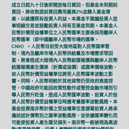
成立日起九十日後即開放每日買回，但基金未到期前
買回，將收取提前買回費用最高2%並歸入基金資
產，以維護既有投資人利益。本基金不建議投資人從
事短線交易並鼓勵投資人持有至基金到期。本基金人
民幣計價受益權單位之人民幣匯率主要係採用離岸人
民幣匯率（即中國離岸人民幣市場的匯率，
CNH）。人民幣目前受大陸地區對人民幣匯率管
制、境內及離岸市場人民幣供給量及市場需求等因
素，將會造成大陸境內人民幣結匯報價與離岸人民幣
結匯報價產生價差（折價或溢價）或匯率價格波動，
故人民幣計價受益權單位將受人民幣匯率波動之影
響。同時，人民幣相較於其他貨幣仍受政府高度控
管，中國政府可能因政策性動作或管控金融市場而引
導人民幣升貶值，造成人民幣匯率波動，投資人於投
資人民幣計價受益權單位時應考量匯率波動風險。本
基金投資南非幣計價之受益權單位意謂著投資人將承
擔前述計價幣別之匯率波動風險，並依據匯率變化而
可能使投資人產生匯兌損失。南非幣一般被視為高波