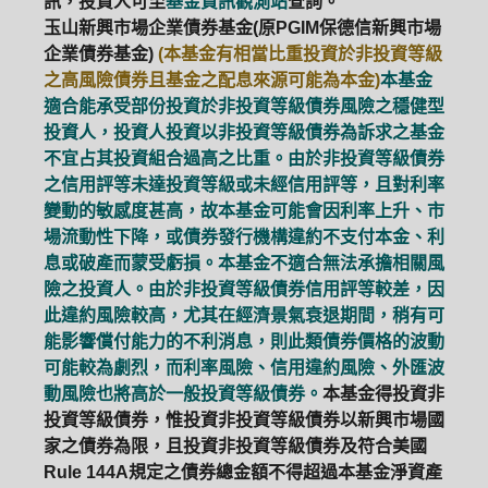
訊，投資人可至
基金資訊觀測站
查詢。
玉山新興市場企業債券基金(原PGIM保德信新興市場
企業債券基金)
(本基金有相當比重投資於非投資等級
之高風險債券且基金之配息來源可能為本金)
本基金
適合能承受部份投資於非投資等級債券風險之穩健型
投資人，投資人投資以非投資等級債券為訴求之基金
不宜占其投資組合過高之比重。由於非投資等級債券
之信用評等未達投資等級或未經信用評等，且對利率
變動的敏感度甚高，故本基金可能會因利率上升、市
場流動性下降，或債券發行機構違約不支付本金、利
息或破產而蒙受虧損。本基金不適合無法承擔相關風
險之投資人。由於非投資等級債券信用評等較差，因
此違約風險較高，尤其在經濟景氣衰退期間，稍有可
能影響償付能力的不利消息，則此類債券價格的波動
可能較為劇烈，而利率風險、信用違約風險、外匯波
動風險也將高於一般投資等級債券。
本基金得投資非
投資等級債券，惟投資非投資等級債券以新興市場國
家之債券為限，且投資非投資等級債券及符合美國
Rule 144A規定之債券總金額不得超過本基金淨資產