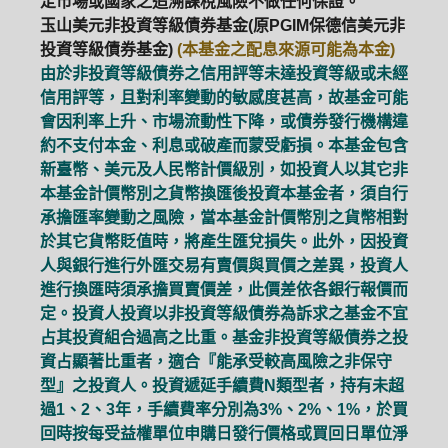
定市場或國家之追溯課稅風險不做任何保證。
玉山美元非投資等級債券基金(原PGIM保德信美元非
投資等級債券基金)
(本基金之配息來源可能為本金)
由於非投資等級債券之信用評等未達投資等級或未經
信用評等，且對利率變動的敏感度甚高，故基金可能
會因利率上升、市場流動性下降，或債券發行機構違
約不支付本金、利息或破產而蒙受虧損。本基金包含
新臺幣、美元及人民幣計價級別，如投資人以其它非
本基金計價幣別之貨幣換匯後投資本基金者，須自行
承擔匯率變動之風險，當本基金計價幣別之貨幣相對
於其它貨幣貶值時，將產生匯兌損失。此外，因投資
人與銀行進行外匯交易有賣價與買價之差異，投資人
進行換匯時須承擔買賣價差，此價差依各銀行報價而
定。投資人投資以非投資等級債券為訴求之基金不宜
占其投資組合過高之比重。基金非投資等級債券之投
資占顯著比重者，適合『能承受較高風險之非保守
型』之投資人。投資遞延手續費N類型者，持有未超
過1、2、3年，手續費率分別為3%、2%、1%，於買
回時按每受益權單位申購日發行價格或買回日單位淨