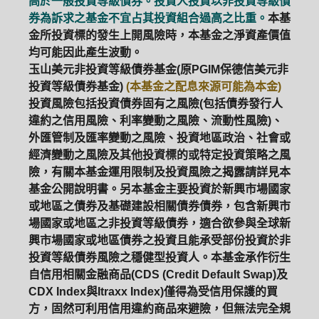
高於一般投資等級債券。投資人投資以非投資等級債
券為訴求之基金不宜占其投資組合過高之比重。
本基
金所投資標的發生上開風險時，本基金之淨資產價值
均可能因此產生波動。
玉山美元非投資等級債券基金(原PGIM保德信美元非
投資等級債券基金)
(本基金之配息來源可能為本金)
投資風險包括投資債券固有之風險(包括債券發行人
違約之信用風險、利率變動之風險、流動性風險)、
外匯管制及匯率變動之風險、投資地區政治、社會或
經濟變動之風險及其他投資標的或特定投資策略之風
險，有關本基金運用限制及投資風險之揭露請詳見本
基金公開說明書。另本基金主要投資於新興市場國家
或地區之債券及基礎建設相關債券債券，包含新興市
場國家或地區之非投資等級債券，適合欲參與全球新
興市場國家或地區債券之投資且能承受部份投資於非
投資等級債券風險之穩健型投資人。本基金承作衍生
自信用相關金融商品(CDS (Credit Default Swap)及
PGIM系列基金
168循環投資
CDX Index與Itraxx Index)僅得為受信用保護的買
方，固然可利用信用違約商品來避險，但無法完全規
定期(不)定額
高成長基金
月配息