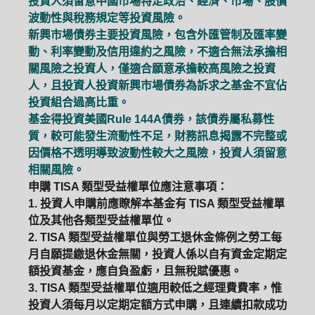
投資人須留意中國市場特定政治、經濟、市場、股價
波動性與稅務規定等投資風險。
新興市場債券主要投資風險，包含外匯管制及匯率變
動、利率變動及信用違約之風險，不適合無法承擔相
關風險之投資人，僅適合願意承擔較高風險之投資
人，且投資人投資新興市場債券為訴求之基金不宜佔
投資組合過高比重。
基金得投資美國Rule 144A債券，該債券屬私募性
質，較可能發生流動性不足，財務訊息揭露不完整或
因價格不透明導致波動性較大之風險，投資人須留意
相關風險。
申購 TISA 類型受益權單位應注意事項：
1. 投資人申購前應瞭解本基金有 TISA 類型受益權單
位及其他各類型受益權單位。
2. TISA 類型受益權單位與勞工退休金條例之勞工每
月自願提繳退休金無關，投資人係以自有資金定期定
額投資基金，應自負盈虧，且無稅賦優惠。
3. TISA 類型受益權單位適用較低之經理費費率，惟
投資人須每月以定期定額方式申購，且連續扣款成功