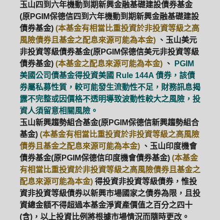
玉山四到六年機動到期新興金融基礎建設債券基金
(原PGIM保德信四到六年機動到期新興金融基礎建設
債券基金)
(本基金有相當比重投資於非投資等級之高
風險債券且基金之配息來源可能為本金)
、玉山美元
非投資等級債券基金(原PGIM保德信美元非投資等級
債券基金)
(本基金之配息來源可能為本金)
、
PGIM
美國公司債基金得投資美國 Rule 144A 債券，該債
券屬私募性質，較可能發生流動性不足，財務訊息揭
露不完整或因價格不透明導致波動性較大之風險，投
資人須留意相關風險。
玉山新興趨勢組合基金(原PGIM保德信新興趨勢組合
基金)
(本基金有相當比重投資於非投資等級之高風險
債券且基金之配息來源可能為本金)
、玉山印度機會
債券基金(原PGIM保德信印度機會債券基金)
(本基金
有相當比重投資於非投資等級之高風險債券且基金之
配息來源可能為本金)
得投資非投資等級債券，惟投
資非投資等級債券以新興市場國家之債券為限，且投
資總金額不得超過本基金淨資產價值之百分之四十
(含)，以上投資比例將根據市場情況而隨時更改。