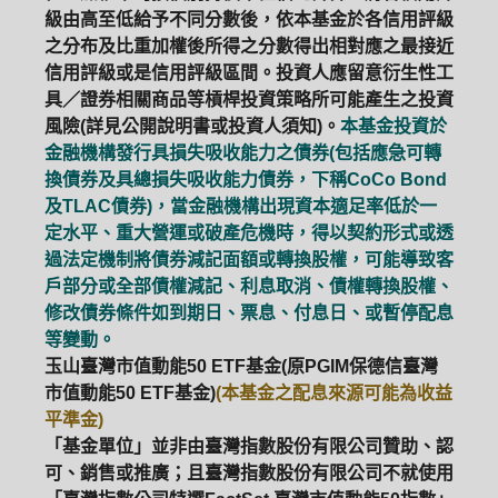
級由高至低給予不同分數後，依本基金於各信用評級
之分布及比重加權後所得之分數得出相對應之最接近
信用評級或是信用評級區間。投資人應留意衍生性工
具／證券相關商品等槓桿投資策略所可能產生之投資
風險(詳見公開說明書或投資人須知)。
本基金投資於
金融機構發行具損失吸收能力之債券(包括應急可轉
換債券及具總損失吸收能力債券，下稱CoCo Bond
及TLAC債券)，當金融機構出現資本適足率低於一
定水平、重大營運或破產危機時，得以契約形式或透
過法定機制將債券減記面額或轉換股權，可能導致客
戶部分或全部債權減記、利息取消、債權轉換股權、
修改債券條件如到期日、票息、付息日、或暫停配息
等變動。
玉山臺灣市值動能50 ETF基金(原PGIM保德信臺灣
市值動能50 ETF基金)
(本基金之配息來源可能為收益
平準金)
「基金單位」並非由臺灣指數股份有限公司贊助、認
可、銷售或推廣；且臺灣指數股份有限公司不就使用