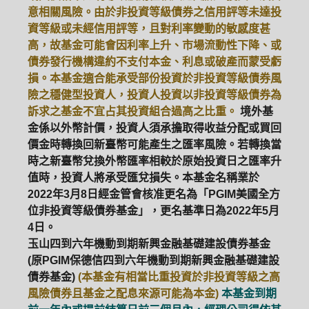
意相關風險。由於非投資等級債券之信用評等未達投
資等級或未經信用評等，且對利率變動的敏感度甚
高，故基金可能會因利率上升、市場流動性下降、或
債券發行機構違約不支付本金、利息或破產而蒙受虧
損。本基金適合能承受部份投資於非投資等級債券風
險之穩健型投資人，投資人投資以非投資等級債券為
訴求之基金不宜占其投資組合過高之比重。
境外基
金係以外幣計價，投資人須承擔取得收益分配或買回
價金時轉換回新臺幣可能產生之匯率風險。若轉換當
時之新臺幣兌換外幣匯率相較於原始投資日之匯率升
值時，投資人將承受匯兌損失。本基金名稱業於
2022年3月8日經金管會核准更名為「PGIM美國全方
位非投資等級債券基金」，更名基準日為2022年5月
4日。
玉山四到六年機動到期新興金融基礎建設債券基金
(原PGIM保德信四到六年機動到期新興金融基礎建設
債券基金)
(本基金有相當比重投資於非投資等級之高
風險債券且基金之配息來源可能為本金)
本基金到期