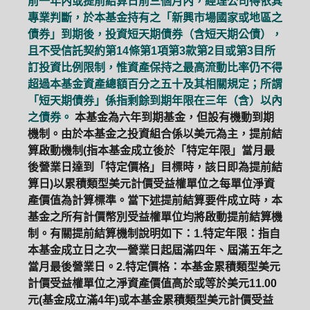
前一年內或提前結算日前三個月內，經理公司得依其
專業判斷，於本基金持有之「新興市場國家或地區之
債券」到期後，投資短天期債券（含短天期公債），
且不受信託契約第14條第1項第3款第2目或第3目所
訂投資比例限制，惟資產保持之最高流動比率仍不得
超過本基金資產總額百分之五十及其相關規定；所謂
「短天期債券」係指剩餘到期年限在三年（含）以內
之債券。
本基金為六年到期基金，但設有機動到期
機制。由於本基金之投資組合係以美元為主，提前結
算啟動機制(指本基金成立後於「特定年限」當月最
後營業日達到「特定價格」目標時，該日即為提前結
算日)以累積類型美元計價受益權單位之每單位淨資
產價值為計算標準。當下述提前結算要件成立時，本
基金之所有計價幣別受益權單位均將啟動提前結算機
制。有關提前結算機制說明如下：1.特定年限：指自
本基金成立日之次一營業日起屆滿四年、屆滿五年之
當月最後營業日。2.特定價格：本基金累積類型美元
計價受益權單位之淨資產價值高於或等於美元11.00
元(基金成立滿4年)或本基金累積類型美元計價受益