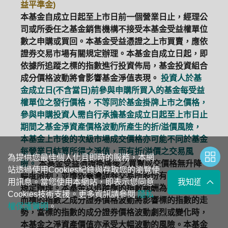
益平準金)
本基金自成立日起至上市日前一個營業日止，經理公
司或所委任之基金銷售機構不接受本基金受益權單位
數之申購或買回。本基金受益憑證之上市買賣，應依
證券交易市場有關規定辦理。本基金自成立日起，即
依據所追蹤之標的指數進行投資佈局，基金投資組合
成分價格波動將會影響基金淨值表現。
投資人於基
金成立日(不含當日)前參與申購所買入的基金每受益
權單位之發行價格，不等同於基金掛牌上市之價格，
參與申購投資人需自行承擔基金成立日起至上市日止
期間之基金淨資產價格波動所產生的折/溢價風險，
本基金上市後的次級市場成交價格亦可能不同於基金
每營業日結算所得之淨值，而有折/溢價之交易風
為提供您最佳個人化且即時的服務，本網
險。
本基金受益憑證掛牌後之買賣成交價格無升降
站透過使用Cookies紀錄與存取您的瀏覽使
幅度限制，並應依臺灣證券交易所股份有限公司有關
用訊息。當您使用本網站，即表示您同意
我知道了
規定辦理。本基金以追蹤標的指數報酬為操作目標，
Cookies技術支援。更多資訊請參閱
隱私
而標的指數之成分證券價格波動將影響標的指數的走
權保護聲明
。
勢，當標的指數的成分證券價格波動劇烈或變化時，
本基金之淨資產價值亦承受大幅波動的風險。本基金