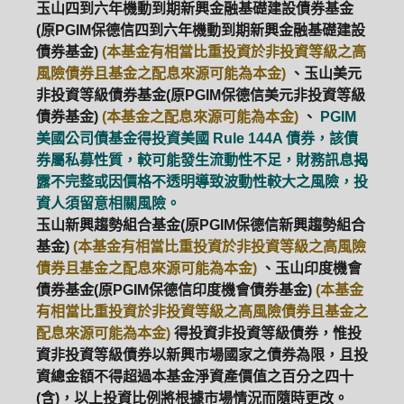
玉山四到六年機動到期新興金融基礎建設債券基金
(原PGIM保德信四到六年機動到期新興金融基礎建設
債券基金)
(本基金有相當比重投資於非投資等級之高
風險債券且基金之配息來源可能為本金)
、玉山美元
非投資等級債券基金(原PGIM保德信美元非投資等級
債券基金)
(本基金之配息來源可能為本金)
、
PGIM
美國公司債基金得投資美國 Rule 144A 債券，該債
券屬私募性質，較可能發生流動性不足，財務訊息揭
露不完整或因價格不透明導致波動性較大之風險，投
資人須留意相關風險。
玉山新興趨勢組合基金(原PGIM保德信新興趨勢組合
基金)
(本基金有相當比重投資於非投資等級之高風險
債券且基金之配息來源可能為本金)
、玉山印度機會
債券基金(原PGIM保德信印度機會債券基金)
(本基金
有相當比重投資於非投資等級之高風險債券且基金之
配息來源可能為本金)
得投資非投資等級債券，惟投
資非投資等級債券以新興市場國家之債券為限，且投
資總金額不得超過本基金淨資產價值之百分之四十
(含)，以上投資比例將根據市場情況而隨時更改。