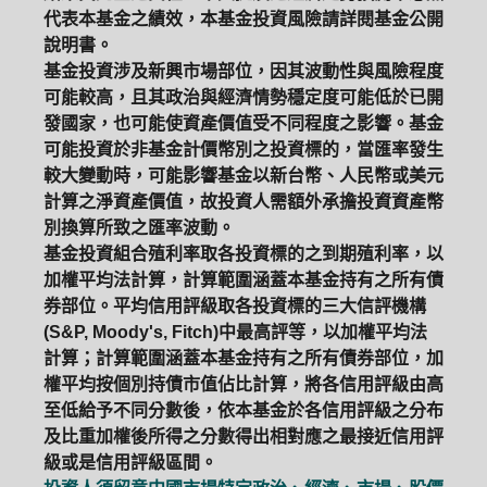
代表本基金之績效，本基金投資風險請詳閱基金公開
說明書。
基金投資涉及新興市場部位，因其波動性與風險程度
可能較高，且其政治與經濟情勢穩定度可能低於已開
發國家，也可能使資產價值受不同程度之影響。基金
可能投資於非基金計價幣別之投資標的，當匯率發生
較大變動時，可能影響基金以新台幣、人民幣或美元
計算之淨資產價值，故投資人需額外承擔投資資產幣
別換算所致之匯率波動。
基金投資組合殖利率取各投資標的之到期殖利率，以
加權平均法計算，計算範圍涵蓋本基金持有之所有債
券部位。平均信用評級取各投資標的三大信評機構
(S&P, Moody's, Fitch)中最高評等，以加權平均法
計算；計算範圍涵蓋本基金持有之所有債券部位，加
權平均按個別持債市值佔比計算，將各信用評級由高
至低給予不同分數後，依本基金於各信用評級之分布
及比重加權後所得之分數得出相對應之最接近信用評
級或是信用評級區間。