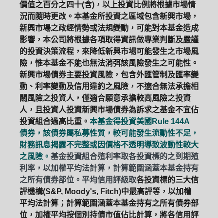
價值之百分之四十(含)，以上投資比例將根據市場情
況而隨時更改。本基金所投資之區域包含新興市場，
新興市場之政經情勢或法規變動，可能對本基金造成
影響，本公司將根據各項取得資訊做專業判斷及嚴謹
的投資決策流程，來降低新興市場可能發生之市場風
險，惟本基金不能也無法消弭該風險發生之可能性。
新興市場債券主要投資風險，包含外匯管制及匯率變
動、利率變動及信用違約之風險，不適合無法承擔相
關風險之投資人，僅適合願意承擔較高風險之投資
人，且投資人投資新興市場債券為訴求之基金不宜佔
投資組合過高比重。
本基金得投資美國Rule 144A
債券，該債券屬私募性質，較可能發生流動性不足，
財務訊息揭露不完整或因價格不透明導致波動性較大
之風險。
基金投資組合殖利率取各投資標的之到期殖
利率，以加權平均法計算，計算範圍涵蓋本基金持有
之所有債券部位。平均信用評級取
各投資標的三大信
評機構(S&P, Moody's, Fitch)中最高評等，以加權
平均法計算；計算範圍涵蓋本基金持有之所有債券部
位，加權平均按個別持債市值佔比計算，將各信用評