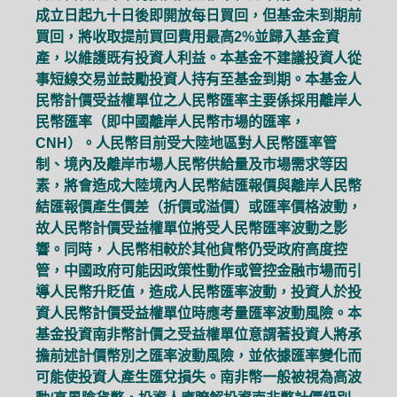
成立日起九十日後即開放每日買回，但基金未到期前
買回，將收取提前買回費用最高2%並歸入基金資
產，以維護既有投資人利益。本基金不建議投資人從
事短線交易並鼓勵投資人持有至基金到期。本基金人
民幣計價受益權單位之人民幣匯率主要係採用離岸人
民幣匯率（即中國離岸人民幣市場的匯率，
CNH）。人民幣目前受大陸地區對人民幣匯率管
制、境內及離岸市場人民幣供給量及市場需求等因
素，將會造成大陸境內人民幣結匯報價與離岸人民幣
結匯報價產生價差（折價或溢價）或匯率價格波動，
故人民幣計價受益權單位將受人民幣匯率波動之影
響。同時，人民幣相較於其他貨幣仍受政府高度控
管，中國政府可能因政策性動作或管控金融市場而引
導人民幣升貶值，造成人民幣匯率波動，投資人於投
資人民幣計價受益權單位時應考量匯率波動風險。本
基金投資南非幣計價之受益權單位意謂著投資人將承
擔前述計價幣別之匯率波動風險，並依據匯率變化而
可能使投資人產生匯兌損失。南非幣一般被視為高波