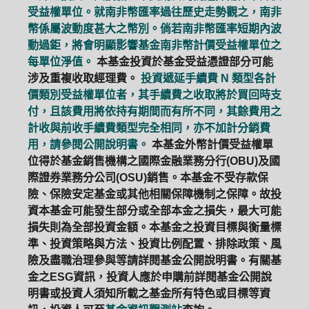
受益權單位。就南非幣匯率過往歷史走勢觀之，南非
幣係屬波動度甚大之幣別。倘若南非幣匯率短期內波
動過鉅，將會明顯影響基金南非幣計價受益權單位之
每單位淨值。
本基金投資於基金受益憑證部分可能
涉及重複收取經理費。
投資遞延手續費 N 類型各計
價類別受益權單位者，其手續費之收取將於買回時支
付，且該費用將依持有期間而有所不同，其餘費用之
計收與前收手續費類型完全相同，亦不加計分銷費
用，請參閱公開說明書。
本基金外幣計價受益權單
位得於基金銷售機構之國際金融業務分行(OBU)及國
際證券業務分公司(OSU)銷售。本基金不受存款保
險、保險安定基金或其他相關保障機制之保障。故投
資本基金可能發生部分或全部本金之損失，最大可能
損失則為全部投資金額。本基金之投資目標與衡量標
準、投資策略與方法、投資比例配置、排除政策、風
險及盡職治理參與等請詳閱基金公開說明書。有關基
金之ESG資訊，投資人應於申購前詳閱基金公開說
明書或投資人須知所載之基金所有特色或目標等資