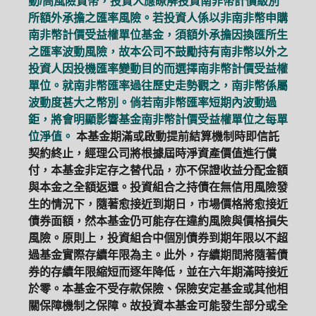
動/高風險貨幣，投資人應瞭解投資南非幣計價級別
所額外承擔之匯率風險。若投資人係以非南非幣申購
南非幣計價受益權單位基金，須額外承擔因換匯所生
之匯率波動風險，故本公司不鼓勵持有南非幣以外之
投資人因投機匯率變動目的而選擇南非幣計價受益權
單位。就南非幣匯率過往歷史走勢觀之，南非幣係屬
波動度甚大之幣別。倘若南非幣匯率短期內波動過
鉅，將會明顯影響基金南非幣計價受益權單位之每單
位淨值。
本基金期滿或啟動提前結算機制時即信託
契約終止，經理公司將根據屆時淨資產價值進行償
付，本基金非定存之替代品，亦不保證收益分配金額
與本金之全額返還。投資組合之持債在無信用風險發
生的情況下，隨著愈接近到期日，市場價格將愈接近
債券面額，然本基金仍可能存在違約風險與價格損失
風險。原則上，投資組合中個別債券到期年限以不超
過基金實際存續年限為主。此外，存續期間將隨著債
券的存續年限縮短而逐年降低，並在六年期滿時接近
於零。本基金不受存款保險、保險安定基金或其他相
關保障機制之保障。故投資本基金可能發生部分或全