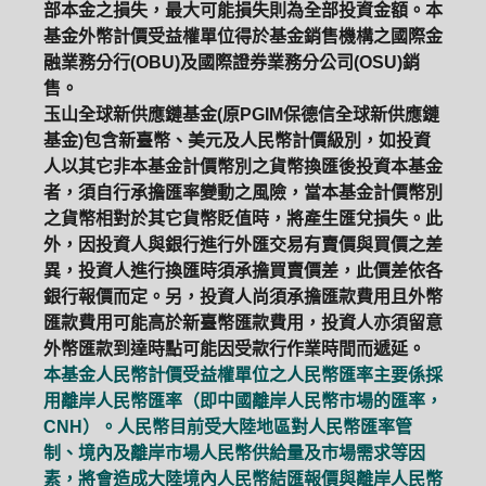
部本金之損失，最大可能損失則為全部投資金額。本
基金外幣計價受益權單位得於基金銷售機構之國際金
融業務分行(OBU)及國際證券業務分公司(OSU)銷
售。
玉山全球新供應鏈基金(原PGIM保德信全球新供應鏈
基金)包含新臺幣、美元及人民幣計價級別，如投資
人以其它非本基金計價幣別之貨幣換匯後投資本基金
者，須自行承擔匯率變動之風險，當本基金計價幣別
之貨幣相對於其它貨幣貶值時，將產生匯兌損失。此
外，因投資人與銀行進行外匯交易有賣價與買價之差
異，投資人進行換匯時須承擔買賣價差，此價差依各
銀行報價而定。另，投資人尚須承擔匯款費用且外幣
匯款費用可能高於新臺幣匯款費用，投資人亦須留意
外幣匯款到達時點可能因受款行作業時間而遞延。
本基金人民幣計價受益權單位之人民幣匯率主要係採
用離岸人民幣匯率（即中國離岸人民幣市場的匯率，
CNH）。人民幣目前受大陸地區對人民幣匯率管
制、境內及離岸市場人民幣供給量及市場需求等因
素，將會造成大陸境內人民幣結匯報價與離岸人民幣