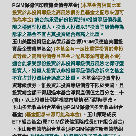
PGIM保德信印度機會債券基金)
(本基金有相當比重
投資於非投資等級之高風險債券且基金之配息來源可
能為本金)
適合能承受部份投資於非投資等級債券風
險之穩健型投資人，投資人投資以非投資等級債券為
訴求之基金不宜占其投資組合過高之比重。
玉山美國投資級企業債券基金(原PGIM保德信美國投
資級企業債券基金)
(本基金有一定比重得投資於非投
資等級之高風險債券且基金之配息來源可能為本金)
適合能承受部份投資於非投資等級債券風險之保守型
投資人，投資人投資以非投資等級債券為訴求之基金
不宜占其投資組合過高之比重。
本基金得投資非投
資等級債券，惟投資非投資等級債券不限於美國，且
投資總金額不得超過本基金淨資產價值之百分之二十
(含)，以上投資比例將根據市場情況而隨時更改。
玉山多元收益組合基金(原PGIM保德信多元收益組合
基金)
(基金配息來源可能為本金)
、玉山策略成長
ETF組合基金(原PGIM保德信策略成長ETF組合基金)
、玉山新興趨勢組合基金(原PGIM保德信新興趨勢組