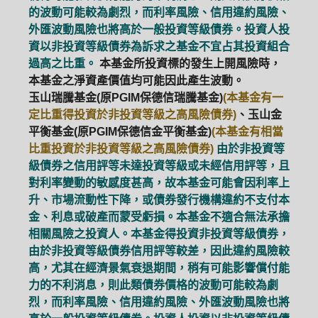
的波動可能較為劇烈，而利率風險、信用違約風險、
外匯波動風險也將高於一般投資等級債券。投資人投
資以非投資等級債券為訴求之基金不宜占其投資組合
過高之比重。
本基金所投資標的發生上開風險時，
本基金之淨資產價值均可能因此產生波動。
玉山瑞騰基金(原PGIM保德信瑞騰基金)
(本基金有一
定比重得投資於非投資等級之高風險債券)
、玉山金
平衡基金(原PGIM保德信金平衡基金)
(本基金有相當
比重投資於非投資等級之高風險債券)
由於非投資等
級債券之信用評等未達投資等級或未經信用評等，且
對利率變動的敏感度甚高，故本基金可能會因利率上
升、市場流動性下降，或債券發行機構違約不支付本
金、利息或破產而蒙受虧損。本基金不適合無法承擔
相關風險之投資人。本基金得投資非投資等級債券，
由於非投資等級債券信用評等較差，因此違約風險較
高，尤其在經濟景氣衰退期間，稍有可能影響償付能
力的不利消息，則此類債券價格的波動可能較為劇
烈，而利率風險、信用違約風險、外匯波動風險也將