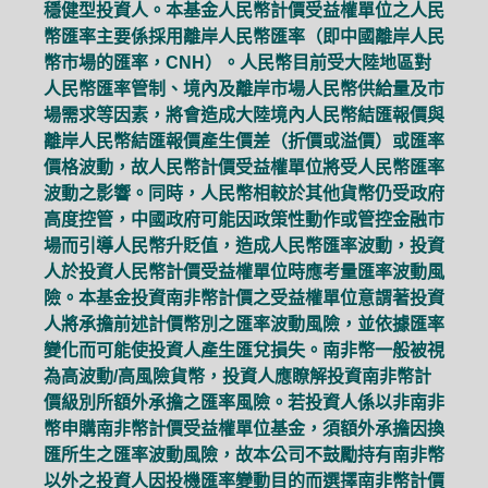
穩健型投資人。本基金人民幣計價受益權單位之人民
幣匯率主要係採用離岸人民幣匯率（即中國離岸人民
幣市場的匯率，CNH）。人民幣目前受大陸地區對
人民幣匯率管制、境內及離岸市場人民幣供給量及市
場需求等因素，將會造成大陸境內人民幣結匯報價與
離岸人民幣結匯報價產生價差（折價或溢價）或匯率
價格波動，故人民幣計價受益權單位將受人民幣匯率
波動之影響。同時，人民幣相較於其他貨幣仍受政府
高度控管，中國政府可能因政策性動作或管控金融市
場而引導人民幣升貶值，造成人民幣匯率波動，投資
人於投資人民幣計價受益權單位時應考量匯率波動風
險。本基金投資南非幣計價之受益權單位意謂著投資
人將承擔前述計價幣別之匯率波動風險，並依據匯率
變化而可能使投資人產生匯兌損失。南非幣一般被視
為高波動/高風險貨幣，投資人應瞭解投資南非幣計
價級別所額外承擔之匯率風險。若投資人係以非南非
幣申購南非幣計價受益權單位基金，須額外承擔因換
匯所生之匯率波動風險，故本公司不鼓勵持有南非幣
以外之投資人因投機匯率變動目的而選擇南非幣計價