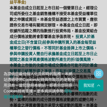
益平準金)
本基金自成立日起至上市日前一個營業日止，經理公
司或所委任之基金銷售機構不接受本基金受益權單位
數之申購或買回。本基金受益憑證之上市買賣，應依
證券交易市場有關規定辦理。本基金自成立日起，即
依據所追蹤之標的指數進行投資佈局，基金投資組合
成分價格波動將會影響基金淨值表現。
投資人於基
金成立日(不含當日)前參與申購所買入的基金每受益
權單位之發行價格，不等同於基金掛牌上市之價格，
參與申購投資人需自行承擔基金成立日起至上市日止
期間之基金淨資產價格波動所產生的折/溢價風險，
本基金上市後的次級市場成交價格亦可能不同於基金
每營業日結算所得之淨值，而有折/溢價之交易風
為提供您最佳個人化且即時的服務，本網
險。
本基金受益憑證掛牌後之買賣成交價格無升降
站透過使用Cookies紀錄與存取您的瀏覽使
幅度限制，並應依臺灣證券交易所股份有限公司有關
用訊息。當您使用本網站，即表示您同意
我知道了
規定辦理。本基金以追蹤標的指數報酬為操作目標，
Cookies技術支援。更多資訊請參閱
隱私
而標的指數之成分證券價格波動將影響標的指數的走
權保護聲明
。
勢，當標的指數的成分證券價格波動劇烈或變化時，
本基金之淨資產價值亦承受大幅波動的風險。本基金