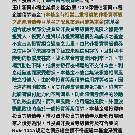
訊，投資人可至
基金資訊觀測站
查詢。
玉山新興市場企業債券基金(原PGIM保德信新興市場
企業債券基金)
(本基金有相當比重投資於非投資等級
之高風險債券且基金之配息來源可能為本金)
本基金
適合能承受部份投資於非投資等級債券風險之穩健型
投資人，投資人投資以非投資等級債券為訴求之基金
不宜占其投資組合過高之比重。由於非投資等級債券
之信用評等未達投資等級或未經信用評等，且對利率
變動的敏感度甚高，故本基金可能會因利率上升、市
場流動性下降，或債券發行機構違約不支付本金、利
息或破產而蒙受虧損。本基金不適合無法承擔相關風
險之投資人。由於非投資等級債券信用評等較差，因
此違約風險較高，尤其在經濟景氣衰退期間，稍有可
能影響償付能力的不利消息，則此類債券價格的波動
可能較為劇烈，而利率風險、信用違約風險、外匯波
動風險也將高於一般投資等級債券。
本基金得投資非
投資等級債券，惟投資非投資等級債券以新興市場國
家之債券為限，且投資非投資等級債券及符合美國
Rule 144A規定之債券總金額不得超過本基金淨資產