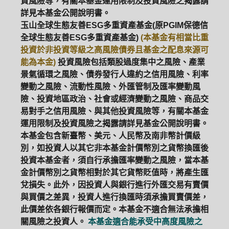
資風險等，有關本基金運用限制及投資風險之揭露請
詳見本基金公開說明書。
玉山全球生態友善ESG多重資產基金(原PGIM保德信
全球生態友善ESG多重資產基金)
(本基金有相當比重
投資於非投資等級之高風險債券且基金之配息來源可
能為本金)
投資風險包括類股過度集中之風險、產業
景氣循環之風險、債券發行人違約之信用風險、利率
變動之風險、流動性風險、外匯管制及匯率變動風
險、投資地區政治、社會或經濟變動之風險、商品交
易對手之信用風險、與其他投資風險等，有關本基金
運用限制及投資風險之揭露請詳見基金公開說明書。
本基金包含新臺幣、美元、人民幣及南非幣計價級
別，如投資人以其它非本基金計價幣別之貨幣換匯後
投資本基金者，須自行承擔匯率變動之風險，當本基
金計價幣別之貨幣相對於其它貨幣貶值時，將產生匯
兌損失。此外，因投資人與銀行進行外匯交易有賣價
與買價之差異，投資人進行換匯時須承擔買賣價差，
此價差依各銀行報價而定。本基金不適合無法承擔相
關風險之投資人。
本基金適合能承受中高度風險之