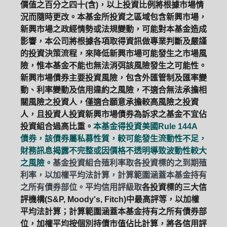
價值之百分之四十(含)，以上投資比例將根據市場情
況而隨時更改。本基金所投資之區域包含新興市場，
新興市場之政經情勢或法規變動，可能對本基金造成
影響，本公司將根據各項取得資訊做專業判斷及嚴謹
的投資決策流程，來降低新興市場可能發生之市場風
險，惟本基金不能也無法消弭該風險發生之可能性。
新興市場債券主要投資風險，包含外匯管制及匯率變
動、利率變動及信用違約之風險，不適合無法承擔相
關風險之投資人，僅適合願意承擔較高風險之投資
人，且投資人投資新興市場債券為訴求之基金不宜佔
投資組合過高比重。
本基金得投資美國Rule 144A
債券，該債券屬私募性質，較可能發生流動性不足，
財務訊息揭露不完整或因價格不透明導致波動性較大
之風險。
基金投資組合殖利率取各投資標的之到期殖
利率，以加權平均法計算，計算範圍涵蓋本基金持有
之所有債券部位。平均信用評級取
各投資標的三大信
評機構(S&P, Moody's, Fitch)中最高評等，以加權
平均法計算；計算範圍涵蓋本基金持有之所有債券部
位，加權平均按個別持債市值佔比計算，將各信用評