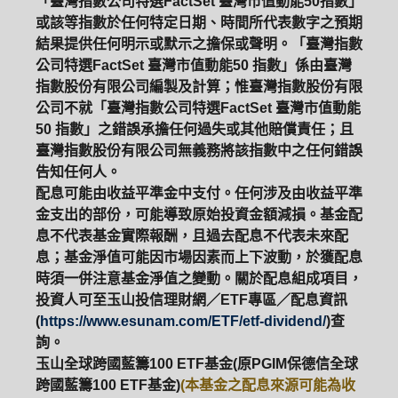
「臺灣指數公司特選FactSet 臺灣市值動能50指數」
或該等指數於任何特定日期、時間所代表數字之預期
結果提供任何明示或默示之擔保或聲明。「臺灣指數
公司特選FactSet 臺灣市值動能50 指數」係由臺灣
指數股份有限公司編製及計算；惟臺灣指數股份有限
公司不就「臺灣指數公司特選FactSet 臺灣市值動能
50 指數」之錯誤承擔任何過失或其他賠償責任；且
臺灣指數股份有限公司無義務將該指數中之任何錯誤
告知任何人。
配息可能由收益平準金中支付。任何涉及由收益平準
金支出的部份，可能導致原始投資金額減損。基金配
息不代表基金實際報酬，且過去配息不代表未來配
息；基金淨值可能因市場因素而上下波動，於獲配息
時須一併注意基金淨值之變動。關於配息組成項目，
投資人可至玉山投信理財網／ETF專區／配息資訊
(
https://www.esunam.com/ETF/etf-dividend/
)查
詢。
玉山全球跨國藍籌100 ETF基金(原PGIM保德信全球
跨國藍籌100 ETF基金)
(本基金之配息來源可能為收