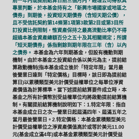
前一年內或提前結算日前三個月內，經理公司得依其
專業判斷，於本基金持有之「新興市場國家或地區之
債券」到期後，投資短天期債券（含短天期公債），
且不受信託契約第14條第1項第3款第2目或第3目所
訂投資比例限制，惟資產保持之最高流動比率仍不得
超過本基金資產總額百分之五十及其相關規定；所謂
「短天期債券」係指剩餘到期年限在三年（含）以內
之債券。
本基金為六年到期基金，但設有機動到期
機制。由於本基金之投資組合係以美元為主，提前結
算啟動機制(指本基金成立後於「特定年限」當月最
後營業日達到「特定價格」目標時，該日即為提前結
算日)以累積類型美元計價受益權單位之每單位淨資
產價值為計算標準。當下述提前結算要件成立時，本
基金之所有計價幣別受益權單位均將啟動提前結算機
制。有關提前結算機制說明如下：1.特定年限：指自
本基金成立日之次一營業日起屆滿四年、屆滿五年之
當月最後營業日。2.特定價格：本基金累積類型美元
計價受益權單位之淨資產價值高於或等於美元11.00
元(基金成立滿4年)或本基金累積類型美元計價受益