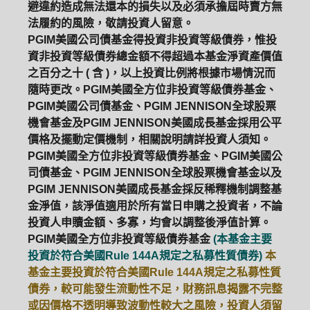
避違約造成無法還本的損失以及必須承擔屆時賣方無
法履約的風險，敬請投資人留意。
ETF
中國好時平衡
壽星優惠
PGIM美國公司債基金得投資非投資等級債券，惟投
資非投資等級債券總金額不得超過本基金淨資產價值
醫療生化
中國品牌
0%手續費
之百分之十 ( 含 )，以上投資比例將根據市場情況而
隨時更改。PGIM美國全方位非投資等級債券基金、
基金申購
策略成長
拉丁美洲
PGIM美國公司債基金、PGIM JENNISON全球股票
機會基金及PGIM JENNISON美國成長基金採用公平
大中華
價格及擺動定價機制，相關說明請詳投資人須知。
PGIM美國全方位非投資等級債券基金、PGIM美國公
司債基金、PGIM JENNISON全球股票機會基金以及
PGIM JENNISON美國成長基金採反稀釋機制調整基
金淨值，該淨值適用於所有當日申購之投資者，不論
投資人申贖金額、多寡，均會以調整後淨值計算。
PGIM美國全方位非投資等級債券基金
(本基金主要
投資於符合美國Rule 144A規定之私募性質債券)
本
基金主要投資於符合美國Rule 144A規定之私募性質
債券，較可能發生流動性不足，財務訊息揭露不完整
或因價格不透明導致波動性較大之風險，投資人須留