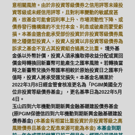
意相關風險。由於非投資等級債券之信用評等未達投
資等級或未經信用評等，且對利率變動的敏感度甚
高，故基金可能會因利率上升、市場流動性下降、或
債券發行機構違約不支付本金、利息或破產而蒙受虧
損。本基金適合能承受部份投資於非投資等級債券風
險之穩健型投資人，投資人投資以非投資等級債券為
訴求之基金不宜占其投資組合過高之比重。
境外基
金係以外幣計價，投資人須承擔取得收益分配或買回
價金時轉換回新臺幣可能產生之匯率風險。若轉換當
時之新臺幣兌換外幣匯率相較於原始投資日之匯率升
值時，投資人將承受匯兌損失。本基金名稱業於
2022年3月8日經金管會核准更名為「PGIM美國全方
位非投資等級債券基金」，更名基準日為2022年5月
4日。
玉山四到六年機動到期新興金融基礎建設債券基金
(原PGIM保德信四到六年機動到期新興金融基礎建設
債券基金)
(本基金有相當比重投資於非投資等級之高
風險債券且基金之配息來源可能為本金)
本基金到期