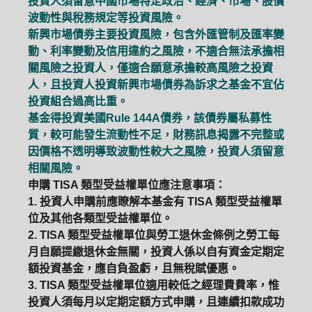
投資人須留意中國市場特定政治、經濟、市場、股價
波動性與稅務規定等投資風險。
新興市場債券主要投資風險，包含外匯管制及匯率變
動、利率變動及信用違約之風險，不適合無法承擔相
關風險之投資人，僅適合願意承擔較高風險之投資
人，且投資人投資新興市場債券為訴求之基金不宜佔
投資組合過高比重。
基金得投資美國Rule 144A債券，該債券屬私募性
質，較可能發生流動性不足，財務訊息揭露不完整或
因價格不透明導致波動性較大之風險，投資人須留意
相關風險。
申購 TISA 類型受益權單位應注意事項：
1. 投資人申購前應瞭解本基金有 TISA 類型受益權單
位及其他各類型受益權單位。
2. TISA 類型受益權單位與勞工退休金條例之勞工每
月自願提繳退休金無關，投資人係以自有資金定期定
額投資基金，應自負盈虧，且無稅賦優惠。
3. TISA 類型受益權單位適用較低之經理費費率，惟
投資人須每月以定期定額方式申購，且連續扣款成功