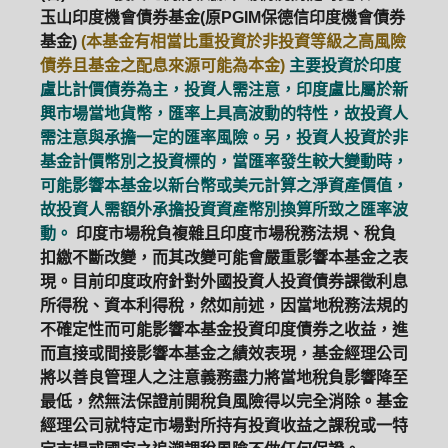
玉山印度機會債券基金(原PGIM保德信印度機會債券
基金)
(本基金有相當比重投資於非投資等級之高風險
債券且基金之配息來源可能為本金)
主要投資於印度
盧比計價債券為主，投資人需注意，印度盧比屬於新
興市場當地貨幣，匯率上具高波動的特性，故投資人
需注意與承擔一定的匯率風險。另，投資人投資於非
基金計價幣別之投資標的，當匯率發生較大變動時，
可能影響本基金以新台幣或美元計算之淨資產價值，
故投資人需額外承擔投資資產幣別換算所致之匯率波
動。
印度市場稅負複雜且印度市場稅務法規、稅負
扣繳不斷改變，而其改變可能會嚴重影響本基金之表
現。目前印度政府針對外國投資人投資債券課徵利息
所得稅、資本利得稅，然如前述，因當地稅務法規的
不確定性而可能影響本基金投資印度債券之收益，進
而直接或間接影響本基金之績效表現，基金經理公司
將以善良管理人之注意義務盡力將當地稅負影響降至
最低，然無法保證前開稅負風險得以完全消除。基金
經理公司就特定市場對所持有投資收益之課稅或一特