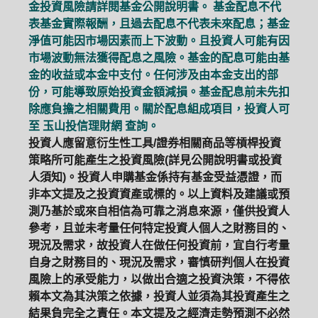
金投資風險請詳閱基金公開說明書。 基金配息不代
表基金實際報酬，且過去配息不代表未來配息；基金
淨值可能因市場因素而上下波動。且投資人可能有因
市場波動無法獲得配息之風險。基金的配息可能由基
金的收益或本金中支付。任何涉及由本金支出的部
份，可能導致原始投資金額減損。基金配息前未先扣
除應負擔之相關費用。關於配息組成項目，投資人可
至
玉山投信理財網
查詢。
投資人應留意衍生性工具/證券相關商品等槓桿投資
策略所可能產生之投資風險(詳見公開說明書或投資
人須知)。投資人申購基金係持有基金受益憑證，而
非本文提及之投資資產或標的。以上資料及建議或預
測乃基於或來自相信為可靠之消息來源，僅供投資人
參考，且並未考量任何特定投資人個人之財務目的、
現況及需求，故投資人在做任何投資前，宜自行考量
自身之財務目的、現況及需求，審慎研判個人在投資
風險上的承受能力，以做出合適之投資決策，不得依
賴本文為其決策之依據，投資人並須為其投資產生之
結果負完全之責任。本文提及之經濟走勢預測不必然