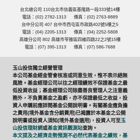
台北總公司 110台北市信義區基隆路一段333號14樓
電話：(02) 2782-1313
傳真：(02) 2763-8889
台中分公司 407 台中市西屯區市政路402號5樓之5
電話：(04) 2205-1313
傳真：(04) 2252-5808
高雄分公司 802 高雄市苓雅區四維四路22之2號15樓
電話：(07) 395-1313
傳真：(07) 586-7688
玉山投信獨立經營管理
本公司基金經金管會核准或同意生效，惟不表示絕無
風險。基金經理公司以往之經理績效不保證基金之最
低投資收益；基金經理公司除盡善良管理人之注意義
務外，不負責基金之盈虧，亦不保證最低之收益，投
資人申購前應詳閱基金公開說明書。有關基金應負擔
之費用(境外基金含分銷費用)已揭露於本基金之公開
說明書或投資人須知(境外基金適用)，投資人可至
玉
山投信理財網
或
基金資訊觀測站
查詢。
本文提及之經濟走勢預測不必然代表基金之績效，基