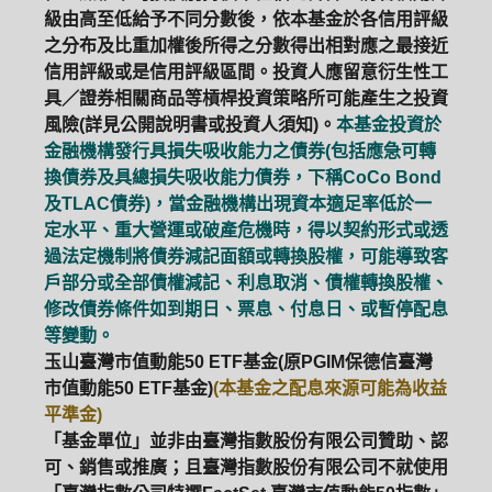
級由高至低給予不同分數後，依本基金於各信用評級
之分布及比重加權後所得之分數得出相對應之最接近
信用評級或是信用評級區間。投資人應留意衍生性工
具／證券相關商品等槓桿投資策略所可能產生之投資
風險(詳見公開說明書或投資人須知)。
本基金投資於
金融機構發行具損失吸收能力之債券(包括應急可轉
換債券及具總損失吸收能力債券，下稱CoCo Bond
及TLAC債券)，當金融機構出現資本適足率低於一
定水平、重大營運或破產危機時，得以契約形式或透
過法定機制將債券減記面額或轉換股權，可能導致客
戶部分或全部債權減記、利息取消、債權轉換股權、
修改債券條件如到期日、票息、付息日、或暫停配息
等變動。
玉山臺灣市值動能50 ETF基金(原PGIM保德信臺灣
市值動能50 ETF基金)
(本基金之配息來源可能為收益
平準金)
「基金單位」並非由臺灣指數股份有限公司贊助、認
可、銷售或推廣；且臺灣指數股份有限公司不就使用