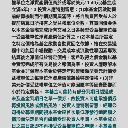
權單位之淨資產價值高於或等於美元11.40元(基金成
立滿5年)。3.投資人應特別留意：(1)本基金因啟動提
前結算機制而存續期間屆滿時，將自動買回受益人於
提前結算日所持有之受益權單位全數，其買回價金係
以本基金實際完成所有交易之日各類型受益權單位每
一受益權單位淨資產價值計算之。(2)本基金所設定
之特定價格為基金啟動自動買回之依據，惟在交易過
程中可能因市場變動、交易成本或流動性等因素導致
結算後之淨值低於特定價格，客戶取得之價金將以基
金實際完成所有交易後之報價為準。投資人應瞭解本
基金並非保證本基金於特定年限累積類型美元計價受
益權單位之每單位淨資產價值將達特定價格。(3)非
美元計價受益權單位之淨值可能因匯率等因素影響而
小於特定價格。
本基金可能持有部分到期日超過或
未及基金到期日之單一債券，故投資人可能承擔債券
再投資風險或價格風險。投資人應特別留意，經理公
司得於募集期間視本基金達首次最低淨發行總面額之
情形而決定是否再繼續受理投資人申購。本基金成立
日之當日起即不再接受受益權單位之申購，本基金自