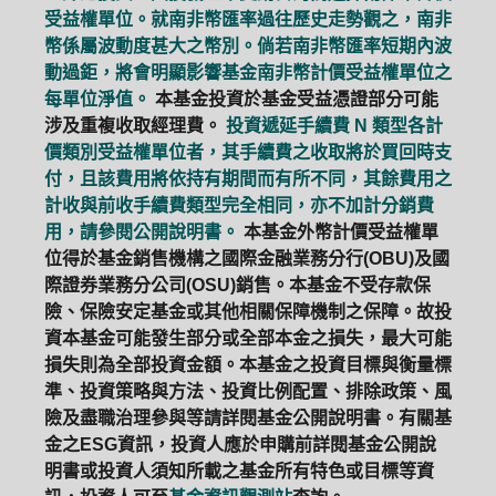
受益權單位。就南非幣匯率過往歷史走勢觀之，南非
幣係屬波動度甚大之幣別。倘若南非幣匯率短期內波
動過鉅，將會明顯影響基金南非幣計價受益權單位之
每單位淨值。
本基金投資於基金受益憑證部分可能
涉及重複收取經理費。
投資遞延手續費 N 類型各計
價類別受益權單位者，其手續費之收取將於買回時支
付，且該費用將依持有期間而有所不同，其餘費用之
計收與前收手續費類型完全相同，亦不加計分銷費
用，請參閱公開說明書。
本基金外幣計價受益權單
位得於基金銷售機構之國際金融業務分行(OBU)及國
際證券業務分公司(OSU)銷售。本基金不受存款保
險、保險安定基金或其他相關保障機制之保障。故投
資本基金可能發生部分或全部本金之損失，最大可能
損失則為全部投資金額。本基金之投資目標與衡量標
準、投資策略與方法、投資比例配置、排除政策、風
險及盡職治理參與等請詳閱基金公開說明書。有關基
金之ESG資訊，投資人應於申購前詳閱基金公開說
明書或投資人須知所載之基金所有特色或目標等資