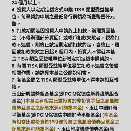
24 個月以上。
4. 投資人以定期定額方式申購 TISA 類型受益權單
位，每筆契約申購之最低發行價額為新臺幣壹仟元
整。
5. 扣款期間若因投資人申請終止扣款、辦理買回基
金（不得辦理部分買回）或帳戶扣款失敗者，視為扣
款不連續，則終止該定期定額扣款約定，自終止、贖
回或扣款失敗之日起 6 個月內，投資人不得就本基
金 TISA 類型受益權單位新增定期定額申購契約。
6. 有關 TISA 類型受益權單位發生扣款不連續之後續
相關作業，請詳見本基金公開說明書。
7. 各基金間之 TISA 類型受益權單位不得申請相互轉
換。
玉山新興趨勢組合基金(原PGIM保德信新興趨勢組合
基金)
(本基金有相當比重投資於非投資等級之高風險
債券且基金之配息來源可能為本金)
、玉山中國好時
平衡基金(原PGIM保德信中國好時平衡基金)
(本基金
有相當比重投資於非投資等級之高風險債券且基金之
配息來源可能為本金)
、玉山印度機會債券基金(原