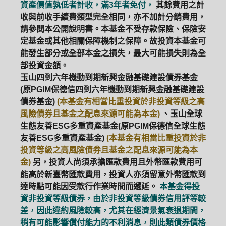
資產價值孰低者計收，滿3年者免付，
其餘費用之計
收與前收手續費類型完全相同，亦不加計分銷費用，
請參閱本公開說明書。本基金不受存款保險、保險安
定基金或其他相關保障機制之保障。故投資本基金可
能發生部分或全部本金之損失，最大可能損失則為全
部投資金額。
玉山四到六年機動到期新興金融基礎建設債券基金
(原PGIM保德信四到六年機動到期新興金融基礎建設
債券基金)
(本基金有相當比重投資於非投資等級之高
風險債券且基金之配息來源可能為本金)
、玉山全球
生態友善ESG多重資產基金(原PGIM保德信全球生態
友善ESG多重資產基金)
(本基金有相當比重投資於非
投資等級之高風險債券且基金之配息來源可能為本
金)
另，投資人尚須承擔匯款費用且外幣匯款費用可
能高於新臺幣匯款費用，投資人亦須留意外幣匯款到
達時點可能因受款行作業時間而遞延。
本基金得投
資非投資等級債券，由於非投資等級債券信用評等較
差，因此違約風險較高，尤其在經濟景氣衰退期間，
稍有可能影響償付能力的不利消息，則此類債券價格