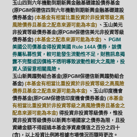
玉山四到六年機動到期新興金融基礎建設債券基金
(原PGIM保德信四到六年機動到期新興金融基礎建設
債券基金)
(本基金有相當比重投資於非投資等級之高
風險債券且基金之配息來源可能為本金)
、玉山美元
非投資等級債券基金(原PGIM保德信美元非投資等級
債券基金)
(本基金之配息來源可能為本金)
、
PGIM
美國公司債基金得投資美國 Rule 144A 債券，該債
券屬私募性質，較可能發生流動性不足，財務訊息揭
露不完整或因價格不透明導致波動性較大之風險，投
資人須留意相關風險。
玉山新興趨勢組合基金(原PGIM保德信新興趨勢組合
基金)
(本基金有相當比重投資於非投資等級之高風險
債券且基金之配息來源可能為本金)
、玉山印度機會
債券基金(原PGIM保德信印度機會債券基金)
(本基金
有相當比重投資於非投資等級之高風險債券且基金之
配息來源可能為本金)
得投資非投資等級債券，惟投
資非投資等級債券以新興市場國家之債券為限，且投
資總金額不得超過本基金淨資產價值之百分之四十
(含)，以上投資比例將根據市場情況而隨時更改。