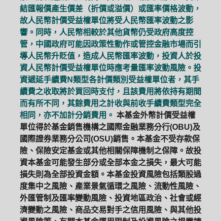
結匯報價產生價差（折價或溢價）或匯率價格波動，
故人民幣計價受益權單位將受人民幣匯率波動之影
響。同時，人民幣相較於其他貨幣仍受政府高度控
管，中國政府可能因政策性動作或管控金融市場而引
導人民幣升貶值，造成人民幣匯率波動，投資人於投
資人民幣計價受益權單位時應考量匯率波動風險。投
資遞延手續費N類型各計價類別受益權單位者，其手
續費之收取將於買回時支付，且該費用將依持有期間
而有所不同，其餘費用之計收與前收手續費類型完全
相同，亦不加計分銷費用。
本基金外幣計價受益權
單位得於基金銷售機構之國際金融業務分行(OBU)及
國際證券業務分公司(OSU)銷售。本基金不受存款保
險、保險安定基金或其他相關保障機制之保障。故投
資本基金可能發生部分或全部本金之損失，最大可能
損失則為全部投資金額。本基金投資風險包括類股過
度集中之風險、產業景氣循環之風險、流動性風險、
外匯管制及匯率變動風險、投資地區政治、社會或經
濟變動之風險、商品交易對手之信用風險、與其他投