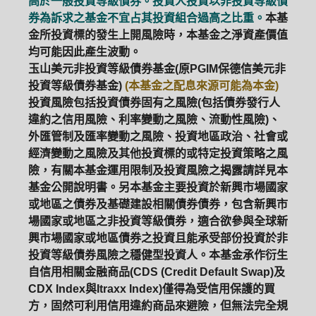
高於一般投資等級債券。投資人投資以非投資等級債
券為訴求之基金不宜占其投資組合過高之比重。
本基
金所投資標的發生上開風險時，本基金之淨資產價值
均可能因此產生波動。
玉山美元非投資等級債券基金(原PGIM保德信美元非
投資等級債券基金)
(本基金之配息來源可能為本金)
投資風險包括投資債券固有之風險(包括債券發行人
違約之信用風險、利率變動之風險、流動性風險)、
外匯管制及匯率變動之風險、投資地區政治、社會或
經濟變動之風險及其他投資標的或特定投資策略之風
險，有關本基金運用限制及投資風險之揭露請詳見本
基金公開說明書。另本基金主要投資於新興市場國家
或地區之債券及基礎建設相關債券債券，包含新興市
場國家或地區之非投資等級債券，適合欲參與全球新
興市場國家或地區債券之投資且能承受部份投資於非
投資等級債券風險之穩健型投資人。本基金承作衍生
自信用相關金融商品(CDS (Credit Default Swap)及
PGIM系列基金
168循環投資
CDX Index與Itraxx Index)僅得為受信用保護的買
方，固然可利用信用違約商品來避險，但無法完全規
定期(不)定額
高成長基金
月配息