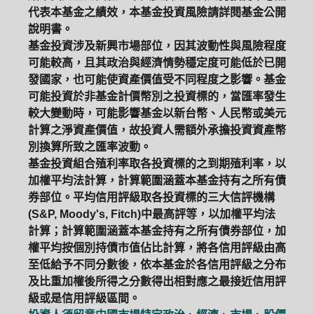
代表本基金之績效，本基金投資風險請詳閱基金公開
說明書。
基金投資涉及新興市場部位，因其波動性與風險程度
可能較高，且其政治與經濟情勢穩定度可能低於已開
發國家，也可能使資產價值受不同程度之影響。基金
可能投資於非基金計價幣別之投資標的，當匯率發生
較大變動時，可能影響基金以新台幣、人民幣或美元
計算之淨資產價值，故投資人需額外承擔投資資產幣
別換算所致之匯率波動。
基金投資組合殖利率取各投資標的之到期殖利率，以
加權平均法計算，計算範圍涵蓋本基金持有之所有債
券部位。平均信用評級取各投資標的三大信評機構
(S&P, Moody's, Fitch)中最高評等，以加權平均法
計算；計算範圍涵蓋本基金持有之所有債券部位，加
權平均按個別持債市值佔比計算，將各信用評級由高
至低給予不同分數後，依本基金於各信用評級之分布
及比重加權後所得之分數得出相對應之最接近信用評
級或是信用評級區間。