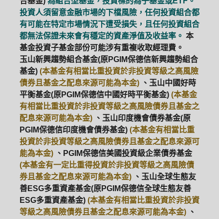
合基金)
為組合型基金，投資標的為子基金或ETF。
投資人須留意金融市場的下檔風險，任何投資組合都
有可能在特定市場情況下遭受損失，且任何投資組合
都無法保證未來會有穩定的資產淨值及收益率。
本
基金投資子基金部份可能涉有重複收取經理費。
玉山新興趨勢組合基金(原PGIM保德信新興趨勢組合
基金)
(本基金有相當比重投資於非投資等級之高風險
債券且基金之配息來源可能為本金)
、玉山中國好時
平衡基金(原PGIM保德信中國好時平衡基金)
(本基金
有相當比重投資於非投資等級之高風險債券且基金之
配息來源可能為本金)
、玉山印度機會債券基金(原
PGIM保德信印度機會債券基金)
(本基金有相當比重
投資於非投資等級之高風險債券且基金之配息來源可
能為本金)
、PGIM保德信美國投資級企業債券基金
(本基金有一定比重得投資於非投資等級之高風險債
券且基金之配息來源可能為本金)
、玉山全球生態友
善ESG多重資產基金(原PGIM保德信全球生態友善
ESG多重資產基金)
(本基金有相當比重投資於非投資
等級之高風險債券且基金之配息來源可能為本金)
、