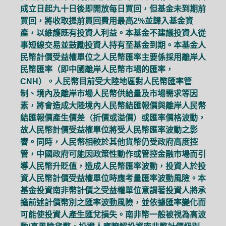
成立日起九十日後即開放每日買回，但基金未到期前
買回，將收取提前買回費用最高2%並歸入基金資
產，以維護既有投資人利益。本基金不建議投資人從
事短線交易並鼓勵投資人持有至基金到期。本基金人
民幣計價受益權單位之人民幣匯率主要係採用離岸人
民幣匯率（即中國離岸人民幣市場的匯率，
CNH）。人民幣目前受大陸地區對人民幣匯率管
制、境內及離岸市場人民幣供給量及市場需求等因
素，將會造成大陸境內人民幣結匯報價與離岸人民幣
結匯報價產生價差（折價或溢價）或匯率價格波動，
故人民幣計價受益權單位將受人民幣匯率波動之影
響。同時，人民幣相較於其他貨幣仍受政府高度控
管，中國政府可能因政策性動作或管控金融市場而引
導人民幣升貶值，造成人民幣匯率波動，投資人於投
資人民幣計價受益權單位時應考量匯率波動風險。本
基金投資南非幣計價之受益權單位意謂著投資人將承
擔前述計價幣別之匯率波動風險，並依據匯率變化而
可能使投資人產生匯兌損失。南非幣一般被視為高波