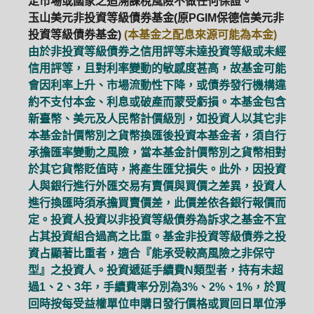
定市場或國家之追溯課稅風險不做任何保證。
玉山美元非投資等級債券基金(原PGIM保德信美元非
投資等級債券基金)
(本基金之配息來源可能為本金)
由於非投資等級債券之信用評等未達投資等級或未經
信用評等，且對利率變動的敏感度甚高，故基金可能
會因利率上升、市場流動性下降，或債券發行機構違
約不支付本金、利息或破產而蒙受虧損。本基金包含
新臺幣、美元及人民幣計價級別，如投資人以其它非
本基金計價幣別之貨幣換匯後投資本基金者，須自行
承擔匯率變動之風險，當本基金計價幣別之貨幣相對
於其它貨幣貶值時，將產生匯兌損失。此外，因投資
人與銀行進行外匯交易有賣價與買價之差異，投資人
進行換匯時須承擔買賣價差，此價差依各銀行報價而
定。投資人投資以非投資等級債券為訴求之基金不宜
占其投資組合過高之比重。基金非投資等級債券之投
資占顯著比重者，適合『能承受較高風險之非保守
型』之投資人。投資遞延手續費N類型者，持有未超
過1、2、3年，手續費率分別為3%、2%、1%，於買
回時按每受益權單位申購日發行價格或買回日單位淨