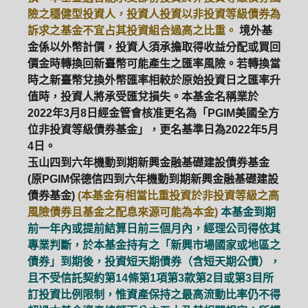
險之穩健型投資人，投資人投資以非投資等級債券為
訴求之基金不宜占其投資組合過高之比重。
境外基
金係以外幣計價，投資人須承擔取得收益分配或買回
價金時轉換回新臺幣可能產生之匯率風險。若轉換當
時之新臺幣兌換外幣匯率相較於原始投資日之匯率升
值時，投資人將承受匯兌損失。本基金名稱業於
2022年3月8日經金管會核准更名為「PGIM美國全方
位非投資等級債券基金」，更名基準日為2022年5月
4日。
玉山四到六年機動到期新興金融基礎建設債券基金
(原PGIM保德信四到六年機動到期新興金融基礎建設
債券基金)
(本基金有相當比重投資於非投資等級之高
風險債券且基金之配息來源可能為本金)
本基金到期
前一年內或提前結算日前三個月內，經理公司得依其
專業判斷，於本基金持有之「新興市場國家或地區之
債券」到期後，投資短天期債券（含短天期公債），
且不受信託契約第14條第1項第3款第2目或第3目所
訂投資比例限制，惟資產保持之最高流動比率仍不得