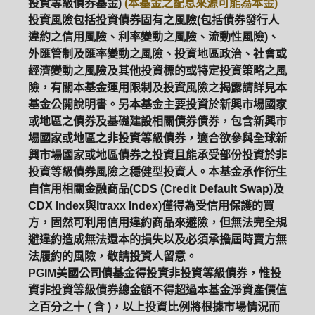
投資等級債券基金)
(本基金之配息來源可能為本金)
投資風險包括投資債券固有之風險(包括債券發行人
違約之信用風險、利率變動之風險、流動性風險)、
外匯管制及匯率變動之風險、投資地區政治、社會或
經濟變動之風險及其他投資標的或特定投資策略之風
險，有關本基金運用限制及投資風險之揭露請詳見本
基金公開說明書。另本基金主要投資於新興市場國家
或地區之債券及基礎建設相關債券債券，包含新興市
場國家或地區之非投資等級債券，適合欲參與全球新
興市場國家或地區債券之投資且能承受部份投資於非
投資等級債券風險之穩健型投資人。本基金承作衍生
自信用相關金融商品(CDS (Credit Default Swap)及
CDX Index與Itraxx Index)僅得為受信用保護的買
方，固然可利用信用違約商品來避險，但無法完全規
避違約造成無法還本的損失以及必須承擔屆時賣方無
法履約的風險，敬請投資人留意。
PGIM美國公司債基金得投資非投資等級債券，惟投
PGIM系列基金
168循環投資
資非投資等級債券總金額不得超過本基金淨資產價值
之百分之十 ( 含 )，以上投資比例將根據市場情況而
定期(不)定額
高成長基金
月配息