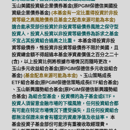
玉山美國投資級企業債券基金(原PGIM保德信美國投
資級企業債券基金)
(本基金有一定比重得投資於非投
資等級之高風險債券且基金之配息來源可能為本金)
適合能承受部份投資於非投資等級債券風險之保守型
投資人，投資人投資以非投資等級債券為訴求之基金
不宜占其投資組合過高之比重。
本基金得投資非投
資等級債券，惟投資非投資等級債券不限於美國，且
投資總金額不得超過本基金淨資產價值之百分之二十
(含)，以上投資比例將根據市場情況而隨時更改。
玉山多元收益組合基金(原PGIM保德信多元收益組合
基金)
(基金配息來源可能為本金)
、玉山策略成長
ETF組合基金(原PGIM保德信策略成長ETF組合基金)
、玉山新興趨勢組合基金(原PGIM保德信新興趨勢組
合基金)
為組合型基金，投資標的為子基金或ETF。
投資人須留意金融市場的下檔風險，任何投資組合都
有可能在特定市場情況下遭受損失，且任何投資組合
都無法保證未來會有穩定的資產淨值及收益率。
本
基金投資子基金部份可能涉有重複收取經理費。