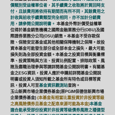
價類別受益權單位者，其手續費之收取將於買回時支
付，且該費用將依持有期間而有所不同，其餘費用之
計收與前收手續費類型完全相同，亦不加計分銷費
用，請參閱公開說明書。
本基金外幣計價受益權單
位得於基金銷售機構之國際金融業務分行(OBU)及國
際證券業務分公司(OSU)銷售。本基金不受存款保
險、保險安定基金或其他相關保障機制之保障。故投
資本基金可能發生部分或全部本金之損失，最大可能
損失則為全部投資金額。本基金之投資目標與衡量標
準、投資策略與方法、投資比例配置、排除政策、風
險及盡職治理參與等請詳閱基金公開說明書。有關基
金之ESG資訊，投資人應於申購前詳閱基金公開說
明書或投資人須知所載之基金所有特色或目標等資
訊，投資人可至
基金資訊觀測站
查詢。
玉山新興市場企業債券基金(原PGIM保德信新興市場
企業債券基金)
(本基金有相當比重投資於非投資等級
之高風險債券且基金之配息來源可能為本金)
本基金
適合能承受部份投資於非投資等級債券風險之穩健型