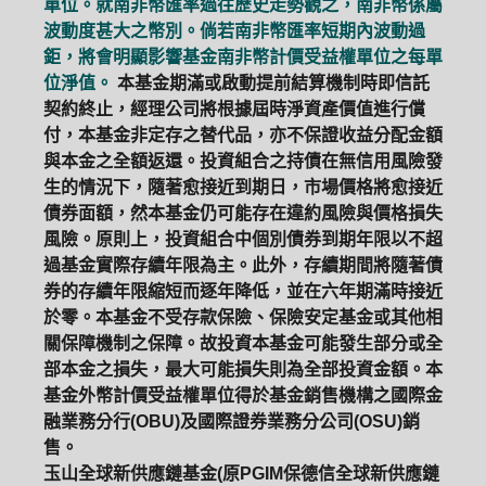
單位。就南非幣匯率過往歷史走勢觀之，南非幣係屬
波動度甚大之幣別。倘若南非幣匯率短期內波動過
鉅，將會明顯影響基金南非幣計價受益權單位之每單
位淨值。
本基金期滿或啟動提前結算機制時即信託
契約終止，經理公司將根據屆時淨資產價值進行償
付，本基金非定存之替代品，亦不保證收益分配金額
與本金之全額返還。投資組合之持債在無信用風險發
生的情況下，隨著愈接近到期日，市場價格將愈接近
債券面額，然本基金仍可能存在違約風險與價格損失
風險。原則上，投資組合中個別債券到期年限以不超
過基金實際存續年限為主。此外，存續期間將隨著債
券的存續年限縮短而逐年降低，並在六年期滿時接近
於零。本基金不受存款保險、保險安定基金或其他相
關保障機制之保障。故投資本基金可能發生部分或全
部本金之損失，最大可能損失則為全部投資金額。本
基金外幣計價受益權單位得於基金銷售機構之國際金
融業務分行(OBU)及國際證券業務分公司(OSU)銷
售。
玉山全球新供應鏈基金(原PGIM保德信全球新供應鏈