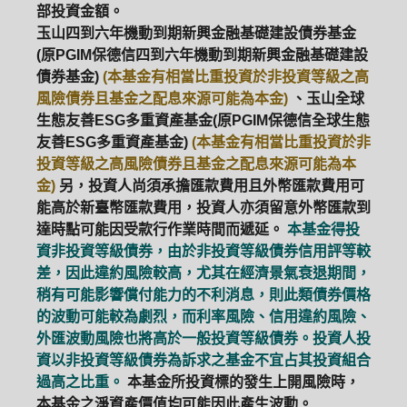
部投資金額。
玉山四到六年機動到期新興金融基礎建設債券基金
(原PGIM保德信四到六年機動到期新興金融基礎建設
債券基金)
(本基金有相當比重投資於非投資等級之高
風險債券且基金之配息來源可能為本金)
、玉山全球
生態友善ESG多重資產基金(原PGIM保德信全球生態
友善ESG多重資產基金)
(本基金有相當比重投資於非
投資等級之高風險債券且基金之配息來源可能為本
金)
另，投資人尚須承擔匯款費用且外幣匯款費用可
能高於新臺幣匯款費用，投資人亦須留意外幣匯款到
達時點可能因受款行作業時間而遞延。
本基金得投
資非投資等級債券，由於非投資等級債券信用評等較
差，因此違約風險較高，尤其在經濟景氣衰退期間，
稍有可能影響償付能力的不利消息，則此類債券價格
的波動可能較為劇烈，而利率風險、信用違約風險、
外匯波動風險也將高於一般投資等級債券。投資人投
資以非投資等級債券為訴求之基金不宜占其投資組合
過高之比重。
本基金所投資標的發生上開風險時，
本基金之淨資產價值均可能因此產生波動。