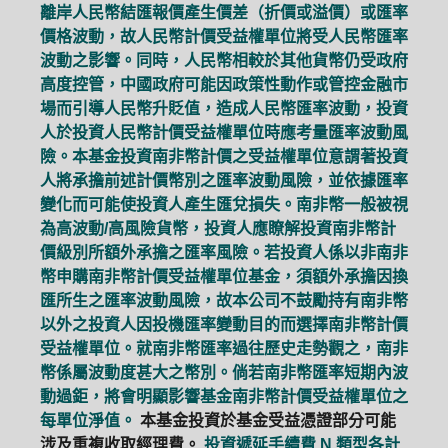
離岸人民幣結匯報價產生價差（折價或溢價）或匯率
價格波動，故人民幣計價受益權單位將受人民幣匯率
波動之影響。同時，人民幣相較於其他貨幣仍受政府
高度控管，中國政府可能因政策性動作或管控金融市
場而引導人民幣升貶值，造成人民幣匯率波動，投資
人於投資人民幣計價受益權單位時應考量匯率波動風
險。本基金投資南非幣計價之受益權單位意謂著投資
人將承擔前述計價幣別之匯率波動風險，並依據匯率
變化而可能使投資人產生匯兌損失。南非幣一般被視
為高波動/高風險貨幣，投資人應瞭解投資南非幣計
價級別所額外承擔之匯率風險。若投資人係以非南非
幣申購南非幣計價受益權單位基金，須額外承擔因換
匯所生之匯率波動風險，故本公司不鼓勵持有南非幣
以外之投資人因投機匯率變動目的而選擇南非幣計價
受益權單位。就南非幣匯率過往歷史走勢觀之，南非
幣係屬波動度甚大之幣別。倘若南非幣匯率短期內波
動過鉅，將會明顯影響基金南非幣計價受益權單位之
每單位淨值。
本基金投資於基金受益憑證部分可能
涉及重複收取經理費。
投資遞延手續費 N 類型各計