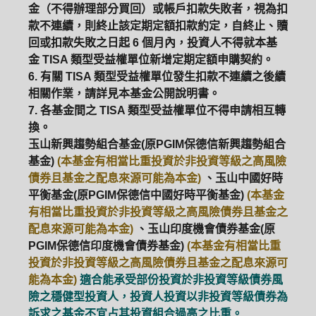
金（不得辦理部分買回）或帳戶扣款失敗者，視為扣
款不連續，則終止該定期定額扣款約定，自終止、贖
回或扣款失敗之日起 6 個月內，投資人不得就本基
金 TISA 類型受益權單位新增定期定額申購契約。
6. 有關 TISA 類型受益權單位發生扣款不連續之後續
相關作業，請詳見本基金公開說明書。
7. 各基金間之 TISA 類型受益權單位不得申請相互轉
換。
玉山新興趨勢組合基金(原PGIM保德信新興趨勢組合
基金)
(本基金有相當比重投資於非投資等級之高風險
債券且基金之配息來源可能為本金)
、玉山中國好時
平衡基金(原PGIM保德信中國好時平衡基金)
(本基金
有相當比重投資於非投資等級之高風險債券且基金之
配息來源可能為本金)
、玉山印度機會債券基金(原
PGIM保德信印度機會債券基金)
(本基金有相當比重
投資於非投資等級之高風險債券且基金之配息來源可
能為本金)
適合能承受部份投資於非投資等級債券風
險之穩健型投資人，投資人投資以非投資等級債券為
訴求之基金不宜占其投資組合過高之比重。