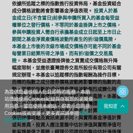
依據所追蹤之標的指數進行投資佈局，基金投資組合
成分價格波動將會影響基金淨值表現。
投資人於基
金成立日(不含當日)前參與申購所買入的基金每受益
權單位之發行價格，不等同於基金掛牌上市之價格，
參與申購投資人需自行承擔基金成立日起至上市日止
期間之基金淨資產價格波動所產生的折/溢價風險，
本基金上市後的次級市場成交價格亦可能不同於基金
每營業日結算所得之淨值，而有折/溢價之交易風
險。
本基金受益憑證掛牌後之買賣成交價格無升降
幅度限制，並應依臺灣證券交易所股份有限公司有關
規定辦理。本基金以追蹤標的指數報酬為操作目標，
而標的指數之成分證券價格波動將影響標的指數的走
勢，當標的指數的成分證券價格波動劇烈或變化時，
為提供您最佳個人化且即時的服務，本網
本基金之淨資產價值亦承受大幅波動的風險。本基金
站透過使用Cookies紀錄與存取您的瀏覽使
於上市日後將依臺灣證交所規定於臺灣證券交易時間
用訊息。當您使用本網站，即表示您同意
我知道了
內提供盤中估計淨值供投資人參考。計算盤中估計淨
Cookies技術支援。更多資訊請參閱
隱私
值因評價時點及資訊來源不同，與實際基金淨值計算
權保護聲明
。
或有差異，投資人應注意盤中估計淨值與實際淨值可
能有誤差值之風險，經理公司提供的盤中估計淨值僅