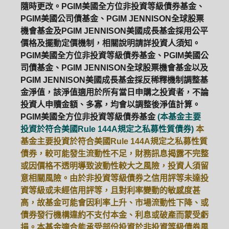
隨時更改。PGIM美國全方位非投資等級債券基金、
PGIM美國公司債基金、PGIM JENNISON全球股票
ETF
中國好時平衡
壽星優惠
機會基金及PGIM JENNISON美國成長基金採用公平
價格及擺動定價機制，相關說明請詳投資人須知。
醫療生化
中國品牌
0%手續費
PGIM美國全方位非投資等級債券基金、PGIM美國公
司債基金、PGIM JENNISON全球股票機會基金以及
基金申購
策略成長
拉丁美洲
PGIM JENNISON美國成長基金採反稀釋機制調整基
金淨值，該淨值適用於所有當日申購之投資者，不論
大中華
投資人申贖金額、多寡，均會以調整後淨值計算。
PGIM美國全方位非投資等級債券基金
(本基金主要
投資於符合美國Rule 144A規定之私募性質債券)
本
基金主要投資於符合美國Rule 144A規定之私募性質
債券，較可能發生流動性不足，財務訊息揭露不完整
或因價格不透明導致波動性較大之風險，投資人須留
意相關風險。由於非投資等級債券之信用評等未達投
資等級或未經信用評等，且對利率變動的敏感度甚
高，故基金可能會因利率上升、市場流動性下降、或
債券發行機構違約不支付本金、利息或破產而蒙受虧
損。本基金適合能承受部份投資於非投資等級債券風