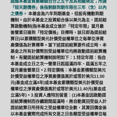
超過本基金資產總額百分之五十及其相關規定；所謂
「短天期債券」係指剩餘到期年限在三年（含）以內
之債券。
本基金為六年到期基金，但設有機動到期
機制。由於本基金之投資組合係以美元為主，提前結
算啟動機制(指本基金成立後於「特定年限」當月最
後營業日達到「特定價格」目標時，該日即為提前結
算日)以累積類型美元計價受益權單位之每單位淨資
產價值為計算標準。當下述提前結算要件成立時，本
基金之所有計價幣別受益權單位均將啟動提前結算機
制。有關提前結算機制說明如下：1.特定年限：指自
本基金成立日之次一營業日起屆滿四年、屆滿五年之
當月最後營業日。2.特定價格：本基金累積類型美元
計價受益權單位之淨資產價值高於或等於美元11.00
元(基金成立滿4年)或本基金累積類型美元計價受益
權單位之淨資產價值高於或等於美元11.40元(基金成
立滿5年)。3.投資人應特別留意：(1)本基金因啟動提
前結算機制而存續期間屆滿時，將自動買回受益人於
提前結算日所持有之受益權單位全數，其買回價金係
以本基金實際完成所有交易之日各類型受益權單位每