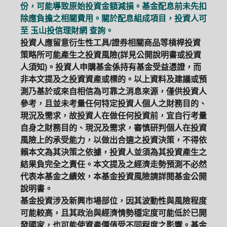
份，可能導致原始投資金額減損。基金配息前未先扣
除應負擔之相關費用。關於配息組成項目，投資人可
至
玉山投信理財網
查詢。
投資人應留意衍生性工具/證券相關商品等槓桿投資
策略所可能產生之投資風險(詳見公開說明書或投資
人須知)。投資人申購基金係持有基金受益憑證，而
非本文提及之投資資產或標的。以上資料及建議或預
測乃基於或來自相信為可靠之消息來源，僅供投資人
參考，且並未考量任何特定投資人個人之財務目的、
現況及需求，故投資人在做任何投資前，宜自行考量
自身之財務目的、現況及需求，審慎研判個人在投資
風險上的承受能力，以做出合適之投資決策，不得依
賴本文為其決策之依據，投資人並須為其投資產生之
結果負完全之責任。本文提及之經濟走勢預測不必然
代表本基金之績效，本基金投資風險請詳閱基金公開
說明書。
基金投資涉及新興市場部位，因其波動性與風險程度
可能較高，且其政治與經濟情勢穩定度可能低於已開
發國家，也可能使資產價值受不同程度之影響。基金