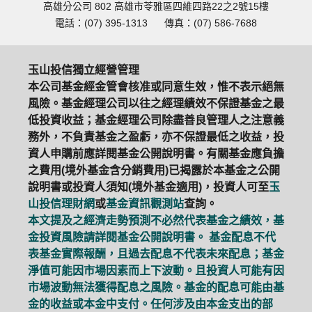
高雄分公司 802 高雄市苓雅區四維四路22之2號15樓
電話：(07) 395-1313
傳真：(07) 586-7688
玉山投信獨立經營管理
本公司基金經金管會核准或同意生效，惟不表示絕無
風險。基金經理公司以往之經理績效不保證基金之最
低投資收益；基金經理公司除盡善良管理人之注意義
務外，不負責基金之盈虧，亦不保證最低之收益，投
資人申購前應詳閱基金公開說明書。有關基金應負擔
之費用(境外基金含分銷費用)已揭露於本基金之公開
說明書或投資人須知(境外基金適用)，投資人可至
玉
山投信理財網
或
基金資訊觀測站
查詢。
本文提及之經濟走勢預測不必然代表基金之績效，基
金投資風險請詳閱基金公開說明書。 基金配息不代
表基金實際報酬，且過去配息不代表未來配息；基金
淨值可能因市場因素而上下波動。且投資人可能有因
市場波動無法獲得配息之風險。基金的配息可能由基
金的收益或本金中支付。任何涉及由本金支出的部