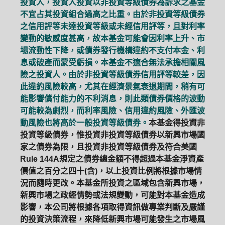
投資人，投資人投資以非投資等級債券為訴求之基金
不宜占其投資組合過高之比重。由於非投資等級債券
之信用評等未達投資等級或未經信用評等，且對利率
變動的敏感度甚高，故本基金可能會因利率上升、市
場流動性下降，或債券發行機構違約不支付本金、利
息或破產而蒙受虧損。本基金不適合無法承擔相關風
險之投資人。由於非投資等級債券信用評等較差，因
此違約風險較高，尤其在經濟景氣衰退期間，稍有可
能影響償付能力的不利消息，則此類債券價格的波動
可能較為劇烈，而利率風險、信用違約風險、外匯波
動風險也將高於一般投資等級債券。
本基金得投資非
投資等級債券，惟投資非投資等級債券以新興市場國
家之債券為限，且投資非投資等級債券及符合美國
Rule 144A規定之債券總金額不得超過本基金淨資產
價值之百分之四十(含)，以上投資比例將根據市場情
況而隨時更改。本基金所投資之區域包含新興市場，
新興市場之政經情勢或法規變動，可能對本基金造成
影響，本公司將根據各項取得資訊做專業判斷及嚴謹
的投資決策流程，來降低新興市場可能發生之市場風