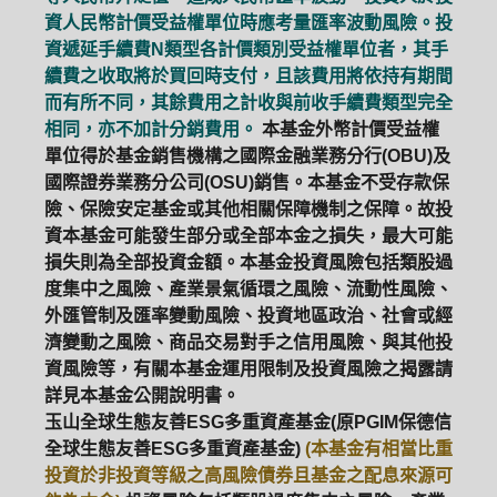
資人民幣計價受益權單位時應考量匯率波動風險。投
資遞延手續費N類型各計價類別受益權單位者，其手
續費之收取將於買回時支付，且該費用將依持有期間
而有所不同，其餘費用之計收與前收手續費類型完全
相同，亦不加計分銷費用。
本基金外幣計價受益權
單位得於基金銷售機構之國際金融業務分行(OBU)及
國際證券業務分公司(OSU)銷售。本基金不受存款保
險、保險安定基金或其他相關保障機制之保障。故投
資本基金可能發生部分或全部本金之損失，最大可能
損失則為全部投資金額。本基金投資風險包括類股過
度集中之風險、產業景氣循環之風險、流動性風險、
外匯管制及匯率變動風險、投資地區政治、社會或經
濟變動之風險、商品交易對手之信用風險、與其他投
資風險等，有關本基金運用限制及投資風險之揭露請
詳見本基金公開說明書。
玉山全球生態友善ESG多重資產基金(原PGIM保德信
全球生態友善ESG多重資產基金)
(本基金有相當比重
投資於非投資等級之高風險債券且基金之配息來源可