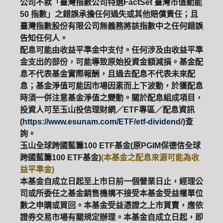
公司不就「臺灣指數公司特選FactSet 臺灣市值動能
50 指數」之錯誤承擔任何過失或其他賠償責任；且
臺灣指數股份有限公司無義務將該指數中之任何錯誤
告知任何人。
配息可能由收益平準金中支付。任何涉及由收益平準
金支出的部份，可能導致原始投資金額減損。基金配
息不代表基金實際報酬，且過去配息不代表未來配
息；基金淨值可能因市場因素而上下波動，於獲配息
時須一併注意基金淨值之變動。關於配息組成項目，
投資人可至玉山投信理財網／ETF專區／配息資訊
(
https://www.esunam.com/ETF/etf-dividend/
)查
詢。
玉山全球跨國藍籌100 ETF基金(原PGIM保德信全球
跨國藍籌100 ETF基金)
(本基金之配息來源可能為收
益平準金)
本基金自成立日起至上市日前一個營業日止，經理公
司或所委任之基金銷售機構不接受本基金受益權單位
數之申購或買回。本基金受益憑證之上市買賣，應依
證券交易市場有關規定辦理。本基金自成立日起，即