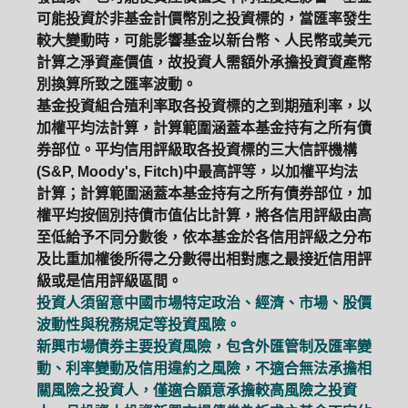
可能投資於非基金計價幣別之投資標的，當匯率發生
較大變動時，可能影響基金以新台幣、人民幣或美元
計算之淨資產價值，故投資人需額外承擔投資資產幣
別換算所致之匯率波動。
基金投資組合殖利率取各投資標的之到期殖利率，以
加權平均法計算，計算範圍涵蓋本基金持有之所有債
券部位。平均信用評級取各投資標的三大信評機構
(S&P, Moody's, Fitch)中最高評等，以加權平均法
計算；計算範圍涵蓋本基金持有之所有債券部位，加
權平均按個別持債市值佔比計算，將各信用評級由高
至低給予不同分數後，依本基金於各信用評級之分布
及比重加權後所得之分數得出相對應之最接近信用評
級或是信用評級區間。
投資人須留意中國市場特定政治、經濟、市場、股價
波動性與稅務規定等投資風險。
新興市場債券主要投資風險，包含外匯管制及匯率變
動、利率變動及信用違約之風險，不適合無法承擔相
關風險之投資人，僅適合願意承擔較高風險之投資