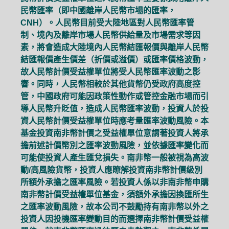
民幣匯率（即中國離岸人民幣市場的匯率，
CNH）。人民幣目前受大陸地區對人民幣匯率管
制、境內及離岸市場人民幣供給量及市場需求等因
素，將會造成大陸境內人民幣結匯報價與離岸人民幣
結匯報價產生價差（折價或溢價）或匯率價格波動，
故人民幣計價受益權單位將受人民幣匯率波動之影
響。同時，人民幣相較於其他貨幣仍受政府高度控
管，中國政府可能因政策性動作或管控金融市場而引
導人民幣升貶值，造成人民幣匯率波動，投資人於投
資人民幣計價受益權單位時應考量匯率波動風險。本
基金投資南非幣計價之受益權單位意謂著投資人將承
擔前述計價幣別之匯率波動風險，並依據匯率變化而
可能使投資人產生匯兌損失。南非幣一般被視為高波
動/高風險貨幣，投資人應瞭解投資南非幣計價級別
所額外承擔之匯率風險。若投資人係以非南非幣申購
南非幣計價受益權單位基金，須額外承擔因換匯所生
之匯率波動風險，故本公司不鼓勵持有南非幣以外之
投資人因投機匯率變動目的而選擇南非幣計價受益權