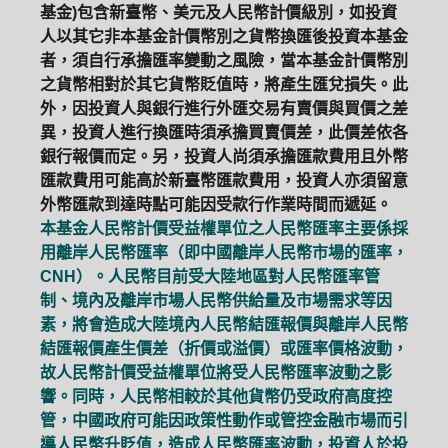
基金)包含新臺幣、美元及人民幣計價級別，如投資
人以其它非本基金計價幣別之貨幣換匯後投資本基金
者，須自行承擔匯率變動之風險，當本基金計價幣別
之貨幣相對於其它貨幣貶值時，將產生匯兌損失。此
外，因投資人與銀行進行外匯交易有賣價與買價之差
異，投資人進行換匯時須承擔買賣價差，此價差依各
銀行報價而定。另，投資人尚須承擔匯款費用且外幣
匯款費用可能高於新臺幣匯款費用，投資人亦須留意
外幣匯款到達時點可能因受款行作業時間而遞延。
本基金人民幣計價受益權單位之人民幣匯率主要係採
用離岸人民幣匯率（即中國離岸人民幣市場的匯率，
CNH）。人民幣目前受大陸地區對人民幣匯率管
制、境內及離岸市場人民幣供給量及市場需求等因
素，將會造成大陸境內人民幣結匯報價與離岸人民幣
結匯報價產生價差（折價或溢價）或匯率價格波動，
故人民幣計價受益權單位將受人民幣匯率波動之影
響。同時，人民幣相較於其他貨幣仍受政府高度控
管，中國政府可能因政策性動作或管控金融市場而引
導人民幣升貶值，造成人民幣匯率波動，投資人於投