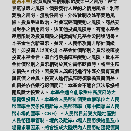
能為本金)
投資風險包括類股過度集中之風險、產業
景氣循環之風險、債券發行人違約之信用風險、利率
變動之風險、流動性風險、外匯管制及匯率變動風
險、投資地區政治、社會或經濟變動之風險、商品交
易對手之信用風險、與其他投資風險等，有關本基金
運用限制及投資風險之揭露請詳見基金公開說明書。
本基金包含新臺幣、美元、人民幣及南非幣計價級
別，如投資人以其它非本基金計價幣別之貨幣換匯後
投資本基金者，須自行承擔匯率變動之風險，當本基
金計價幣別之貨幣相對於其它貨幣貶值時，將產生匯
兌損失。此外，因投資人與銀行進行外匯交易有賣價
與買價之差異，投資人進行換匯時須承擔買賣價差，
此價差依各銀行報價而定。本基金不適合無法承擔相
關風險之投資人。
本基金適合能承受中高度風險之
穩健型投資人。本基金人民幣計價受益權單位之人民
幣匯率主要係採用離岸人民幣匯率（即中國離岸人民
幣市場的匯率，CNH）。人民幣目前受大陸地區對
人民幣匯率管制、境內及離岸市場人民幣供給量及市
場需求等因素，將會造成大陸境內人民幣結匯報價與