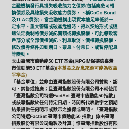
金融機構發行具損失吸收能力之債券(包括應急可轉
換債券及具總損失吸收能力債券，下稱CoCo Bond
及TLAC債券)，當金融機構出現資本適足率低於一
定水平、重大營運或破產危機時，得以契約形式或透
過法定機制將債券減記面額或轉換股權，可能導致客
戶部分或全部債權減記、利息取消、債權轉換股權、
修改債券條件如到期日、票息、付息日、或暫停配息
等變動。
玉山臺灣市值動能50 ETF基金(原PGIM保德信臺灣
市值動能50 ETF基金)
(本基金之配息來源可能為收益
平準金)
「基金單位」並非由臺灣指數股份有限公司贊助、認
可、銷售或推廣；且臺灣指數股份有限公司不就使用
「臺灣指數公司特選FactSet 臺灣市值動能50指數」
或該等指數於任何特定日期、時間所代表數字之預期
結果提供任何明示或默示之擔保或聲明。「臺灣指數
公司特選FactSet 臺灣市值動能50 指數」係由臺灣
指數股份有限公司編製及計算；惟臺灣指數股份有限