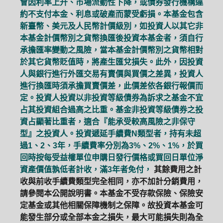
會因利率上升、市場流動性下降，或債券發行機構違
約不支付本金、利息或破產而蒙受虧損。本基金包含
新臺幣、美元及人民幣計價級別，如投資人以其它非
本基金計價幣別之貨幣換匯後投資本基金者，須自行
承擔匯率變動之風險，當本基金計價幣別之貨幣相對
於其它貨幣貶值時，將產生匯兌損失。此外，因投資
人與銀行進行外匯交易有賣價與買價之差異，投資人
進行換匯時須承擔買賣價差，此價差依各銀行報價而
定。投資人投資以非投資等級債券為訴求之基金不宜
占其投資組合過高之比重。基金非投資等級債券之投
資占顯著比重者，適合『能承受較高風險之非保守
型』之投資人。投資遞延手續費N類型者，持有未超
過1、2、3年，手續費率分別為3%、2%、1%，於買
回時按每受益權單位申購日發行價格或買回日單位淨
資產價值孰低者計收，滿3年者免付，
其餘費用之計
收與前收手續費類型完全相同，亦不加計分銷費用，
請參閱本公開說明書。本基金不受存款保險、保險安
定基金或其他相關保障機制之保障。故投資本基金可
能發生部分或全部本金之損失，最大可能損失則為全