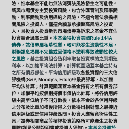
險，惟本基金不能也無法消弭該風險發生之可能性。
新興市場債券主要投資風險，包含外匯管制及匯率變
動、利率變動及信用違約之風險，不適合無法承擔相
關風險之投資人，僅適合願意承擔較高風險之投資
人，且投資人投資新興市場債券為訴求之基金不宜佔
投資組合過高比重。
本基金得投資美國Rule 144A
債券，該債券屬私募性質，較可能發生流動性不足，
財務訊息揭露不完整或因價格不透明導致波動性較大
之風險。
基金投資組合殖利率取各投資標的之到期殖
利率，以加權平均法計算，計算範圍涵蓋本基金持有
之所有債券部位。平均信用評級取
各投資標的三大信
評機構(S&P, Moody's, Fitch)中最高評等，以加權
平均法計算；計算範圍涵蓋本基金持有之所有債券部
位，加權平均按個別持債市值佔比計算，將各信用評
級由高至低給予不同分數後，依本基金於各信用評級
之分布及比重加權後所得之分數得出相對應之最接近
信用評級或是信用評級區間。投資人應留意衍生性工
具／證券相關商品等槓桿投資策略所可能產生之投資
風險(詳見公開說明書或投資人須知)。
本基金投資於