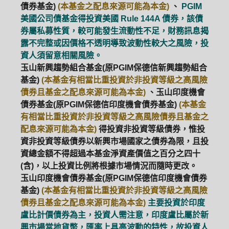
債券基金)
(本基金之配息來源可能為本金)
、
PGIM
美國公司債基金得投資美國 Rule 144A 債券，該債
券屬私募性質，較可能發生流動性不足，財務訊息揭
露不完整或因價格不透明導致波動性較大之風險，投
資人須留意相關風險。
玉山新興趨勢組合基金(原PGIM保德信新興趨勢組合
基金)
(本基金有相當比重投資於非投資等級之高風險
債券且基金之配息來源可能為本金)
、玉山印度機會
債券基金(原PGIM保德信印度機會債券基金)
(本基金
有相當比重投資於非投資等級之高風險債券且基金之
配息來源可能為本金)
得投資非投資等級債券，惟投
資非投資等級債券以新興市場國家之債券為限，且投
資總金額不得超過本基金淨資產價值之百分之四十
(含)，以上投資比例將根據市場情況而隨時更改。
玉山印度機會債券基金(原PGIM保德信印度機會債券
基金)
(本基金有相當比重投資於非投資等級之高風險
債券且基金之配息來源可能為本金)
主要投資於印度
盧比計價債券為主，投資人需注意，印度盧比屬於新
興市場當地貨幣，匯率上具高波動的特性，故投資人