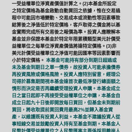
一受益權單位淨資產價值計算之。(2)本基金所設定
之特定價格為基金啟動自動買回之依據，惟在交易過
程中可能因市場變動、交易成本或流動性等因素導致
結算後之淨值低於特定價格，客戶取得之價金將以基
金實際完成所有交易後之報價為準。投資人應瞭解本
基金並非保證本基金於特定年限累積類型美元計價受
益權單位之每單位淨資產價值將達特定價格。(3)非
美元計價受益權單位之淨值可能因匯率等因素影響而
小於特定價格。
本基金可能持有部分到期日超過或
未及基金到期日之單一債券，故投資人可能承擔債券
再投資風險或價格風險。投資人應特別留意，經理公
司得於募集期間視本基金達首次最低淨發行總面額之
情形而決定是否再繼續受理投資人申購。本基金成立
日之當日起即不再接受受益權單位之申購，本基金自
成立日起九十日後即開放每日買回，但基金未到期前
買回，將收取提前買回費用最高2%並歸入基金資
產，以維護既有投資人利益。本基金不建議投資人從
事短線交易並鼓勵投資人持有至基金到期。本基金人
民幣計價受益權單位之人民幣匯率主要係採用離岸人