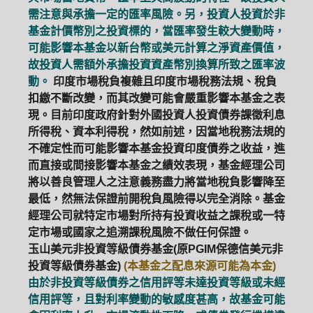
需注意與承擔一定的匯率風險。另，投資人投資於非
基金計價幣別之投資標的，當匯率發生較大變動時，
可能影響本基金以新台幣或美元計算之淨資產價值，
故投資人需額外承擔投資資產幣別換算所致之匯率波
動。
印度市場稅負複雜且印度市場稅務法規、稅負
扣繳不斷改變，而其改變可能會嚴重影響本基金之表
現。目前印度政府針對外國投資人投資債券課徵利息
所得稅、資本利得稅，然如前述，因當地稅務法規的
不確定性而可能影響本基金投資印度債券之收益，進
而直接或間接影響本基金之績效表現，基金經理公司
將以善良管理人之注意義務盡力將當地稅負影響降至
最低，然無法保證前開稅負風險得以完全消除。基金
經理公司就特定市場對所持有投資收益之課稅或一特
定市場或國家之追溯課稅風險不做任何保證。
玉山美元非投資等級債券基金(原PGIM保德信美元非
投資等級債券基金)
(本基金之配息來源可能為本金)
由於非投資等級債券之信用評等未達投資等級或未經
信用評等，且對利率變動的敏感度甚高，故基金可能