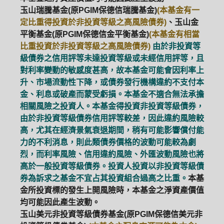
玉山瑞騰基金(原PGIM保德信瑞騰基金)
(本基金有一
定比重得投資於非投資等級之高風險債券)
、玉山金
平衡基金(原PGIM保德信金平衡基金)
(本基金有相當
比重投資於非投資等級之高風險債券)
由於非投資等
級債券之信用評等未達投資等級或未經信用評等，且
對利率變動的敏感度甚高，故本基金可能會因利率上
升、市場流動性下降，或債券發行機構違約不支付本
金、利息或破產而蒙受虧損。本基金不適合無法承擔
相關風險之投資人。本基金得投資非投資等級債券，
由於非投資等級債券信用評等較差，因此違約風險較
高，尤其在經濟景氣衰退期間，稍有可能影響償付能
力的不利消息，則此類債券價格的波動可能較為劇
烈，而利率風險、信用違約風險、外匯波動風險也將
高於一般投資等級債券。投資人投資以非投資等級債
券為訴求之基金不宜占其投資組合過高之比重。
本基
金所投資標的發生上開風險時，本基金之淨資產價值
均可能因此產生波動。
玉山美元非投資等級債券基金(原PGIM保德信美元非