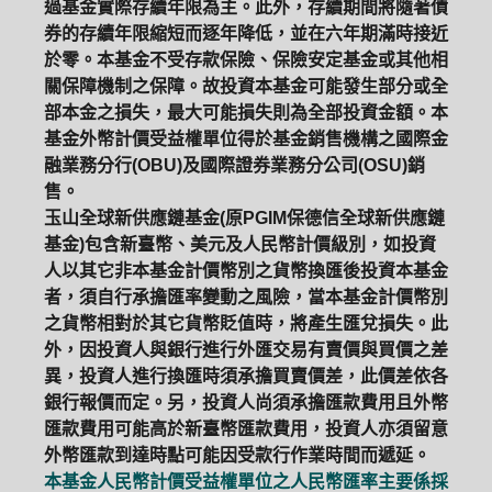
過基金實際存續年限為主。此外，存續期間將隨著債
券的存續年限縮短而逐年降低，並在六年期滿時接近
於零。本基金不受存款保險、保險安定基金或其他相
關保障機制之保障。故投資本基金可能發生部分或全
部本金之損失，最大可能損失則為全部投資金額。本
基金外幣計價受益權單位得於基金銷售機構之國際金
融業務分行(OBU)及國際證券業務分公司(OSU)銷
售。
玉山全球新供應鏈基金(原PGIM保德信全球新供應鏈
基金)包含新臺幣、美元及人民幣計價級別，如投資
人以其它非本基金計價幣別之貨幣換匯後投資本基金
者，須自行承擔匯率變動之風險，當本基金計價幣別
之貨幣相對於其它貨幣貶值時，將產生匯兌損失。此
外，因投資人與銀行進行外匯交易有賣價與買價之差
異，投資人進行換匯時須承擔買賣價差，此價差依各
銀行報價而定。另，投資人尚須承擔匯款費用且外幣
匯款費用可能高於新臺幣匯款費用，投資人亦須留意
外幣匯款到達時點可能因受款行作業時間而遞延。
本基金人民幣計價受益權單位之人民幣匯率主要係採