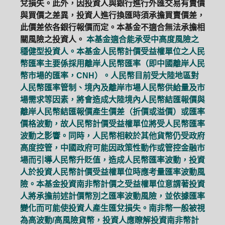
兌損失。此外，因投資人與銀行進行外匯交易有賣價
與買價之差異，投資人進行換匯時須承擔買賣價差，
此價差依各銀行報價而定。本基金不適合無法承擔相
關風險之投資人。
本基金適合能承受中高度風險之
穩健型投資人。本基金人民幣計價受益權單位之人民
幣匯率主要係採用離岸人民幣匯率（即中國離岸人民
幣市場的匯率，CNH）。人民幣目前受大陸地區對
人民幣匯率管制、境內及離岸市場人民幣供給量及市
場需求等因素，將會造成大陸境內人民幣結匯報價與
離岸人民幣結匯報價產生價差（折價或溢價）或匯率
價格波動，故人民幣計價受益權單位將受人民幣匯率
波動之影響。同時，人民幣相較於其他貨幣仍受政府
高度控管，中國政府可能因政策性動作或管控金融市
場而引導人民幣升貶值，造成人民幣匯率波動，投資
人於投資人民幣計價受益權單位時應考量匯率波動風
險。本基金投資南非幣計價之受益權單位意謂著投資
人將承擔前述計價幣別之匯率波動風險，並依據匯率
變化而可能使投資人產生匯兌損失。南非幣一般被視
為高波動/高風險貨幣，投資人應瞭解投資南非幣計