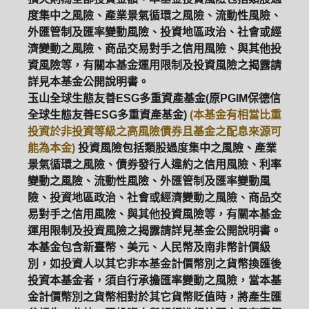
度集中之風險、產業景氣循環之風險、流動性風險、
外匯管制及匯率變動風險、投資地區政治、社會或經
濟變動之風險、商品交易對手之信用風險、與其他投
資風險等，有關本基金運用限制及投資風險之揭露請
詳見本基金公開說明書。
玉山全球生態友善ESG多重資產基金(原PGIM保德信
全球生態友善ESG多重資產基金)
(本基金有相當比重
投資於非投資等級之高風險債券且基金之配息來源可
能為本金)
投資風險包括類股過度集中之風險、產業
景氣循環之風險、債券發行人違約之信用風險、利率
變動之風險、流動性風險、外匯管制及匯率變動風
險、投資地區政治、社會或經濟變動之風險、商品交
易對手之信用風險、與其他投資風險等，有關本基金
運用限制及投資風險之揭露請詳見基金公開說明書。
本基金包含新臺幣、美元、人民幣及南非幣計價級
別，如投資人以其它非本基金計價幣別之貨幣換匯後
投資本基金者，須自行承擔匯率變動之風險，當本基
金計價幣別之貨幣相對於其它貨幣貶值時，將產生匯