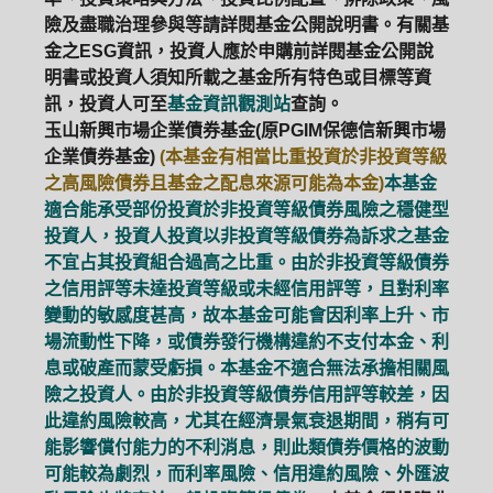
險及盡職治理參與等請詳閱基金公開說明書。有關基
金之ESG資訊，投資人應於申購前詳閱基金公開說
明書或投資人須知所載之基金所有特色或目標等資
訊，投資人可至
基金資訊觀測站
查詢。
玉山新興市場企業債券基金(原PGIM保德信新興市場
企業債券基金)
(本基金有相當比重投資於非投資等級
之高風險債券且基金之配息來源可能為本金)
本基金
適合能承受部份投資於非投資等級債券風險之穩健型
投資人，投資人投資以非投資等級債券為訴求之基金
不宜占其投資組合過高之比重。由於非投資等級債券
之信用評等未達投資等級或未經信用評等，且對利率
變動的敏感度甚高，故本基金可能會因利率上升、市
場流動性下降，或債券發行機構違約不支付本金、利
息或破產而蒙受虧損。本基金不適合無法承擔相關風
險之投資人。由於非投資等級債券信用評等較差，因
此違約風險較高，尤其在經濟景氣衰退期間，稍有可
能影響償付能力的不利消息，則此類債券價格的波動
可能較為劇烈，而利率風險、信用違約風險、外匯波