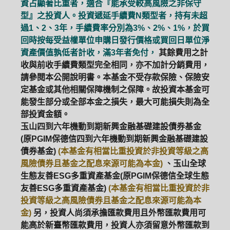
資占顯著比重者，適合『能承受較高風險之非保守
型』之投資人。投資遞延手續費N類型者，持有未超
過1、2、3年，手續費率分別為3%、2%、1%，於買
回時按每受益權單位申購日發行價格或買回日單位淨
資產價值孰低者計收，滿3年者免付，
其餘費用之計
收與前收手續費類型完全相同，亦不加計分銷費用，
請參閱本公開說明書。本基金不受存款保險、保險安
定基金或其他相關保障機制之保障。故投資本基金可
能發生部分或全部本金之損失，最大可能損失則為全
部投資金額。
玉山四到六年機動到期新興金融基礎建設債券基金
(原PGIM保德信四到六年機動到期新興金融基礎建設
債券基金)
(本基金有相當比重投資於非投資等級之高
風險債券且基金之配息來源可能為本金)
、玉山全球
生態友善ESG多重資產基金(原PGIM保德信全球生態
友善ESG多重資產基金)
(本基金有相當比重投資於非
投資等級之高風險債券且基金之配息來源可能為本
金)
另，投資人尚須承擔匯款費用且外幣匯款費用可
能高於新臺幣匯款費用，投資人亦須留意外幣匯款到