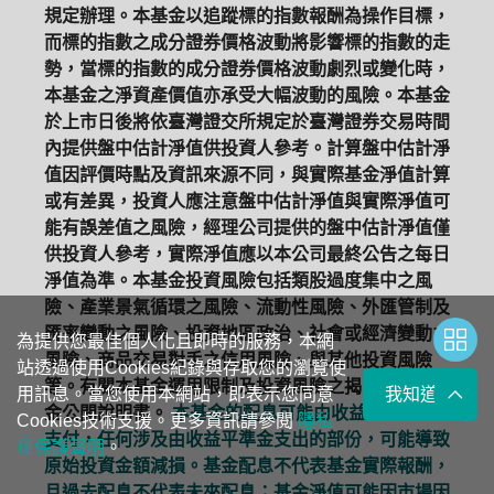
規定辦理。本基金以追蹤標的指數報酬為操作目標，
而標的指數之成分證券價格波動將影響標的指數的走
勢，當標的指數的成分證券價格波動劇烈或變化時，
本基金之淨資產價值亦承受大幅波動的風險。本基金
於上市日後將依臺灣證交所規定於臺灣證券交易時間
內提供盤中估計淨值供投資人參考。計算盤中估計淨
值因評價時點及資訊來源不同，與實際基金淨值計算
或有差異，投資人應注意盤中估計淨值與實際淨值可
能有誤差值之風險，經理公司提供的盤中估計淨值僅
供投資人參考，實際淨值應以本公司最終公告之每日
淨值為準。本基金投資風險包括類股過度集中之風
險、產業景氣循環之風險、流動性風險、外匯管制及
匯率變動之風險、投資地區政治、社會或經濟變動之
為提供您最佳個人化且即時的服務，本網
風險、商品交易對手之信用風險、與其他投資風險
站透過使用Cookies紀錄與存取您的瀏覽使
等。有關本基金運用限制及投資風險之揭露請詳見基
用訊息。當您使用本網站，即表示您同意
我知道了
金公開說明書。
本基金的配息可能由收益平準金中
Cookies技術支援。更多資訊請參閱
隱私
支付，任何涉及由收益平準金支出的部份，可能導致
權保護聲明
。
原始投資金額減損。基金配息不代表基金實際報酬，
且過去配息不代表未來配息；基金淨值可能因市場因