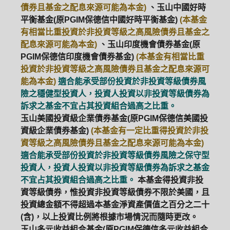
債券且基金之配息來源可能為本金)
、玉山中國好時
平衡基金(原PGIM保德信中國好時平衡基金)
(本基金
有相當比重投資於非投資等級之高風險債券且基金之
配息來源可能為本金)
、玉山印度機會債券基金(原
PGIM保德信印度機會債券基金)
(本基金有相當比重
投資於非投資等級之高風險債券且基金之配息來源可
能為本金)
適合能承受部份投資於非投資等級債券風
險之穩健型投資人，投資人投資以非投資等級債券為
訴求之基金不宜占其投資組合過高之比重。
玉山美國投資級企業債券基金(原PGIM保德信美國投
資級企業債券基金)
(本基金有一定比重得投資於非投
資等級之高風險債券且基金之配息來源可能為本金)
適合能承受部份投資於非投資等級債券風險之保守型
投資人，投資人投資以非投資等級債券為訴求之基金
不宜占其投資組合過高之比重。
本基金得投資非投
資等級債券，惟投資非投資等級債券不限於美國，且
投資總金額不得超過本基金淨資產價值之百分之二十
(含)，以上投資比例將根據市場情況而隨時更改。
玉山多元收益組合基金(原PGIM保德信多元收益組合