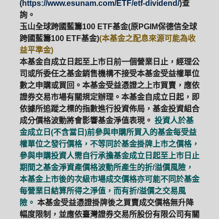
(
https://www.esunam.com/ETF/etf-dividend/
)查
詢。
玉山全球跨國藍籌100 ETF基金(原PGIM保德信全球
跨國藍籌100 ETF基金)
(本基金之配息來源可能為收
益平準金)
本基金自成立日起至上市日前一個營業日止，經理公
司或所委任之基金銷售機構不接受本基金受益權單位
數之申購或買回。本基金受益憑證之上市買賣，應依
證券交易市場有關規定辦理。本基金自成立日起，即
依據所追蹤之標的指數進行投資佈局，基金投資組合
成分價格波動將會影響基金淨值表現。
投資人於基
金成立日(不含當日)前參與申購所買入的基金每受益
權單位之發行價格，不等同於基金掛牌上市之價格，
參與申購投資人需自行承擔基金成立日起至上市日止
期間之基金淨資產價格波動所產生的折/溢價風險，
本基金上市後的次級市場成交價格亦可能不同於基金
每營業日結算所得之淨值，而有折/溢價之交易風
險。
本基金受益憑證掛牌後之買賣成交價格無升降
幅度限制，並應依臺灣證券交易所股份有限公司有關