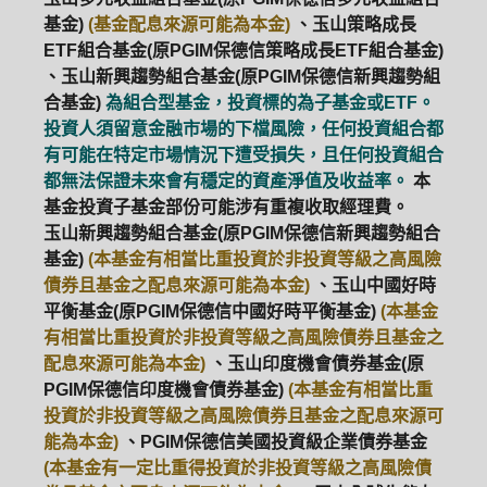
基金)
(基金配息來源可能為本金)
、玉山策略成長
ETF組合基金(原PGIM保德信策略成長ETF組合基金)
、玉山新興趨勢組合基金(原PGIM保德信新興趨勢組
合基金)
為組合型基金，投資標的為子基金或ETF。
投資人須留意金融市場的下檔風險，任何投資組合都
有可能在特定市場情況下遭受損失，且任何投資組合
都無法保證未來會有穩定的資產淨值及收益率。
本
基金投資子基金部份可能涉有重複收取經理費。
玉山新興趨勢組合基金(原PGIM保德信新興趨勢組合
基金)
(本基金有相當比重投資於非投資等級之高風險
債券且基金之配息來源可能為本金)
、玉山中國好時
平衡基金(原PGIM保德信中國好時平衡基金)
(本基金
有相當比重投資於非投資等級之高風險債券且基金之
配息來源可能為本金)
、玉山印度機會債券基金(原
PGIM保德信印度機會債券基金)
(本基金有相當比重
投資於非投資等級之高風險債券且基金之配息來源可
能為本金)
、PGIM保德信美國投資級企業債券基金
(本基金有一定比重得投資於非投資等級之高風險債