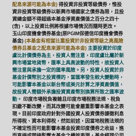
配息來源可能為本金)
得投資非投資等級債券，惟投
資非投資等級債券以新興市場國家之債券為限，且投
資總金額不得超過本基金淨資產價值之百分之四十
(含)，以上投資比例將根據市場情況而隨時更改。
玉山印度機會債券基金(原PGIM保德信印度機會債券
基金)
(本基金有相當比重投資於非投資等級之高風險
債券且基金之配息來源可能為本金)
主要投資於印度
盧比計價債券為主，投資人需注意，印度盧比屬於新
興市場當地貨幣，匯率上具高波動的特性，故投資人
需注意與承擔一定的匯率風險。另，投資人投資於非
基金計價幣別之投資標的，當匯率發生較大變動時，
可能影響本基金以新台幣或美元計算之淨資產價值，
故投資人需額外承擔投資資產幣別換算所致之匯率波
動。
印度市場稅負複雜且印度市場稅務法規、稅負
扣繳不斷改變，而其改變可能會嚴重影響本基金之表
現。目前印度政府針對外國投資人投資債券課徵利息
所得稅、資本利得稅，然如前述，因當地稅務法規的
不確定性而可能影響本基金投資印度債券之收益，進
而直接或間接影響本基金之績效表現，基金經理公司