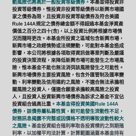
動風險也將高於一般投資等級債券。
本基金得投資非
投資等級債券，惟投資非投資等級債券以新興市場國
家之債券為限，且投資非投資等級債券及符合美國
Rule 144A規定之債券總金額不得超過本基金淨資產
價值之百分之四十(含)，以上投資比例將根據市場情
況而隨時更改。本基金所投資之區域包含新興市場，
新興市場之政經情勢或法規變動，可能對本基金造成
影響，本公司將根據各項取得資訊做專業判斷及嚴謹
的投資決策流程，來降低新興市場可能發生之市場風
險，惟本基金不能也無法消弭該風險發生之可能性。
新興市場債券主要投資風險，包含外匯管制及匯率變
動、利率變動及信用違約之風險，不適合無法承擔相
關風險之投資人，僅適合願意承擔較高風險之投資
人，且投資人投資新興市場債券為訴求之基金不宜佔
投資組合過高比重。
本基金得投資美國Rule 144A
債券，該債券屬私募性質，較可能發生流動性不足，
財務訊息揭露不完整或因價格不透明導致波動性較大
之風險。
基金投資組合殖利率取各投資標的之到期殖
利率，以加權平均法計算，計算範圍涵蓋本基金持有