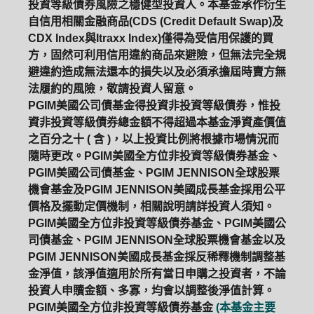
投資等級債券風險之穩健型投資人。本基金承作衍生
自信用相關金融商品(CDS (Credit Default Swap)及
CDX Index與Itraxx Index)僅得為受信用保護的買
方，固然可利用信用違約商品來避險，但無法完全規
避違約造成無法還本的損失以及必須承擔屆時賣方無
法履約的風險，敬請投資人留意。
PGIM美國公司債基金得投資非投資等級債券，惟投
資非投資等級債券總金額不得超過本基金淨資產價值
之百分之十 ( 含 )，以上投資比例將根據市場情況而
隨時更改。PGIM美國全方位非投資等級債券基金、
PGIM美國公司債基金、PGIM JENNISON全球股票
機會基金及PGIM JENNISON美國成長基金採用公平
價格及擺動定價機制，相關說明請詳投資人須知。
PGIM美國全方位非投資等級債券基金、PGIM美國公
司債基金、PGIM JENNISON全球股票機會基金以及
PGIM JENNISON美國成長基金採反稀釋機制調整基
金淨值，該淨值適用於所有當日申購之投資者，不論
PGIM系列基金
168循環投資
投資人申贖金額、多寡，均會以調整後淨值計算。
PGIM美國全方位非投資等級債券基金
(本基金主要
定期(不)定額
高成長基金
月配息