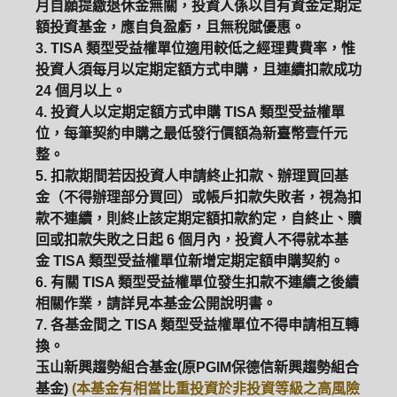
月自願提繳退休金無關，投資人係以自有資金定期定
額投資基金，應自負盈虧，且無稅賦優惠。
3. TISA 類型受益權單位適用較低之經理費費率，惟
投資人須每月以定期定額方式申購，且連續扣款成功
24 個月以上。
4. 投資人以定期定額方式申購 TISA 類型受益權單
位，每筆契約申購之最低發行價額為新臺幣壹仟元
整。
5. 扣款期間若因投資人申請終止扣款、辦理買回基
金（不得辦理部分買回）或帳戶扣款失敗者，視為扣
款不連續，則終止該定期定額扣款約定，自終止、贖
回或扣款失敗之日起 6 個月內，投資人不得就本基
金 TISA 類型受益權單位新增定期定額申購契約。
6. 有關 TISA 類型受益權單位發生扣款不連續之後續
相關作業，請詳見本基金公開說明書。
7. 各基金間之 TISA 類型受益權單位不得申請相互轉
換。
玉山新興趨勢組合基金(原PGIM保德信新興趨勢組合
基金)
(本基金有相當比重投資於非投資等級之高風險