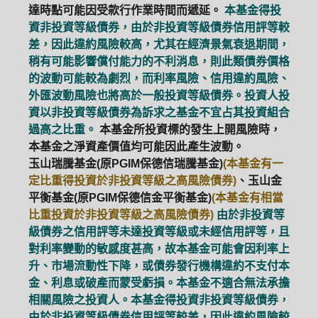
達時點可能因受款行作業時間而遞延。
本基金得投
資非投資等級債券，由於非投資等級債券信用評等較
差，因此違約風險較高，尤其在經濟景氣衰退期間，
稍有可能影響償付能力的不利消息，則此類債券價格
的波動可能較為劇烈，而利率風險、信用違約風險、
外匯波動風險也將高於一般投資等級債券。投資人投
資以非投資等級債券為訴求之基金不宜占其投資組合
過高之比重。
本基金所投資標的發生上開風險時，
本基金之淨資產價值均可能因此產生波動。
玉山瑞騰基金(原PGIM保德信瑞騰基金)
(本基金有一
定比重得投資於非投資等級之高風險債券)
、玉山金
平衡基金(原PGIM保德信金平衡基金)
(本基金有相當
比重投資於非投資等級之高風險債券)
由於非投資等
級債券之信用評等未達投資等級或未經信用評等，且
對利率變動的敏感度甚高，故本基金可能會因利率上
升、市場流動性下降，或債券發行機構違約不支付本
金、利息或破產而蒙受虧損。本基金不適合無法承擔
相關風險之投資人。本基金得投資非投資等級債券，
由於非投資等級債券信用評等較差，因此違約風險較