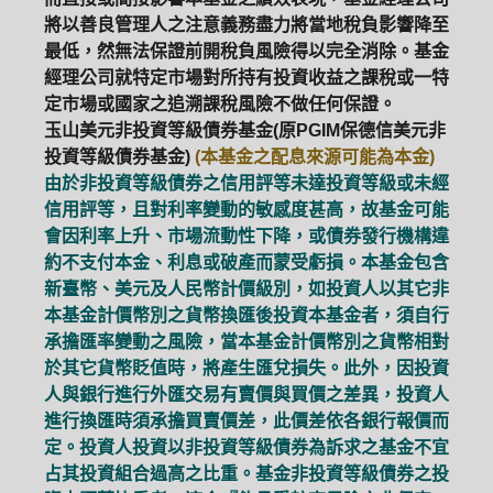
將以善良管理人之注意義務盡力將當地稅負影響降至
最低，然無法保證前開稅負風險得以完全消除。基金
經理公司就特定市場對所持有投資收益之課稅或一特
定市場或國家之追溯課稅風險不做任何保證。
玉山美元非投資等級債券基金(原PGIM保德信美元非
投資等級債券基金)
(本基金之配息來源可能為本金)
由於非投資等級債券之信用評等未達投資等級或未經
信用評等，且對利率變動的敏感度甚高，故基金可能
會因利率上升、市場流動性下降，或債券發行機構違
約不支付本金、利息或破產而蒙受虧損。本基金包含
新臺幣、美元及人民幣計價級別，如投資人以其它非
本基金計價幣別之貨幣換匯後投資本基金者，須自行
承擔匯率變動之風險，當本基金計價幣別之貨幣相對
於其它貨幣貶值時，將產生匯兌損失。此外，因投資
人與銀行進行外匯交易有賣價與買價之差異，投資人
進行換匯時須承擔買賣價差，此價差依各銀行報價而
定。投資人投資以非投資等級債券為訴求之基金不宜
占其投資組合過高之比重。基金非投資等級債券之投