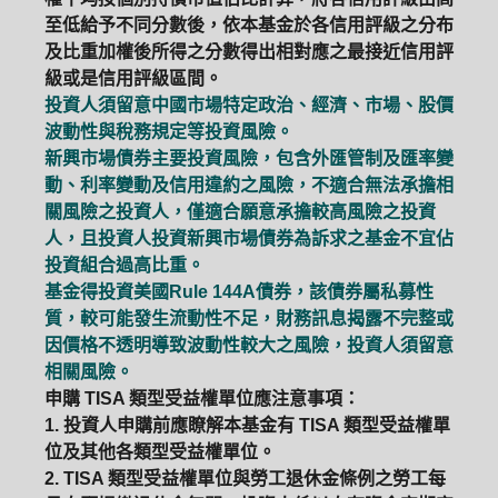
至低給予不同分數後，依本基金於各信用評級之分布
及比重加權後所得之分數得出相對應之最接近信用評
級或是信用評級區間。
投資人須留意中國市場特定政治、經濟、市場、股價
波動性與稅務規定等投資風險。
新興市場債券主要投資風險，包含外匯管制及匯率變
動、利率變動及信用違約之風險，不適合無法承擔相
關風險之投資人，僅適合願意承擔較高風險之投資
人，且投資人投資新興市場債券為訴求之基金不宜佔
投資組合過高比重。
基金得投資美國Rule 144A債券，該債券屬私募性
質，較可能發生流動性不足，財務訊息揭露不完整或
因價格不透明導致波動性較大之風險，投資人須留意
相關風險。
申購 TISA 類型受益權單位應注意事項：
1. 投資人申購前應瞭解本基金有 TISA 類型受益權單
位及其他各類型受益權單位。
2. TISA 類型受益權單位與勞工退休金條例之勞工每