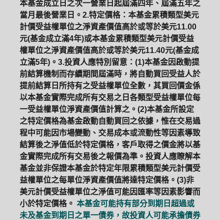
本基金成立日之次一營業日起屆滿四年、屆滿五年之
當月最後營業日。2.特定價格：本基金累積類型美元
計價受益權單位之淨資產價值高於或等於美元11.00
元(基金成立滿4年)或本基金累積類型美元計價受益
權單位之淨資產價值高於或等於美元11.40元(基金成
立滿5年)。3.投資人應特別留意：(1)本基金因啟動提
前結算機制而存續期間屆滿時，將自動買回受益人於
提前結算日所持有之受益權單位全數，其買回價金係
以本基金實際完成所有交易之日各類型受益權單位每
一受益權單位淨資產價值計算之。(2)本基金所設定
之特定價格為基金啟動自動買回之依據，惟在交易過
程中可能因市場變動、交易成本或流動性等因素導致
結算後之淨值低於特定價格，客戶取得之價金將以基
金實際完成所有交易後之報價為準。投資人應瞭解本
基金並非保證本基金於特定年限累積類型美元計價受
益權單位之每單位淨資產價值將達特定價格。(3)非
美元計價受益權單位之淨值可能因匯率等因素影響而
小於特定價格。
本基金可能持有部分到期日超過或
未及基金到期日之單一債券，故投資人可能承擔債券