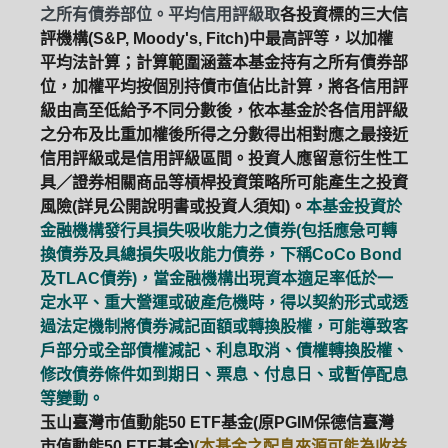
之所有債券部位。平均信用評級取
各投資標的三大信
評機構(S&P, Moody's, Fitch)中最高評等，以加權
平均法計算；計算範圍涵蓋本基金持有之所有債券部
位，加權平均按個別持債市值佔比計算，將各信用評
級由高至低給予不同分數後，依本基金於各信用評級
之分布及比重加權後所得之分數得出相對應之最接近
信用評級或是信用評級區間。投資人應留意衍生性工
具／證券相關商品等槓桿投資策略所可能產生之投資
風險(詳見公開說明書或投資人須知)。
本基金投資於
金融機構發行具損失吸收能力之債券(包括應急可轉
換債券及具總損失吸收能力債券，下稱CoCo Bond
及TLAC債券)，當金融機構出現資本適足率低於一
定水平、重大營運或破產危機時，得以契約形式或透
過法定機制將債券減記面額或轉換股權，可能導致客
戶部分或全部債權減記、利息取消、債權轉換股權、
修改債券條件如到期日、票息、付息日、或暫停配息
等變動。
玉山臺灣市值動能50 ETF基金(原PGIM保德信臺灣
市值動能50 ETF基金)
(本基金之配息來源可能為收益