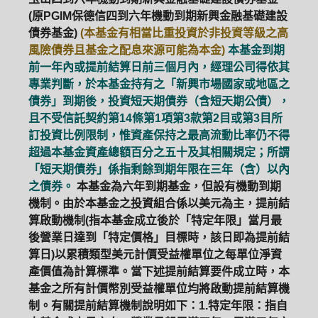
(原PGIM保德信四到六年機動到期新興金融基礎建設
債券基金)
(本基金有相當比重投資於非投資等級之高
風險債券且基金之配息來源可能為本金)
本基金到期
前一年內或提前結算日前三個月內，經理公司得依其
專業判斷，於本基金持有之「新興市場國家或地區之
債券」到期後，投資短天期債券（含短天期公債），
且不受信託契約第14條第1項第3款第2目或第3目所
訂投資比例限制，惟資產保持之最高流動比率仍不得
超過本基金資產總額百分之五十及其相關規定；所謂
「短天期債券」係指剩餘到期年限在三年（含）以內
之債券。
本基金為六年到期基金，但設有機動到期
機制。由於本基金之投資組合係以美元為主，提前結
算啟動機制(指本基金成立後於「特定年限」當月最
後營業日達到「特定價格」目標時，該日即為提前結
算日)以累積類型美元計價受益權單位之每單位淨資
產價值為計算標準。當下述提前結算要件成立時，本
基金之所有計價幣別受益權單位均將啟動提前結算機
制。有關提前結算機制說明如下：1.特定年限：指自