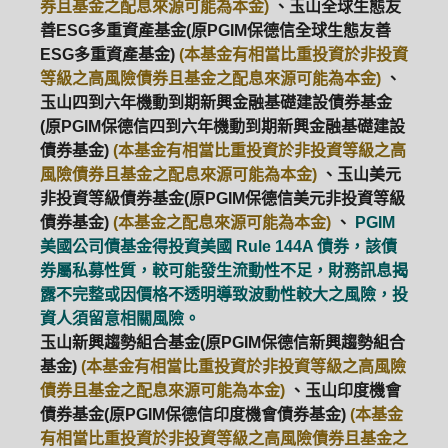
券且基金之配息來源可能為本金)
、玉山全球生態友
善ESG多重資產基金(原PGIM保德信全球生態友善
ESG多重資產基金)
(本基金有相當比重投資於非投資
等級之高風險債券且基金之配息來源可能為本金)
、
玉山四到六年機動到期新興金融基礎建設債券基金
(原PGIM保德信四到六年機動到期新興金融基礎建設
債券基金)
(本基金有相當比重投資於非投資等級之高
風險債券且基金之配息來源可能為本金)
、玉山美元
非投資等級債券基金(原PGIM保德信美元非投資等級
債券基金)
(本基金之配息來源可能為本金)
、
PGIM
美國公司債基金得投資美國 Rule 144A 債券，該債
券屬私募性質，較可能發生流動性不足，財務訊息揭
露不完整或因價格不透明導致波動性較大之風險，投
資人須留意相關風險。
玉山新興趨勢組合基金(原PGIM保德信新興趨勢組合
基金)
(本基金有相當比重投資於非投資等級之高風險
債券且基金之配息來源可能為本金)
、玉山印度機會
債券基金(原PGIM保德信印度機會債券基金)
(本基金
有相當比重投資於非投資等級之高風險債券且基金之