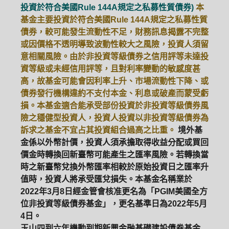
投資於符合美國Rule 144A規定之私募性質債券)
本
基金主要投資於符合美國Rule 144A規定之私募性質
ETF
中國好時平衡
壽星優惠
債券，較可能發生流動性不足，財務訊息揭露不完整
或因價格不透明導致波動性較大之風險，投資人須留
醫療生化
中國品牌
0%手續費
意相關風險。由於非投資等級債券之信用評等未達投
資等級或未經信用評等，且對利率變動的敏感度甚
基金申購
策略成長
拉丁美洲
高，故基金可能會因利率上升、市場流動性下降、或
債券發行機構違約不支付本金、利息或破產而蒙受虧
大中華
損。本基金適合能承受部份投資於非投資等級債券風
險之穩健型投資人，投資人投資以非投資等級債券為
訴求之基金不宜占其投資組合過高之比重。
境外基
金係以外幣計價，投資人須承擔取得收益分配或買回
價金時轉換回新臺幣可能產生之匯率風險。若轉換當
時之新臺幣兌換外幣匯率相較於原始投資日之匯率升
值時，投資人將承受匯兌損失。本基金名稱業於
2022年3月8日經金管會核准更名為「PGIM美國全方
位非投資等級債券基金」，更名基準日為2022年5月
4日。
玉山四到六年機動到期新興金融基礎建設債券基金