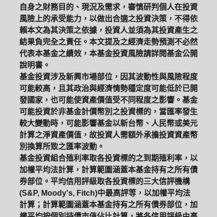
自身之財務目的、現況及需求，審慎研判個人在投資
風險上的承受能力，以做出合適之投資決策，不得依
賴本文為其決策之依據，投資人並須為其投資產生之
結果負完全之責任。本文提及之經濟走勢預測不必然
代表本基金之績效，本基金投資風險請詳閱基金公開
說明書。
基金投資涉及新興市場部位，因其波動性與風險程度
可能較高，且其政治與經濟情勢穩定度可能低於已開
發國家，也可能使資產價值受不同程度之影響。基金
可能投資於非基金計價幣別之投資標的，當匯率發生
較大變動時，可能影響基金以新台幣、人民幣或美元
計算之淨資產價值，故投資人需額外承擔投資資產幣
別換算所致之匯率波動。
基金投資組合殖利率取各投資標的之到期殖利率，以
加權平均法計算，計算範圍涵蓋本基金持有之所有債
券部位。平均信用評級取各投資標的三大信評機構
(S&P, Moody's, Fitch)中最高評等，以加權平均法
計算；計算範圍涵蓋本基金持有之所有債券部位，加
權平均按個別持債市值佔比計算，將各信用評級由高