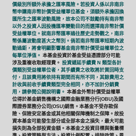
價級別所額外承擔之匯率風險。若投資人係以非南非
幣申購南非幣計價受益權單位基金，須額外承擔因換
匯所生之匯率波動風險，故本公司不鼓勵持有南非幣
以外之投資人因投機匯率變動目的而選擇南非幣計價
受益權單位。就南非幣匯率過往歷史走勢觀之，南非
幣係屬波動度甚大之幣別。倘若南非幣匯率短期內波
動過鉅，將會明顯影響基金南非幣計價受益權單位之
每單位淨值。
本基金投資於基金受益憑證部分可能
涉及重複收取經理費。
投資遞延手續費 N 類型各計
價類別受益權單位者，其手續費之收取將於買回時支
付，且該費用將依持有期間而有所不同，其餘費用之
計收與前收手續費類型完全相同，亦不加計分銷費
用，請參閱公開說明書。
本基金外幣計價受益權單
位得於基金銷售機構之國際金融業務分行(OBU)及國
際證券業務分公司(OSU)銷售。本基金不受存款保
險、保險安定基金或其他相關保障機制之保障。故投
資本基金可能發生部分或全部本金之損失，最大可能
損失則為全部投資金額。本基金之投資目標與衡量標
準、投資策略與方法、投資比例配置、排除政策、風