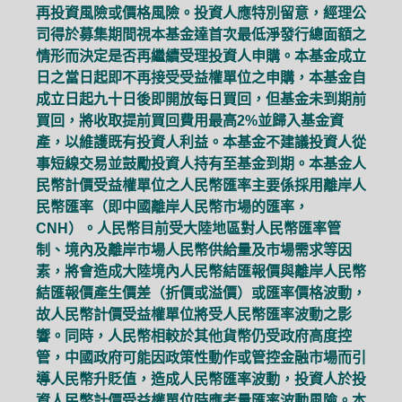
再投資風險或價格風險。投資人應特別留意，經理公
司得於募集期間視本基金達首次最低淨發行總面額之
情形而決定是否再繼續受理投資人申購。本基金成立
日之當日起即不再接受受益權單位之申購，本基金自
成立日起九十日後即開放每日買回，但基金未到期前
買回，將收取提前買回費用最高2%並歸入基金資
產，以維護既有投資人利益。本基金不建議投資人從
事短線交易並鼓勵投資人持有至基金到期。本基金人
民幣計價受益權單位之人民幣匯率主要係採用離岸人
民幣匯率（即中國離岸人民幣市場的匯率，
CNH）。人民幣目前受大陸地區對人民幣匯率管
制、境內及離岸市場人民幣供給量及市場需求等因
素，將會造成大陸境內人民幣結匯報價與離岸人民幣
結匯報價產生價差（折價或溢價）或匯率價格波動，
故人民幣計價受益權單位將受人民幣匯率波動之影
響。同時，人民幣相較於其他貨幣仍受政府高度控
管，中國政府可能因政策性動作或管控金融市場而引
導人民幣升貶值，造成人民幣匯率波動，投資人於投
資人民幣計價受益權單位時應考量匯率波動風險。本