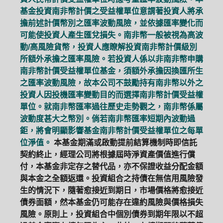
基金投資南非幣計價之受益權單位意謂著投資人將承
擔前述計價幣別之匯率波動風險，並依據匯率變化而
可能使投資人產生匯兌損失。南非幣一般被視為高波
動/高風險貨幣，投資人應瞭解投資南非幣計價級別
所額外承擔之匯率風險。若投資人係以非南非幣申購
南非幣計價受益權單位基金，須額外承擔因換匯所生
之匯率波動風險，故本公司不鼓勵持有南非幣以外之
投資人因投機匯率變動目的而選擇南非幣計價受益權
單位。就南非幣匯率過往歷史走勢觀之，南非幣係屬
波動度甚大之幣別。倘若南非幣匯率短期內波動過
鉅，將會明顯影響基金南非幣計價受益權單位之每單
位淨值。
本基金期滿或啟動提前結算機制時即信託
契約終止，經理公司將根據屆時淨資產價值進行償
付，本基金非定存之替代品，亦不保證收益分配金額
與本金之全額返還。投資組合之持債在無信用風險發
生的情況下，隨著愈接近到期日，市場價格將愈接近
債券面額，然本基金仍可能存在違約風險與價格損失
風險。原則上，投資組合中個別債券到期年限以不超