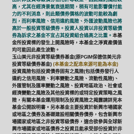
高，尤其在經濟景氣衰退期間，稍有可能影響償付能
力的不利消息，則此類債券價格的波動可能較為劇
烈，而利率風險、信用違約風險、外匯波動風險也將
高於一般投資等級債券。投資人投資以非投資等級債
券為訴求之基金不宜占其投資組合過高之比重。
本基
金所投資標的發生上開風險時，本基金之淨資產價值
均可能因此產生波動。
玉山美元非投資等級債券基金(原PGIM保德信美元非
投資等級債券基金)
(本基金之配息來源可能為本金)
投資風險包括投資債券固有之風險(包括債券發行人
違約之信用風險、利率變動之風險、流動性風險)、
外匯管制及匯率變動之風險、投資地區政治、社會或
經濟變動之風險及其他投資標的或特定投資策略之風
險，有關本基金運用限制及投資風險之揭露請詳見本
基金公開說明書。另本基金主要投資於新興市場國家
或地區之債券及基礎建設相關債券債券，包含新興市
場國家或地區之非投資等級債券，適合欲參與全球新
興市場國家或地區債券之投資且能承受部份投資於非