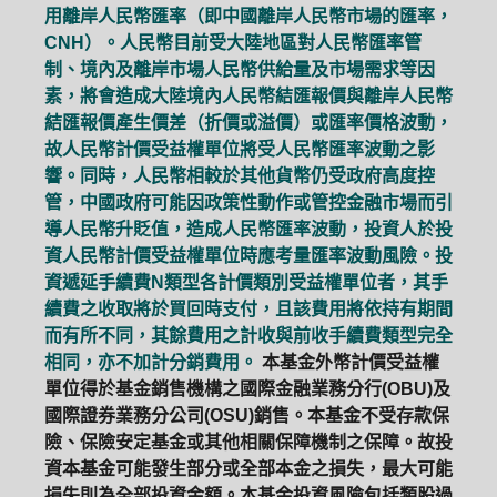
用離岸人民幣匯率（即中國離岸人民幣市場的匯率，
CNH）。人民幣目前受大陸地區對人民幣匯率管
制、境內及離岸市場人民幣供給量及市場需求等因
素，將會造成大陸境內人民幣結匯報價與離岸人民幣
結匯報價產生價差（折價或溢價）或匯率價格波動，
故人民幣計價受益權單位將受人民幣匯率波動之影
響。同時，人民幣相較於其他貨幣仍受政府高度控
管，中國政府可能因政策性動作或管控金融市場而引
導人民幣升貶值，造成人民幣匯率波動，投資人於投
資人民幣計價受益權單位時應考量匯率波動風險。投
資遞延手續費N類型各計價類別受益權單位者，其手
續費之收取將於買回時支付，且該費用將依持有期間
而有所不同，其餘費用之計收與前收手續費類型完全
相同，亦不加計分銷費用。
本基金外幣計價受益權
單位得於基金銷售機構之國際金融業務分行(OBU)及
國際證券業務分公司(OSU)銷售。本基金不受存款保
險、保險安定基金或其他相關保障機制之保障。故投
資本基金可能發生部分或全部本金之損失，最大可能
損失則為全部投資金額。本基金投資風險包括類股過