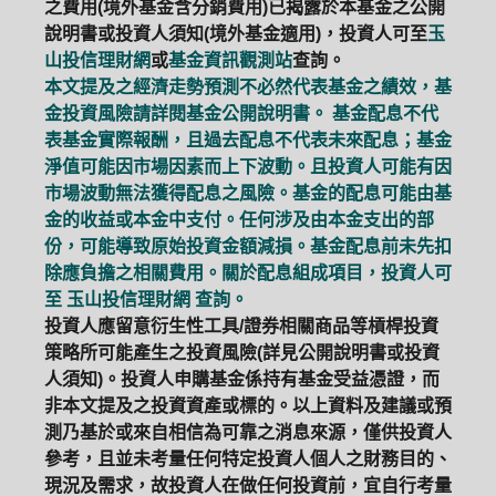
之費用(境外基金含分銷費用)已揭露於本基金之公開
說明書或投資人須知(境外基金適用)，投資人可至
玉
山投信理財網
或
基金資訊觀測站
查詢。
本文提及之經濟走勢預測不必然代表基金之績效，基
金投資風險請詳閱基金公開說明書。 基金配息不代
表基金實際報酬，且過去配息不代表未來配息；基金
淨值可能因市場因素而上下波動。且投資人可能有因
市場波動無法獲得配息之風險。基金的配息可能由基
金的收益或本金中支付。任何涉及由本金支出的部
份，可能導致原始投資金額減損。基金配息前未先扣
除應負擔之相關費用。關於配息組成項目，投資人可
至
玉山投信理財網
查詢。
投資人應留意衍生性工具/證券相關商品等槓桿投資
策略所可能產生之投資風險(詳見公開說明書或投資
人須知)。投資人申購基金係持有基金受益憑證，而
非本文提及之投資資產或標的。以上資料及建議或預
測乃基於或來自相信為可靠之消息來源，僅供投資人
參考，且並未考量任何特定投資人個人之財務目的、
現況及需求，故投資人在做任何投資前，宜自行考量